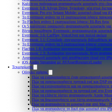
Καλύτερο πρόγραμμα αναπαραγωγής μουσικής στο cloud
Evermusic 6.8: Aliyun Drive, Synology, νέα στυλ διεπα
Evermusic Pro στο Setapp Mobile: μουσική cloud για i
Το Evermusic φτάνει τα 11 εκατομμύρια λήψεις παγκοσ
Το Flacbox φτάνει 1 εκατομμύριο λήψεις: Hi-Res ήχος
Οι 5 καλύτερες εφαρμογές αναπαραγωγής μουσικής για 
Βίντεο προώθησης Evermusic: αναπαραγωγέας μουσική
Evermusic 3.6: CarPlay, VoiceOver και πολλά ακόμα
Evermusic 3.1: Crossfade, συγχρονισμός βιβλιοθήκης κ
Το Evermusic φτάνει τα 3 εκατομμύρια λήψεις: επισκό
Flacbox 1.6: Αυτόματος συγχρονισμός, Equalizer, υπο
Evermusic 2.3: Αυτόματος συγχρονισμός, θέση αναπαρα
Αναπαραγωγή μουσικής από αποθήκευση cloud στο iPh
iOS Audio Streaming με AVAssetResourceLoader
Τεκμηρίωση
Οδηγίες χρήσης
Πώς να ενεργοποιήσετε έναν οπτικοποιητή μουσικ
Πώς να χρησιμοποιήσετε ηχητικά εφέ και DSP στο
Πώς να ενεργοποιήσετε και να χρησιμοποιήσετε 
Πώς να χρησιμοποιήσετε τα ηχητικά εφέ στο Everm
Πώς να εξάγετε λίστες αναπαραγωγής Apple Musi
Πώς να δημιουργήσετε μια λίστα αναπαραγωγής M3
Πώς να αναπαράγετε τη μουσική σας από Mac / 
Πώς να αναπαράγετε τη δική σας μουσική στο iP