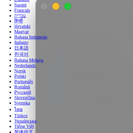
Suomi
Français
עברית
हिन्दी
Hrvatski
Magyar
Bahasa Indonesia
Italiano
日本語
한국어
Bahasa Melayu
Nederlands
Norsk
Polski
Português
Română
Русский
Slovenčina
Svenska
ไทย
Türkçe
Українська
Tiếng Việt
简体中文