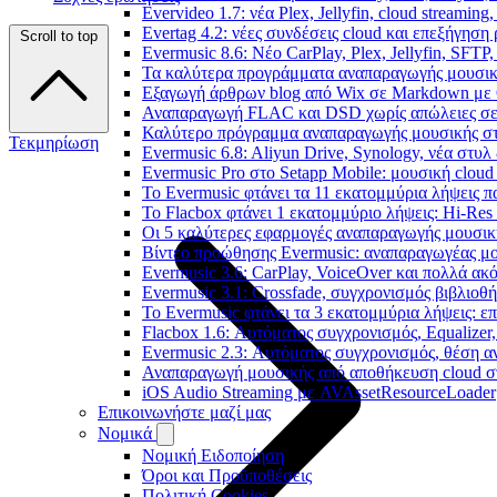
Evervideo 1.7: νέα Plex, Jellyfin, cloud streamin
Evertag 4.2: νέες συνδέσεις cloud και επεξήγησ
Scroll to top
Evermusic 8.6: Νέο CarPlay, Plex, Jellyfin, SFTP
Τα καλύτερα προγράμματα αναπαραγωγής μουσική
Εξαγωγή άρθρων blog από Wix σε Markdown με
Αναπαραγωγή FLAC και DSD χωρίς απώλειες σε 
Καλύτερο πρόγραμμα αναπαραγωγής μουσικής στο 
Τεκμηρίωση
Evermusic 6.8: Aliyun Drive, Synology, νέα στυλ
Evermusic Pro στο Setapp Mobile: μουσική cloud
Το Evermusic φτάνει τα 11 εκατομμύρια λήψεις 
Το Flacbox φτάνει 1 εκατομμύριο λήψεις: Hi-Res
Οι 5 καλύτερες εφαρμογές αναπαραγωγής μουσική
Βίντεο προώθησης Evermusic: αναπαραγωγέας μο
Evermusic 3.6: CarPlay, VoiceOver και πολλά ακ
Evermusic 3.1: Crossfade, συγχρονισμός βιβλιοθ
Το Evermusic φτάνει τα 3 εκατομμύρια λήψεις: 
Flacbox 1.6: Αυτόματος συγχρονισμός, Equalize
Evermusic 2.3: Αυτόματος συγχρονισμός, θέση α
Αναπαραγωγή μουσικής από αποθήκευση cloud στ
iOS Audio Streaming με AVAssetResourceLoader
Επικοινωνήστε μαζί μας
Νομικά
Νομική Ειδοποίηση
Όροι και Προϋποθέσεις
Πολιτική Cookies