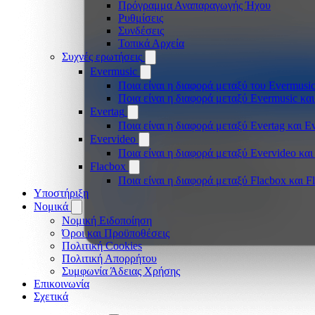
Πρόγραμμα Αναπαραγωγής Ήχου
Ρυθμίσεις
Συνδέσεις
Τοπικά Αρχεία
Συχνές ερωτήσεις
Evermusic
Ποια είναι η διαφορά μεταξύ του Evermusic
Ποια είναι η διαφορά μεταξύ Evermusic κα
Evertag
Ποια είναι η διαφορά μεταξύ Evertag και E
Evervideo
Ποια είναι η διαφορά μεταξύ Evervideo κα
Flacbox
Ποια είναι η διαφορά μεταξύ Flacbox και 
Υποστήριξη
Νομικά
Νομική Ειδοποίηση
Όροι και Προϋποθέσεις
Πολιτική Cookies
Πολιτική Απορρήτου
Συμφωνία Άδειας Χρήσης
Επικοινωνία
Σχετικά