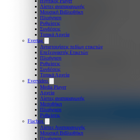
Ηχητικός Player
Λίστες αναπαραγωγής
Μουσική Βιβλιοθήκη
Πλοήγηση
Ρυθμίσεις
Συνδέσεις
Τοπικά Αρχεία
Evertag
Αντιστοιχίσεις πεδίων ετικετών
Επεξεργαστής Ετικετών
Πλοήγηση
Ρυθμίσεις
Συνδέσεις
Τοπικά Αρχεία
Evervideo
Media Player
Αρχεία
Λίστες αναπαραγωγής
Μεσοθήκη
Πλοήγηση
Ρυθμίσεις
Flacbox
Λίστες Αναπαραγωγής
Μουσική Βιβλιοθήκη
Πλοήγηση