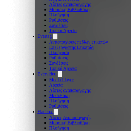
Λίστες αναπαραγωγής
Μουσική Βιβλιοθήκη
Πλοήγηση
Ρυθμίσεις
Συνδέσεις
Τοπικά Αρχεία
Evertag
Αντιστοιχίσεις πεδίων ετικετών
Επεξεργαστής Ετικετών
Πλοήγηση
Ρυθμίσεις
Συνδέσεις
Τοπικά Αρχεία
Evervideo
Media Player
Αρχεία
Λίστες αναπαραγωγής
Μεσοθήκη
Πλοήγηση
Ρυθμίσεις
Flacbox
Λίστες Αναπαραγωγής
Μουσική Βιβλιοθήκη
Πλοήγηση