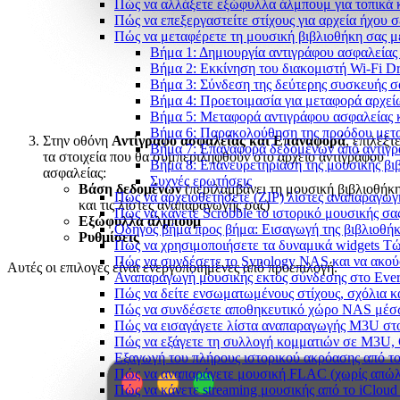
Πώς να αλλάξετε εξώφυλλα άλμπουμ για τοπικά κ
Πώς να επεξεργαστείτε στίχους για αρχεία ήχου
Πώς να μεταφέρετε τη μουσική βιβλιοθήκη σας 
Βήμα 1: Δημιουργία αντιγράφου ασφαλεία
Βήμα 2: Εκκίνηση του διακομιστή Wi-Fi Dr
Βήμα 3: Σύνδεση της δεύτερης συσκευής σ
Βήμα 4: Προετοιμασία για μεταφορά αρχεί
Βήμα 5: Μεταφορά αντιγράφου ασφαλείας κ
Βήμα 6: Παρακολούθηση της προόδου μετ
Στην οθόνη
Αντίγραφο ασφαλείας και Επαναφορά
, επιλέξτ
Βήμα 7: Επαναφορά δεδομένων από αντίγρ
τα στοιχεία που θα συμπεριληφθούν στο αρχείο αντιγράφου
Βήμα 8: Επανευρετηρίαση της μουσικής βι
ασφαλείας:
Συχνές ερωτήσεις
Βάση δεδομένων
(περιλαμβάνει τη μουσική βιβλιοθήκ
Πώς να αρχειοθετήσετε (ZIP) λίστες αναπαραγωγή
και τις λίστες αναπαραγωγής σας)
Πώς να κάνετε Scrobble το ιστορικό μουσικής σας
Εξώφυλλα άλμπουμ
Οδηγός βήμα προς βήμα: Εισαγωγή της βιβλιοθήκη
Ρυθμίσεις
Πώς να χρησιμοποιήσετε τα δυναμικά widgets Τώρ
Πώς να συνδέσετε το Synology NAS και να ακού
Αυτές οι επιλογές είναι ενεργοποιημένες από προεπιλογή.
Αναπαραγωγή μουσικής εκτός σύνδεσης στο Everm
Πώς να δείτε ενσωματωμένους στίχους, σχόλια κ
Πώς να συνδέσετε αποθηκευτικό χώρο NAS μέσω
Πώς να εισαγάγετε λίστα αναπαραγωγής M3U στο
Πώς να εξάγετε τη συλλογή κομματιών σε M3U,
Εξαγωγή του πλήρους ιστορικού ακρόασης από το 
Πώς να αναπαράγετε μουσική FLAC (χωρίς απώλε
Πώς να κάνετε streaming μουσικής από το iCloud