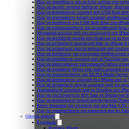
Πώς να προσθέσετε και να δείτε σχόλια στα ηχητ
Πώς να ακούτε ηχητικά βιβλία σε iPhone, iPad κ
Πώς να αναπαράγετε μουσική από USB flash drive
Πώς να αναπαράγετε τοπική μουσική αποθηκευμέ
Πώς να συνδέσετε ένα USB flash drive στο iPhone
Πώς να χρησιμοποιήσετε τον ισοσταθμιστή ήχου σ
Μεταφορά αρχείων από τον υπολογιστή στο iPh
Πώς να ανεβάσετε αρχεία στο cloud και να τα συν
Πώς να μεταφέρετε αρχεία από Mac σε iPhone ή 
Πώς να μεταφέρετε αρχεία ασύρματα από υπολογ
Πώς να συνδέσετε τον εσωτερικό αποθηκευτικό 
Πώς να κατεβάσετε μουσική από το YouTube και 
Πώς να αποσυνδέσετε μια εφαρμογή τρίτου μέρο
Πώς να εγγράψετε βίντεο ενώ παίζει μουσική στο
Πώς να ενεργοποιήσετε τον DLNA Media Server 
Πώς να αναπαράγετε μουσική στο iPhone από 
Πώς να μεταφέρετε αρχεία μουσικής από τον υπο
Αναπαραγωγή μουσικής από το Dropbox στο iPhon
Πώς να επεξεργαστείτε ID3 Tags σε iPhone και 
Πώς να αναπαράγετε τοπικά αρχεία (αρχεία iTune
Κάντε streaming της μουσικής σας από Mac ή P
Πώς να εγκαταστήσετε την εφαρμογή από το App 
Οδηγός χρήστη
Evermusic
Ηχητικός Player