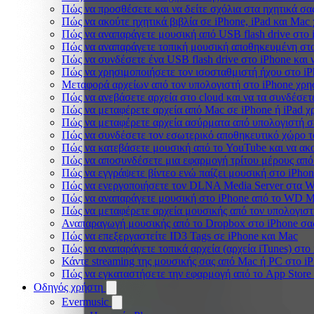
Πώς να προσθέσετε και να δείτε σχόλια στα ηχητικά σα
Πώς να ακούτε ηχητικά βιβλία σε iPhone, iPad και Mac
Πώς να αναπαράγετε μουσική από USB flash drive στο i
Πώς να αναπαράγετε τοπική μουσική αποθηκευμένη στο
Πώς να συνδέσετε ένα USB flash drive στο iPhone και ν
Πώς να χρησιμοποιήσετε τον ισοσταθμιστή ήχου στο iPh
Μεταφορά αρχείων από τον υπολογιστή στο iPhone χρ
Πώς να ανεβάσετε αρχεία στο cloud και να τα συνδέσετε
Πώς να μεταφέρετε αρχεία από Mac σε iPhone ή iPad χ
Πώς να μεταφέρετε αρχεία ασύρματα από υπολογιστή σ
Πώς να συνδέσετε τον εσωτερικό αποθηκευτικό χώρο τ
Πώς να κατεβάσετε μουσική από το YouTube και να ακ
Πώς να αποσυνδέσετε μια εφαρμογή τρίτου μέρους από
Πώς να εγγράψετε βίντεο ενώ παίζει μουσική στο iPho
Πώς να ενεργοποιήσετε τον DLNA Media Server στα Wi
Πώς να αναπαράγετε μουσική στο iPhone από το WD 
Πώς να μεταφέρετε αρχεία μουσικής από τον υπολογιστ
Αναπαραγωγή μουσικής από το Dropbox στο iPhone σας
Πώς να επεξεργαστείτε ID3 Tags σε iPhone και Mac
Πώς να αναπαράγετε τοπικά αρχεία (αρχεία iTunes) στο
Κάντε streaming της μουσικής σας από Mac ή PC στο 
Πώς να εγκαταστήσετε την εφαρμογή από το App Store
Οδηγός χρήστη
Evermusic