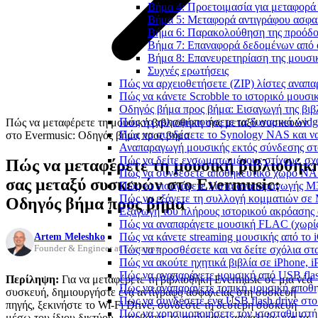
Βήμα 4: Προετοιμασία για μεταφορά
Βήμα 5: Μεταφορά αντιγράφου ασφαλ
Βήμα 6: Παρακολούθηση της προόδο
Βήμα 7: Επαναφορά δεδομένων από 
Βήμα 8: Επανευρετηρίαση της μουσι
Συχνές ερωτήσεις
Πώς να αρχειοθετήσετε (ZIP) λίστες αναπα
Πώς να κάνετε Scrobble το ιστορικό μουσικ
Οδηγός βήμα προς βήμα: Εισαγωγή της βιβλ
Πώς να χρησιμοποιήσετε τα δυναμικά widge
Πώς να μεταφέρετε τη μουσική βιβλιοθήκη σας μεταξύ συσκευών
Πώς να συνδέσετε το Synology NAS και να
στο Evermusic: Οδηγός βήμα προς βήμα
Αναπαραγωγή μουσικής εκτός σύνδεσης στο
Πώς να δείτε ενσωματωμένους στίχους, σχ
Πώς να μεταφέρετε τη μουσική βιβλιοθήκ
Πώς να συνδέσετε αποθηκευτικό χώρο NA
σας μεταξύ συσκευών στο Evermusic:
Πώς να εισαγάγετε λίστα αναπαραγωγής M3
Πώς να εξάγετε τη συλλογή κομματιών σε
Οδηγός βήμα προς βήμα
Εξαγωγή του πλήρους ιστορικού ακρόασης α
Πώς να αναπαράγετε μουσική FLAC (χωρίς
Artem Meleshko
Πώς να κάνετε streaming μουσικής από το 
Founder & Engineer at Everappz
Πώς να προσθέσετε και να δείτε σχόλια στα
Πώς να ακούτε ηχητικά βιβλία σε iPhone, 
Πώς να αναπαράγετε μουσική από USB flash
Περίληψη:
Για να μεταφέρετε τη βιβλιοθήκη Evermusic σε μια νέα
Πώς να αναπαράγετε τοπική μουσική αποθ
συσκευή, δημιουργήστε ένα αντίγραφο ασφαλείας στη συσκευή
Πώς να συνδέσετε ένα USB flash drive στο 
πηγής, ξεκινήστε το Wi-Fi Drive, συνδέστε τη δεύτερη συσκευή
Πώς να χρησιμοποιήσετε τον ισοσταθμιστή 
μέσω του ίδιου δικτύου, κατεβάστε το αντίγραφο ασφαλείας και τα