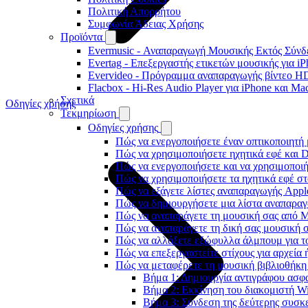
Πολιτική Απορρήτου
Συμφωνία Άδειας Χρήσης
Προϊόντα
Evermusic - Αναπαραγωγή Μουσικής Εκτός Σύνδε
Evertag - Επεξεργαστής ετικετών μουσικής για i
Evervideo - Πρόγραμμα αναπαραγωγής βίντεο HD
Flacbox - Hi-Res Audio Player για iPhone και Ma
Σχετικά
Οδηγίες χρήσης
Τεκμηρίωση
Οδηγίες χρήσης
Πώς να ενεργοποιήσετε έναν οπτικοποιητή 
Πώς να χρησιμοποιήσετε ηχητικά εφέ και D
Πώς να ενεργοποιήσετε και να χρησιμοποι
Πώς να χρησιμοποιήσετε τα ηχητικά εφέ στο
Πώς να εξάγετε λίστες αναπαραγωγής Apple
Πώς να δημιουργήσετε μια λίστα αναπαραγω
Πώς να αναπαράγετε τη μουσική σας από M
Πώς να αναπαράγετε τη δική σας μουσική σ
Πώς να αλλάξετε εξώφυλλα άλμπουμ για το
Πώς να επεξεργαστείτε στίχους για αρχεία
Πώς να μεταφέρετε τη μουσική βιβλιοθήκη
Βήμα 1: Δημιουργία αντιγράφου ασφ
Βήμα 2: Εκκίνηση του διακομιστή Wi
Βήμα 3: Σύνδεση της δεύτερης συσκ