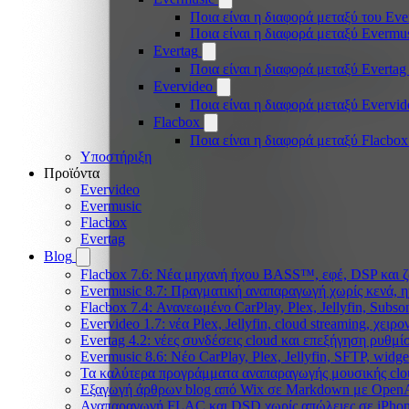
Ποια είναι η διαφορά μεταξύ του Eve
Ποια είναι η διαφορά μεταξύ Evermu
Evertag
Ποια είναι η διαφορά μεταξύ Evertag
Evervideo
Ποια είναι η διαφορά μεταξύ Evervid
Flacbox
Ποια είναι η διαφορά μεταξύ Flacbox
Υποστήριξη
Προϊόντα
Evervideo
Evermusic
Flacbox
Evertag
Blog
Flacbox 7.6: Νέα μηχανή ήχου BASS™, εφέ, DSP και ζ
Evermusic 8.7: Πραγματική αναπαραγωγή χωρίς κενά, η
Flacbox 7.4: Ανανεωμένο CarPlay, Plex, Jellyfin, Subso
Evervideo 1.7: νέα Plex, Jellyfin, cloud streaming, χει
Evertag 4.2: νέες συνδέσεις cloud και επεξήγηση ρυθμ
Evermusic 8.6: Νέο CarPlay, Plex, Jellyfin, SFTP, widge
Τα καλύτερα προγράμματα αναπαραγωγής μουσικής clou
Εξαγωγή άρθρων blog από Wix σε Markdown με Open
Αναπαραγωγή FLAC και DSD χωρίς απώλειες σε iPhon