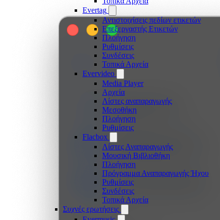
Τοπικά Αρχεία
Evertag
Αντιστοιχίσεις πεδίων ετικετών
Επεξεργαστής Ετικετών
Πλοήγηση
Ρυθμίσεις
Συνδέσεις
Τοπικά Αρχεία
Evervideo
Media Player
Αρχεία
Λίστες αναπαραγωγής
Μεσοθήκη
Πλοήγηση
Ρυθμίσεις
Flacbox
Λίστες Αναπαραγωγής
Μουσική Βιβλιοθήκη
Πλοήγηση
Πρόγραμμα Αναπαραγωγής Ήχου
Ρυθμίσεις
Συνδέσεις
Τοπικά Αρχεία
Συχνές ερωτήσεις
Evermusic