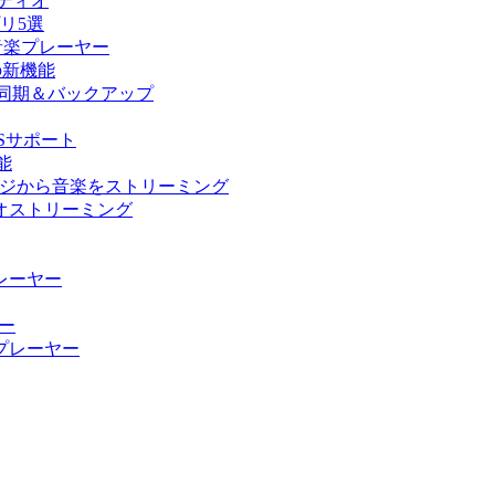
ーディオ
プリ5選
ド音楽プレーヤー
の他の新機能
ラリ同期＆バックアップ
USサポート
能
ストレージから音楽をストリーミング
ーディオストリーミング
楽プレーヤー
ヤー
ィオプレーヤー