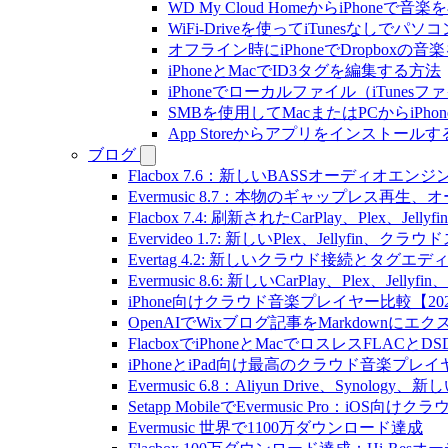
WD My Cloud HomeからiPhoneで
WiFi-Driveを使ってiTunesなしで
オフライン時にiPhoneでDropboxの
iPhoneとMacでID3タグを編集する方法
iPhoneでローカルファイル（iTune
SMBを使用してMacまたはPCからiPh
App Storeからアプリをインスト
ブログ
Flacbox 7.6：新しいBASSオーディ
Evermusic 8.7：本物のギャップレ
Flacbox 7.4: 刷新されたCarPlay、Plex、Jell
Evervideo 1.7: 新しいPlex、Jellyf
Evertag 4.2: 新しいクラウド接続とタグエ
Evermusic 8.6: 新しいCarPlay、Plex、Je
iPhone向けクラウド音楽プレイヤー比較【20
OpenAIでWixブログ記事をMarkdownにエ
FlacboxでiPhoneとMacでロスレスFLACとD
iPhoneとiPad向け最高のクラウド音楽プレイ
Evermusic 6.8：Aliyun Drive、Synolog
Setapp MobileでEvermusic Pro：iOS
Evermusic 世界で1100万ダウンロード達成