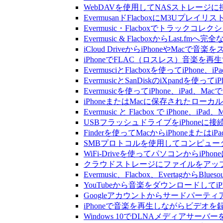
WebDAVを使用してNASストレージに接
EvermusanドFlacboxにM3Uプレ
Evermusic・Flacboxでトラック
Evermusic & FlacboxからLast
iCloud DriveからiPhoneやMac
iPhoneでFLAC（ロスレス）音楽を再
EvermusciとFlacboxを使ってiP
EvermusicとSanDiskのiXpand
Evermusicを使ってiPhone、iPad
iPhoneまたはMacに保存されたロー
Evermusic と Flacbox で iPho
USBフラッシュドライブをiPhone
Finderを使ってMacからiPhoneまた
SMBプロトコルを使用してコンピュータ
WiFi-Driveを使ってパソコンからi
クラウドストレージにファイルをアップロードし
Evermusic、Flacbox、Evertagか
YouTubeから音楽をダウンロードしてi
Googleアカウントからサードパーテ
iPhoneで音楽を再生しながらビデオを
Windows 10でDLNAメディアサーバ