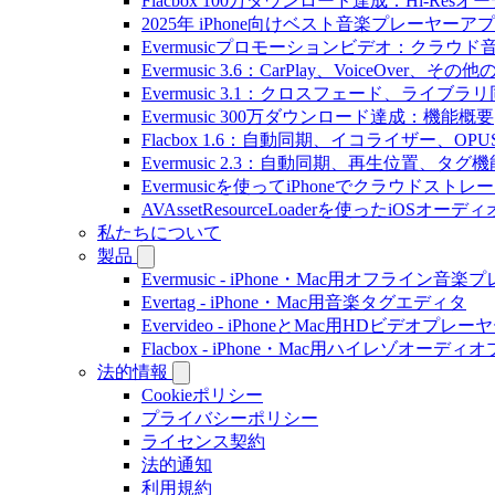
Flacbox 100万ダウンロード達成：Hi-Resオ
2025年 iPhone向けベスト音楽プレーヤーア
Evermusicプロモーションビデオ：クラウ
Evermusic 3.6：CarPlay、VoiceOver、そ
Evermusic 3.1：クロスフェード、ライブ
Evermusic 300万ダウンロード達成：機能概要
Flacbox 1.6：自動同期、イコライザー、OP
Evermusic 2.3：自動同期、再生位置、タグ機
Evermusicを使ってiPhoneでクラウド
AVAssetResourceLoaderを使ったiOSオ
私たちについて
製品
Evermusic - iPhone・Mac用オフライン音
Evertag - iPhone・Mac用音楽タグエディタ
Evervideo - iPhoneとMac用HDビデオプレー
Flacbox - iPhone・Mac用ハイレゾオーデ
法的情報
Cookieポリシー
プライバシーポリシー
ライセンス契約
法的通知
利用規約