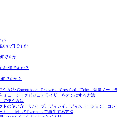
ですか
iumの違いは何ですか
違いは何ですか
iumの違いは何ですか？
の違いは何ですか？
法: Compressor、Freeverb、Crossfeed、Echo、音量
生しながらミュージックビジュアライザーをオンにする方法
にして使う方法
ドエフェクトの使い方：リバーブ、ディレイ、ディストーション、
ートし、MacのEvermusicで再生する方法