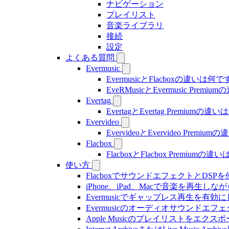
ナビゲーション
プレイリスト
音楽ライブラリ
接続
設定
よくある質問
Evermusic
EvermusicとFlacboxの違いは何
EveRMusicとEvermusic Prem
Evertag
EvertagとEvertag Premiumの
Evervideo
EvervideoとEvervideo Prem
Flacbox
FlacboxとFlacbox Premium
使い方
FlacboxでサウンドエフェクトとDSPを使う方
iPhone、iPad、Macで音楽を再
Evermusicでギャップレス再生を有効
Evermusicのオーディオサウン
Apple Musicのプレイリストをエクスポ