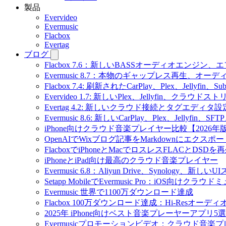
製品
Evervideo
Evermusic
Flacbox
Evertag
ブログ
Flacbox 7.6：新しいBASSオーディオエン
Evermusic 8.7：本物のギャップレス再生
Flacbox 7.4: 刷新されたCarPlay、Plex、Jellyfin
Evervideo 1.7: 新しいPlex、Jellyfin、ク
Evertag 4.2: 新しいクラウド接続とタグエディタ
Evermusic 8.6: 新しいCarPlay、Plex、Jellyfi
iPhone向けクラウド音楽プレイヤー比較【2026年
OpenAIでWixブログ記事をMarkdownにエクスポー
FlacboxでiPhoneとMacでロスレスFLACとDSDを
iPhoneとiPad向け最高のクラウド音楽プレイヤー
Evermusic 6.8：Aliyun Drive、Synology、新しい
Setapp MobileでEvermusic Pro：iOS向けクラ
Evermusic 世界で1100万ダウンロード達成
Flacbox 100万ダウンロード達成：Hi-Resオーディ
2025年 iPhone向けベスト音楽プレーヤーアプリ5選
Evermusicプロモーションビデオ：クラウド音楽