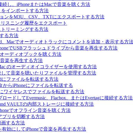
続し、iPhoneまたはMacで音楽を聴く方法
イリストをインポートする方法
コレクションをM3U、CSV、TXTにエクスポートする方法
.fmへ完全なリスニング履歴をエクスポート
で音楽をストリーミングする方法
生する方法
hone、iPad、Macでオーディオトラックにコメントを追加・表示する方
を使ってiPhoneでUSBフラッシュドライブから音楽を再生する方法
、Macでオーディオブックを聴く方法
カル音楽を再生する方法
ne、iPad、Mac のオーディオイコライザーを使用する方法
に接続して音楽を聴いたりファイルを管理する方法
はiPadにファイルを転送する方法
からiPhoneにファイルを転送する
Phoneにワイヤレスでファイルを転送する方法
てEvermusic、Flacbox、またはEvertagに接続する方法
らBluesound VAULTの内部ストレージに接続する方法
Phoneでオフライン音楽を聴く方法
ィアプリを切断する方法
録画する方法
ーを有効にしてiPhoneで音楽を再生する方法