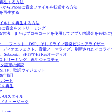
音楽を再生する方法
パソコンからiPhoneに音楽ファイルを転送する方法
音楽を再生する
sファイル）を再生する方法
oneに音楽をストリーミング
ールする方法、またはプロモコードを使用してアプリ内課金を有効に
オエンジン、エフェクト、DSP、そしてライブ音楽ビジュアライザー
ス再生、オーディオエフェクト、音量ノーマライズ、刷新されたイコライ
yfin、Subsonic、SFTPでHi-Resオーディオ
in、クラウドストリーミング、再生ジェスチャ
ディタ設定の解説
llyfin、SFTP、歌詞ウィジェット
26年版】
クスポート
SDを再生
ヤー
y、新しいUIスタイル
向けクラウドミュージック