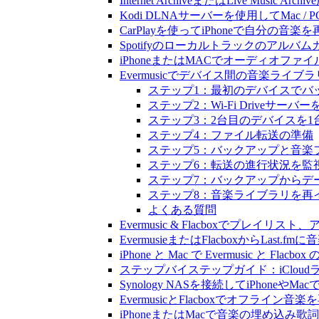
Internet ArchiveまたはLive Musi
Kodi DLNAサーバーを使用してMac / PC
CarPlayを使ってiPhoneで自分の音
Spotifyのローカルトラックのア
iPhoneまたはMACでオーディオフ
Evermusicでデバイス間の音楽ラ
ステップ1：最初のデバイスでバ
ステップ2：Wi-Fi Driveサーバ
ステップ3：2台目のデバイスを1
ステップ4：ファイル転送の準備
ステップ5：バックアップと音楽
ステップ6：転送の進行状況を監
ステップ7：バックアップからデ
ステップ8：音楽ライブラリを再
よくある質問
Evermusic & Flacboxでプ
EvermusieまたはFlacboxからLas
iPhone と Mac で Evermusic 
ステップバイステップガイド：iCloudライ
Synology NASを接続してiPhoneや
EvermusicとFlacboxでオフ
iPhoneまたはMacで音楽の埋め込み