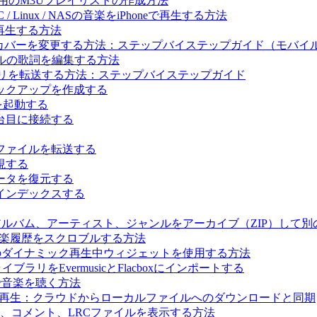
c Archive用のM3Uプレイリストの作成方法
 / Linux / NASの音楽をiPhoneで再生する方法
楽を再生する方法
ルバムカバーを変更する方法：ステップバイステップガイド（モバ
ァイルの歌詞を編集する方法
イブラリを転送する方法：ステップバイステップガイド
ックアップを作成する
ーを起動する
台目に接続する
ファイルを転送する
視する
ータを復元する
インデックスする
レイリスト、アルバム、アーティスト、ジャンルをアーカイブ（ZIP）
t.fmに音楽履歴をスクロブルする方法
と Flacbox のダイナミック再生中ウィジェットを使用する方法
ブラリをEvermusicとFlacboxにインポートする
Macで音楽を聴く方法
ライン音楽を再生：クラウドからローカルファイルへのダウンロードと同期
歌詞、コメント、LRCファイルを表示する方法