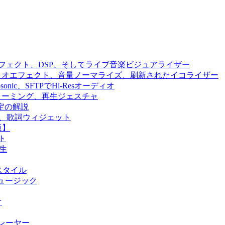
ジン、エフェクト、DSP、そしてライブ音楽ビジュアライザー
、オーディオエフェクト、音量ノーマライズ、刷新されたイコライザー
、Subsonic、SFTPでHi-Resオーディオ
ラウドストリーミング、再生ジェスチャ
設定の解説
n、SFTP、歌詞ウィジェット
版】
ト
再生
UIスタイル
ウドミュージック
オ
プレーヤー