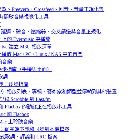
器、Freeverb、Crossfeed、回音、音量正規化等
播放音樂時開啟音樂視覺化工具
放
：殘響、延遲、破音、壓縮器、交叉饋送與音量正規化
 上的 Evermusic 中播放
 Archive 建立 M3U 播放清單
放 Mac / PC / Linux / NAS 中的音樂
己的音樂
：逐步指南（手機與桌面）
歌詞
樂庫：逐步指南
 中封存（ZIP）播放列表、專輯、藝術家和類型並傳輸到其他裝置
 Scrobble 到 Last.fm
ic 和 Flacbox 的動態正在播放小工具
 和 Flacbox
或 Mac 上聆聽音樂
播放離線音樂：從雲端下載和同步到本機檔案
嵌入式歌詞、評論和 LRC 檔案