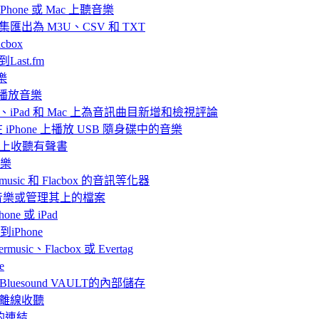
hone 或 Mac 上聽音樂
目合集匯出為 M3U、CSV 和 TXT
box
Last.fm
樂
ve 播放音樂
iPhone、iPad 和 Mac 上為音訊曲目新增和檢視評論
nd 在 iPhone 上播放 USB 隨身碟中的音樂
Mac上收聽有聲書
音樂
rmusic 和 Flacbox 的音訊等化器
聽音樂或管理其上的檔案
ne 或 iPad
iPhone
、Flacbox 或 Evertag
e
連接Bluesound VAULT的內部儲存
 上離線收聽
的連結