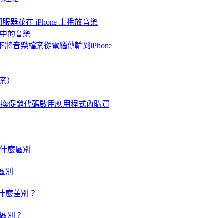
片
體伺服器並在 iPhone 上播放音樂
me中的音樂
情況下將音樂檔案從電腦傳輸到iPhone
檔案）
使用兌換促銷代碼啟用應用程式內購買
um 有什麼區別
什麼區別
um 有什麼差別？
有什麼區別？