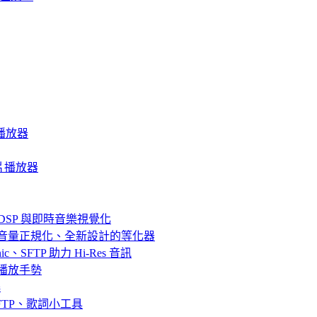
音樂播放器
質影片播放器
器、DSP 與即時音樂視覺化
效果、音量正規化、全新設計的等化器
bsonic、SFTP 助力 Hi-Res 音訊
串流與播放手勢
解
fin、SFTP、歌詞小工具