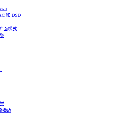
own
AC 和 DSD
、全新介面樣式
音樂
能
音樂
訊串流播放