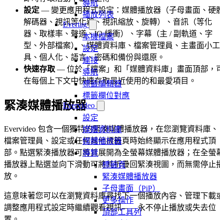
導航
設定
— 變更應用程式設定：媒體播放器（子母畫面、硬
播放列表
解碼器、視訊等化器、視訊縮放、旋轉）、音訊（等化
Evertag
器、取樣率、聲道、IO 緩衝）、字幕（主 / 副軌道、字
本機檔案
型、外部檔案）、媒體資料庫、檔案管理員、主畫面小工
設定
具、個人化、語言、密碼和備份與還原。
連接
快速存取
— 位於「檔案」和「媒體資料庫」畫面頂部，
導航
在每個上下文中快速存取最近使用的和最愛項目。
標籤編輯器
標籤欄位對應
緊湊媒體播放器
Evervideo
設定
Evervideo 包含一個獨特的緊湊媒體播放器，在您瀏覽資料庫、
媒體資料庫
檔案管理員、設定或任何其他標籤頁時始終顯示在應用程式頂
媒體播放器
部。點選緊湊播放器可將其展開為全螢幕媒體播放器；在全螢
導覽
播放器上點選並向下滑動可將其折疊回緊湊視圖，而無需停止
標籤頁
放。
緊湊媒體播放器
子母畫面（PiP）
這意味著您可以在瀏覽資料庫尋找下一個播放內容、管理下載
更多操作
調整應用程式設定時繼續觀看視訊——永不停止播放或失去位
頂部工具列
置。