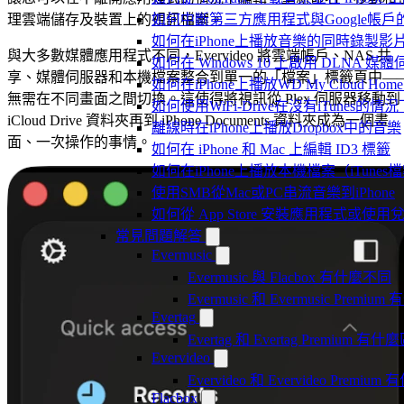
理雲端儲存及裝置上的視訊檔案。
如何中斷第三方應用程式與Google帳戶
如何在iPhone上播放音樂的同時錄製影
與大多數媒體應用程式不同，Evervideo 將雲端帳戶、NAS 共
如何在 Windows 10 上啟用 DLNA 媒
享、媒體伺服器和本機檔案整合到單一的「檔案」標籤頁中—
如何在iPhone上播放WD My Cloud Ho
無需在不同畫面之間切換。這使得將視訊從 Plex 伺服器移動到
如何使用WiFi-Drive在沒有iTunes的
iCloud Drive 資料夾再到 iPhone Documents 資料夾成為一個畫
離線時在iPhone上播放Dropbox中的音樂
面、一次操作的事情。
如何在 iPhone 和 Mac 上編輯 ID3 標籤
如何在iPhone上播放本機檔案（iTunes
使用SMB從Mac或PC串流音樂到iPhone
如何從 App Store 安裝應用程式或
常見問題解答
Evermusic
Evermusic 與 Flacbox 有什麼不同
Evermusic 和 Evermusic Premi
Evertag
Evertag 和 Evertag Premium 有
Evervideo
Evervideo 和 Evervideo Premi
Flacbox