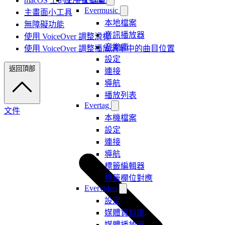
macOS 上的上下文選單
Evermusic
主畫面小工具
本地檔案
無障礙功能
音訊播放器
使用 VoiceOver 調整滑桿
音樂庫
使用 VoiceOver 調整播放清單中的曲目位置
設定
返回頂部
連接
導航
播放列表
Evertag
文件
本機檔案
設定
連接
導航
標籤編輯器
標籤欄位對應
Evervideo
設定
媒體資料庫
媒體播放器