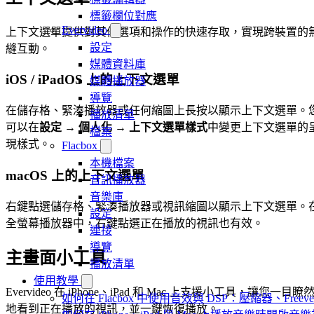
標籤欄位對應
Evervideo
上下文選單提供對其他選項和操作的快速存取，實現跨裝置的
設定
縫互動。
媒體資料庫
iOS / iPadOS 上的上下文選單
媒體播放器
導覽
在儲存格、緊湊播放器或任何縮圖上長按以顯示上下文選單。
播放清單
可以在
設定 → 個人化 → 上下文選單樣式
中變更上下文選單的
檔案
現樣式。
Flacbox
本機檔案
macOS 上的上下文選單
音訊播放器
音樂庫
右鍵點選儲存格、緊湊播放器或視訊縮圖以顯示上下文選單。
設定
全螢幕播放器中，右鍵點選正在播放的視訊也有效。
連接
導覽
主畫面小工具
播放清單
使用教學
Evervideo 在 iPhone、iPad 和 Mac 上支援小工具，讓您一目瞭
如何在 Flacbox 中使用音效與 DSP：壓縮器、Freev
地看到正在播放的視訊，並一鍵恢復播放。