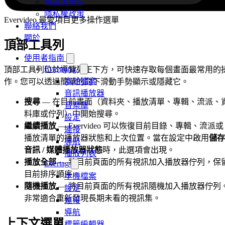
條款與條件
隱私權政策
Evervideo 最愛項目更多操作選單
聯絡我們
關於
頂部工具列
使用者指南
Evermusic
頂部工具列位於導覽列正下方，可快速存取每個畫面最常用的
本地檔案
作。您可以透過簡單的向下滑動手勢顯示或隱藏它。
音訊播放器
搜尋
— 在目前畫面（資料夾、播放清單、專輯、流派、
音樂庫
料庫或佇列）中開始搜尋。
設定
繼續播放
— Evervideo 可以恢復目前目錄、專輯、流派或
連接
播放清單的播放器狀態和上次位置。當在設定中啟用
儲存
導航
音訊 / 媒體播放器狀態
時，此選項會出現。
播放列表
播放全部
— 將目前頁面的所有視訊加入播放器佇列，保
Evertag
目前排序順序。
本機檔案
隨機播放
— 將目前頁面的所有視訊隨機加入播放器佇列
設定
非常適合重新發現長期未看的視訊集。
連接
導航
上下文選單
標籤編輯器