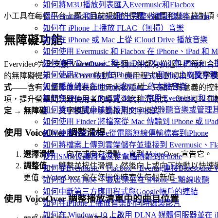
如何將M3U播放列表匯入Evermusic和Flacbox
小工具在每個平台上顯示目前視訊的標題、縮圖和基本控制項
從Evermusic和Flacbox匯出完整收聽記錄到Last.fm
如何在 iPhone 上播放 FLAC（無損）音樂
無障礙功能
如何在 iPhone 或 Mac 上從 iCloud Drive 播放音樂
如何使用 Evermusic 和 Flacbox 在 iPhone、i
如何使用 Evermusic 和 SanDisk iXpand 在 iPh
Evervideo 完全支援
VoiceOver
：每個元件都有描述性標籤和合
如何使用Evermusic在iPhone、iPad和Mac上收聽有
的無障礙提示。VoiceOver 啟動時，應用程式自動切換到
文字模
如何播放儲存在iPhone或Mac上的本機音樂
式
——含有大量影像的裝飾性元素被隱藏，只顯示有意義的控
如何在 iPhone、iPad 或 Mac 上使用 Evermusic 和 
項，提升螢幕閱讀器使用者的導覽速度和清晰度。您也可以在
如何將USB隨身碟連接到iPhone並聆聽音樂或管理
定 → 無障礙 → 文字模式
中手動啟用文字模式。
如何使用 Finder 將檔案從 Mac 傳輸到 iPhone 或 iPa
使用 VoiceOver 調整滑桿
如何使用WiFi-Drive從電腦無線傳輸檔案到iPhone
如何將檔案上傳到雲端儲存並連接到 Evermusic、Flacbo
選擇滑桿
— 向左或向右滑動，直到 VoiceOver 宣告它。
使用SMB協議將檔案從電腦傳輸到iPhone
調整值
— 雙擊並按住滑桿，然後向上或向下拖動以快速
如何從Evermusic、Flacbox、Evertag連接Bluesou
更值。VoiceOver 會在您操作時宣告每個新值。
如何從 YouTube 下載音樂並在 iPhone 上離線收聽
如何中斷第三方應用程式與Google帳戶的連結
使用 VoiceOver 調整播放清單中的曲目位置
如何在iPhone上播放音樂的同時錄製影片
如何在 Windows 10 上啟用 DLNA 媒體伺服器並在 