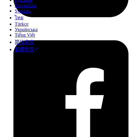
Slovenčina
Svenska
ไทย
Türkçe
Українська
Tiếng Việt
简体中文
繁體中文