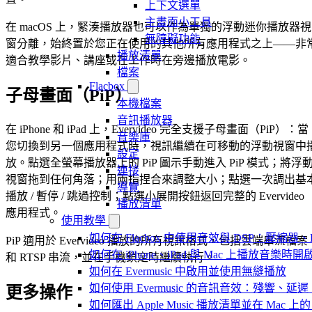
上下文選單
主畫面小工具
在 macOS 上，緊湊播放器也可以作為單獨的浮動迷你播放器視
無障礙功能
窗分離，始終置於您正在使用的其他所有應用程式之上——非
播放清單
適合教學影片、講座或在工作時在旁邊播放電影。
檔案
Flacbox
子母畫面（PiP）
本機檔案
音訊播放器
在 iPhone 和 iPad 上，Evervideo 完全支援子母畫面（PiP）：當
音樂庫
您切換到另一個應用程式時，視訊繼續在可移動的浮動視窗中
設定
放。點選全螢幕播放器上的 PiP 圖示手動進入 PiP 模式；將浮
連接
視窗拖到任何角落；用兩指捏合來調整大小；點選一次調出基
導覽
播放 / 暫停 / 跳過控制；點選小展開按鈕返回完整的 Evervideo
播放清單
應用程式。
使用教學
如何在 Flacbox 中使用音效與 DSP：壓縮器、F
PiP 適用於 Evervideo 播放的所有視訊格式，包括雲端串流檔案
如何在 iPhone、iPad 與 Mac 上播放音樂
和 RTSP 串流，並在手機鎖定時繼續執行。
如何在 Evermusic 中啟用並使用無縫播放
如何使用 Evermusic 的音訊音效：殘響
更多操作
如何匯出 Apple Music 播放清單並在 Mac 上的 