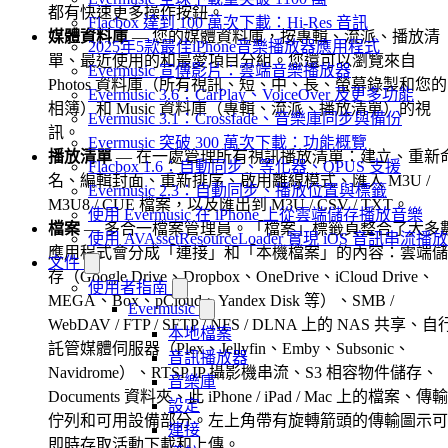
都有快速更多操作按鈕。
Flacbox 達到 100 萬次下載：Hi-Res 音訊
媒體資料庫
— 您的媒體資料庫，按專輯、流派、播放清
2025年5款最佳iPhone音樂播放器應用程式
單、最近使用的和最愛項目分組。您還可以瀏覽來自
Evermusic 宣傳影片：雲端音樂播放器
Photos 資料庫（所有視訊、短、中、長、螢幕錄製和您的
Evermusic 3.6：CarPlay、VoiceOver 及更多功能
相簿）和 Music 資料庫（專輯、流派、播放清單）的視
Evermusic 3.1：Crossfade、音樂庫同步與備份
訊。
Evermusic 突破 300 萬次下載：功能概覽
播放清單
— 在一處管理所有視訊播放清單：建立、重新
Flacbox 1.6：自動同步、等化器、OPUS 支援
名、編輯封面、重新排序、啟用離線模式、匯入 M3U /
Evermusic 2.3：自動同步、播放位置與標籤
M3U8 / CUE 檔案，以及匯出到 M3U / CSV / TXT。
使用 Evermusic 在 iPhone 上從雲端儲存播放音樂
檔案
— 多合一檔案管理員。「檔案」標籤頁整合了大多
使用 AVAssetResourceLoader 實現 iOS 音訊串流播放
應用程式會分成「連接」和「本機檔案」的內容：雲端儲
文件
存（Google Drive、Dropbox、OneDrive、iCloud Drive、
使用者指南
MEGA、Box、pCloud、Yandex Disk 等）、SMB /
Evermusic
WebDAV / FTP / SFTP / NFS / DLNA 上的 NAS 共享、自
本地檔案
託管媒體伺服器（Plex、Jellyfin、Emby、Subsonic、
音訊播放器
Navidrome）、RTSP IP 攝影機串流、S3 相容物件儲存、
音樂庫
Documents 資料夾、此 iPhone / iPad / Mac 上的檔案、傳輸
設定
佇列和可用設備部分。左上角帶有旋轉箭頭的傳輸圖示可
連接
即時存取活動下載和上傳。