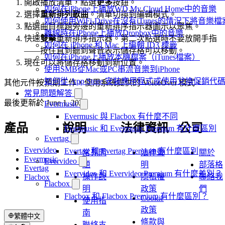
開啟播放清單，點選
更多
按鈕。
如何在iPhone上播放WD My Cloud Home中的音樂
選擇
重新排列歌曲
。清單切換到編輯模式。
如何使用WiFi-Drive在沒有iTunes的情況下將音樂檔
點選曲目標題旁邊的重新排序指示器圖示以聚焦。
離線時在iPhone上播放Dropbox中的音樂
快速
雙擊
重新排序指示器。第二次點選時不要放開手指
如何在 iPhone 和 Mac 上編輯 ID3 標籤
——按住直到聽到聲音表示儲存格可以移動。
如何在iPhone上播放本機檔案（iTunes檔案）
現在可以將儲存格移動到新位置。
使用SMB從Mac或PC串流音樂到iPhone
如何從 App Store 安裝應用程式或使用兌換促銷
其他元件按預期工作，使用系統提供的 VoiceOver 模式。
常見問題解答
最後更新於
June 1, 2026
Evermusic
Evermusic 與 Flacbox 有什麼不同
產品
說明
法律資訊
公司
Evermusic 和 Evermusic Premium 有什麼區別
Evertag
Evervideo
Evertag 和 Evertag Premium 有什麼區別
常見問
法律聲
關於
Evermusic
Evervideo
題
明
部落格
Evertag
Evervideo 和 Evervideo Premium 有什麼差別？
操作說
隱私權
聯絡我
Flacbox
Flacbox
明
政策
們
Flacbox 和 Flacbox Premium 有什麼區別？
Cookie
使用指
政策
南
繁體中文
條款與
聯絡支