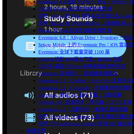
Evermusic 8.6:全新 CarPlay、Plex、Jelly
2026年 iPhone 最佳雲端音樂播放器
使用 OpenAI 將 Wix 部落格文章匯出為 Markd
使用 Flacbox 在 iPhone 和 Mac 上播放無損 FL
iPhone 和 iPad 最佳雲端音樂播放器
Evermusic 6.8：Aliyun Drive、Synology
Setapp Mobile 上的 Evermusic Pro：iOS 雲端
Evermusic 全球下載量突破 1100 萬
Flacbox 達到 100 萬次下載：Hi-Res 音訊
2025年5款最佳iPhone音樂播放器應用程式
Evermusic 宣傳影片：雲端音樂播放器
Evermusic 3.6：CarPlay、VoiceOver 及更多功
Evermusic 3.1：Crossfade、音樂庫同步與備份
Evermusic 突破 300 萬次下載：功能概覽
Flacbox 1.6：自動同步、等化器、OPUS 支援
Evermusic 2.3：自動同步、播放位置與標籤
使用 Evermusic 在 iPhone 上從雲端儲存播放
使用 AVAssetResourceLoader 實現 iOS 音
聯絡我們