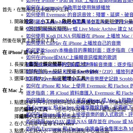
如何在 iPhone、iPad 與 Mac 上播放音樂時開啟
如何在 Evermusic 中啟用並使用無縫播放
首先，在應用程式中啟用小工具：
如何使用 Evermusic 的音訊音效：殘響、延遲
開啟
設定 → 小工具 → 啟用小工具
（小工具更新使用少量
如何匯出 Apple Music 播放清單並在 Mac 上的 Ever
能量，因此開關預設關閉）。
如何為 Internet Archive 或 Live Music Archive 
如何使用 Kodi DLNA 伺服器在 iPhone 上播放 Mac / P
然後在裝置上新增小工具：
如何使用 CarPlay 在 iPhone 上播放自己的音樂
如何更改Spotify本機曲目的專輯封面：逐步指南
在 iPhone 或 iPad 上
如何在iPhone或MAC上編輯音訊檔案的歌詞
長按
主畫面
或
鎖定螢幕
的空白區域。
如何在Evermusic中在裝置之間傳輸音樂庫：逐步指
點選頂部角落的
+
按鈕，搜尋
Evervideo
。
如何在 Evermusic 和 Flacbox 中封存（Z
選擇小工具大小，點選
新增小工具
。
如何將 Evermusic 或 Flacbox 的音樂歷史記錄 Scrobble
如何在 iPhone 和 Mac 上使用 Evermusic 和 Fla
在 Mac 上
逐步指南：將 iCloud 資料庫匯入 Evermusic 和 Flacb
如何連接 Synology NAS 並在 iPhone 或 Mac 上聆
點選選單列中的日期和時間以開啟
通知中心
，然後點選底
在 Evermusic 和 Flacbox 中播放離線音樂：
部的
編輯小工具
。（您也可以按住 Control 鍵點選桌面，
如何在 iPhone 或 Mac 上檢視音樂的嵌入式歌詞、評
擇
編輯小工具
直接放置在桌面上。）
如何使用 WebDAV 連接 NAS 儲存並在 iPhone 或 
在小工具庫中搜尋
Evervideo
。
如何在 Evermusic 和 Flacbox 中將曲目合集匯出為 
點選小工具大小，或將其拖到通知中心或桌面。