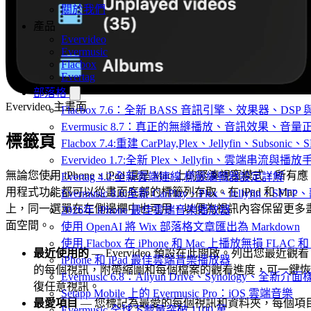
關於我們
產品
Evervideo
Evermusic
Flacbox
Evertag
部落格
Evervideo 主畫面
Flacbox 7.6：全新 BASS 音訊引擎、效果器、D
Evermusic 8.7：真正的無縫播放、音訊效果、
標籤頁
Flacbox 7.4:重建 CarPlay,Plex、Jellyfin、Subsoni
Evervideo 1.7:全新 Plex、Jellyfin、雲端串流與播
無論您使用 iPhone、iPad 還是 Mac 上的緊湊視窗模式，所有應
Evertag 4.2:全新雲端連線,標籤編輯器設定詳解
用程式功能都可以從畫面底部的標籤列存取。在 iPad 和 Mac
Evermusic 8.6:全新 CarPlay、Plex、Jellyfin、S
上，同一選單在左側邊欄中也可用，以便為視訊內容保留更多
2026年 iPhone 最佳雲端音樂播放器
面空間。
使用 OpenAI 將 Wix 部落格文章匯出為 Markdown
使用 Flacbox 在 iPhone 和 Mac 上播放無損 FLAC 和
最近使用的
— Evervideo 預設在此開啟。列出您最近觀看
iPhone 和 iPad 最佳雲端音樂播放器
的每個視訊，附帶縮圖和每個檔案的觀看進度，可一鍵恢
Evermusic 6.8：Aliyun Drive、Synology、全新介
復任意視訊。
Setapp Mobile 上的 Evermusic Pro：iOS 雲端音樂
最愛項目
— 您標記為最愛的每個視訊和資料夾，每個項
Evermusic 全球下載量突破 1100 萬