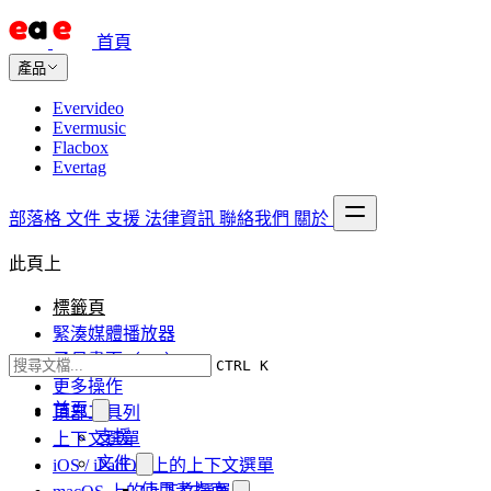
首頁
產品
Evervideo
Evermusic
Flacbox
Evertag
部落格
文件
支援
法律資訊
聯絡我們
關於
此頁上
標籤頁
緊湊媒體播放器
子母畫面（PiP）
CTRL K
更多操作
首頁
頂部工具列
支援
上下文選單
文件
iOS / iPadOS 上的上下文選單
使用者指南