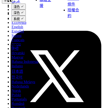
عربي
條件
Català
援
淺色
Čeština
授權合
深色
Dansk
約
Deutsch
系統
Ελληνικά
English
Español
Suomi
Français
עברית
हिन्दी
Hrvatski
Magyar
Bahasa Indonesia
Italiano
日本語
한국어
Bahasa Melayu
Nederlands
Norsk
Polski
Português
Română
Русский