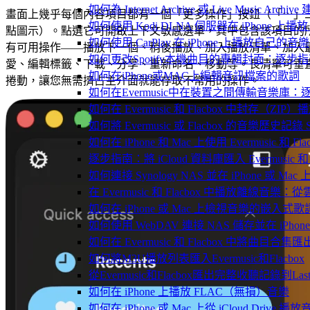
如何為 Internet Archive 或 Live Music Arch
畫面上幾乎每個內容項目都有一個「更多操作」按鈕（「⋯」
如何使用 Kodi DLNA 伺服器在 iPhone 上播放 Mac
點圖示）。點選它可開啟上下文敏感選單，其中包含該項目的
如何使用 CarPlay 在 iPhone 上播放自己的音樂
有可用操作——播放下一個、稍後播放、加入播放清單、加入
如何更改Spotify本機曲目的專輯封面：逐
愛、編輯標籤、下載、分享、重新命名、移動等。長清單可垂
如何在iPhone或MAC上編輯音訊檔案的歌詞
捲動，讓您無需擠占主介面就能存取不常用的操作。
如何在Evermusic中在裝置之間傳輸音樂庫：
如何在 Evermusic 和 Flacbox 中封
如何將 Evermusic 或 Flacbox 的音樂歷史記錄 Scro
如何在 iPhone 和 Mac 上使用 Evermusic 和
逐步指南：將 iCloud 資料庫匯入 Evermusic 和 F
如何連接 Synology NAS 並在 iPhone 或 Ma
在 Evermusic 和 Flacbox 中播放離線
如何在 iPhone 或 Mac 上檢視音樂的嵌入式
如何使用 WebDAV 連接 NAS 儲存並在 iPhon
如何在 Evermusic 和 Flacbox 中將曲目合集匯
如何將M3U播放列表匯入Evermusic和Flacbox
從Evermusic和Flacbox匯出完整收聽記錄到Last
如何在 iPhone 上播放 FLAC（無損）音樂
如何在 iPhone 或 Mac 上從 iCloud Drive 播