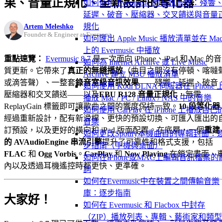
果、音量正規化、全新設計的等化器
如何使用 Evermusic 的音訊音效：殘響
延遲、破音、壓縮器、交叉饋送與音量
Artem Meleshko
規化
Founder & Engineer at Everappz
如何匯出 Apple Music 播放清單並在 Ma
上的 Evermusic 中播放
重點速覽：
Evermusic 8.7
是一次面向 iPhone、iPad 和 Mac 的音
如何為 Internet Archive 或 Live Music
質更新。它帶來了
真正的無縫播放
（曲目之間沒有停頓、喀噠
Archive 建立 M3U 播放清單
或滴答聲）、一整套
錄音室級音訊效果
——殘響、延遲、破音
如何使用 Kodi DLNA 伺服器在 iPhone 
壓縮器和交叉饋送——以及
EBU R128 音量正規化
，無需
播放 Mac / PC / Linux / NAS 中的音樂
ReplayGain 標籤即可讓歌曲之間的響度保持一致。
10 段等化器
如何使用 CarPlay 在 iPhone 上播放自己
經過重新設計，配有新滑桿、更快的預設切換、可匯入匯出的
音樂
訂預設，以及更好的橫向和 iPad 版面配置。在底層，一個
重建
如何更改Spotify本機曲目的專輯封面：
的 AVAudioEngine 串流引擎
提升了可靠性和格式支援，包括
步指南（手機與桌面）
FLAC
和
Ogg Vorbis
。
CarPlay
和
Now Playing
在鎖定畫面、
如何在iPhone或MAC上編輯音訊檔案的
內以及透過耳機遙控時都更快、更準確。
詞
如何在Evermusic中在裝置之間傳輸音樂
庫：逐步指南
大家好！
如何在 Evermusic 和 Flacbox 中封存
（ZIP）播放列表、專輯、藝術家和類