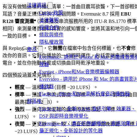
法律資訊
有沒有做過這樣的播放清單：一首曲目震耳欲聾，下一首卻輕
Cookie政策
耳語？音量正規化解決了這個問題。Evermusic 8.7 採用
EBU
法律聲明
R128 響度測量
（與廣播及串流服務所用的 ITU-R BS.1770 標準
授權合約
相同）來測量每首曲目真實的感知響度，並將其溫和地引向一
條款與條件
一致的目標。
隱私權政策
與 ReplayGain 不同，它
無需
在檔案中包含任何標籤，也
不會
修
產品
改你的音訊。它對你播放的一切即時運作，包括雲端串流和現
Evermusic - 適用於 iPhone 和 Mac 的離線音樂
電台，並在你拖動進度或切換曲目時乾淨地重設。
放器
Evertag - iPhone和Mac音樂標籤編輯器
四個預設涵蓋常見情形：
Evervideo - 適用於 iPhone 和 Mac 的高畫質影
播放器
輕度
— 溫和拉平（目標 −20 LUFS）。
Flacbox - iPhone和Mac高解析度音訊播放器
標準
— 預設，串流式響度（目標 −16 LUFS，對輕的曲
部落格
最高提升 +12 dB）。
Flacbox 7.6：全新 BASS 音訊引擎、效果器、
強烈
— 面向非常混雜的曲庫的激進匹配（目標 −14
DSP 與即時音樂視覺化
LUFS）。
Evermusic 8.7：真正的無縫播放、音訊效果、
夜間
— 更安靜、更一致，適合低音量的傍晚聆聽（目標
量正規化、全新設計的等化器
−23 LUFS）。