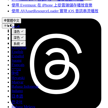
使用 Evermusic 在 iPhone 上從雲端儲存播放音樂
使用 AVAssetResourceLoader 實現 iOS 音訊串流播放
繁體中文
عربي
Català
淺色
Čeština
深色
Dansk
Deutsch
系統
Ελληνικά
English
Español
Suomi
Français
עברית
हिन्दी
Hrvatski
Magyar
Bahasa Indonesia
Italiano
日本語
한국어
Bahasa Melayu