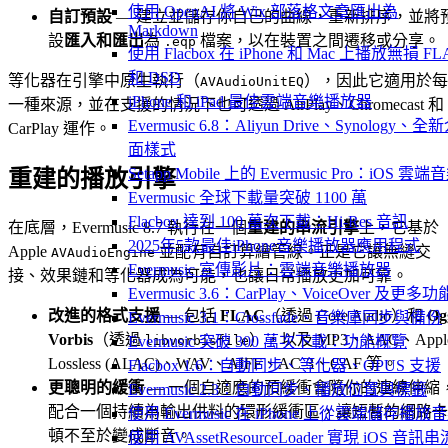
使用 OpenAI 將 Wix 部落格文章匯出為
自訂預設
— 建立並儲存你自己的曲線，重新排序，並將
Markdown
設
匯入和匯出
為
檔案，以在裝置之間遷移或分享。
.eqp
使用 Flacbox 在 iPhone 和 Mac 上播放無損 FL
和 DSD
等化器在引擎中原生執行（
），因此它適用於每
AVAudioUnitEQ
iPhone 和 iPad 最佳雲端音樂播放器
一種來源，並在支援的情況下也可透過 AirPlay、Chromecast 和
Evermusic 6.8：Aliyun Drive、Synology、全
CarPlay 運作。
面樣式
Setapp Mobile 上的 Evermusic Pro：iOS 雲端
重建的播放引擎
Evermusic 全球下載量突破 1100 萬
Flacbox 達到 100 萬次下載：Hi-Res 音訊
在底層，Evermusic 8.7 執行在一個
重建的串流引擎
上，它基於
2025年5款最佳iPhone音樂播放器應用程式
Apple
並配有自訂算繪管線。正是它讓無縫交
AVAudioEngine
Evermusic 宣傳影片：雲端音樂播放器
接、效果鏈和等化器成為可能，也讓日常播放更加可靠。
Evermusic 3.6：CarPlay、VoiceOver 及更多功
改進的格式支援
— 包括
FLAC
（透過 Core Audio）和
Og
Evermusic 3.1：Crossfade、音樂庫同步與備份
Vorbis
（透過
），以及 MP3、AAC、Appl
libvorbisfile
Evermusic 突破 300 萬次下載：功能概覽
Lossless (ALAC)、WAV、AIFF、AC-3、CAF 等。
Flacbox 1.6：自動同步、等化器、OPUS 支援
更聰明的緩衝
— 一個自適應的預緩衝會隨你的連線伸縮
Evermusic 2.3：自動同步、播放位置與標籤
配合一個持續為輸出供料的環形緩衝區，讓短暫的網路卡
使用 Evermusic 在 iPhone 上從雲端儲存播放
頓不至於變成斷音。
使用 AVAssetResourceLoader 實現 iOS 音訊串