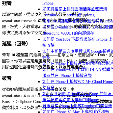
殘響
iPhone
如何將檔案上傳到雲端儲存並連接到
增添空間感，從緊湊的房間到大教堂。基於 Apple
Evermusic、Flacbox 或 Evertag
建構，它提供
13 種空間預設
（小房間、中
AVAudioUnitReverb
使用SMB協議將檔案從電腦傳輸到iPhon
廳、板式、大教堂等）以及從 0 到 100% 的
乾濕混合
控制項，
如何從Evermusic、Flacbox、Evertag連接
你決定要增添多少空間感。
Bluesound VAULT的內部儲存
如何從 YouTube 下載音樂並在 iPhone 
延遲（回聲）
線收聽
如何中斷第三方應用程式與Google帳戶
帶有
10 種預設
的經典回聲——拍擊回聲、磁帶回聲、Dub、氛
連結
圍等。你可以設定
延遲時間
（最長 2 秒）、
回授
（重複次數）
如何在iPhone上播放音樂的同時錄製影
用於溫暖化重複聲的
低通截止
，以及
乾濕混合
。
如何在 Windows 10 上啟用 DLNA 媒體
服器並在 iPhone 上播放音樂
破音
如何在iPhone上播放WD My Cloud Hom
的音樂
從微妙的顆粒感到徹底的低傳真破壞，由
如何使用WiFi-Drive在沒有iTunes的情況
驅動，配有
22 種特色預設
（Bit
AVAudioUnitDistortion
將音樂檔案從電腦傳輸到iPhone
Brush、Cellphone Concert、Radio Tower 等）、一個
前級增益
驅
離線時在iPhone上播放Dropbox中的音樂
動控制項，以及乾濕混合，讓你把效果重新混回乾淨訊號。
如何在 iPhone 和 Mac 上編輯 ID3 標籤