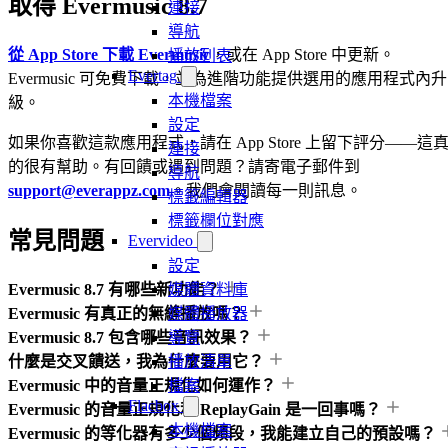
取得 Evermusic 8.7
連接
導航
從 App Store 下載 Evermusic
，或在 App Store 中更新。
播放列表
Evertag
Evermusic 可免費下載，並為進階功能提供選用的應用程式內升
本機檔案
級。
設定
如果你喜歡這款應用程式，請在 App Store 上留下評分——這
連接
的很有幫助。有回饋或遇到問題？請寄電子郵件到
導航
support@everappz.com
。我們會閱讀每一則訊息。
標籤編輯器
標籤欄位對應
常見問題
Evervideo
設定
Evermusic 8.7 有哪些新功能？
媒體資料庫
Evermusic 有真正的無縫播放嗎？
媒體播放器
Evermusic 8.7 包含哪些音訊效果？
導覽
什麼是交叉饋送，我為什麼要用它？
播放清單
Evermusic 中的音量正規化如何運作？
檔案
Flacbox
Evermusic 的音量正規化和 ReplayGain 是一回事嗎？
本機檔案
Evermusic 的等化器有多少個頻段，我能建立自己的預設嗎？