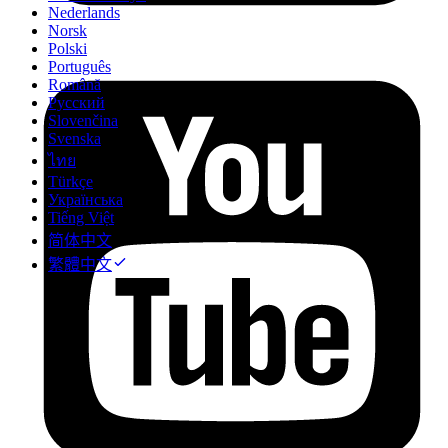
Nederlands
Norsk
Polski
Português
Română
Русский
Slovenčina
Svenska
ไทย
Türkçe
Українська
Tiếng Việt
简体中文
繁體中文