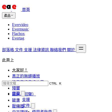
首頁
產品
Evervideo
Evermusic
Flacbox
Evertag
部落格
文件
支援
法律資訊
聯絡我們
關於
此頁上
大家好！
真正的無縫播放
錄音室級音訊效果
CTRL K
殘響
首頁
延遲（回聲）
支援
破音
文件
壓縮器
使用者指南