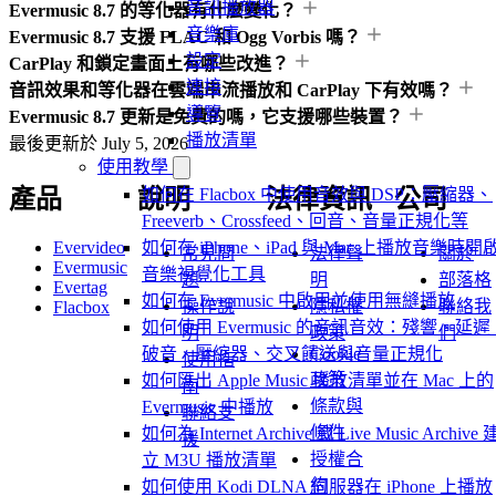
音訊播放器
Evermusic 8.7 的等化器有什麼變化？
音樂庫
Evermusic 8.7 支援 FLAC 和 Ogg Vorbis 嗎？
設定
CarPlay 和鎖定畫面上有哪些改進？
連接
音訊效果和等化器在雲端串流播放和 CarPlay 下有效嗎？
導覽
Evermusic 8.7 更新是免費的嗎，它支援哪些裝置？
播放清單
最後更新於
July 5, 2026
使用教學
產品
說明
法律資訊
公司
如何在 Flacbox 中使用音效與 DSP：壓縮器、
Freeverb、Crossfeed、回音、音量正規化等
Evervideo
如何在 iPhone、iPad 與 Mac 上播放音樂時開
常見問
法律聲
關於
Evermusic
音樂視覺化工具
題
明
部落格
Evertag
如何在 Evermusic 中啟用並使用無縫播放
操作說
隱私權
聯絡我
Flacbox
如何使用 Evermusic 的音訊音效：殘響、延遲
明
政策
們
Cookie
破音、壓縮器、交叉饋送與音量正規化
使用指
政策
如何匯出 Apple Music 播放清單並在 Mac 上的
南
條款與
Evermusic 中播放
聯絡支
條件
如何為 Internet Archive 或 Live Music Archive 
援
授權合
立 M3U 播放清單
約
如何使用 Kodi DLNA 伺服器在 iPhone 上播放