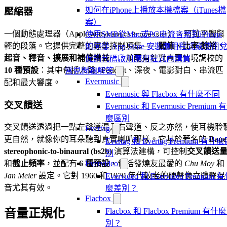
如何在iPhone上播放本機檔案（iTunes檔
壓縮器
案）
一個動態處理器（Apple
），可拉平響與
使用SMB從Mac或PC串流音樂到iPhone
AUDynamicsProcessor
輕的段落。它提供完整的專業控制項集——
閾值、比率/餘裕、
如何從 App Store 安裝應用程式或使用
起音、釋音、擴展和補償增益
——並配有針對真實情境調校的
促銷代碼啟用應用程式內購買
10 種預設
：其中包括人聲 / Podcast、深夜、電影對白、串流匹
常見問題解答
Evermusic
配和最大響度。
Evermusic 與 Flacbox 有什麼不同
交叉饋送
Evermusic 和 Evermusic Premium 
麼區別
交叉饋送透過把一點左聲道混入右聲道、反之亦然，使耳機聆
Evertag
更自然，就像你的耳朵聽到真實喇叭那樣。它基於著名的
Baue
Evertag 和 Evertag Premium 有什
stereophonic-to-binaural (bs2b)
演算法建構，可控制
交叉饋送
別
Evervideo
和
截止頻率
，並配有
6 種預設
，包括發燒友最愛的
Chu Moy
和
Jan Meier
設定。它對 1960 和 1970 年代較老的硬聲像立體聲混
Evervideo 和 Evervideo Premium 
音尤其有效。
麼差別？
Flacbox
Flacbox 和 Flacbox Premium 有什
音量正規化
別？