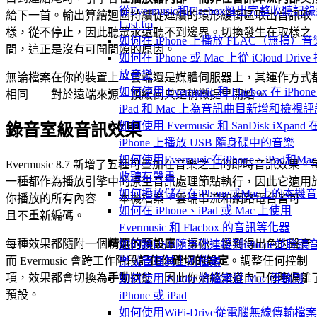
從Evermusic和Flacbox匯出完整收聽記
給下一首。輸出算繪迴圈持續從連續的環形緩衝區取出音訊取
Last.fm
樣，從不停止，因此聽眾永遠聽不到邊界。切換發生在取樣之
如何在 iPhone 上播放 FLAC（無損）音
間，這正是沒有可聞間隙的原因。
如何在 iPhone 或 Mac 上從 iCloud Drive
放音樂
無論檔案在你的裝置上、雲端還是媒體伺服器上，其運作方式
如何使用 Evermusic 和 Flacbox 在 iPhon
相同——對於遠端來源，預緩衝只是稍微提早開始。
iPad 和 Mac 上為音訊曲目新增和檢視評
如何使用 Evermusic 和 SanDisk iXpand 
錄音室級音訊效果
iPhone 上播放 USB 隨身碟中的音樂
如何使用Evermusic在iPhone、iPad和Ma
Evermusic 8.7 新增了五種可疊加在音樂之上的即時音訊效果。
收聽有聲書
一種都作為播放引擎中的原生音訊處理節點執行，因此它適用
如何播放儲存在iPhone或Mac上的本機
你播放的所有內容——本機檔案、雲端串流和網路電台皆可—
如何在 iPhone、iPad 或 Mac 上使用
且不重新編碼。
Evermusic 和 Flacbox 的音訊等化器
每種效果都隨附一個
精選的預設庫
，讓你一鍵獲得出色的聲音
如何將USB隨身碟連接到iPhone並聆聽
而 Evermusic 會跨工作階段
記住你確切的設定
。調整任何控制
樂或管理其上的檔案
項，效果都會切換為
手動
狀態，因此你始終知道自己何時偏離
如何使用 Finder 將檔案從 Mac 傳輸到
預設。
iPhone 或 iPad
如何使用WiFi-Drive從電腦無線傳輸檔