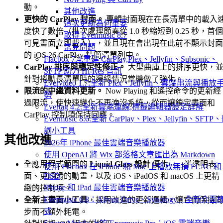
動。
其他改進
更快的 CarPlay 封面。
專輯封面現在在長清單中的載入
這次更新為何重要
度快了數倍（批次處理節奏從 1.0 秒縮短到 0.25 秒，首個
取得 Evermusic 8.7
可見畫面立即載入），並且現在會出現在此前不顯示封面
常見問題
的 iOS 26 CarPlay 精簡清單列中。
Flacbox 7.4:重建 CarPlay,Plex、Jellyfin、Subsonic、
CarPlay 排序與穩定性修正。
大型曲庫上的排序更快，
SFTP 助力 Hi-Res 音訊
針對捲動長清單時的邊緣情況當機做了強化。
Evervideo 1.7:全新 Plex、Jellyfin、雲端串流與播放
限流的中繼資料更新。
Now Playing 和遙控命令的更新經
勢
過限流，使快速變化不再淹沒系統，從而讓鎖定畫面和
Evertag 4.2:全新雲端連線,標籤編輯器設定詳解
CarPlay 控制項保持回應。
Evermusic 8.6:全新 CarPlay、Plex、Jellyfin、SFTP
詞小工具
其他改進
2026年 iPhone 最佳雲端音樂播放器
使用 OpenAI 將 Wix 部落格文章匯出為 Markdown
全應用程式範圍的
Liquid Glass 設計
優化——半透明表
使用 Flacbox 在 iPhone 和 Mac 上播放無損 FLAC 和
面、更順滑的動畫，以及 iOS、iPadOS 和 macOS 上更精
DSD
iPhone 和 iPad 最佳雲端音樂播放器
緻的控制項。
Evermusic 6.8：Aliyun Drive、Synology、全新介面
全新主畫面小工具
，採用改進的更新邏輯，讓它們保持同
式
步而不額外耗電。