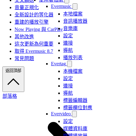
交叉饋送
Evermusic
音量正規化
本地檔案
全新設計的等化器
音訊播放器
重建的播放引擎
音樂庫
Now Playing 與 CarPlay
設定
其他改進
連接
這次更新為何重要
導航
取得 Evermusic 8.7
播放列表
常見問題
Evertag
返回頂部
本機檔案
設定
連接
導航
部落格
標籤編輯器
標籤欄位對應
Evervideo
設定
媒體資料庫
媒體播放器