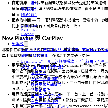
自動復原
— 一個重新緩衝狀態機以及帶退避的重試邏輯
播放
會在訊號微弱的瞬間過後乾淨地恢復播放，而不是停止曲
聯絡我們
目。
關於我們
更少的中斷
— 同一個引擎驅動本機檔案、雲端串流、媒
產品
Evervideo
伺服器和網路電台，因此各處行為一致。
Evermusic
Flacbox
Now Playing 與 CarPlay
Evertag
部落格
那些你在聆聽時真正會看的畫面——
鎖定畫面
、
CarPlay
以及
Flacbox 7.6：全新 BASS 音訊引擎、效果器、DSP 
車上或耳機上的遙控按鈕——在 8.7 中更準確、更快。
即時音樂視覺化
Evermusic 8.7：真正的無縫播放、音訊效果、音量
更準確的 Now Playing 資訊。
Evermusic 在發布前會在鎖
規化、全新設計的等化器
定保護下擷取播放器的狀態，因此標題、已播時間、時長
大家好！
和播放/暫停狀態在鎖定畫面或車內永遠不會彼此矛盾。
真正的無縫播放
衝和載入狀態現在能被正確回報，而不再在曲目仍在擷取
錄音室級音訊效果
時顯示「正在播放」。
音量正規化
可靠的遙控控制。
播放、暫停、下一首、上一首、拖動
全新設計的等化器
跳過、隨機、重複和播放速率，都能從耳機按鈕、車載控
重建的播放引擎
制和鎖定畫面一致地回應，由
驅
MPRemoteCommandCenter
Now Playing 與 CarPlay