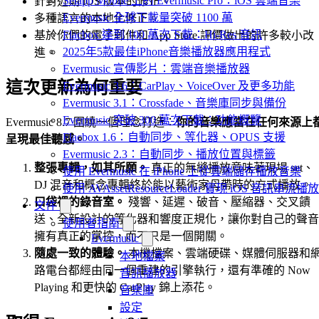
Setapp Mobile 上的 Evermusic Pro：iOS 雲端音樂
針對近期 iOS 版本的修正。
Evermusic 全球下載量突破 1100 萬
多種語言的本地化修正。
Flacbox 達到 100 萬次下載：Hi-Res 音訊
基於你們的電子郵件和 App Store 評價做出的許多較小改
2025年5款最佳iPhone音樂播放器應用程式
進。
Evermusic 宣傳影片：雲端音樂播放器
這次更新為何重要
Evermusic 3.6：CarPlay、VoiceOver 及更多功能
Evermusic 3.1：Crossfade、音樂庫同步與備份
Evermusic 突破 300 萬次下載：功能概覽
Evermusic 8.7 圍繞一個理念打造：
你的音樂應當在任何來源上
Flacbox 1.6：自動同步、等化器、OPUS 支援
呈現最佳聽感。
Evermusic 2.3：自動同步、播放位置與標籤
整張專輯，如其所願。
真正的無縫播放意味著現場 set、
使用 Evermusic 在 iPhone 上從雲端儲存播放音樂
DJ 混音和概念專輯終於能以藝術家母帶時的方式播放。
使用 AVAssetResourceLoader 實現 iOS 音訊串流播放
口袋裡的錄音室。
殘響、延遲、破音、壓縮器、交叉饋
文件
送、全新設計的等化器和響度正規化，讓你對自己的聲音
使用者指南
擁有真正的掌控，而不只是一個開關。
Evermusic
隨處一致的體驗。
本機檔案、雲端硬碟、媒體伺服器和
本地檔案
路電台都經由同一個重建的引擎執行，還有準確的 Now
音訊播放器
Playing 和更快的 CarPlay 錦上添花。
音樂庫
設定