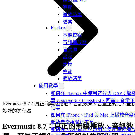
導覽
播放清單
檔案
Flacbox
本機檔案
音訊播放器
音樂庫
設定
連接
導覽
播放清單
使用教學
如何在 Flacbox 中使用音效與 DSP：壓
器、Freeverb、Crossfeed、回音、音量
Evermusic 8.7：真正的無縫播放、音訊效果、音量正規化、全
化等
設計的等化器
如何在 iPhone、iPad 與 Mac 上播放音
開啟音樂視覺化工具
Evermusic 8.7：真正的無縫播放、音訊效
如何在 Evermusic 中啟用並使用無縫播