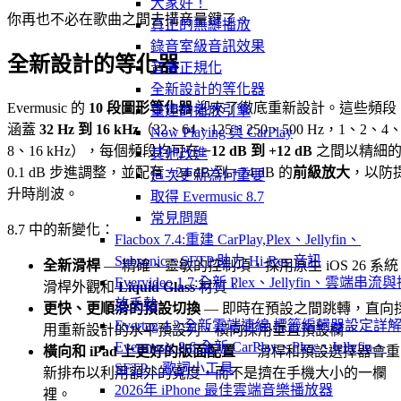
大家好！
你再也不必在歌曲之間去搆音量鍵了。
真正的無縫播放
錄音室級音訊效果
全新設計的等化器
音量正規化
全新設計的等化器
Evermusic 的
10 段圖形等化器
迎來了徹底重新設計。這些頻段
重建的播放引擎
涵蓋
32 Hz 到 16 kHz
（32、64、125、250、500 Hz，1、2、4
Now Playing 與 CarPlay
8、16 kHz），每個頻段均可在
−12 dB 到 +12 dB
之間以精細
其他改進
0.1 dB 步進調整，並配有 −24 dB 到 +24 dB 的
前級放大
，以防
這次更新為何重要
升時削波。
取得 Evermusic 8.7
常見問題
8.7 中的新變化：
Flacbox 7.4:重建 CarPlay,Plex、Jellyfin、
Subsonic、SFTP 助力 Hi-Res 音訊
全新滑桿
— 精確、靈敏的控制項，採用原生 iOS 26 系統
Evervideo 1.7:全新 Plex、Jellyfin、雲端串流
滑桿外觀和
Liquid Glass
材質。
放手勢
更快、更順滑的預設切換
— 即時在預設之間跳轉，直向
Evertag 4.2:全新雲端連線,標籤編輯器設定詳
用重新設計的水平預設列，橫向採用垂直預設欄。
Evermusic 8.6:全新 CarPlay、Plex、Jellyfin、
橫向和 iPad 上更好的版面配置
— 滑桿和預設選擇器會重
SFTP、歌詞小工具
新排布以利用額外的寬度，而不是擠在手機大小的一欄
2026年 iPhone 最佳雲端音樂播放器
裡。