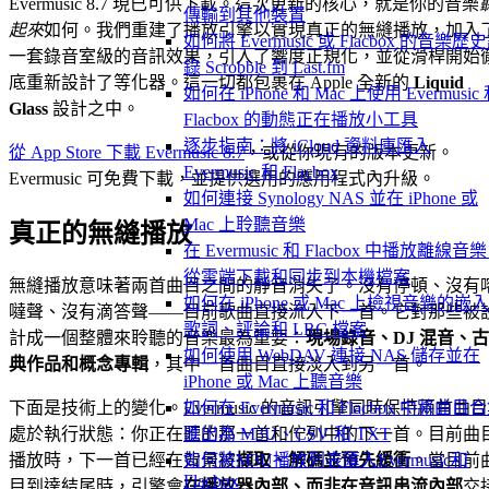
Evermusic 8.7 現已可供下載。這次更新的核心，就是你的音樂
傳輸到其他裝置
起來
如何。我們重建了播放引擎以實現真正的無縫播放，加入
如何將 Evermusic 或 Flacbox 的音樂歷
一套錄音室級的音訊效果，引入了響度正規化，並從滑桿開始
錄 Scrobble 到 Last.fm
底重新設計了等化器。這一切都包裹在 Apple 全新的
Liquid
如何在 iPhone 和 Mac 上使用 Evermusic
Glass
設計之中。
Flacbox 的動態正在播放小工具
逐步指南：將 iCloud 資料庫匯入
從 App Store 下載 Evermusic 8.7
，或從你現有的版本更新。
Evermusic 和 Flacbox
Evermusic 可免費下載，並提供選用的應用程式內升級。
如何連接 Synology NAS 並在 iPhone 或
Mac 上聆聽音樂
真正的無縫播放
在 Evermusic 和 Flacbox 中播放離線音
從雲端下載和同步到本機檔案
無縫播放意味著兩首曲目之間的靜音消失了。沒有停頓、沒有
如何在 iPhone 或 Mac 上檢視音樂的嵌
噠聲、沒有滴答聲——目前歌曲直接流入下一首。它對那些被
歌詞、評論和 LRC 檔案
計成一個整體來聆聽的音樂最為重要：
現場錄音、DJ 混音、古
如何使用 WebDAV 連接 NAS 儲存並在
典作品和概念專輯
，其中一首曲目直接淡入到另一首。
iPhone 或 Mac 上聽音樂
如何在 Evermusic 和 Flacbox 中將曲目
下面是技術上的變化。Evermusic 的音訊引擎同時保持兩首曲目
匯出為 M3U、CSV 和 TXT
處於執行狀態：你正在聽的那一首和佇列中的下一首。目前曲
如何將M3U播放列表匯入Evermusic和
播放時，下一首已經在背景被
擷取、解碼並預先緩衝
。當目前
Flacbox
目到達結尾時，引擎會
在播放器內部、而非在音訊串流內部
交