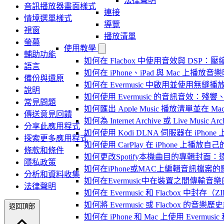
法律聲明
音訊播放器畫面樣式
連接
情境選單樣式
導覽
視窗
播放清單
螢幕
使用教學
輔助功能
如何在 Flacbox 中使用音效與 DSP：壓縮
語言
如何在 iPhone、iPad 與 Mac 上
備份與還原
如何在 Evermusic 中啟用並使用無縫播
說明
如何使用 Evermusic 的音訊音效
常見問題
如何匯出 Apple Music 播放清單並在 Mac
傳送意見回饋
如何為 Internet Archive 或 Live Music
分享此應用程式
如何使用 Kodi DLNA 伺服器在 iPhone 上播
探索更多應用程式
如何使用 CarPlay 在 iPhone 上播放自
條款和條件
如何更改Spotify本機曲目的專輯封面
隱私政策
如何在iPhone或MAC上編輯音訊檔案的
分析和資料收集
如何在Evermusic中在裝置之間傳輸音
法律聲明
如何在 Evermusic 和 Flacbox
如何將 Evermusic 或 Flacbox 的音樂歷史記錄
返回頂部
如何在 iPhone 和 Mac 上使用 Evermus