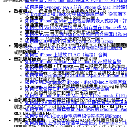
儲存播放器狀態。
逐步指南：將 iCloud 資料庫匯入 Evermusic 和 Flacb
如何連接 Synology NAS 並在 iPhone 或 Mac 上聆
重複模式
— 選擇曲目結束時音訊播放器的行為：
在 Evermusic 和 Flacbox 中播放離線音樂：
全部重複
— 重播佇列中的所有曲目。
如何在 iPhone 或 Mac 上檢視音樂的嵌入式歌詞、評
單曲重複
— 僅重複當前曲目。
如何使用 WebDAV 連接 NAS 儲存並在 iPhone 或 
重複停止
— 當前曲目結束時暫停播放。
如何在 Evermusic 和 Flacbox 中將曲目合集匯出為 
不重複
— 允許佇列不重複地播放一遍。
如何將M3U播放列表匯入Evermusic和Flacbox
隨機模式
— 隨機排列佇列中曲目的順序。您可以
關閉隨
從Evermusic和Flacbox匯出完整收聽記錄到Last.fm
或
開啟隨機
。
如何在 iPhone 上播放 FLAC（無損）音樂
音訊編解碼器
— 選擇播放使用的音訊引擎：
如何在 iPhone 或 Mac 上從 iCloud Drive 播放音樂
系統編解碼器 + FFmpeg
— 盡可能優先使用系統音
如何使用 Evermusic 和 Flacbox 在 iPhone、i
訊編解碼器，增強相容性和穩定性。音調校正和音
如何使用 Evermusic 和 SanDisk iXpand 在 iPh
輸出採樣率可能受限。
如何使用Evermusic在iPhone、iPad和Mac上收聽有
FFmpeg
— 對所有音訊檔案強制使用 FFmpeg 編解
如何播放儲存在iPhone或Mac上的本機音樂
器，解鎖音調校正和音訊輸出採樣率。
如何在 iPhone、iPad 或 Mac 上使用 Evermusic 和 
音訊輸出採樣率
— 調整音訊輸出採樣率以最佳化音質，
如何將USB隨身碟連接到iPhone並聆聽音樂或管理
別適合外接 DAC。可用值：
44.1 kHz、48 kHz、64 kHz
如何使用 Finder 將檔案從 Mac 傳輸到 iPhone 或 iPa
88.2 kHz
和
96 kHz
。
如何使用WiFi-Drive從電腦無線傳輸檔案到iPhone
音訊輸出聲道數
— 對於帶外接 DAC 的多聲道音訊系統
如何將檔案上傳到雲端儲存並連接到 Evermusic、Flacbo