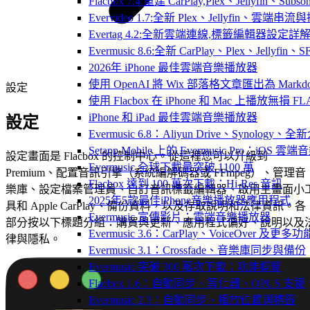
Flacbox 7.4:重建 CarPlay,Plex、Jellyfin、Su
Evervideo 1.7:全新 Plex、Jellyfin、雲端
Evertag 4.2:全新雲端連線,標籤編輯器設定詳
Evermusic 8.6:全新 CarPlay、Plex、Jelly
2026年 iPhone 最佳雲端音樂播放器
使用 OpenAI 將 Wix 部落格文章匯出為 Markd
設定
使用 Flacbox 在 iPhone 和 Mac 上播放無損 FL
iPhone 和 iPad 最佳雲端音樂播放器
設定
Evermusic 6.8：Aliyun Drive、Synology
Setapp Mobile 上的 Evermusic Pro：iOS 雲端
設定畫面是 Flacbox 的控制中心。從這裡您可以升級到
Evermusic 全球下載量突破 1100 萬
Premium、配置音訊引擎（系統編解碼器或 FFmpeg）、管理音
Flacbox 達到 100 萬次下載：Hi-Res 音訊
樂庫、設定檔案管理員、自訂音訊標籤編輯器、啟用主畫面小
2025年5款最佳iPhone音樂播放器應用程式
具和 Apple CarPlay、備份資料，以及存取說明和法律資訊。各
Evermusic 宣傳影片：雲端音樂播放器
部分按以下標題分組：購買與更新、應用程式偏好、說明以及
Evermusic 3.6：CarPlay、VoiceOver 及更多功
律與隱私。
Evermusic 3.1：Crossfade、音樂庫同步與備份
Evermusic 突破 300 萬次下載：功能概覽
Flacbox 1.6：自動同步、等化器、OPUS 支援
Evermusic 2.3：自動同步、播放位置與標籤