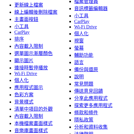
檔案管理員
更新線上檔案
音訊標籤編輯器
線上編輯後刪除檔案
小工具
主畫面按鈕
CarPlay
小工具
Wi-Fi Drive
CarPlay
個人化
排序
視窗
內容載入限制
螢幕
選單圖示漸層顏色
輔助功能
顯示圖片
語言
連接時暫停播放
備份與還原
Wi-Fi Drive
說明
個人化
常見問題
應用程式圖示
傳送意見回饋
色彩方案
分享此應用程式
背景樣式
探索更多應用程式
清單中項目的外觀
條款和條件
內容載入限制
隱私政策
本機檔案畫面樣式
分析和資料收集
音樂庫畫面樣式