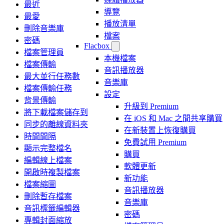
最近
導覽
最愛
播放清單
刪除音樂庫
檔案
密碼
Flacbox
檔案管理員
本機檔案
檔案傳輸
音訊播放器
最大並行任務數
音樂庫
檔案傳輸任務
設定
背景傳輸
升級到 Premium
將下載檔案儲存到
在 iOS 和 Mac 之間共享購買
同步的離線資料夾
在新裝置上恢復購買
時間間隔
免費試用 Premium
顯示完整檔名
購買
編輯線上檔案
軟體更新
開啟時複製檔案
新功能
檔案縮圖
音訊播放器
刪除暫存檔案
音樂庫
音訊標籤編輯器
密碼
專輯封面縮放