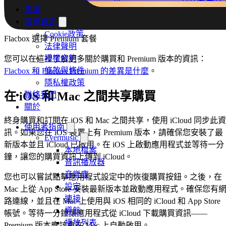
支援
法律資訊
Cookie政策
Flacbox 選擇 Premium 套餐
法律聲明
授權合約
您可以在這裡了解更多關於購買和 Premium 版本的資訊：
條款與條件
Flacbox 和 Flacbox Premium 的差異是什麼
。
隱私權政策
在 iOS 和 Mac 之間共享購買
聯絡我們
關於
終身購買和訂閱在 iOS 和 Mac 之間共享，使用 iCloud 同步此資
使用者指南
訊。如果您在 iOS 裝置上有 Premium 版本，請確保您安裝了最
Evermusic
新版本並且 iCloud 已啟用。在 iOS 上啟動應用程式並等待一分
本地檔案
鐘，讓您的購買資訊上傳到 iCloud。
音訊播放器
音樂庫
您也可以嘗試點擊應用程式設定中的恢復購買按鈕。之後，在
設定
Mac 上從 App Store 安裝最新版本並啟動應用程式。確保您有
連接
路連線，並且在 Mac 上使用與 iOS 相同的 iCloud 和 App Store
導航
帳號。等待一分鐘讓應用程式從 iCloud 下載購買資訊——
播放列表
Premium 版本應該會在 Mac 上自動啟用。