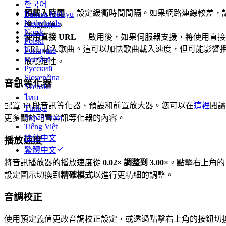
한국어
預載入時間
— 設定緩衝時間間隔。如果網路連線較差，
Bahasa Melayu
Nederlands
增加此值。
Norsk
使用直接 URL
— 啟用後，如果伺服器支援，將使用直接
Polski
URL 載入歌曲。這可以加快歌曲載入速度，但可能影響
Português
Română
放穩定性。
Русский
Slovenčina
音訊等化器
Svenska
ไทย
配置 10 段音訊等化器、預設和前置放大器。您可以在
這裡
閱讀
Türkçe
Українська
更多關於配置音訊等化器的內容。
Tiếng Việt
简体中文
播放速度
繁體中文
將音訊播放器的播放速度從
0.02× 調整到 3.00×
。點擊右上角的
設定圖示切換到
精確模式
以進行更精細的調整。
音調校正
使用預定義值更改音調校正設定，或透過點擊右上角的按鈕切