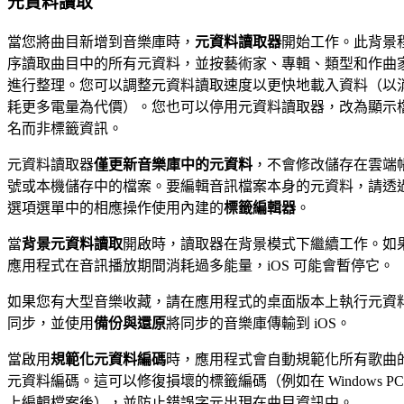
元資料讀取
當您將曲目新增到音樂庫時，
元資料讀取器
開始工作。此背景
序讀取曲目中的所有元資料，並按藝術家、專輯、類型和作曲
進行整理。您可以調整元資料讀取速度以更快地載入資料（以
耗更多電量為代價）。您也可以停用元資料讀取器，改為顯示
名而非標籤資訊。
元資料讀取器
僅更新音樂庫中的元資料
，不會修改儲存在雲端
號或本機儲存中的檔案。要編輯音訊檔案本身的元資料，請透
選項選單中的相應操作使用內建的
標籤編輯器
。
當
背景元資料讀取
開啟時，讀取器在背景模式下繼續工作。如
應用程式在音訊播放期間消耗過多能量，iOS 可能會暫停它。
如果您有大型音樂收藏，請在應用程式的桌面版本上執行元資
同步，並使用
備份與還原
將同步的音樂庫傳輸到 iOS。
當啟用
規範化元資料編碼
時，應用程式會自動規範化所有歌曲
元資料編碼。這可以修復損壞的標籤編碼（例如在 Windows PC
上編輯檔案後），並防止錯誤字元出現在曲目資訊中。