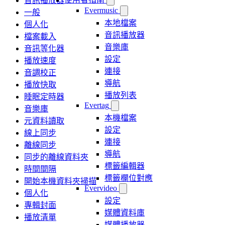
音訊播放器
Evermusic
一般
本地檔案
個人化
音訊播放器
檔案載入
音樂庫
音訊等化器
設定
播放速度
連接
音調校正
導航
播放快取
播放列表
睡眠定時器
Evertag
音樂庫
本機檔案
元資料讀取
設定
線上同步
連接
離線同步
導航
同步的離線資料夾
標籤編輯器
時間間隔
標籤欄位對應
開始本機資料夾掃描
Evervideo
個人化
設定
專輯封面
媒體資料庫
播放清單
媒體播放器