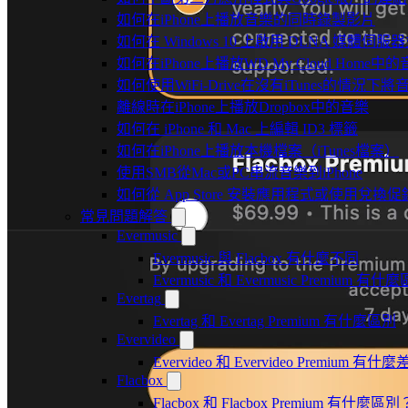
如何在iPhone上播放音樂的同時錄製影片
如何在 Windows 10 上啟用 DLNA 媒體伺服器
如何在iPhone上播放WD My Cloud Home中
如何使用WiFi-Drive在沒有iTunes的情況下
離線時在iPhone上播放Dropbox中的音樂
如何在 iPhone 和 Mac 上編輯 ID3 標籤
如何在iPhone上播放本機檔案（iTunes檔案）
使用SMB從Mac或PC串流音樂到iPhone
如何從 App Store 安裝應用程式或使用兌
常見問題解答
Evermusic
Evermusic 與 Flacbox 有什麼不同
Evermusic 和 Evermusic Premium 有什
Evertag
Evertag 和 Evertag Premium 有什麼區別
Evervideo
Evervideo 和 Evervideo Premium 有什
Flacbox
Flacbox 和 Flacbox Premium 有什麼區別