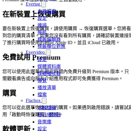
Evertag
本機檔案
在新裝置上恢復購買
設定
連接
要在新裝置上恢復購買，請使用購買 → 恢復購買選單。您將看
導航
到您的購買清單。如果您沒有看到所有購買，請確認裝置連接
標籤編輯器
了進行購買時使用的相同 Apple ID，並且 iCloud 已啟用。
標籤欄位對應
Evervideo
免費試用 Premium
設定
媒體資料庫
您可以使用此選單在限定時間內免費升級到 Premium 版本。只
媒體播放器
需觀看廣告或向朋友介紹應用程式即可免費獲得 Premium。
導覽
播放清單
購買
檔案
Flacbox
您可以從此選單恢復之前的購買。如果遇到啟用錯誤，請嘗試
本機檔案
用「啟動時恢復購買」選項。
音訊播放器
音樂庫
軟體更新
設定