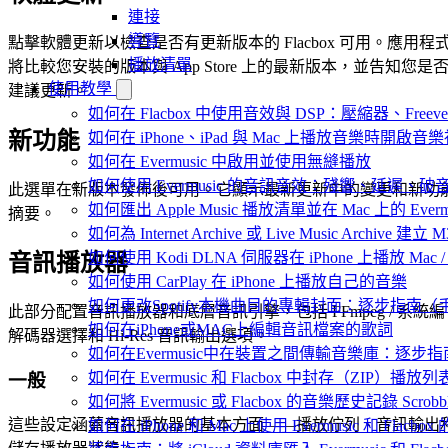
連接
導覽
點擊軟體更新以檢查是否有更新版本的 Flacbox 可用。應用程
播放清單
將比較您安裝的版本與 App Store 上的最新版本，並告知您是
使用教學
建議更新。
如何在 Flacbox 中使用音效與 DSP：壓縮器、Freev
新功能
如何在 iPhone、iPad 與 Mac 上播放音樂時開啟
如何在 Evermusic 中啟用並使用無縫播放
如何使用 Evermusic 的音訊音效：殘響、延遲
此選單在新版本發佈後可用。它顯示最新更新中的變更和新功
如何匯出 Apple Music 播放清單並在 Mac 上的 Ever
摘要。
如何為 Internet Archive 或 Live Music Archive 
如何使用 Kodi DLNA 伺服器在 iPhone 上播放 Mac / P
音訊播放器
如何使用 CarPlay 在 iPhone 上播放自己的音樂
如何更改Spotify本機曲目的專輯封面：逐步指南
此部分配置音訊播放器和底層音訊引擎，包括 FFmpeg / 系統編
如何在iPhone或MAC上編輯音訊檔案的歌詞
解碼器選擇和 Hi-Res 音訊輸出選項。
如何在Evermusic中在裝置之間傳輸音樂庫：逐步指
如何在 Evermusic 和 Flacbox 中封存（Z
一般
如何將 Evermusic 或 Flacbox 的音樂歷史記錄 Scrobble
這些設定涵蓋音訊播放器的基本方面——播放佇列、音訊輸出
如何在 iPhone 和 Mac 上使用 Evermusic 和 Fla