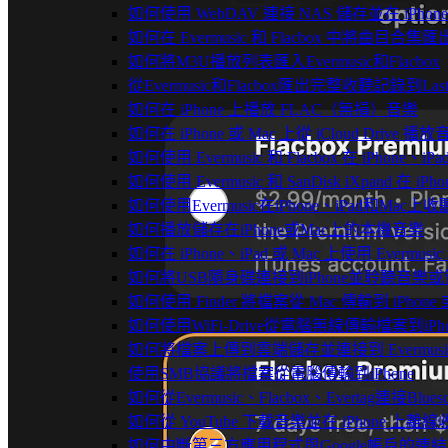
如何使用 WebDAV 連接 NAS 儲存並在 iPhon
如何在 Evermusic 和 Flacbox 中將曲目合集匯
如何將M3U播放列表匯入Evermusic和Flacbox
從Evermusic和Flacbox匯出完整收聽記錄到Last
如何在 iPhone 上播放 FLAC（無損）音樂
如何在 iPhone 或 Mac 上從 iCloud Drive 播
如何使用 Evermusic 和 Flacbox 在 iPho
如何使用 Evermusic 和 SanDisk iXpand 在
如何使用Evermusic在iPhone、iPad和Mac
如何播放儲存在iPhone或Mac上的本機音樂
如何在 iPhone、iPad 或 Mac 上使用 Evermus
如何將USB隨身碟連接到iPhone並聆聽音樂
如何使用 Finder 將檔案從 Mac 傳輸到 iPhone 或
如何使用WiFi-Drive從電腦無線傳輸檔案到iPho
如何將檔案上傳到雲端儲存並連接到 Evermusic、Fla
使用SMB協議將檔案從電腦傳輸到iPhone
如何從Evermusic、Flacbox、Evertag連接Blu
如何從 YouTube 下載音樂並在 iPhone 上離線
如何中斷第三方應用程式與Google帳戶的連結