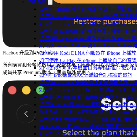
使用教學
如何在 Flacbox 中使用音效與 DSP：壓縮器、F
如何在 iPhone、iPad 與 Mac 上播放音樂
如何在 Evermusic 中啟用並使用無縫播放
如何使用 Evermusic 的音訊音效：殘響
如何匯出 Apple Music 播放清單並在 Mac 上的 
如何為 Internet Archive 或 Live Music Arch
Flacbox 升級到 Premium
如何使用 Kodi DLNA 伺服器在 iPhone 上播放 Mac
如何使用 CarPlay 在 iPhone 上播放自己的音樂
所有購買和套餐均啟用了
家庭共享
，因此您可以與最多五名家
如何更改Spotify本機曲目的專輯封面：逐
成員共享 Premium 版本，無需額外費用。
如何在iPhone或MAC上編輯音訊檔案的歌詞
如何在Evermusic中在裝置之間傳輸音樂庫：
如何在 Evermusic 和 Flacbox 中封
如何將 Evermusic 或 Flacbox 的音樂歷史記錄 Scro
如何在 iPhone 和 Mac 上使用 Evermusic 和
逐步指南：將 iCloud 資料庫匯入 Evermusic 和 F
如何連接 Synology NAS 並在 iPhone 或 Ma
在 Evermusic 和 Flacbox 中播放離線
如何在 iPhone 或 Mac 上檢視音樂的嵌入式