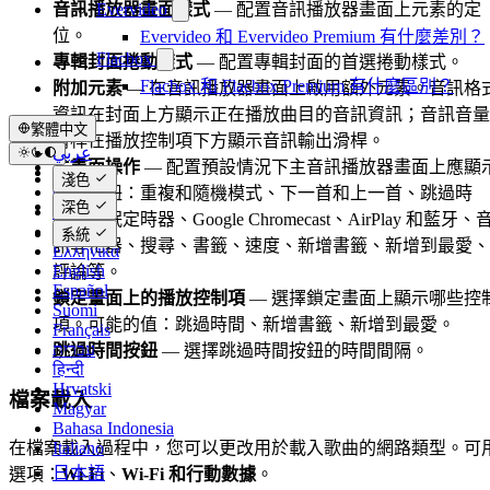
Evervideo
音訊播放器畫面樣式
— 配置音訊播放器畫面上元素的定
位。
Evervideo 和 Evervideo Premium 有什麼差別？
Flacbox
專輯封面捲動樣式
— 配置專輯封面的首選捲動樣式。
Flacbox 和 Flacbox Premium 有什麼區別？
附加元素
— 在音訊播放器畫面上啟用額外元素。音訊格
資訊在封面上方顯示正在播放曲目的音訊資訊；音訊音量
繁體中文
滑桿在播放控制項下方顯示音訊輸出滑桿。
عربي
主畫面操作
— 配置預設情況下主音訊播放器畫面上應顯
Català
淺色
Čeština
哪些按鈕：重複和隨機模式、下一首和上一首、跳過時
深色
Dansk
間、睡眠定時器、Google Chromecast、AirPlay 和藍牙、
Deutsch
系統
訊等化器、搜尋、書籤、速度、新增書籤、新增到最愛、
Ελληνικά
English
評論等。
Español
鎖定畫面上的播放控制項
— 選擇鎖定畫面上顯示哪些控
Suomi
項。可能的值：跳過時間、新增書籤、新增到最愛。
Français
עברית
跳過時間按鈕
— 選擇跳過時間按鈕的時間間隔。
हिन्दी
Hrvatski
檔案載入
Magyar
Bahasa Indonesia
在檔案載入過程中，您可以更改用於載入歌曲的網路類型。可
Italiano
日本語
選項：
Wi-Fi
、
Wi-Fi 和行動數據
。