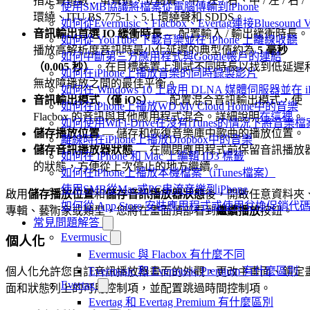
指定聲道數：單聲道、立體聲、中 / 左 / 右、中 / 左 / 右 /
使用SMB協議將檔案從電腦傳輸到iPhone
環繞、ITU BS.775-1、5.1 環繞聲和 SDDS。
如何從Evermusic、Flacbox、Evertag連接Bluesou
音訊輸出首選 IO 緩衝時長
— 配置輸入 / 輸出緩衝時長。
如何從 YouTube 下載音樂並在 iPhone 上離線收聽
播放高解析度音訊時最小化延遲的典型值約為
5 毫秒
如何中斷第三方應用程式與Google帳戶的連結
（0.005 秒）
。在目標裝置上測試不同時長以找到低延遲
如何在iPhone上播放音樂的同時錄製影片
無故障播放之間的最佳平衡。
如何在 Windows 10 上啟用 DLNA 媒體伺服器並在 
音訊輸出模式（僅 iOS）
— 配置混合音訊輸出模式，使
如何在iPhone上播放WD My Cloud Home中的音樂
Flacbox 的音訊與其他應用程式混合。詳細說明
在這裡
。
如何使用WiFi-Drive在沒有iTunes的情況下將音樂檔
儲存播放位置
— 儲存和恢復音樂庫中歌曲的播放位置。
離線時在iPhone上播放Dropbox中的音樂
儲存音訊播放器狀態
— 在關閉應用程式前保留音訊播放
如何在 iPhone 和 Mac 上編輯 ID3 標籤
的狀態，方便從上次停止的地方繼續。
如何在iPhone上播放本機檔案（iTunes檔案）
使用SMB從Mac或PC串流音樂到iPhone
啟用
儲存播放位置
和
儲存音訊播放器狀態
後，開啟任意資料夾
如何從 App Store 安裝應用程式或使用兌換促銷
專輯、藝術家或類型，您將在畫面頂部看到
繼續播放
按鈕。
常見問題解答
Evermusic
個人化
Evermusic 與 Flacbox 有什麼不同
Evermusic 和 Evermusic Premium 有什麼區別
個人化允許您自訂音訊播放器畫面的外觀，更改主畫面、鎖定
Evertag
面和狀態列上的可用控制項，並配置跳過時間控制項。
Evertag 和 Evertag Premium 有什麼區別