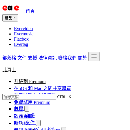
首頁
產品
Evervideo
Evermusic
Flacbox
Evertag
部落格
文件
支援
法律資訊
聯絡我們
關於
此頁上
升級到 Premium
在 iOS 和 Mac 之間共享購買
在新裝置上恢復購買
CTRL K
免費試用 Premium
首頁
購買
支援
軟體更新
文件
新功能
使用者指南