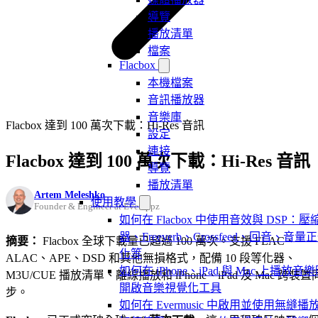
導覽
播放清單
檔案
Flacbox
本機檔案
音訊播放器
音樂庫
Flacbox 達到 100 萬次下載：Hi-Res 音訊
設定
連接
Flacbox 達到 100 萬次下載：Hi-Res 音訊
導覽
播放清單
Artem Meleshko
使用教學
Founder & Engineer at Everappz
如何在 Flacbox 中使用音效與 DSP：壓
器、Freeverb、Crossfeed、回音、音量
摘要：
Flacbox 全球下載量已超過 100 萬次。支援 FLAC、
化等
ALAC、APE、DSD 和其他無損格式，配備 10 段等化器、
如何在 iPhone、iPad 與 Mac 上播放音
M3U/CUE 播放清單、離線播放和 iPhone、iPad 及 Mac 跨裝置
開啟音樂視覺化工具
步。
如何在 Evermusic 中啟用並使用無縫播