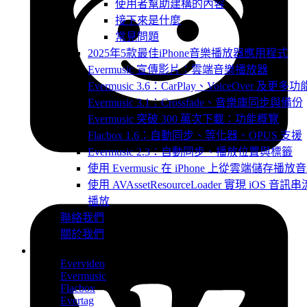
使用者幫助建構的內容
接下來是什麼
常見問題
2025年5款最佳iPhone音樂播放器應用程式
Evermusic 宣傳影片：雲端音樂播放器
Evermusic 3.6：CarPlay、VoiceOver 及更多功
Evermusic 3.1：Crossfade、音樂庫同步與備份
Evermusic 突破 300 萬次下載：功能概覽
Flacbox 1.6：自動同步、等化器、OPUS 支援
Evermusic 2.3：自動同步、播放位置與標籤
使用 Evermusic 在 iPhone 上從雲端儲存播放
使用 AVAssetResourceLoader 實現 iOS 音訊串
播放
聯絡我們
關於我們
產品
Evervideo
Evermusic
Flacbox
Evertag