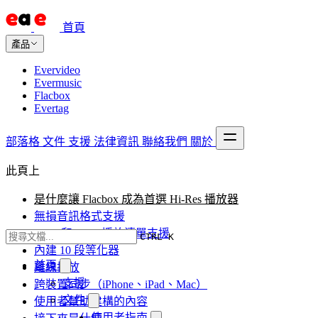
首頁
產品
Evervideo
Evermusic
Flacbox
Evertag
部落格
文件
支援
法律資訊
聯絡我們
關於
此頁上
是什麼讓 Flacbox 成為首選 Hi-Res 播放器
無損音訊格式支援
M3U 和 CUE 播放清單支援
CTRL K
內建 10 段等化器
首頁
離線播放
支援
跨裝置同步（iPhone、iPad、Mac）
文件
使用者幫助建構的內容
使用者指南