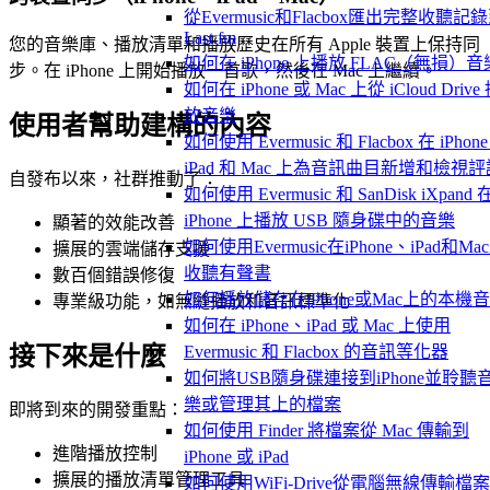
從Evermusic和Flacbox匯出完整收聽記
Last.fm
您的音樂庫、播放清單和播放歷史在所有 Apple 裝置上保持同
如何在 iPhone 上播放 FLAC（無損）音
步。在 iPhone 上開始播放一首歌，然後在 Mac 上繼續。
如何在 iPhone 或 Mac 上從 iCloud Drive
放音樂
使用者幫助建構的內容
如何使用 Evermusic 和 Flacbox 在 iPhon
iPad 和 Mac 上為音訊曲目新增和檢視評
自發布以來，社群推動了：
如何使用 Evermusic 和 SanDisk iXpand 
iPhone 上播放 USB 隨身碟中的音樂
顯著的效能改善
如何使用Evermusic在iPhone、iPad和Ma
擴展的雲端儲存支援
收聽有聲書
數百個錯誤修復
如何播放儲存在iPhone或Mac上的本機
專業級功能，如無縫播放和音訊標準化
如何在 iPhone、iPad 或 Mac 上使用
接下來是什麼
Evermusic 和 Flacbox 的音訊等化器
如何將USB隨身碟連接到iPhone並聆聽
樂或管理其上的檔案
即將到來的開發重點：
如何使用 Finder 將檔案從 Mac 傳輸到
進階播放控制
iPhone 或 iPad
擴展的播放清單管理工具
如何使用WiFi-Drive從電腦無線傳輸檔