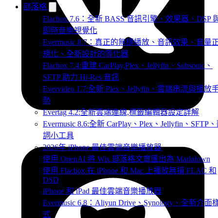
部落格
Flacbox 7.6：全新 BASS 音訊引擎、效果器、DSP 
即時音樂視覺化
Evermusic 8.7：真正的無縫播放、音訊效果、音量
規化、全新設計的等化器
Flacbox 7.4:重建 CarPlay,Plex、Jellyfin、Subsonic、
SFTP 助力 Hi-Res 音訊
Evervideo 1.7:全新 Plex、Jellyfin、雲端串流與播放
勢
Evertag 4.2:全新雲端連線,標籤編輯器設定詳解
Evermusic 8.6:全新 CarPlay、Plex、Jellyfin、SFTP
詞小工具
2026年 iPhone 最佳雲端音樂播放器
使用 OpenAI 將 Wix 部落格文章匯出為 Markdown
使用 Flacbox 在 iPhone 和 Mac 上播放無損 FLAC 和
DSD
iPhone 和 iPad 最佳雲端音樂播放器
Evermusic 6.8：Aliyun Drive、Synology、全新介面
式