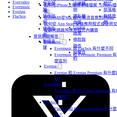
Evervideo
常見問
法律聲
關於
如何在iPhone上播放本機檔案（iTunes檔
Evermusic
題
明
部落格
案）
Evertag
操作說
隱私權
聯絡我
Flacbox
使用SMB從Mac或PC串流音樂到iPhone
明
政策
們
如何從 App Store 安裝應用程式或使用
Cookie
使用指
促銷代碼啟用應用程式內購買
政策
南
常見問題解答
條款與
聯絡支
Evermusic
條件
援
Evermusic 與 Flacbox 有什麼不同
授權合
Evermusic 和 Evermusic Premium 
約
麼區別
Evertag
Evertag 和 Evertag Premium 有什
別
Evervideo
Evervideo 和 Evervideo Premium 
麼差別？
Flacbox
Flacbox 和 Flacbox Premium 有什
別？