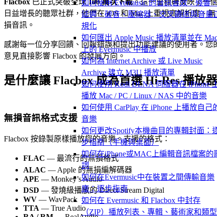
Flacbox
已正式突破全球
100 萬次下載
。這一里程碑反映了一
如何使用 Evermusic 的音訊音效：殘響
日益增長的聽眾社群，他們在 iOS 和 Mac 上重視高解析度、無
延遲、破音、壓縮器、交叉饋送與音量
損音訊。
規化
如何匯出 Apple Music 播放清單並在 Ma
感謝每一位分享回饋、回報錯誤和提出功能建議的使用者。您
上的 Evermusic 中播放
意見直接影響 Flacbox 的發展方向。
如何為 Internet Archive 或 Live Music
Archive 建立 M3U 播放清單
是什麼讓 Flacbox 成為首選 Hi-Res 播放
如何使用 Kodi DLNA 伺服器在 iPhone 
播放 Mac / PC / Linux / NAS 中的音樂
如何使用 CarPlay 在 iPhone 上播放自己
無損音訊格式支援
音樂
如何更改Spotify本機曲目的專輯封面：
Flacbox 按錄製原樣播放您的音樂。支援的格式：
步指南（手機與桌面）
如何在iPhone或MAC上編輯音訊檔案的
FLAC
— 最流行的無損格式
詞
ALAC
— Apple 的無損編解碼器
如何在Evermusic中在裝置之間傳輸音樂
APE
— Monkey’s Audio
庫：逐步指南
DSD
— 發燒級播放的 Direct Stream Digital
WV
— WavPack
如何在 Evermusic 和 Flacbox 中封存
TTA
— True Audio
（ZIP）播放列表、專輯、藝術家和類
RA / RM
— RealAudio