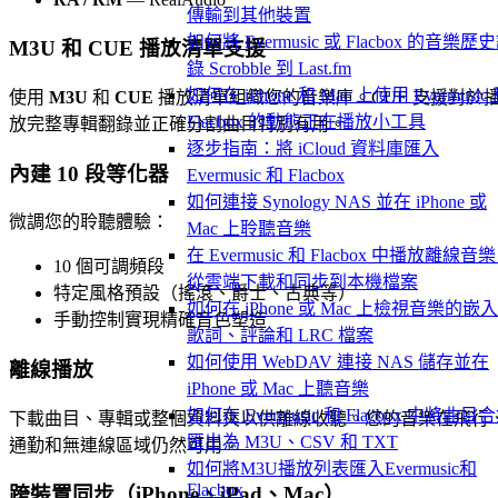
傳輸到其他裝置
如何將 Evermusic 或 Flacbox 的音樂歷
M3U 和 CUE 播放清單支援
錄 Scrobble 到 Last.fm
如何在 iPhone 和 Mac 上使用 Evermusic
使用
M3U
和
CUE
播放清單組織您的音樂庫。CUE 支援對於
Flacbox 的動態正在播放小工具
放完整專輯翻錄並正確分割曲目特別有用。
逐步指南：將 iCloud 資料庫匯入
內建 10 段等化器
Evermusic 和 Flacbox
如何連接 Synology NAS 並在 iPhone 或
微調您的聆聽體驗：
Mac 上聆聽音樂
在 Evermusic 和 Flacbox 中播放離線音
10 個可調頻段
從雲端下載和同步到本機檔案
特定風格預設（搖滾、爵士、古典等）
如何在 iPhone 或 Mac 上檢視音樂的嵌
手動控制實現精確音色塑造
歌詞、評論和 LRC 檔案
如何使用 WebDAV 連接 NAS 儲存並在
離線播放
iPhone 或 Mac 上聽音樂
如何在 Evermusic 和 Flacbox 中將曲目
下載曲目、專輯或整個資料夾以供離線收聽。您的音樂在飛行
匯出為 M3U、CSV 和 TXT
通勤和無連線區域仍然可用。
如何將M3U播放列表匯入Evermusic和
Flacbox
跨裝置同步（iPhone、iPad、Mac）