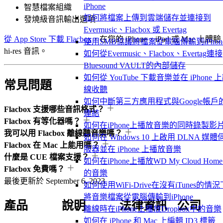
iPhone
智慧檔案組織
如何將檔案上傳到雲端儲存並連接到
發燒級音訊輸出選項
Evermusic、Flacbox 或 Evertag
從 App Store 下載 Flacbox
，在您的 iPhone、iPad 或 Mac 上體驗
使用SMB協議將檔案從電腦傳輸到iPhon
hi-res 音訊。
如何從Evermusic、Flacbox、Evertag連接
Bluesound VAULT的內部儲存
如何從 YouTube 下載音樂並在 iPhone 
常見問題
線收聽
如何中斷第三方應用程式與Google帳戶
Flacbox 支援哪些音訊格式？
連結
Flacbox 有等化器嗎？
如何在iPhone上播放音樂的同時錄製影
我可以用 Flacbox 離線聽音樂嗎？
如何在 Windows 10 上啟用 DLNA 媒體
Flacbox 在 Mac 上能用嗎？
服器並在 iPhone 上播放音樂
什麼是 CUE 檔案支援？
如何在iPhone上播放WD My Cloud Hom
Flacbox 免費嗎？
的音樂
最後更新於
September 6, 2023
如何使用WiFi-Drive在沒有iTunes的情況
將音樂檔案從電腦傳輸到iPhone
產品
說明
法律資訊
公司
離線時在iPhone上播放Dropbox中的音樂
如何在 iPhone 和 Mac 上編輯 ID3 標籤