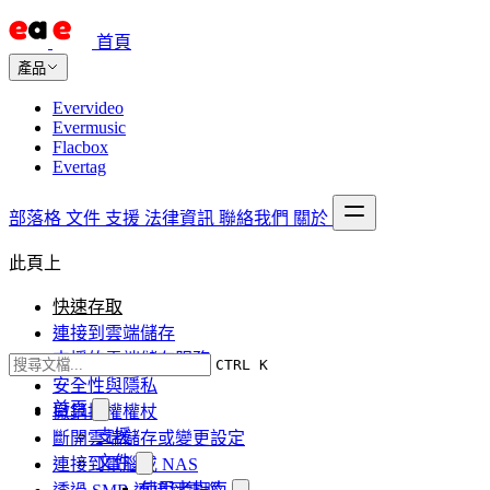
首頁
產品
Evervideo
Evermusic
Flacbox
Evertag
部落格
文件
支援
法律資訊
聯絡我們
關於
此頁上
快速存取
連接到雲端儲存
支援的雲端儲存服務
CTRL K
安全性與隱私
首頁
撤銷授權權杖
支援
斷開雲端儲存或變更設定
文件
連接到電腦或 NAS
使用者指南