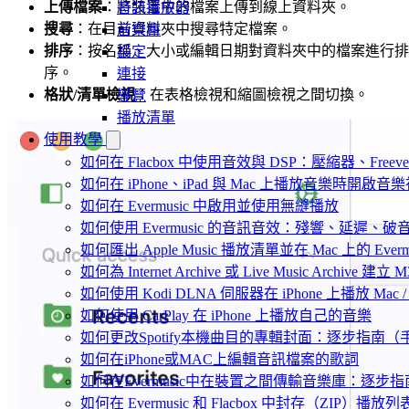
上傳檔案
：將裝置中的檔案上傳到線上資料夾。
音訊播放器
搜尋
：在目前資料夾中搜尋特定檔案。
音樂庫
排序
：按名稱、大小或編輯日期對資料夾中的檔案進行排
設定
序。
連接
格狀/清單檢視
：在表格檢視和縮圖檢視之間切換。
導覽
播放清單
使用教學
如何在 Flacbox 中使用音效與 DSP：壓縮器、Freev
如何在 iPhone、iPad 與 Mac 上播放音樂時開啟
如何在 Evermusic 中啟用並使用無縫播放
如何使用 Evermusic 的音訊音效：殘響、延遲
如何匯出 Apple Music 播放清單並在 Mac 上的 Ever
如何為 Internet Archive 或 Live Music Archive 
如何使用 Kodi DLNA 伺服器在 iPhone 上播放 Mac / P
如何使用 CarPlay 在 iPhone 上播放自己的音樂
如何更改Spotify本機曲目的專輯封面：逐步指南
如何在iPhone或MAC上編輯音訊檔案的歌詞
如何在Evermusic中在裝置之間傳輸音樂庫：逐步指
如何在 Evermusic 和 Flacbox 中封存（Z