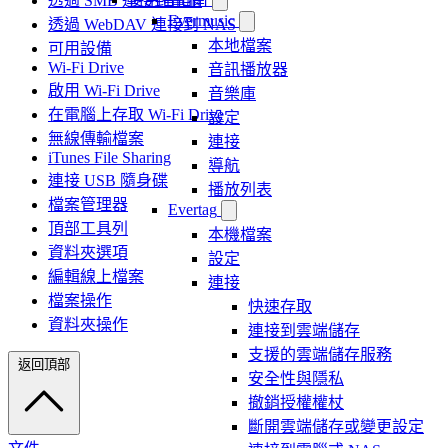
透過 SMB 連接到電腦
Evermusic
透過 WebDAV 連接到 NAS
本地檔案
可用設備
Wi-Fi Drive
音訊播放器
啟用 Wi-Fi Drive
音樂庫
在電腦上存取 Wi-Fi Drive
設定
無線傳輸檔案
連接
iTunes File Sharing
導航
連接 USB 隨身碟
播放列表
檔案管理器
Evertag
頂部工具列
本機檔案
資料夾選項
設定
編輯線上檔案
連接
檔案操作
快速存取
資料夾操作
連接到雲端儲存
支援的雲端儲存服務
返回頂部
安全性與隱私
撤銷授權權杖
斷開雲端儲存或變更設定