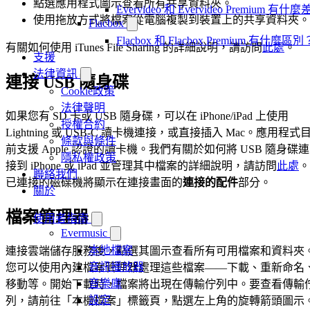
點選應用程式圖示查看所有共享資料夾。
Evervideo 和 Evervideo Premium 有什
使用拖放方式將檔案從電腦複製到裝置上的共享資料夾。
Flacbox
Flacbox 和 Flacbox Premium 有什麼區別
有關如何使用 iTunes File Sharing 的詳細說明，請訪問
此處
。
支援
法律資訊
連接 USB 隨身碟
Cookie政策
法律聲明
如果您有 SD 卡或 USB 隨身碟，可以在 iPhone/iPad 上使用
授權合約
Lightning 或 USB-C 讀卡機連接，或直接插入 Mac。應用程式
條款與條件
前支援 Apple 認證的讀卡機。我們有關於如何將 USB 隨身碟連
隱私權政策
接到 iPhone 或 iPad 並管理其中檔案的詳細說明，請訪問
此處
。
聯絡我們
已連接的磁碟機將顯示在連接畫面的
連接的配件
部分。
關於
檔案管理器
使用者指南
Evermusic
本地檔案
連接雲端儲存服務後，點選其圖示查看所有可用檔案和資料夾
音訊播放器
您可以使用內建檔案管理器處理這些檔案——下載、重新命名
音樂庫
移動等。開始下載時，檔案將出現在傳輸佇列中。要查看傳輸
設定
列，請前往「本機檔案」標籤頁，點選左上角的旋轉箭頭圖示