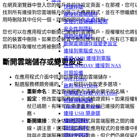
在網頁瀏覽器中登入您的帳戶並前往設定頁面。在那裡，您可
快速存取
找到所有連接到您雲端帳戶的第三方應用程式，並在不想繼續
連接到雲端儲存
用時刪除其中任何一個。詳細說明可在
此處
找到。
支援的雲端儲存服務
安全性與隱私
您也可以在應用程式中斷開已連接的雲端帳戶，授權權杖也將
撤銷授權權杖
您的裝置中刪除。如果您從裝置中刪除應用程式，所有已下載
斷開雲端儲存或變更設定
資料和存取權杖也將被刪除。
連接到電腦或 NAS
透過 SMB 連接到電腦
斷開雲端儲存或變更設定
透過 WebDAV 連接到 NAS
可用設備
在應用程式介面中找到您要管理的雲端儲存。
Wi-Fi Drive
點選服務標題旁邊的「…」按鈕以存取更多選項。
啟用 Wi-Fi Drive
重新命名
：更改雲端服務在清單中顯示的名稱。
在電腦上存取 Wi-Fi Drive
設定
：修改雲端服務的設定或驗證資料。如果授權
無線傳輸檔案
杖已過期，有時可能需要重新授權已連接的雲端服
iTunes File Sharing
連接 USB 隨身碟
務。
檔案管理器
斷開連接
：完全切斷應用程式與雲端服務之間的連
頂部工具列
線。請注意，選擇此選項將從應用程式的音樂庫中
資料夾選項
除與此雲端服務關聯的所有歌曲，但它們仍將保留