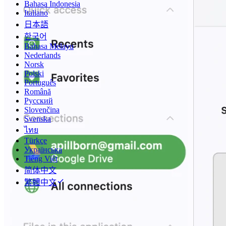
Bahasa Indonesia
Italiano
日本語
한국어
Bahasa Melayu
Nederlands
Norsk
Polski
Português
Română
Русский
Slovenčina
Svenska
ไทย
Türkçe
Українська
Tiếng Việt
简体中文
繁體中文