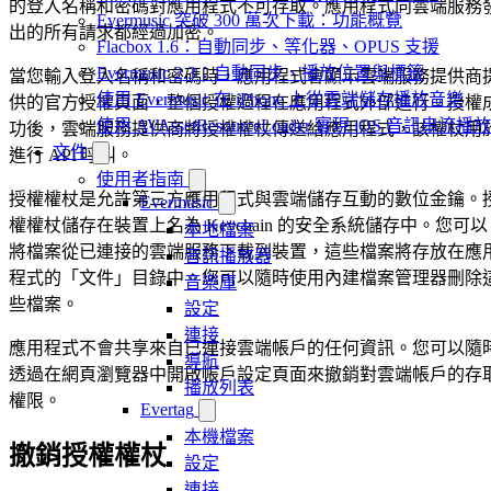
的登入名稱和密碼對應用程式不可存取。應用程式向雲端服務
Evermusic 突破 300 萬次下載：功能概覽
出的所有請求都經過加密。
Flacbox 1.6：自動同步、等化器、OPUS 支援
Evermusic 2.3：自動同步、播放位置與標籤
當您輸入登入名稱和密碼時，應用程式會顯示雲端服務提供商
使用 Evermusic 在 iPhone 上從雲端儲存播放音樂
供的官方授權頁面，整個授權過程在應用程式外部進行。授權
使用 AVAssetResourceLoader 實現 iOS 音訊串流播放
功後，雲端服務提供商將授權權杖傳送給應用程式，該權杖用
文件
進行 API 呼叫。
使用者指南
授權權杖是允許第三方應用程式與雲端儲存互動的數位金鑰。
Evermusic
權權杖儲存在裝置上名為 Keychain 的安全系統儲存中。您可以
本地檔案
將檔案從已連接的雲端服務下載到裝置，這些檔案將存放在應
音訊播放器
程式的「文件」目錄中。您可以隨時使用內建檔案管理器刪除
音樂庫
些檔案。
設定
連接
應用程式不會共享來自已連接雲端帳戶的任何資訊。您可以隨
導航
透過在網頁瀏覽器中開啟帳戶設定頁面來撤銷對雲端帳戶的存
播放列表
權限。
Evertag
本機檔案
撤銷授權權杖
設定
連接