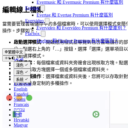
Evermusic 和 Evermusic Premium 有什麼區別
Evertag
編輯線上檔案
Evertag 和 Evertag Premium 有什麼區別
Evervideo
當需要管理雲端儲存中的多個檔案時，可以使用選擇模式來簡
Evervideo 和 Evervideo Premium 有什麼差別？
操作。步驟如下：
Flacbox
Flacbox 和 Flacbox Premium 有什麼區別？
啟動選擇模式
：開啟應用程式並導覽到包含雲端儲存的部
分。點選右上角的「…」按鈕，選擇「選擇」選單項目以
繁體中文
啟動選擇模式。
عربي
選擇檔案
：每個檔案或資料夾旁邊會出現核取方塊。點選
Català
淺色
Čeština
旁邊的核取方塊選擇一個或多個檔案或資料夾。
深色
Dansk
執行各種操作
：選擇檔案或資料夾後，您將可以存取針對
Deutsch
系統
您需求量身定制的多種操作。
Ελληνικά
English
Español
Suomi
Français
עברית
हिन्दी
Hrvatski
Magyar