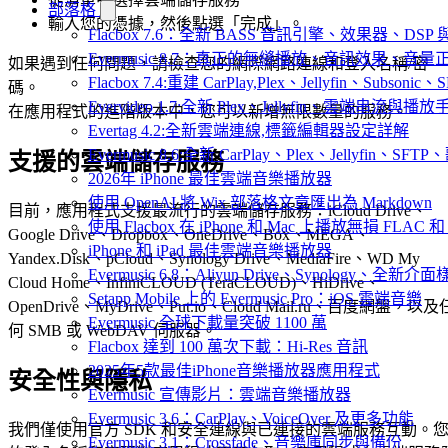
部落格
輸入您的憑據，然後點選「完成」。
Flacbox 7.6：全新 BASS 音訊引擎、效果器、D
Evermusic 8.7：真正的無縫播放、音訊效果、
如果遇到任何問題，請檢查您的網際網路連線和登入名稱/密
Flacbox 7.4:重建 CarPlay,Plex、Jellyfin、Subsoni
碼。
Evervideo 1.7:全新 Plex、Jellyfin、雲端串流與播
在應用程式的進階版本中，您可以新增無限數量的服務。
Evertag 4.2:全新雲端連線,標籤編輯器設定詳解
Evermusic 8.6:全新 CarPlay、Plex、Jellyfin、S
支援的雲端儲存服務
2026年 iPhone 最佳雲端音樂播放器
使用 OpenAI 將 Wix 部落格文章匯出為 Markdown
目前，應用程式支援最流行的雲端儲存服務：iCloud Drive、
使用 Flacbox 在 iPhone 和 Mac 上播放無損 FLAC 和
Google Drive、Dropbox、OneDrive、Box、MEGA、
iPhone 和 iPad 最佳雲端音樂播放器
Yandex.Disk、pCloud、Synology Drive、MediaFire、WD My
Evermusic 6.8：Aliyun Drive、Synology、全新介
Cloud Home、InfiniCLOUD (TeraCLOUD)、HiDrive、
Setapp Mobile 上的 Evermusic Pro：iOS 雲端音樂
OpenDrive、MyDrive、Put.io、Cloud Mail.ru、百度網盤，以及
Evermusic 全球下載量突破 1100 萬
何 SMB 或 WebDAV 伺服器。
Flacbox 達到 100 萬次下載：Hi-Res 音訊
2025年5款最佳iPhone音樂播放器應用程式
安全性與隱私
Evermusic 宣傳影片：雲端音樂播放器
Evermusic 3.6：CarPlay、VoiceOver 及更多功能
我們僅使用官方 SDK 和安全連線與已連接的雲端服務互動。
Evermusic 3.1：Crossfade、音樂庫同步與備份