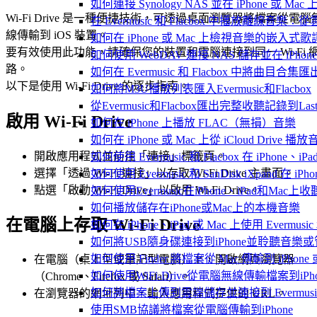
如何連接 Synology NAS 並在 iPhone 或 Ma
Wi-Fi Drive 是一種便捷技術，可透過桌面瀏覽器將檔案從電腦
在 Evermusic 和 Flacbox 中播放離線
線傳輸到 iOS 裝置。
如何在 iPhone 或 Mac 上檢視音樂的嵌入式
要有效使用此功能，請確保您的裝置和電腦連接到同一 Wi-Fi 
如何使用 WebDAV 連接 NAS 儲存並在 iPhon
路。
如何在 Evermusic 和 Flacbox 中將曲目合集匯
以下是使用 Wi-Fi Drive 的逐步指南。
如何將M3U播放列表匯入Evermusic和Flacbox
從Evermusic和Flacbox匯出完整收聽記錄到Last
啟用 Wi-Fi Drive
如何在 iPhone 上播放 FLAC（無損）音樂
如何在 iPhone 或 Mac 上從 iCloud Drive 播
開啟應用程式並前往「連接」標籤頁。
如何使用 Evermusic 和 Flacbox 在 iPho
選擇「透過 Wi-Fi 連接」以存取 Wi-Fi Drive 主畫面。
如何使用 Evermusic 和 SanDisk iXpand 在
點選「啟動 Wi-Fi Drive」以啟用 Wi-Fi Drive。
如何使用Evermusic在iPhone、iPad和Mac
如何播放儲存在iPhone或Mac上的本機音樂
在電腦上存取 Wi-Fi Drive
如何在 iPhone、iPad 或 Mac 上使用 Evermus
如何將USB隨身碟連接到iPhone並聆聽音樂
如何使用 Finder 將檔案從 Mac 傳輸到 iPhone 或
在電腦（桌上型或筆記型電腦）上，開啟網頁瀏覽器
如何使用WiFi-Drive從電腦無線傳輸檔案到iPho
（Chrome、Firefox 或 Safari）。
如何將檔案上傳到雲端儲存並連接到 Evermusic、Fla
在瀏覽器的網址列中，輸入應用程式提供的 URL。
使用SMB協議將檔案從電腦傳輸到iPhone