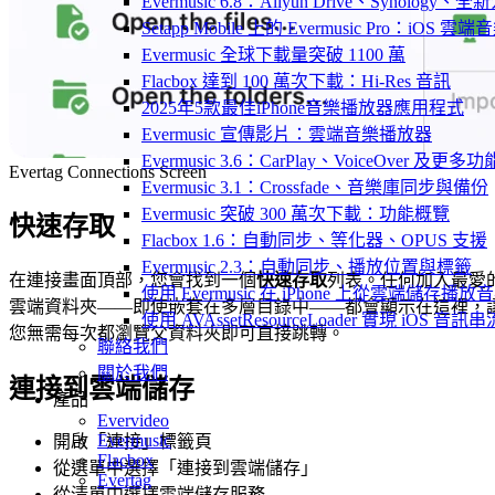
Evermusic 6.8：Aliyun Drive、Synology
Setapp Mobile 上的 Evermusic Pro：iOS 雲端
Evermusic 全球下載量突破 1100 萬
Flacbox 達到 100 萬次下載：Hi-Res 音訊
2025年5款最佳iPhone音樂播放器應用程式
Evermusic 宣傳影片：雲端音樂播放器
Evermusic 3.6：CarPlay、VoiceOver 及更多功
Evertag Connections Screen
Evermusic 3.1：Crossfade、音樂庫同步與備份
Evermusic 突破 300 萬次下載：功能概覽
快速存取
Flacbox 1.6：自動同步、等化器、OPUS 支援
Evermusic 2.3：自動同步、播放位置與標籤
在連接畫面頂部，您會找到一個
快速存取
列表。任何加入最愛
使用 Evermusic 在 iPhone 上從雲端儲存播放
雲端資料夾——即使嵌套在多層目錄中——都會顯示在這裡，
使用 AVAssetResourceLoader 實現 iOS 音
您無需每次都瀏覽父資料夾即可直接跳轉。
聯絡我們
關於我們
連接到雲端儲存
產品
Evervideo
Evermusic
開啟「連接」標籤頁
Flacbox
從選單中選擇「連接到雲端儲存」
Evertag
從清單中選擇雲端儲存服務