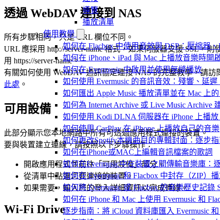
導覽
透過 WebDAV 連接到 NAS
播放清單
使用教學
所有步驟相同，只是 URL 欄位不同。
如何在 Flacbox 中使用音效與 DSP：壓縮器、F
URL 應採用 http://server-name 格式，如果伺服器支援 SSL，則
如何在 iPhone、iPad 與 Mac 上播放音樂
用 https://server-name。
如何在 Evermusic 中啟用並使用無縫播放
有關如何使用 WebDAV 通訊協定連接 NAS 的完整教學，請訪
如何使用 Evermusic 的音訊音效：殘響
此處
。
如何匯出 Apple Music 播放清單並在 Mac 上的 
如何為 Internet Archive 或 Live Music Arch
可用設備
如何使用 Kodi DLNA 伺服器在 iPhone 上播放 Mac
如何使用 CarPlay 在 iPhone 上播放自己的音樂
此部分顯示您本地網路中所有可透過應用程式連接的裝置。
如何更改Spotify本機曲目的專輯封面：逐
要與裝置建立連線，請按照以下步驟操作：
如何在iPhone或MAC上編輯音訊檔案的歌詞
如何在Evermusic中在裝置之間傳輸音樂庫：
開啟應用程式並前往「可用設備」部分。
如何在 Evermusic 和 Flacbox 中封
從清單中點選您要連接的裝置。
如何將 Evermusic 或 Flacbox 的音樂歷史記錄 Scro
如果需要，輸入您的登入詳細資訊以完成連線。
如何在 iPhone 和 Mac 上使用 Evermusic 和
Wi-Fi Drive
逐步指南：將 iCloud 資料庫匯入 Evermusic 和 F