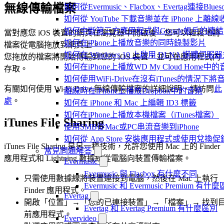
無線傳輸檔案
如何從Evermusic、Flacbox、Evertag連接Blu
如何從 YouTube 下載音樂並在 iPhone 上離線
如何中斷第三方應用程式與Google帳戶的連結
當對應您 iOS 裝置的網頁在瀏覽器中開啟後，您可以輕鬆地將
如何在iPhone上播放音樂的同時錄製影片
檔案從電腦拖放到網頁上。
如何在 Windows 10 上啟用 DLNA 媒體伺服器
您拖放的檔案將開始傳輸到您的 iOS 裝置，並可在應用程式內
如何在iPhone上播放WD My Cloud Home中
存取。
如何使用WiFi-Drive在沒有iTunes的情況下
有關如何使用 Wi-Fi Drive 無線傳輸檔案的詳細說明，請訪問
此
離線時在iPhone上播放Dropbox中的音樂
處
。
如何在 iPhone 和 Mac 上編輯 ID3 標籤
如何在iPhone上播放本機檔案（iTunes檔案）
iTunes File Sharing
使用SMB從Mac或PC串流音樂到iPhone
如何從 App Store 安裝應用程式或使用兌
iTunes File Sharing 是另一種技術，允許您使用 Mac 上的 Finder
常見問題解答
應用程式和 Lightning 數據線從電腦向裝置傳輸檔案。
Evermusic
Evermusic 與 Flacbox 有什麼不同
只需使用數據線將裝置連接到電腦，然後在 Mac 上執行
Evermusic 和 Evermusic Premium 有什
Finder 應用程式。
Evertag
開啟「位置」→「您的已連接裝置」→「檔案」→ 找到
Evertag 和 Evertag Premium 有什麼區別
前應用程式。
Evervideo