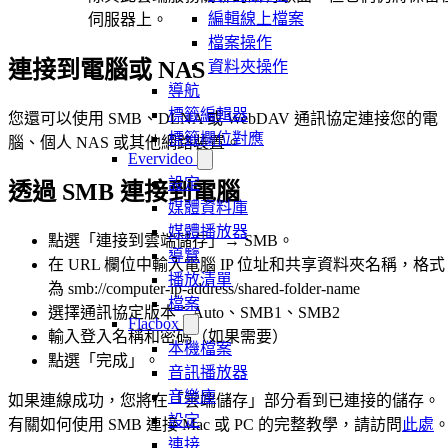
編輯線上檔案
伺服器上。
檔案操作
連接到電腦或 NAS
資料夾操作
導航
標籤編輯器
您還可以使用 SMB、DLNA 或 WebDAV 通訊協定連接您的電
標籤欄位對應
腦、個人 NAS 或其他網路裝置。
Evervideo
設定
透過 SMB 連接到電腦
媒體資料庫
媒體播放器
點選「連接到雲端儲存」→ SMB。
導覽
在 URL 欄位中輸入電腦 IP 位址和共享資料夾名稱，格式
播放清單
為 smb://computer-ip-address/shared-folder-name
檔案
選擇通訊協定版本：Auto、SMB1、SMB2
Flacbox
輸入登入名稱和密碼（如果需要）
本機檔案
點選「完成」。
音訊播放器
音樂庫
如果連線成功，您將在「雲端儲存」部分看到已連接的儲存。
設定
有關如何使用 SMB 連接 Mac 或 PC 的完整教學，請訪問
此處
連接