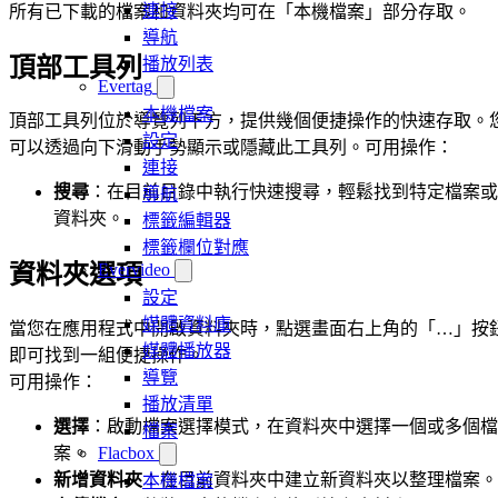
連接
所有已下載的檔案和資料夾均可在「本機檔案」部分存取。
導航
頂部工具列
播放列表
Evertag
本機檔案
頂部工具列位於導覽列下方，提供幾個便捷操作的快速存取。
設定
可以透過向下滑動手勢顯示或隱藏此工具列。可用操作：
連接
搜尋
：在目前目錄中執行快速搜尋，輕鬆找到特定檔案或
導航
資料夾。
標籤編輯器
標籤欄位對應
Evervideo
資料夾選項
設定
媒體資料庫
當您在應用程式中開啟資料夾時，點選畫面右上角的「…」按
媒體播放器
即可找到一組便捷操作。
導覽
可用操作：
播放清單
選擇
：啟動檔案選擇模式，在資料夾中選擇一個或多個檔
檔案
Flacbox
案。
新增資料夾
：在目前資料夾中建立新資料夾以整理檔案。
本機檔案