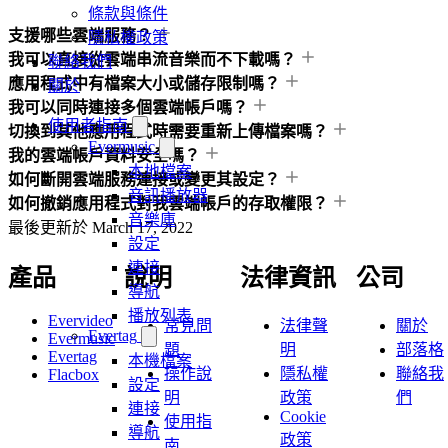
條款與條件
支援哪些雲端服務？
隱私權政策
我可以直接從雲端串流音樂而不下載嗎？
聯絡我們
應用程式中有檔案大小或儲存限制嗎？
關於
我可以同時連接多個雲端帳戶嗎？
使用者指南
切換到其他應用程式時需要重新上傳檔案嗎？
Evermusic
我的雲端帳戶資料安全嗎？
本地檔案
如何斷開雲端服務連接或變更其設定？
音訊播放器
如何撤銷應用程式對我雲端帳戶的存取權限？
音樂庫
最後更新於
March 17, 2022
設定
連接
產品
說明
法律資訊
公司
導航
播放列表
Evervideo
常見問
法律聲
關於
Evertag
Evermusic
題
明
部落格
Evertag
本機檔案
操作說
隱私權
聯絡我
Flacbox
設定
明
政策
們
連接
Cookie
使用指
導航
政策
南