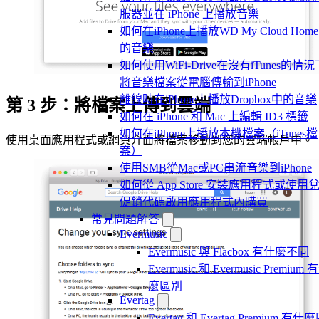
服器並在 iPhone 上播放音樂
如何在iPhone上播放WD My Cloud Hom
的音樂
如何使用WiFi-Drive在沒有iTunes的情況
將音樂檔案從電腦傳輸到iPhone
離線時在iPhone上播放Dropbox中的音樂
第 3 步：將檔案上傳到雲端
如何在 iPhone 和 Mac 上編輯 ID3 標籤
如何在iPhone上播放本機檔案（iTunes檔
使用桌面應用程式或網頁介面將檔案移動到您的雲端帳戶中。
案）
使用SMB從Mac或PC串流音樂到iPhone
如何從 App Store 安裝應用程式或使用
促銷代碼啟用應用程式內購買
常見問題解答
Evermusic
Evermusic 與 Flacbox 有什麼不同
Evermusic 和 Evermusic Premium 
麼區別
Evertag
Evertag 和 Evertag Premium 有什