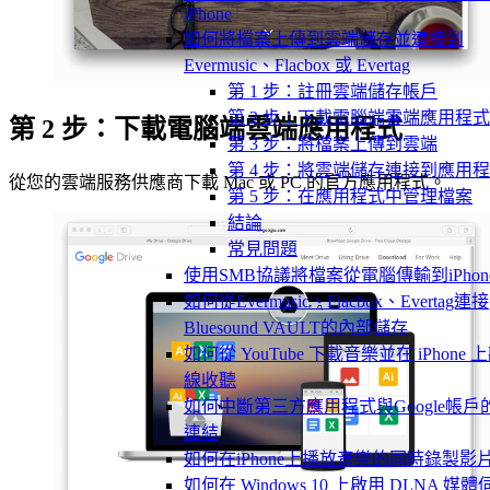
iPhone
如何將檔案上傳到雲端儲存並連接到
Evermusic、Flacbox 或 Evertag
第 1 步：註冊雲端儲存帳戶
第 2 步：下載電腦端雲端應用程式
第 2 步：下載電腦端雲端應用程式
第 3 步：將檔案上傳到雲端
第 4 步：將雲端儲存連接到應用
從您的雲端服務供應商下載 Mac 或 PC 的官方應用程式。
第 5 步：在應用程式中管理檔案
結論
常見問題
使用SMB協議將檔案從電腦傳輸到iPhon
如何從Evermusic、Flacbox、Evertag連接
Bluesound VAULT的內部儲存
如何從 YouTube 下載音樂並在 iPhone 
線收聽
如何中斷第三方應用程式與Google帳戶
連結
如何在iPhone上播放音樂的同時錄製影
如何在 Windows 10 上啟用 DLNA 媒體