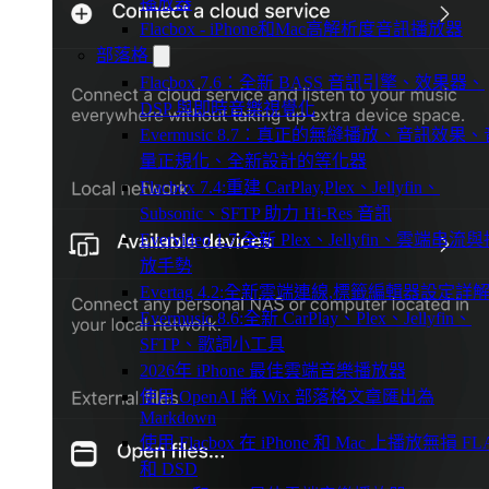
播放器
Flacbox - iPhone和Mac高解析度音訊播放器
部落格
Flacbox 7.6：全新 BASS 音訊引擎、效果器、
DSP 與即時音樂視覺化
Evermusic 8.7：真正的無縫播放、音訊效果、
量正規化、全新設計的等化器
Flacbox 7.4:重建 CarPlay,Plex、Jellyfin、
Subsonic、SFTP 助力 Hi-Res 音訊
Evervideo 1.7:全新 Plex、Jellyfin、雲端串流
放手勢
Evertag 4.2:全新雲端連線,標籤編輯器設定詳
Evermusic 8.6:全新 CarPlay、Plex、Jellyfin、
SFTP、歌詞小工具
2026年 iPhone 最佳雲端音樂播放器
使用 OpenAI 將 Wix 部落格文章匯出為
Markdown
使用 Flacbox 在 iPhone 和 Mac 上播放無損 FL
和 DSD