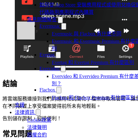
如何從 App Store 安裝應用程式或使用兌換促
代碼啟用應用程式內購買
常見問題解答
Evermusic
Evermusic 與 Flacbox 有什麼不同
Evermusic 和 Evermusic Premium 有什麼
別
Evertag
Evertag 和 Evertag Premium 有什麼區別
Evervideo
Evervideo 和 Evervideo Premium 有什麼
結論
別？
Flacbox
Flacbox 和 Flacbox Premium 有什麼區別
將雲端服務連接到我們的應用程式簡化了檔案存取和管理，讓
支援
在不同裝置上享受檔案變得前所未有地輕鬆。
法律資訊
告別儲存限制，迎接便利！
Cookie政策
法律聲明
常見問題
授權合約