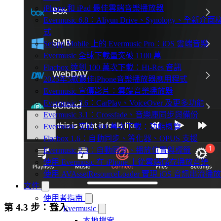
iPhone 和 iPad 最佳雲端音樂播放器
Evermusic 6.8：Aliyun Drive、Synology、全新介面
式
Setapp Mobile 上的 Evermusic Pro：iOS 雲端音樂
Evermusic 全球下載量突破 1100 萬
Flacbox 達到 100 萬次下載：Hi-Res 音訊
2025年5款最佳iPhone音樂播放器應用程式
Evermusic 宣傳影片：雲端音樂播放器
Evermusic 3.6：CarPlay、VoiceOver 及更多功能
Evermusic 3.1：Crossfade、音樂庫同步與備份
Evermusic 突破 300 萬次下載：功能概覽
Flacbox 1.6：自動同步、等化器、OPUS 支援
Evermusic 2.3：自動同步、播放位置與標籤
使用 Evermusic 在 iPhone 上從雲端儲存播放音樂
使用 AVAssetResourceLoader 實現 iOS 音訊串流播放
文件
使用者指南
第 4.3 步：登入
Evermusic
本地檔案