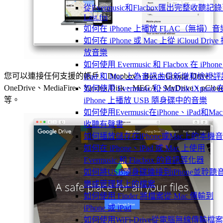
從Evermusic和Flacbox匯出完整收聽記
Last.fm
如何在 iPhone 上播放 FLAC（無損）音
如何在 iPhone 或 Mac 上從 iCloud Drive
放音樂
如何使用 Evermusic 和 Flacbox 在 iPhon
您可以連接任何支援的帳戶：Dropbox、Box、Google Drive、
iPad 和 Mac 上為音訊曲目新增和檢視評
OneDrive、MediaFire、Yandex.Disk、MEGA、MyDrive、pClou
如何使用 Evermusic 和 SanDisk iXpand 
等。
iPhone 上播放 USB 隨身碟中的音樂
如何使用Evermusic在iPhone、iPad和Ma
收聽有聲書
如何播放儲存在iPhone或Mac上的本機
如何在 iPhone、iPad 或 Mac 上使用
Evermusic 和 Flacbox 的音訊等化器
如何將USB隨身碟連接到iPhone並聆聽
樂或管理其上的檔案
如何使用 Finder 將檔案從 Mac 傳輸到
iPhone 或 iPad
如何使用WiFi-Drive從電腦無線傳輸檔