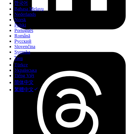
한국어
Bahasa Melayu
Nederlands
Norsk
Polski
Português
Română
Русский
Slovenčina
Svenska
ไทย
Türkçe
Українська
Tiếng Việt
简体中文
繁體中文