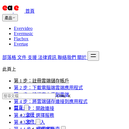
首頁
產品
Evervideo
Evermusic
Flacbox
Evertag
部落格
文件
支援
法律資訊
聯絡我們
關於
此頁上
第 1 步：註冊雲端儲存帳戶
第 2 步：下載電腦端雲端應用程式
第 3 步：將檔案上傳到雲端
CTRL K
第 4 步：將雲端儲存連接到應用程式
首頁
第 4.1 步：開啟連接
支援
第 4.2 步：選擇服務
文件
第 4.3 步：登入
使用者指南