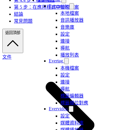
第 4.4 步：授權存取
Evermusic
第 5 步：在應用程式中管理檔案
本地檔案
結論
音訊播放器
常見問題
音樂庫
返回頂部
設定
連接
導航
播放列表
文件
Evertag
本機檔案
設定
連接
導航
標籤編輯器
標籤欄位對應
Evervideo
設定
媒體資料庫
媒體播放器