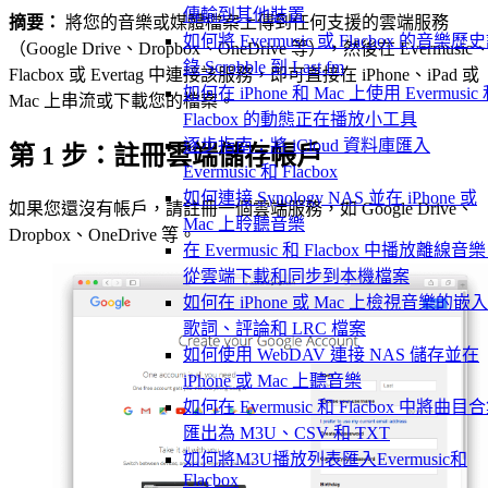
傳輸到其他裝置
摘要：
將您的音樂或媒體檔案上傳到任何支援的雲端服務
如何將 Evermusic 或 Flacbox 的音樂歷
（Google Drive、Dropbox、OneDrive 等），然後在 Evermusic
錄 Scrobble 到 Last.fm
Flacbox 或 Evertag 中連接該服務，即可直接在 iPhone、iPad 或
如何在 iPhone 和 Mac 上使用 Evermusic
Mac 上串流或下載您的檔案。
Flacbox 的動態正在播放小工具
逐步指南：將 iCloud 資料庫匯入
第 1 步：註冊雲端儲存帳戶
Evermusic 和 Flacbox
如何連接 Synology NAS 並在 iPhone 或
如果您還沒有帳戶，請註冊一個雲端服務，如 Google Drive、
Mac 上聆聽音樂
Dropbox、OneDrive 等。
在 Evermusic 和 Flacbox 中播放離線音
從雲端下載和同步到本機檔案
如何在 iPhone 或 Mac 上檢視音樂的嵌
歌詞、評論和 LRC 檔案
如何使用 WebDAV 連接 NAS 儲存並在
iPhone 或 Mac 上聽音樂
如何在 Evermusic 和 Flacbox 中將曲目
匯出為 M3U、CSV 和 TXT
如何將M3U播放列表匯入Evermusic和
Flacbox