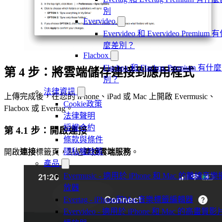
別
Evervideo
Evervideo 和 Evervideo Premium 
麼差別？
Flacbox
Flacbox 和 Flacbox Premium 有什
第 4 步：將雲端儲存連接到應用程式
別？
法律資訊
上傳完成後，在您的 iPhone、iPad 或 Mac 上開啟 Evermusic、
Cookie政策
Flacbox 或 Evertag。
法律聲明
授權合約
第 4.1 步：開啟連接
條款與條件
隱私權政策
開啟
連接
標籤頁，點選
連接雲端服務
。
產品
Evermusic - 適用於 iPhone 和 Mac 的離線音樂
放器
Evertag - iPhone和Mac音樂標籤編輯器
Evervideo - 適用於 iPhone 和 Mac 的高畫質影