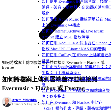
如何使用 Evermusic 的音訊音效：殘響
延遲、破音、壓縮器、交叉饋送與音量
規化
如何匯出 Apple Music 播放清單並在 Ma
上的 Evermusic 中播放
如何為 Internet Archive 或 Live Music
Archive 建立 M3U 播放清單
如何使用 Kodi DLNA 伺服器在 iPhone 
播放 Mac / PC / Linux / NAS 中的音樂
如何使用 CarPlay 在 iPhone 上播放自己
音樂
如何將檔案上傳到雲端儲存並連接到 Evermusic、Flacbox 或
如何更改Spotify本機曲目的專輯封面：
Evertag
步指南（手機與桌面）
如何將檔案上傳到雲端儲存並連接到
如何在iPhone或MAC上編輯音訊檔案的
詞
Evermusic、Flacbox 或 Evertag
如何在Evermusic中在裝置之間傳輸音樂
庫：逐步指南
Artem Meleshko
如何在 Evermusic 和 Flacbox 中封存
Founder & Engineer at Everappz
（ZIP）播放列表、專輯、藝術家和類