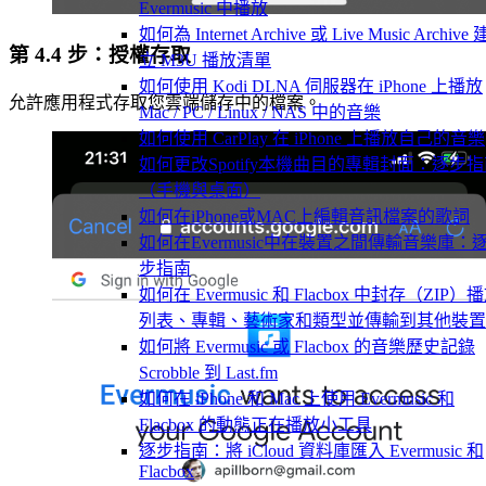
Evermusic 中播放
如何為 Internet Archive 或 Live Music Archive 
第 4.4 步：授權存取
立 M3U 播放清單
如何使用 Kodi DLNA 伺服器在 iPhone 上播放
允許應用程式存取您雲端儲存中的檔案。
Mac / PC / Linux / NAS 中的音樂
如何使用 CarPlay 在 iPhone 上播放自己的音樂
如何更改Spotify本機曲目的專輯封面：逐步
（手機與桌面）
如何在iPhone或MAC上編輯音訊檔案的歌詞
如何在Evermusic中在裝置之間傳輸音樂庫：
步指南
如何在 Evermusic 和 Flacbox 中封存（ZIP）
列表、專輯、藝術家和類型並傳輸到其他裝置
如何將 Evermusic 或 Flacbox 的音樂歷史記錄
Scrobble 到 Last.fm
如何在 iPhone 和 Mac 上使用 Evermusic 和
Flacbox 的動態正在播放小工具
逐步指南：將 iCloud 資料庫匯入 Evermusic 和
Flacbox