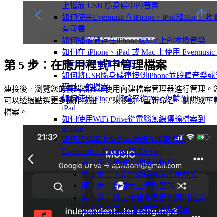
上播放 USB 隨身碟中的音樂
如何使用Evermusic在iPhone、iPad和Mac上收
有聲書
如何播放儲存在iPhone或Mac上的本機音樂
如何在 iPhone、iPad 或 Mac 上使用 Evermusic
第 5 步：在應用程式中管理檔案
Flacbox 的音訊等化器
如何將USB隨身碟連接到iPhone並聆聽音樂或
理其上的檔案
連接後，瀏覽您的雲端檔案並使用內建檔案管理器進行管理。
如何使用 Finder 將檔案從 Mac 傳輸到 iPhone 
可以透過點選
更多操作
按鈕
來移動、重新命名、刪除或下
...
iPad
檔案。
如何使用WiFi-Drive從電腦無線傳輸檔案到
iPhone
如何將檔案上傳到雲端儲存並連接到
Evermusic、Flacbox 或 Evertag
第 1 步：註冊雲端儲存帳戶
第 2 步：下載電腦端雲端應用程式
第 3 步：將檔案上傳到雲端
第 4 步：將雲端儲存連接到應用程式
第 5 步：在應用程式中管理檔案