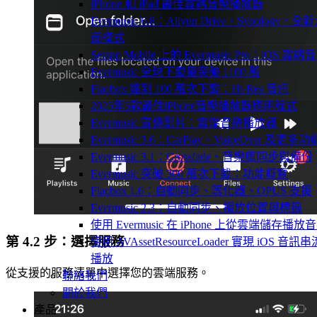
iPhone 和 iPad 最佳雲端音樂播放器
Evermusic 6.8：Aliyun Drive、Synology、全
面樣式
Setapp Mobile 上的 Evermusic Pro：iOS 雲端
Evermusic 全球下載量突破 1100 萬
Flacbox 達到 100 萬次下載：Hi-Res 音訊
2025年5款最佳iPhone音樂播放器應用程式
Evermusic 宣傳影片：雲端音樂播放器
Evermusic 3.6：CarPlay、VoiceOver 及更多功
Evermusic 3.1：Crossfade、音樂庫同步與備份
Evermusic 突破 300 萬次下載：功能概覽
Flacbox 1.6：自動同步、等化器、OPUS 支援
Evermusic 2.3：自動同步、播放位置與標籤
使用 Evermusic 在 iPhone 上從雲端儲存播放
第 4.2 步：選擇服務
使用 AVAssetResourceLoader 實現 iOS 音訊串
播放
從支援的服務清單中選擇您的雲端服務。
聯絡我們
關於我們
產品