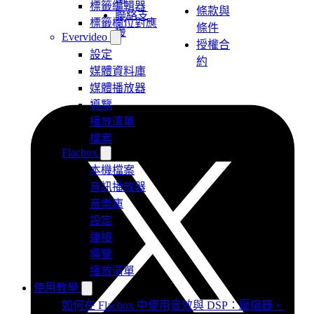
標籤編輯器
條款與
聯絡支
標籤欄位對應
條件
援
Evervideo
授權合
設定
約
媒體資料庫
媒體播放器
導覽
播放清單
檔案
Flacbox
本機檔案
音訊播放器
音樂庫
設定
連接
導覽
播放清單
使用教學
如何在 Flacbox 中使用音效與 DSP：壓縮器、