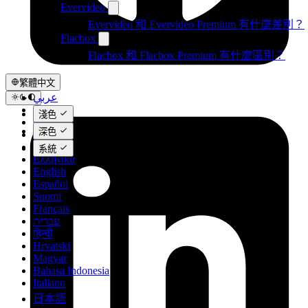
Evervideo
Evervideo 和 Evervideo Premium 有什麼差別？
Flacbox
Flacbox 和 Flacbox Premium 有什麼區別？
繁體中文
عربي
Català
淺色
Čeština
深色
Dansk
Deutsch
系統
Ελληνικά
English
Español
Suomi
Français
עברית
हिन्दी
Hrvatski
Magyar
Bahasa Indonesia
Italiano
日本語