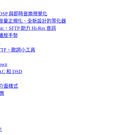
器、DSP 與即時音樂視覺化
效果、音量正規化、全新設計的等化器
bsonic、SFTP 助力 Hi-Res 音訊
串流與播放手勢
解
fin、SFTP、歌詞小工具
own
AC 和 DSD
、全新介面樣式
音樂
能