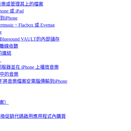
聽音樂或管理其上的檔案
ne 或 iPad
iPhone
、Flacbox 或 Evertag
e
連接Bluesound VAULT的內部儲存
 上離線收聽
的連結
片
體伺服器並在 iPhone 上播放音樂
me中的音樂
情況下將音樂檔案從電腦傳輸到iPhone
檔案）
使用兌換促銷代碼啟用應用程式內購買