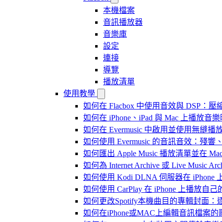
本機檔案
音訊播放器
音樂庫
設定
連接
導覽
播放清單
使用教學
如何在 Flacbox 中使用音效與 DSP：壓縮
如何在 iPhone、iPad 與 Mac 上
如何在 Evermusic 中啟用並使用無縫播
如何使用 Evermusic 的音訊音效
如何匯出 Apple Music 播放清單並在 Mac
如何為 Internet Archive 或 Live Music
如何使用 Kodi DLNA 伺服器在 iPhone 上播
如何使用 CarPlay 在 iPhone 上播放自
如何更改Spotify本機曲目的專輯封面
如何在iPhone或MAC上編輯音訊檔案的