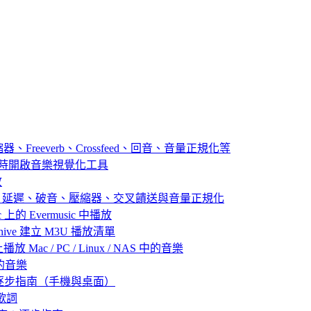
器、Freeverb、Crossfeed、回音、音量正規化等
播放音樂時開啟音樂視覺化工具
放
：殘響、延遲、破音、壓縮器、交叉饋送與音量正規化
 上的 Evermusic 中播放
 Archive 建立 M3U 播放清單
放 Mac / PC / Linux / NAS 中的音樂
己的音樂
：逐步指南（手機與桌面）
歌詞