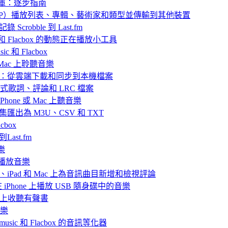
樂庫：逐步指南
 中封存（ZIP）播放列表、專輯、藝術家和類型並傳輸到其他裝置
 Scrobble 到 Last.fm
ic 和 Flacbox 的動態正在播放小工具
 和 Flacbox
或 Mac 上聆聽音樂
播放離線音樂：從雲端下載和同步到本機檔案
嵌入式歌詞、評論和 LRC 檔案
hone 或 Mac 上聽音樂
目合集匯出為 M3U、CSV 和 TXT
box
Last.fm
樂
ve 播放音樂
iPhone、iPad 和 Mac 上為音訊曲目新增和檢視評論
nd 在 iPhone 上播放 USB 隨身碟中的音樂
Mac上收聽有聲書
音樂
rmusic 和 Flacbox 的音訊等化器