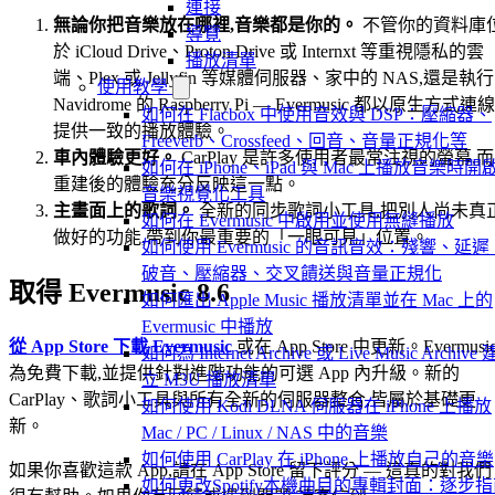
連接
無論你把音樂放在哪裡,音樂都是你的。
不管你的資料庫
導覽
於 iCloud Drive、Proton Drive 或 Internxt 等重視隱私的雲
播放清單
端、Plex 或 Jellyfin 等媒體伺服器、家中的 NAS,還是執行
使用教學
Navidrome 的 Raspberry Pi — Evermusic 都以原生方式連線
如何在 Flacbox 中使用音效與 DSP：壓縮器、
提供一致的播放體驗。
Freeverb、Crossfeed、回音、音量正規化等
車內體驗更好。
CarPlay 是許多使用者最常注視的螢幕,而
如何在 iPhone、iPad 與 Mac 上播放音樂時開
重建後的體驗充分反映這一點。
音樂視覺化工具
主畫面上的歌詞。
全新的同步歌詞小工具,把別人尚未真
如何在 Evermusic 中啟用並使用無縫播放
做好的功能,帶到你最重要的「一眼可見」位置。
如何使用 Evermusic 的音訊音效：殘響、延遲
破音、壓縮器、交叉饋送與音量正規化
取得 Evermusic 8.6
如何匯出 Apple Music 播放清單並在 Mac 上的
Evermusic 中播放
從 App Store 下載 Evermusic
或在 App Store 中更新。Evermusi
如何為 Internet Archive 或 Live Music Archive 
為免費下載,並提供針對進階功能的可選 App 內升級。新的
立 M3U 播放清單
CarPlay、歌詞小工具與所有全新的伺服器整合,皆屬於基礎更
如何使用 Kodi DLNA 伺服器在 iPhone 上播放
新。
Mac / PC / Linux / NAS 中的音樂
如何使用 CarPlay 在 iPhone 上播放自己的音樂
如果你喜歡這款 App,請在 App Store 留下評分 — 這真的對我們
如何更改Spotify本機曲目的專輯封面：逐步