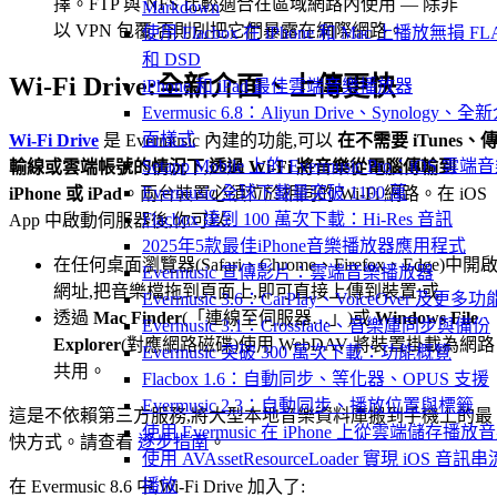
擇。FTP 與 NFS 比較適合在區域網路內使用 — 除非
Markdown
以 VPN 包覆,否則別把它們暴露在網際網路。
使用 Flacbox 在 iPhone 和 Mac 上播放無損 FL
和 DSD
Wi-Fi Drive:全新介面、上傳更快
iPhone 和 iPad 最佳雲端音樂播放器
Evermusic 6.8：Aliyun Drive、Synology、全
面樣式
Wi-Fi Drive
是 Evermusic 內建的功能,可以
在不需要 iTunes、
Setapp Mobile 上的 Evermusic Pro：iOS 雲端
輸線或雲端帳號的情況下,透過 Wi-Fi 將音樂從電腦傳輸到
Evermusic 全球下載量突破 1100 萬
iPhone 或 iPad
。兩台裝置必須位於相同的 Wi-Fi 網路。在 iOS
Flacbox 達到 100 萬次下載：Hi-Res 音訊
App 中啟動伺服器後,你可以:
2025年5款最佳iPhone音樂播放器應用程式
在任何桌面瀏覽器(Safari、Chrome、Firefox、Edge)中開
Evermusic 宣傳影片：雲端音樂播放器
網址,把音樂檔拖到頁面上,即可直接上傳到裝置;或
Evermusic 3.6：CarPlay、VoiceOver 及更多功
透過
Mac Finder
(「連線至伺服器…」)或
Windows File
Evermusic 3.1：Crossfade、音樂庫同步與備份
Explorer
(對應網路磁碟)使用 WebDAV 將裝置掛載為網路
Evermusic 突破 300 萬次下載：功能概覽
共用。
Flacbox 1.6：自動同步、等化器、OPUS 支援
Evermusic 2.3：自動同步、播放位置與標籤
這是不依賴第三方服務,將大型本地音樂資料庫搬到手機上的最
使用 Evermusic 在 iPhone 上從雲端儲存播放
快方式。請查看
逐步指南
。
使用 AVAssetResourceLoader 實現 iOS 音訊串
播放
在 Evermusic 8.6 中,Wi-Fi Drive 加入了: