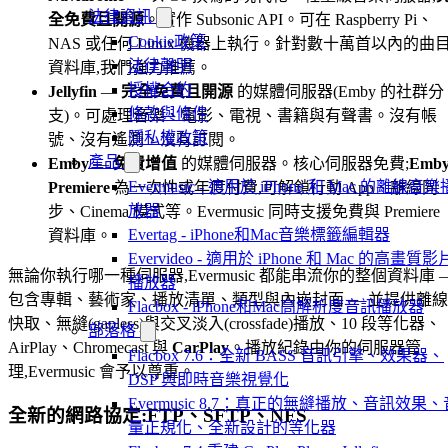
法律資訊
全免費且開源
。實作 Subsonic API。可在 Raspberry Pi、
Cookie政策
NAS 或任何 Linux 機器上執行。針對數十萬首以內的曲
法律聲明
資料庫,我們強力推薦。
授權合約
Jellyfin
—
完全免費且開源
的媒體伺服器(Emby 的社群分
條款與條件
支)。可處理音樂、電影、電視、書籍與有聲書。沒有帳
隱私權政策
號、沒有遙測、沒有訂閱。
產品
Emby
—
免費增值
的媒體伺服器。核心伺服器免費;
Emb
Evermusic - 適用於 iPhone 和 Mac 的離線音樂
Premiere
為一次性或年度付費,可解鎖行動 App、離線同
放器
步、Cinema 模式等。Evermusic 同時支援免費與 Premiere
Evertag - iPhone和Mac音樂標籤編輯器
資料庫。
Evervideo - 適用於 iPhone 和 Mac 的高畫質影
無論你執行哪一種伺服器,Evermusic 都能串流你的整個資料庫 
播放器
包含專輯、藝術家、播放清單、類型與內嵌封面 — 並提供離線
Flacbox - iPhone和Mac高解析度音訊播放器
快取、無縫(gapless)與交叉淡入(crossfade)播放、10 段等化器、
部落格
AirPlay、Chromecast 與
CarPlay
。播放紀錄由你的伺服器管
Flacbox 7.6：全新 BASS 音訊引擎、效果器、
理,Evermusic 會予以尊重。
DSP 與即時音樂視覺化
Evermusic 8.7：真正的無縫播放、音訊效果、
全新的網路協定:FTP、SFTP、NFS
量正規化、全新設計的等化器