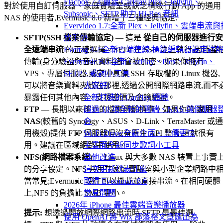
Flacbox 7.4:重建 CarPlay,Plex、Jellyfin、
對於使用自訂伺服器、家庭實驗室或缺乏精緻行動 App 的通用
Subsonic、SFTP 助力 Hi-Res 音訊
NAS 的使用者,Evermusic 8.6 新增了三種經典協定:
Evervideo 1.7:全新 Plex、Jellyfin、雲端串流
SFTP(SSH 檔案傳輸協定)
放手勢
— 這是
從自己的伺服器進行安
全遠端串流
Evertag 4.2:全新雲端連線,標籤編輯器設定詳
的正確選擇。SFTP 在 SSH 之上執行,因此整
傳輸(身分驗證與音訊資料)都會被加密。如果你擁有
Evermusic 8.6:全新 CarPlay、Plex、Jellyfin、
VPS、專屬伺服器,或家中具備 SSH 存取權的 Linux 機器,
SFTP、歌詞小工具
可以將音樂資料夾放在那裡,透過公開網際網路串流,而不
大家好!
暴露任何其他內容。支援密碼及金鑰驗證。
全新打造的 CarPlay 體驗
FTP
— 長期以來確立的檔案傳輸標準。如果你的
超過 10 項全新的雲端、NAS 與伺服器
家用
NAS
(較舊的 Synology、ASUS、D-Link、TerraMaster 或通
合
用機殼)提供 FTP 伺服器但沒有原生 API 整合,這就很有
Wi-Fi Drive:全新介面、上傳更快
用。建議在區域網路中使用。
主畫面全新同步歌詞小工具
NFS(網路檔案系統)
其他改進
— Linux 與大多數 NAS 裝置上事實
的分享協定。NFS 共用在家庭實驗室與小型企業網路中
這次更新代表什麼
當常見;Evermusic 現在可以掛載並直接串流。在相同硬體
取得 Evermusic 8.6
上,NFS 的負擔比 SMB 更小。
常見問題
2026年 iPhone 最佳雲端音樂播放器
提示:
想透過開放網際網路串流時,SFTP 是最佳選
使用 OpenAI 將 Wix 部落格文章匯出為