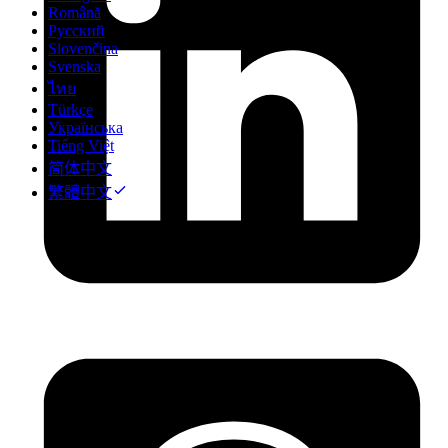
Română
Русский
Slovenčina
Svenska
ไทย
Türkçe
Українська
Tiếng Việt
简体中文
繁體中文