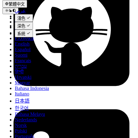
繁體中文
عربي
Català
淺色
Čeština
深色
Dansk
Deutsch
系統
Ελληνικά
English
Español
Suomi
Français
עברית
हिन्दी
Hrvatski
Magyar
Bahasa Indonesia
Italiano
日本語
한국어
Bahasa Melayu
Nederlands
Norsk
Polski
Português