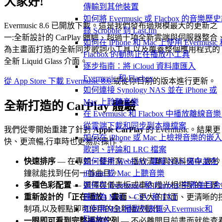
大家好!
傳輸到其他裝置
如何將 Evermusic 或 Flacbox 的音樂歷
Evermusic 8.6 已開放下載。這是我們發布過規模最大的更新之
錄 Scrobble 到 Last.fm
一:全新設計的 CarPlay 體驗、超過十項全新雲端與伺服器整合
如何在 iPhone 和 Mac 上使用 Evermusic
為主畫面打造的全新同步歌詞小工具,以及覆蓋整個應用程式的
Flacbox 的動態正在播放小工具
全新 Liquid Glass 介面。
逐步指南：將 iCloud 資料庫匯入
Evermusic 和 Flacbox
從 App Store 下載 Evermusic 8.6
,或從你目前的版本進行更新。
如何連接 Synology NAS 並在 iPhone 或
Mac 上聆聽音樂
全新打造的 CarPlay 體驗
在 Evermusic 和 Flacbox 中播放離線音
從雲端下載和同步到本機檔案
我們從零開始重建了針對
Apple CarPlay
的 Evermusic。結果更
如何在 iPhone 或 Mac 上檢視音樂的嵌
快、更流暢,行車時也更易於操作。
歌詞、評論和 LRC 檔案
如何使用 WebDAV 連接 NAS 儲存並在
快速排序
— 在專輯、藝術家、播放清單與資料夾中,幾秒
iPhone 或 Mac 上聽音樂
鐘就能找到任何一首曲目。
如何在 Evermusic 和 Flacbox 中將曲目
多種色彩配置
— 選擇與儀表板或車內燈光相搭配的主題
匯出為 M3U、CSV 和 TXT
重新設計的「正在播放」畫面
— 更大的封面、更清晰的
如何將M3U播放列表匯入Evermusic和
制項,以及輕點即可使用的全新播放動作。
Flacbox
一眼即可看到完整播放佇列
— 不必離開目前畫面就能查