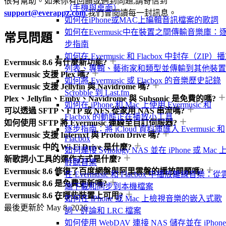
很有幫助。如果你有回饋或遇到問題,請寄信到
（手機與桌面）
support@everappz.com
,我們會閱讀每一封訊息。
如何在iPhone或MAC上編輯音訊檔案的歌詞
如何在Evermusic中在裝置之間傳輸音樂庫：
常見問題
步指南
如何在 Evermusic 和 Flacbox 中封存（ZIP）
Evermusic 8.6 有什麼新功能?
列表、專輯、藝術家和類型並傳輸到其他裝置
Evermusic 支援 Plex 嗎?
如何將 Evermusic 或 Flacbox 的音樂歷史記錄
Evermusic 支援 Jellyfin 與 Navidrome 嗎?
Scrobble 到 Last.fm
Plex、Jellyfin、Emby、Navidrome 與 Subsonic 是免費的嗎?
如何在 iPhone 和 Mac 上使用 Evermusic 和
可以透過 SFTP、FTP 或 NFS 從家用 NAS 串流嗎?
Flacbox 的動態正在播放小工具
如何使用 SFTP 將 Evermusic 連線至自訂伺服器?
逐步指南：將 iCloud 資料庫匯入 Evermusic 和
Evermusic 支援 Internxt 與 Proton Drive 嗎?
Flacbox
Evermusic 中的 Wi-Fi Drive 是什麼?
如何連接 Synology NAS 並在 iPhone 或 Mac 
新歌詞小工具的運作方式是什麼?
聆聽音樂
Evermusic 8.6 修復了百度網盤與阿里雲盤的播放問題嗎?
在 Evermusic 和 Flacbox 中播放離線音樂：從
Evermusic 8.6 是免費更新嗎?
端下載和同步到本機檔案
Evermusic 8.6 在哪些裝置上可用?
如何在 iPhone 或 Mac 上檢視音樂的嵌入式歌
最後更新於
May 8, 2026
詞、評論和 LRC 檔案
如何使用 WebDAV 連接 NAS 儲存並在 iPhone