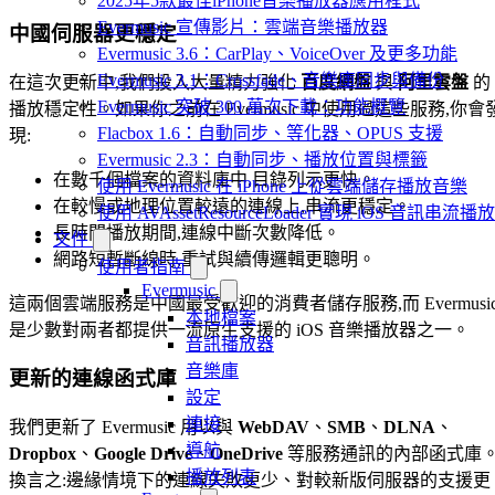
2025年5款最佳iPhone音樂播放器應用程式
Evermusic 宣傳影片：雲端音樂播放器
中國伺服器更穩定
Evermusic 3.6：CarPlay、VoiceOver 及更多功能
Evermusic 3.1：Crossfade、音樂庫同步與備份
在這次更新中,我們投入大量精力強化
百度網盤
與
阿里雲盤
的
Evermusic 突破 300 萬次下載：功能概覽
播放穩定性。如果你之前在 Evermusic 中使用過這些服務,你會
Flacbox 1.6：自動同步、等化器、OPUS 支援
現:
Evermusic 2.3：自動同步、播放位置與標籤
在數千個檔案的資料庫中,目錄列示更快。
使用 Evermusic 在 iPhone 上從雲端儲存播放音樂
在較慢或地理位置較遠的連線上,串流更穩定。
使用 AVAssetResourceLoader 實現 iOS 音訊串流播放
長時間播放期間,連線中斷次數降低。
文件
網路短暫斷線時,重試與續傳邏輯更聰明。
使用者指南
Evermusic
這兩個雲端服務是中國最受歡迎的消費者儲存服務,而 Evermusi
本地檔案
是少數對兩者都提供一流原生支援的 iOS 音樂播放器之一。
音訊播放器
音樂庫
更新的連線函式庫
設定
連接
我們更新了 Evermusic 用以與
WebDAV
、
SMB
、
DLNA
、
導航
Dropbox
、
Google Drive
、
OneDrive
等服務通訊的內部函式庫
播放列表
換言之:邊緣情境下的連線失敗更少、對較新版伺服器的支援更