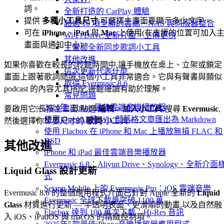
詞。
全新打造的 CarPlay 體驗
提供
多種小工具尺寸
,可選擇主畫面要顯示多少文字。
超過 10 項全新的雲端、NAS 與伺服器整合
可在
iPhone
、
iPad
與
Mac
上使用(在支援的位置可加入
Wi-Fi Drive:全新介面、上傳更快
畫面與通知中心)。
主畫面全新同步歌詞小工具
其他改進
如果你喜歡在較長的聆聽時間中,讓手機放在桌上、立架或鎖定
這次更新代表什麼
畫面上跟著歌詞閱讀,這個小工具非常適合。它與有聲書與類似
取得 Evermusic 8.6
podcast 的內容尤其搭配,邊聽邊讀有助於理解。
常見問題
2026年 iPhone 最佳雲端音樂播放器
要啟用它,長按主畫面,點選
編輯 > 加入小工具
,搜尋
Evermusic
,
使用 OpenAI 將 Wix 部落格文章匯出為 Markdown
然後選擇你想要尺寸的
歌詞
小工具。
使用 Flacbox 在 iPhone 和 Mac 上播放無損 FLAC 和
DSD
其他改進
iPhone 和 iPad 最佳雲端音樂播放器
Evermusic 6.8：Aliyun Drive、Synology、全新介面
Liquid Glass 設計更新
式
Setapp Mobile 上的 Evermusic Pro：iOS 雲端音樂
Evermusic 8.6 的整個應用程式介面已針對 Apple 全新的
Liquid
Evermusic 全球下載量突破 1100 萬
Glass
材質進行更新 — 半透明表面、更滑順的動畫,以及自然融
Flacbox 達到 100 萬次下載：Hi-Res 音訊
入 iOS、iPadOS 與 macOS 的精緻控制項。