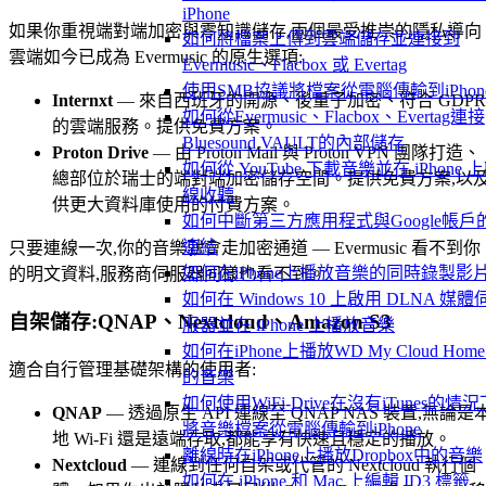
iPhone
如果你重視端對端加密與零知識儲存,兩個最受推崇的隱私導向
如何將檔案上傳到雲端儲存並連接到
雲端如今已成為 Evermusic 的原生選項:
Evermusic、Flacbox 或 Evertag
使用SMB協議將檔案從電腦傳輸到iPhon
Internxt
— 來自西班牙的開源、後量子加密、符合 GDPR
如何從Evermusic、Flacbox、Evertag連接
的雲端服務。提供免費方案。
Bluesound VAULT的內部儲存
Proton Drive
— 由 Proton Mail 與 Proton VPN 團隊打造、
如何從 YouTube 下載音樂並在 iPhone 
總部位於瑞士的端對端加密儲存空間。提供免費方案,以
線收聽
供更大資料庫使用的付費方案。
如何中斷第三方應用程式與Google帳戶
連結
只要連線一次,你的音樂就會走加密通道 — Evermusic 看不到你
如何在iPhone上播放音樂的同時錄製影
的明文資料,服務商伺服器同樣也看不到。
如何在 Windows 10 上啟用 DLNA 媒體
自架儲存:QNAP、Nextcloud、Amazon S3
服器並在 iPhone 上播放音樂
如何在iPhone上播放WD My Cloud Hom
適合自行管理基礎架構的使用者:
的音樂
如何使用WiFi-Drive在沒有iTunes的情況
QNAP
— 透過原生 API 連線至 QNAP NAS 裝置,無論是
將音樂檔案從電腦傳輸到iPhone
地 Wi-Fi 還是遠端存取,都能享有快速且穩定的播放。
離線時在iPhone上播放Dropbox中的音樂
Nextcloud
— 連線到任何自架或代管的 Nextcloud 執行個
如何在 iPhone 和 Mac 上編輯 ID3 標籤