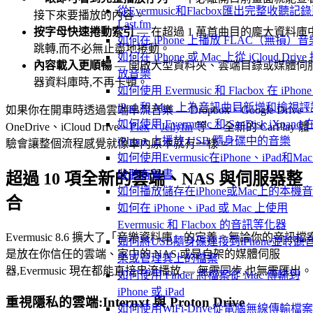
從Evermusic和Flacbox匯出完整收聽記
接下來要播放的內容。
Last.fm
按字母快速捲動索引
— 在超過 1 萬首曲目的龐大資料庫
如何在 iPhone 上播放 FLAC（無損）音
跳轉,而不必無止盡地捲動。
如何在 iPhone 或 Mac 上從 iCloud Drive
內容載入更順暢
— 開啟大型資料夾、雲端目錄或媒體伺
放音樂
器資料庫時,不再卡頓。
如何使用 Evermusic 和 Flacbox 在 iPhon
iPad 和 Mac 上為音訊曲目新增和檢視評
如果你在開車時透過雲端串流音樂 — Dropbox、Google Drive、
如何使用 Evermusic 和 SanDisk iXpand 
OneDrive、iCloud Drive、
Plex
、
Jellyfin
等 — 全新的 CarPlay 體
iPhone 上播放 USB 隨身碟中的音樂
驗會讓整個流程感覺就像車內原本就有一樣。
如何使用Evermusic在iPhone、iPad和Ma
收聽有聲書
超過 10 項全新的雲端、NAS 與伺服器整
如何播放儲存在iPhone或Mac上的本機
合
如何在 iPhone、iPad 或 Mac 上使用
Evermusic 和 Flacbox 的音訊等化器
Evermusic 8.6 擴大了「音樂資料庫」的定義。無論你的音訊檔
如何將USB隨身碟連接到iPhone並聆聽
是放在你信任的雲端、家中的 NAS,或是自架的媒體伺服
樂或管理其上的檔案
器,Evermusic 現在都能直接串流播放 — 無需同步,也無需匯出。
如何使用 Finder 將檔案從 Mac 傳輸到
iPhone 或 iPad
重視隱私的雲端:Internxt 與 Proton Drive
如何使用WiFi-Drive從電腦無線傳輸檔