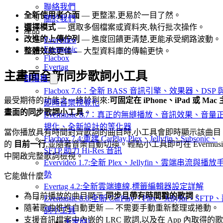
聯絡我們
全新使用者介面
— 更整潔,更易於一目了然。
關於我們
選擇模式
— 選取多個檔案或資料夾,執行批次操作。
產品
改進的上傳佇列
— 進度回饋更清楚,更能承受網路波動。
Evervideo
Evermusic
整體效能更佳
— 大型資料庫的傳輸更快。
Flacbox
Evertag
主畫面全新同步歌詞小工具
部落格
Flacbox 7.6：全新 BASS 音訊引擎、效果器、DSP 
最受期待的功能之一終於到來:
可固定在 iPhone、iPad 或 Mac 
即時音樂視覺化
畫面的同步歌詞小工具
。
Evermusic 8.7：真正的無縫播放、音訊效果、音量
規化、全新設計的等化器
當你播放具有時間對齊歌詞的曲目時,小工具會即時顯示該曲目
Flacbox 7.4:重建 CarPlay,Plex、Jellyfin、Subsonic、
的
目前一行
,並隨著音樂自動切換。輕點小工具即可在 Evermusi
SFTP 助力 Hi-Res 音訊
中開啟完整歌詞檢視。
Evervideo 1.7:全新 Plex、Jellyfin、雲端串流與播放
勢
它能做什麼:
Evertag 4.2:全新雲端連線,標籤編輯器設定詳解
為目前播放的曲目顯示
同步且帶有時間戳的歌詞
。
Evermusic 8.6:全新 CarPlay、Plex、Jellyfin、SFTP
隨著歌曲推進自動更新 — 不需要手動重新整理或捲動。
詞小工具
支援音訊檔案中內嵌的 LRC 歌詞,以及在 App 內取得的歌
大家好!