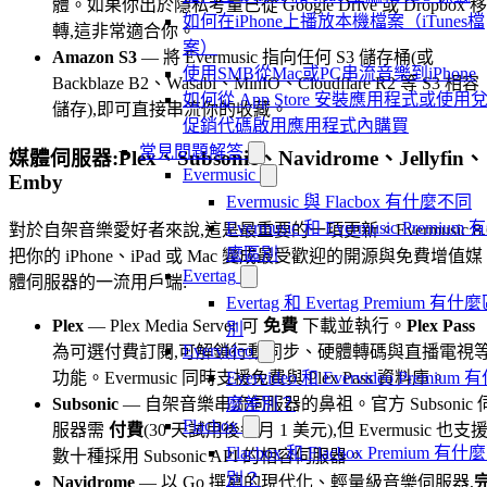
體。如果你出於隱私考量已從 Google Drive 或 Dropbox 移
如何在iPhone上播放本機檔案（iTunes檔
轉,這非常適合你。
案）
Amazon S3
— 將 Evermusic 指向任何 S3 儲存桶(或
使用SMB從Mac或PC串流音樂到iPhone
Backblaze B2、Wasabi、MinIO、Cloudflare R2 等 S3 相容
如何從 App Store 安裝應用程式或使用
儲存),即可直接串流你的收藏。
促銷代碼啟用應用程式內購買
常見問題解答
媒體伺服器:Plex、Subsonic、Navidrome、Jellyfin、
Evermusic
Emby
Evermusic 與 Flacbox 有什麼不同
Evermusic 和 Evermusic Premium 
對於自架音樂愛好者來說,這是最重要的一項更新。Evermusic 8.
麼區別
把你的 iPhone、iPad 或 Mac 變成最受歡迎的開源與免費增值媒
Evertag
體伺服器的一流用戶端:
Evertag 和 Evertag Premium 有什
Plex
— Plex Media Server 可
免費
下載並執行。
Plex Pass
別
Evervideo
為可選付費訂閱,可解鎖行動同步、硬體轉碼與直播電視
功能。Evermusic 同時支援免費與 Plex Pass 資料庫。
Evervideo 和 Evervideo Premium 
Subsonic
— 自架音樂串流伺服器的鼻祖。官方 Subsonic 
麼差別？
Flacbox
服器需
付費
(30 天試用後每月 1 美元),但 Evermusic 也支
Flacbox 和 Flacbox Premium 有什
數十種採用 Subsonic API 的相容伺服器。
別？
Navidrome
— 以 Go 撰寫的現代化、輕量級音樂伺服器,