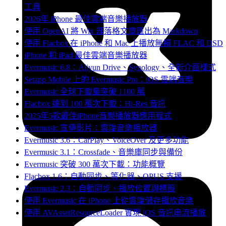
工具
2026年 iPhone 最佳雲端音樂播放器
使用 OpenAI 將 Wix 部落格文章匯出為 Markdown
使用 Flacbox 在 iPhone 和 Mac 上播放無損 FLAC 和 DSD
iPhone 和 iPad 最佳雲端音樂播放器
Evermusic 6.8：Aliyun Drive、Synology、全新介面樣式
Setapp Mobile 上的 Evermusic Pro：iOS 雲端音樂
Evermusic 全球下載量突破 1100 萬
Flacbox 達到 100 萬次下載：Hi-Res 音訊
2025年5款最佳iPhone音樂播放器應用程式
Evermusic 宣傳影片：雲端音樂播放器
Evermusic 3.6：CarPlay、VoiceOver 及更多功能
Evermusic 3.1：Crossfade、音樂庫同步與備份
Evermusic 突破 300 萬次下載：功能概覽
Flacbox 1.6：自動同步、等化器、OPUS 支援
Evermusic 2.3：自動同步、播放位置與標籤
使用 Evermusic 在 iPhone 上從雲端儲存播放音樂
使用 AVAssetResourceLoader 實現 iOS 音訊串流播放