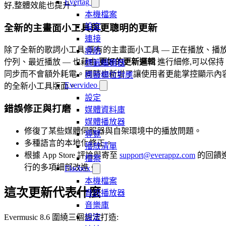
Evertag
好,整體效能也提升。
本機檔案
設定
全新的主畫面小工具與更聰明的更新
連接
除了全新的歌詞小工具,既有的主畫面小工具 — 正在播放、播
導航
佇列、最近播放 — 也藉由
更好的更新邏輯
進行細修,可以保持
標籤編輯器
同步而不會額外耗電。同時也新增了讓使用者更能掌控顯示內
標籤欄位對應
Evervideo
的全新小工具版面。
設定
錯誤修正與打磨
媒體資料庫
媒體播放器
修復了某些媒體伺服器與自架環境中的播放問題。
導覽
多種語言的本地化修正。
播放清單
根據 App Store 評論與寄至
support@everappz.com
的回饋
檔案
行的多項細部改進。
Flacbox
本機檔案
這次更新代表什麼
音訊播放器
音樂庫
Evermusic 8.6 圍繞三個想法打造:
設定