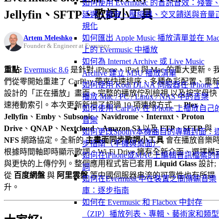
如何使用 Evermusic 的音訊音效：殘響
Jellyfin、SFTP、歌詞小工具
延遲、破音、壓縮器、交叉饋送與音量
規化
Artem Meleshko
如何匯出 Apple Music 播放清單並在 Ma
Founder & Engineer at Everappz
上的 Evermusic 中播放
如何為 Internet Archive 或 Live Music
重點:
Evermusic 8.6
是針對 iPhone、iPad 與 Mac 的重大更新。
Archive 建立 M3U 播放清單
們從零開始重建了 CarPlay,帶來快速排序、多種色彩配置、重
如何使用 Kodi DLNA 伺服器在 iPhone 
設計的「正在播放」畫面、完整的播放佇列檢視,以及按字母快
播放 Mac / PC / Linux / NAS 中的音樂
速捲動索引。本次更新新增了超過 10 項連線方式 —
Plex
、
如何使用 CarPlay 在 iPhone 上播放自己
Jellyfin
、
Emby
、
Subsonic
、
Navidrome
、
Internxt
、
Proton
音樂
Drive
、
QNAP
、
Nextcloud
、
Amazon S3
,以及
FTP
、
SFTP
與
如何更改Spotify本機曲目的專輯封面：
NFS
網路協定。全新的
主畫面同步歌詞小工具
會在播放音樂時
步指南（手機與桌面）
根據時間軸即時顯示歌詞。Wi-Fi Drive 擁有全新介面、選擇模
如何在iPhone或MAC上編輯音訊檔案的
與更快的上傳佇列。整個應用程式皆已套用
Liquid Glass
設計;
詞
從
百度網盤
與
阿里雲盤
等中國伺服器串流的可靠性也有所提
如何在Evermusic中在裝置之間傳輸音樂
升。
庫：逐步指南
如何在 Evermusic 和 Flacbox 中封存
（ZIP）播放列表、專輯、藝術家和類