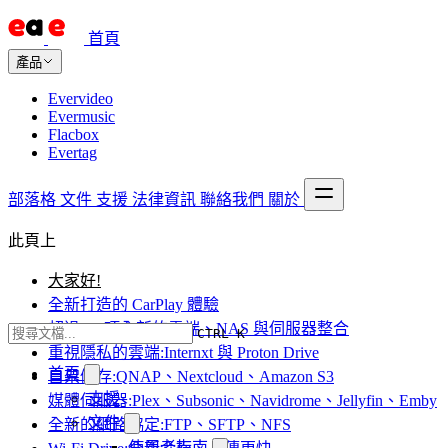
首頁
產品
Evervideo
Evermusic
Flacbox
Evertag
部落格
文件
支援
法律資訊
聯絡我們
關於
此頁上
大家好!
全新打造的 CarPlay 體驗
超過 10 項全新的雲端、NAS 與伺服器整合
CTRL K
重視隱私的雲端:Internxt 與 Proton Drive
首頁
自架儲存:QNAP、Nextcloud、Amazon S3
支援
媒體伺服器:Plex、Subsonic、Navidrome、Jellyfin、Emby
文件
全新的網路協定:FTP、SFTP、NFS
使用者指南