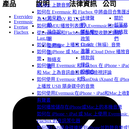
產品
說明
法律資訊
公司
或 Mac 上聽音樂
如何在 Evermusic 和 Flacbox 中將曲目合集匯
Evervideo
常見問
法律聲
關於
為 M3U、CSV 和 TXT
Evermusic
題
明
部落格
如何將M3U播放列表匯入Evermusic和Flacbox
Evertag
操作說
隱私權
聯絡我
Flacbox
從Evermusic和Flacbox匯出完整收聽記錄到
Last.fm
明
政策
們
Cookie
如何在 iPhone 上播放 FLAC（無損）音樂
使用指
政策
如何在 iPhone 或 Mac 上從 iCloud Drive 播放
南
條款與
樂
聯絡支
條件
如何使用 Evermusic 和 Flacbox 在 iPhone、iPa
援
授權合
和 Mac 上為音訊曲目新增和檢視評論
約
如何使用 Evermusic 和 SanDisk iXpand 在 iPho
上播放 USB 隨身碟中的音樂
如何使用Evermusic在iPhone、iPad和Mac上收
有聲書
如何播放儲存在iPhone或Mac上的本機音樂
如何在 iPhone、iPad 或 Mac 上使用 Evermusic
Flacbox 的音訊等化器
如何將USB隨身碟連接到iPhone並聆聽音樂或