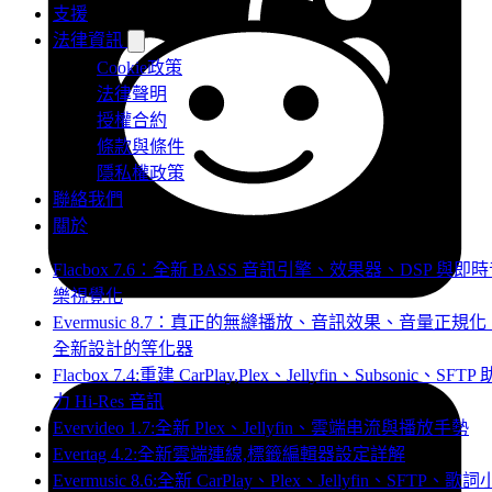
支援
法律資訊
Cookie政策
法律聲明
授權合約
條款與條件
隱私權政策
聯絡我們
關於
Flacbox 7.6：全新 BASS 音訊引擎、效果器、DSP 與即
樂視覺化
Evermusic 8.7：真正的無縫播放、音訊效果、音量正規化
全新設計的等化器
Flacbox 7.4:重建 CarPlay,Plex、Jellyfin、Subsonic、SFTP 
力 Hi-Res 音訊
Evervideo 1.7:全新 Plex、Jellyfin、雲端串流與播放手勢
Evertag 4.2:全新雲端連線,標籤編輯器設定詳解
Evermusic 8.6:全新 CarPlay、Plex、Jellyfin、SFTP、歌詞