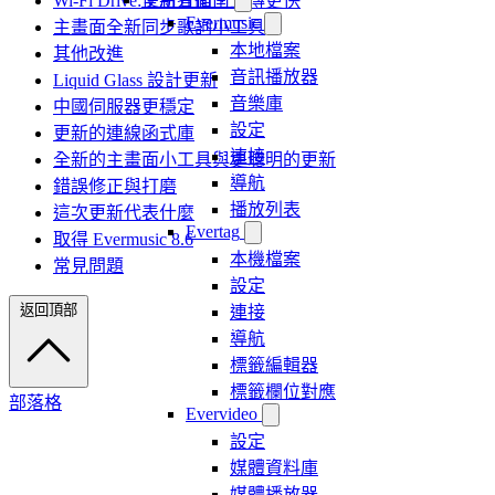
Wi-Fi Drive:全新介面、上傳更快
Evermusic
主畫面全新同步歌詞小工具
本地檔案
其他改進
音訊播放器
Liquid Glass 設計更新
音樂庫
中國伺服器更穩定
設定
更新的連線函式庫
連接
全新的主畫面小工具與更聰明的更新
導航
錯誤修正與打磨
播放列表
這次更新代表什麼
Evertag
取得 Evermusic 8.6
本機檔案
常見問題
設定
返回頂部
連接
導航
標籤編輯器
標籤欄位對應
部落格
Evervideo
設定
媒體資料庫
媒體播放器