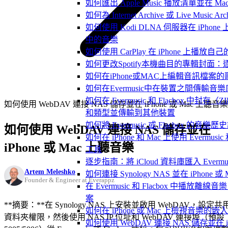
如何匯出 Apple Music 播放清單並在 Mac
如何為 Internet Archive 或 Live Music
如何使用 Kodi DLNA 伺服器在 iPhone 上播放 
中的音樂
如何使用 CarPlay 在 iPhone 上播放自
如何更改Spotify本機曲目的專輯封面
如何在iPhone或MAC上編輯音訊檔案的
如何在Evermusic中在裝置之間傳輸音
如何在 Evermusic 和 Flacbox 中
如何使用 WebDAV 連接 NAS 儲存並在 iPhone 或 Mac 上聽音樂
和類型並傳輸到其他裝置
如何將 Evermusic 或 Flacbox 的音樂歷史記錄
如何使用 WebDAV 連接 NAS 儲存並在
如何在 iPhone 和 Mac 上使用 Evermus
iPhone 或 Mac 上聽音樂
工具
逐步指南：將 iCloud 資料庫匯入 Evermusic
Artem Meleshko
如何連接 Synology NAS 並在 iPhone 
Founder & Engineer at Everappz
在 Evermusic 和 Flacbox 中播
案
**摘要：**在 Synology NAS 上安裝並啟用 WebDAV，設定共
如何在 iPhone 或 Mac 上檢視音樂的
資料夾權限，然後使用 NAS IP 位址和 WebDAV 連接埠（預設
如何使用 WebDAV 連接 NAS 儲存並在 iP