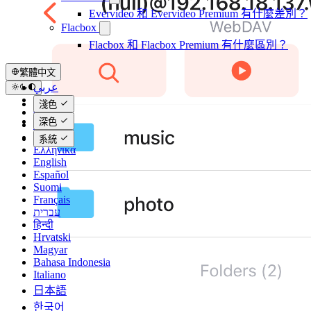
Evervideo 和 Evervideo Premium 有什麼差別？
Flacbox
Flacbox 和 Flacbox Premium 有什麼區別？
繁體中文
عربي
Català
淺色
Čeština
深色
Dansk
Deutsch
系統
Ελληνικά
English
Español
Suomi
Français
עברית
हिन्दी
Hrvatski
Magyar
Bahasa Indonesia
Italiano
日本語
한국어