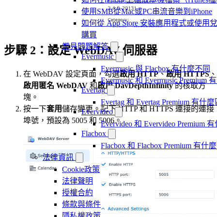
使用SMB從Mac或PC串流音樂到iPhone
如何從 App Store 安裝應用程式或
購買
常見問題解答
步驟 2：設定 WebDAV 伺服器
Evermusic
Evermusic 與 Flacbox 有什麼不同
在 WebDAV 設定頁面，勾選
啟用 HTTP
、
啟用 HTTPS
、
Evermusic 和 Evermusic Premi
啟用匿名 WebDAV
和
啟用 DavDepthInfinity
的核取方
Evertag
塊。
Evertag 和 Evertag Premium 有
按一下
套用
儲存變更。記下 HTTP 和 HTTPS 連接的連接
Evervideo
埠號，預設為 5005 和 5006。
Evervideo 和 Evervideo Premi
Flacbox
Flacbox 和 Flacbox Premium 
法律資訊
Cookie政策
法律聲明
授權合約
條款與條件
隱私權政策