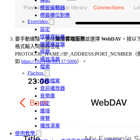
導航
標籤編輯器
標籤欄位對應
Evervideo
設定
媒體資料庫
要手動連接，選擇
連接雲端服務
並選擇
WebDAV
。按以
媒體播放器
格式輸入伺服器位址：
導覽
PROTOCOL_NAME://IP_ADDRESS:PORT_NUMBER（
播放清單
如
https://192.168.18.137:5006
）。
檔案
Flacbox
本機檔案
音訊播放器
音樂庫
設定
連接
導覽
播放清單
使用教學