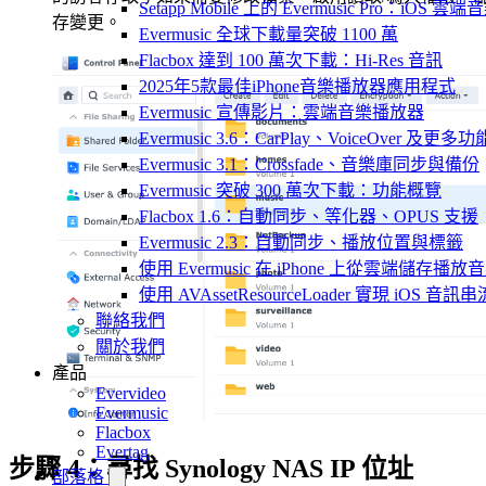
Setapp Mobile 上的 Evermusic Pro：iOS 雲端
存變更。
Evermusic 全球下載量突破 1100 萬
Flacbox 達到 100 萬次下載：Hi-Res 音訊
2025年5款最佳iPhone音樂播放器應用程式
Evermusic 宣傳影片：雲端音樂播放器
Evermusic 3.6：CarPlay、VoiceOver 及更多功
Evermusic 3.1：Crossfade、音樂庫同步與備份
Evermusic 突破 300 萬次下載：功能概覽
Flacbox 1.6：自動同步、等化器、OPUS 支援
Evermusic 2.3：自動同步、播放位置與標籤
使用 Evermusic 在 iPhone 上從雲端儲存播放
使用 AVAssetResourceLoader 實現 iOS 音
聯絡我們
關於我們
產品
Evervideo
Evermusic
Flacbox
Evertag
步驟 4：尋找 Synology NAS IP 位址
部落格