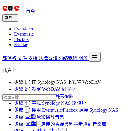
首頁
產品
Evervideo
Evermusic
Flacbox
Evertag
部落格
文件
支援
法律資訊
聯絡我們
關於
此頁上
步驟 1：在 Synology NAS 上安裝 WebDAV
步驟 2：設定 WebDAV 伺服器
步驟 3：設定共用資料夾權限
CTRL K
步驟 4：尋找 Synology NAS IP 位址
首頁
步驟 5：使用 Evermusic/Flacbox 連接 Synology NAS
支援
步驟 6：瀏覽和播放音樂
文件
步驟 7：將已連接的雲端資料夾新增到音樂庫
使用者指南