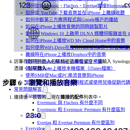
如何從Evermusic、Flacbox、Evertag連接Bluesou
如何從 YouTube 下載音樂並在 iPhone 上離線收聽
如何中斷第三方應用程式與Google帳戶的連結
如何在iPhone上播放音樂的同時錄製影片
如何在 Windows 10 上啟用 DLNA 媒體伺服器並在 
如何在iPhone上播放WD My Cloud Home中的音樂
如何使用WiFi-Drive在沒有iTunes的情況下將音樂檔
離線時在iPhone上播放Dropbox中的音樂
如何在 iPhone 和 Mac 上編輯 ID3 標籤
訪客存取時將登入名稱和密碼欄位留空，或輸入 Synolog
如何在iPhone上播放本機檔案（iTunes檔案）
憑證。點擊
登入
。
使用SMB從Mac或PC串流音樂到iPhone
步驟 6：瀏覽和播放音樂
如何從 App Store 安裝應用程式或使用兌換促銷
常見問題解答
Evermusic
連接後，裝置將出現在
連接的配件
列表中。
Evermusic 與 Flacbox 有什麼不同
Evermusic 和 Evermusic Premium 有什麼區別
Evertag
Evertag 和 Evertag Premium 有什麼區別
Evervideo