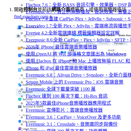
Flacbox 7.6：全新 BASS 音訊引擎、效果器、D
開啟
控制台
並前往
網路介面
標籤頁，或使用瀏覽器造訪
Evermusic 8.7：真正的無縫播放、音訊效果、
find.synology.com
。
Flacbox 7.4:重建 CarPlay,Plex、Jellyfin、Subsoni
Evervideo 1.7:全新 Plex、Jellyfin、雲端串流與播
Evertag 4.2:全新雲端連線,標籤編輯器設定詳解
Evermusic 8.6:全新 CarPlay、Plex、Jellyfin、S
2026年 iPhone 最佳雲端音樂播放器
使用 OpenAI 將 Wix 部落格文章匯出為 Markdown
使用 Flacbox 在 iPhone 和 Mac 上播放無損 FLAC 和
iPhone 和 iPad 最佳雲端音樂播放器
Evermusic 6.8：Aliyun Drive、Synology、全新介
Setapp Mobile 上的 Evermusic Pro：iOS 雲端音樂
Evermusic 全球下載量突破 1100 萬
Flacbox 達到 100 萬次下載：Hi-Res 音訊
2025年5款最佳iPhone音樂播放器應用程式
Evermusic 宣傳影片：雲端音樂播放器
Evermusic 3.6：CarPlay、VoiceOver 及更多功能
Evermusic 3.1：Crossfade、音樂庫同步與備份