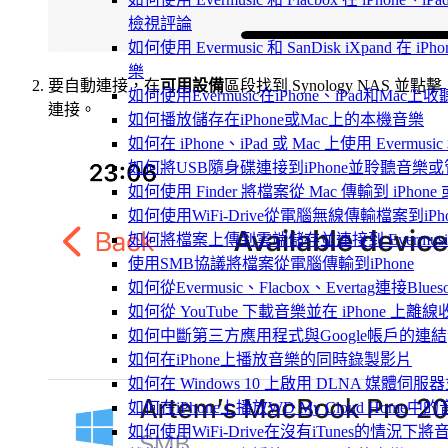
檢視評論
如何使用 Evermusic 和 SanDisk iXpand 在
樂
要自動連接，在
可用設備
區段找到 Synology NAS 並點擊
如何使用Evermusic在iPhone、iPad和Mac
連接。
如何播放儲存在iPhone或Mac上的本機音樂
如何在 iPhone、iPad 或 Mac 上使用 Evermus
如何將USB隨身碟連接到iPhone並聆聽音樂
如何使用 Finder 將檔案從 Mac 傳輸到 iPhone 或
如何使用WiFi-Drive從電腦無線傳輸檔案到iPho
如何將檔案上傳到雲端儲存並連接到 Evermusic、Fla
使用SMB協議將檔案從電腦傳輸到iPhone
如何從Evermusic、Flacbox、Evertag連接Blu
如何從 YouTube 下載音樂並在 iPhone 上離線
如何中斷第三方應用程式與Google帳戶的連結
如何在iPhone上播放音樂的同時錄製影片
如何在 Windows 10 上啟用 DLNA 媒體伺服器
如何在iPhone上播放WD My Cloud Home中
如何使用WiFi-Drive在沒有iTunes的情況下