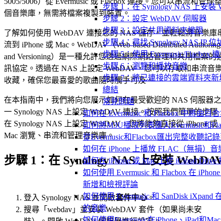
5005/5006）從 Evermusic 或 Flacbox 連接。您可以串流和管理
步驟 1：在 Synology NAS 上安裝 
個音樂庫，無需將檔案複製到裝置。
步驟 2：設定 WebDAV 伺服器
步驟 3：設定共用資料夾權限
了解如何使用 WebDAV 連接您的 NAS 儲存，並輕鬆將音樂庫
步驟 4：尋找 Synology NAS IP 位
流到 iPhone 或 Mac。WebDAV（Web-based Distributed Authoring
步驟 5：使用 Evermusic/Flacbox 連
and Versioning）是一種允許您透過網際網路管理和共用檔案的
步驟 6：瀏覽和播放音樂
訊協定。透過在 NAS 上設定 WebDAV，您可以存取和串流音
步驟 7：將已連接的雲端資料夾
收藏，確保您最喜愛的歌曲隨時觸手可及。
總結
在本指南中，我們將向您展示如何在最受歡迎的 NAS 伺服器
常見問題
一 Synology NAS 上設定 WebDAV 連接。按照我們簡單的步驟
如何在 Evermusic 和 Flacbox 中將曲
在 Synology NAS 上設定 WebDAV，您將能夠直接從 iPhone 或
如何將M3U播放列表匯入Evermusic和Flac
Mac 瀏覽、串流和管理音樂庫。
從Evermusic和Flacbox匯出完整收聽記錄到
如何在 iPhone 上播放 FLAC（無損）音
步驟 1：在 Synology NAS 上安裝 WebDA
如何在 iPhone 或 Mac 上從 iCloud Dri
如何使用 Evermusic 和 Flacbox 在 iPh
新增和檢視評論
如何使用 Evermusic 和 SanDisk iXpan
登入 Synology NAS 並開啟
套件中心
。
的音樂
搜尋「webdav」並安裝 WebDAV 套件（如果尚未安
如何使用Evermusic在iPhone、iPad和