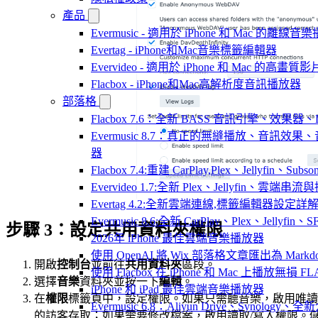
產品
Evermusic - 適用於 iPhone 和 Mac 的離線
Evertag - iPhone和Mac音樂標籤編輯器
Evervideo - 適用於 iPhone 和 Mac 的高畫
Flacbox - iPhone和Mac高解析度音訊播放器
部落格
Flacbox 7.6：全新 BASS 音訊引擎、效果
Evermusic 8.7：真正的無縫播放、音訊
器
Flacbox 7.4:重建 CarPlay,Plex、Jellyfin、Su
Evervideo 1.7:全新 Plex、Jellyfin、雲端
Evertag 4.2:全新雲端連線,標籤編輯器設定詳
Evermusic 8.6:全新 CarPlay、Plex、Jelly
步驟 3：設定共用資料夾權限
2026年 iPhone 最佳雲端音樂播放器
使用 OpenAI 將 Wix 部落格文章匯出為 Markd
開啟
控制台
並前往
共用資料夾
區段。
使用 Flacbox 在 iPhone 和 Mac 上播放無損 FL
選擇
音樂
資料夾並按一下
編輯
。
iPhone 和 iPad 最佳雲端音樂播放器
在
權限
標籤頁中，設定權限。如果只需聽音樂，啟用唯讀
Evermusic 6.8：Aliyun Drive、Synology
的訪客存取；如果需要修改檔案，啟用讀取/寫入權限。