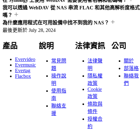
在 Synology 上使用 WebDAV 需要使用者名稱和密碼嗎？
我可以透過 WebDAV 從 NAS 串流 FLAC 和其他高解析度格式
嗎？
為什麼應用程式在可用設備中找不到我的 NAS？
最後更新於
July 28, 2024
產品
說明
法律資訊
公司
Evervideo
常見問
法律聲
關於
Evermusic
題
明
部落格
Evertag
操作說
隱私權
聯絡我
Flacbox
明
政策
們
Cookie
使用指
政策
南
條款與
聯絡支
條件
援
授權合
約