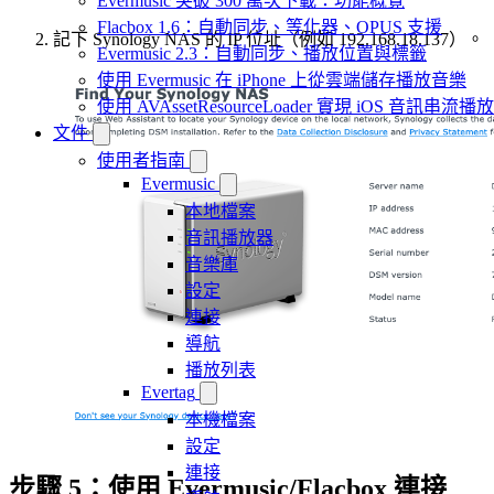
Evermusic 突破 300 萬次下載：功能概覽
Flacbox 1.6：自動同步、等化器、OPUS 支援
記下 Synology NAS 的 IP 位址（例如 192.168.18.137）。
Evermusic 2.3：自動同步、播放位置與標籤
使用 Evermusic 在 iPhone 上從雲端儲存播放音樂
使用 AVAssetResourceLoader 實現 iOS 音訊串流播放
文件
使用者指南
Evermusic
本地檔案
音訊播放器
音樂庫
設定
連接
導航
播放列表
Evertag
本機檔案
設定
連接
步驟 5：使用 Evermusic/Flacbox 連接