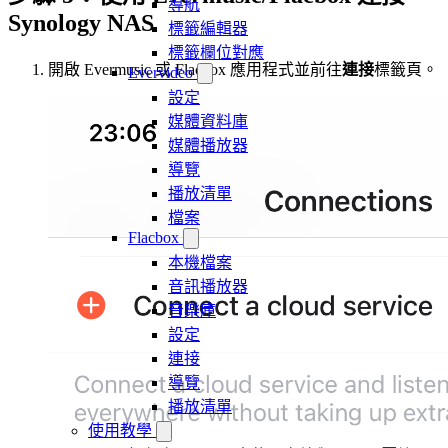
導航
Synology NAS
標籤編輯器
標籤欄位對應
開啟 Evermusic 或 Flacbox 應用程式並前往
連接
標籤頁。
Evervideo
設定
媒體資料庫
媒體播放器
導覽
播放清單
檔案
Flacbox
本機檔案
音訊播放器
音樂庫
設定
連接
導覽
播放清單
使用教學