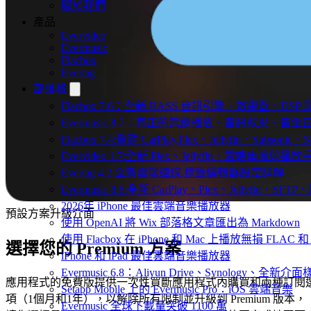
關於我們
產品
Evervideo
Evermusic
Flacbox
Evertag
部落格
Flacbox 7.6：全新 BASS 音訊引擎、效果器、D
Evermusic 8.7：真正的無縫播放、音訊效果、
Flacbox 7.4:重建 CarPlay,Plex、Jellyfin、Subsoni
Evervideo 1.7:全新 Plex、Jellyfin、雲端串流與播
Evertag 4.2:全新雲端連線,標籤編輯器設定詳解
Evermusic 8.6:全新 CarPlay、Plex、Jellyfin、S
2026年 iPhone 最佳雲端音樂播放器
預設方案升級介面
使用 OpenAI 將 Wix 部落格文章匯出為 Markdown
使用 Flacbox 在 iPhone 和 Mac 上播放無損 FLAC 和
選擇您的 Premium 方案
iPhone 和 iPad 最佳雲端音樂播放器
Evermusic 6.8：Aliyun Drive、Synology、全新介
應用程式的免費版提供一次性買斷應用程式內購買和兩種訂閱
Setapp Mobile 上的 Evermusic Pro：iOS 雲端音樂
項（1個月和1年），以解除所有限制並升級到 Premium 版本，
Evermusic 全球下載量突破 1100 萬