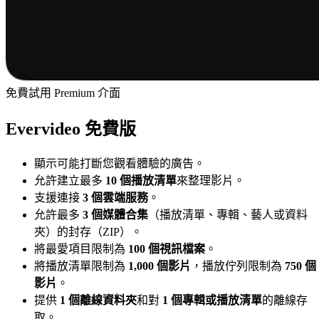
免費試用 Premium 介面
Evervideo 免費版
顯示可能打斷您觀看體驗的廣告。
允許建立最多
10 個播放清單
來整理影片。
支援連接
3 個雲端服務
。
允許最多
3 個媒體合集
（播放清單、專輯、藝人或資料
夾）的封存（ZIP）。
將最愛項目限制為
100 個視訊檔案
。
將播放清單限制為
1,000 個影片
，播放佇列限制為
750 個
影片
。
提供
1 個離線資料夾
和對
1 個專輯或播放清單
的離線存
取。