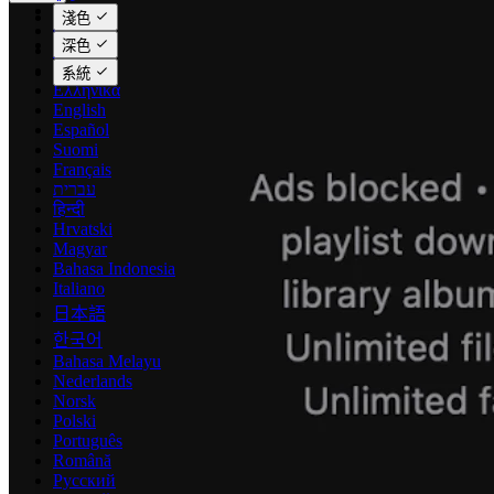
Català
淺色
Čeština
深色
Dansk
Deutsch
系統
Ελληνικά
English
Español
Suomi
Français
עברית
हिन्दी
Hrvatski
Magyar
Bahasa Indonesia
Italiano
日本語
한국어
Bahasa Melayu
Nederlands
Norsk
Polski
Português
Română
Русский