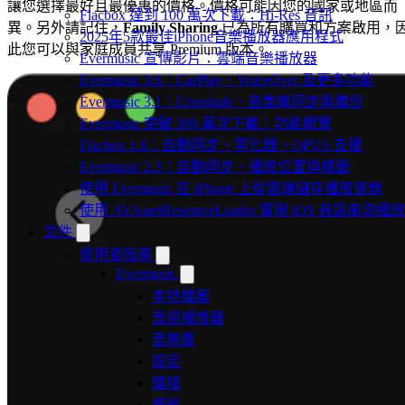
讓您選擇最好且最優惠的價格。價格可能因您的國家或地區而
Flacbox 達到 100 萬次下載：Hi-Res 音訊
異。另外請記住，
Family Sharing
已為所有購買和方案啟用，
2025年5款最佳iPhone音樂播放器應用程式
此您可以與家庭成員共享 Premium 版本。
Evermusic 宣傳影片：雲端音樂播放器
Evermusic 3.6：CarPlay、VoiceOver 及更多功能
Evermusic 3.1：Crossfade、音樂庫同步與備份
Evermusic 突破 300 萬次下載：功能概覽
Flacbox 1.6：自動同步、等化器、OPUS 支援
Evermusic 2.3：自動同步、播放位置與標籤
使用 Evermusic 在 iPhone 上從雲端儲存播放音樂
使用 AVAssetResourceLoader 實現 iOS 音訊串流播放
文件
使用者指南
Evermusic
本地檔案
音訊播放器
音樂庫
設定
連接
導航