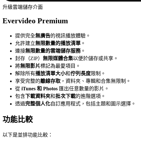
升級雲端儲存介面
Evervideo Premium
提供完全
無廣告
的視訊播放體驗。
允許建立
無限數量的播放清單
。
連接
無限數量的雲端儲存服務
。
封存（ZIP）
無限媒體合集
以便於儲存或共享。
將
無限影片
標記為最愛項目。
解除所有
播放清單大小
和
佇列長度
限制。
享受完整的
離線存取
，資料夾、專輯和合集無限制。
從
iTunes 和 Photos
匯出任意數量的影片。
包含
下載資料夾
和
批次下載
的進階選項。
透過
完整個人化
自訂應用程式，包括主題和圖示選擇。
功能比較
以下是並排功能比較：