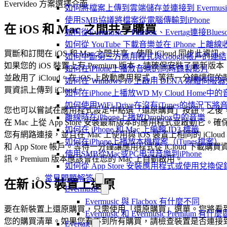
Evervideo 方案選擇介面
如何將檔案上傳到雲端儲存並連接到 Evermusic、Fla
使用SMB協議將檔案從電腦傳輸到iPhone
在 iOS 和 Mac 之間共享購買
如何從Evermusic、Flacbox、Evertag連接Blu
如何從 YouTube 下載音樂並在 iPhone 上離線
買斷和訂閱在 iOS 和 Mac 之間共享，使用 iCloud 同步此資訊。
如何中斷第三方應用程式與Google帳戶的連結
如果您的 iOS 裝置上有 Premium 版本，請確保安裝了最新版本
如何在iPhone上播放音樂的同時錄製影片
並啟用了 iCloud。在 iOS 上啟動應用程式，等待一分鐘讓您的
如何在 Windows 10 上啟用 DLNA 媒體伺服器
買資訊上傳到 iCloud。
如何在iPhone上播放WD My Cloud Home中
如何使用WiFi-Drive在沒有iTunes的情況下
您也可以嘗試在應用程式設定中點選「還原購買」按鈕。之後
離線時在iPhone上播放Dropbox中的音樂
在 Mac 上從 App Store 安裝最新版本的應用程式並啟動它。確
如何在 iPhone 和 Mac 上編輯 ID3 標籤
您有網路連接，並且在 Mac 上使用與 iOS 裝置上相同的 iCloud
如何在iPhone上播放本機檔案（iTunes檔案）
和 App Store 帳戶。等待一分鐘讓應用程式從 iCloud 下載購買
使用SMB從Mac或PC串流音樂到iPhone
訊。Premium 版本應該會在您的 Mac 上自動啟用。
如何從 App Store 安裝應用程式或使用兌
常見問題解答
在新 iOS 裝置上還原
Evermusic
Evermusic 與 Flacbox 有什麼不同
要在新裝置上還原購買，只需使用「還原購買」選單。您將看
Evermusic 和 Evermusic Premium 有什
您的購買清單。如果您看不到所有購買，請檢查裝置是否連接
Evertag