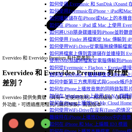
如何使用 Evermusic 和 SanDisk iXpa
如何使用Evermusic在iPhone、iPad和
如何播放儲存在iPhone或Mac上的本機
如何在 iPhone、iPad 或 Mac 上使用 Eve
如何將USB隨身碟連接到iPhone並聆
如何使用 Finder 將檔案從 Mac 傳輸到 iPho
如何使用WiFi-Drive從電腦無線傳輸檔案到
如何將檔案上傳到雲端儲存並連接到 Evermusic
Evervideo 和 Evervideo Premium 有什麼差別？
使用SMB協議將檔案從電腦傳輸到iPhon
如何從Evermusic、Flacbox、Evertag
Evervideo 和 Evervideo Premium 有什麼
如何從 YouTube 下載音樂並在 iPhone
差別？
如何中斷第三方應用程式與Google帳戶
如何在iPhone上播放音樂的同時錄製影
如何在 Windows 10 上啟用 DLNA 媒
Evervideo 提供免費版（具有一定使用限制）和高級版（具有額
如何在iPhone上播放WD My Cloud Ho
外功能，可透過應用程式內購買解鎖）兩個版本。
如何使用WiFi-Drive在沒有iTunes的
離線時在iPhone上播放Dropbox中的音樂
如何在 iPhone 和 Mac 上編輯 ID3 標籤
如何在iPhone上播放本機檔案（iTunes