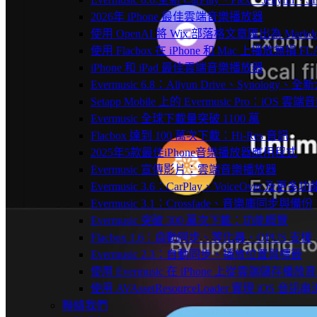
2026年 iPhone 最佳雲端音樂播放器
使用 OpenAI 將 Wix 部落格文章匯出為 Markd
使用 Flacbox 在 iPhone 和 Mac 上播放無損 FL
iPhone 和 iPad 最佳雲端音樂播放器
Evermusic 6.8：Aliyun Drive、Synology
Setapp Mobile 上的 Evermusic Pro：iOS 雲端
Evermusic 全球下載量突破 1100 萬
Flacbox 達到 100 萬次下載：Hi-Res 音訊
2025年5款最佳iPhone音樂播放器應用程式
Evermusic 宣傳影片：雲端音樂播放器
Evermusic 3.6：CarPlay、VoiceOver 及更多功
Evermusic 3.1：Crossfade、音樂庫同步與備份
Evermusic 突破 300 萬次下載：功能概覽
Flacbox 1.6：自動同步、等化器、OPUS 支援
Evermusic 2.3：自動同步、播放位置與標籤
使用 Evermusic 在 iPhone 上從雲端儲存播放
使用 AVAssetResourceLoader 實現 iOS 音
聯絡我們