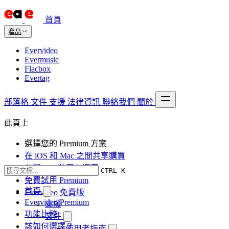
首頁
產品
Evervideo
Evermusic
Flacbox
Evertag
部落格
文件
支援
法律資訊
聯絡我們
關於
此頁上
選擇您的 Premium 方案
在 iOS 和 Mac 之間共享購買
在新 iOS 裝置上還原
CTRL K
免費試用 Premium
首頁
Evervideo 免費版
Evervideo Premium
支援
功能比較
文件
該如何選擇？
使用者指南