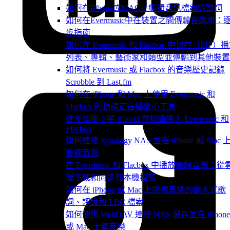
如何在iPhone或MAC上編輯音訊檔案的歌詞
如何在Evermusic中在裝置之間傳輸音樂庫：
步指南
如何在 Evermusic 和 Flacbox 中封存（ZIP）
列表、專輯、藝術家和類型並傳輸到其他裝置
如何將 Evermusic 或 Flacbox 的音樂歷史記錄
Scrobble 到 Last.fm
如何在 iPhone 和 Mac 上使用 Evermusic 和
Flacbox 的動態正在播放小工具
逐步指南：將 iCloud 資料庫匯入 Evermusic 和
Flacbox
如何連接 Synology NAS 並在 iPhone 或 Mac 
聆聽音樂
在 Evermusic 和 Flacbox 中播放離線音樂：從
端下載和同步到本機檔案
如何在 iPhone 或 Mac 上檢視音樂的嵌入式歌
詞、評論和 LRC 檔案
如何使用 WebDAV 連接 NAS 儲存並在 iPhone
或 Mac 上聽音樂