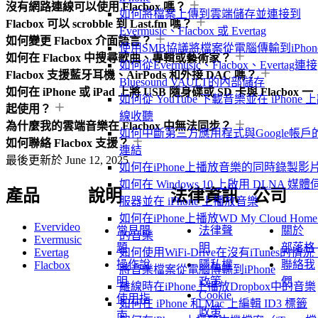
沒有網路連線可以使用 Flacbox 嗎？
如何將檔案上傳到雲端儲存並連接到
Flacbox 可以 scrobble 到 Last.fm 嗎？
Evermusic、Flacbox 或 Evertag
如何變更 Flacbox 介面語言？
使用SMB協議將檔案從電腦傳輸到iPhon
如何在 Flacbox 中搜尋歌曲、專輯或藝術家？
如何從Evermusic、Flacbox、Evertag連接
Flacbox 支援藍牙耳機、AirPods 和外接 DAC 嗎？
Bluesound VAULT的內部儲存
如何在 iPhone 或 iPad 上將 USB 隨身碟或 SD 卡與 Flacbox 一
如何從 YouTube 下載音樂並在 iPhone 
起使用？
線收聽
為什麼我的雲端音樂在 Flacbox 中無法同步？
如何中斷第三方應用程式與Google帳戶
如何聯絡 Flacbox 支援？
連結
最後更新於
June 12, 2025
如何在iPhone上播放音樂的同時錄製影
如何在 Windows 10 上啟用 DLNA 媒體
產品
說明
法律資訊
公司
服器並在 iPhone 上播放音樂
如何在iPhone上播放WD My Cloud Hom
Evervideo
常見問
法律聲
關於
的音樂
Evermusic
題
明
部落格
Evertag
如何使用WiFi-Drive在沒有iTunes的情況
操作說
隱私權
聯絡我
Flacbox
將音樂檔案從電腦傳輸到iPhone
明
政策
們
離線時在iPhone上播放Dropbox中的音樂
Cookie
使用指
如何在 iPhone 和 Mac 上編輯 ID3 標籤
政策
南