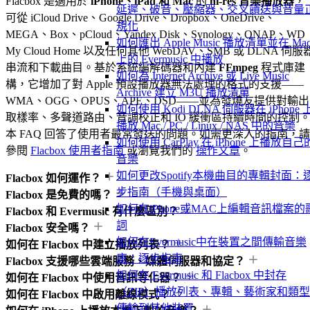
Flacbox 是適用於
iPhone、iPad 和 Mac
的
hi-res 音樂播放器
，
延遲、破音、壓縮器、交叉饋送與音量
可從 iCloud Drive、Google Drive、Dropbox、OneDrive、
規化
MEGA、Box、pCloud、Yandex Disk、Synology、QNAP、WD
如何匯出 Apple Music 播放清單並在 Ma
My Cloud Home 以及任何其他 WebDAV、SMB 或 DLNA 伺服
上的 Evermusic 中播放
串流和下載曲目。基於系統編解碼器和內建
FFmpeg
程式庫建
如何為 Internet Archive 或 Live Music
構，它增加了對 Apple 預設播放器無法處理的格式的支援——
Archive 建立 M3U 播放清單
WMA、OGG、OPUS、APE、DSD——並為發燒友提供對輸出
如何使用 Kodi DLNA 伺服器在 iPhone 
取樣率、多聲道路由、音調校正和 IO 緩衝區持續時間的控制
播放 Mac / PC / Linux / NAS 中的音樂
本 FAQ 回答了使用者最常發送的問題。如需更深入的指南，請
如何使用 CarPlay 在 iPhone 上播放自己
參閱
Flacbox 使用者指南
或瀏覽我們的
操作文章
。
音樂
如何更改Spotify本機曲目的專輯封面：
Flacbox 如何運作？
步指南（手機與桌面）
Flacbox 是免費的嗎？
如何在iPhone或MAC上編輯音訊檔案的
Flacbox 和 Evermusic 有什麼區別？
詞
Flacbox 安全嗎？
如何在Evermusic中在裝置之間傳輸音樂
如何在 Flacbox 中建立播放列表？
庫：逐步指南
Flacbox 支援哪些雲端服務、媒體伺服器和協定？
如何在 Evermusic 和 Flacbox 中封存
如何在 Flacbox 中使用音訊等化器？
（ZIP）播放列表、專輯、藝術家和類
如何在 Flacbox 中啟用離線模式？
傳輸到其他裝置