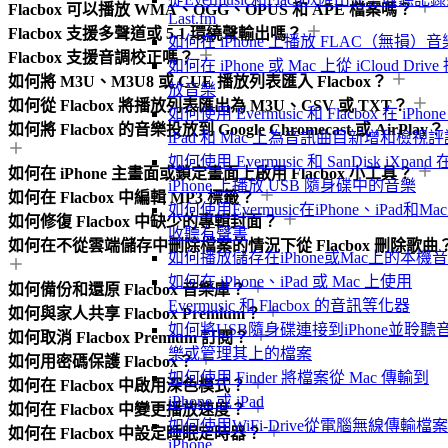
Flacbox 可以播放 WMA、OGG、OPUS 和 APE 檔案嗎？
Last.fm
Flacbox 支援多聲道或 5.1 環繞聲輸出嗎？
如何在 iPhone 上播放 FLAC（無損）音
Flacbox 支援音調校正嗎？
如何在 iPhone 或 Mac 上從 iCloud Drive
如何將 M3U、M3U8 或 CUE 播放列表匯入 Flacbox？
放音樂
如何從 Flacbox 將播放列表匯出為 M3U、CSV 或 TXT？
如何使用 Evermusic 和 Flacbox 在 iPhon
如何將 Flacbox 的音樂投放到 Google Chromecast 或 AirPlay？
iPad 和 Mac 上為音訊曲目新增和檢視評
如何使用 Evermusic 和 SanDisk iXpand 
如何在 iPhone 主畫面或鎖定畫面上啟用 Flacbox 小工具？
iPhone 上播放 USB 隨身碟中的音樂
如何在 Flacbox 中編輯 MP3 標籤？
如何使用Evermusic在iPhone、iPad和Ma
如何修復 Flacbox 中缺少的專輯封面？
收聽有聲書
如何在不從雲端儲存中刪除檔案的情況下從 Flacbox 刪除歌曲
如何播放儲存在iPhone或Mac上的本機
如何在 iPhone、iPad 或 Mac 上使用
如何備份和還原 Flacbox 音樂庫？
Evermusic 和 Flacbox 的音訊等化器
如何與家人共享 Flacbox Premium？
如何將USB隨身碟連接到iPhone並聆聽
如何取消 Flacbox Premium 訂閱？
樂或管理其上的檔案
如何用密碼保護 Flacbox？
如何使用 Finder 將檔案從 Mac 傳輸到
如何在 Flacbox 中啟用深色模式？
iPhone 或 iPad
如何在 Flacbox 中變更播放速度？
如何使用WiFi-Drive從電腦無線傳輸檔
如何在 Flacbox 中設定睡眠定時器？
iPhone