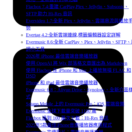
Flacbox 7.4:重建 CarPlay,Plex、Jellyfin、Subsonic、
SFTP 助力 Hi-Res 音訊
Evervideo 1.7:全新 Plex、Jellyfin、雲端串流與播放
勢
Evertag 4.2:全新雲端連線,標籤編輯器設定詳解
Evermusic 8.6:全新 CarPlay、Plex、Jellyfin、SFTP
詞小工具
2026年 iPhone 最佳雲端音樂播放器
使用 OpenAI 將 Wix 部落格文章匯出為 Markdown
使用 Flacbox 在 iPhone 和 Mac 上播放無損 FLAC 和
DSD
iPhone 和 iPad 最佳雲端音樂播放器
Evermusic 6.8：Aliyun Drive、Synology、全新介面
式
Setapp Mobile 上的 Evermusic Pro：iOS 雲端音樂
Evermusic 全球下載量突破 1100 萬
Flacbox 達到 100 萬次下載：Hi-Res 音訊
2025年5款最佳iPhone音樂播放器應用程式