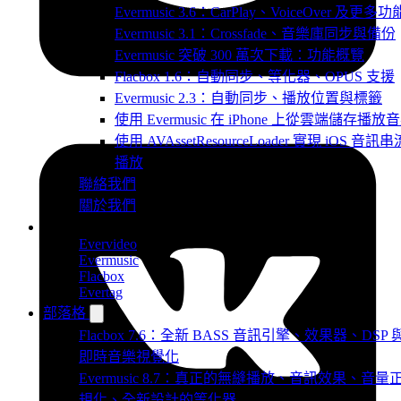
Evermusic 3.6：CarPlay、VoiceOver 及更多功
Evermusic 3.1：Crossfade、音樂庫同步與備份
Evermusic 突破 300 萬次下載：功能概覽
Flacbox 1.6：自動同步、等化器、OPUS 支援
Evermusic 2.3：自動同步、播放位置與標籤
使用 Evermusic 在 iPhone 上從雲端儲存播放
使用 AVAssetResourceLoader 實現 iOS 音訊串
播放
聯絡我們
關於我們
產品
Evervideo
Evermusic
Flacbox
Evertag
部落格
Flacbox 7.6：全新 BASS 音訊引擎、效果器、DSP 
即時音樂視覺化
Evermusic 8.7：真正的無縫播放、音訊效果、音量
規化、全新設計的等化器