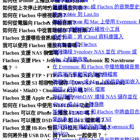
如何在 iPhone 上播放本機下載的音樂？
如何將 Evermusic 或 Flacbox 的音樂歷
如何從上次停止的地方繼續播放列表？
錄 Scrobble 到 Last.fm
如何在 Flacbox 中檢視歌詞？
如何在 iPhone 和 Mac 上使用 Evermusic
如何從電腦向 Flacbox 傳輸音樂？
Flacbox 的動態正在播放小工具
如何在 Flacbox 中從雲端儲存下載音樂？
逐步指南：將 iCloud 資料庫匯入
Flacbox 支援哪些音訊格式？
Evermusic 和 Flacbox
我可以使用 Flacbox 播放有聲書嗎？
如何連接 Synology NAS 並在 iPhone 或
Flacbox 支援 NAS 裝置嗎？
Mac 上聆聽音樂
Flacbox 支援 Plex、Jellyfin、Emby、Subsonic 和 Navidrome
在 Evermusic 和 Flacbox 中播放離線音
嗎？
從雲端下載和同步到本機檔案
Flacbox 支援 FTP、FTPS、SFTP 和 NFS 嗎？
如何在 iPhone 或 Mac 上檢視音樂的嵌
Flacbox 支援 S3 相容物件儲存（AWS S3、Backblaze B2、
歌詞、評論和 LRC 檔案
Wasabi、MinIO、Cloudflare R2）嗎？
如何使用 WebDAV 連接 NAS 儲存並在
Flacbox 支援 Apple CarPlay 嗎？
iPhone 或 Mac 上聽音樂
如何在 Flacbox 中使用 Wi-Fi Drive 功能？
如何在 Evermusic 和 Flacbox 中將曲目
Flacbox 可以在 iPhone 上播放 FLAC 嗎？
匯出為 M3U、CSV 和 TXT
Flacbox 可以播放 DSD、DSF 和 DFF 檔案嗎？
如何將M3U播放列表匯入Evermusic和
Flacbox 支援 Hi-Res 音訊（24位元 / 96 kHz）嗎？
Flacbox
如何將外接 USB DAC 與 Flacbox 一起使用？
從Evermusic和Flacbox匯出完整收聽記