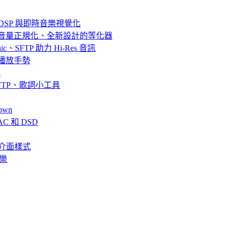
器、DSP 與即時音樂視覺化
效果、音量正規化、全新設計的等化器
bsonic、SFTP 助力 Hi-Res 音訊
串流與播放手勢
解
fin、SFTP、歌詞小工具
own
AC 和 DSD
、全新介面樣式
音樂