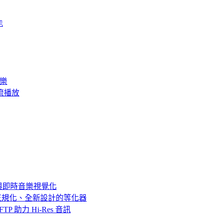
能
音樂
訊串流播放
SP 與即時音樂視覺化
音量正規化、全新設計的等化器
c、SFTP 助力 Hi-Res 音訊