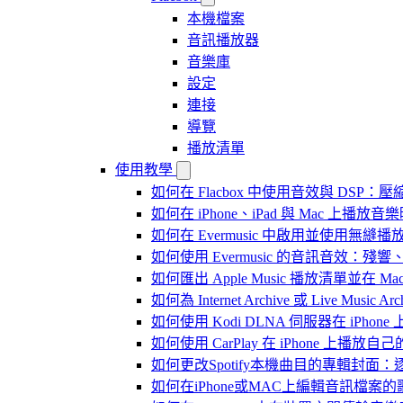
本機檔案
音訊播放器
音樂庫
設定
連接
導覽
播放清單
使用教學
如何在 Flacbox 中使用音效與 DSP：壓縮
如何在 iPhone、iPad 與 Mac 上
如何在 Evermusic 中啟用並使用無縫播
如何使用 Evermusic 的音訊音效
如何匯出 Apple Music 播放清單並在 Mac
如何為 Internet Archive 或 Live Music
如何使用 Kodi DLNA 伺服器在 iPhone 上播
如何使用 CarPlay 在 iPhone 上播放自
如何更改Spotify本機曲目的專輯封面
如何在iPhone或MAC上編輯音訊檔案的