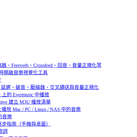
器、Freeverb、Crossfeed、回音、音量正規化等
播放音樂時開啟音樂視覺化工具
放
：殘響、延遲、破音、壓縮器、交叉饋送與音量正規化
 上的 Evermusic 中播放
 Archive 建立 M3U 播放清單
放 Mac / PC / Linux / NAS 中的音樂
己的音樂
：逐步指南（手機與桌面）
歌詞