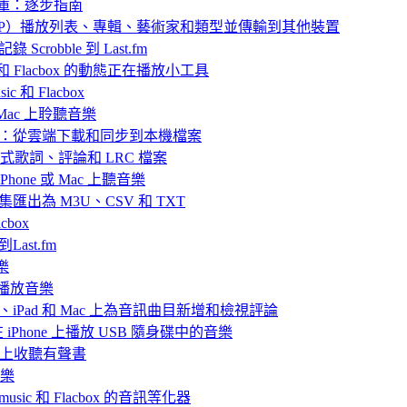
樂庫：逐步指南
 中封存（ZIP）播放列表、專輯、藝術家和類型並傳輸到其他裝置
 Scrobble 到 Last.fm
ic 和 Flacbox 的動態正在播放小工具
 和 Flacbox
或 Mac 上聆聽音樂
播放離線音樂：從雲端下載和同步到本機檔案
嵌入式歌詞、評論和 LRC 檔案
hone 或 Mac 上聽音樂
目合集匯出為 M3U、CSV 和 TXT
box
Last.fm
樂
ve 播放音樂
iPhone、iPad 和 Mac 上為音訊曲目新增和檢視評論
nd 在 iPhone 上播放 USB 隨身碟中的音樂
Mac上收聽有聲書
音樂
rmusic 和 Flacbox 的音訊等化器