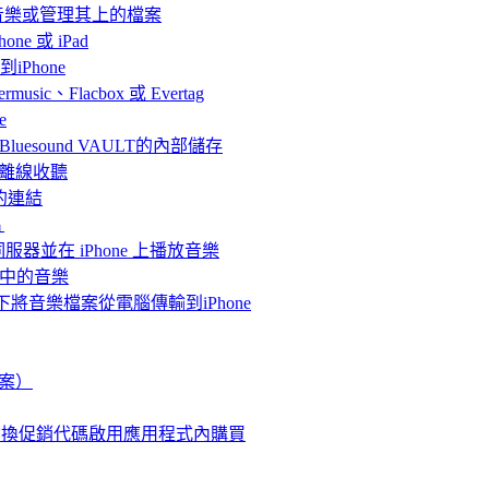
聽音樂或管理其上的檔案
ne 或 iPad
iPhone
、Flacbox 或 Evertag
e
連接Bluesound VAULT的內部儲存
 上離線收聽
的連結
片
體伺服器並在 iPhone 上播放音樂
me中的音樂
情況下將音樂檔案從電腦傳輸到iPhone
檔案）
使用兌換促銷代碼啟用應用程式內購買