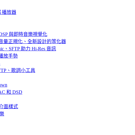
質影片播放器
器、DSP 與即時音樂視覺化
效果、音量正規化、全新設計的等化器
bsonic、SFTP 助力 Hi-Res 音訊
串流與播放手勢
解
fin、SFTP、歌詞小工具
own
AC 和 DSD
、全新介面樣式
音樂