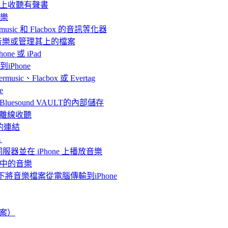
Mac上收聽有聲書
音樂
rmusic 和 Flacbox 的音訊等化器
聽音樂或管理其上的檔案
ne 或 iPad
iPhone
、Flacbox 或 Evertag
e
連接Bluesound VAULT的內部儲存
 上離線收聽
的連結
片
體伺服器並在 iPhone 上播放音樂
me中的音樂
情況下將音樂檔案從電腦傳輸到iPhone
檔案）