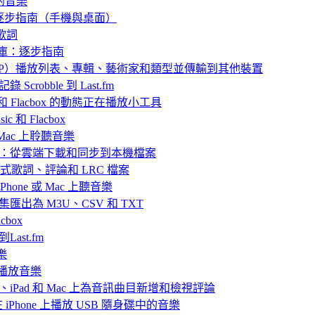
己的音樂
：逐步指南（手機與桌面）
歌詞
樂庫：逐步指南
 中封存（ZIP）播放列表、專輯、藝術家和類型並傳輸到其他裝置
 Scrobble 到 Last.fm
ic 和 Flacbox 的動態正在播放小工具
 和 Flacbox
或 Mac 上聆聽音樂
播放離線音樂：從雲端下載和同步到本機檔案
嵌入式歌詞、評論和 LRC 檔案
hone 或 Mac 上聽音樂
目合集匯出為 M3U、CSV 和 TXT
box
Last.fm
樂
ve 播放音樂
iPhone、iPad 和 Mac 上為音訊曲目新增和檢視評論
nd 在 iPhone 上播放 USB 隨身碟中的音樂