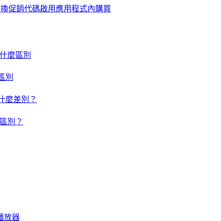
使用兌換促銷代碼啟用應用程式內購買
um 有什麼區別
什麼區別
um 有什麼差別？
有什麼區別？
音樂播放器