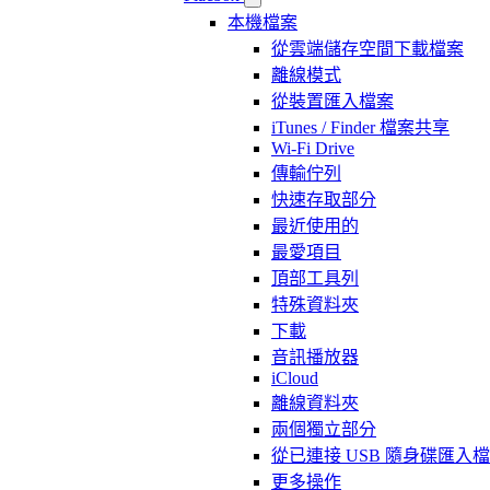
本機檔案
從雲端儲存空間下載檔案
離線模式
從裝置匯入檔案
iTunes / Finder 檔案共享
Wi-Fi Drive
傳輸佇列
快速存取部分
最近使用的
最愛項目
頂部工具列
特殊資料夾
下載
音訊播放器
iCloud
離線資料夾
兩個獨立部分
從已連接 USB 隨身碟匯入
更多操作