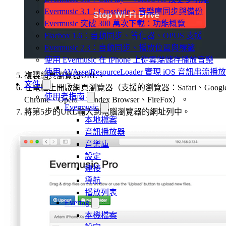
Evermusic 3.1：Crossfade、音樂庫同步與備份
Evermusic 突破 300 萬次下載：功能概覽
Flacbox 1.6：自動同步、等化器、OPUS 支援
Evermusic 2.3：自動同步、播放位置與標籤
使用 Evermusic 在 iPhone 上從雲端儲存播放音樂
使用 AVAssetResourceLoader 實現 iOS 音訊串流播放
複製網頁瀏覽器URL。
文件
在電腦上開啟網頁瀏覽器（支援的瀏覽器：Safari、Googl
使用者指南
Chrome、Opera、Yandex Browser、FireFox）。
Evermusic
將第5步的URL輸入到電腦瀏覽器的網址列中。
本地檔案
音訊播放器
音樂庫
設定
連接
導航
播放列表
Evertag
本機檔案