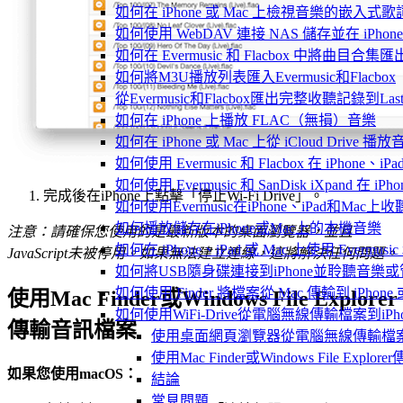
如何在 iPhone 或 Mac 上檢視音樂的嵌入式
如何使用 WebDAV 連接 NAS 儲存並在 iPhon
如何在 Evermusic 和 Flacbox 中將曲目合集匯
如何將M3U播放列表匯入Evermusic和Flacbox
從Evermusic和Flacbox匯出完整收聽記錄到Last
如何在 iPhone 上播放 FLAC（無損）音樂
如何在 iPhone 或 Mac 上從 iCloud Drive 播
如何使用 Evermusic 和 Flacbox 在 iPho
如何使用 Evermusic 和 SanDisk iXpand 在
完成後在iPhone上點擊「停止Wi-Fi Drive」。
如何使用Evermusic在iPhone、iPad和Mac
如何播放儲存在iPhone或Mac上的本機音樂
注意：請確保您使用的是最新版本的桌面瀏覽器，並且
如何在 iPhone、iPad 或 Mac 上使用 Evermus
JavaScript未被停用。如果無法建立連線，這將解決任何問題。
如何將USB隨身碟連接到iPhone並聆聽音樂
如何使用 Finder 將檔案從 Mac 傳輸到 iPhone 或
使用Mac Finder或Windows File Explorer
如何使用WiFi-Drive從電腦無線傳輸檔案到iPho
傳輸音訊檔案
使用桌面網頁瀏覽器從電腦無線傳輸檔
使用Mac Finder或Windows File Expl
如果您使用macOS：
結論
常見問題