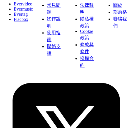
Evervideo
常見問
法律聲
關於
Evermusic
題
明
部落格
Evertag
操作說
隱私權
聯絡我
Flacbox
明
政策
們
Cookie
使用指
政策
南
條款與
聯絡支
條件
援
授權合
約