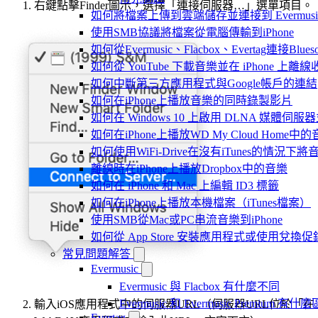
右鍵點擊Finder圖示，選擇「連接伺服器…」選單項目。
如何將檔案上傳到雲端儲存並連接到 Evermusic、Fla
使用SMB協議將檔案從電腦傳輸到iPhone
如何從Evermusic、Flacbox、Evertag連接Blu
如何從 YouTube 下載音樂並在 iPhone 上離線
如何中斷第三方應用程式與Google帳戶的連結
如何在iPhone上播放音樂的同時錄製影片
如何在 Windows 10 上啟用 DLNA 媒體伺服器
如何在iPhone上播放WD My Cloud Home中
如何使用WiFi-Drive在沒有iTunes的情況下
離線時在iPhone上播放Dropbox中的音樂
如何在 iPhone 和 Mac 上編輯 ID3 標籤
如何在iPhone上播放本機檔案（iTunes檔案）
使用SMB從Mac或PC串流音樂到iPhone
如何從 App Store 安裝應用程式或使用兌
常見問題解答
Evermusic
Evermusic 與 Flacbox 有什麼不同
Evermusic 和 Evermusic Premium 有什
輸入iOS應用程式中的伺服器URL（伺服器URL位於「在
Evertag