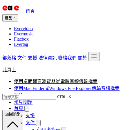
首頁
產品
Evervideo
Evermusic
Flacbox
Evertag
部落格
文件
支援
法律資訊
聯絡我們
關於
此頁上
使用桌面網頁瀏覽器從電腦無線傳輸檔案
使用Mac Finder或Windows File Explorer傳輸音訊檔案
結論
CTRL K
常見問題
首頁
返回頂部
支援
文件
使用者指南