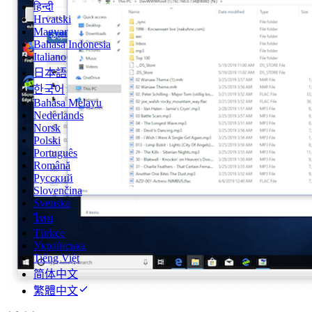
हिन्दी
Hrvatski
Magyar
Bahasa Indonesia
Italiano
日本語
한국어
Bahasa Melayu
Nederlands
Norsk
Polski
Português
Română
Русский
Slovenčina
Svenska
ไทย
Türkçe
Українська
Tiếng Việt
简体中文
繁體中文