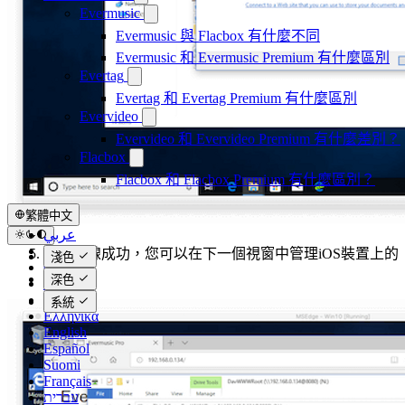
Evermusic
Evermusic 與 Flacbox 有什麼不同
Evermusic 和 Evermusic Premium 有什麼區別
Evertag
Evertag 和 Evertag Premium 有什麼區別
Evervideo
Evervideo 和 Evervideo Premium 有什麼差別？
Flacbox
Flacbox 和 Flacbox Premium 有什麼區別？
繁體中文
عربي
Català
如果連線成功，您可以在下一個視窗中管理iOS裝置上的
淺色
Čeština
檔案。
深色
Dansk
Deutsch
系統
Ελληνικά
English
Español
Suomi
Français
עברית