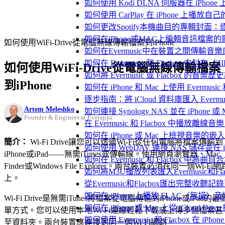
如何使用 Kodi DLNA 伺服器在 iPhone 上播
如何使用 CarPlay 在 iPhone 上播放自
如何更改Spotify本機曲目的專輯封面
如何在iPhone或MAC上編輯音訊檔案的
如何使用WiFi-Drive從電腦無線傳輸檔案到iPhone
如何在Evermusic中在裝置之間傳輸音
如何在 Evermusic 和 Flacbox
如何使用WiFi-Drive從電腦無線傳輸檔案
如何將 Evermusic 或 Flacbox 的音樂歷史記錄
到iPhone
如何在 iPhone 和 Mac 上使用 Evermus
逐步指南：將 iCloud 資料庫匯入 Evermusic
Artem Meleshko
如何連接 Synology NAS 並在 iPhone 
Founder & Engineer at Everappz
在 Evermusic 和 Flacbox 中
如何在 iPhone 或 Mac 上檢視音樂的
簡介：
Wi-Fi Drive讓您可以透過Wi-Fi從任何電腦將檔案傳輸到
如何使用 WebDAV 連接 NAS 儲存並在 iP
iPhone或iPad——無需iTunes或傳輸線。使用網頁瀏覽器、Mac
如何在 Evermusic 和 Flacbox 中將曲
Finder或Windows File Explorer。兩台裝置必須在同一個Wi-Fi網
如何將M3U播放列表匯入Evermusic和Flac
上。
從Evermusic和Flacbox匯出完整收聽記錄到
如何在 iPhone 上播放 FLAC（無損）音
Wi-Fi Drive是無需iTunes將檔案從電腦傳輸到iPhone或iPad的最
如何在 iPhone 或 Mac 上從 iCloud Dri
單方式。您可以使用本地Wi-Fi連線輕鬆下載或上傳多個檔案甚
如何使用 Evermusic 和 Flacbox 在 
至資料夾。兩台裝置應連接到同一個Wi-Fi網路。