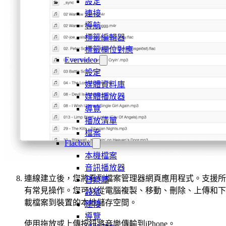
設定
連接
導航
標籤編輯器
標籤欄位對應
Evervideo
設定
媒體資料庫
媒體播放器
導覽
播放清單
檔案
Flacbox
本機檔案
音訊播放器
連線建立後，您將看到檔案管理器網頁應用程式。支援所
音樂庫
有常見操作。您可以從電腦複製、移動、刪除、上傳和下
設定
載檔案到裝置的本地儲存空間。
連接
導覽
使用拖放或上傳按鈕將音樂傳輸到iPhone。