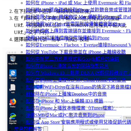
如何在 iPhone、iPad 或 Mac 上使用 Evermusic 和 
如何將USB隨身碟連接到iPhone並聆聽音樂或管理
在下拉選單中選擇「連線網路磁碟機」。
如何使用 Finder 將檔案從 Mac 傳輸到 iPhone 或 iPa
在「資料夾」文字欄位中輸入iOS應用程式的伺服器
如何使用WiFi-Drive從電腦無線傳輸檔案到iPhone
URL（伺服器URL位於「在WebDAV應用程式中輸入此
如何將檔案上傳到雲端儲存並連接到 Evermusic、Flacbo
URL」文字下方）。
使用SMB協議將檔案從電腦傳輸到iPhone
選擇磁碟機代號，點擊「完成」按鈕。
如何從Evermusic、Flacbox、Evertag連接Bluesou
如何從 YouTube 下載音樂並在 iPhone 上離線收聽
如何中斷第三方應用程式與Google帳戶的連結
如何在iPhone上播放音樂的同時錄製影片
如何在 Windows 10 上啟用 DLNA 媒體伺服器並在 
如何在iPhone上播放WD My Cloud Home中的音樂
如何使用WiFi-Drive在沒有iTunes的情況下將音樂檔
離線時在iPhone上播放Dropbox中的音樂
如何在 iPhone 和 Mac 上編輯 ID3 標籤
如何在iPhone上播放本機檔案（iTunes檔案）
使用SMB從Mac或PC串流音樂到iPhone
如何從 App Store 安裝應用程式或使用兌換促銷
常見問題解答