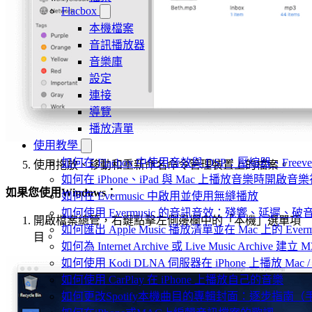
Flacbox
本機檔案
音訊播放器
音樂庫
設定
連接
導覽
播放清單
使用教學
如何在 Flacbox 中使用音效與 DSP：壓縮器、Freev
使用拖放、移動和重新命名命令管理裝置上的檔案。
如何在 iPhone、iPad 與 Mac 上播放音樂時開啟
如果您使用Windows：
如何在 Evermusic 中啟用並使用無縫播放
如何使用 Evermusic 的音訊音效：殘響、延遲
開啟檔案總管，右鍵點擊左側邊欄中的「本機」選單項
如何匯出 Apple Music 播放清單並在 Mac 上的 Ever
目。
如何為 Internet Archive 或 Live Music Archive 
如何使用 Kodi DLNA 伺服器在 iPhone 上播放 Mac / P
如何使用 CarPlay 在 iPhone 上播放自己的音樂
如何更改Spotify本機曲目的專輯封面：逐步指南