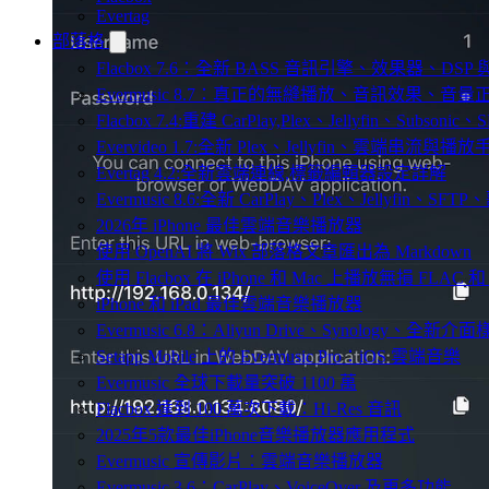
Evertag
部落格
Flacbox 7.6：全新 BASS 音訊引擎、效果器、D
Evermusic 8.7：真正的無縫播放、音訊效果、
Flacbox 7.4:重建 CarPlay,Plex、Jellyfin、Subsoni
Evervideo 1.7:全新 Plex、Jellyfin、雲端串流與播
Evertag 4.2:全新雲端連線,標籤編輯器設定詳解
Evermusic 8.6:全新 CarPlay、Plex、Jellyfin、S
2026年 iPhone 最佳雲端音樂播放器
使用 OpenAI 將 Wix 部落格文章匯出為 Markdown
使用 Flacbox 在 iPhone 和 Mac 上播放無損 FLAC 和
iPhone 和 iPad 最佳雲端音樂播放器
Evermusic 6.8：Aliyun Drive、Synology、全新介
Setapp Mobile 上的 Evermusic Pro：iOS 雲端音樂
Evermusic 全球下載量突破 1100 萬
Flacbox 達到 100 萬次下載：Hi-Res 音訊
2025年5款最佳iPhone音樂播放器應用程式
Evermusic 宣傳影片：雲端音樂播放器
Evermusic 3.6：CarPlay、VoiceOver 及更多功能