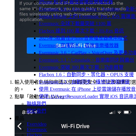
iPhone 和 iPad 最佳雲端音樂播放器
Evermusic 6.8：Aliyun Drive、Synology
Setapp Mobile 上的 Evermusic Pro：iOS 雲端
Evermusic 全球下載量突破 1100 萬
Flacbox 達到 100 萬次下載：Hi-Res 音訊
2025年5款最佳iPhone音樂播放器應用程式
Evermusic 宣傳影片：雲端音樂播放器
Evermusic 3.6：CarPlay、VoiceOver 及更多功
Evermusic 3.1：Crossfade、音樂庫同步與備份
Evermusic 突破 300 萬次下載：功能概覽
Flacbox 1.6：自動同步、等化器、OPUS 支援
Evermusic 2.3：自動同步、播放位置與標籤
輸入使用者名稱和密碼以使連線更安全，但此步驟是可選
使用 Evermusic 在 iPhone 上從雲端儲存播放
的。
使用 AVAssetResourceLoader 實現 iOS 音
點擊「啟動Wi-Fi Drive」。
聯絡我們
關於我們
產品
Evervideo
Evermusic
Flacbox