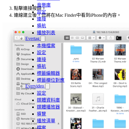
音樂庫
點擊連接按鈕。
設定
連線建立後，您將在Mac Finder中看到iPhone的內容。
連接
導航
播放列表
Evertag
本機檔案
設定
連接
導航
標籤編輯器
標籤欄位對應
Evervideo
設定
媒體資料庫
媒體播放器
導覽
播放清單
檔案