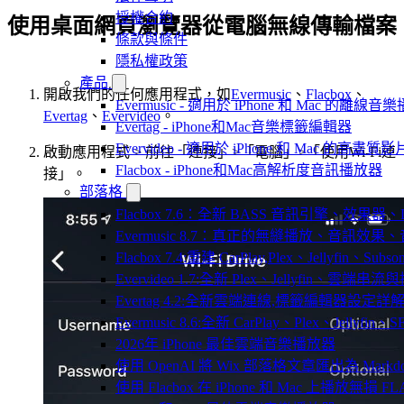
授權合約
使用桌面網頁瀏覽器從電腦無線傳輸檔案
條款與條件
隱私權政策
產品
開啟我們的任何應用程式，如
Evermusic
、
Flacbox
、
Evermusic - 適用於 iPhone 和 Mac 的離線
Evertag
、
Evervideo
。
Evertag - iPhone和Mac音樂標籤編輯器
Evervideo - 適用於 iPhone 和 Mac 的高畫
啟動應用程式 > 前往「連接」>「電腦」>「使用Wi-Fi連
Flacbox - iPhone和Mac高解析度音訊播放器
接」。
部落格
Flacbox 7.6：全新 BASS 音訊引擎、效果
Evermusic 8.7：真正的無縫播放、音訊
Flacbox 7.4:重建 CarPlay,Plex、Jellyfin、Su
Evervideo 1.7:全新 Plex、Jellyfin、雲端
Evertag 4.2:全新雲端連線,標籤編輯器設定詳
Evermusic 8.6:全新 CarPlay、Plex、Jelly
2026年 iPhone 最佳雲端音樂播放器
使用 OpenAI 將 Wix 部落格文章匯出為 Markd
使用 Flacbox 在 iPhone 和 Mac 上播放無損 FL