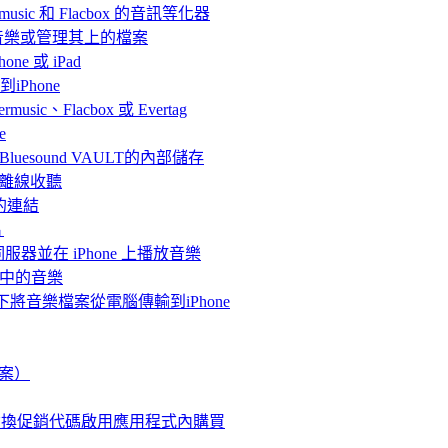
rmusic 和 Flacbox 的音訊等化器
聽音樂或管理其上的檔案
ne 或 iPad
iPhone
、Flacbox 或 Evertag
e
連接Bluesound VAULT的內部儲存
 上離線收聽
的連結
片
體伺服器並在 iPhone 上播放音樂
me中的音樂
情況下將音樂檔案從電腦傳輸到iPhone
檔案）
使用兌換促銷代碼啟用應用程式內購買