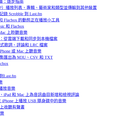
樂庫：逐步指南
 中封存（ZIP）播放列表、專輯、藝術家和類型並傳輸到其他裝置
 Scrobble 到 Last.fm
ic 和 Flacbox 的動態正在播放小工具
 和 Flacbox
或 Mac 上聆聽音樂
播放離線音樂：從雲端下載和同步到本機檔案
嵌入式歌詞、評論和 LRC 檔案
hone 或 Mac 上聽音樂
目合集匯出為 M3U、CSV 和 TXT
box
Last.fm
樂
ve 播放音樂
iPhone、iPad 和 Mac 上為音訊曲目新增和檢視評論
nd 在 iPhone 上播放 USB 隨身碟中的音樂
Mac上收聽有聲書
音樂