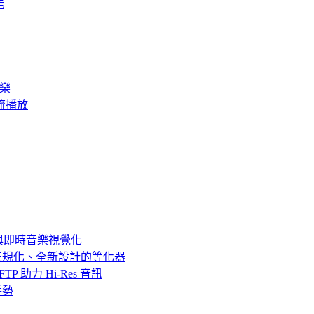
能
音樂
訊串流播放
SP 與即時音樂視覺化
音量正規化、全新設計的等化器
c、SFTP 助力 Hi-Res 音訊
放手勢