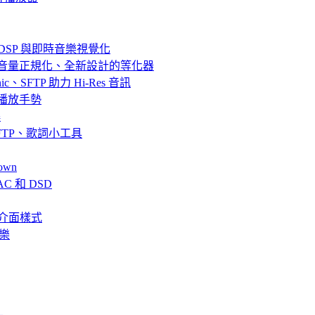
器、DSP 與即時音樂視覺化
效果、音量正規化、全新設計的等化器
bsonic、SFTP 助力 Hi-Res 音訊
串流與播放手勢
解
fin、SFTP、歌詞小工具
own
AC 和 DSD
、全新介面樣式
音樂