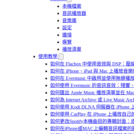
本機檔案
音訊播放器
音樂庫
設定
連接
導覽
播放清單
使用教學
如何在 Flacbox 中使用音效與 DSP：壓縮
如何在 iPhone、iPad 與 Mac 上
如何在 Evermusic 中啟用並使用無縫播
如何使用 Evermusic 的音訊音效
如何匯出 Apple Music 播放清單並在 Mac
如何為 Internet Archive 或 Live Music
如何使用 Kodi DLNA 伺服器在 iPhone 上播
如何使用 CarPlay 在 iPhone 上播放自
如何更改Spotify本機曲目的專輯封面
如何在iPhone或MAC上編輯音訊檔案的