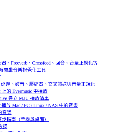
器、Freeverb、Crossfeed、回音、音量正規化等
播放音樂時開啟音樂視覺化工具
放
：殘響、延遲、破音、壓縮器、交叉饋送與音量正規化
 上的 Evermusic 中播放
 Archive 建立 M3U 播放清單
放 Mac / PC / Linux / NAS 中的音樂
己的音樂
：逐步指南（手機與桌面）
歌詞