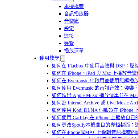
本機檔案
音訊播放器
音樂庫
設定
連接
導覽
播放清單
使用教學
如何在 Flacbox 中使用音效與 DSP：壓縮
如何在 iPhone、iPad 與 Mac 上
如何在 Evermusic 中啟用並使用無縫播
如何使用 Evermusic 的音訊音效
如何匯出 Apple Music 播放清單並在 Mac
如何為 Internet Archive 或 Live Music
如何使用 Kodi DLNA 伺服器在 iPhone 上播
如何使用 CarPlay 在 iPhone 上播放自
如何更改Spotify本機曲目的專輯封面
如何在iPhone或MAC上編輯音訊檔案的