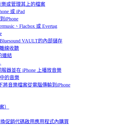
聽音樂或管理其上的檔案
ne 或 iPad
iPhone
、Flacbox 或 Evertag
e
連接Bluesound VAULT的內部儲存
 上離線收聽
的連結
片
體伺服器並在 iPhone 上播放音樂
me中的音樂
情況下將音樂檔案從電腦傳輸到iPhone
檔案）
使用兌換促銷代碼啟用應用程式內購買