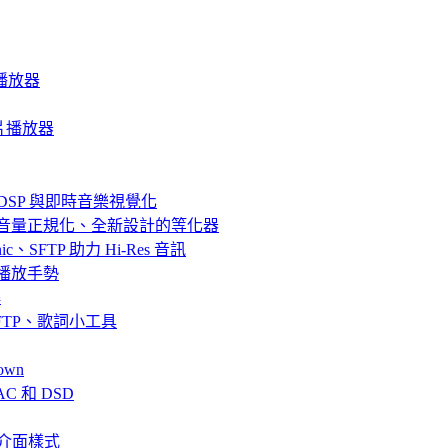
音樂播放器
質影片播放器
器、DSP 與即時音樂視覺化
效果、音量正規化、全新設計的等化器
bsonic、SFTP 助力 Hi-Res 音訊
串流與播放手勢
解
fin、SFTP、歌詞小工具
own
AC 和 DSD
、全新介面樣式