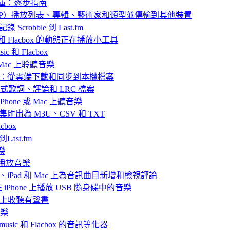
樂庫：逐步指南
 中封存（ZIP）播放列表、專輯、藝術家和類型並傳輸到其他裝置
 Scrobble 到 Last.fm
ic 和 Flacbox 的動態正在播放小工具
 和 Flacbox
或 Mac 上聆聽音樂
播放離線音樂：從雲端下載和同步到本機檔案
嵌入式歌詞、評論和 LRC 檔案
hone 或 Mac 上聽音樂
目合集匯出為 M3U、CSV 和 TXT
box
Last.fm
樂
ve 播放音樂
iPhone、iPad 和 Mac 上為音訊曲目新增和檢視評論
nd 在 iPhone 上播放 USB 隨身碟中的音樂
Mac上收聽有聲書
音樂
rmusic 和 Flacbox 的音訊等化器