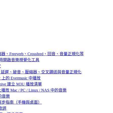
器、Freeverb、Crossfeed、回音、音量正規化等
播放音樂時開啟音樂視覺化工具
放
：殘響、延遲、破音、壓縮器、交叉饋送與音量正規化
 上的 Evermusic 中播放
 Archive 建立 M3U 播放清單
放 Mac / PC / Linux / NAS 中的音樂
己的音樂
：逐步指南（手機與桌面）
歌詞