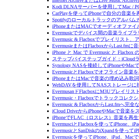
Internet ArchiveまたはLive Musi
Kodi DLNAサーバーを使用してMac / PC
CarPlayを使ってiPhoneで自分の音
Spotifyのローカルトラックのア
iPhoneまたはMACでオーディオフ
Evermusicでデバイス間の音楽ラ
Evermusic & Flacboxでプ
EvermusieまたはFlacboxからLas
iPhone と Mac で Evermusic 
ステップバイステップガイド：iCloudライ
Synology NASを接続してiPhoneや
EvermusicとFlacboxでオフ
iPhoneまたはMacで音楽の埋め込み
WebDAVを使用してNASストレージに接
EvermusanドFlacboxにM3Uプレ
Evermusic・Flacboxでトラック
Evermusic & FlacboxからLast
iCloud DriveからiPhoneやMac
iPhoneでFLAC（ロスレス）音楽を再
EvermusciとFlacboxを使ってiP
EvermusicとSanDiskのiXpand
Evermusicを使ってiPhone、iPad