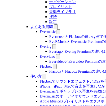
ナビゲーション
プレイリスト
音楽ライブラリ
接続
設定
よくある質問
Evermusic
EvermusicとFlacboxの違いは何
EveRMusicとEvermusic Prem
Evertag
EvertagとEvertag Premiumの
Evervideo
EvervideoとEvervideo Prem
Flacbox
FlacboxとFlacbox Premium
使い方
FlacboxでサウンドエフェクトとDSPを使う方
iPhone、iPad、Macで音楽を再
Evermusicでギャップレス再生を有効
Evermusicのオーディオサウン
Apple Musicのプレイリストをエクスポ