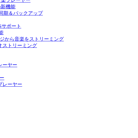
ド音楽プレーヤー
の他の新機能
ラリ同期＆バックアップ
USサポート
能
ストレージから音楽をストリーミング
ーディオストリーミング
楽プレーヤー
ヤー
ィオプレーヤー