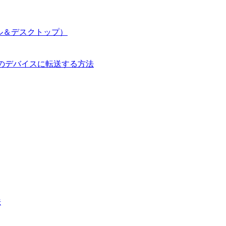
イル＆デスクトップ）
して別のデバイスに転送する方法
法