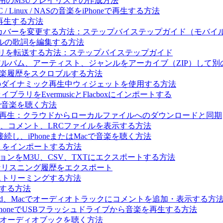
c Archive用のM3Uプレイリストの作成方法
 / Linux / NASの音楽をiPhoneで再生する方法
楽を再生する方法
ルバムカバーを変更する方法：ステップバイステップガイド（モバ
ァイルの歌詞を編集する方法
イブラリを転送する方法：ステップバイステップガイド
レイリスト、アルバム、アーティスト、ジャンルをアーカイブ（ZIP）
t.fmに音楽履歴をスクロブルする方法
と Flacbox のダイナミック再生中ウィジェットを使用する方法
ブラリをEvermusicとFlacboxにインポートする
Macで音楽を聴く方法
ライン音楽を再生：クラウドからローカルファイルへのダウンロードと同期
歌詞、コメント、LRCファイルを表示する方法
続し、iPhoneまたはMacで音楽を聴く方法
イリストをインポートする方法
コレクションをM3U、CSV、TXTにエクスポートする方法
.fmへ完全なリスニング履歴をエクスポート
で音楽をストリーミングする方法
生する方法
hone、iPad、Macでオーディオトラックにコメントを追加・表示する方
を使ってiPhoneでUSBフラッシュドライブから音楽を再生する方法
、Macでオーディオブックを聴く方法