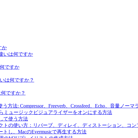
ですか
iumの違いは何ですか
違いは何ですか
iumの違いは何ですか？
の違いは何ですか？
法: Compressor、Freeverb、Crossfeed、Echo、音量
生しながらミュージックビジュアライザーをオンにする方法
にして使う方法
ドエフェクトの使い方：リバーブ、ディレイ、ディストーション、
ートし、MacのEvermusicで再生する方法