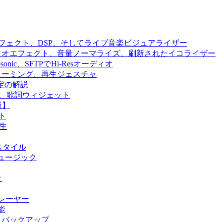
ジン、エフェクト、DSP、そしてライブ音楽ビジュアライザー
、オーディオエフェクト、音量ノーマライズ、刷新されたイコライザー
、Subsonic、SFTPでHi-Resオーディオ
ラウドストリーミング、再生ジェスチャ
設定の解説
n、SFTP、歌詞ウィジェット
版】
ト
再生
UIスタイル
ウドミュージック
オ
プレーヤー
機能
期＆バックアップ