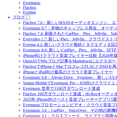
Evermusic
Flacbox
Evertag
ブログ
Flacbox 7.6：新しいBASSオーディオエン
Evermusic 8.7：本物のギャップレス再生
Flacbox 7.4: 刷新されたCarPlay、Plex、Jellyfin
Evervideo 1.7: 新しいPlex、Jellyfin、ク
Evertag 4.2: 新しいクラウド接続とタグエディタ
Evermusic 8.6: 新しいCarPlay、Plex、Jellyfi
iPhone向けクラウド音楽プレイヤー比較【2026年
OpenAIでWixブログ記事をMarkdownにエクスポー
FlacboxでiPhoneとMacでロスレスFLACとDSDを
iPhoneとiPad向け最高のクラウド音楽プレイヤー
Evermusic 6.8：Aliyun Drive、Synology、新しい
Setapp MobileでEvermusic Pro：iOS向けクラ
Evermusic 世界で1100万ダウンロード達成
Flacbox 100万ダウンロード達成：Hi-Resオーディ
2025年 iPhone向けベスト音楽プレーヤーアプリ5選
Evermusicプロモーションビデオ：クラウド音楽
Evermusic 3.6：CarPlay、VoiceOver、その他の新
Evermusic 3.1：クロスフェード、ライブラリ同