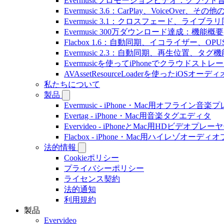
Evermusicプロモーションビデオ：クラウ
Evermusic 3.6：CarPlay、VoiceOver、そ
Evermusic 3.1：クロスフェード、ライブ
Evermusic 300万ダウンロード達成：機能概要
Flacbox 1.6：自動同期、イコライザー、OP
Evermusic 2.3：自動同期、再生位置、タグ機
Evermusicを使ってiPhoneでクラウド
AVAssetResourceLoaderを使ったiOSオ
私たちについて
製品
Evermusic - iPhone・Mac用オフライン音
Evertag - iPhone・Mac用音楽タグエディタ
Evervideo - iPhoneとMac用HDビデオプレー
Flacbox - iPhone・Mac用ハイレゾオーデ
法的情報
Cookieポリシー
プライバシーポリシー
ライセンス契約
法的通知
利用規約
製品
Evervideo