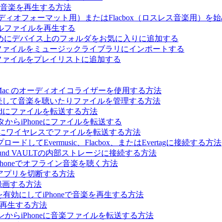
カル音楽を再生する方法
オーディオフォーマット用）またはFlacbox（ロスレス音楽用）を
ルファイルを再生する
めにデバイス上のフォルダをお気に入りに追加する
カルファイルをミュージックライブラリにインポートする
カルファイルをプレイリストに追加する
ne、iPad、Mac のオーディオイコライザーを使用する方法
に接続して音楽を聴いたりファイルを管理する方法
はiPadにファイルを転送する方法
からiPhoneにファイルを転送する
Phoneにワイヤレスでファイルを転送する方法
てEvermusic、Flacbox、またはEvertagに接続する方法
らBluesound VAULTの内部ストレージに接続する方法
Phoneでオフライン音楽を聴く方法
ィアプリを切断する方法
録画する方法
ーを有効にしてiPhoneで音楽を再生する方法
音楽を再生する方法
パソコンからiPhoneに音楽ファイルを転送する方法