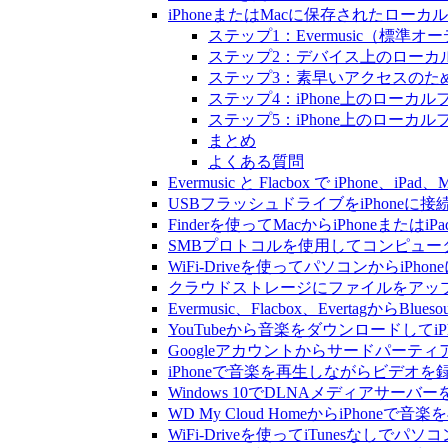
iPhoneまたはMacに保存されたロー
ステップ1：Evermusic（標準
ステップ2：デバイス上のローカ
ステップ3：素早いアクセスのた
ステップ4：iPhone上のロー
ステップ5：iPhone上のロー
まとめ
よくある質問
Evermusic と Flacbox で iPho
USBフラッシュドライブをiPhone
Finderを使ってMacからiPhoneまた
SMBプロトコルを使用してコンピュータ
WiFi-Driveを使ってパソコンからi
クラウドストレージにファイルをアップロードし
Evermusic、Flacbox、Evertagか
YouTubeから音楽をダウンロードしてi
Googleアカウントからサードパーテ
iPhoneで音楽を再生しながらビデオを
Windows 10でDLNAメディアサーバ
WD My Cloud HomeからiPhoneで
WiFi-Driveを使ってiTunesなしで