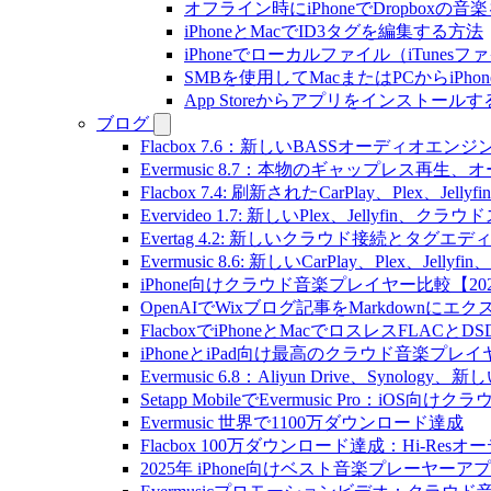
オフライン時にiPhoneでDropboxの
iPhoneとMacでID3タグを編集する方法
iPhoneでローカルファイル（iTune
SMBを使用してMacまたはPCからiPh
App Storeからアプリをインスト
ブログ
Flacbox 7.6：新しいBASSオーディ
Evermusic 8.7：本物のギャップレ
Flacbox 7.4: 刷新されたCarPlay、Plex、Jell
Evervideo 1.7: 新しいPlex、Jellyf
Evertag 4.2: 新しいクラウド接続とタグエ
Evermusic 8.6: 新しいCarPlay、Plex、Je
iPhone向けクラウド音楽プレイヤー比較【20
OpenAIでWixブログ記事をMarkdownにエ
FlacboxでiPhoneとMacでロスレスFLACとD
iPhoneとiPad向け最高のクラウド音楽プレイ
Evermusic 6.8：Aliyun Drive、Synolog
Setapp MobileでEvermusic Pro：iOS
Evermusic 世界で1100万ダウンロード達成
Flacbox 100万ダウンロード達成：Hi-Resオ
2025年 iPhone向けベスト音楽プレーヤーア