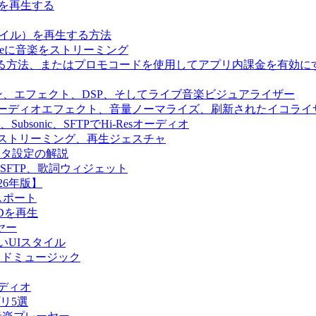
音楽を再生する
sファイル）を再生する方法
oneに音楽をストリーミング
ールする方法、またはプロモコードを使用してアプリ内課金を有効に
オエンジン、エフェクト、DSP、そしてライブ音楽ビジュアライザー
ス再生、オーディオエフェクト、音量ノーマライズ、刷新されたイコライ
yfin、Subsonic、SFTPでHi-Resオーディオ
in、クラウドストリーミング、再生ジェスチャ
ディタ設定の解説
llyfin、SFTP、歌詞ウィジェット
26年版】
クスポート
SDを再生
ヤー
y、新しいUIスタイル
向けクラウドミュージック
ーディオ
プリ5選