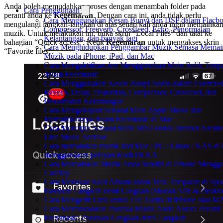
Anda boleh memudahkan proses dengan menambah folder pada
Cara Penggunaan
peranti anda ke
Kegemaran
. Dengan cara ini, anda tidak perlu
Cara Menggunakan Kesan Bunyi dan DSP dalam Flacbo
mengulangi langkah-langkah di atas setiap kali anda ingin memainka
Compressor, Freeverb, Crossfeed, Echo, Penormalan
muzik. Untuk melakukan ini, buka skrin “Local Files” dan tatal ke
Kelantangan, dan banyak lagi
bahagian “Quick access”. Ketik
Kegemaran
untuk mengakses skrin
Cara Menghidupkan Penggambar Muzik Semasa Memai
“Favorite files”.
Muzik pada iPhone, iPad, dan Mac
Cara Mengaktifkan dan Menggunakan Main Balik Tanpa
dalam Evermusic
Cara Menggunakan Kesan Bunyi Audio dalam Evermusi
Reverb, Delay, Distortion, Compressor, Crossfeed, dan
Penormalan Kelantangan
Cara Mengeksport Senarai Main Apple Music dan
Memainkannya dalam Evermusic di Mac
Cara Mencipta Senarai Main M3U untuk Internet Archiv
Live Music Archive
Cara memainkan muzik dari Mac / PC / Linux / NAS di 
menggunakan pelayan Kodi DLNA
Cara Memainkan Muzik Anda Sendiri di iPhone Mengg
CarPlay
Cara Menukar Kulit Album untuk Trek Tempatan di Spot
Panduan Langkah demi Langkah (Mudah Alih & Deskto
Cara Mengedit Lirik untuk Fail Audio di iPhone atau 
Cara Memindahkan Pustaka Muzik Anda Antara Peranti
Evermusic: Panduan Langkah demi Langkah