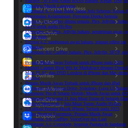
Flacbox 7.6: Enjin Audio BASS Baharu, Kesan, DSP, d
Visualizer Muzik Langsung
Evermusic 8.7: Main Balik Tanpa Jeda Sebenar, Kesan 
Penormalan Kelantangan, Penyama Direka Semula
Flacbox 7.4: CarPlay dibina semula, Plex, Jellyfin, Subso
SFTP untuk audio Hi-Res
Evervideo 1.7: Plex, Jellyfin baharu, penstriman awan, g
isyarat main
Evertag 4.2: sambungan awan baharu, tetapan editor tag
dijelaskan
Evermusic 8.6: CarPlay baharu, Plex, Jellyfin, SFTP, wi
lirik
Pemain Muzik Awan Terbaik untuk iPhone pada 2026
Eksport Catatan Blog Wix ke Markdown dengan OpenA
Main FLAC dan DSD Lossless di iPhone dan Mac deng
Flacbox
Pemain Muzik Awan Terbaik untuk iPhone dan iPad
Evermusic 6.8: Aliyun Drive, Synology, Gaya UI Bahar
Evermusic Pro di Setapp Mobile: Muzik Awan untuk iO
Evermusic Mencapai 11 Juta Muat Turun di Seluruh Dun
Flacbox Mencecah 1 Juta Muat Turun: Audio Hi-Res
5 Aplikasi Pemain Muzik iPhone Terbaik pada 2025
Video Promosi Evermusic: Pemain Muzik Awan
Evermusic 3.6: CarPlay, VoiceOver dan Lagi
Evermusic 3.1: Crossfade, Segerak Pustaka & Sandaran