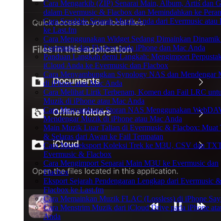
Cara Mengarkib (ZIP) Senarai Main, Album, Artis dan 
dalam Evermusic & Flacbox dan Memindahkan ke Perant
Cara Scrobble Sejarah Muzik Anda dari Evermusic atau
ke Last.fm
Cara Menggunakan Widget Sedang Dimainkan Dinamik
Evermusic dan Flacbox pada iPhone dan Mac Anda
Panduan Langkah demi Langkah: Mengimport Perpusta
iCloud Anda ke Evermusic dan Flacbox
Cara Menyambungkan Synology NAS dan Mendengar 
di iPhone atau Mac Anda
Cara Melihat Lirik Terbenam, Komen dan Fail LRC unt
Muzik di iPhone atau Mac Anda
Cara Menyambung Storan NAS Menggunakan WebDA
Mendengar Muzik di iPhone atau Mac Anda
Main Muzik Luar Talian di Evermusic & Flacbox: Muat
& Selaras dari Awan ke Fail Tempatan
Cara Mengeksport Koleksi Trek ke M3U, CSV dan TX
Evermusic & Flacbox
Cara Mengimport Senarai Main M3U ke Evermusic dan
Flacbox
Eksport Sejarah Pendengaran Lengkap dari Evermusic 
Flacbox ke Last.fm
Cara Memainkan Muzik FLAC (Lossless) di iPhone Say
Cara Menstrim Muzik dari iCloud Drive pada iPhone at
Anda