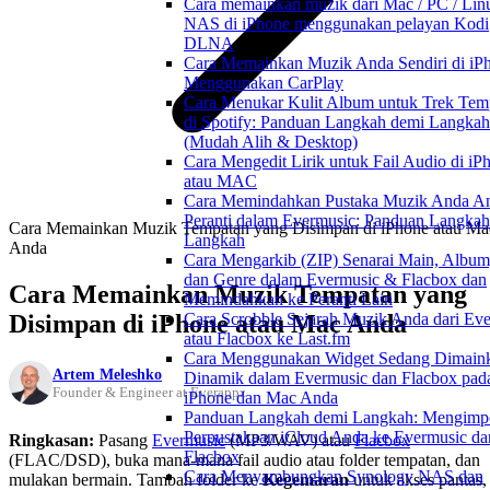
Cara memainkan muzik dari Mac / PC / Linu
NAS di iPhone menggunakan pelayan Kodi
DLNA
Cara Memainkan Muzik Anda Sendiri di iP
Menggunakan CarPlay
Cara Menukar Kulit Album untuk Trek Tem
di Spotify: Panduan Langkah demi Langkah
(Mudah Alih & Desktop)
Cara Mengedit Lirik untuk Fail Audio di iP
atau MAC
Cara Memindahkan Pustaka Muzik Anda An
Peranti dalam Evermusic: Panduan Langkah
Cara Memainkan Muzik Tempatan yang Disimpan di iPhone atau Ma
Langkah
Anda
Cara Mengarkib (ZIP) Senarai Main, Album,
dan Genre dalam Evermusic & Flacbox dan
Cara Memainkan Muzik Tempatan yang
Memindahkan ke Peranti Lain
Disimpan di iPhone atau Mac Anda
Cara Scrobble Sejarah Muzik Anda dari Ev
atau Flacbox ke Last.fm
Cara Menggunakan Widget Sedang Dimain
Artem Meleshko
Dinamik dalam Evermusic dan Flacbox pad
Founder & Engineer at Everappz
iPhone dan Mac Anda
Panduan Langkah demi Langkah: Mengimp
Perpustakaan iCloud Anda ke Evermusic da
Ringkasan:
Pasang
Evermusic
(MP3/WAV) atau
Flacbox
Flacbox
(FLAC/DSD), buka mana-mana fail audio atau folder tempatan, dan
Cara Menyambungkan Synology NAS dan
mulakan bermain. Tambah folder ke
Kegemaran
untuk akses pantas,