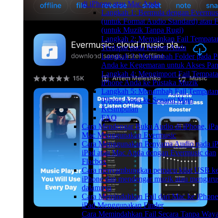
di iPhone atau Mac Anda
Langkah 1: Bermula dengan Evermus
(untuk Format Audio Standard) atau 
(untuk Muzik Tanpa Rugi)
Langkah 2: Memainkan Fail Tempata
Terdapat pada Peranti Anda
Langkah 3: Menambah Folder pada Pe
Anda ke Kegemaran untuk Akses Pan
Langkah 4: Mengimport Fail Tempata
iPhone Anda ke Pustaka Muzik
Langkah 5: Menambah Fail Tempatan
iPhone Anda ke Senarai Main
Kesimpulan
FAQ
Cara Mendengar Buku Audio di iPhone, iPa
Mac Menggunakan Evermusic
Cara Menggunakan Penyama Audio pada iP
iPad atau Mac Anda dengan Evermusic dan
Flacbox
Cara menyambungkan pemacu kilat USB k
iPhone dan mendengar muzik atau mengurus 
dalamnya
Cara Memindahkan Fail dari Mac ke iPhone
iPad Menggunakan Finder
Cara Memindahkan Fail Secara Tanpa Wayar