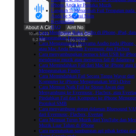
iPhone Anda ke Pustaka Muzik
Langkah 5: Menambah Fail Tempatan pada 
Anda ke Senarai Main
Kesimpulan
FAQ
Cara Mendengar Buku Audio di iPhone, iPad, da
Menggunakan Evermusic
Cara Menggunakan Penyama Audio pada iPhone, 
atau Mac Anda dengan Evermusic dan Flacbox
Cara menyambungkan pemacu kilat USB ke iPho
mendengar muzik atau mengurus fail di dalamnya
Cara Memindahkan Fail dari Mac ke iPhone atau 
Menggunakan Finder
Cara Memindahkan Fail Secara Tanpa Wayar dari
Komputer ke iPhone Menggunakan WiFi-Drive
Cara Memuat Naik Fail ke Storan Awan dan
Menyambung ke Evermusic, Flacbox, atau Everta
Pindahkan Fail dari Komputer ke iPhone Menggu
Protokol SMB
Cara menyambung storan dalaman Bluesound V
dari Evermusic, Flacbox, Evertag
Cara Memuat Turun Muzik dari YouTube dan Me
Muzik Luar Talian di iPhone
Cara memutuskan sambungan apl pihak ketiga dar