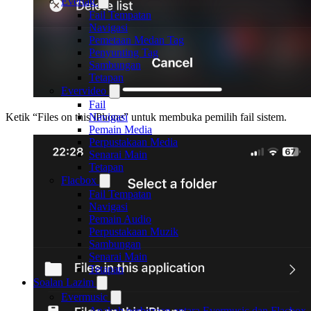
Evertag
Fail Tempatan
Navigasi
Pemetaan Medan Tag
Penyunting Tag
Sambungan
Tetapan
Evervideo
Fail
Navigasi
Ketik “Files on this iPhone” untuk membuka pemilih fail sistem.
Pemain Media
Perpustakaan Media
Senarai Main
Tetapan
Flacbox
Fail Tempatan
Navigasi
Pemain Audio
Perpustakaan Muzik
Sambungan
Senarai Main
Tetapan
Soalan Lazim
Evermusic
Apakah perbezaan antara Evermusic dan Flacbox