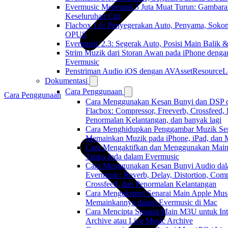
Evermusic Mencapai 3 Juta Muat Turun: Gambara
Keseluruhan Ciri
Flacbox 1.6: Penyegerakan Auto, Penyama, Soko
OPUS
Evermusic 2.3: Segerak Auto, Posisi Main Balik 
Strim Muzik dari Storan Awan pada iPhone denga
Evermusic
Penstriman Audio iOS dengan AVAssetResourceL
Dokumentasi
Cara Penggunaan
Cara Penggunaan
Cara Menggunakan Kesan Bunyi dan DSP 
Flacbox: Compressor, Freeverb, Crossfeed,
Penormalan Kelantangan, dan banyak lagi
Cara Menghidupkan Penggambar Muzik Se
Memainkan Muzik pada iPhone, iPad, dan 
Cara Mengaktifkan dan Menggunakan Main
Tanpa Jeda dalam Evermusic
Cara Menggunakan Kesan Bunyi Audio da
Evermusic: Reverb, Delay, Distortion, Comp
Crossfeed, dan Penormalan Kelantangan
Cara Mengeksport Senarai Main Apple Mus
Memainkannya dalam Evermusic di Mac
Cara Mencipta Senarai Main M3U untuk Int
Archive atau Live Music Archive