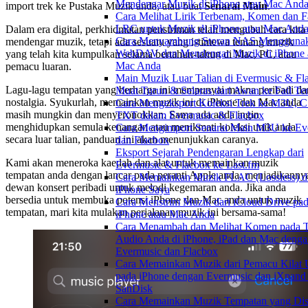
Mendengar Muzik di iPhone atau Mac And
import trek ke Pustaka Muzik anda, atau buat
Senarai Main
.
Cara Melihat Lirik Terbenam, Komen dan F
LRC untuk Muzik di iPhone atau Mac And
Dalam era digital, perkhidmatan penstriman telah mengubah cara kita
Cara Menyambung Storan NAS Mengguna
mendengar muzik, tetapi ada sesuatu yang istimewa tentang muzik
WebDAV dan Mendengar Muzik di iPhone 
yang telah kita kumpulkan selama bertahun-tahun di Mac, PC, atau
Mac Anda
pemacu luaran.
Main Muzik Luar Talian di Evermusic & Fl
Lagu-lagu tempatan yang berharga ini mempunyai makna peribadi da
Muat Turun & Selaras dari Awan ke Fail T
nostalgia. Syukurlah, memainkan muzik ini di iPhone dan Mac anda
Cara Mengeksport Koleksi Trek ke M3U, 
masih mungkin dan menyeronokkan. Sama ada anda ingin
TXT dalam Evermusic & Flacbox
menghidupkan semula kenangan atau menikmati koleksi unik anda
Cara Mengimport Senarai Main M3U ke Ev
secara luar talian, panduan ini akan menunjukkan caranya.
dan Flacbox
Eksport Sejarah Pendengaran Lengkap dari
Kami akan meneroka kaedah dan alat untuk memainkan muzik
Evermusic & Flacbox ke Last.fm
tempatan anda dengan lancar pada peranti Apple anda, menjadikanny
Cara Memainkan Muzik FLAC (Lossless) d
dewan konsert peribadi untuk melodi kegemaran anda. Jika anda
iPhone Saya
bersedia untuk membuka potensi iPhone dan Mac anda untuk muzik
Cara Menstrim Muzik dari iCloud Drive pa
tempatan, mari kita mulakan perjalanan muzik ini bersama-sama!
iPhone atau Mac Anda
Cara Menambah dan Melihat Komen pada T
Audio Anda di iPhone, iPad dan Mac denga
Evermusic dan Flacbox
Cara Memainkan Muzik dari Pemacu Kilat
pada iPhone dengan Evermusic dan iXpand 
SanDisk
Cara Memainkan Muzik Tempatan yang Di