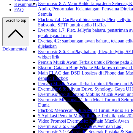
Evermusic 8.7: Main Balik Tanpa Jeda Sebenar, K
Kesimpulan
Audio, Penormalan Kelantangan, Penyama Direka
FAQ
Semula
Flacbox 7.4: CarPlay dibina semula, Plex, Jellyfin,
Scroll to top
Subsonic, SFTP untuk audio Hi-Res
Evervideo 1.7: Plex, Jellyfin baharu, penstriman a
gerak isyarat main
Evertag 4.2: sambungan awan baharu, tetapan edit
dijelaskan
Dokumentasi
Evermusic 8.6: CarPlay baharu, Plex, Jellyfin, SF
widget lirik
Pemain Muzik Awan Terbaik untuk iPhone pada 
Eksport Catatan Blog Wix ke Markdown dengan
Main FLAC dan DSD Lossless di iPhone dan Ma
dengan Flacbox
Pemain Muzik Awan Terbaik untuk iPhone dan iP
Evermusic 6.8: Aliyun Drive, Synology, Gaya UI
Evermusic Pro di Setapp Mobile: Muzik Awan un
Evermusic Mencapai 11 Juta Muat Turun di Selur
Dunia
Flacbox Mencecah 1 Juta Muat Turun: Audio Hi-
5 Aplikasi Pemain Muzik iPhone Terbaik pada 20
Video Promosi Evermusic: Pemain Muzik Awan
Evermusic 3.6: CarPlay, VoiceOver dan Lagi
Evermusic 3.1: Crossfade, Segerak Pustaka & San