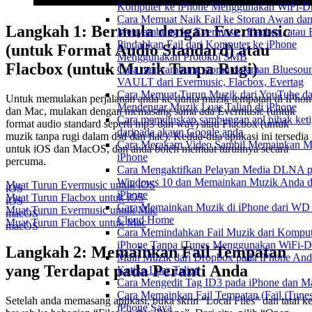
Komputer ke iPhone Menggunakan WiFi-Dr
Cara Memuat Naik Fail ke Storan Awan da
Langkah 1: Bermula dengan Evermusic
Menyambung ke Evermusic, Flacbox, atau 
Pindahkan Fail dari Komputer ke iPhone
(untuk Format Audio Standard) atau
Menggunakan Protokol SMB
Flacbox (untuk Muzik Tanpa Rugi)
Cara menyambung storan dalaman Bluesou
VAULT dari Evermusic, Flacbox, Evertag
Cara Memuat Turun Muzik dari YouTube d
Untuk memulakan perjalanan anda ke dunia muzik tempatan di iPhon
Mendengar Muzik Luar Talian di iPhone
dan Mac, mulakan dengan memasang sama ada Evermusic (untuk
Cara memutuskan sambungan apl pihak keti
format audio standard seperti mp3 dan wav) atau Flacbox (untuk
daripada akaun Google anda
muzik tanpa rugi dalam dsd dan flac). Kedua-dua aplikasi ini tersedia
Cara Merakam Video Sambil Memainkan Mu
untuk iOS dan MacOS, dan anda boleh memuat turunnya secara
iPhone
percuma.
Cara Mengaktifkan Pelayan Media DLNA 
Windows 10 dan Memainkan Muzik Anda d
Muat Turun Evermusic untuk iOS
iOS
iPhone
Muat Turun Flacbox untuk iOS
iOS
Cara Memainkan Muzik di iPhone dari W
Muat Turun Evermusic untuk Mac
macOS
Cloud Home
Muat Turun Flacbox untuk Mac
macOS
Cara Memindahkan Fail Muzik dari Komput
iPhone Tanpa iTunes Menggunakan WiFi-D
Langkah 2: Memainkan Fail Tempatan
Main Muzik dari Dropbox pada iPhone And
yang Terdapat pada Peranti Anda
Ketika Luar Talian
Cara Mengedit Tag ID3 pada iPhone dan M
Cara Memainkan Fail Tempatan (Fail iTunes
Setelah anda memasang aplikasi, buka skrin “Local Files” dan tatal k
iPhone Saya