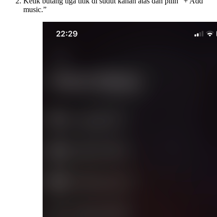
Ketik butang tiga titik di sudut kanan atas dan pilih “+ Add
music.”