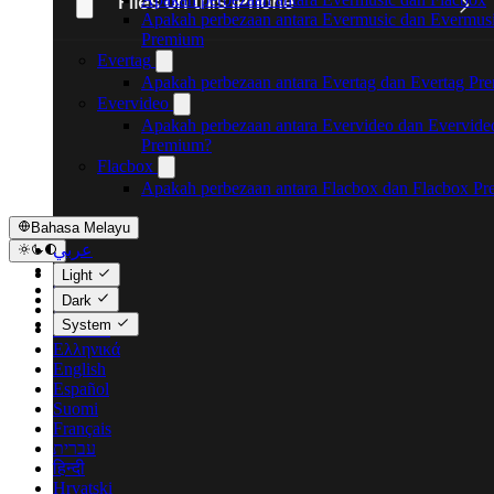
Apakah perbezaan antara Evermusic dan Evermus
Premium
Evertag
Apakah perbezaan antara Evertag dan Evertag Pr
Evervideo
Apakah perbezaan antara Evervideo dan Evervide
Premium?
Flacbox
Apakah perbezaan antara Flacbox dan Flacbox P
Bahasa Melayu
عربي
Català
Light
Čeština
Dark
Dansk
System
Deutsch
Ελληνικά
English
Español
Suomi
Français
עברית
हिन्दी
Hrvatski