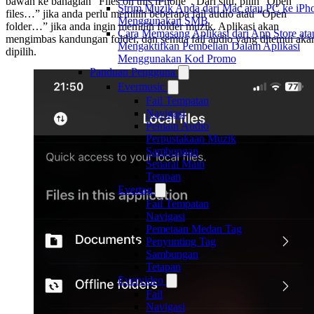
bawah ke bahagian “Files on this iPhone”. Dari situ, pilih “Open
Strim Muzik Anda dari Mac atau PC ke iPh
files…” jika anda perlu memilih beberapa fail audio atau “Open
Menggunakan SMB
folder…” jika anda ingin memilih folder muzik. Aplikasi akan
Cara Memasang Aplikasi dari App Store ata
mengimbas kandungan folder, dan semua fail audio yang ditemui aka
Mengaktifkan Pembelian Dalam Aplikasi
dipilih.
Menggunakan Kod Promo
Panduan Pengguna
Evermusic
Fail Tempatan
Navigasi
Pemain Audio
Perpustakaan Muzik
Sambungan
Senarai Main
Tetapan
Evertag
Fail Tempatan
Navigasi
Pemetaan Medan Tag
Penyunting Tag
Sambungan
Tetapan
Evervideo
Fail
Navigasi