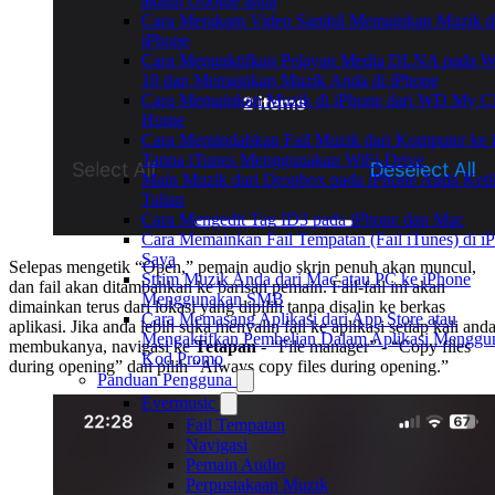
akaun Google anda
Cara Merakam Video Sambil Memainkan Muzik d
iPhone
Cara Mengaktifkan Pelayan Media DLNA pada 
10 dan Memainkan Muzik Anda di iPhone
Cara Memainkan Muzik di iPhone dari WD My C
Home
Cara Memindahkan Fail Muzik dari Komputer ke 
Tanpa iTunes Menggunakan WiFi-Drive
Main Muzik dari Dropbox pada iPhone Anda Keti
Talian
Cara Mengedit Tag ID3 pada iPhone dan Mac
Cara Memainkan Fail Tempatan (Fail iTunes) di i
Saya
Selepas mengetik “Open,” pemain audio skrin penuh akan muncul,
Strim Muzik Anda dari Mac atau PC ke iPhone
dan fail akan ditambahkan ke barisan pemain. Fail-fail ini akan
Menggunakan SMB
dimainkan terus dari lokasi yang dipilih tanpa disalin ke berkas
Cara Memasang Aplikasi dari App Store atau
aplikasi. Jika anda lebih suka menyalin fail ke aplikasi setiap kali and
Mengaktifkan Pembelian Dalam Aplikasi Menggu
membukanya, navigasi ke
Tetapan
- “File manager” - “Copy files
Kod Promo
during opening” dan pilih “Always copy files during opening.”
Panduan Pengguna
Evermusic
Fail Tempatan
Navigasi
Pemain Audio
Perpustakaan Muzik