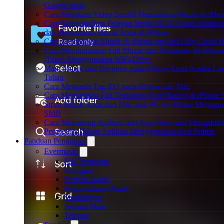
Google anda
Cara Merakam Video Sambil Memainkan Muzik di iPho
Cara Mengaktifkan Pelayan Media DLNA pada Window
dan Memainkan Muzik Anda di iPhone
Cara Memainkan Muzik di iPhone dari WD My Cloud 
Cara Memindahkan Fail Muzik dari Komputer ke iPhon
iTunes Menggunakan WiFi-Drive
Main Muzik dari Dropbox pada iPhone Anda Ketika Lua
Talian
Cara Mengedit Tag ID3 pada iPhone dan Mac
Cara Memainkan Fail Tempatan (Fail iTunes) di iPhone 
Strim Muzik Anda dari Mac atau PC ke iPhone Menggu
SMB
Cara Memasang Aplikasi dari App Store atau Mengaktif
Pembelian Dalam Aplikasi Menggunakan Kod Promo
Panduan Pengguna
Evermusic
Fail Tempatan
Navigasi
Pemain Audio
Perpustakaan Muzik
Sambungan
Senarai Main
Tetapan