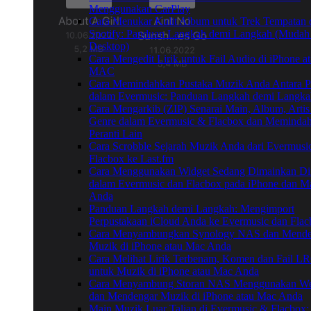
Menggunakan CarPlay
Cara Menukar Kulit Album untuk Trek Tempatan 
Spotify: Panduan Langkah demi Langkah (Mudah
Desktop)
Cara Mengedit Lirik untuk Fail Audio di iPhone a
MAC
Cara Memindahkan Pustaka Muzik Anda Antara Pe
dalam Evermusic: Panduan Langkah demi Langka
Cara Mengarkib (ZIP) Senarai Main, Album, Artis
Genre dalam Evermusic & Flacbox dan Meminda
Peranti Lain
Cara Scrobble Sejarah Muzik Anda dari Evermusic
Flacbox ke Last.fm
Cara Menggunakan Widget Sedang Dimainkan D
dalam Evermusic dan Flacbox pada iPhone dan M
Anda
Panduan Langkah demi Langkah: Mengimport
Perpustakaan iCloud Anda ke Evermusic dan Fla
Cara Menyambungkan Synology NAS dan Mende
Muzik di iPhone atau Mac Anda
Cara Melihat Lirik Terbenam, Komen dan Fail L
untuk Muzik di iPhone atau Mac Anda
Cara Menyambung Storan NAS Menggunakan 
dan Mendengar Muzik di iPhone atau Mac Anda
Main Muzik Luar Talian di Evermusic & Flacbox: