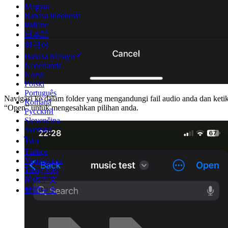
Magyar
Bahasa Indonesia
Italiano
日本語
한국어
Bahasa Melayu
Nederlands
Norsk
Polski
Português
Navigasi ke dalam folder yang mengandungi fail audio anda dan keti
Română
“Open” untuk mengesahkan pilihan anda.
Русский
Slovenčina
Svenska
ไทย
Türkçe
Українська
Tiếng Việt
简体中文
繁體中文