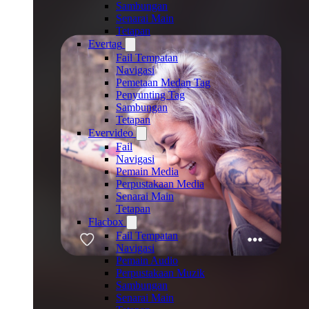
Sambungan
Senarai Main
Tetapan
Evertag
Fail Tempatan
Navigasi
Pemetaan Medan Tag
Penyunting Tag
Sambungan
Tetapan
Evervideo
Fail
Navigasi
Pemain Media
Perpustakaan Media
Senarai Main
Tetapan
Flacbox
Fail Tempatan
Navigasi
Pemain Audio
Perpustakaan Muzik
Sambungan
Senarai Main