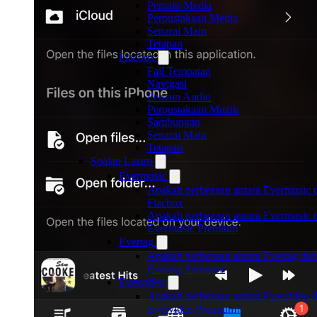
Pemain Media
Perpustakaan Media
Senarai Main
Tetapan
Flacbox
Fail Tempatan
Navigasi
Pemain Audio
Perpustakaan Muzik
Sambungan
Senarai Main
Tetapan
Soalan Lazim
Evermusic
Apakah perbezaan antara Evermusic 
Flacbox
Apakah perbezaan antara Evermusic 
Evermusic Premium
Evertag
Apakah perbezaan antara Evertag dan
Evertag Premium
Evervideo
Apakah perbezaan antara Evervideo 
Evervideo Premium?