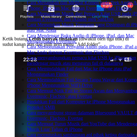
Cara Menambah dan Melihat Komen pada Trek Audio A
iPhone, iPad dan Mac dengan Evermusic dan Flacbox
Cara Memainkan Muzik dari Pemacu Kilat USB pada i
dengan Evermusic dan iXpand oleh SanDisk
Cara Memainkan Muzik Tempatan yang Disimpan di iP
atau Mac Anda
Cara Mendengar Buku Audio di iPhone, iPad, dan Mac
Ketik butang
Lebih banyak tindakan
(diwakili oleh tiga titik) di
Menggunakan Evermusic
sudut kanan atas dan pilih item menu “Add folder”.
Cara Menggunakan Penyama Audio pada iPhone, iPad a
Mac Anda dengan Evermusic dan Flacbox
Cara menyambungkan pemacu kilat USB ke iPhone dan
mendengar muzik atau mengurus fail di dalamnya
Cara Memindahkan Fail dari Mac ke iPhone atau iPad
Menggunakan Finder
Cara Memindahkan Fail Secara Tanpa Wayar dari Kompu
iPhone Menggunakan WiFi-Drive
Cara Memuat Naik Fail ke Storan Awan dan Menyambu
Evermusic, Flacbox, atau Evertag
Pindahkan Fail dari Komputer ke iPhone Menggunakan
Protokol SMB
Cara menyambung storan dalaman Bluesound VAULT d
Evermusic, Flacbox, Evertag
Cara Memuat Turun Muzik dari YouTube dan Mendenga
Muzik Luar Talian di iPhone
Cara memutuskan sambungan apl pihak ketiga daripada 