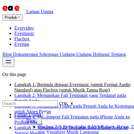
Laman Utama
Produk
Evervideo
Evermusic
Flacbox
Evertag
Blog
Dokumentasi
Sokongan
Undang-Undang
Hubungi
Tentang
On this page
Langkah 1: Bermula dengan Evermusic (untuk Format Audio
Standard) atau Flacbox (untuk Muzik Tanpa Rugi)
Langkah 2: Memainkan Fail Tempatan yang Terdapat pada
Peranti Anda
CTRL K
Langkah 3: Menambah Folder pada Peranti Anda ke Kegemar
untuk Akses Pantas
Laman Utama
Langkah 4: Mengimport Fail Tempatan pada iPhone Anda ke
Blog
Pustaka Muzik
Flacbox 7.6: Enjin Audio BASS Baharu, Kesan, 
Langkah 5: Menambah Fail Tempatan pada iPhone Anda ke
dan Visualizer Muzik Langsung
Senarai Main