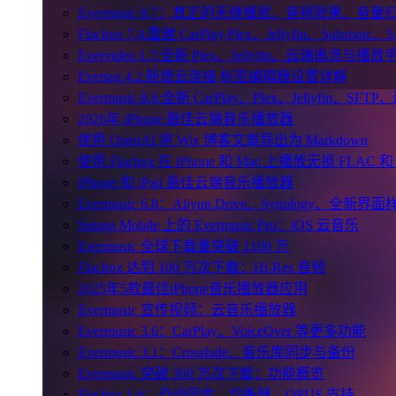
Evermusic 8.7：真正的无缝播放、音频效果、
Flacbox 7.4:重建 CarPlay,Plex、Jellyfin、Subsoni
Evervideo 1.7:全新 Plex、Jellyfin、云端串流与播
Evertag 4.2:新增云连接,标签编辑器设置详解
Evermusic 8.6:全新 CarPlay、Plex、Jellyfin、S
2026年 iPhone 最佳云端音乐播放器
使用 OpenAI 将 Wix 博客文章导出为 Markdown
使用 Flacbox 在 iPhone 和 Mac 上播放无损 FLAC 和
iPhone 和 iPad 最佳云端音乐播放器
Evermusic 6.8：Aliyun Drive、Synology、全新界
Setapp Mobile 上的 Evermusic Pro：iOS 云音乐
Evermusic 全球下载量突破 1100 万
Flacbox 达到 100 万次下载：Hi-Res 音频
2025年5款最佳iPhone音乐播放器应用
Evermusic 宣传视频：云音乐播放器
Evermusic 3.6：CarPlay、VoiceOver 等更多功能
Evermusic 3.1：Crossfade、音乐库同步与备份
Evermusic 突破 300 万次下载：功能概览
Flacbox 1.6：自动同步、均衡器、OPUS 支持