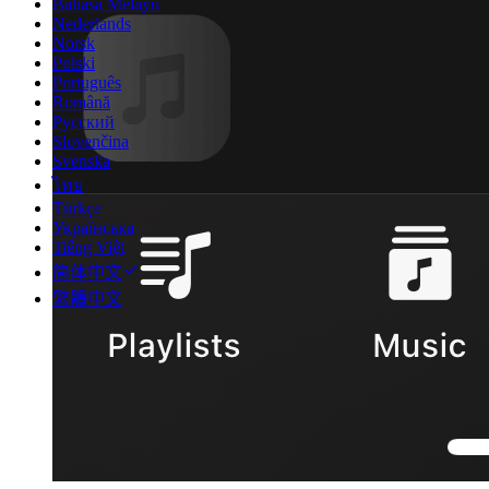
Bahasa Melayu
Nederlands
Norsk
Polski
Português
Română
Русский
Slovenčina
Svenska
ไทย
Türkçe
Українська
Tiếng Việt
简体中文
繁體中文