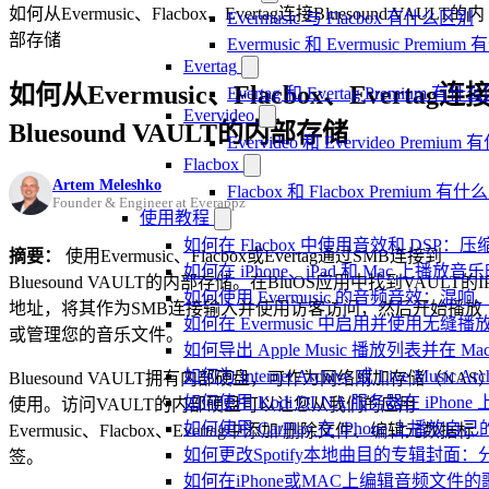
如何从Evermusic、Flacbox、Evertag连接Bluesound VAULT的内
Evermusic 与 Flacbox 有什么区别
部存储
Evermusic 和 Evermusic Premi
Evertag
如何从Evermusic、Flacbox、Evertag连
Evertag 和 Evertag Premium 有
Evervideo
Bluesound VAULT的内部存储
Evervideo 和 Evervideo Premi
Flacbox
Artem Meleshko
Flacbox 和 Flacbox Premium 
Founder & Engineer at Everappz
使用教程
如何在 Flacbox 中使用音效和 DSP
摘要：
使用Evermusic、Flacbox或Evertag通过SMB连接到
如何在 iPhone、iPad 和 Mac 上
Bluesound VAULT的内部存储。在BluOS应用中找到VAULT的I
如何使用 Evermusic 的音频音效
地址，将其作为SMB连接输入并使用访客访问，然后开始播放
如何在 Evermusic 中启用并使用无缝播
或管理您的音乐文件。
如何导出 Apple Music 播放列表并在 Mac
如何为 Internet Archive 或 Live Music
Bluesound VAULT拥有内部硬盘，可作为网络附加存储（NAS
如何使用 Kodi DLNA 服务器在 iPhone 上播
使用。访问VAULT的内部硬盘可以让您从我们的应用
如何使用 CarPlay 在 iPhone 上播放自
Evermusic、Flacbox、Evertag中添加/删除文件、编辑元数据标
如何更改Spotify本地曲目的专辑封面
签。
如何在iPhone或MAC上编辑音频文件的