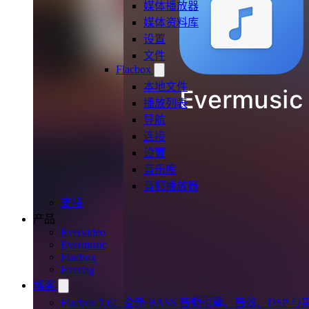
媒体播放器
媒体资料库
设置
文件
Flacbox
本地文件
播放列表
导航
连接
设置
音乐库
音频播放器
支持
产品
Evervideo
Evermusic
Flacbox
Evertag
博客
Flacbox 7.6：全新 BASS 音频引擎、音效、DSP