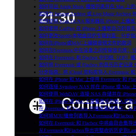
如何导出 Apple Music 播放列表并在 Mac 上的 
如何为 Internet Archive 或 Live Music Arch
如何使用 Kodi DLNA 服务器在 iPhone 上播放 Mac
如何使用 CarPlay 在 iPhone 上播放自己的音乐
如何更改Spotify本地曲目的专辑封面：分
如何在iPhone或MAC上编辑音频文件的歌词
如何在Evermusic中在设备之间传输音乐库：
如何在 Evermusic 和 Flacbox 中归
如何将 Evermusic 或 Flacbox 的音乐历史记录 Scro
分步指南：将 iCloud 资料库导入 Evermusic 和 F
如何在 iPhone 和 Mac 上使用 Evermusic 和
如何连接 Synology NAS 并在 iPhone 或 Ma
如何使用 WebDAV 连接 NAS 存储并在 iPhon
如何在 iPhone 或 Mac 上查看音乐的嵌入式
在 Evermusic 和 Flacbox 中播放离线
如何将M3U播放列表导入Evermusic和Flacbox
如何在 Evermusic 和 Flacbox 中将曲目合集导
从Evermusic和Flacbox导出完整收听历史到Last