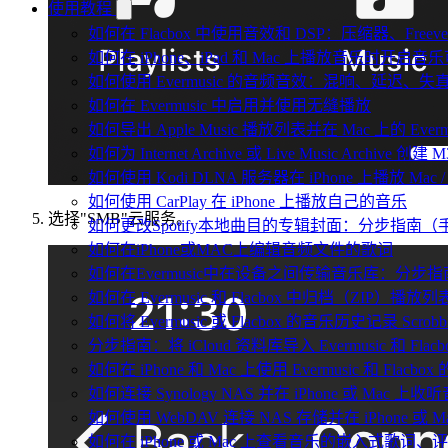
使用教程
如何在 Flacbox 中使用音效和 DSP：压缩器、Fr
如何在 iPhone、iPad 和 Mac 上播放音乐时开启
如何使用 Evermusic 的音频音效：混响、延迟
如何在 Evermusic 中启用并使用无缝播放
如何导出 Apple Music 播放列表并在 Mac 上的 Ever
如何为 Internet Archive 或 Live Music Archive 
如何使用 Kodi DLNA 服务器在 iPhone 上播放 Mac / P
如何使用 CarPlay 在 iPhone 上播放自己的音乐
选择"SMB"云服务。
如何更改Spotify本地曲目的专辑封面：分步指南
如何在iPhone或MAC上编辑音频文件的歌词
如何在Evermusic中在设备之间传输音乐库：分步指
如何在 Evermusic 和 Flacbox 中归档（Z
如何将 Evermusic 或 Flacbox 的音乐历史记录 Scrobble
分步指南：将 iCloud 资料库导入 Evermusic 和 Flacb
如何在 iPhone 和 Mac 上使用 Evermusic 和 Fla
如何连接 Synology NAS 并在 iPhone 或 Mac 上收
如何使用 WebDAV 连接 NAS 存储并在 iPhone 或 
如何在 iPhone 或 Mac 上查看音乐的嵌入式歌词、评