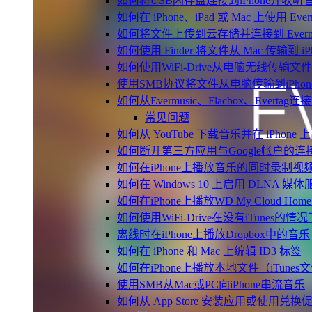
如何将USB闪存盘连接到iPhone并收
如何在 iPhone、iPad 或 Mac 上使用 Eve
如何将文件上传到云存储并连接到 Evermusic、
如何使用 Finder 将文件从 Mac 传输到 iPho
如何使用WiFi-Drive从电脑无线传输文件到
使用SMB协议将文件从电脑传输到iPhon
如何从Evermusic、Flacbox、Evertag
常见问题
如何从 YouTube 下载音乐并在 iPhone
如何断开第三方应用与Google帐户的连
如何在iPhone上播放音乐的同时录制视
如何在 Windows 10 上启用 DLNA 媒
如何在iPhone上播放WD My Cloud Ho
如何使用WiFi-Drive在没有iTunes的
离线时在iPhone上播放Dropbox中的音乐
如何在 iPhone 和 Mac 上编辑 ID3 标签
如何在iPhone上播放本地文件（iTunes
使用SMB从Mac或PC向iPhone串流音乐
如何从 App Store 安装应用或使用