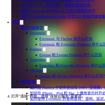
Evermusic 2.3：自动同步、播放位置和标签
使用 Evermusic 在 iPhone 上从云存储播放音乐
使用 AVAssetResourceLoader 实现 iOS 音频流媒体
文档
常见问题解答
Evermusic
Evermusic 与 Flacbox 有什么区别
Evermusic 和 Evermusic Premium 有什
Evertag
Evertag 和 Evertag Premium 有什么区别
Evervideo
Evervideo 和 Evervideo Premium 有什
Flacbox
Flacbox 和 Flacbox Premium 有什么区别
使用教程
如何在 Flacbox 中使用音效和 DSP：压缩器
如何在 iPhone、iPad 和 Mac 上播放音乐
打开"连接"界面，选择"连接云服务"菜单项。
如何使用 Evermusic 的音频音效：混响
如何在 Evermusic 中启用并使用无缝播放