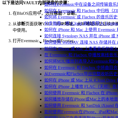
以下是访问VAULT内部硬盘的步骤：
如何在Evermusic中在设备之间传输音
如何在 Evermusic 和 Flacbox
在BluOS应用中，选择
帮助 > 诊断
。
如何将 Evermusic 或 Flacbox 的音乐历史记录
分步指南：将 iCloud 资料库导入 Evermusic
从
诊断
页面获取VAULT的
IP地址
。此
IP地址
将在后续步
如何在 iPhone 和 Mac 上使用 Evermus
中使用。
如何连接 Synology NAS 并在 iPhone 
打开Evermusic、Flacbox或Evertag。
如何使用 WebDAV 连接 NAS 存储并在 iP
如何在 iPhone 或 Mac 上查看音乐的
在 Evermusic 和 Flacbox 中
如何将M3U播放列表导入Evermusic和Flac
如何在 Evermusic 和 Flacbox 中将曲
从Evermusic和Flacbox导出完整收听历史到
如何在 iPhone 或 Mac 上从 iCloud Dri
如何在 iPhone 上播放 FLAC（无损）音
如何使用 Evermusic 和 Flacbox 在 
如何播放存储在iPhone或Mac上的本地
如何使用 Evermusic 和 SanDisk iXp
如何使用Evermusic在iPhone、iPad和