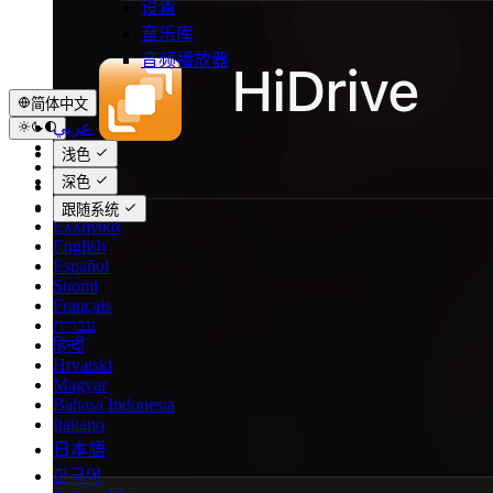
设置
音乐库
音频播放器
简体中文
عربي
Català
浅色
Čeština
深色
Dansk
Deutsch
跟随系统
Ελληνικά
English
Español
Suomi
Français
עברית
हिन्दी
Hrvatski
Magyar
Bahasa Indonesia
Italiano
日本語
한국어