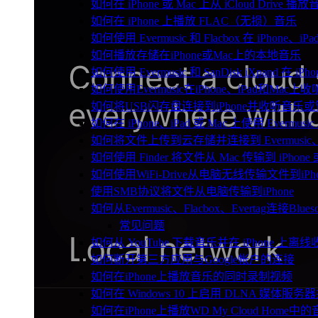
如何在 iPhone 或 Mac 上从 iCloud Drive 播
如何在 iPhone 上播放 FLAC（无损）音乐
如何使用 Evermusic 和 Flacbox 在 iPho
如何播放存储在iPhone或Mac上的本地音乐
如何使用 Evermusic 和 SanDisk iXpand 
如何使用Evermusic在iPhone、iPad和Mac
如何将USB闪存盘连接到iPhone并收听音乐
如何在 iPhone、iPad 或 Mac 上使用 Evermus
如何将文件上传到云存储并连接到 Evermusic、Flac
如何使用 Finder 将文件从 Mac 传输到 iPhone 或
如何使用WiFi-Drive从电脑无线传输文件到iPho
使用SMB协议将文件从电脑传输到iPhone
如何从Evermusic、Flacbox、Evertag连接Blu
常见问题
如何从 YouTube 下载音乐并在 iPhone 上离线
如何断开第三方应用与Google帐户的连接
如何在iPhone上播放音乐的同时录制视频
如何在 Windows 10 上启用 DLNA 媒体服务器
如何在iPhone上播放WD My Cloud Home中