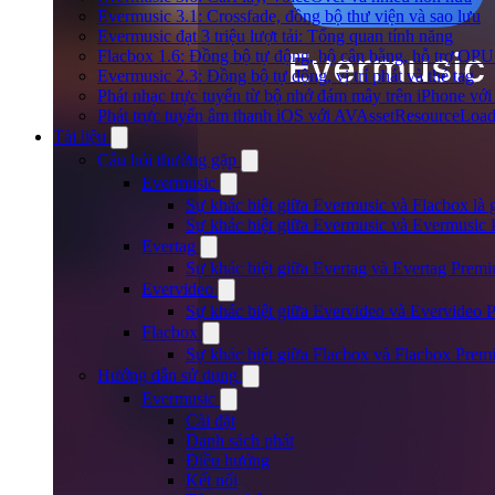
Evermusic 3.1: Crossfade, đồng bộ thư viện và sao lưu
Evermusic đạt 3 triệu lượt tải: Tổng quan tính năng
Flacbox 1.6: Đồng bộ tự động, bộ cân bằng, hỗ trợ OP
Evermusic 2.3: Đồng bộ tự động, vị trí phát và thẻ tag
Phát nhạc trực tuyến từ bộ nhớ đám mây trên iPhone vớ
Phát trực tuyến âm thanh iOS với AVAssetResourceLoad
Tài liệu
Câu hỏi thường gặp
Evermusic
Sự khác biệt giữa Evermusic và Flacbox là 
Sự khác biệt giữa Evermusic và Evermusic 
Evertag
Sự khác biệt giữa Evertag và Evertag Premi
Evervideo
Sự khác biệt giữa Evervideo và Evervideo 
Flacbox
Sự khác biệt giữa Flacbox và Flacbox Premi
Hướng dẫn sử dụng
Evermusic
Cài đặt
Danh sách phát
Điều hướng
Kết nối