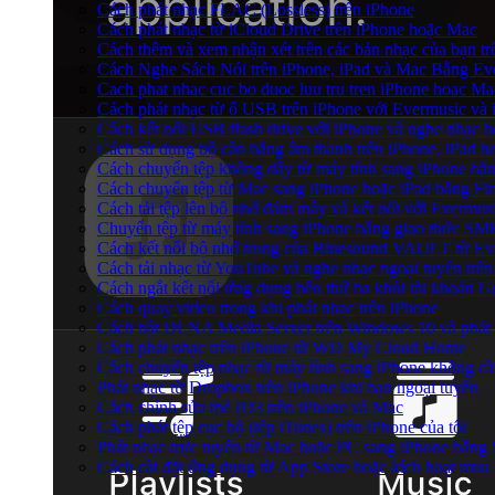
Cách phát nhạc FLAC (Lossless) trên iPhone
Cách phát nhạc từ iCloud Drive trên iPhone hoặc Mac
Cách thêm và xem nhận xét trên các bản nhạc của bạn t
Cách Nghe Sách Nói trên iPhone, iPad và Mac Bằng Ev
Cach phat nhac cuc bo duoc luu tru tren iPhone hoac Ma
Cách phát nhạc từ ổ USB trên iPhone với Evermusic và
Cách kết nối USB flash drive với iPhone và nghe nhạc ho
Cách sử dụng bộ cân bằng âm thanh trên iPhone, iPad 
Cách chuyển tệp không dây từ máy tính sang iPhone bằ
Cách chuyển tệp từ Mac sang iPhone hoặc iPad bằng Fi
Cách tải tệp lên bộ nhớ đám mây và kết nối với Evermus
Chuyển tệp từ máy tính sang iPhone bằng giao thức SM
Cách kết nối bộ nhớ trong của Bluesound VAULT từ Eve
Cách tải nhạc từ YouTube và nghe nhạc ngoại tuyến trên
Cách ngắt kết nối ứng dụng bên thứ ba khỏi tài khoản G
Cách quay video trong khi phát nhạc trên iPhone
Cách bật DLNA Media Server trên Windows 10 và phát 
Cách phát nhạc trên iPhone từ WD My Cloud Home
Cách chuyển tệp nhạc từ máy tính sang iPhone không c
Phát nhạc từ Dropbox trên iPhone khi bạn ngoại tuyến
Cách chỉnh sửa thẻ ID3 trên iPhone và Mac
Cách phát tệp cục bộ (tệp iTunes) trên iPhone của tôi
Phát nhạc trực tuyến từ Mac hoặc PC sang iPhone bằn
Cách cài đặt ứng dụng từ App Store hoặc kích hoạt mu