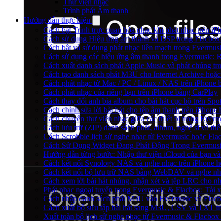
Thư viện nhạc
Trình phát Âm thanh
Hướng dẫn thực hiện
Cách bật Trình trực quan hóa nhạc khi phát nhạc trên iP
Cách sử dụng Hiệu ứng âm thanh và DSP trong Flacbox:
Cách bật và sử dụng phát nhạc liền mạch trong Evermus
Cách sử dụng các hiệu ứng âm thanh trong Evermusic: R
Cách xuất danh sách phát Apple Music và phát chúng tr
Cách tạo danh sách phát M3U cho Internet Archive hoặc
Cách phát nhạc từ Mac / PC / Linux / NAS trên iPhon
Cách phát nhạc của riêng bạn trên iPhone bằng CarPlay
Cách thay đổi ảnh bìa album cho bài hát cục bộ trên Sp
Cách chỉnh sửa lời bài hát cho tệp âm thanh trên iPho
Cách chuyển thư viện nhạc giữa các thiết bị trong Ever
Cách lưu trữ (ZIP) danh sách phát, album, nghệ sĩ và th
Cách Scrobble lịch sử nghe nhạc từ Evermusic hoặc Fla
Cách Sử Dụng Widget Đang Phát Động Trong Evermusic
Hướng dẫn từng bước: Nhập thư viện iCloud của bạn và
Cách kết nối Synology NAS và nghe nhạc trên iPhone 
Cách kết nối bộ lưu trữ NAS bằng WebDAV và nghe nh
Cách xem lời bài hát nhúng, nhận xét và tệp LRC cho n
Phát nhạc ngoại tuyến trong Evermusic & Flacbox: Tải
Cách nhập danh sách phát M3U vào Evermusic và Flac
Cách xuất bộ sưu tập bài hát sang M3U, CSV và TXT t
Xuất toàn bộ lịch sử nghe nhạc từ Evermusic & Flacbox