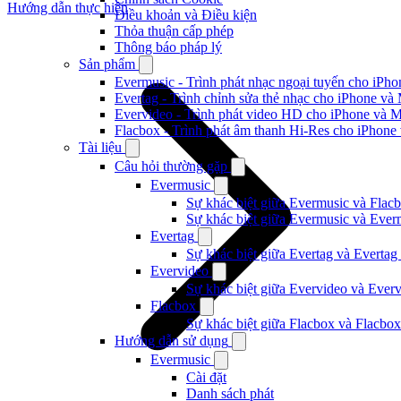
Hướng dẫn thực hiện
Điều khoản và Điều kiện
Thỏa thuận cấp phép
Thông báo pháp lý
Sản phẩm
Evermusic - Trình phát nhạc ngoại tuyến cho iPh
Evertag - Trình chỉnh sửa thẻ nhạc cho iPhone và
Evervideo - Trình phát video HD cho iPhone và 
Flacbox - Trình phát âm thanh Hi-Res cho iPhone
Tài liệu
Câu hỏi thường gặp
Evermusic
Sự khác biệt giữa Evermusic và Flacb
Sự khác biệt giữa Evermusic và Ever
Evertag
Sự khác biệt giữa Evertag và Evertag
Evervideo
Sự khác biệt giữa Evervideo và Ever
Flacbox
Sự khác biệt giữa Flacbox và Flacbox
Hướng dẫn sử dụng
Evermusic
Cài đặt
Danh sách phát