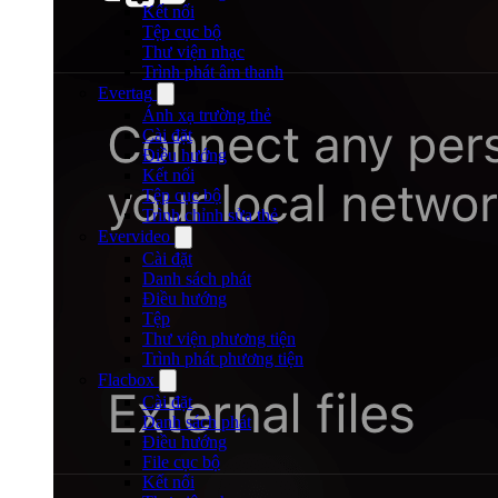
Kết nối
Tệp cục bộ
Thư viện nhạc
Trình phát âm thanh
Evertag
Ánh xạ trường thẻ
Cài đặt
Điều hướng
Kết nối
Tệp cục bộ
Trình chỉnh sửa thẻ
Evervideo
Cài đặt
Danh sách phát
Điều hướng
Tệp
Thư viện phương tiện
Trình phát phương tiện
Flacbox
Cài đặt
Danh sách phát
Điều hướng
File cục bộ
Kết nối