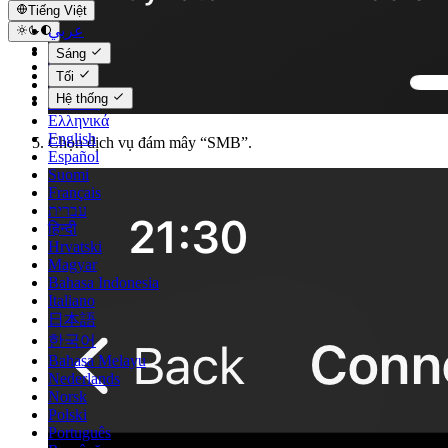
Tiếng Việt
عربي
Català
Sáng
Čeština
Tối
Dansk
Hệ thống
Deutsch
Ελληνικά
English
Chọn dịch vụ đám mây “SMB”.
Español
Suomi
Français
עברית
हिन्दी
Hrvatski
Magyar
Bahasa Indonesia
Italiano
日本語
한국어
Bahasa Melayu
Nederlands
Norsk
Polski
Português