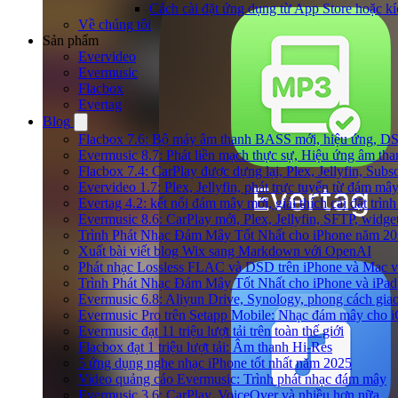
Cách cài đặt ứng dụng từ App Store hoặc k
Về chúng tôi
Sản phẩm
Evervideo
Evermusic
Flacbox
Evertag
Blog
Flacbox 7.6: Bộ máy âm thanh BASS mới, hiệu ứng, DSP 
Evermusic 8.7: Phát liền mạch thực sự, Hiệu ứng âm tha
Flacbox 7.4: CarPlay được dựng lại, Plex, Jellyfin, Su
Evervideo 1.7: Plex, Jellyfin, phát trực tuyến từ đám mây
Evertag 4.2: kết nối đám mây mới, giải thích cài đặt trình
Evermusic 8.6: CarPlay mới, Plex, Jellyfin, SFTP, widget 
Trình Phát Nhạc Đám Mây Tốt Nhất cho iPhone năm 2
Xuất bài viết blog Wix sang Markdown với OpenAI
Phát nhạc Lossless FLAC và DSD trên iPhone và Mac v
Trình Phát Nhạc Đám Mây Tốt Nhất cho iPhone và iPad
Evermusic 6.8: Aliyun Drive, Synology, phong cách gia
Evermusic Pro trên Setapp Mobile: Nhạc đám mây cho 
Evermusic đạt 11 triệu lượt tải trên toàn thế giới
Flacbox đạt 1 triệu lượt tải: Âm thanh Hi-Res
5 ứng dụng nghe nhạc iPhone tốt nhất năm 2025
Video quảng cáo Evermusic: Trình phát nhạc đám mây
Evermusic 3.6: CarPlay, VoiceOver và nhiều hơn nữa