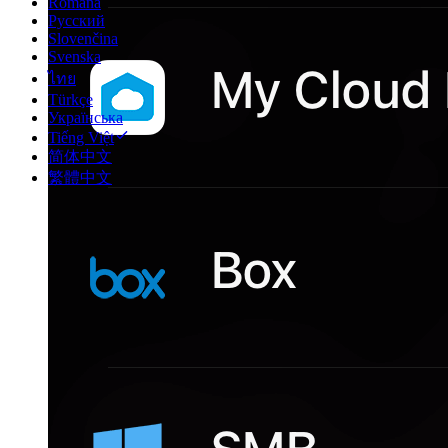
Română
Русский
Slovenčina
Svenska
ไทย
Türkçe
Українська
Tiếng Việt
简体中文
繁體中文