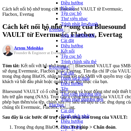
Điều hướng
Kết nối
Cách kết nối bộ nhớ trong của Bluesound VAULT từ Evermusic,
Tệp cục bộ
Flacbox, Evertag
Thư viện nhạc
Trình phát âm thanh
Cách kết nối bộ nhớ trong của Bluesound
Evertag
VAULT từ Evermusic, Flacbox, Evertag
Ánh xạ trường thẻ
Cài đặt
Điều hướng
Artem Meleshko
Kết nối
Founder & Engineer at Everappz
Tệp cục bộ
Trình chỉnh sửa thẻ
Tóm tắt:
Kết nối với bộ nhớ trong của Bluesound VAULT qua SMB
Evervideo
sử dụng Evermusic, Flacbox hoặc Evertag. Tìm địa chỉ IP của VAU
Cài đặt
trong ứng dụng BluOS, nhập nó làm kết nối SMB với quyền truy cập
Danh sách phát
khách và bắt đầu phát hoặc quản lý các tệp nhạc của bạn.
Điều hướng
Tệp
Bluesound VAULT có ổ cứng bên trong và hoạt động như một thiết b
Thư viện phương tiện
lưu trữ gắn mạng (NAS). Truy cập ổ cứng bên trong của VAULT ch
Trình phát phương tiện
phép bạn thêm/xóa tệp, chỉnh sửa thẻ siêu dữ liệu từ các ứng dụng củ
Flacbox
chúng tôi Evermusic, Flacbox, Evertag.
Cài đặt
Danh sách phát
Sau đây là các bước để truy cập ổ cứng bên trong của VAULT:
Điều hướng
File cục bộ
Trong ứng dụng BluOS, chọn
Trợ giúp > Chẩn đoán
.