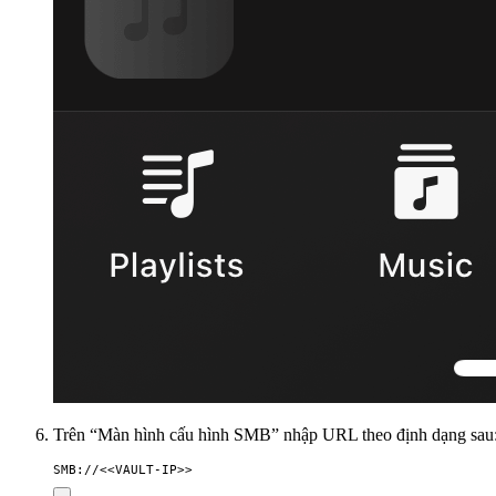
Trên “Màn hình cấu hình SMB” nhập URL theo định dạng sau
SMB://<<VAULT-IP>>