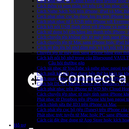
Cách phát nhạc từ iCloud Drive trên iPhone hoặc
Cách thêm và xem nhận xét trên các bản nhạc của
Cách Nghe Sách Nói trên iPhone, iPad và Mac B
Cach phat nhac cuc bo duoc luu tru tren iPhone h
Cách phát nhạc từ ổ USB trên iPhone với Evermu
Cách kết nối USB flash drive với iPhone và nghe n
Cách sử dụng bộ cân bằng âm thanh trên iPhone, 
Cách chuyển tệp không dây từ máy tính sang iPh
Cách chuyển tệp từ Mac sang iPhone hoặc iPad b
Cách tải tệp lên bộ nhớ đám mây và kết nối với E
Chuyển tệp từ máy tính sang iPhone bằng giao t
Cách kết nối bộ nhớ trong của Bluesound VAULT 
Câu hỏi thường gặp
Cách tải nhạc từ YouTube và nghe nhạc ngoại tuyế
Cách ngắt kết nối ứng dụng bên thứ ba khỏi tài k
Cách quay video trong khi phát nhạc trên iPhone
Cách bật DLNA Media Server trên Windows 10 và 
Cách phát nhạc trên iPhone từ WD My Cloud Ho
Cách chuyển tệp nhạc từ máy tính sang iPhone kh
Phát nhạc từ Dropbox trên iPhone khi bạn ngoại t
Cách chỉnh sửa thẻ ID3 trên iPhone và Mac
Cách phát tệp cục bộ (tệp iTunes) trên iPhone của 
Phát nhạc trực tuyến từ Mac hoặc PC sang iPho
Cách cài đặt ứng dụng từ App Store hoặc kích h
Hỗ trợ