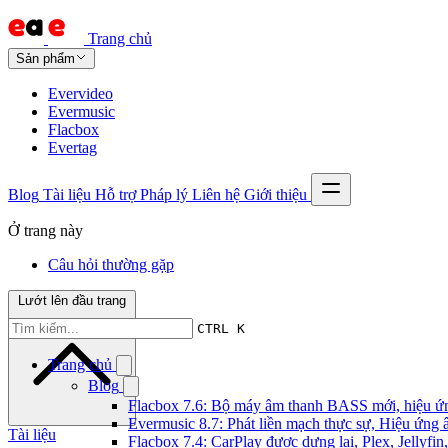
Trang chủ
Sản phẩm
Evervideo
Evermusic
Flacbox
Evertag
Blog
Tài liệu
Hỗ trợ
Pháp lý
Liên hệ
Giới thiệu
Ở trang này
Câu hỏi thường gặp
Lướt lên đầu trang
CTRL K
Trang chủ
Blog
Flacbox 7.6: Bộ máy âm thanh BASS mới, hiệu ứng
Evermusic 8.7: Phát liền mạch thực sự, Hiệu ứng 
Tài liệu
Flacbox 7.4: CarPlay được dựng lại, Plex, Jellyf