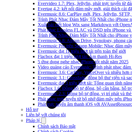
Evervideo 1.7: Plex, Jellyfin, phát trực tuyến từ 
Evertag 4.2: kết nối đám mây mới, giải thích cài đặ
Evermusic 8.6: CarPlay mới, Plex, Jellyfin, SFTP, 
Trình Phát Nhạc Đám Mây Tốt Nhất cho iPhone 
Xuất bài viết blog Wix sang Markdown với Open
Phát nhạc Lossless FLAC và DSD trên iPhone và
Trình Phát Nhạc Đám Mây Tốt Nhất cho iPhone v
Evermusic 6.8: Aliyun Drive, Synology, phong cá
Evermusic Pro trên Setapp Mobile: Nhạc đám mâ
Evermusic đạt 11 triệu lượt tải trên toàn thế giới
Flacbox đạt 1 triệu lượt tải: Âm thanh Hi-Res
5 ứng dụng nghe nhạc iPhone tốt nhất năm 2025
Video quảng cáo Evermusic: Trình phát nhạc đám
Evermusic 3.6: CarPlay, VoiceOver và nhiều hơn 
Evermusic 3.1: Crossfade, đồng bộ thư viện và sa
Evermusic đạt 3 triệu lượt tải: Tổng quan tính năn
Flacbox 1.6: Đồng bộ tự động, bộ cân bằng, hỗ 
Evermusic 2.3: Đồng bộ tự động, vị trí phát và thẻ
Phát nhạc trực tuyến từ bộ nhớ đám mây trên iPh
Phát trực tuyến âm thanh iOS với AVAssetResour
Hỗ trợ
Liên hệ với chúng tôi
Pháp lý
Chính sách Bảo mật
Chính sách Cookie