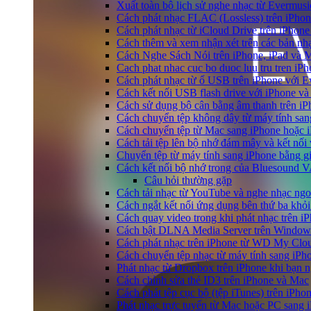
Xuất toàn bộ lịch sử nghe nhạc từ Evermus
Cách phát nhạc FLAC (Lossless) trên iPho
Cách phát nhạc từ iCloud Drive trên iPhon
Cách thêm và xem nhận xét trên các bản nh
Cách Nghe Sách Nói trên iPhone, iPad và
Cach phat nhac cuc bo duoc luu tru tren iP
Cách phát nhạc từ ổ USB trên iPhone với 
Cách kết nối USB flash drive với iPhone và
Cách sử dụng bộ cân bằng âm thanh trên iP
Cách chuyển tệp không dây từ máy tính sa
Cách chuyển tệp từ Mac sang iPhone hoặc i
Cách tải tệp lên bộ nhớ đám mây và kết nối
Chuyển tệp từ máy tính sang iPhone bằng 
Cách kết nối bộ nhớ trong của Bluesound 
Câu hỏi thường gặp
Cách tải nhạc từ YouTube và nghe nhạc ngoạ
Cách ngắt kết nối ứng dụng bên thứ ba khỏi
Cách quay video trong khi phát nhạc trên i
Cách bật DLNA Media Server trên Windows 
Cách phát nhạc trên iPhone từ WD My Cl
Cách chuyển tệp nhạc từ máy tính sang iPh
Phát nhạc từ Dropbox trên iPhone khi bạn n
Cách chỉnh sửa thẻ ID3 trên iPhone và Mac
Cách phát tệp cục bộ (tệp iTunes) trên iPhon
Phát nhạc trực tuyến từ Mac hoặc PC sang