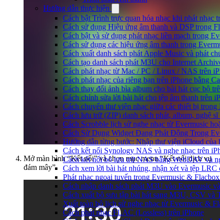
Hướng dẫn thực hiện
Cách bật Trình trực quan hóa nhạc khi phát nhạc 
Cách sử dụng Hiệu ứng âm thanh và DSP trong Fl
Cách bật và sử dụng phát nhạc liền mạch trong E
Cách sử dụng các hiệu ứng âm thanh trong Evermu
Cách xuất danh sách phát Apple Music và phát ch
Cách tạo danh sách phát M3U cho Internet Archiv
Cách phát nhạc từ Mac / PC / Linux / NAS trên
Cách phát nhạc của riêng bạn trên iPhone bằng Ca
Cách thay đổi ảnh bìa album cho bài hát cục bộ t
Cách chỉnh sửa lời bài hát cho tệp âm thanh trê
Cách chuyển thư viện nhạc giữa các thiết bị tron
Cách lưu trữ (ZIP) danh sách phát, album, nghệ sĩ
Cách Scrobble lịch sử nghe nhạc từ Evermusic ho
Cách Sử Dụng Widget Đang Phát Động Trong Eve
Hướng dẫn từng bước: Nhập thư viện iCloud của 
Cách kết nối Synology NAS và nghe nhạc trên iP
Mở màn hình “Kết nối” và chọn mục menu “Kết nối dịch vụ
Cách kết nối bộ lưu trữ NAS bằng WebDAV và ng
đám mây”.
Cách xem lời bài hát nhúng, nhận xét và tệp LRC
Phát nhạc ngoại tuyến trong Evermusic & Flacbo
Cách nhập danh sách phát M3U vào Evermusic và
Cách xuất bộ sưu tập bài hát sang M3U, CSV và
Xuất toàn bộ lịch sử nghe nhạc từ Evermusic & F
Cách phát nhạc FLAC (Lossless) trên iPhone