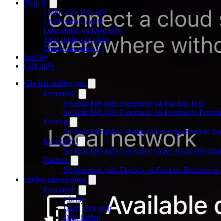
Pháp lý
Chính sách Bảo mật
Chính sách Cookie
Điều khoản và Điều kiện
Thỏa thuận cấp phép
Thông báo pháp lý
Liên hệ
Giới thiệu
Câu hỏi thường gặp
Evermusic
Sự khác biệt giữa Evermusic và Flacbox là gì
Sự khác biệt giữa Evermusic và Evermusic Premiu
Evertag
Sự khác biệt giữa Evertag và Evertag Premium là 
Evervideo
Sự khác biệt giữa Evervideo và Evervideo Premiu
Flacbox
Sự khác biệt giữa Flacbox và Flacbox Premium là 
Hướng dẫn sử dụng
Evermusic
Cài đặt
Danh sách phát
Điều hướng