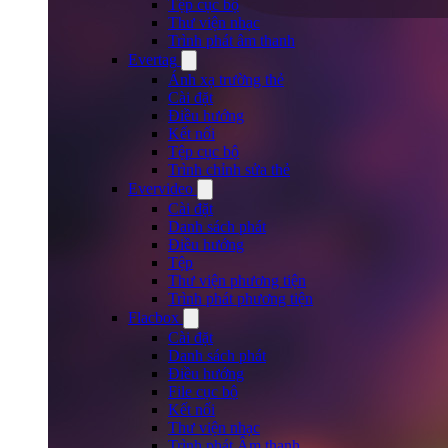
Tệp cục bộ
Thư viện nhạc
Trình phát âm thanh
Evertag
Ánh xạ trường thẻ
Cài đặt
Điều hướng
Kết nối
Tệp cục bộ
Trình chỉnh sửa thẻ
Evervideo
Cài đặt
Danh sách phát
Điều hướng
Tệp
Thư viện phương tiện
Trình phát phương tiện
Flacbox
Cài đặt
Danh sách phát
Điều hướng
File cục bộ
Kết nối
Thư viện nhạc
Trình phát Âm thanh