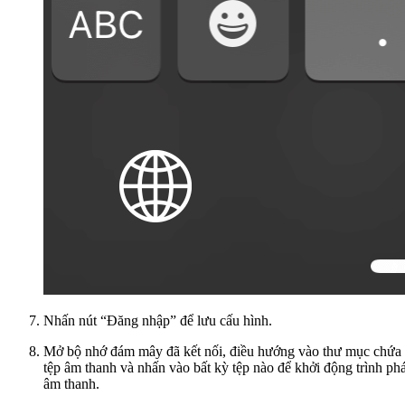
Nhấn nút “Đăng nhập” để lưu cấu hình.
Mở bộ nhớ đám mây đã kết nối, điều hướng vào thư mục chứa
tệp âm thanh và nhấn vào bất kỳ tệp nào để khởi động trình phá
âm thanh.