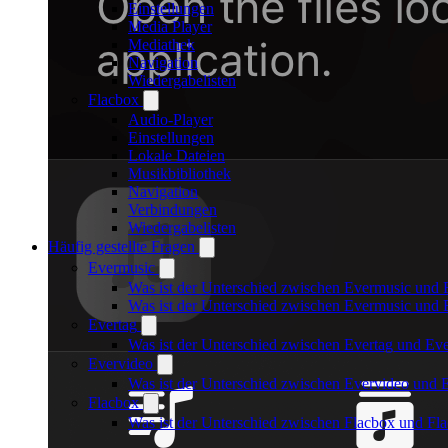
Einstellungen
Media Player
Mediathek
Navigation
Wiedergabelisten
Flacbox
Audio-Player
Einstellungen
Lokale Dateien
Musikbibliothek
Navigation
Verbindungen
Wiedergabelisten
Häufig gestellte Fragen
Evermusic
Was ist der Unterschied zwischen Evermusic und 
Was ist der Unterschied zwischen Evermusic und
Evertag
Was ist der Unterschied zwischen Evertag und Ev
Evervideo
Was ist der Unterschied zwischen Evervideo und
Flacbox
Was ist der Unterschied zwischen Flacbox und F