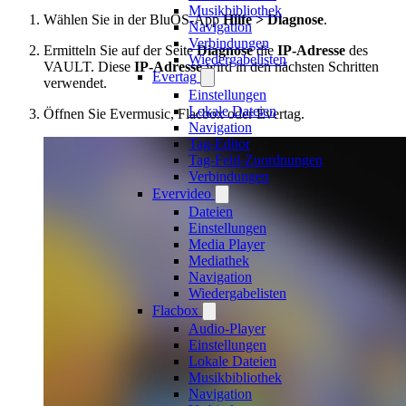
Musikbibliothek
Wählen Sie in der BluOS-App
Hilfe > Diagnose
.
Navigation
Verbindungen
Ermitteln Sie auf der Seite
Diagnose
die
IP-Adresse
des
Wiedergabelisten
VAULT. Diese
IP-Adresse
wird in den nächsten Schritten
Evertag
verwendet.
Einstellungen
Lokale Dateien
Öffnen Sie Evermusic, Flacbox oder Evertag.
Navigation
Tag-Editor
Tag-Feld-Zuordnungen
Verbindungen
Evervideo
Dateien
Einstellungen
Media Player
Mediathek
Navigation
Wiedergabelisten
Flacbox
Audio-Player
Einstellungen
Lokale Dateien
Musikbibliothek
Navigation