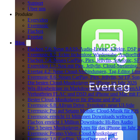
Support
Über uns
Produkte
Evervideo
Evermusic
Flacbox
Evertag
Blog
Flacbox 7.6: Neue BASS-Audio-Engine, Effekte, DSP un
Evermusic 8.7: Echte lückenlose Wiedergabe, Audioeffekt
Flacbox 7.4: Neues CarPlay, Plex, Jellyfin, Subsonic, 
Evervideo 1.7: Neu mit Plex, Jellyfin, Cloud-Streaming
Evertag 4.2: Neue Cloud-Verbindungen, Tag-Editor-Einst
Evermusic 8.6: Neues CarPlay, Plex, Jellyfin, SFTP, So
Die besten Cloud-Musikplayer für iPhone im Jahr 2026
Wix-Blogbeiträge zu Markdown exportieren mit OpenAI
Verlustfreies FLAC und DSD auf iPhone und Mac mit Fl
Bester Cloud-Musikplayer für iPhone und iPad
Evermusic 6.8: Aliyun Drive, Synology, neue UI-Stile
Evermusic Pro auf Setapp Mobile: Cloud-Musik für iOS
Evermusic erreicht 11 Millionen Downloads weltweit
Flacbox erreicht 1 Million Downloads: Hi-Res Audio
Die 5 besten Musikplayer-Apps für das iPhone im Jahr 
Evermusic Promo-Video: Cloud-Musikplayer
Evermusic 3.6: CarPlay, VoiceOver und mehr