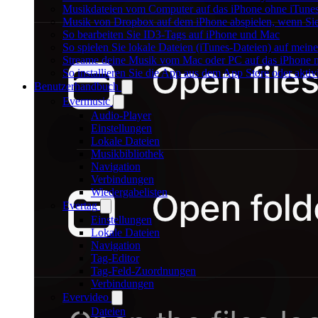
Musikdateien vom Computer auf das iPhone ohne iTunes
Musik von Dropbox auf dem iPhone abspielen, wenn Sie 
So bearbeiten Sie ID3-Tags auf iPhone und Mac
So spielen Sie lokale Dateien (iTunes-Dateien) auf mei
Streame deine Musik vom Mac oder PC auf das iPhone
So installieren Sie die App aus dem App Store oder akt
Benutzerhandbuch
Evermusic
Audio-Player
Einstellungen
Lokale Dateien
Musikbibliothek
Navigation
Verbindungen
Wiedergabelisten
Evertag
Einstellungen
Lokale Dateien
Navigation
Tag-Editor
Tag-Feld-Zuordnungen
Verbindungen
Evervideo
Dateien