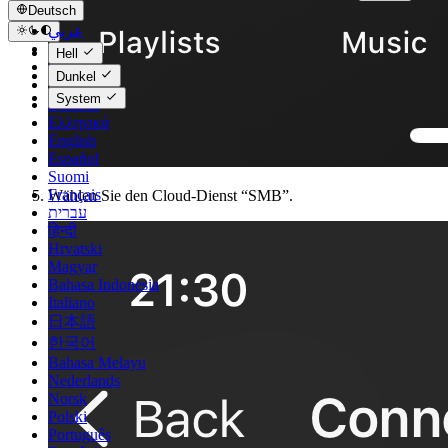
Deutsch
عربي
Català
Hell
Čeština
Dunkel
Dansk
System
Deutsch
Ελληνικά
English
Español
Suomi
Français
Wählen Sie den Cloud-Dienst “SMB”.
עברית
हिन्दी
Hrvatski
Magyar
Bahasa Indonesia
Italiano
日本語
한국어
Bahasa Melayu
Nederlands
Norsk
Polski
Português