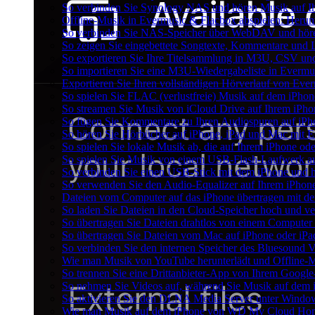
So verbinden Sie Synology NAS und hören Musik auf I
Offline-Musik in Evermusic & Flacbox abspielen: Herunt
So verbinden Sie NAS-Speicher über WebDAV und höre
So zeigen Sie eingebettete Songtexte, Kommentare und
So exportieren Sie Ihre Titelsammlung in M3U, CSV u
So importieren Sie eine M3U-Wiedergabeliste in Evermu
Exportieren Sie Ihren vollständigen Hörverlauf von Eve
So spielen Sie FLAC (verlustfreie) Musik auf dem iPhon
So streamen Sie Musik von iCloud Drive auf Ihrem iPh
So fügen Sie Kommentare zu Ihren Audiospuren auf iPho
So hören Sie Hörbücher auf iPhone, iPad und Mac mit 
So spielen Sie lokale Musik ab, die auf Ihrem iPhone ode
So spielen Sie Musik von einem USB-Flash-Laufwerk a
So verbinden Sie einen USB-Stick mit dem iPhone und h
So verwenden Sie den Audio-Equalizer auf Ihrem iPhon
Dateien vom Computer auf das iPhone übertragen mit 
So laden Sie Dateien in den Cloud-Speicher hoch und ve
So übertragen Sie Dateien drahtlos von einem Computer 
So übertragen Sie Dateien vom Mac auf iPhone oder iPa
So verbinden Sie den internen Speicher des Bluesound
Wie man Musik von YouTube herunterlädt und Offline-M
So trennen Sie eine Drittanbieter-App von Ihrem Googl
So nehmen Sie Videos auf, während Sie Musik auf dem 
So aktivieren Sie den DLNA Media Server unter Window
Wie man Musik auf dem iPhone von WD My Cloud Home