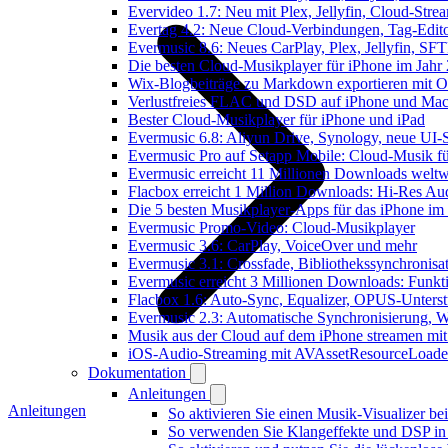
Evervideo 1.7: Neu mit Plex, Jellyfin, Cloud-Str
Evertag 4.2: Neue Cloud-Verbindungen, Tag-Editor
Evermusic 8.6: Neues CarPlay, Plex, Jellyfin, SF
Die besten Cloud-Musikplayer für iPhone im Jahr
Wix-Blogbeiträge zu Markdown exportieren mit 
Verlustfreies FLAC und DSD auf iPhone und Mac 
Bester Cloud-Musikplayer für iPhone und iPad
Evermusic 6.8: Aliyun Drive, Synology, neue UI-S
Evermusic Pro auf Setapp Mobile: Cloud-Musik f
Evermusic erreicht 11 Millionen Downloads weltw
Flacbox erreicht 1 Million Downloads: Hi-Res Au
Die 5 besten Musikplayer-Apps für das iPhone im
Evermusic Promo-Video: Cloud-Musikplayer
Evermusic 3.6: CarPlay, VoiceOver und mehr
Evermusic 3.1: Crossfade, Bibliothekssynchronis
Evermusic erreicht 3 Millionen Downloads: Funkti
Flacbox 1.6: Auto-Sync, Equalizer, OPUS-Unters
Evermusic 2.3: Automatische Synchronisierung, W
Musik aus der Cloud auf dem iPhone streamen mi
iOS-Audio-Streaming mit AVAssetResourceLoade
Dokumentation
Anleitungen
Anleitungen
So aktivieren Sie einen Musik-Visualizer b
So verwenden Sie Klangeffekte und DSP in 