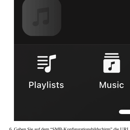
Geben Sie auf dem “SMB-Konfigurationsbildschirm” die URL