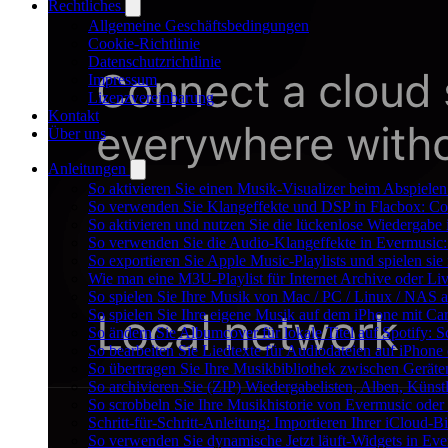
Rechtliches
Allgemeine Geschäftsbedingungen
Cookie-Richtlinie
Datenschutzrichtlinie
Impressum
Lizenzvereinbarung
Kontakt
Über uns
Anleitungen
So aktivieren Sie einen Musik-Visualizer beim Abspiele
So verwenden Sie Klangeffekte und DSP in Flacbox: Com
So aktivieren und nutzen Sie die lückenlose Wiedergabe
So verwenden Sie die Audio-Klangeffekte in Evermusic: 
So exportieren Sie Apple Music-Playlists und spielen si
Wie man eine M3U-Playlist für Internet Archive oder Liv
So spielen Sie Ihre Musik von Mac / PC / Linux / NA
So spielen Sie Ihre eigene Musik auf dem iPhone mit Ca
So ändern Sie Albumcover für lokale Titel auf Spotify: S
So bearbeiten Sie Liedtexte für Audiodateien auf iPho
So übertragen Sie Ihre Musikbibliothek zwischen Geräten
So archivieren Sie (ZIP) Wiedergabelisten, Alben, Künst
So scrobbeln Sie Ihre Musikhistorie von Evermusic oder
Schritt-für-Schritt-Anleitung: Importieren Ihrer iCloud-
So verwenden Sie dynamische Jetzt läuft-Widgets in Ev