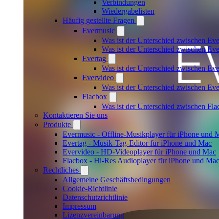
Verbindungen
Wiedergabelisten
Häufig gestellte Fragen
Evermusic
Was ist der Unterschied zwischen Ev
Was ist der Unterschied zwischen E
Evertag
Was ist der Unterschied zwischen Ev
Evervideo
Was ist der Unterschied zwischen E
Flacbox
Was ist der Unterschied zwischen Fl
Kontaktieren Sie uns
Produkte
Evermusic - Offline-Musikplayer für iPhone und 
Evertag - Musik-Tag-Editor für iPhone und Mac
Evervideo - HD-Videoplayer für iPhone und Mac
Flacbox - Hi-Res Audioplayer für iPhone und Ma
Rechtliches
Allgemeine Geschäftsbedingungen
Cookie-Richtlinie
Datenschutzrichtlinie
Impressum
Lizenzvereinbarung