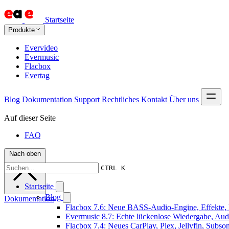
Startseite
Produkte
Evervideo
Evermusic
Flacbox
Evertag
Blog
Dokumentation
Support
Rechtliches
Kontakt
Über uns
Auf dieser Seite
FAQ
Nach oben
CTRL K
Startseite
Blog
Dokumentation
Flacbox 7.6: Neue BASS-Audio-Engine, Effekte, 
Evermusic 8.7: Echte lückenlose Wiedergabe, Audio
Flacbox 7.4: Neues CarPlay, Plex, Jellyfin, Subs