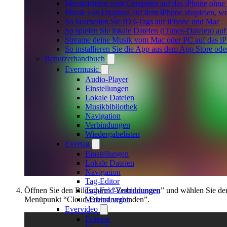
Musikdateien vom Computer auf das iPhone ohne 
Musik von Dropbox auf dem iPhone abspielen, wen
So bearbeiten Sie ID3-Tags auf iPhone und Mac
So spielen Sie lokale Dateien (iTunes-Dateien) a
Streame deine Musik vom Mac oder PC auf das i
So installieren Sie die App aus dem App Store od
Benutzerhandbuch
Evermusic
Audio-Player
Einstellungen
Lokale Dateien
Musikbibliothek
Navigation
Verbindungen
Wiedergabelisten
Evertag
Einstellungen
Lokale Dateien
Navigation
Tag-Editor
Öffnen Sie den Bildschirm “Verbindungen” und wählen Sie de
Tag-Feld-Zuordnungen
Menüpunkt “Cloud-Dienst verbinden”.
Verbindungen
Evervideo
Dateien