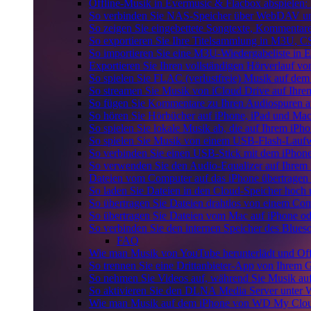
Offline-Musik in Evermusic & Flacbox abspielen: 
So verbinden Sie NAS-Speicher über WebDAV un
So zeigen Sie eingebettete Songtexte, Kommenta
So exportieren Sie Ihre Titelsammlung in M3U,
So importieren Sie eine M3U-Wiedergabeliste in 
Exportieren Sie Ihren vollständigen Hörverlauf v
So spielen Sie FLAC (verlustfreie) Musik auf dem
So streamen Sie Musik von iCloud Drive auf Ihr
So fügen Sie Kommentare zu Ihren Audiospuren au
So hören Sie Hörbücher auf iPhone, iPad und Ma
So spielen Sie lokale Musik ab, die auf Ihrem iPho
So spielen Sie Musik von einem USB-Flash-Lauf
So verbinden Sie einen USB-Stick mit dem iPhone
So verwenden Sie den Audio-Equalizer auf Ihrem
Dateien vom Computer auf das iPhone übertragen
So laden Sie Dateien in den Cloud-Speicher hoch 
So übertragen Sie Dateien drahtlos von einem Com
So übertragen Sie Dateien vom Mac auf iPhone od
So verbinden Sie den internen Speicher des Blu
FAQ
Wie man Musik von YouTube herunterlädt und Off
So trennen Sie eine Drittanbieter-App von Ihrem
So nehmen Sie Videos auf, während Sie Musik au
So aktivieren Sie den DLNA Media Server unter 
Wie man Musik auf dem iPhone von WD My Clou