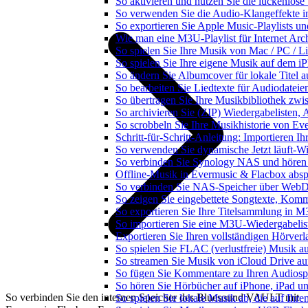
So aktivieren und nutzen Sie die lückenlos
So verwenden Sie die Audio-Klangeffekte in
So exportieren Sie Apple Music-Playlists u
Wie man eine M3U-Playlist für Internet Arch
So spielen Sie Ihre Musik von Mac / PC /
So spielen Sie Ihre eigene Musik auf dem i
So ändern Sie Albumcover für lokale Titel a
So bearbeiten Sie Liedtexte für Audiodate
So übertragen Sie Ihre Musikbibliothek zwis
So archivieren Sie (ZIP) Wiedergabelisten, 
So scrobbeln Sie Ihre Musikhistorie von Ev
Schritt-für-Schritt-Anleitung: Importieren 
So verwenden Sie dynamische Jetzt läuft-W
So verbinden Sie Synology NAS und hören
Offline-Musik in Evermusic & Flacbox abspi
So verbinden Sie NAS-Speicher über WebD
So zeigen Sie eingebettete Songtexte, Kom
So exportieren Sie Ihre Titelsammlung in
So importieren Sie eine M3U-Wiedergabelis
Exportieren Sie Ihren vollständigen Hörver
So spielen Sie FLAC (verlustfreie) Musik a
So streamen Sie Musik von iCloud Drive au
So fügen Sie Kommentare zu Ihren Audiospu
So hören Sie Hörbücher auf iPhone, iPad u
So verbinden Sie den internen Speicher des Bluesound VAULT mit
So spielen Sie lokale Musik ab, die auf Ihr