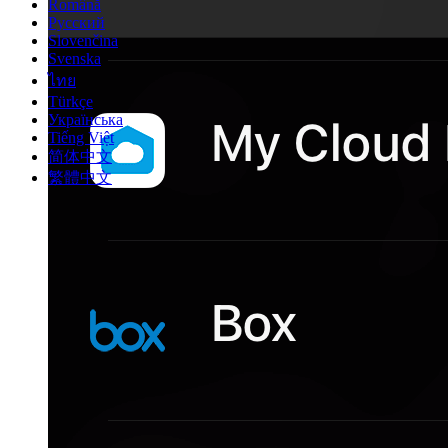
Română
Русский
Slovenčina
Svenska
ไทย
Türkçe
Українська
Tiếng Việt
简体中文
繁體中文