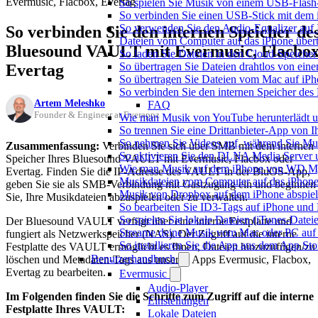
Evermusic, Flacbox, Evertag
So spielen Sie Musik von einem USB-Flash
So verbinden Sie einen USB-Stick mit dem 
So verwenden Sie den Audio-Equalizer auf 
So verbinden Sie den internen Speicher de
Dateien vom Computer auf das iPhone über
Bluesound VAULT mit Evermusic, Flacbox
So laden Sie Dateien in den Cloud-Speicher
So übertragen Sie Dateien drahtlos von ein
Evertag
So übertragen Sie Dateien vom Mac auf iPh
So verbinden Sie den internen Speicher de
Artem Meleshko
FAQ
Founder & Engineer at Everappz
Wie man Musik von YouTube herunterlädt u
So trennen Sie eine Drittanbieter-App von
So nehmen Sie Videos auf, während Sie Mus
Zusammenfassung:
Verbinden Sie sich über SMB mit dem internen
So aktivieren Sie den DLNA Media Server 
Speicher Ihres Bluesound VAULT mit Evermusic, Flacbox oder
Wie man Musik auf dem iPhone von WD My
Evertag. Finden Sie die IP-Adresse des VAULT in der BluOS-App,
Musikdateien vom Computer auf das iPhone
geben Sie sie als SMB-Verbindung mit Gastzugang ein und beginnen
Musik von Dropbox auf dem iPhone abspiele
Sie, Ihre Musikdateien abzuspielen oder zu verwalten.
So bearbeiten Sie ID3-Tags auf iPhone und
So spielen Sie lokale Dateien (iTunes-Date
Der Bluesound VAULT verfügt über eine interne Festplatte und
Streame deine Musik vom Mac oder PC auf
fungiert als Netzwerkspeicher (NAS). Der Zugriff auf die interne
So installieren Sie die App aus dem App St
Festplatte des VAULT ermöglicht es Ihnen, Dateien hinzuzufügen/zu
Benutzerhandbuch
löschen und Metadaten-Tags aus unseren Apps Evermusic, Flacbox,
Evertag zu bearbeiten.
Evermusic
Audio-Player
Im Folgenden finden Sie die Schritte zum Zugriff auf die interne
Einstellungen
Festplatte Ihres VAULT:
Lokale Dateien