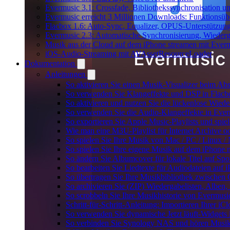
Evermusic 3.1: Crossfade, Bibliothekssynchronisation 
Evermusic erreicht 3 Millionen Downloads: Funktionsübe
Flacbox 1.6: Auto-Sync, Equalizer, OPUS-Unterstützun
Evermusic 2.3: Automatische Synchronisierung, Wiederg
Musik aus der Cloud auf dem iPhone streamen mit Ever
iOS-Audio-Streaming mit AVAssetResourceLoader
Dokumentation
Anleitungen
So aktivieren Sie einen Musik-Visualizer beim Ab
So verwenden Sie Klangeffekte und DSP in Flacbo
So aktivieren und nutzen Sie die lückenlose Wied
So verwenden Sie die Audio-Klangeffekte in Everm
So exportieren Sie Apple Music-Playlists und spie
Wie man eine M3U-Playlist für Internet Archive od
So spielen Sie Ihre Musik von Mac / PC / Linux
So spielen Sie Ihre eigene Musik auf dem iPhone 
So ändern Sie Albumcover für lokale Titel auf Spot
So bearbeiten Sie Liedtexte für Audiodateien au
So übertragen Sie Ihre Musikbibliothek zwischen G
So archivieren Sie (ZIP) Wiedergabelisten, Alben,
So scrobbeln Sie Ihre Musikhistorie von Evermusi
Schritt-für-Schritt-Anleitung: Importieren Ihrer i
So verwenden Sie dynamische Jetzt läuft-Widgets
So verbinden Sie Synology NAS und hören Musik