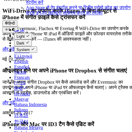
स्ट्रीम करें
App Store से ऐप इंस्टॉल करने या रिडीम प्रोमो कोड का उपयोग
WiFi-Drive का उपयोग करके iTunes के बिना कंप्यूटर से
करके इन-ऐप खरीदारी सक्रिय करने का तरीका
iPhone में संगीत फ़ाइलें कैसे ट्रांसफर करें
हिन्दी
जानें कि Evermusic, Flacbox या Evertag में WiFi-Drive का उपयोग करके
عربي
अपने कंप्यूटर से iPhone या iPad में ऑडियो फ़ाइलें और फ़ोल्डर वायरलेस तरीके
Català
Light
से कैसे ट्रांसफर करें — iTunes की आवश्यकता नहीं।
Čeština
Dark
Dansk
और पढ़ें
System
Deutsch
Ελληνικά
मई 19, 2019
English
Español
ऑफलाइन होने पर अपने iPhone पर Dropbox से संगीत चलाएं
Suomi
Français
जानें कि अपना संगीत Dropbox पर कैसे अपलोड करें और Evermusic का
עברית
उपयोग करके अपने iPhone या iPad पर ऑफलाइन कैसे चलाएं। अपने ट्रैक्स 
हिन्दी
आसानी से स्ट्रीम, डाउनलोड और प्रबंधित करें।
Hrvatski
Magyar
और पढ़ें
Bahasa Indonesia
Italiano
अक्टूबर 20, 2017
日本語
한국어
iPhone और Mac पर ID3 टैग कैसे एडिट करें
Bahasa Melayu