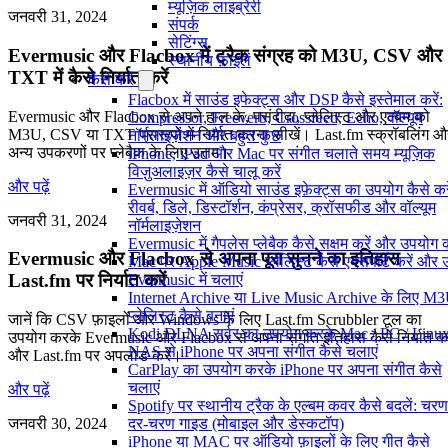
म्यूज़िक लाइब्रेरी
जनवरी 31, 2024
संपर्क
सेटिंग्स
Evermusic और Flacbox में ट्रैक संग्रह को M3U, CSV और
स्थानीय फ़ाइलें
TXT में कैसे निर्यात करें
कैसे करें
Flacbox में साउंड इफेक्ट्स और DSP कैसे इस्तेमाल करें:
Evermusic और Flacbox से अपने हाल के, पसंदीदा, प्लेलिस्ट और एल्बम को
Compressor, Freeverb, Crossfeed, Echo, वॉल्यूम
M3U, CSV या TXT प्रारूपों में निर्यात करना सीखें। Last.fm स्क्रॉबलिंग औ
नॉर्मलाइज़ेशन और बहुत कुछ
अन्य उपकरणों पर प्लेबैक के लिए उत्तम।
iPhone, iPad और Mac पर संगीत चलाते समय म्यूज़िक
विज़ुअलाइज़र कैसे चालू करें
और पढ़ें
Evermusic में ऑडियो साउंड इफ़ेक्ट्स का उपयोग कैसे करे
रीवर्ब, डिले, डिस्टॉर्शन, कंप्रेसर, क्रॉसफीड और वॉल्यूम
जनवरी 31, 2024
नॉर्मलाइज़ेशन
Evermusic में गैपलेस प्लेबैक कैसे सक्षम करें और उपयोग क
Evermusic और Flacbox से अपना पूरा सुनने का इतिहास
Mac पर Apple Music प्लेलिस्ट कैसे एक्सपोर्ट करें और उन्
Last.fm पर निर्यात करें
Evermusic में चलाएं
Internet Archive या Live Music Archive के लिए M
प्लेलिस्ट कैसे बनाएं
जानें कि CSV फ़ाइलों और Windows के लिए Last.fm Scrubbler टूल का
Kodi DLNA सर्वर का उपयोग करके Mac / PC / Linux
उपयोग करके Evermusic और Flacbox से अपना संगीत इतिहास कैसे निर्यात कर
NAS से iPhone पर अपना संगीत कैसे चलाएं
और Last.fm पर अपलोड करें।
CarPlay का उपयोग करके iPhone पर अपना संगीत कैसे
चलाएं
और पढ़ें
Spotify पर स्थानीय ट्रैक के एल्बम कवर कैसे बदलें: चरण
दर-चरण गाइड (मोबाइल और डेस्कटॉप)
जनवरी 30, 2024
iPhone या MAC पर ऑडियो फ़ाइलों के लिए गीत कैसे