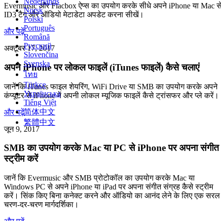
Nederlands
Evermusic और Flacbox ऐप्स का उपयोग करके सीधे अपने iPhone या Mac स
Norsk
ID3 टैग और ऑडियो मेटाडेटा अपडेट करना सीखें।
Polski
Português
और पढ़ें
Română
Русский
अक्टूबर 17, 2017
Slovenčina
Svenska
अपने iPhone पर लोकल फाइलें (iTunes फाइलें) कैसे चलाएं
ไทย
Türkçe
जानें कि iTunes फाइल शेयरिंग, WiFi Drive या SMB का उपयोग करके अपने
Українська
कंप्यूटर से iPhone में अपनी लोकल म्यूजिक फाइलें कैसे ट्रांसफर और प्ले करें।
Tiếng Việt
简体中文
और पढ़ें
繁體中文
जून 9, 2017
SMB का उपयोग करके Mac या PC से iPhone पर अपना संगीत
स्ट्रीम करें
जानें कि Evermusic और SMB प्रोटोकॉल का उपयोग करके Mac या
Windows PC से अपने iPhone या iPad पर अपना संगीत संग्रह कैसे स्ट्रीम
करें। सिंक किए बिना कनेक्ट करने और ऑडियो का आनंद लेने के लिए एक सरल
चरण-दर-चरण मार्गदर्शिका।