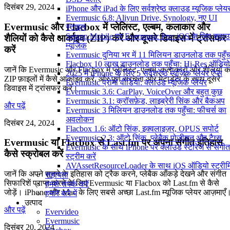
दिसंबर 29, 2024
iPhone और iPad के लिए सर्वश्रेष्ठ क्लाउड म्यूजिक प्लेय
Evermusic 6.8: Aliyun Drive, Synology, नए UI
Evermusic और Flacbox में प्लेलिस्ट, एल्बम, कलाकार और
स्टाइल
Setapp Mobile पर Evermusic Pro: iOS के लिए क्ला
शैलियों को कैसे आर्काइव (ZIP) करें और दूसरे डिवाइस में ट्रांसफर
म्यूजिक
करें
Evermusic दुनिया भर में 11 मिलियन डाउनलोड तक पहुँच
Flacbox 10 लाख डाउनलोड तक पहुँचा: Hi-Res ऑडियो
जानें कि Evermusic और Flacbox में प्लेलिस्ट, एल्बम, कलाकारों और शैलियों क
2025 में iPhone के लिए 5 सर्वश्रेष्ठ म्यूज़िक प्लेयर ऐप्स
ZIP फ़ाइलों में कैसे आर्काइव करें, और पूर्ण संरचना और मेटाडेटा के साथ दूसरे
Evermusic प्रोमो वीडियो: क्लाउड म्यूजिक प्लेयर
डिवाइस में ट्रांसफर करें।
Evermusic 3.6: CarPlay, VoiceOver और बहुत कुछ
Evermusic 3.1: क्रॉसफ़ेड, लाइब्रेरी सिंक और बैकअप
और पढ़ें
Evermusic 3 मिलियन डाउनलोड तक पहुँचा: फीचर्स का
अवलोकन
दिसंबर 24, 2024
Flacbox 1.6: ऑटो सिंक, इक्वलाइज़र, OPUS सपोर्ट
Evermusic 2.3: ऑटो सिंक, प्लेबैक पोजीशन और टैग्स
Evermusic या Flacbox से Last.fm पर अपना संगीत इतिहास
Evermusic के साथ iPhone पर क्लाउड स्टोरेज से संगीत
कैसे स्क्रोबल करें
स्ट्रीम करें
AVAssetResourceLoader के साथ iOS ऑडियो स्ट्रीमि
जानें कि अपने सुनने के इतिहास को ट्रैक करने, प्लेबैक आँकड़े देखने और संगीत
सहायता
सिफारिशें प्राप्त करने के लिए Evermusic या Flacbox को Last.fm से कैसे
हमसे संपर्क करें
जोड़ें। iPhone और Mac के लिए सबसे अच्छा Last.fm म्यूजिक प्लेयर आज़माएँ
हमारे बारे में
उत्पाद
और पढ़ें
Evervideo
Evermusic
दिसंबर 20, 2024