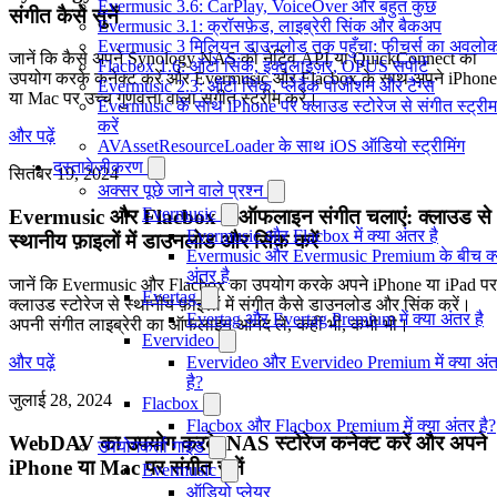
Evermusic 3.6: CarPlay, VoiceOver और बहुत कुछ
संगीत कैसे सुनें
Evermusic 3.1: क्रॉसफ़ेड, लाइब्रेरी सिंक और बैकअप
Evermusic 3 मिलियन डाउनलोड तक पहुँचा: फीचर्स का अवलो
जानें कि कैसे अपने Synology NAS को नेटिव API या QuickConnect का
Flacbox 1.6: ऑटो सिंक, इक्वलाइज़र, OPUS सपोर्ट
उपयोग करके कनेक्ट करें और Evermusic और Flacbox के साथ अपने iPhone
Evermusic 2.3: ऑटो सिंक, प्लेबैक पोजीशन और टैग्स
या Mac पर उच्च गुणवत्ता वाला संगीत स्ट्रीम करें।
Evermusic के साथ iPhone पर क्लाउड स्टोरेज से संगीत स्ट्रीम
करें
और पढ़ें
AVAssetResourceLoader के साथ iOS ऑडियो स्ट्रीमिंग
दस्तावेज़ीकरण
सितंबर 19, 2024
अक्सर पूछे जाने वाले प्रश्न
Evermusic
Evermusic और Flacbox में ऑफलाइन संगीत चलाएं: क्लाउड से
Evermusic और Flacbox में क्या अंतर है
स्थानीय फ़ाइलों में डाउनलोड और सिंक करें
Evermusic और Evermusic Premium के बीच क्
अंतर है
जानें कि Evermusic और Flacbox का उपयोग करके अपने iPhone या iPad पर
Evertag
क्लाउड स्टोरेज से स्थानीय फ़ाइलों में संगीत कैसे डाउनलोड और सिंक करें।
Evertag और Evertag Premium में क्या अंतर है
अपनी संगीत लाइब्रेरी का ऑफलाइन आनंद लें, कहीं भी, कभी भी।
Evervideo
और पढ़ें
Evervideo और Evervideo Premium में क्या अं
है?
जुलाई 28, 2024
Flacbox
Flacbox और Flacbox Premium में क्या अंतर है?
WebDAV का उपयोग करके NAS स्टोरेज कनेक्ट करें और अपने
उपयोगकर्ता गाइड
iPhone या Mac पर संगीत सुनें
Evermusic
ऑडियो प्लेयर