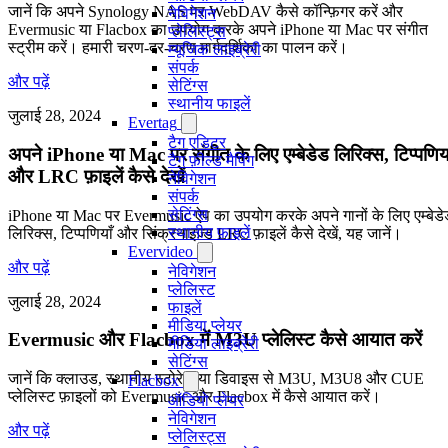
जानें कि अपने Synology NAS पर WebDAV कैसे कॉन्फ़िगर करें और
नेविगेशन
Evermusic या Flacbox का उपयोग करके अपने iPhone या Mac पर संगीत
प्लेलिस्ट्स
स्ट्रीम करें। हमारी चरण-दर-चरण मार्गदर्शिका का पालन करें।
म्यूजिक लाइब्रेरी
संपर्क
और पढ़ें
सेटिंग्स
स्थानीय फाइलें
जुलाई 28, 2024
Evertag
टैग एडिटर
अपने iPhone या Mac पर संगीत के लिए एम्बेडेड लिरिक्स, टिप्पणिया
टैग फ़ील्ड मैपिंग
और LRC फ़ाइलें कैसे देखें
नेविगेशन
संपर्क
सेटिंग्स
iPhone या Mac पर Evermusic ऐप का उपयोग करके अपने गानों के लिए एम्बेडे
स्थानीय फ़ाइलें
लिरिक्स, टिप्पणियाँ और सिंक्रनाइज़्ड LRC फ़ाइलें कैसे देखें, यह जानें।
Evervideo
और पढ़ें
नेविगेशन
प्लेलिस्ट
जुलाई 28, 2024
फाइलें
मीडिया प्लेयर
Evermusic और Flacbox में M3U प्लेलिस्ट कैसे आयात करें
मीडिया लाइब्रेरी
सेटिंग्स
जानें कि क्लाउड, स्थानीय स्टोरेज या डिवाइस से M3U, M3U8 और CUE
Flacbox
प्लेलिस्ट फ़ाइलों को Evermusic और Flacbox में कैसे आयात करें।
ऑडियो प्लेयर
नेविगेशन
और पढ़ें
प्लेलिस्ट्स