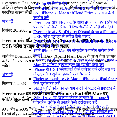
Evermusic और Flacbox का उपयोग करके iPhone, iPad और Mac पर
Last.fm पर निर्यात करें
ऑडियो ट्रैक्स के लिए समय चिह्नों के साथ टिप्पणियाँ जोड़ना, संपादित करना औ
अपने iPhone पर FLAC (लॉसलेस) संगीत कैसे चलाएं
प्रदर्शित करना सीखें।
अपने iPhone या Mac पर iCloud Drive से संगीत कैसे
स्ट्रीम करें
और पढ़ें
Evermusic और Flacbox के साथ iPhone, iPad और M
पर अपने ऑडियो ट्रैक्स में टिप्पणियाँ कैसे जोड़ें और देखें
दिसंबर 26, 2023
Evermusic और SanDisk के iXpand के साथ iPhone 
USB फ्लैश ड्राइव से संगीत कैसे चलाएं
Evermusic और SanDisk के iXpand के साथ iPhone पर
Evermusic का उपयोग करके iPhone, iPad और Mac प
USB फ्लैश ड्राइव से संगीत कैसे चलाएं
ऑडियोबुक कैसे सुनें
अपने iPhone या Mac पर संग्रहीत स्थानीय संगीत कैसे
चलाएं
जानें कि Evermusic को SanDisk iXpand Flash Drive के साथ कैसे उपयोग
Evermusic और Flacbox के साथ अपने iPhone, iPad य
करें ताकि आप अपने iPhone या iPad पर सीधे USB स्टोरेज से संगीत चला
Mac पर ऑडियो इक्वलाइज़र का उपयोग कैसे करें
सकें।
iPhone से USB फ्लैशकार्ड कैसे कनेक्ट करें और उस पर
मौजूद संगीत सुनें या फ़ाइलें प्रबंधित करें
और पढ़ें
Finder का उपयोग करके Mac से iPhone या iPad में फ़ाइल
सितंबर 5, 2023
कैसे ट्रांसफर करें
SMB प्रोटोकॉल का उपयोग करके कंप्यूटर से iPhone में
फ़ाइलें ट्रांसफर करें
Evermusic का उपयोग करके iPhone, iPad और Mac पर
WiFi-Drive का उपयोग करके कंप्यूटर से iPhone में
ऑडियोबुक कैसे सुनें
वायरलेस तरीके से फ़ाइलें कैसे ट्रांसफर करें
क्लाउड स्टोरेज में फाइलें कैसे अपलोड करें और उन्हें
iOS और macOS पर Evermusic के साथ ऑडियोबुक सुनने की एक संपूर्ण गाइ
Evermusic, Flacbox या Evertag से कैसे कनेक्ट करें
जिसमें ऑफ़लाइन प्लेबैक, बुकमार्क्स और स्पीड कंट्रोल शामिल हैं।
Evermusic, Flacbox, Evertag से Bluesound VAUL