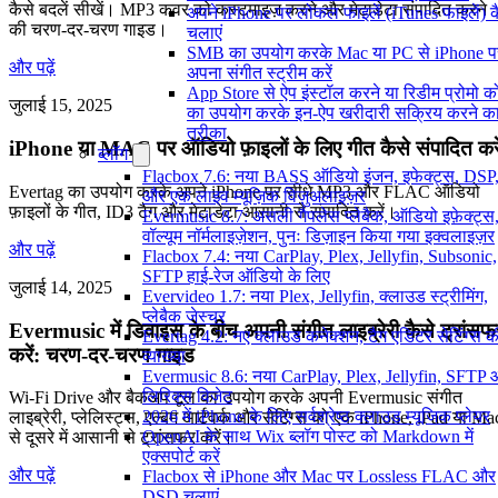
कैसे बदलें सीखें। MP3 कवर को कस्टमाइज़ करने और मेटाडेटा संपादित करने
अपने iPhone पर लोकल फाइलें (iTunes फाइलें) क
की चरण-दर-चरण गाइड।
चलाएं
SMB का उपयोग करके Mac या PC से iPhone प
और पढ़ें
अपना संगीत स्ट्रीम करें
App Store से ऐप इंस्टॉल करने या रिडीम प्रोमो 
जुलाई 15, 2025
का उपयोग करके इन-ऐप खरीदारी सक्रिय करने क
तरीका
iPhone या MAC पर ऑडियो फ़ाइलों के लिए गीत कैसे संपादित करे
ब्लॉग
Flacbox 7.6: नया BASS ऑडियो इंजन, इफेक्ट्स, DSP
Evertag का उपयोग करके अपने iPhone पर सीधे MP3 और FLAC ऑडियो
और एक लाइव म्यूज़िक विज़ुअलाइज़र
फ़ाइलों के गीत, ID3 टैग और मेटाडेटा आसानी से संपादित करें।
Evermusic 8.7: असली गैपलेस प्लेबैक, ऑडियो इफ़ेक्ट्स
वॉल्यूम नॉर्मलाइज़ेशन, पुनः डिज़ाइन किया गया इक्वलाइज़र
और पढ़ें
Flacbox 7.4: नया CarPlay, Plex, Jellyfin, Subsonic,
SFTP हाई-रेज ऑडियो के लिए
जुलाई 14, 2025
Evervideo 1.7: नया Plex, Jellyfin, क्लाउड स्ट्रीमिंग,
प्लेबैक जेस्चर
Evermusic में डिवाइस के बीच अपनी संगीत लाइब्रेरी कैसे ट्रांसफ
Evertag 4.2: नए क्लाउड कनेक्शन, टैग एडिटर सेटिंग्स क
करें: चरण-दर-चरण गाइड
व्याख्या
Evermusic 8.6: नया CarPlay, Plex, Jellyfin, SFTP
लिरिक्स विजेट
Wi-Fi Drive और बैकअप टूल का उपयोग करके अपनी Evermusic संगीत
2026 में iPhone के लिए सर्वश्रेष्ठ क्लाउड म्यूजिक प्लेयर
लाइब्रेरी, प्लेलिस्ट्स, एल्बम आर्टवर्क और सेटिंग्स को एक iPhone, iPad या Ma
OpenAI के साथ Wix ब्लॉग पोस्ट को Markdown में
से दूसरे में आसानी से ट्रांसफर करें।
एक्सपोर्ट करें
और पढ़ें
Flacbox से iPhone और Mac पर Lossless FLAC और
DSD चलाएं