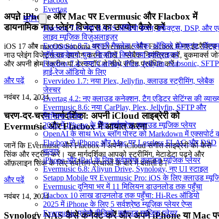
Flacbox
Evertag
अपने iPhone और Mac पर Evermusic और Flacbox में
ब्लॉग
डायनामिक नाउ प्लेइंग विजेट्स का उपयोग कैसे करें
Flacbox 7.6: नया BASS ऑडियो इंजन, इफेक्ट्स, DSP, और 
लाइव म्यूज़िक विज़ुअलाइज़र
Evermusic 8.7: असली गैपलेस प्लेबैक, ऑडियो इफ़ेक्ट्स, वॉल्यू
iOS 17 और macOS Sonoma पर Evermusic और Flacbox में नए इंटरैक्टिव
नॉर्मलाइज़ेशन, पुनः डिज़ाइन किया गया इक्वलाइज़र
नाउ प्लेइंग विजेट्स का उपयोग करना सीखें। प्लेबैक नियंत्रित करें, बुकमार्क्स जोड़
Flacbox 7.4: नया CarPlay, Plex, Jellyfin, Subsonic, SFTP
और अपनी होम स्क्रीन या डेस्कटॉप से सीधे संगीत प्रबंधित करें।
हाई-रेज ऑडियो के लिए
और पढ़ें
Evervideo 1.7: नया Plex, Jellyfin, क्लाउड स्ट्रीमिंग, प्लेबैक
जेस्चर
नवंबर 14, 2024
Evertag 4.2: नए क्लाउड कनेक्शन, टैग एडिटर सेटिंग्स की व्याख्
Evermusic 8.6: नया CarPlay, Plex, Jellyfin, SFTP और
चरण-दर-चरण मार्गदर्शिका: अपनी iCloud लाइब्रेरी को
लिरिक्स विजेट
2026 में iPhone के लिए सर्वश्रेष्ठ क्लाउड म्यूजिक प्लेयर
Evermusic और Flacbox में आयात करना
OpenAI के साथ Wix ब्लॉग पोस्ट को Markdown में एक्सपोर्ट कर
Flacbox से iPhone और Mac पर Lossless FLAC और DSD
जानें कि Evermusic और Flacbox में अपनी iCloud संगीत लाइब्रेरी को कैसे
चलाएं
सिंक और स्ट्रीम करें। यह मार्गदर्शिका आपको स्ट्रीमिंग, मेटाडेटा पढ़ने और
iPhone और iPad के लिए सर्वश्रेष्ठ क्लाउड म्यूजिक प्लेयर
ऑफ़लाइन सिंक के लिए सर्वोत्तम प्रथाओं के बारे में बताती है।
Evermusic 6.8: Aliyun Drive, Synology, नए UI स्टाइल
Setapp Mobile पर Evermusic Pro: iOS के लिए क्लाउड म्यू
और पढ़ें
Evermusic दुनिया भर में 11 मिलियन डाउनलोड तक पहुँचा
Flacbox 10 लाख डाउनलोड तक पहुँचा: Hi-Res ऑडियो
नवंबर 14, 2024
2025 में iPhone के लिए 5 सर्वश्रेष्ठ म्यूज़िक प्लेयर ऐप्स
Evermusic प्रोमो वीडियो: क्लाउड म्यूजिक प्लेयर
Synology NAS कैसे कनेक्ट करें और अपने iPhone या Mac प