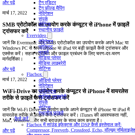
और पढ़ें
टैग एडिटर
टैग फ़ील्ड मैपिंग
मार्च 17, 2022
नेविगेशन
संपर्क
SMB प्रोटोकॉल का उपयोग करके कंप्यूटर से iPhone में फ़ाइलें
सेटिंग्स
स्थानीय फ़ाइलें
ट्रांसफर करें
Evervideo
नेविगेशन
जानें कि Evermusic और SMB प्रोटोकॉल का उपयोग करके अपने Mac या
प्लेलिस्ट
Windows PC से अपने iPhone या iPad पर बड़ी फ़ाइलें कैसे ट्रांसफर और
फाइलें
एक्सेस करें। सहज स्ट्रीमिंग और फ़ाइल प्रबंधन के लिए चरण-दर-चरण
मीडिया प्लेयर
मार्गदर्शिका।
मीडिया लाइब्रेरी
सेटिंग्स
और पढ़ें
Flacbox
मार्च 17, 2022
ऑडियो प्लेयर
नेविगेशन
WiFi-Drive का उपयोग करके कंप्यूटर से iPhone में वायरलेस
प्लेलिस्ट्स
म्यूज़िक लाइब्रेरी
तरीके से फ़ाइलें कैसे ट्रांसफर करें
संपर्क
सेटिंग्स
जानें कि Wi-Fi Drive का उपयोग करके अपने कंप्यूटर से iPhone या iPad में
स्थानीय फ़ाइलें
वायरलेस तरीके से फ़ाइलें कैसे ट्रांसफर करें। iTunes की आवश्यकता नहीं,
कैसे करें
Mac, Windows और सभी ब्राउज़र के साथ काम करता है।
Flacbox में साउंड इफेक्ट्स और DSP कैसे इस्तेमाल करें:
Compressor, Freeverb, Crossfeed, Echo, वॉल्यूम नॉर्मलाइज़े
और पढ़ें