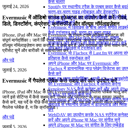
कैसे चलाएं
जुलाई 24, 2026
Spotify पर स्थानीय ट्रैक के एल्बम कवर कैसे बदले
चरण-दर-चरण गाइड (मोबाइल और डेस्कटॉप)
Evermusic में ऑडियो साउंड इफ़ेक्ट्स का उपयोग कैसे करें: रीवर्ब,
iPhone या MAC पर ऑडियो फ़ाइलों के लिए गीत
कैसे संपादित करें
डिले, डिस्टॉर्शन, कंप्रेसर, क्रॉसफीड और वॉल्यूम नॉर्मलाइज़ेशन
Evermusic में डिवाइस के बीच अपनी संगीत लाइब्र
कैसे ट्रांसफर करें: चरण-दर-चरण गाइड
iPhone, iPad और Mac पर Evermusic के रीयल-टाइम ऑडियो इफ़ेक्ट्स की
Evermusic और Flacbox में प्लेलिस्ट, एल्बम,
संपूर्ण मार्गदर्शिका। जानें कि रीवर्ब, डिले, डिस्टॉर्शन, कंप्रेसर, क्रॉसफीड और
कलाकार और शैलियों को कैसे आर्काइव (ZIP) करें
वॉल्यूम नॉर्मलाइज़ेशन क्या करते हैं, ये कैसे बने हैं, और प्रत्येक को कैसे सक्षम करें,
और दूसरे डिवाइस में ट्रांसफर करें
प्रीसेट चुनें और बारीकी से समायोजित करें।
Evermusic या Flacbox से Last.fm पर अपना सं
इतिहास कैसे स्क्रोबल करें
और पढ़ें
अपने iPhone और Mac पर Evermusic और
Flacbox में डायनामिक नाउ प्लेइंग विजेट्स का उप
जुलाई 5, 2026
कैसे करें
चरण-दर-चरण मार्गदर्शिका: अपनी iCloud लाइब्रेरी
Evermusic में गैपलेस प्लेबैक कैसे सक्षम करें और उपयोग करें
को Evermusic और Flacbox में आयात करना
Synology NAS कैसे कनेक्ट करें और अपने iPh
iPhone, iPad और Mac के लिए Evermusic में असली गैपलेस प्लेबैक चालू करे
या Mac पर संगीत कैसे सुनें
जानें इसे सेटिंग्स में कैसे सक्षम करें, एल्बम और प्लेलिस्ट के साथ इसका उपयोग
Evermusic और Flacbox में ऑफलाइन संगीत चला
कैसे करें, यह पर्दे के पीछे कैसे काम करता है, और यह क्यों असली सैंपल-एक्यूरेट
क्लाउड से स्थानीय फ़ाइलों में डाउनलोड और सिंक
गैपलेस प्लेबैक है, न कि क्रॉसफेड।
करें
WebDAV का उपयोग करके NAS स्टोरेज कनेक्
और पढ़ें
करें और अपने iPhone या Mac पर संगीत सुनें
अपने iPhone या Mac पर संगीत के लिए एम्बेडेड
जुलाई 5, 2026