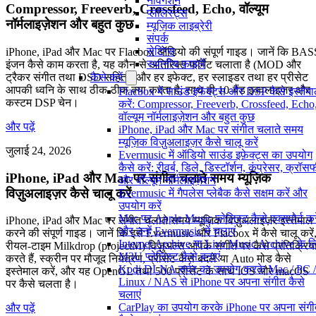
नेविगेशन
Compressor, Freeverb, Crossfeed, Echo, वॉल्यूम
प्लेलिस्ट्स
नॉर्मलाइज़ेशन और बहुत कुछ
म्यूज़िक लाइब्रेरी
संपर्क
सेटिंग्स
iPhone, iPad और Mac पर Flacbox ऑडियो की संपूर्ण गाइड। जानें कि BAS
स्थानीय फ़ाइलें
इंजन कैसे काम करता है, यह कौन-से अतिरिक्त फॉर्मैट चलाता है (MOD और
ट्रैकर संगीत तथा DSD सहित), और हर इफेक्ट, हर स्लाइडर तथा हर प्रीसेट
कैसे करें
आपकी ध्वनि के साथ ठीक-ठीक क्या करता है, साथ ही 10-बैंड इक्वलाइज़र और
Flacbox में साउंड इफेक्ट्स और DSP कैसे इस्तेम
कस्टम DSP चेन।
करें: Compressor, Freeverb, Crossfeed, Echo
वॉल्यूम नॉर्मलाइज़ेशन और बहुत कुछ
और पढ़ें
iPhone, iPad और Mac पर संगीत चलाते समय
म्यूज़िक विज़ुअलाइज़र कैसे चालू करें
जुलाई 24, 2026
Evermusic में ऑडियो साउंड इफ़ेक्ट्स का उपयोग
कैसे करें: रीवर्ब, डिले, डिस्टॉर्शन, कंप्रेसर, क्रॉ
iPhone, iPad और Mac पर संगीत चलाते समय म्यूज़िक
और वॉल्यूम नॉर्मलाइज़ेशन
विज़ुअलाइज़र कैसे चालू करें
Evermusic में गैपलेस प्लेबैक कैसे सक्षम करें और
उपयोग करें
Mac पर Apple Music प्लेलिस्ट कैसे एक्सपोर्ट करे
iPhone, iPad और Mac पर संगीत चलाते समय म्यूज़िक विज़ुअलाइज़र इस्तेमाल
और उन्हें Evermusic में चलाएं
करने की संपूर्ण गाइड। जानें कि इसे Evermusic और Flacbox में कैसे चालू करें
Internet Archive या Live Music Archive के ल
रीयल-टाइम Milkdrop (projectM) विज़ुअल्स आपके संगीत पर कैसे प्रतिक्रिय
M3U प्लेलिस्ट कैसे बनाएं
करते हैं, स्क्रीन पर मौजूद नियंत्रण, प्रीसेट कैसे बदलें या Auto मोड कैसे
Kodi DLNA सर्वर का उपयोग करके Mac / PC /
इस्तेमाल करें, और यह OpenGL तथा 500 प्रीसेट के साथ iOS और macOS
Linux / NAS से iPhone पर अपना संगीत कैसे
पर कैसे चलता है।
चलाएं
CarPlay का उपयोग करके iPhone पर अपना संग
और पढ़ें