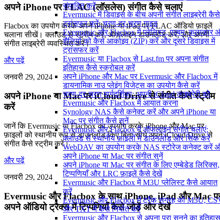
संपादित करें
अपने iPhone पर FLAC (लॉसलेस) संगीत कैसे चलाएं
Evermusic में डिवाइस के बीच अपनी संगीत लाइब्रेरी कैसे
ट्रांसफर करें: चरण-दर-चरण गाइड
Flacbox का उपयोग करके अपने iPhone या iPad पर FLAC ऑडियो फ़ाइलें
Evermusic और Flacbox में प्लेलिस्ट, एल्बम, कलाकार 
चलाना सीखें। क्लाउड से स्ट्रीम करें, ऑफ़लाइन डाउनलोड करें, और अपनी
शैलियों को कैसे आर्काइव (ZIP) करें और दूसरे डिवाइस में
संगीत लाइब्रेरी व्यवस्थित करें।
ट्रांसफर करें
Evermusic या Flacbox से Last.fm पर अपना संगीत
और पढ़ें
इतिहास कैसे स्क्रोबल करें
अपने iPhone और Mac पर Evermusic और Flacbox में
जनवरी 29, 2024
डायनामिक नाउ प्लेइंग विजेट्स का उपयोग कैसे करें
चरण-दर-चरण मार्गदर्शिका: अपनी iCloud लाइब्रेरी को
अपने iPhone या Mac पर iCloud Drive से संगीत कैसे स्ट्रीम
Evermusic और Flacbox में आयात करना
करें
Synology NAS कैसे कनेक्ट करें और अपने iPhone या
Mac पर संगीत कैसे सुनें
जानें कि Evermusic या Flacbox का उपयोग करके iPhone और Mac पर
Evermusic और Flacbox में ऑफलाइन संगीत चलाएं:
फ़ाइलों को स्थानीय रूप से डाउनलोड किए बिना सीधे अपने iCloud Drive से
क्लाउड से स्थानीय फ़ाइलों में डाउनलोड और सिंक करें
संगीत कैसे स्ट्रीम करें।
WebDAV का उपयोग करके NAS स्टोरेज कनेक्ट करें 
अपने iPhone या Mac पर संगीत सुनें
और पढ़ें
अपने iPhone या Mac पर संगीत के लिए एम्बेडेड लिरिक्स,
टिप्पणियाँ और LRC फ़ाइलें कैसे देखें
जनवरी 29, 2024
Evermusic और Flacbox में M3U प्लेलिस्ट कैसे आयात
करें
Evermusic और Flacbox के साथ iPhone, iPad और Mac प
Evermusic और Flacbox में ट्रैक संग्रह को M3U, C
अपने ऑडियो ट्रैक्स में टिप्पणियाँ कैसे जोड़ें और देखें
और TXT में कैसे निर्यात करें
Evermusic और Flacbox से अपना पूरा सुनने का इतिहा