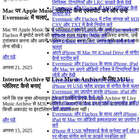
लिरिक्स, टिप्पणियाँ और LRC फ़ाइलें कैसे देखें
Evermusic और Flacbox में M3U प्लेलिस्ट कैसे
Mac पर Apple Music प्लेलिस्ट कैसे एक्सपोर्ट करें और उन्हें
आयात करें
Evermusic में चलाएं
Evermusic और Flacbox में ट्रैक संग्रह को M3
CSV और TXT में कैसे निर्यात करें
Mac पर Apple Music ऐप से प्लेलिस्ट एक्सपोर्ट करने और उन्हें Evermusic या
Evermusic और Flacbox से अपना पूरा सुनने का
Flacbox में इम्पोर्ट करने की चरण-दर-चरण गाइड। M3U प्लेलिस्ट बनाना, उन्हें
इतिहास Last.fm पर निर्यात करें
ट्रांसफर करना और अपनी प्लेलिस्ट दोबारा बनाए बिना उन्नत सुविधाओं का आनं
अपने iPhone पर FLAC (लॉसलेस) संगीत कैसे
लेना सीखें।
चलाएं
अपने iPhone या Mac पर iCloud Drive से संगी
और पढ़ें
कैसे स्ट्रीम करें
Evermusic और Flacbox के साथ iPhone, iPad
अगस्त 21, 2025
और Mac पर अपने ऑडियो ट्रैक्स में टिप्पणियाँ कैस
जोड़ें और देखें
Internet Archive या Live Music Archive के लिए M3U
Evermusic और SanDisk के iXpand के साथ
प्लेलिस्ट कैसे बनाएं
iPhone पर USB फ्लैश ड्राइव से संगीत कैसे चलाए
Evermusic का उपयोग करके iPhone, iPad और
Mac पर ऑडियोबुक कैसे सुनें
जानें कि एक मुफ्त ऑनलाइन टूल का उपयोग करके Internet Archive या Live
अपने iPhone या Mac पर संग्रहीत स्थानीय संगीत
Music Archive से M3U प्लेलिस्ट आसानी से कैसे बनाएं और डाउनलोड करें।
कैसे चलाएं
किसी अकाउंट या इंस्टॉलेशन की आवश्यकता नहीं।
Evermusic और Flacbox के साथ अपने iPhone,
iPad या Mac पर ऑडियो इक्वलाइज़र का उपयोग क
और पढ़ें
करें
अगस्त 15, 2025
iPhone से USB फ्लैशकार्ड कैसे कनेक्ट करें और
पर मौजूद संगीत सुनें या फ़ाइलें प्रबंधित करें