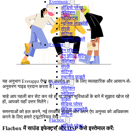
Evermusic
ऑडियो प्लेयर
नेविगेशन
प्लेलिस्ट्स
म्यूजिक लाइब्रेरी
संपर्क
सेटिंग्स
स्थानीय फाइलें
Evertag
टैग एडिटर
टैग फ़ील्ड मैपिंग
नेविगेशन
संपर्क
सेटिंग्स
स्थानीय फ़ाइलें
यह अनुभाग Everappz ऐप्स का उपयोग करने के लिए व्यावहारिक और आसान-से-
Evervideo
अनुसरण गाइड प्रदान करता है।
नेविगेशन
प्लेलिस्ट
चाहे आप पहली बार सेट कर रहे हों या उन्नत सुविधाओं के बारे में सुझाव खोज रहे
फाइलें
हों, आपको यहाँ उत्तर मिलेंगे।
मीडिया प्लेयर
मीडिया लाइब्रेरी
समस्याओं को हल करने, नई तरकीबें सीखने और अपने ऐप अनुभव को अधिकतम
सेटिंग्स
करने के लिए हमारे ट्यूटोरियल देखें।
Flacbox
ऑडियो प्लेयर
Flacbox में साउंड इफेक्ट्स और DSP कैसे इस्तेमाल करें: