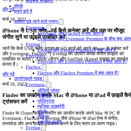
लाइसेंस समझौता
संपर्क
और पढ़ें
हमारे बारे में
मार्च 18, 2022
अक्सर पूछे जाने वाले प्रश्न
Evermusic
iPhone से USB फ्लैशकार्ड कैसे कनेक्ट करें और उस पर मौजूद
Evermusic और Flacbox में क्या अंतर है
संगीत सुनें या फ़ाइलें प्रबंधित करें
Evermusic और Evermusic Premium के बीच क्या अंतर
Evertag
जानें कि कैसे USB फ्लैश ड्राइव या SD कार्ड को अपने iPhone से कनेक्ट करें
Evertag और Evertag Premium में क्या अंतर है
और Evermusic, Flacbox या Evertag का उपयोग करके संगीत फ़ाइलों को
Evervideo
प्रबंधित या चलाएं। Apple एडेप्टर और SanDisk iXpand ड्राइव का समर्थन
Evervideo और Evervideo Premium में क्या अंतर है?
करता है।
Flacbox
Flacbox और Flacbox Premium में क्या अंतर है?
और पढ़ें
उपयोगकर्ता गाइड
मार्च 18, 2022
Evermusic
ऑडियो प्लेयर
Finder का उपयोग करके Mac से iPhone या iPad में फ़ाइलें कैस
नेविगेशन
प्लेलिस्ट्स
ट्रांसफर करें
म्यूजिक लाइब्रेरी
संपर्क
Finder या iTunes फ़ाइल शेयरिंग का उपयोग करके अपने Mac या PC से
सेटिंग्स
Evermusic, Flacbox या Evertag जैसे iPhone या iPad ऐप्स में संगीत,
स्थानीय फाइलें
दस्तावेज़ और अन्य फ़ाइलें ट्रांसफर करने के लिए चरण-दर-चरण गाइड।
Evertag