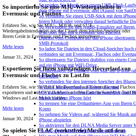
So spielen Sie Musik von einem USB-Flash-Lauf
So importieren Sie eine M3U-Wiedergabeliste in
dem iPhone mit Evermusic und iXpand von SanDi
Evermusic und Flacbox
So verbinden Sie einen USB-Stick mit dem iPhon
hören Musik oder verwalten darauf befindliche Da
Erfahren Sie, wie Sie M3U-, M3U8- und CUE-
So verwenden Sie den Audio-Equalizer auf Ihrem 
Wiedergabelistendateien aus der Cloud, dem lokalen Speicher oder
iPad oder Mac mit Evermusic und Flacbox
Ihrem Gerät in Evermusic und Flacbox importieren.
Dateien vom Computer auf das iPhone übertragen
SMB-Protokoll
Mehr lesen
So laden Sie Dateien in den Cloud-Speicher hoch
verbinden sie mit Evermusic, Flacbox oder Everta
Januar 31, 2024
So übertragen Sie Dateien drahtlos von einem Co
auf ein iPhone mit WiFi-Drive
Exportieren Sie Ihren vollständigen Hörverlauf von
So übertragen Sie Dateien vom Mac auf iPhone od
Evermusic und Flacbox zu Last.fm
mit Finder
So verbinden Sie den internen Speicher des Blues
VAULT mit Evermusic, Flacbox, Evertag
Erfahren Sie, wie Sie Ihren Musikverlauf aus Evermusic und Flacbox
Wie man Musik von YouTube herunterlädt und Off
exportieren und mit CSV-Dateien und dem Last.fm Scrubbler-Tool fü
Musik auf dem iPhone hört
Windows auf Last.fm hochladen.
So trennen Sie eine Drittanbieter-App von Ihrem 
Mehr lesen
Konto
So nehmen Sie Videos auf, während Sie Musik au
Januar 30, 2024
iPhone abspielen
So aktivieren Sie den DLNA Media Server unter
So spielen Sie FLAC (verlustfreie) Musik auf dem
10 und spielen Ihre Musik auf dem iPhone ab