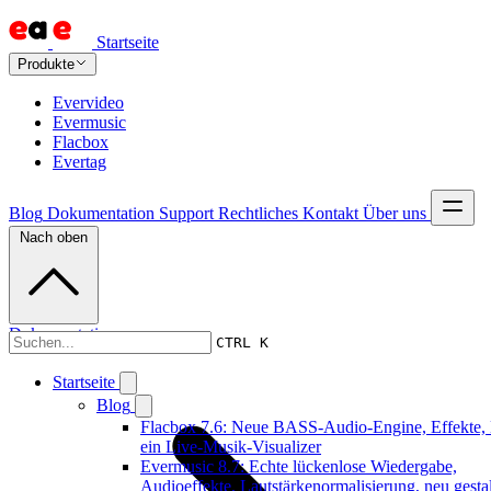
Startseite
Produkte
Evervideo
Evermusic
Flacbox
Evertag
Blog
Dokumentation
Support
Rechtliches
Kontakt
Über uns
Nach oben
Dokumentation
CTRL K
Startseite
Blog
Flacbox 7.6: Neue BASS-Audio-Engine, Effekte,
ein Live-Musik-Visualizer
Evermusic 8.7: Echte lückenlose Wiedergabe,
Audioeffekte, Lautstärkenormalisierung, neu gestal