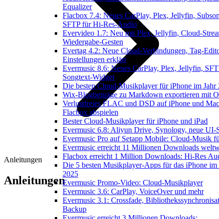
Equalizer
Flacbox 7.4: Neues CarPlay, Plex, Jellyfin, Subson
SFTP für Hi-Res-Audio
Evervideo 1.7: Neu mit Plex, Jellyfin, Cloud-Stre
Wiedergabe-Gesten
Evertag 4.2: Neue Cloud-Verbindungen, Tag-Edito
Einstellungen erklärt
Evermusic 8.6: Neues CarPlay, Plex, Jellyfin, SFT
Songtext-Widget
Die besten Cloud-Musikplayer für iPhone im Jahr
Wix-Blogbeiträge zu Markdown exportieren mit 
Verlustfreies FLAC und DSD auf iPhone und Mac
Flacbox abspielen
Bester Cloud-Musikplayer für iPhone und iPad
Evermusic 6.8: Aliyun Drive, Synology, neue UI-S
Evermusic Pro auf Setapp Mobile: Cloud-Musik f
Evermusic erreicht 11 Millionen Downloads weltw
Flacbox erreicht 1 Million Downloads: Hi-Res Au
Anleitungen
Die 5 besten Musikplayer-Apps für das iPhone im 
2025
Anleitungen
Evermusic Promo-Video: Cloud-Musikplayer
Evermusic 3.6: CarPlay, VoiceOver und mehr
Evermusic 3.1: Crossfade, Bibliothekssynchronisa
Backup
Evermusic erreicht 3 Millionen Downloads: