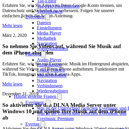
Tag-Editor
Erfahren Sie, wie Sie Apps von Ihrem Google-Konto trennen, um
Tag-Feld-Zuordnungen
Datenschutz und Sicherheit zu verbessern. Folgen Sie unserer
Verbindungen
einfachen Schritt-für-Schritt-Anleitung.
Evervideo
Dateien
Mehr lesen
Einstellungen
Media Player
März 2, 2020
Mediathek
Navigation
So nehmen Sie Videos auf, während Sie Musik auf
Wiedergabelisten
dem iPhone abspielen
Flacbox
Audio-Player
Erfahren Sie, wie Sie mit Evermusic Musik im Hintergrund abspielen
Einstellungen
während Sie Videos auf Ihrem iPhone aufnehmen. Funktioniert mit
Lokale Dateien
TikTok, Instagram und allen Kamera-Apps.
Musikbibliothek
Navigation
Mehr lesen
Verbindungen
Wiedergabelisten
Dezember 31, 2019
Häufig gestellte Fragen
Evermusic
So aktivieren Sie den DLNA Media Server unter
Was ist der Unterschied zwischen Evermusic und 
Windows 10 und spielen Ihre Musik auf dem iPhone
Was ist der Unterschied zwischen Evermusic und
ab
Evermusic Premium
Evertag
Aktivieren Sie den DLNA-Server unter Windows 10 und streamen Si