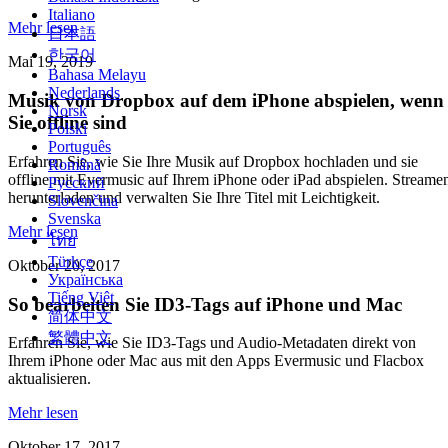
Italiano
Mehr lesen
日本語
한국어
Mai 19, 2019
Bahasa Melayu
Nederlands
Musik von Dropbox auf dem iPhone abspielen, wenn
Norsk
Sie offline sind
Polski
Português
Erfahren Sie, wie Sie Ihre Musik auf Dropbox hochladen und sie
Română
offline mit Evermusic auf Ihrem iPhone oder iPad abspielen. Streame
Русский
herunterladen und verwalten Sie Ihre Titel mit Leichtigkeit.
Slovenčina
Svenska
Mehr lesen
ไทย
Türkçe
Oktober 20, 2017
Українська
Tiếng Việt
So bearbeiten Sie ID3-Tags auf iPhone und Mac
简体中文
繁體中文
Erfahren Sie, wie Sie ID3-Tags und Audio-Metadaten direkt von
Ihrem iPhone oder Mac aus mit den Apps Evermusic und Flacbox
aktualisieren.
Mehr lesen
Oktober 17, 2017