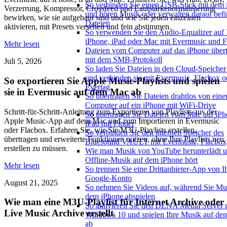
So verbinden Sie einen USB-Stick mit dem
Verzerrung, Kompressor, Crossfeed und Lautstärkenormalisierung
und hören Musik oder verwalten darauf befi
bewirken, wie sie aufgebaut sind und wie Sie jeden einzelnen
Dateien
aktivieren, mit Presets versehen und fein abstimmen.
So verwenden Sie den Audio-Equalizer auf
iPhone, iPad oder Mac mit Evermusic und 
Mehr lesen
Dateien vom Computer auf das iPhone über
mit dem SMB-Protokoll
Juli 5, 2026
So laden Sie Dateien in den Cloud-Speicher
und verbinden sie mit Evermusic, Flacbox o
So exportieren Sie Apple Music-Playlists und spielen
Evertag
sie in Evermusic auf dem Mac ab
So übertragen Sie Dateien drahtlos von ein
Computer auf ein iPhone mit WiFi-Drive
Schritt-für-Schritt-Anleitung zum Exportieren von Playlists aus der
So übertragen Sie Dateien vom Mac auf iPh
Apple Music-App auf dem Mac und zum Importieren in Evermusic
iPad mit Finder
oder Flacbox. Erfahren Sie, wie Sie M3U-Playlists erstellen,
So verbinden Sie den internen Speicher des
übertragen und erweiterte Funktionen nutzen, ohne Ihre Playlists neu
Bluesound VAULT mit Evermusic, Flacbox,
erstellen zu müssen.
Wie man Musik von YouTube herunterlädt 
Offline-Musik auf dem iPhone hört
Mehr lesen
So trennen Sie eine Drittanbieter-App von 
Google-Konto
August 21, 2025
So nehmen Sie Videos auf, während Sie Mu
dem iPhone abspielen
Wie man eine M3U-Playlist für Internet Archive oder
So aktivieren Sie den DLNA Media Server 
Live Music Archive erstellt
Windows 10 und spielen Ihre Musik auf de
ab