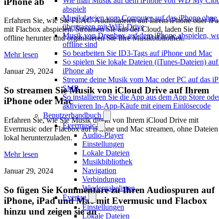
Wie man Musik auf dem iPhone von WD My Cl
iPhone ab
abspielt
Musikdateien vom Computer auf das iPhone ohne
Erfahren Sie, wie Sie FLAC-Audiodateien auf Ihrem iPhone oder iP
übertragen mit WiFi-Drive
mit Flacbox abspielen. Streamen Sie aus der Cloud, laden Sie für
Musik von Dropbox auf dem iPhone abspielen, w
offline herunter und organisieren Sie Ihre Musikbibliothek.
offline sind
So bearbeiten Sie ID3-Tags auf iPhone und Mac
Mehr lesen
So spielen Sie lokale Dateien (iTunes-Dateien) au
iPhone ab
Januar 29, 2024
Streame deine Musik vom Mac oder PC auf das iP
SMB
So streamen Sie Musik von iCloud Drive auf Ihrem
So installieren Sie die App aus dem App Store ode
iPhone oder Mac
aktivieren In-App-Käufe mit einem Einlösecode
Benutzerhandbuch
Erfahren Sie, wie Sie Musik direkt von Ihrem iCloud Drive mit
Evermusic
Evermusic oder Flacbox auf iPhone und Mac streamen, ohne Dateien
Audio-Player
lokal herunterzuladen.
Einstellungen
Lokale Dateien
Mehr lesen
Musikbibliothek
Navigation
Januar 29, 2024
Verbindungen
Wiedergabelisten
So fügen Sie Kommentare zu Ihren Audiospuren auf
Evertag
iPhone, iPad und Mac mit Evermusic und Flacbox
Einstellungen
hinzu und zeigen sie an
Lokale Dateien