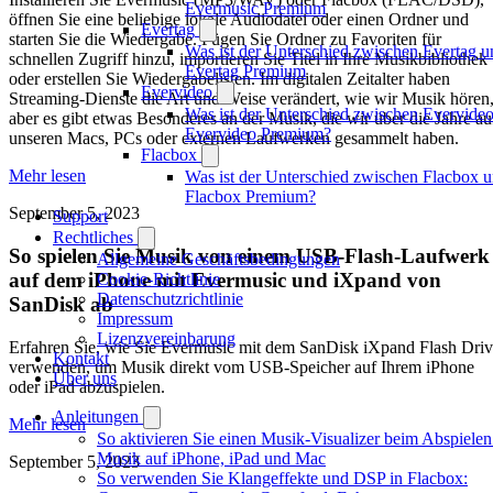
Evermusic Premium
öffnen Sie eine beliebige lokale Audiodatei oder einen Ordner und
Evertag
starten Sie die Wiedergabe. Fügen Sie Ordner zu Favoriten für
Was ist der Unterschied zwischen Evertag u
schnellen Zugriff hinzu, importieren Sie Titel in Ihre Musikbibliothek
Evertag Premium
oder erstellen Sie Wiedergabelisten. Im digitalen Zeitalter haben
Evervideo
Streaming-Dienste die Art und Weise verändert, wie wir Musik hören
Was ist der Unterschied zwischen Evervide
aber es gibt etwas Besonderes an der Musik, die wir über die Jahre au
Evervideo Premium?
unseren Macs, PCs oder externen Laufwerken gesammelt haben.
Flacbox
Mehr lesen
Was ist der Unterschied zwischen Flacbox 
Flacbox Premium?
September 5, 2023
Support
Rechtliches
So spielen Sie Musik von einem USB-Flash-Laufwerk
Allgemeine Geschäftsbedingungen
auf dem iPhone mit Evermusic und iXpand von
Cookie-Richtlinie
Datenschutzrichtlinie
SanDisk ab
Impressum
Lizenzvereinbarung
Erfahren Sie, wie Sie Evermusic mit dem SanDisk iXpand Flash Dri
Kontakt
verwenden, um Musik direkt vom USB-Speicher auf Ihrem iPhone
Über uns
oder iPad abzuspielen.
Anleitungen
Mehr lesen
So aktivieren Sie einen Musik-Visualizer beim Abspiele
Musik auf iPhone, iPad und Mac
September 5, 2023
So verwenden Sie Klangeffekte und DSP in Flacbox: