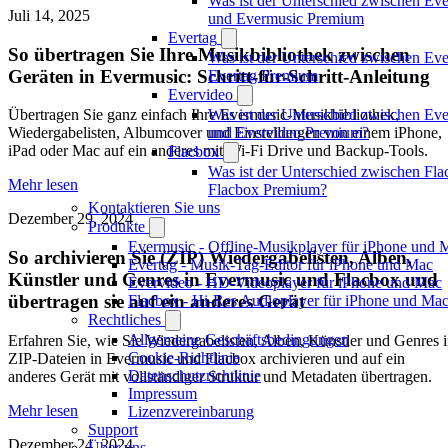
Was ist der Unterschied zwischen Ev
Juli 14, 2025
und Evermusic Premium
Evertag
So übertragen Sie Ihre Musikbibliothek zwischen
Was ist der Unterschied zwischen Eve
Geräten in Evermusic: Schritt-für-Schritt-Anleitung
Evertag Premium
Evervideo
Was ist der Unterschied zwischen Ev
Übertragen Sie ganz einfach Ihre Evermusic-Musikbibliothek,
und Evervideo Premium?
Wiedergabelisten, Albumcover und Einstellungen von einem iPhone,
iPad oder Mac auf ein anderes mit Wi-Fi Drive und Backup-Tools.
Flacbox
Was ist der Unterschied zwischen Fl
Mehr lesen
Flacbox Premium?
Kontaktieren Sie uns
Dezember 29, 2024
Produkte
Evermusic - Offline-Musikplayer für iPhone und 
So archivieren Sie (ZIP) Wiedergabelisten, Alben,
Evertag - Musik-Tag-Editor für iPhone und Mac
Künstler und Genres in Evermusic und Flacbox und
Evervideo - HD-Videoplayer für iPhone und Mac
übertragen sie auf ein anderes Gerät
Flacbox - Hi-Res Audioplayer für iPhone und Ma
Rechtliches
Allgemeine Geschäftsbedingungen
Erfahren Sie, wie Sie Wiedergabelisten, Alben, Künstler und Genres 
Cookie-Richtlinie
ZIP-Dateien in Evermusic und Flacbox archivieren und auf ein
Datenschutzrichtlinie
anderes Gerät mit vollständiger Struktur und Metadaten übertragen.
Impressum
Mehr lesen
Lizenzvereinbarung
Support
Dezember 24, 2024
Über uns