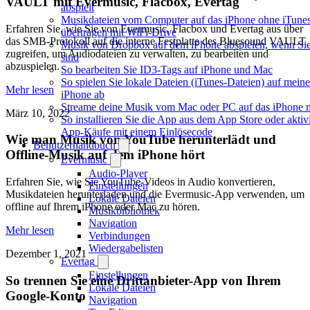
VAULT mit Evermusic, Flacbox, Evertag
abspielt
Musikdateien vom Computer auf das iPhone ohne iTune
Erfahren Sie, wie Sie von Evermusic, Flacbox und Evertag aus über
übertragen mit WiFi-Drive
das SMB-Protokoll auf die interne Festplatte des Bluesound VAULT
Musik von Dropbox auf dem iPhone abspielen, wenn Sie 
zugreifen, um Audiodateien zu verwalten, zu bearbeiten und
sind
abzuspielen.
So bearbeiten Sie ID3-Tags auf iPhone und Mac
So spielen Sie lokale Dateien (iTunes-Dateien) auf mein
Mehr lesen
iPhone ab
Streame deine Musik vom Mac oder PC auf das iPhone
März 10, 2022
So installieren Sie die App aus dem App Store oder aktiv
App-Käufe mit einem Einlösecode
Wie man Musik von YouTube herunterlädt und
Benutzerhandbuch
Offline-Musik auf dem iPhone hört
Evermusic
Audio-Player
Erfahren Sie, wie Sie YouTube-Videos in Audio konvertieren,
Einstellungen
Musikdateien herunterladen und die Evermusic-App verwenden, um
Lokale Dateien
offline auf Ihrem iPhone oder Mac zu hören.
Musikbibliothek
Navigation
Mehr lesen
Verbindungen
Wiedergabelisten
Dezember 1, 2021
Evertag
Einstellungen
So trennen Sie eine Drittanbieter-App von Ihrem
Lokale Dateien
Google-Konto
Navigation