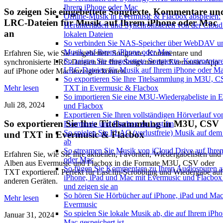
Ihrem iPhone oder Mac
So zeigen Sie eingebettete Songtexte, Kommentare un
Offline-Musik in Evermusic & Flacbox abspielen:
LRC-Dateien für Musik auf Ihrem iPhone oder Mac
Herunterladen und Synchronisieren von der Cloud
an
lokalen Dateien
So verbinden Sie NAS-Speicher über WebDAV u
Musik auf Ihrem iPhone oder Mac
Erfahren Sie, wie Sie eingebettete Songtexte, Kommentare und
So zeigen Sie eingebettete Songtexte, Kommentar
synchronisierte LRC-Dateien für Ihre Songs mit der Evermusic-App
LRC-Dateien für Musik auf Ihrem iPhone oder M
auf iPhone oder Mac anzeigen können.
So exportieren Sie Ihre Titelsammlung in M3U, 
Mehr lesen
TXT in Evermusic & Flacbox
So importieren Sie eine M3U-Wiedergabeliste in 
Juli 28, 2024
und Flacbox
Exportieren Sie Ihren vollständigen Hörverlauf vo
So exportieren Sie Ihre Titelsammlung in M3U, CSV
Evermusic und Flacbox zu Last.fm
So spielen Sie FLAC (verlustfreie) Musik auf dem
und TXT in Evermusic & Flacbox
ab
So streamen Sie Musik von iCloud Drive auf Ihre
Erfahren Sie, wie Sie Ihre aktuellen, Favoriten, Wiedergabelisten und
oder Mac
Alben aus Evermusic und Flacbox in die Formate M3U, CSV oder
So fügen Sie Kommentare zu Ihren Audiospuren a
TXT exportieren. Perfekt für Last.fm-Scrobbling und Wiedergabe auf
iPhone, iPad und Mac mit Evermusic und Flacbox
anderen Geräten.
und zeigen sie an
So hören Sie Hörbücher auf iPhone, iPad und Mac
Mehr lesen
Evermusic
So spielen Sie lokale Musik ab, die auf Ihrem iPh
Januar 31, 2024
Mac gespeichert ist