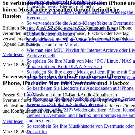
Compressor, Freeverb, Crossfeed, Echo,
So verbinden Sie einen USB-Stick mit dem iPhone un
Lautstärkenormalisierung und mehr
hören Musik oder verwalten darauf befindliche
So aktivieren und nutzen Sie die lückenlose Wiedergabe 
Dateien
Evermusic
So verwenden Sie die Audio-Klangeffekte in Evermusic:
Erfahren Sie, wie Sie USB-Sticks oder SD-Karten mit Ihrem iPhone
Delay, Verzerrung, Kompressor, Crossfeed und
verbinden und Musikdateien mit Evermusic, Flacbox oder Evertag
Lautstärkenormalisierung
verwalten oder abspielen. Unterstützt Apple-Adapter und SanDisk
So exportieren Sie Apple Music-Playlists und spielen sie 
iXpand-Laufwerke.
Evermusic auf dem Mac ab
Wie man eine M3U-Playlist für Internet Archive oder Li
Mehr lesen
Archive erstellt
So spielen Sie Ihre Musik von Mac / PC / Linux / NAS 
März 18, 2022
iPhone mit dem Kodi DLNA-Server ab
So spielen Sie Ihre eigene Musik auf dem iPhone mit Ca
So verwenden Sie den Audio-Equalizer auf Ihrem
So ändern Sie Albumcover für lokale Titel auf Spotify: Sc
iPhone, iPad oder Mac mit Evermusic und Flacbox
Schritt-Anleitung (Mobil und Desktop)
So bearbeiten Sie Liedtexte für Audiodateien auf iPhone
MAC
Passen Sie Ihre Musik mit dem 10-Band-Audio-Equalizer in
So übertragen Sie Ihre Musikbibliothek zwischen Geräte
Evermusic und Flacbox an. Erfahren Sie, wie Sie Frequenzbänder
Evermusic: Schritt-für-Schritt-Anleitung
feinabstimmen, Voreinstellungen anwenden, die Lautstärke verstärke
So archivieren Sie (ZIP) Wiedergabelisten, Alben, Künst
und Konfigurationen verwalten.
Genres in Evermusic und Flacbox und übertragen sie auf
anderes Gerät
Mehr lesen
So scrobbeln Sie Ihre Musikhistorie von Evermusic oder
März 18, 2022
zu Last.fm