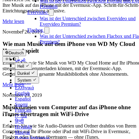
Was ist der Unterschied zwischen Evertag und Eve
Ihre Musik auf das iPhone mit der Evermusic-App. Schritt-für-Schritt
Premium
Einrichtungsanleitung inklusive.
Evervideo
Was ist der Unterschied zwischen Evervideo und
Mehr lesen
Evervideo Premium?
Flacbox
November 26, 2019
Was ist der Unterschied zwischen Flacbox und Fl
Premium?
Wie man Musik auf dem iPhone von WD My Cloud
Home abspielt
Deutsch
عربي
Erfahren Sie, wie Sie Musik von WD My Cloud Home auf Ihr iPhon
Català
Hell
streamen und herunterladen können, mit der Evermusic-App.
Čeština
Dunkel
Genießen Sie Ihre gesamte Musikbibliothek ohne Abonnements.
Dansk
System
Deutsch
Mehr lesen
Ελληνικά
English
November 23, 2019
Español
Suomi
Musikdateien vom Computer auf das iPhone ohne
Français
iTunes übertragen mit WiFi-Drive
עברית
हिन्दी
Erfahren Sie, wie Sie Audio-Dateien und Ordner drahtlos von Ihrem
Hrvatski
Computer auf Ihr iPhone oder iPad mit WiFi-Drive in Evermusic,
Magyar
Flacbox oder Evertag übertragen — ohne iTunes.
Bahasa Indonesia