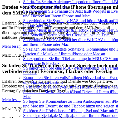
Schritt-für-Schritt-Anleitung: Importieren Ihrer iCloud-B
in Evermusic und Flacbox
Dateien vom Computer auf das iPhone übertragen mi
So verwenden Sie dynamische Jetzt läuft-Widgets in Ev
dem SMB-Protokoll
und Flacbox auf Ihrem iPhone und Mac
So verbinden Sie Synology NAS und hören Musik auf I
Erfahren Sie, wie Sie große Dateien von Ihrem Mac oder Windows 
iPhone oder Mac
auf Ihr iPhone oder iPad mit Evermusic und dem SMB-Protokoll
Offline-Musik in Evermusic & Flacbox abspielen: Herun
übertragen und darauf zugreifen. Eine Schritt-für-Schritt-Anleitung fü
und Synchronisieren von der Cloud zu lokalen Dateien
nahtloses Streaming und Dateiverwaltung.
So verbinden Sie NAS-Speicher über WebDAV und hör
auf Ihrem iPhone oder Mac
Mehr lesen
So zeigen Sie eingebettete Songtexte, Kommentare und
Dateien für Musik auf Ihrem iPhone oder Mac an
März 17, 2022
So exportieren Sie Ihre Titelsammlung in M3U, CSV u
Evermusic & Flacbox
So laden Sie Dateien in den Cloud-Speicher hoch und
So importieren Sie eine M3U-Wiedergabeliste in Evermu
verbinden sie mit Evermusic, Flacbox oder Evertag
Flacbox
Exportieren Sie Ihren vollständigen Hörverlauf von Eve
Erfahren Sie, wie Sie Dateien in Cloud-Dienste wie Google Drive,
und Flacbox zu Last.fm
Dropbox und OneDrive hochladen und mit Evermusic, Flacbox oder
So spielen Sie FLAC (verlustfreie) Musik auf dem iPhon
Evertag für einfachen Dateizugriff verbinden.
So streamen Sie Musik von iCloud Drive auf Ihrem iPho
Mac
Mehr lesen
So fügen Sie Kommentare zu Ihren Audiospuren auf iPh
und Mac mit Evermusic und Flacbox hinzu und zeigen si
März 17, 2022
So hören Sie Hörbücher auf iPhone, iPad und Mac mit 
So spielen Sie lokale Musik ab, die auf Ihrem iPhone od