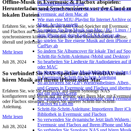
Offline-Musik in Evermusic & Flacbox abspielen:
Lautstärkenormalisierung
Herunterladen und Synchronisieren von der Cloud z
So exportieren Sie Apple Music-Playlists und spiel
Evermusic auf dem Mac ab
lokalen Dateien
Wie man eine M3U-Playlist für Internet Archive o
Music Archive erstellt
Erfahren Sie, wie Sie Musik aus dem Cloud-Speicher mit Evermusic
So spielen Sie Ihre Musik von Mac / PC / Linux /
und Flacbox auf Ihrem iPhone oder iPad herunterladen und
dem iPhone mit dem Kodi DLNA-Server ab
synchronisieren können. Genießen Sie Ihre Musikbibliothek offline,
So spielen Sie Ihre eigene Musik auf dem iPhone 
überall und jederzeit.
CarPlay ab
So ändern Sie Albumcover für lokale Titel auf Spot
Mehr lesen
Schritt-für-Schritt-Anleitung (Mobil und Desktop)
So bearbeiten Sie Liedtexte für Audiodateien auf 
Juli 28, 2024
oder MAC
So übertragen Sie Ihre Musikbibliothek zwischen 
So verbinden Sie NAS-Speicher über WebDAV und
in Evermusic: Schritt-für-Schritt-Anleitung
hören Musik auf Ihrem iPhone oder Mac
So archivieren Sie (ZIP) Wiedergabelisten, Alben,
und Genres in Evermusic und Flacbox und übertra
Erfahren Sie, wie Sie WebDAV auf Ihrem Synology NAS
auf ein anderes Gerät
konfigurieren und Musik auf Ihr iPhone oder Ihren Mac mit Evermus
So scrobbeln Sie Ihre Musikhistorie von Evermusi
oder Flacbox streamen. Folgen Sie unserer Schritt-für-Schritt-
Flacbox zu Last.fm
Anleitung.
Schritt-für-Schritt-Anleitung: Importieren Ihrer iC
Bibliothek in Evermusic und Flacbox
Mehr lesen
So verwenden Sie dynamische Jetzt läuft-Widgets 
Evermusic und Flacbox auf Ihrem iPhone und Ma
Juli 28, 2024
So verbinden Sie Synology NAS und hören Musik