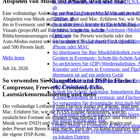
Abspielen von Musik auf iPhone, iPad und Mac
NAS auf dem iPhone mit dem Kodi DLNA-
ab
So spielen Sie Ihre eigene Musik auf dem i
Eine vollständige Anleitung zur Nutzung eines Musik-Visualizers be
CarPlay ab
Abspielen von Musik auf iPhone, iPad und Mac. Erfahren Sie, wie Si
So ändern Sie Albumcover für lokale Titel a
ihn in Evermusic und Flacbox aktivieren, wie die Echtzeit-Milkdrop-
Spotify: Schritt-für-Schritt-Anleitung (Mobi
Visuals (projectM) auf Ihre Musik reagieren, welche
Desktop)
Bildschirmsteuerungen es gibt, wie Sie Presets wechseln oder den
So bearbeiten Sie Liedtexte für Audiodateie
Auto-Modus nutzen und wie er unter iOS und macOS mit OpenGL
iPhone oder MAC
und 500 Presets läuft.
So übertragen Sie Ihre Musikbibliothek zwi
Mehr lesen
Geräten in Evermusic: Schritt-für-Schritt-An
So archivieren Sie (ZIP) Wiedergabelisten, 
Juli 24, 2026
Künstler und Genres in Evermusic und Fla
übertragen sie auf ein anderes Gerät
So verwenden Sie Klangeffekte und DSP in Flacbox:
So scrobbeln Sie Ihre Musikhistorie von Ev
oder Flacbox zu Last.fm
Compressor, Freeverb, Crossfeed, Echo,
Schritt-für-Schritt-Anleitung: Importieren Ih
Lautstärkenormalisierung und mehr
iCloud-Bibliothek in Evermusic und Flacbo
So verwenden Sie dynamische Jetzt läuft-Wi
Der vollständige Leitfaden zum Flacbox-Audio auf iPhone, iPad und
Evermusic und Flacbox auf Ihrem iPhone 
Mac. Erfahren Sie, wie die BASS-Engine funktioniert, welche
So verbinden Sie Synology NAS und hören
zusätzlichen Formate sie abspielt (einschließlich MOD- und Tracker-
auf Ihrem iPhone oder Mac
Musik sowie DSD) und was genau jeder Effekt, jeder Regler und
Offline-Musik in Evermusic & Flacbox absp
jedes Preset mit Ihrem Klang macht, dazu der 10-Band-Equalizer und
Herunterladen und Synchronisieren von der
die eigene DSP-Kette.
zu lokalen Dateien