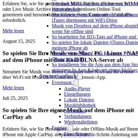
Wie man Musik auf dem iPhone von WD M
Erfahren Sie, wie Sie ganz einfach M3U-Playlists aus Internet Archiv
Home abspielt
oder Live Music Archive mit einem kostenlosen Online-Tool
Musikdateien vom Computer auf das iPhon
generieren und herunterladen können. Kein Konto oder Installation
iTunes übertragen mit WiFi-Drive
erforderlich.
Musik von Dropbox auf dem iPhone abspiel
Mehr lesen
wenn Sie offline sind
So bearbeiten Sie ID3-Tags auf iPhone und
August 15, 2025
So spielen Sie lokale Dateien (iTunes-Dateie
meinem iPhone ab
So spielen Sie Ihre Musik von Mac / PC / Linux / NA
Streame deine Musik vom Mac oder PC auf
iPhone mit SMB
auf dem iPhone mit dem Kodi DLNA-Server ab
So installieren Sie die App aus dem App Sto
aktivieren In-App-Käufe mit einem Einlöse
Streamen Sie Musik von Ihrem Computer oder NAS auf Ihr iPhone
Benutzerhandbuch
über Wi-Fi mit Kodi DLNA und der Evermusic-App.
Evermusic
Mehr lesen
Audio-Player
Einstellungen
Juli 25, 2025
Lokale Dateien
Musikbibliothek
So spielen Sie Ihre eigene Musik auf dem iPhone mit
Navigation
Verbindungen
CarPlay ab
Wiedergabelisten
Evertag
Erfahren Sie, wie Sie Ihre eigene lokale oder Offline-Musik auf Ihre
Einstellungen
iPhone mit Apple CarPlay abspielen. Schritt-für-Schritt-Anleitung mit