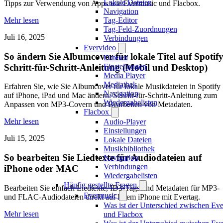
Lokale Dateien
Tipps zur Verwendung von Apps wie Evermusic und Flacbox.
Navigation
Mehr lesen
Tag-Editor
Tag-Feld-Zuordnungen
Juli 16, 2025
Verbindungen
Evervideo
So ändern Sie Albumcover für lokale Titel auf Spotify
Dateien
Schritt-für-Schritt-Anleitung (Mobil und Desktop)
Einstellungen
Media Player
Mediathek
Erfahren Sie, wie Sie Albumcover für lokale Musikdateien in Spotify
Navigation
auf iPhone, iPad und Mac ändern. Schritt-für-Schritt-Anleitung zum
Wiedergabelisten
Anpassen von MP3-Covern und Bearbeiten von Metadaten.
Flacbox
Mehr lesen
Audio-Player
Einstellungen
Juli 15, 2025
Lokale Dateien
Musikbibliothek
So bearbeiten Sie Liedtexte für Audiodateien auf
Navigation
Verbindungen
iPhone oder MAC
Wiedergabelisten
Häufig gestellte Fragen
Bearbeiten Sie einfach Liedtexte, ID3-Tags und Metadaten für MP3-
Evermusic
und FLAC-Audiodateien direkt auf Ihrem iPhone mit Evertag.
Was ist der Unterschied zwischen Ev
Mehr lesen
und Flacbox