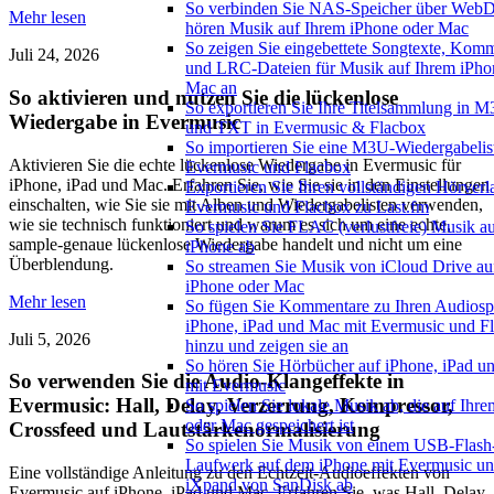
So verbinden Sie NAS-Speicher über We
Mehr lesen
hören Musik auf Ihrem iPhone oder Mac
So zeigen Sie eingebettete Songtexte, Kom
Juli 24, 2026
und LRC-Dateien für Musik auf Ihrem iPho
Mac an
So aktivieren und nutzen Sie die lückenlose
So exportieren Sie Ihre Titelsammlung in
Wiedergabe in Evermusic
und TXT in Evermusic & Flacbox
So importieren Sie eine M3U-Wiedergabelist
Aktivieren Sie die echte lückenlose Wiedergabe in Evermusic für
Evermusic und Flacbox
iPhone, iPad und Mac. Erfahren Sie, wie Sie sie in den Einstellungen
Exportieren Sie Ihren vollständigen Hörverl
einschalten, wie Sie sie mit Alben und Wiedergabelisten verwenden,
Evermusic und Flacbox zu Last.fm
wie sie technisch funktioniert und warum es sich um eine echte,
So spielen Sie FLAC (verlustfreie) Musik a
sample-genaue lückenlose Wiedergabe handelt und nicht um eine
iPhone ab
Überblendung.
So streamen Sie Musik von iCloud Drive au
iPhone oder Mac
Mehr lesen
So fügen Sie Kommentare zu Ihren Audiosp
iPhone, iPad und Mac mit Evermusic und F
Juli 5, 2026
hinzu und zeigen sie an
So hören Sie Hörbücher auf iPhone, iPad 
So verwenden Sie die Audio-Klangeffekte in
mit Evermusic
Evermusic: Hall, Delay, Verzerrung, Kompressor,
So spielen Sie lokale Musik ab, die auf Ihr
oder Mac gespeichert ist
Crossfeed und Lautstärkenormalisierung
So spielen Sie Musik von einem USB-Flash
Laufwerk auf dem iPhone mit Evermusic u
Eine vollständige Anleitung zu den Echtzeit-Audioeffekten von
iXpand von SanDisk ab
Evermusic auf iPhone, iPad und Mac. Erfahren Sie, was Hall, Delay,