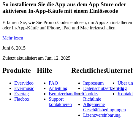
So installieren Sie die App aus dem App Store oder
aktivieren In-App-Käufe mit einem Einlösecode
Erfahren Sie, wie Sie Promo-Codes einlösen, um Apps zu installieren
oder In-App-Käufe auf iPhone, iPad und Mac freizuschalten.
Mehr lesen
Juni 6, 2015
Zuletzt aktualisiert am
Juni 12, 2025
Produkte
Hilfe
Rechtliches
Unterne
Evervideo
FAQ
Impressum
Über un
Evermusic
Anleitung
Datenschutzerklärung
Blog
Evertag
Benutzerhandbuch
Cookie-
Kontakt
Flacbox
Support
Richtlinie
kontaktieren
Allgemeine
Geschäftsbedingungen
Lizenzvereinbarung