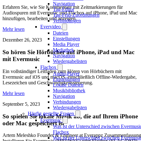
Navigation
Erfahren Sie, wie Sie Kommentare mit Zeitmarkierungen für
Tag-Editor
Audiospuren mit Evermusic und Flacbox auf iPhone, iPad und Mac
Tag-Feld-Zuordnungen
hinzufügen, bearbeiten und anzeigen.
Verbindungen
Evervideo
Mehr lesen
Dateien
Einstellungen
Dezember 26, 2023
Media Player
Mediathek
So hören Sie Hörbücher auf iPhone, iPad und Mac
Navigation
mit Evermusic
Wiedergabelisten
Flacbox
Ein vollständiger Leitfaden zum Hören von Hörbüchern mit
Audio-Player
Evermusic auf iOS und macOS, einschließlich Offline-Wiedergabe,
Einstellungen
Lesezeichen und Geschwindigkeitssteuerung.
Lokale Dateien
Musikbibliothek
Mehr lesen
Navigation
Verbindungen
September 5, 2023
Wiedergabelisten
Häufig gestellte Fragen
So spielen Sie lokale Musik ab, die auf Ihrem iPhone
Evermusic
oder Mac gespeichert ist
Was ist der Unterschied zwischen Evermusi
Flacbox
Artem Meleshko Founder & Engineer at Everappz Zusammenfassung
Was ist der Unterschied zwischen Evermusi
Installieren Sie Evermusic (MP3/WAV) oder Flacbox (FLAC/DSD),