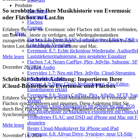
Produkte
So scrobbeln Sie Ihre Musikhistorie von Evermusic
Evervideo
Evermusic
oder Flacbox zu Last.fm
Flacbox
Evertag
Erfahren Sie, wie Sie Evermusic oder Flacbox mit Last.fm verbinden,
Blog
um Ihre Hörhistorie zu verfolgen, auf Wiedergabestatistiken
Flacbox 7.6: Neue BASS-Audio-Engine, Effekte, DSP u
zuzugreifen und Musikempfehlungen zu erhalten. Probieren Sie den
Live-Musik-Visualizer
besten Last.fm-Musikplayer für iPhone und Mac.
Evermusic 8.7: Echte lückenlose Wiedergabe, Audioeffek
Lautstärkenormalisierung, neu gestalteter Equalizer
Mehr lesen
Flacbox 7.4: Neues CarPlay, Plex, Jellyfin, Subsonic, S
Dezember 20, 2024
Hi-Res-Audio
Evervideo 1.7: Neu mit Plex, Jellyfin, Cloud-Streaming,
Schritt-für-Schritt-Anleitung: Importieren Ihrer
Wiedergabe-Gesten
Evertag 4.2: Neue Cloud-Verbindungen, Tag-Editor-
iCloud-Bibliothek in Evermusic und Flacbox
Einstellungen erklärt
Evermusic 8.6: Neues CarPlay, Plex, Jellyfin, SFTP, Son
Erfahren Sie, wie Sie Ihre iCloud-Musikbibliothek in Evermusic und
Widget
Flacbox synchronisieren und streamen. Diese Anleitung führt Sie
Die besten Cloud-Musikplayer für iPhone im Jahr 2026
durch Best Practices für Streaming, Metadaten-Lesen und Offline-
Wix-Blogbeiträge zu Markdown exportieren mit OpenAI
Synchronisierung.
Verlustfreies FLAC und DSD auf iPhone und Mac mit F
abspielen
Mehr lesen
Bester Cloud-Musikplayer für iPhone und iPad
Evermusic 6.8: Aliyun Drive, Synology, neue UI-Stile
November 14, 2024