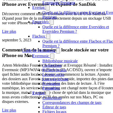
Evermusic Premium
iPhone avec Evermusic et iXpand de SanDisk
Evertag
Quelle est la différence entre Evertag et Eve
Découvrez comment utiliser Evermusic avec la clé USB SanDisk
Premium
iXpand pour lire de la musique directement depuis un stockage USB
Evervideo
sur votre iPhone ou iPad.
Quelle est la différence entre Evervideo et
Evervideo Premium ?
Lire plus
Flacbox
septembre 5, 2023
Quelle est la différence entre Flacbox et Fl
Premium ?
Comment lire de la musique locale stockée sur votre
Guide de l'utilisateur
iPhone ou Mac
Evermusic
Bibliothèque musicale
Artem Meleshko Founder & Engineer at Everappz Résumé : Installez
Connexions
Evermusic (MP3/WAV) ou Flacbox (FLAC/DSD), ouvrez n’importe
Fichiers locaux
quel fichier audio local ou dossier, et commencez la lecture. Ajoutez
Lecteur audio
des dossiers aux Favoris pour un accès rapide, importez des pistes da
Listes de lecture
votre bibliothèque musicale ou créez des listes de lecture. À l’ère
Navigation
numérique, les services de streaming ont changé notre façon d’écoute
Paramètres
la musique, mais il y a quelque chose de spécial dans la musique que
Evertag
nous avons collectionnée au fil des années sur nos Macs, PC ou
Connexions
disques externes.
Correspondances des champs de tags
Éditeur de tags
Lire plus
Fichiers locaux