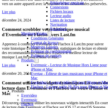
Bibliothèque musicale
vers un autre appareil avec la structure et les métadonnées préservées.
Connexions
Fichiers locaux
Lire plus
Lecteur audio
décembre 24, 2024
Listes de lecture
Navigation
Paramètres
Comment scrobbler votre historique musical
Mentions légales
d'Evermusic ou Flacbox vers Last.fm
Conditions Générales
Contrat de licence
Apprenez à connecter Evermusic ou Flacbox à Last.fm pour suivre
Mentions Légales
votre historique d'écoute, accéder aux statistiques de lecture et obtenir
Politique de confidentialité
des recommandations musicales. Essayez le meilleur lecteur de
Politique de cookies
musique Last.fm pour iPhone et Mac.
Produits
Evermusic - Lecteur de Musique Hors Ligne pour
Lire plus
iPhone et Mac
décembre 20, 2024
Evertag - Éditeur de tags musicaux pour iPhone et
Mac
Comment utiliser les widgets dynamiques En cours de
Evervideo - Lecteur vidéo HD pour iPhone et Ma
Flacbox - Lecteur audio Hi-Res pour iPhone et M
lecture dans Evermusic et Flacbox sur votre iPhone et
Produits
Mac
Evervideo
Evermusic
Découvrez comment utiliser les nouveaux widgets interactifs En cour
Flacbox
de lecture dans Evermusic et Flacbox sur iOS 17 et macOS Sonoma.