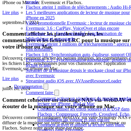
monde
iPhone ou Mac avec Evermusic et Flacbox.
Flacbox atteint 1 million de téléchargements : Audio Hi-
Les 5 meilleures applications de lecteur de musique pour
Lire plus
iPhone en 2025
septembre 19, 2024
Vidéo promotionnelle Evermusic : lecteur de musique cl
Evermusic 3.6 : CarPlay, VoiceOver et plus encore
Comment afficher les paroles intégrées, les
Evermusic 3.1 : Fondu enchaîné, synchronisation de
bibliothèque et sauvegarde
commentaires et les fichiers LRC pour la musique sur
Evermusic atteint 3 millions de téléchargements : aperçu 
votre iPhone ou Mac
fonctionnalités
Flacbox 1.6 : Synchronisation auto, égaliseur, support 
Découvrez comment afficher les paroles intégrées, les commentaires e
Evermusic 2.3 : Synchronisation automatique, position d
les fichiers LRC synchronisés pour vos chansons avec l'application
lecture et tags
Evermusic sur iPhone ou Mac.
Streamer de la musique depuis le stockage cloud sur iPh
avec Evermusic
Lire plus
Streaming audio iOS avec AVAssetResourceLoader
Documentation
juillet 28, 2024
Comment faire
Comment activer un visualiseur de musique pendan
Comment connecter un stockage NAS via WebDAV e
lecture sur iPhone, iPad et Mac
écouter de la musique sur votre iPhone ou Mac
Comment utiliser les effets sonores et le DSP dans
Flacbox : Compressor, Freeverb, Crossfeed, Echo,
Découvrez comment configurer WebDAV sur votre Synology NAS e
normalisation du volume et plus encore
diffuser de la musique sur votre iPhone ou Mac avec Evermusic ou
Comment activer et utiliser la lecture sans blanc
Flacbox. Suivez notre guide étape par étape.
(gapless) dans Evermusic