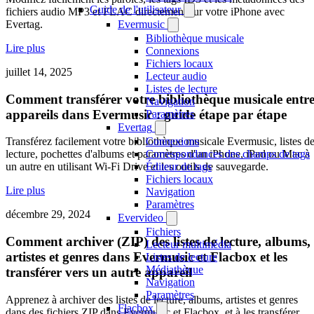
Guide de l'utilisateur
fichiers audio MP3 et FLAC directement sur votre iPhone avec
Evertag.
Evermusic
Bibliothèque musicale
Lire plus
Connexions
Fichiers locaux
juillet 14, 2025
Lecteur audio
Listes de lecture
Comment transférer votre bibliothèque musicale entr
Navigation
appareils dans Evermusic : guide étape par étape
Paramètres
Evertag
Connexions
Transférez facilement votre bibliothèque musicale Evermusic, listes d
Correspondances des champs de tags
lecture, pochettes d'albums et paramètres d'un iPhone, iPad ou Mac à
Éditeur de tags
un autre en utilisant Wi-Fi Drive et les outils de sauvegarde.
Fichiers locaux
Lire plus
Navigation
Paramètres
décembre 29, 2024
Evervideo
Fichiers
Comment archiver (ZIP) des listes de lecture, albums,
Lecteur multimédia
artistes et genres dans Evermusic et Flacbox et les
Listes de lecture
Médiathèque
transférer vers un autre appareil
Navigation
Paramètres
Apprenez à archiver des listes de lecture, albums, artistes et genres
Flacbox
dans des fichiers ZIP dans Evermusic et Flacbox, et à les transférer