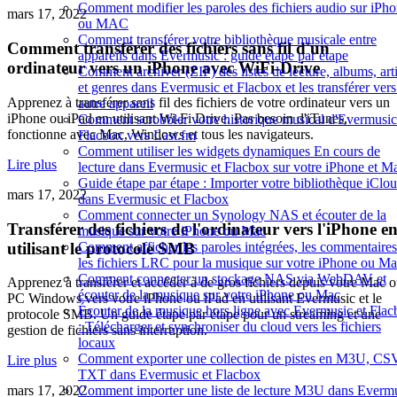
Comment modifier les paroles des fichiers audio sur iPh
mars 17, 2022
ou MAC
Comment transférer votre bibliothèque musicale entre
Comment transférer des fichiers sans fil d'un
appareils dans Evermusic : guide étape par étape
ordinateur vers un iPhone avec WiFi-Drive
Comment archiver (ZIP) des listes de lecture, albums, arti
et genres dans Evermusic et Flacbox et les transférer ver
Apprenez à transférer sans fil des fichiers de votre ordinateur vers un
autre appareil
iPhone ou iPad en utilisant Wi-Fi Drive. Pas besoin d'iTunes,
Comment scrobbler votre historique musical d'Evermusic
fonctionne avec Mac, Windows et tous les navigateurs.
Flacbox vers Last.fm
Comment utiliser les widgets dynamiques En cours de
Lire plus
lecture dans Evermusic et Flacbox sur votre iPhone et M
Guide étape par étape : Importer votre bibliothèque iClo
mars 17, 2022
dans Evermusic et Flacbox
Comment connecter un Synology NAS et écouter de la
Transférer des fichiers de l'ordinateur vers l'iPhone e
musique sur votre iPhone ou Mac
utilisant le protocole SMB
Comment afficher les paroles intégrées, les commentaires
les fichiers LRC pour la musique sur votre iPhone ou M
Comment connecter un stockage NAS via WebDAV et
Apprenez à transférer et accéder à de gros fichiers depuis votre Mac 
écouter de la musique sur votre iPhone ou Mac
PC Windows vers votre iPhone ou iPad en utilisant Evermusic et le
Écouter de la musique hors ligne avec Evermusic et Fla
protocole SMB. Un guide étape par étape pour un streaming et une
: Télécharger et synchroniser du cloud vers les fichiers
gestion de fichiers sans interruption.
locaux
Comment exporter une collection de pistes en M3U, CSV
Lire plus
TXT dans Evermusic et Flacbox
Comment importer une liste de lecture M3U dans Everm
mars 17, 2022