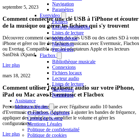
Navigation
septembre 5, 2023
Paramètres
Evervideo
Comment connecter une clé USB à l'iPhone et écouter
Fichiers
de la musique ou gérer les fichiers qui s'y trouvent
Lecteur multimédia
Listes de lecture
Découvrez comment connecter des clés USB ou des cartes SD à votr
Médiathèque
iPhone et gérer ou lire des fichiers musicaux avec Evermusic, Flacbo
Navigation
ou Evertag. Compatible avec les adaptateurs Apple et les lecteurs
Paramètres
SanDisk iXpand.
Flacbox
Bibliothèque musicale
Lire plus
Connexions
Fichiers locaux
mars 18, 2022
Lecteur audio
Listes de lecture
Comment utiliser l'égaliseur audio sur votre iPhone,
Navigation
iPad ou Mac avec Evermusic et Flacbox
Paramètres
Assistance
Personnalisez votre musique avec l'égaliseur audio 10 bandes
Mentions légales
d'Evermusic et Flacbox. Apprenez à ajuster les bandes de fréquence,
Conditions Générales
appliquer des préréglages, amplifier le volume et gérer les
Contrat de licence
configurations.
Mentions Légales
Politique de confidentialité
Lire plus
Politique de cookies