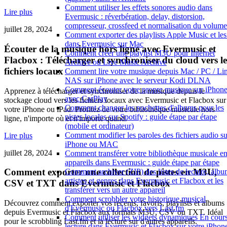
Comment utiliser les effets sonores audio dans
Lire plus
Evermusic : réverbération, delay, distorsion,
compresseur, crossfeed et normalisation du volume
juillet 28, 2024
Comment exporter des playlists Apple Music et les 
dans Evermusic sur Mac
Écouter de la musique hors ligne avec Evermusic et
Comment créer une playlist M3U pour Internet
Flacbox : Télécharger et synchroniser du cloud vers le
Archive ou Live Music Archive
fichiers locaux
Comment lire votre musique depuis Mac / PC / Lin
NAS sur iPhone avec le serveur Kodi DLNA
Comment écouter votre propre musique sur iPhon
Apprenez à télécharger et synchroniser de la musique depuis le
avec CarPlay
stockage cloud vers les fichiers locaux avec Evermusic et Flacbox sur
Comment changer les pochettes d'albums pour les
votre iPhone ou iPad. Profitez de votre bibliothèque musicale hors
pistes locales sur Spotify : guide étape par étape
ligne, n'importe où et n'importe quand.
(mobile et ordinateur)
Comment modifier les paroles des fichiers audio su
Lire plus
iPhone ou MAC
juillet 28, 2024
Comment transférer votre bibliothèque musicale en
appareils dans Evermusic : guide étape par étape
Comment exporter une collection de pistes en M3U,
Comment archiver (ZIP) des listes de lecture, albu
artistes et genres dans Evermusic et Flacbox et les
CSV et TXT dans Evermusic et Flacbox
transférer vers un autre appareil
Comment scrobbler votre historique musical
Découvrez comment exporter vos récents, favoris, playlists et albums
d'Evermusic ou Flacbox vers Last.fm
depuis Evermusic et Flacbox aux formats M3U, CSV ou TXT. Idéal
Comment utiliser les widgets dynamiques En cour
pour le scrobbling Last.fm et la lecture sur d'autres appareils.
lecture dans Evermusic et Flacbox sur votre iPhone