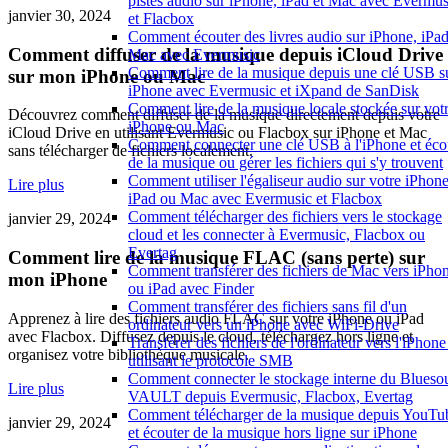
pistes audio sur iPhone, iPad et Mac avec Evermus
janvier 30, 2024
et Flacbox
Comment écouter des livres audio sur iPhone, iPad
Comment diffuser de la musique depuis iCloud Drive
Mac avec Evermusic
Comment lire de la musique depuis une clé USB s
sur mon iPhone ou Mac
iPhone avec Evermusic et iXpand de SanDisk
Comment lire de la musique locale stockée sur vot
Découvrez comment diffuser de la musique directement depuis votre
iPhone ou Mac
iCloud Drive en utilisant Evermusic ou Flacbox sur iPhone et Mac
Comment connecter une clé USB à l'iPhone et éco
sans télécharger de fichiers localement.
de la musique ou gérer les fichiers qui s'y trouvent
Comment utiliser l'égaliseur audio sur votre iPhone
Lire plus
iPad ou Mac avec Evermusic et Flacbox
Comment télécharger des fichiers vers le stockage
janvier 29, 2024
cloud et les connecter à Evermusic, Flacbox ou
Evertag
Comment lire de la musique FLAC (sans perte) sur
Comment transférer des fichiers de Mac vers iPho
mon iPhone
ou iPad avec Finder
Comment transférer des fichiers sans fil d'un
Apprenez à lire des fichiers audio FLAC sur votre iPhone ou iPad
ordinateur vers un iPhone avec WiFi-Drive
avec Flacbox. Diffusez depuis le cloud, téléchargez hors ligne et
Transférer des fichiers de l'ordinateur vers l'iPhone
organisez votre bibliothèque musicale.
utilisant le protocole SMB
Comment connecter le stockage interne du Blueso
Lire plus
VAULT depuis Evermusic, Flacbox, Evertag
Comment télécharger de la musique depuis YouTu
janvier 29, 2024
et écouter de la musique hors ligne sur iPhone