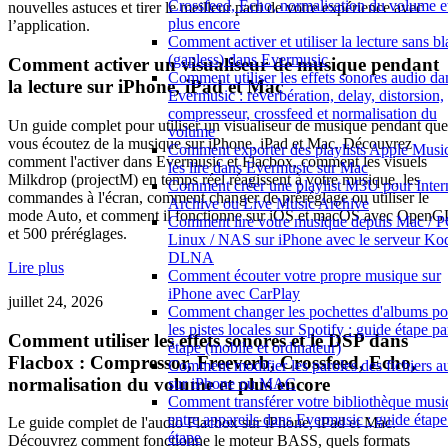
Crossfeed, Echo, normalisation du volume e
nouvelles astuces et tirer le meilleur parti de votre expérience avec
plus encore
l’application.
Comment activer et utiliser la lecture sans b
(gapless) dans Evermusic
Comment activer un visualiseur de musique pendant
Comment utiliser les effets sonores audio da
la lecture sur iPhone, iPad et Mac
Evermusic : réverbération, delay, distorsion,
compresseur, crossfeed et normalisation du
Un guide complet pour utiliser un visualiseur de musique pendant que
volume
vous écoutez de la musique sur iPhone, iPad et Mac. Découvrez
Comment exporter des playlists Apple Music
comment l'activer dans Evermusic et Flacbox, comment les visuels
les lire dans Evermusic sur Mac
Milkdrop (projectM) en temps réel réagissent à votre musique, les
Comment créer une playlist M3U pour Inter
commandes à l'écran, comment changer de préréglage ou utiliser le
Archive ou Live Music Archive
mode Auto, et comment il fonctionne sur iOS et macOS avec OpenG
Comment lire votre musique depuis Mac / P
et 500 préréglages.
Linux / NAS sur iPhone avec le serveur Ko
DLNA
Lire plus
Comment écouter votre propre musique sur
iPhone avec CarPlay
juillet 24, 2026
Comment changer les pochettes d'albums po
les pistes locales sur Spotify : guide étape pa
Comment utiliser les effets sonores et le DSP dans
étape (mobile et ordinateur)
Flacbox : Compressor, Freeverb, Crossfeed, Echo,
Comment modifier les paroles des fichiers a
normalisation du volume et plus encore
sur iPhone ou MAC
Comment transférer votre bibliothèque musi
entre appareils dans Evermusic : guide étape
Le guide complet de l'audio Flacbox sur iPhone, iPad et Mac.
étape
Découvrez comment fonctionne le moteur BASS, quels formats