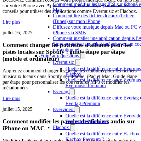
Comment modifier les tags ID3 sur iPhone e
sur votre iPhone avec Apple CarPlay. Guide étape par étape avec des
Mac
conseils pour utiliser des applications comme Evermusic et Flacbox.
Comment lire des fichiers locaux (fichiers
iTunes) sur mon iPhone
Lire plus
Diffusez votre musique depuis Mac ou PC v
juillet 16, 2025
iPhone via SMB
Comment installer une application depuis l'
Store ou activer un achat intégré avec un co
Comment changer les pochettes d'albums pour les
promotionnel
pistes locales sur Spotify : guide étape par étape
Foire aux questions
(mobile et ordinateur)
Evermusic
Quelle est la différence entre Evermus
Apprenez comment changer les pochettes d'albums pour les fichiers
Flacbox
musicaux locaux dans Spotify sur iPhone, iPad et Mac. Guide étape
Quelle est la différence entre Evermus
par étape pour personnaliser les couvertures MP3 et modifier les
Evermusic Premium
métadonnées.
Evertag
Quelle est la différence entre Evertag 
Lire plus
Evertag Premium
juillet 15, 2025
Evervideo
Quelle est la différence entre Evervide
Comment modifier les paroles des fichiers audio sur
Evervideo Premium ?
Flacbox
iPhone ou MAC
Quelle est la différence entre Flacbox 
Flacbox Premium ?
Modifiez facilement les paroles, les tags ID3 et les métadonnées des