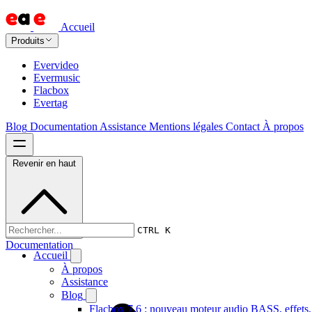
Accueil
Produits
Evervideo
Evermusic
Flacbox
Evertag
Blog
Documentation
Assistance
Mentions légales
Contact
À propos
Revenir en haut
CTRL K
Documentation
Accueil
À propos
Assistance
Blog
Flacbox 7.6 : nouveau moteur audio BASS, effets,