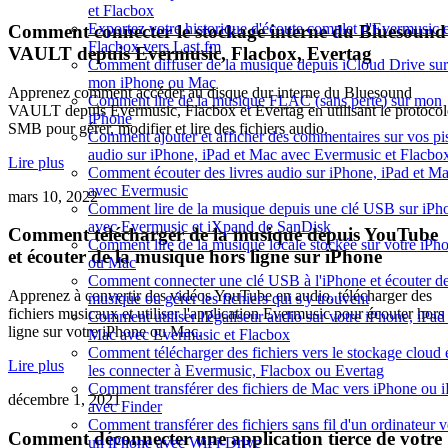
et Flacbox
Exportez votre historique d'écoute complet d'Evermusic e
Comment connecter le stockage interne du Bluesound
Flacbox vers Last.fm
VAULT depuis Evermusic, Flacbox, Evertag
Comment diffuser de la musique depuis iCloud Drive sur
mon iPhone ou Mac
Apprenez comment accéder au disque dur interne du Bluesound
Comment lire de la musique FLAC (sans perte) sur mon
VAULT depuis Evermusic, Flacbox et Evertag en utilisant le protocol
iPhone
SMB pour gérer, modifier et lire des fichiers audio.
Comment ajouter et afficher des commentaires sur vos pi
audio sur iPhone, iPad et Mac avec Evermusic et Flacbo
Lire plus
Comment écouter des livres audio sur iPhone, iPad et M
avec Evermusic
mars 10, 2022
Comment lire de la musique depuis une clé USB sur iPh
avec Evermusic et iXpand de SanDisk
Comment télécharger de la musique depuis YouTube
Comment lire de la musique locale stockée sur votre iPh
et écouter de la musique hors ligne sur iPhone
ou Mac
Comment connecter une clé USB à l'iPhone et écouter de
Apprenez à convertir des vidéos YouTube en audio, télécharger des
musique ou gérer les fichiers qui s'y trouvent
fichiers musicaux et utiliser l'application Evermusic pour écouter hors
Comment utiliser l'égaliseur audio sur votre iPhone, iPad
ligne sur votre iPhone ou Mac.
Mac avec Evermusic et Flacbox
Comment télécharger des fichiers vers le stockage cloud 
Lire plus
les connecter à Evermusic, Flacbox ou Evertag
Comment transférer des fichiers de Mac vers iPhone ou 
décembre 1, 2021
avec Finder
Comment transférer des fichiers sans fil d'un ordinateur v
Comment déconnecter une application tierce de votre
un iPhone avec WiFi-Drive