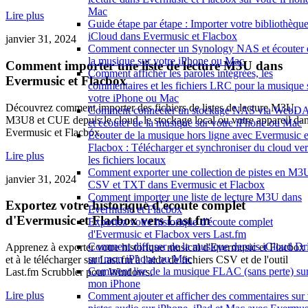
Mac
Lire plus
Guide étape par étape : Importer votre bibliothèqu
iCloud dans Evermusic et Flacbox
janvier 31, 2024
Comment connecter un Synology NAS et écouter 
la musique sur votre iPhone ou Mac
Comment importer une liste de lecture M3U dans
Comment afficher les paroles intégrées, les
Evermusic et Flacbox
commentaires et les fichiers LRC pour la musique 
votre iPhone ou Mac
Découvrez comment importer des fichiers de listes de lecture M3U,
Comment connecter un stockage NAS via WebD
M3U8 et CUE depuis le cloud, le stockage local ou votre appareil da
et écouter de la musique sur votre iPhone ou Mac
Evermusic et Flacbox.
Écouter de la musique hors ligne avec Evermusic e
Flacbox : Télécharger et synchroniser du cloud ver
Lire plus
les fichiers locaux
Comment exporter une collection de pistes en M3
janvier 31, 2024
CSV et TXT dans Evermusic et Flacbox
Comment importer une liste de lecture M3U dans
Exportez votre historique d'écoute complet
Evermusic et Flacbox
d'Evermusic et Flacbox vers Last.fm
Exportez votre historique d'écoute complet
d'Evermusic et Flacbox vers Last.fm
Comment diffuser de la musique depuis iCloud Dr
Apprenez à exporter votre historique musical d'Evermusic et Flacbox
sur mon iPhone ou Mac
et à le télécharger sur Last.fm à l'aide de fichiers CSV et de l'outil
Comment lire de la musique FLAC (sans perte) su
Last.fm Scrubbler pour Windows.
mon iPhone
Lire plus
Comment ajouter et afficher des commentaires sur