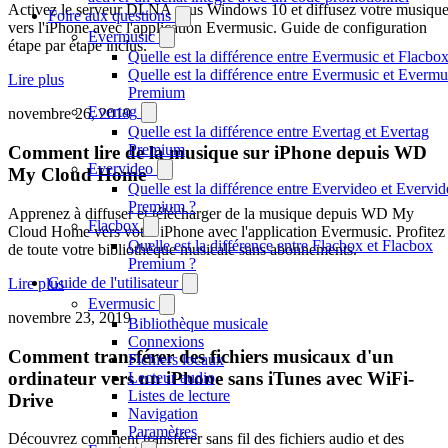
Activez le serveur DLNA sous Windows 10 et diffusez votre musiqu
Foire aux questions
vers l'iPhone avec l'application Evermusic. Guide de configuration
Evermusic
étape par étape inclus.
Quelle est la différence entre Evermusic et Flacbo
Quelle est la différence entre Evermusic et Evermu
Lire plus
Premium
Evertag
novembre 26, 2019
Quelle est la différence entre Evertag et Evertag
Premium
Comment lire de la musique sur iPhone depuis WD
Evervideo
My Cloud Home
Quelle est la différence entre Evervideo et Evervi
Premium ?
Apprenez à diffuser et télécharger de la musique depuis WD My
Flacbox
Cloud Home vers votre iPhone avec l'application Evermusic. Profitez
Quelle est la différence entre Flacbox et Flacbox
de toute votre bibliothèque musicale sans abonnements.
Premium ?
Guide de l'utilisateur
Lire plus
Evermusic
novembre 23, 2019
Bibliothèque musicale
Connexions
Comment transférer des fichiers musicaux d'un
Fichiers locaux
ordinateur vers un iPhone sans iTunes avec WiFi-
Lecteur audio
Listes de lecture
Drive
Navigation
Paramètres
Découvrez comment transférer sans fil des fichiers audio et des