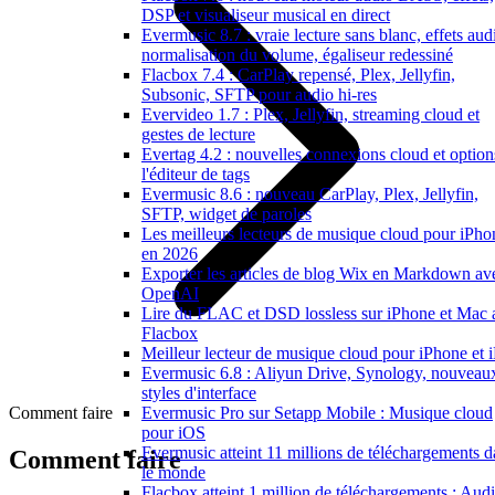
DSP et visualiseur musical en direct
Evermusic 8.7 : vraie lecture sans blanc, effets aud
normalisation du volume, égaliseur redessiné
Flacbox 7.4 : CarPlay repensé, Plex, Jellyfin,
Subsonic, SFTP pour audio hi-res
Evervideo 1.7 : Plex, Jellyfin, streaming cloud et
gestes de lecture
Evertag 4.2 : nouvelles connexions cloud et option
l'éditeur de tags
Evermusic 8.6 : nouveau CarPlay, Plex, Jellyfin,
SFTP, widget de paroles
Les meilleurs lecteurs de musique cloud pour iPho
en 2026
Exporter les articles de blog Wix en Markdown av
OpenAI
Lire du FLAC et DSD lossless sur iPhone et Mac 
Flacbox
Meilleur lecteur de musique cloud pour iPhone et 
Evermusic 6.8 : Aliyun Drive, Synology, nouveau
styles d'interface
Comment faire
Evermusic Pro sur Setapp Mobile : Musique cloud
pour iOS
Evermusic atteint 11 millions de téléchargements d
Comment faire
le monde
Flacbox atteint 1 million de téléchargements : Aud