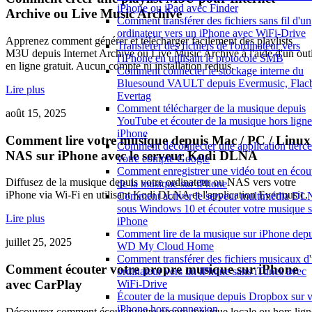
iPhone ou iPad avec Finder
Archive ou Live Music Archive
Comment transférer des fichiers sans fil d'un
ordinateur vers un iPhone avec WiFi-Drive
Apprenez comment générer et télécharger facilement des playlists
Transférer des fichiers de l'ordinateur vers
M3U depuis Internet Archive ou Live Music Archive à l'aide d'un outi
l'iPhone en utilisant le protocole SMB
en ligne gratuit. Aucun compte ni installation requis.
Comment connecter le stockage interne du
Bluesound VAULT depuis Evermusic, Flac
Lire plus
Evertag
Comment télécharger de la musique depuis
août 15, 2025
YouTube et écouter de la musique hors ligne
iPhone
Comment lire votre musique depuis Mac / PC / Linux 
Comment déconnecter une application tierce
NAS sur iPhone avec le serveur Kodi DLNA
votre compte Google
Comment enregistrer une vidéo tout en écou
Diffusez de la musique depuis votre ordinateur ou NAS vers votre
de la musique sur iPhone
iPhone via Wi-Fi en utilisant Kodi DLNA et l'application Evermusic.
Comment activer le serveur multimédia D
sous Windows 10 et écouter votre musique s
Lire plus
iPhone
Comment lire de la musique sur iPhone depu
juillet 25, 2025
WD My Cloud Home
Comment transférer des fichiers musicaux d
Comment écouter votre propre musique sur iPhone
ordinateur vers un iPhone sans iTunes avec
avec CarPlay
WiFi-Drive
Écouter de la musique depuis Dropbox sur v
iPhone hors connexion
Découvrez comment écouter votre propre musique locale ou hors lign