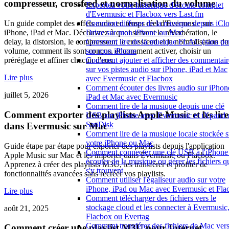
compresseur, crossfeed et normalisation du volume
Exportez votre historique d'écoute complet
d'Evermusic et Flacbox vers Last.fm
Comment diffuser de la musique depuis iCl
Un guide complet des effets audio en temps réel d'Evermusic sur
Drive sur mon iPhone ou Mac
iPhone, iPad et Mac. Découvrez à quoi servent la réverbération, le
Comment lire de la musique FLAC (sans per
delay, la distorsion, le compresseur, le crossfeed et la normalisation du
sur mon iPhone
volume, comment ils sont conçus, et comment activer, choisir un
Comment ajouter et afficher des commentair
préréglage et affiner chacun d'eux.
sur vos pistes audio sur iPhone, iPad et Mac
Lire plus
avec Evermusic et Flacbox
Comment écouter des livres audio sur iPhon
juillet 5, 2026
iPad et Mac avec Evermusic
Comment lire de la musique depuis une clé
Comment exporter des playlists Apple Music et les lire
USB sur iPhone avec Evermusic et iXpand 
SanDisk
dans Evermusic sur Mac
Comment lire de la musique locale stockée s
votre iPhone ou Mac
Guide étape par étape pour exporter des playlists depuis l'application
Comment connecter une clé USB à l'iPhone 
Apple Music sur Mac et les importer dans Evermusic ou Flacbox.
écouter de la musique ou gérer les fichiers q
Apprenez à créer des playlists M3U, les transférer et profiter de
s'y trouvent
fonctionnalités avancées sans recréer vos playlists.
Comment utiliser l'égaliseur audio sur votre
iPhone, iPad ou Mac avec Evermusic et Fla
Lire plus
Comment télécharger des fichiers vers le
stockage cloud et les connecter à Evermusic
août 21, 2025
Flacbox ou Evertag
Comment transférer des fichiers de Mac ver
Comment créer une playlist M3U pour Internet