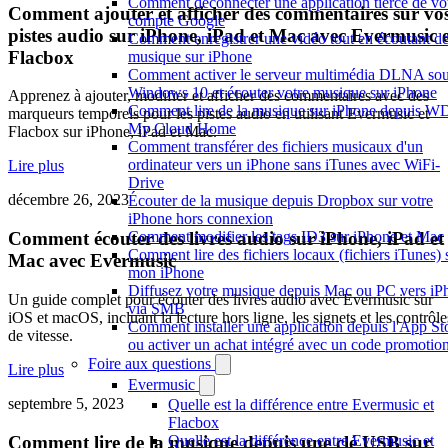
Comment déconnecter une application tierce de vo
Comment ajouter et afficher des commentaires sur vo
compte Google
pistes audio sur iPhone, iPad et Mac avec Evermusic e
Comment enregistrer une vidéo tout en écoutant de
Flacbox
musique sur iPhone
Comment activer le serveur multimédia DLNA so
Windows 10 et écouter votre musique sur iPhone
Apprenez à ajouter, modifier et afficher des commentaires avec des
Comment lire de la musique sur iPhone depuis W
marqueurs temporels pour les pistes audio en utilisant Evermusic et
My Cloud Home
Flacbox sur iPhone, iPad et Mac.
Comment transférer des fichiers musicaux d'un
ordinateur vers un iPhone sans iTunes avec WiFi-
Lire plus
Drive
décembre 26, 2023
Écouter de la musique depuis Dropbox sur votre
iPhone hors connexion
Comment modifier les tags ID3 sur iPhone et Mac
Comment écouter des livres audio sur iPhone, iPad et
Comment lire des fichiers locaux (fichiers iTunes) 
Mac avec Evermusic
mon iPhone
Diffusez votre musique depuis Mac ou PC vers iP
Un guide complet pour écouter des livres audio avec Evermusic sur
via SMB
iOS et macOS, incluant la lecture hors ligne, les signets et les contrôle
Comment installer une application depuis l'App St
de vitesse.
ou activer un achat intégré avec un code promotio
Foire aux questions
Lire plus
Evermusic
septembre 5, 2023
Quelle est la différence entre Evermusic et
Flacbox
Comment lire de la musique depuis une clé USB sur
Quelle est la différence entre Evermusic et