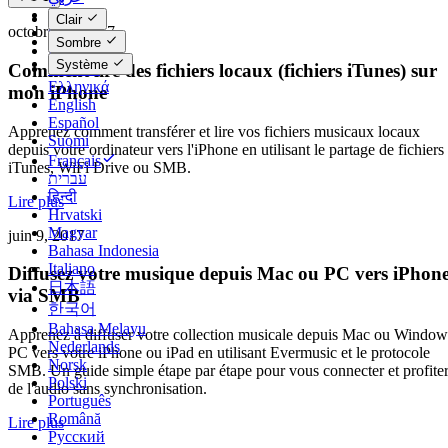
Català
Clair
octobre 17, 2017
Čeština
Sombre
Dansk
Système
Comment lire des fichiers locaux (fichiers iTunes) sur
Deutsch
Ελληνικά
mon iPhone
English
Español
Apprenez comment transférer et lire vos fichiers musicaux locaux
Suomi
depuis votre ordinateur vers l'iPhone en utilisant le partage de fichiers
Français
iTunes, WiFi Drive ou SMB.
עברית
हिन्दी
Lire plus
Hrvatski
Magyar
juin 9, 2017
Bahasa Indonesia
Italiano
Diffusez votre musique depuis Mac ou PC vers iPhon
日本語
via SMB
한국어
Bahasa Melayu
Apprenez à diffuser votre collection musicale depuis Mac ou Window
Nederlands
PC vers votre iPhone ou iPad en utilisant Evermusic et le protocole
Norsk
SMB. Un guide simple étape par étape pour vous connecter et profite
Polski
de l'audio sans synchronisation.
Português
Română
Lire plus
Русский