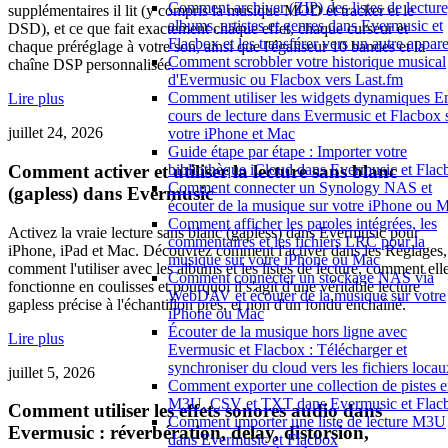
Comment archiver (ZIP) des listes de lecture
supplémentaires il lit (y compris la musique MOD et tracker et le
albums, artistes et genres dans Evermusic et
DSD), et ce que fait exactement chaque effet, chaque curseur et
Flacbox et les transférer vers un autre appare
chaque préréglage à votre son, ainsi que l'égaliseur 10 bandes et la
Comment scrobbler votre historique musical
chaîne DSP personnalisée.
d'Evermusic ou Flacbox vers Last.fm
Comment utiliser les widgets dynamiques E
Lire plus
cours de lecture dans Evermusic et Flacbox 
juillet 24, 2026
votre iPhone et Mac
Guide étape par étape : Importer votre
Comment activer et utiliser la lecture sans blanc
bibliothèque iCloud dans Evermusic et Flac
Comment connecter un Synology NAS et
(gapless) dans Evermusic
écouter de la musique sur votre iPhone ou 
Comment afficher les paroles intégrées, les
Activez la vraie lecture sans blanc (gapless) dans Evermusic pour
commentaires et les fichiers LRC pour la
iPhone, iPad et Mac. Découvrez comment l'activer dans les Réglages,
musique sur votre iPhone ou Mac
comment l'utiliser avec les albums et les listes de lecture, comment ell
Comment connecter un stockage NAS via
fonctionne en coulisses et pourquoi il s'agit d'une véritable lecture
WebDAV et écouter de la musique sur votre
gapless précise à l'échantillon près, et non d'un fondu enchaîné.
iPhone ou Mac
Écouter de la musique hors ligne avec
Lire plus
Evermusic et Flacbox : Télécharger et
synchroniser du cloud vers les fichiers locau
juillet 5, 2026
Comment exporter une collection de pistes 
M3U, CSV et TXT dans Evermusic et Flac
Comment utiliser les effets sonores audio dans
Comment importer une liste de lecture M3U
Evermusic : réverbération, delay, distorsion,
dans Evermusic et Flacbox