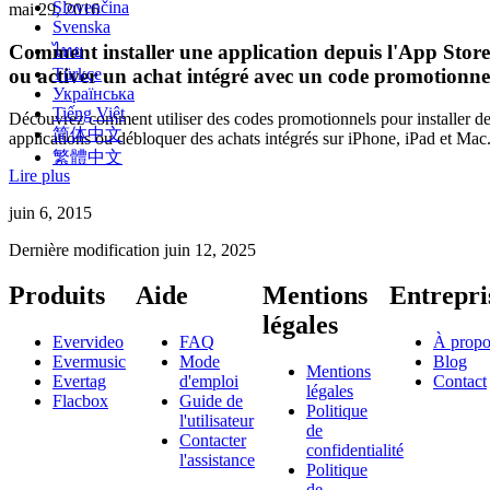
Slovenčina
mai 29, 2016
Svenska
Comment installer une application depuis l'App Store
ไทย
ou activer un achat intégré avec un code promotionne
Türkçe
Українська
Tiếng Việt
Découvrez comment utiliser des codes promotionnels pour installer d
简体中文
applications ou débloquer des achats intégrés sur iPhone, iPad et Mac
繁體中文
Lire plus
juin 6, 2015
Dernière modification
juin 12, 2025
Produits
Aide
Mentions
Entrepri
légales
Evervideo
FAQ
À propo
Evermusic
Mode
Blog
Mentions
Evertag
d'emploi
Contact
légales
Flacbox
Guide de
Politique
l'utilisateur
de
Contacter
confidentialité
l'assistance
Politique
de