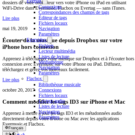
Evertag
dossiers de votre ordinateur vers votre iPhone ou iPad en utilisant
Connexions
WiFi-Drive dans Evermusic, Flacbox ou Evertag — sans iTunes.
Correspondances des champs de tags
Éditeur de tags
Lire plus
Fichiers locaux
Navigation
mai 19, 2019
Paramètres
Evervideo
Écouter de la musique depuis Dropbox sur votre
Fichiers
iPhone hors connexion
Lecteur multimédia
Listes de lecture
Apprenez à télécharger votre musique sur Dropbox et à l'écouter hors
Médiathèque
connexion avec Evermusic sur votre iPhone ou iPad. Diffusez,
Navigation
téléchargez et gérez vos morceaux facilement.
Paramètres
Flacbox
Lire plus
Bibliothèque musicale
octobre 20, 2017
Connexions
Fichiers locaux
Lecteur audio
Comment modifier les tags ID3 sur iPhone et Mac
Listes de lecture
Navigation
Apprenez à mettre à jour les tags ID3 et les métadonnées audio
Paramètres
directement depuis votre iPhone ou Mac avec les applications
Evermusic et Flacbox.
Français
عربي
Lire plus