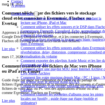
Contact
mars 18, 2022
À propos
Comment télécharger des fichiers vers le stockage
Comment faire
cloud et les connecter à Evermusic, Flacbox ou
Comment activer un visualiseur de musique pendant la
lecture sur iPhone, iPad et Mac
Evertag
Comment utiliser les effets sonores et le DSP dans Flacbo
Compressor, Freeverb, Crossfeed, Echo, normalisation d
Apprenez à télécharger des fichiers vers des services cloud comme
volume et plus encore
Google Drive, Dropbox et OneDrive, et à les connecter à Evermusic,
Comment activer et utiliser la lecture sans blanc (gapless)
Flacbox ou Evertag pour un accès facile aux fichiers.
dans Evermusic
Comment utiliser les effets sonores audio dans Evermusic
Lire plus
réverbération, delay, distorsion, compresseur, crossfeed e
normalisation du volume
mars 17, 2022
Comment exporter des playlists Apple Music et les lire d
Evermusic sur Mac
Comment transférer des fichiers de Mac vers iPhone
Comment créer une playlist M3U pour Internet Archive 
ou iPad avec Finder
Live Music Archive
Comment lire votre musique depuis Mac / PC / Linux /
Guide étape par étape sur l'utilisation de Finder ou du partage de
sur iPhone avec le serveur Kodi DLNA
fichiers iTunes pour transférer de la musique, des documents et d'autr
Comment écouter votre propre musique sur iPhone avec
fichiers de votre Mac ou PC vers des applications iPhone ou iPad
CarPlay
comme Evermusic, Flacbox ou Evertag.
Comment changer les pochettes d'albums pour les pistes
locales sur Spotify : guide étape par étape (mobile et
Lire plus
ordinateur)