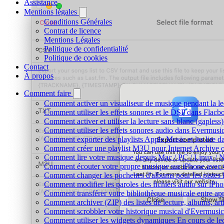
Assistance
Mentions légales
Conditions Générales
Contrat de licence
Mentions Légales
Politique de confidentialité
Politique de cookies
Contact
À propos
Comment faire
Comment activer un visualiseur de musique pendant la le
Comment utiliser les effets sonores et le DSP dans Flac
Comment activer et utiliser la lecture sans blanc (gaples
Comment utiliser les effets sonores audio dans Evermusic 
Comment exporter des playlists Apple Music et les lire 
Comment créer une playlist M3U pour Internet Archive 
Comment lire votre musique depuis Mac / PC / Linux /
Comment écouter votre propre musique sur iPhone avec
Comment changer les pochettes d'albums pour les pistes lo
Comment modifier les paroles des fichiers audio sur i
Comment transférer votre bibliothèque musicale entre app
Comment archiver (ZIP) des listes de lecture, albums, arti
Comment scrobbler votre historique musical d'Evermusic
Comment utiliser les widgets dynamiques En cours de le