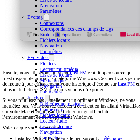
Navigation
Paramètres
Evertag
Connexions
Correspondances des champs de tags
Éditeur de tags
Fichiers locaux
Navigation
Paramètres
Evervideo
Fichiers
Lecteur multimédia
Ensuite, nous utiliserons un client
Last.FM
gratuit open source qui
Listes de lecture
n’est disponible que sur la plateforme Windows. Ce client vous perme
Médiathèque
de mettre à jour efficacement votre historique d’écoute sur
Last.FM
e
Navigation
utilisant le fichier CSV que nous venons d’exporter.
Paramètres
Flacbox
Si vous n’utilisez pas actuellement un ordinateur Windows, ne vous
Bibliothèque musicale
inquiétez pas. Vous pouvez accéder à ce client en installant VirtualBo
Connexions
sur votre Mac et en utilisant le fichier image officiel de
Fichiers locaux
l’environnement de développement Windows.
Lecteur audio
Listes de lecture
Voici ce que vous devez faire :
Navigation
Paramètres
Installez VirtualBox depuis le lien suivant :
Télécharger