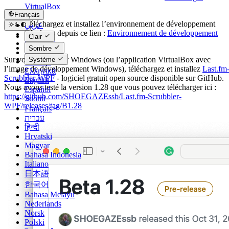
VirtualBox
Français
Téléchargez et installez l’environnement de développement
عربي
Windows depuis ce lien :
Environnement de développement
Català
Clair
Windows
Čeština
Sombre
Dansk
Sur votre ordinateur Windows (ou l’application VirtualBox avec
Système
Deutsch
l’image de développement Windows), téléchargez et installez
Last.fm
Ελληνικά
Scrubbler-WPF
- logiciel gratuit open source disponible sur GitHub.
English
Nous avons testé la version 1.28 que vous pouvez télécharger ici :
Español
https://github.com/SHOEGAZEssb/Last.fm-Scrubbler-
Suomi
WPF/releases/tag/B1.28
Français
עברית
हिन्दी
Hrvatski
Magyar
Bahasa Indonesia
Italiano
日本語
한국어
Bahasa Melayu
Nederlands
Norsk
Polski