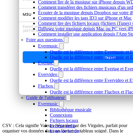
Comment lire de la musique sur iPhone depuis
Comment transférer des fichiers musicaux d'un or
Écouter de la musique depuis Dropbox sur votre 
Comment modifier les tags ID3 sur iPhone et Mac
Comment lire des fichiers locaux (fichiers iTunes)
Diffusez votre musique depuis Mac ou PC vers i
Comment installer une application depuis l'App St
Foire aux questions
Evermusic
Quelle est la différence entre Evermusic et 
Quelle est la différence entre Evermusic e
Evertag
Quelle est la différence entre Evertag et Ev
Evervideo
Quelle est la différence entre Evervideo et
Flacbox
Quelle est la différence entre Flacbox et F
Guide de l'utilisateur
Evermusic
Bibliothèque musicale
Connexions
Fichiers locaux
CSV : Cela signifie Valeurs Séparées par des Virgules, parfait pour
Lecteur audio
organiser vos données dans un format de tableau soigné. Dans le
Listes de lecture