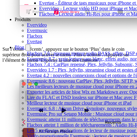
Evertag - Éditeur de tags musicaux pour iPhone e
Evervideo - Lecteur vidéo HD pour iPhone et Ma
Flacbox - Lecteur audio Hi-Res pour iPhone et M
Produits
Evervideo
Evermusic
Flacbox
Evertag
Blog
Sur l’écran ‘Récents’, appuyez sur le bouton ‘Plus’ dans le coin
Flacbox 7.6 : nouveau moteur audio BASS, effets, DSP et
supérieur droit pour activer le menu ‘Plus d’actions’. Appuyez sur
Evermusic 8.7 : vraie lecture sans blanc, effets audio, no
l’élément de menu ‘Exporter la liste des chansons’.
Flacbox 7.4 : CarPlay repensé, Plex, Jellyfin, Subsonic,
Evervideo 1.7 : Plex, Jellyfin, streaming cloud et gestes d
Evertag 4.2 : nouvelles connexions cloud et options de l'é
Evermusic 8.6 : nouveau CarPlay, Plex, Jellyfin, SFTP, 
Les meilleurs lecteurs de musique cloud pour iPhone en
Exporter les articles de blog Wix en Markdown avec Op
Lire du FLAC et DSD lossless sur iPhone et Mac avec 
Meilleur lecteur de musique cloud pour iPhone et iPad
Evermusic 6.8 : Aliyun Drive, Synology, nouveaux styles
Evermusic Pro sur Setapp Mobile : Musique cloud pour 
Evermusic atteint 11 millions de téléchargements dans l
Flacbox atteint 1 million de téléchargements : Audio Hi-
Les 5 meilleures applications de lecteur de musique pou
Vidéo promotionnelle Evermusic : lecteur de musique cl