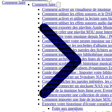
Comment faire
Comment faire
Comment activer un visualiseur de musique p
Comment utiliser les effets sonores et le D
Comment activer et utiliser la lecture sans 
Comment utiliser les effets sonores audio da
Comment exporter des playlists Apple Music
Comment créer une playlist M3U pour Inter
Comment lire votre musique depuis Mac / 
Comment écouter votre propre musique sur 
Comment changer les pochettes d'albums pour 
Comment modifier les paroles des fichiers
Comment transférer votre bibliothèque music
Comment archiver (ZIP) des listes de lecture,
Comment scrobbler votre historique musical
Comment utiliser les widgets dynamiques En
Guide étape par étape : Importer votre bibl
Comment connecter un Synology NAS et éco
Comment afficher les paroles intégrées, les
Comment connecter un stockage NAS via We
Écouter de la musique hors ligne avec Evermu
Comment exporter une collection de piste
Comment importer une liste de lecture M3U
Exportez votre historique d'écoute complet 
Foire aux questions