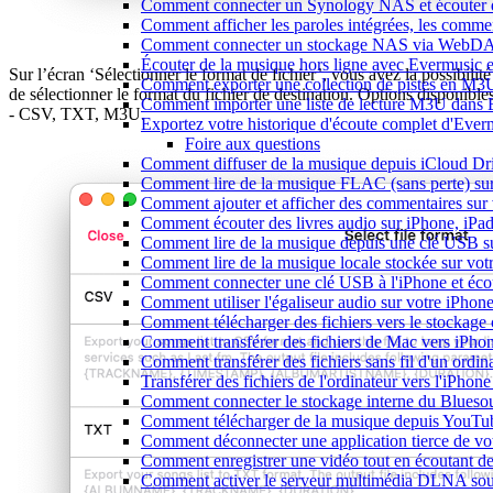
Comment connecter un Synology NAS et écouter d
Comment afficher les paroles intégrées, les comme
Comment connecter un stockage NAS via WebDAV 
Écouter de la musique hors ligne avec Evermusic et
Sur l’écran ‘Sélectionner le format de fichier’, vous avez la possibilité
Comment exporter une collection de pistes en M
de sélectionner le format du fichier de destination. Options disponible
Comment importer une liste de lecture M3U dans 
- CSV, TXT, M3U.
Exportez votre historique d'écoute complet d'Ever
Foire aux questions
Comment diffuser de la musique depuis iCloud D
Comment lire de la musique FLAC (sans perte) s
Comment ajouter et afficher des commentaires sur 
Comment écouter des livres audio sur iPhone, iPa
Comment lire de la musique depuis une clé USB s
Comment lire de la musique locale stockée sur vo
Comment connecter une clé USB à l'iPhone et écoute
Comment utiliser l'égaliseur audio sur votre iPho
Comment télécharger des fichiers vers le stockage
Comment transférer des fichiers de Mac vers iPho
Comment transférer des fichiers sans fil d'un ordi
Transférer des fichiers de l'ordinateur vers l'iPhon
Comment connecter le stockage interne du Blues
Comment télécharger de la musique depuis YouTube
Comment déconnecter une application tierce de v
Comment enregistrer une vidéo tout en écoutant d
Comment activer le serveur multimédia DLNA sou