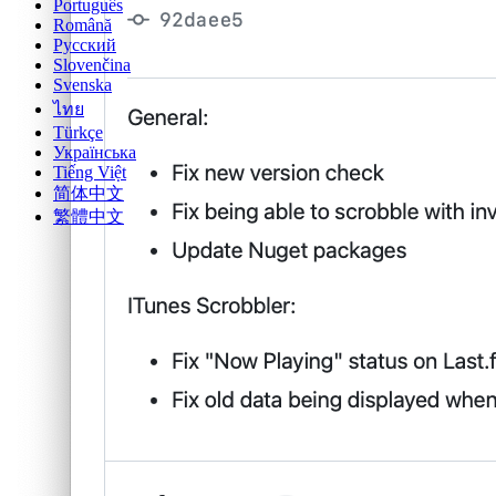
Português
Română
Русский
Slovenčina
Svenska
ไทย
Türkçe
Українська
Tiếng Việt
简体中文
繁體中文