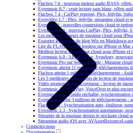
Flacbox 7.6 : nouveau moteur audio BASS, effets, 
Evermusic 8.7 : vraie lecture sans blanc, effets au
Flacbox 7.4 : CarPlay repensé, Plex, Jellyfin, Sub
Evervideo 1.7 : Plex, Jellyfin, streaming cloud et g
Evertag 4.2 : nouvelles connexions cloud et options
Evermusic 8.6 : nouveau CarPlay, Plex, Jellyfin, 
Les meilleurs lecteurs de musique cloud pour iPh
Exporter les articles de blog Wix en Markdown a
Lire du FLAC et DSD lossless sur iPhone et Mac 
Meilleur lecteur de musique cloud pour iPhone et 
Evermusic 6.8 : Aliyun Drive, Synology, nouveaux 
Evermusic Pro sur Setapp Mobile : Musique cloud
Evermusic atteint 11 millions de téléchargements 
Flacbox atteint 1 million de téléchargements : Aud
Les 5 meilleures applications de lecteur de musiq
Vidéo promotionnelle Evermusic : lecteur de musi
Evermusic 3.6 : CarPlay, VoiceOver et plus encore
Evermusic 3.1 : Fondu enchaîné, synchronisation d
Evermusic atteint 3 millions de téléchargements : a
Flacbox 1.6 : Synchronisation auto, égaliseur, su
Evermusic 2.3 : Synchronisation automatique, posit
Streamer de la musique depuis le stockage cloud 
Streaming audio iOS avec AVAssetResourceLoade
Contactez-nous
Documentation