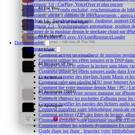
Evermusic 3.6 : CarPlay, VoiceOver et plus encore
Evermusic 3.1 : Fondu enchaîné, synchronisation de bibl
Evermusic atteint 3 millions de téléchargements : aperçu 
Flacbox 1.6 : Synchronisation auto, égaliseur, support 
Evermusic 2.3 : Synchronisation automatique, position de 
Streamer de la musique depuis le stockage cloud sur iP
Streaming audio iOS avec AVAssetResourceLoader
Documentation
Comment faire
Comment activer un visualiseur de musique pendant
Comment utiliser les effets sonores et le DSP dan
Comment activer et utiliser la lecture sans blanc (
Comment utiliser les effets sonores audio dans Eve
Comment exporter des playlists Apple Music et les
Comment créer une playlist M3U pour Internet Ar
Comment lire votre musique depuis Mac / PC / L
Comment écouter votre propre musique sur iPhon
Comment changer les pochettes d'albums pour les pis
Comment modifier les paroles des fichiers audio
Comment transférer votre bibliothèque musicale ent
Comment archiver (ZIP) des listes de lecture, album
Comment scrobbler votre historique musical d'Eve
Comment utiliser les widgets dynamiques En cours
Guide étape par étape : Importer votre bibliothèq