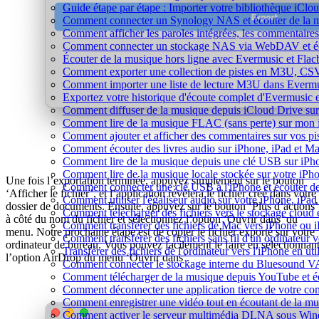
Guide étape par étape : Importer votre bibliothèque iCl
Comment connecter un Synology NAS et écouter de la m
Comment afficher les paroles intégrées, les commentaire
Comment connecter un stockage NAS via WebDAV et éco
Écouter de la musique hors ligne avec Evermusic et Flacb
Comment exporter une collection de pistes en M3U, CS
Comment importer une liste de lecture M3U dans Evermu
Exportez votre historique d'écoute complet d'Evermusic 
Comment diffuser de la musique depuis iCloud Drive s
Comment lire de la musique FLAC (sans perte) sur mon
Comment ajouter et afficher des commentaires sur vos pi
Comment écouter des livres audio sur iPhone, iPad et M
Comment lire de la musique depuis une clé USB sur iP
Comment lire de la musique locale stockée sur votre iP
Une fois l’exportation terminée, appuyez simplement sur le bouton
Comment connecter une clé USB à l'iPhone et écouter de l
‘Afficher le fichier’, et l’application révélera le fichier créé dans votre
Comment utiliser l'égaliseur audio sur votre iPhone, iP
dossier de documents. Ensuite, appuyez sur le bouton ‘Plus d’actions’
Comment télécharger des fichiers vers le stockage cloud 
à côté du nom du fichier et sélectionnez l’option ‘Ouvrir dans’ du
Comment transférer des fichiers de Mac vers iPhone ou 
menu. Notre prochaine étape est de copier le fichier exporté sur votre
Comment transférer des fichiers sans fil d'un ordinateur
ordinateur de bureau. Vous pouvez facilement le faire en sélectionnan
Transférer des fichiers de l'ordinateur vers l'iPhone en ut
l’option AirDrop du menu ‘Ouvrir dans’.
Comment connecter le stockage interne du Bluesound V
Comment télécharger de la musique depuis YouTube et éc
Comment déconnecter une application tierce de votre c
Comment enregistrer une vidéo tout en écoutant de la mu
Comment activer le serveur multimédia DLNA sous Wind