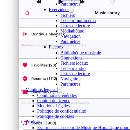
Paramètres
Evervideo
Fichiers
Lecteur multimédia
Listes de lecture
Médiathèque
Navigation
Paramètres
Flacbox
Bibliothèque musicale
Connexions
Fichiers locaux
Lecteur audio
Listes de lecture
Navigation
Paramètres
Mentions légales
Conditions Générales
Contrat de licence
Mentions Légales
Politique de confidentialité
Politique de cookies
Produits
Evermusic - Lecteur de Musique Hors Ligne pour