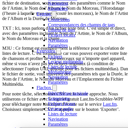
fichier de destination, vous trouverez des paramètres comme le Nom
Navigation
de l’Artiste, le Nom de l’Album, le Nom du Morceau, l’Horodatage
Paramètres
(l’heure à laquelle vous avez écouté les morceaux), le Nom de l’Artist
Evertag
de l’Album et la Durée du Morceau.
Connexions
Correspondances des champs de tags
TXT : Ici, nous parlons d’un fichier texte brut. C’est simple et direct,
Éditeur de tags
avec des paramètres incluant le Nom de l’Artiste, le Nom de l’Album,
Fichiers locaux
le Nom du Morceau et la Durée.
Navigation
Paramètres
M3U : Ce format est essentiellement la référence pour la création de
Evervideo
listes de lecture. C’est formidable car vous pouvez exporter votre liste
Fichiers
de chansons et profiter de vos morceaux sur n’importe quel appareil,
Lecteur multimédia
même si vous n’avez pas les fichiers originaux (à condition de
Listes de lecture
sélectionner l’option URL absolue pour les fichiers multimédias). Dan
Médiathèque
le fichier de sortie, vous trouverez des paramètres tels que la Durée, le
Navigation
Nom de l’Artiste, le Nom du Morceau et l’Emplacement du Fichier
Paramètres
Multimédia.
Flacbox
Bibliothèque musicale
Pour notre tâche, sélectionner CSV est la bonne approche. Nous
Connexions
utiliserons ce fichier avec le logiciel gratuit Last.fm-Scrubbler-WPF
Fichiers locaux
pour télécharger notre historique d’écoute sur le service
Last.fm
.
Lecteur audio
Choisissez simplement CSV et appuyez sur le bouton ‘Exporter’.
Listes de lecture
Navigation
Paramètres