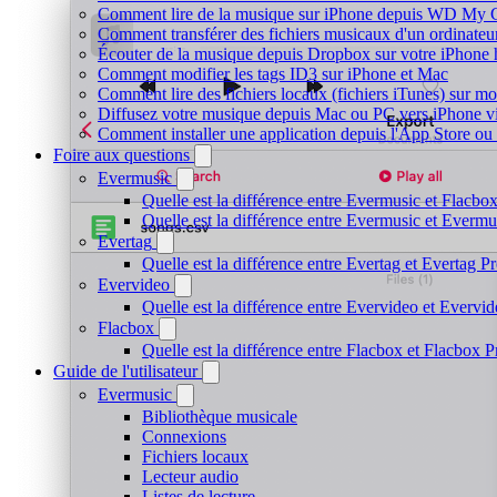
Comment lire de la musique sur iPhone depuis WD My
Comment transférer des fichiers musicaux d'un ordinateu
Écouter de la musique depuis Dropbox sur votre iPhone
Comment modifier les tags ID3 sur iPhone et Mac
Comment lire des fichiers locaux (fichiers iTunes) sur m
Diffusez votre musique depuis Mac ou PC vers iPhone 
Comment installer une application depuis l'App Store ou 
Foire aux questions
Evermusic
Quelle est la différence entre Evermusic et Flacbo
Quelle est la différence entre Evermusic et Everm
Evertag
Quelle est la différence entre Evertag et Evertag 
Evervideo
Quelle est la différence entre Evervideo et Everv
Flacbox
Quelle est la différence entre Flacbox et Flacbox 
Guide de l'utilisateur
Evermusic
Bibliothèque musicale
Connexions
Fichiers locaux
Lecteur audio
Listes de lecture