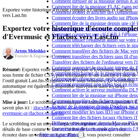
Comment diffuser de la musique depuis iC
Comment lire de la musique FLAC (sans per
Exportez votre historique d'écoute complet d'Evermusic et Flacbox
Comment ajouter et afficher des commentaire
vers Last.fm
Comment écouter des livres audio sur iPhon
Comment lire de la musique depuis une clé
Exportez votre historique d'écoute comple
Comment lire de la musique locale stockée 
Comment connecter une clé USB à l'iPhone et
d'Evermusic et Flacbox vers Last.fm
Comment utiliser l'égaliseur audio sur votr
Comment télécharger des fichiers vers le st
Artem Meleshko
Comment transférer des fichiers de Mac ver
Founder & Engineer at Everappz
Comment transférer des fichiers sans fil d'
Transférer des fichiers de l'ordinateur vers 
Comment connecter le stockage interne du
Résumé:
Exportez votre historique d’écoute d’Evermusic ou Flacbox
Comment télécharger de la musique depuis Y
sous forme de fichier CSV, puis téléchargez-le sur Last.fm à l’aide de
Comment déconnecter une application tierc
l’outil gratuit Last.fm-Scrubbler-WPF sous Windows. Le scrobbling
Comment enregistrer une vidéo tout en écou
automatique est également disponible nativement dans les deux
Comment activer le serveur multimédia DLN
applications.
Comment lire de la musique sur iPhone d
Comment transférer des fichiers musicaux d
Mise à jour:
Le scrobbling automatique est maintenant disponible ! 
Écouter de la musique depuis Dropbox sur 
savoir plus ici :
/docs/howto/how-to-scrobble-your-music-history-fro
Comment modifier les tags ID3 sur iPhone 
evermusic-or-flacbox-to-last-fm
Comment lire des fichiers locaux (fichiers 
Diffusez votre musique depuis Mac ou PC 
Le scrobbling est un moyen simple d’enregistrer automatiquement des
Comment installer une application depuis l'
détails de base comme le titre et l’artiste de la chanson que vous
Foire aux questions
écoutez dans un service en ligne. Plus tard, vous pouvez consulter