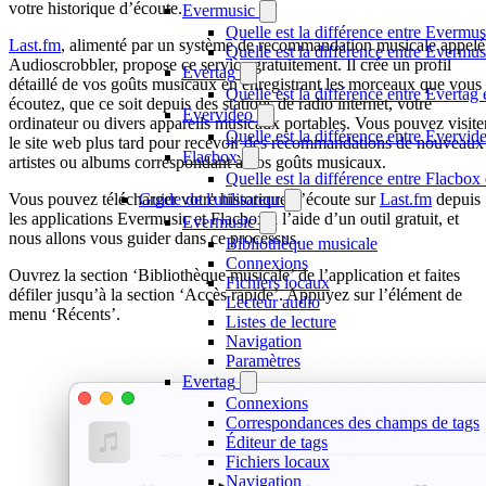
votre historique d’écoute.
Evermusic
Quelle est la différence entre Evermus
Last.fm
, alimenté par un système de recommandation musicale appelé
Quelle est la différence entre Everm
Audioscrobbler, propose ce service gratuitement. Il crée un profil
Evertag
détaillé de vos goûts musicaux en enregistrant les morceaux que vous
Quelle est la différence entre Everta
écoutez, que ce soit depuis des stations de radio internet, votre
Evervideo
ordinateur ou divers appareils musicaux portables. Vous pouvez visite
Quelle est la différence entre Evervi
le site web plus tard pour recevoir des recommandations de nouveaux
Flacbox
artistes ou albums correspondant à vos goûts musicaux.
Quelle est la différence entre Flacbo
Vous pouvez télécharger votre historique d’écoute sur
Last.fm
depuis
Guide de l'utilisateur
les applications Evermusic et Flacbox à l’aide d’un outil gratuit, et
Evermusic
nous allons vous guider dans ce processus.
Bibliothèque musicale
Connexions
Ouvrez la section ‘Bibliothèque musicale’ de l’application et faites
Fichiers locaux
défiler jusqu’à la section ‘Accès rapide’. Appuyez sur l’élément de
Lecteur audio
menu ‘Récents’.
Listes de lecture
Navigation
Paramètres
Evertag
Connexions
Correspondances des champs de tags
Éditeur de tags
Fichiers locaux
Navigation