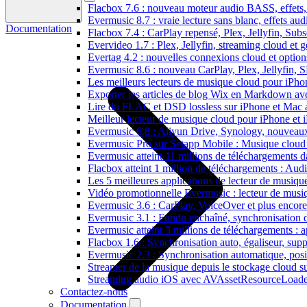
Flacbox 7.6 : nouveau moteur audio BASS, effets, 
Evermusic 8.7 : vraie lecture sans blanc, effets au
Documentation
Flacbox 7.4 : CarPlay repensé, Plex, Jellyfin, Sub
Evervideo 1.7 : Plex, Jellyfin, streaming cloud et g
Evertag 4.2 : nouvelles connexions cloud et options
Evermusic 8.6 : nouveau CarPlay, Plex, Jellyfin, 
Les meilleurs lecteurs de musique cloud pour iPh
Exporter les articles de blog Wix en Markdown a
Lire du FLAC et DSD lossless sur iPhone et Mac 
Meilleur lecteur de musique cloud pour iPhone et 
Evermusic 6.8 : Aliyun Drive, Synology, nouveaux 
Evermusic Pro sur Setapp Mobile : Musique cloud
Evermusic atteint 11 millions de téléchargements 
Flacbox atteint 1 million de téléchargements : Aud
Les 5 meilleures applications de lecteur de musiq
Vidéo promotionnelle Evermusic : lecteur de musi
Evermusic 3.6 : CarPlay, VoiceOver et plus encore
Evermusic 3.1 : Fondu enchaîné, synchronisation d
Evermusic atteint 3 millions de téléchargements : a
Flacbox 1.6 : Synchronisation auto, égaliseur, su
Evermusic 2.3 : Synchronisation automatique, posit
Streamer de la musique depuis le stockage cloud 
Streaming audio iOS avec AVAssetResourceLoade
Contactez-nous
Documentation