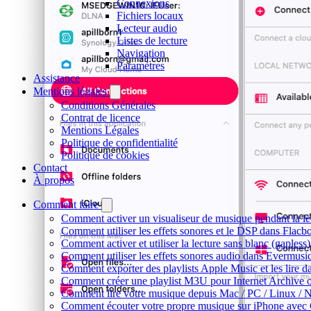
Connexions
Fichiers locaux
Lecteur audio
Listes de lecture
Navigation
Paramètres
Assistance
Mentions légales
Conditions Générales
Contrat de licence
Mentions Légales
Politique de confidentialité
Politique de cookies
Contact
À propos
Comment faire
Comment activer un visualiseur de musique pendant la le
Comment utiliser les effets sonores et le DSP dans Flac
Comment activer et utiliser la lecture sans blanc (gaples
Comment utiliser les effets sonores audio dans Evermusic 
Comment exporter des playlists Apple Music et les lire 
Comment créer une playlist M3U pour Internet Archive 
Comment lire votre musique depuis Mac / PC / Linux /
Comment écouter votre propre musique sur iPhone avec