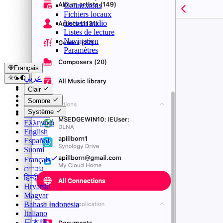
Connexions
Fichiers locaux
Lecteur audio
Listes de lecture
Navigation
Paramètres
Français
عربي
Català
Clair
Čeština
Sombre
Dansk
Système
Deutsch
Ελληνικά
English
Español
Suomi
Français
עברית
हिन्दी
Hrvatski
Magyar
Bahasa Indonesia
Italiano
日本語