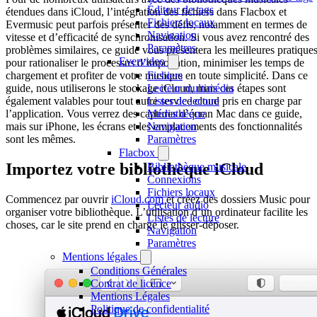
Éditeur de tags
étendues dans iCloud, l’intégration des fichiers dans Flacbox et
Fichiers locaux
Evermusic peut parfois présenter des défis, notamment en termes de
Navigation
vitesse et d’efficacité de synchronisation. Si vous avez rencontré des
Paramètres
problèmes similaires, ce guide vous présentera les meilleures pratique
Evervideo
pour rationaliser le processus d’importation, minimiser les temps de
chargement et profiter de votre musique en toute simplicité. Dans ce
Fichiers
guide, nous utiliserons le stockage iCloud, mais ces étapes sont
Lecteur multimédia
également valables pour tout autre service cloud pris en charge par
Listes de lecture
l’application. Vous verrez des captures d’écran Mac dans ce guide,
Médiathèque
mais sur iPhone, les écrans et les emplacements des fonctionnalités
Navigation
sont les mêmes.
Paramètres
Flacbox
Importez votre bibliothèque iCloud
Bibliothèque musicale
Connexions
Fichiers locaux
Commencez par ouvrir
iCloud.com
et créez des dossiers Music pour
Lecteur audio
organiser votre bibliothèque. L’utilisation d’un ordinateur facilite les
Listes de lecture
choses, car le site prend en charge le glisser-déposer.
Navigation
Paramètres
Mentions légales
Conditions Générales
Contrat de licence
Mentions Légales
Politique de confidentialité