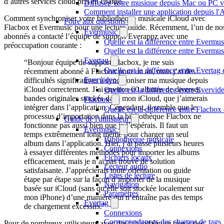
d’autres services cloud pris en charge.
Diffusez votre musique depuis Mac ou PC 
Comment installer une application depuis l'
Comment synchroniser votre bibliothèque musicale iCloud avec
Foire aux questions
Flacbox et Evermusic pour une lecture fluide. Récemment, l’un de no
Evermusic
abonnés a contacté l’équipe de support Everappz avec une
Quelle est la différence entre Evermus
préoccupation courante :
Quelle est la différence entre Everm
Evertag
“Bonjour équipe de support Flacbox, je me suis
Quelle est la différence entre Everta
récemment abonné à Flacbox pour un an, mais j’ai des
Evervideo
difficultés significatives à synchroniser ma musique depuis
iCloud correctement. J’ai environ 60 albums de diverses
Quelle est la différence entre Evervi
bandes originales stockés dans mon iCloud, que j’aimerais
Flacbox
intégrer dans l’application. Cependant, il semble que le
Quelle est la différence entre Flacbo
processus d’importation dans la bibliothèque Flacbox ne
Guide de l'utilisateur
fonctionne pas aussi bien que je l’espérais. Il faut un
Evermusic
temps extrêmement long même pour charger un seul
Bibliothèque musicale
album dans l’application. Hier, j’ai passé plusieurs heures
Connexions
à essayer différentes méthodes pour importer les albums
Fichiers locaux
efficacement, mais je n’ai pas trouvé de solution
Lecteur audio
satisfaisante. J’apprécierais toute orientation ou guide
Listes de lecture
étape par étape sur la façon d’importer de la musique
Navigation
basée sur iCloud (sans qu’elle soit stockée localement sur
Paramètres
mon iPhone) d’une manière qui n’entraîne pas des temps
Evertag
de chargement excessifs.”
Connexions
Correspondances des champs de tags
Pour de nombreux utilisateurs avec des bibliothèques musicales