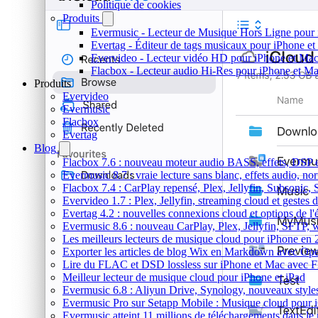
Politique de cookies
Produits
Evermusic - Lecteur de Musique Hors Ligne pour
Evertag - Éditeur de tags musicaux pour iPhone e
Evervideo - Lecteur vidéo HD pour iPhone et Ma
Flacbox - Lecteur audio Hi-Res pour iPhone et M
Produits
Evervideo
Evermusic
Flacbox
Evertag
Blog
Flacbox 7.6 : nouveau moteur audio BASS, effets, DSP et
Evermusic 8.7 : vraie lecture sans blanc, effets audio, no
Flacbox 7.4 : CarPlay repensé, Plex, Jellyfin, Subsonic,
Evervideo 1.7 : Plex, Jellyfin, streaming cloud et gestes d
Evertag 4.2 : nouvelles connexions cloud et options de l'é
Evermusic 8.6 : nouveau CarPlay, Plex, Jellyfin, SFTP, 
Les meilleurs lecteurs de musique cloud pour iPhone en
Exporter les articles de blog Wix en Markdown avec Op
Lire du FLAC et DSD lossless sur iPhone et Mac avec 
Meilleur lecteur de musique cloud pour iPhone et iPad
Evermusic 6.8 : Aliyun Drive, Synology, nouveaux styles
Evermusic Pro sur Setapp Mobile : Musique cloud pour 
Evermusic atteint 11 millions de téléchargements dans l