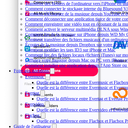
Transférer des fichiers de l'ordinateur vers l'iPhone en ut
Comment connecter le stockage interne du Bluesound V
Comment télécharger de la musique depuis YouTube et éc
Comment déconnecter une application tierce de votre c
Comment enregistrer une vidéo tout en écoutant de la mu
Comment activer le serveur multimédia DLNA sous Wind
Comment lire de la musique sur iPhone depuis WD My
Comment transférer des fichiers musicaux d'un ordinateu
Écouter de la musique depuis Dropbox sur votre iPhone
Comment modifier les tags ID3 sur iPhone et Mac
Comment lire des fichiers locaux (fichiers iTunes) sur m
Diffusez votre musique depuis Mac ou PC vers iPhone 
Comment installer une application depuis l'App Store ou 
Foire aux questions
Evermusic
Quelle est la différence entre Evermusic et Flacbo
Quelle est la différence entre Evermusic et Everm
Evertag
Quelle est la différence entre Evertag et Evertag 
Evervideo
Quelle est la différence entre Evervideo et Everv
Flacbox
Quelle est la différence entre Flacbox et Flacbox 
Guide de l'utilisateur