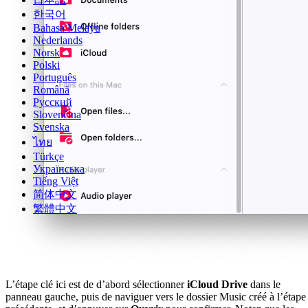
한국어
Bahasa Melayu
Nederlands
Norsk
Polski
Português
Română
Русский
Slovenčina
Svenska
ไทย
Türkçe
Українська
Tiếng Việt
简体中文
繁體中文
L’étape clé ici est de d’abord sélectionner
iCloud Drive
dans le
panneau gauche, puis de naviguer vers le dossier Music créé à l’étape