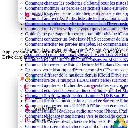
Comment changer les pochettes d'albums pour les pistes lo
Comment modifier les paroles des fichiers audio sur i
Comment transférer votre bibliothèque musicale entre app
Comment archiver (ZIP) des listes de lecture, albums, arti
Comment scrobbler votre historique musical d'Evermusic
Comment utiliser les widgets dynamiques En cours de le
Guide étape par étape : Importer votre bibliothèque iCl
Comment connecter un Synology NAS et écouter de la m
Comment afficher les paroles intégrées, les commentaire
Comment connecter un stockage NAS via WebDAV et éco
Appuyez sur
Connecter un service cloud
et sélectionnez
iCloud
Écouter de la musique hors ligne avec Evermusic et Flacb
Drive
dans la liste des serveurs cloud disponibles.
Comment exporter une collection de pistes en M3U, CS
Comment importer une liste de lecture M3U dans Evermu
Exportez votre historique d'écoute complet d'Evermusic 
Comment diffuser de la musique depuis iCloud Drive s
Comment lire de la musique FLAC (sans perte) sur mon
Comment ajouter et afficher des commentaires sur vos pi
Comment écouter des livres audio sur iPhone, iPad et M
Comment lire de la musique depuis une clé USB sur iP
Comment lire de la musique locale stockée sur votre iP
Comment connecter une clé USB à l'iPhone et écouter de l
Comment utiliser l'égaliseur audio sur votre iPhone, iP
Comment télécharger des fichiers vers le stockage cloud 
Comment transférer des fichiers de Mac vers iPhone ou 
Comment transférer des fichiers sans fil d'un ordinateur