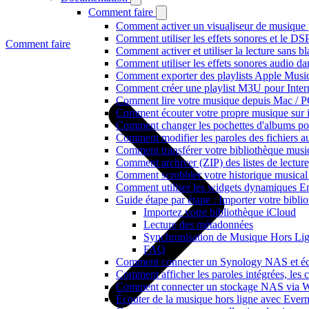
Comment faire
Comment activer un visualiseur de musique p
Comment utiliser les effets sonores et le D
Comment faire
Comment activer et utiliser la lecture sans 
Comment utiliser les effets sonores audio da
Comment exporter des playlists Apple Music
Comment créer une playlist M3U pour Inter
Comment lire votre musique depuis Mac / 
Comment écouter votre propre musique sur 
Comment changer les pochettes d'albums pour 
Comment modifier les paroles des fichiers
Comment transférer votre bibliothèque music
Comment archiver (ZIP) des listes de lecture,
Comment scrobbler votre historique musical
Comment utiliser les widgets dynamiques En
Guide étape par étape : Importer votre bibl
Importez votre bibliothèque iCloud
Lecture des métadonnées
Synchronisation de Musique Hors Li
FAQ
Comment connecter un Synology NAS et éco
Comment afficher les paroles intégrées, les
Comment connecter un stockage NAS via We
Écouter de la musique hors ligne avec Evermu