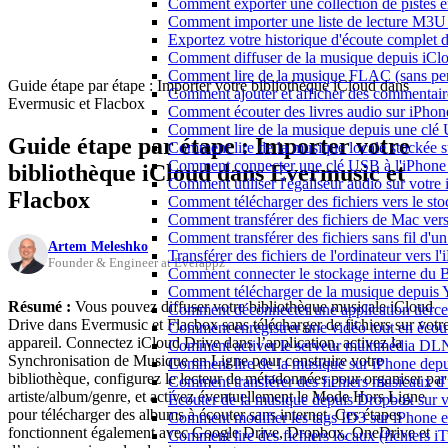
Comment exporter une collection de piste
Comment importer une liste de lecture M3U
Exportez votre historique d'écoute complet 
Comment diffuser de la musique depuis iC
Comment lire de la musique FLAC (sans per
Guide étape par étape : Importer votre bibliothèque iCloud dans
Comment ajouter et afficher des commentaire
Evermusic et Flacbox
Comment écouter des livres audio sur iPhon
Comment lire de la musique depuis une clé
Guide étape par étape : Importer votre
Comment lire de la musique locale stockée 
Comment connecter une clé USB à l'iPhone et
bibliothèque iCloud dans Evermusic et
Comment utiliser l'égaliseur audio sur votr
Flacbox
Comment télécharger des fichiers vers le st
Comment transférer des fichiers de Mac ver
Comment transférer des fichiers sans fil d'
Artem Meleshko
Transférer des fichiers de l'ordinateur vers 
Founder & Engineer at Everappz
Comment connecter le stockage interne du
Comment télécharger de la musique depuis Y
Résumé :
Vous pouvez diffuser votre bibliothèque musicale iCloud
Comment déconnecter une application tierc
Drive dans Evermusic et Flacbox sans télécharger de fichiers sur votr
Comment enregistrer une vidéo tout en écou
appareil. Connectez iCloud Drive dans l’application, activez la
Comment activer le serveur multimédia DLN
Synchronisation de Musique en Ligne pour construire votre
Comment lire de la musique sur iPhone d
bibliothèque, configurez le lecteur de métadonnées pour organiser par
Comment transférer des fichiers musicaux d
artiste/album/genre, et activez éventuellement le Mode Hors Ligne
Écouter de la musique depuis Dropbox sur 
pour télécharger des albums à écouter sans internet. Ces étapes
Comment modifier les tags ID3 sur iPhone 
fonctionnent également avec Google Drive, Dropbox, OneDrive et
Comment lire des fichiers locaux (fichiers 