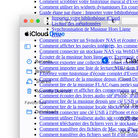
Comment scrobbler votre historique musical d'Eve
Comment utiliser les widgets dynamiques En cours
Guide étape par étape : Importer votre bibliothèq
Importez votre bibliothèque iCloud
Lecture des métadonnées
Synchronisation de Musique Hors Ligne
FAQ
Comment connecter un Synology NAS et écouter d
Comment afficher les paroles intégrées, les comme
Comment connecter un stockage NAS via WebDAV 
Écouter de la musique hors ligne avec Evermusic et
Comment exporter une collection de pistes en M
Comment importer une liste de lecture M3U dans 
Exportez votre historique d'écoute complet d'Ever
Comment diffuser de la musique depuis iCloud D
Comment lire de la musique FLAC (sans perte) s
Comment ajouter et afficher des commentaires sur 
Comment écouter des livres audio sur iPhone, iPa
Comment lire de la musique depuis une clé USB s
Comment lire de la musique locale stockée sur vo
Comment connecter une clé USB à l'iPhone et écoute
Comment utiliser l'égaliseur audio sur votre iPho
Comment télécharger des fichiers vers le stockage
Comment transférer des fichiers de Mac vers iPho
Comment transférer des fichiers sans fil d'un ordi