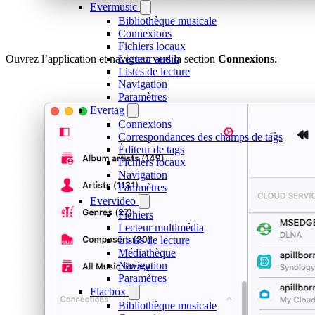
Evermusic
Bibliothèque musicale
Connexions
Fichiers locaux
Ouvrez l’application et naviguez vers la section
Connexions
.
Lecteur audio
Listes de lecture
Navigation
Paramètres
Evertag
Connexions
Correspondances des champs de tags
Éditeur de tags
Fichiers locaux
Navigation
Paramètres
Evervideo
Fichiers
Lecteur multimédia
Listes de lecture
Médiathèque
Navigation
Paramètres
Flacbox
Bibliothèque musicale