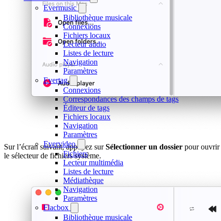
Evermusic
Bibliothèque musicale
Connexions
Fichiers locaux
Lecteur audio
Listes de lecture
Navigation
Paramètres
Evertag
Connexions
Correspondances des champs de tags
Éditeur de tags
Fichiers locaux
Navigation
Paramètres
Evervideo
Sur l’écran suivant, appuyez sur
Sélectionner un dossier
pour ouvrir
Fichiers
le sélecteur de fichiers système.
Lecteur multimédia
Listes de lecture
Médiathèque
Navigation
Paramètres
Flacbox
Bibliothèque musicale