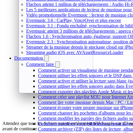
Flacbox atteint 1 million de téléchargements : Audio Hi-
Les 5 meilleures applications de lecteur de musique pou
Vidéo promotionnelle Evermusic : lecteur de musique cl
Evermusic 3.6 : CarPlay, VoiceOver et plus encore
Evermusic 3.1 : Fondu enchaîné, synchronisation de bibl
Evermusic atteint 3 millions de téléchargements : aperçu 
Flacbox 1.6 : Synchronisation auto, égaliseur, support 
Evermusic 2.3 : Synchronisation automatique, position de 
Streamer de la musique depuis le stockage cloud sur iP
Streaming audio iOS avec AVAssetResourceLoader
Documentation
Comment faire
Comment activer un visualiseur de musique pendant
Comment utiliser les effets sonores et le DSP dan
Comment activer et utiliser la lecture sans blanc (
Comment utiliser les effets sonores audio dans Eve
Comment exporter des playlists Apple Music et les
Comment créer une playlist M3U pour Internet Ar
Comment lire votre musique depuis Mac / PC / L
Comment écouter votre propre musique sur iPhon
Comment changer les pochettes d'albums pour les pis
Comment modifier les paroles des fichiers audio
Attendez que tous les fichiers soient entièrement téléchargés sur iClo
Comment transférer votre bibliothèque musicale ent
avant de continuer.
Comment archiver (ZIP) des listes de lecture, album