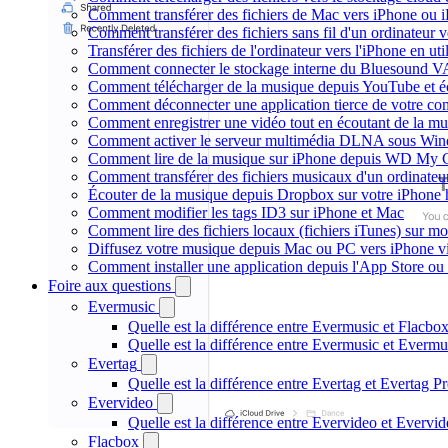
Comment transférer des fichiers de Mac vers iPhone ou 
Comment transférer des fichiers sans fil d'un ordinateur
Transférer des fichiers de l'ordinateur vers l'iPhone en ut
Comment connecter le stockage interne du Bluesound V
Comment télécharger de la musique depuis YouTube et éc
Comment déconnecter une application tierce de votre c
Comment enregistrer une vidéo tout en écoutant de la mu
Comment activer le serveur multimédia DLNA sous Wind
Comment lire de la musique sur iPhone depuis WD My
Comment transférer des fichiers musicaux d'un ordinateu
Écouter de la musique depuis Dropbox sur votre iPhone
Comment modifier les tags ID3 sur iPhone et Mac
Comment lire des fichiers locaux (fichiers iTunes) sur m
Diffusez votre musique depuis Mac ou PC vers iPhone 
Comment installer une application depuis l'App Store ou 
Foire aux questions
Evermusic
Quelle est la différence entre Evermusic et Flacbo
Quelle est la différence entre Evermusic et Everm
Evertag
Quelle est la différence entre Evertag et Evertag 
Evervideo
Quelle est la différence entre Evervideo et Everv
Flacbox