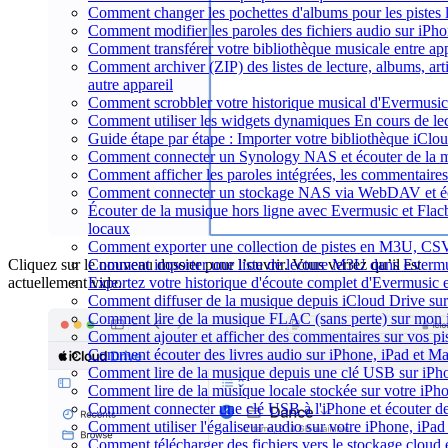
Comment changer les pochettes d'albums pour les pistes lo
Comment modifier les paroles des fichiers audio sur i
Comment transférer votre bibliothèque musicale entre app
Comment archiver (ZIP) des listes de lecture, albums, arti
autre appareil
Comment scrobbler votre historique musical d'Evermusic
Comment utiliser les widgets dynamiques En cours de le
Guide étape par étape : Importer votre bibliothèque iCl
Comment connecter un Synology NAS et écouter de la m
Comment afficher les paroles intégrées, les commentaire
Comment connecter un stockage NAS via WebDAV et éco
Écouter de la musique hors ligne avec Evermusic et Flacbo
locaux
Comment exporter une collection de pistes en M3U, CS
Comment importer une liste de lecture M3U dans Evermu
Cliquez sur le nouveau dossier pour l’ouvrir. Vous verrez qu’il est
Exportez votre historique d'écoute complet d'Evermusic 
actuellement vide.
Comment diffuser de la musique depuis iCloud Drive s
Comment lire de la musique FLAC (sans perte) sur mon
Comment ajouter et afficher des commentaires sur vos pi
Comment écouter des livres audio sur iPhone, iPad et M
Comment lire de la musique depuis une clé USB sur iP
Comment lire de la musique locale stockée sur votre iP
Comment connecter une clé USB à l'iPhone et écouter de l
Comment utiliser l'égaliseur audio sur votre iPhone, iP
Comment télécharger des fichiers vers le stockage cloud 