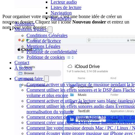
Lecteur audio
Listes de lecture
Navigation
Pour organiser votre musique, c’est une bonne idée de créer un
Paramètres
nouveau dossier. Cliquez sur l’icône
Nouveau dossier
et entrez un
Assistance
nom pour votre dossier.
Mentions légales
Conditions Générales
Contrat de licence
Mentions Légales
Politique de confidentialité
Politique de cookies
Contact
À propos
Comment faire
Comment activer un visualiseur de musique pendant la le
Comment utiliser les effets sonores et le DSP dans Flac
volume et plus encore
Comment activer et utiliser la lecture sans blanc (gaples
Comment utiliser les effets sonores audio dans Evermusic 
normalisation du volume
Comment exporter des playlists Apple Music et les lire 
Comment créer une playlist M3U pour Internet Archive 
Comment lire votre musique depuis Mac / PC / Linux /
Comment écouter votre propre musique sur iPhone avec