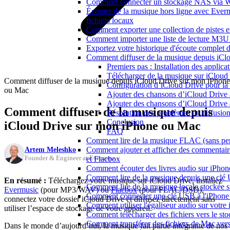
Comment connecter un stockage NAS via We
Écouter de la musique hors ligne avec Everm
fichiers locaux
Comment exporter une collection de piste
Comment importer une liste de lecture M3U
Exportez votre historique d'écoute complet 
Comment diffuser de la musique depuis iC
Premiers pas : Installation des applica
Télécharger de la musique sur iCloud
Comment diffuser de la musique depuis iCloud Drive sur mon iPhone
Configuration d’iCloud Drive pour la
ou Mac
Ajouter des chansons d’iCloud Drive à
Ajouter des chansons d’iCloud Drive à
Comment diffuser de la musique depuis
Résolution des problèmes de diffusio
Conclusion
iCloud Drive sur mon iPhone ou Mac
FAQ
Comment lire de la musique FLAC (sans per
Artem Meleshko
Comment ajouter et afficher des commentaire
Founder & Engineer at Everappz
et Flacbox
Comment écouter des livres audio sur iPhon
Comment lire de la musique depuis une clé
En résumé :
Téléchargez votre musique sur iCloud Drive, installez
Comment lire de la musique locale stockée 
Evermusic
(pour MP3/WAV) ou
Flacbox
(pour FLAC/DSD),
Comment connecter une clé USB à l'iPhone et
connectez votre dossier iCloud Drive et diffusez directement sans
Comment utiliser l'égaliseur audio sur votr
utiliser l’espace de stockage de votre appareil.
Comment télécharger des fichiers vers le st
Comment transférer des fichiers de Mac ver
Dans le monde d’aujourd’hui, la musique fait partie intégrante de nos