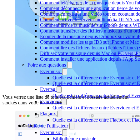
Comment télécharger de la musique depuis YouTube
Comment déconnecter une application tierce de v
Comment enregistrer une vidéo tout en écoutant d
Comment activer le serveur multimédia DLNA sou
Comment lire de la musique sur iPhone depuis
Comment transférer des fichiers musicaux d'un or
Écouter de la musique depuis Dropbox sur votre 
Comment modifier les tags ID3 sur iPhone et Mac
Comment lire des fichiers locaux (fichiers iTunes)
Diffusez votre musique depuis Mac ou PC vers i
Comment installer une application depuis l'App St
Foire aux questions
Evermusic
Quelle est la différence entre Evermusic et 
Quelle est la différence entre Evermusic e
Evertag
Quelle est la différence entre Evertag et Ev
Vous verrez une liste de tous les fichiers et dossiers actuellement
Evervideo
stockés dans votre iCloud Drive.
Quelle est la différence entre Evervideo et
Flacbox
Quelle est la différence entre Flacbox et F
Guide de l'utilisateur
Evermusic
Bibliothèque musicale