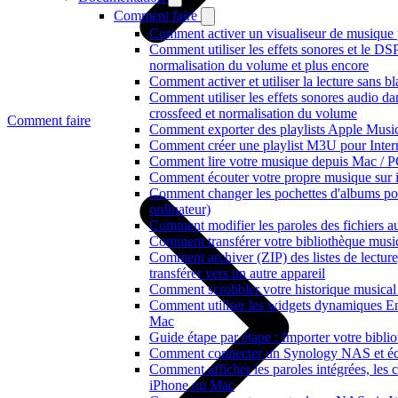
Comment faire
Comment activer un visualiseur de musique p
Comment utiliser les effets sonores et le D
normalisation du volume et plus encore
Comment activer et utiliser la lecture sans 
Comment utiliser les effets sonores audio da
crossfeed et normalisation du volume
Comment faire
Comment exporter des playlists Apple Music
Comment créer une playlist M3U pour Inter
Comment lire votre musique depuis Mac / 
Comment écouter votre propre musique sur 
Comment changer les pochettes d'albums pour 
ordinateur)
Comment modifier les paroles des fichiers
Comment transférer votre bibliothèque music
Comment archiver (ZIP) des listes de lecture
transférer vers un autre appareil
Comment scrobbler votre historique musical
Comment utiliser les widgets dynamiques En 
Mac
Guide étape par étape : Importer votre bibl
Comment connecter un Synology NAS et éco
Comment afficher les paroles intégrées, les 
iPhone ou Mac