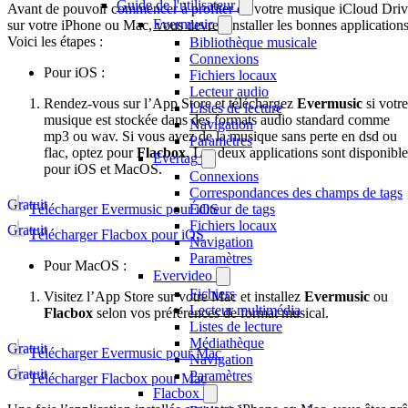
Guide de l'utilisateur
Avant de pouvoir commencer à profiter de votre musique iCloud Dri
Evermusic
sur votre iPhone ou Mac, vous devrez installer les bonnes applications
Voici les étapes :
Bibliothèque musicale
Connexions
Pour iOS :
Fichiers locaux
Lecteur audio
Rendez-vous sur l’App Store et téléchargez
Evermusic
si votre
Listes de lecture
musique est stockée dans des formats audio standard comme
Navigation
mp3 ou wav. Si vous avez de la musique sans perte en dsd ou
Paramètres
flac, optez pour
Flacbox
. Les deux applications sont disponible
Evertag
pour iOS et MacOS.
Connexions
Correspondances des champs de tags
Gratuit
Télécharger Evermusic pour iOS
Éditeur de tags
Fichiers locaux
Gratuit
Télécharger Flacbox pour iOS
Navigation
Paramètres
Pour MacOS :
Evervideo
Fichiers
Visitez l’App Store sur votre Mac et installez
Evermusic
ou
Lecteur multimédia
Flacbox
selon vos préférences de format musical.
Listes de lecture
Médiathèque
Gratuit
Télécharger Evermusic pour Mac
Navigation
Gratuit
Paramètres
Télécharger Flacbox pour Mac
Flacbox