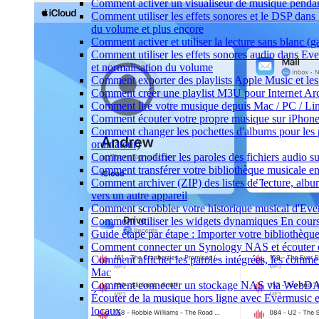
Comment activer un visualiseur de musique pendant
Comment utiliser les effets sonores et le DSP dan
du volume et plus encore
Comment activer et utiliser la lecture sans blanc (
Comment utiliser les effets sonores audio dans Ever
et normalisation du volume
Comment exporter des playlists Apple Music et les
Comment créer une playlist M3U pour Internet Ar
Comment lire votre musique depuis Mac / PC / L
Comment écouter votre propre musique sur iPhon
Comment changer les pochettes d'albums pour les pi
ordinateur)
Comment modifier les paroles des fichiers audio
Comment transférer votre bibliothèque musicale ent
Comment archiver (ZIP) des listes de lecture, album
vers un autre appareil
Comment scrobbler votre historique musical d'Eve
Comment utiliser les widgets dynamiques En cours
Guide étape par étape : Importer votre bibliothèq
Comment connecter un Synology NAS et écouter d
Comment afficher les paroles intégrées, les commen
Mac
Comment connecter un stockage NAS via WebDAV 
Écouter de la musique hors ligne avec Evermusic et
locaux