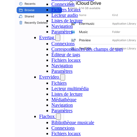
Connexions
Fichiers locaux
Lecteur audio
Listes de lecture
Navigation
Paramètres
Evertag
Connexions
Correspondances des champs de tags
Éditeur de tags
Fichiers locaux
Navigation
Paramètres
Evervideo
Fichiers
Lecteur multimédia
Listes de lecture
Médiathèque
Navigation
Paramètres
Flacbox
Bibliothèque musicale
Connexions
Fichiers locaux