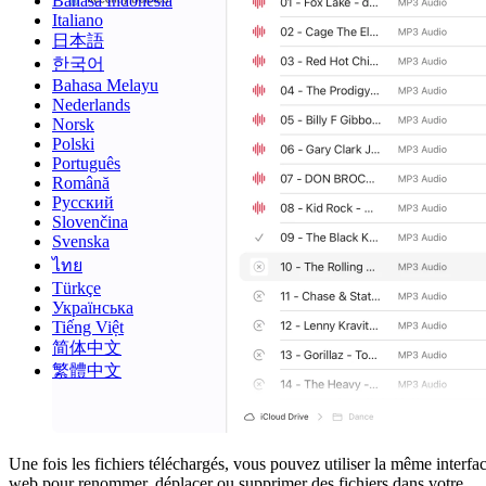
Bahasa Indonesia
Italiano
日本語
한국어
Bahasa Melayu
Nederlands
Norsk
Polski
Português
Română
Русский
Slovenčina
Svenska
ไทย
Türkçe
Українська
Tiếng Việt
简体中文
繁體中文
Une fois les fichiers téléchargés, vous pouvez utiliser la même interfa
web pour renommer, déplacer ou supprimer des fichiers dans votre