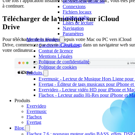
Une fois l’application installée sur votre iPhone ou Mac, vous êtes prê
Bibliothèque musicale
à continuer.
Connexions
Fichiers locaux
Télécharger de la musique sur iCloud
Lecteur audio
Listes de lecture
Drive
Navigation
Paramètres
Mentions légales
Pour télécharger de la musique depuis votre Mac ou PC vers iCloud
Drive, commencez par ouvrir
iCloud.com
dans un navigateur web sur
Conditions Générales
votre ordinateur.
Contrat de licence
Mentions Légales
Politique de confidentialité
Politique de cookies
Produits
Evermusic - Lecteur de Musique Hors Ligne pour
Evertag - Éditeur de tags musicaux pour iPhone e
Evervideo - Lecteur vidéo HD pour iPhone et Ma
Flacbox - Lecteur audio Hi-Res pour iPhone et M
Produits
Evervideo
Evermusic
Flacbox
Evertag
Blog
Flacbox 7.6 : nouveau moteur audio BASS, effets, DSP et