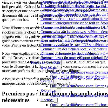
Comment transférer des fichiers sans fil d'
vies, et avoir vos chansons préférées disponibles à tout moment est
Transférer des fichiers de l'ordinateur vers 
indispensable. Grâce à la technologie cloud, vous n’avez plus besoin
Comment connecter le stockage interne du
de conserver une collection musicale physique. Vous pouvez
Comment télécharger de la musique depuis Y
désormais diffuser de la musique depuis votre iCloud Drive en
Comment déconnecter une application tierc
quelques touches.
Comment enregistrer une vidéo tout en écou
Comment activer le serveur multimédia DLN
Votre iPhone peut accéder à toute une bibliothèque de chansons
Comment lire de la musique sur iPhone d
stockées dans le cloud. Que vous ayez des listes de lecture
Comment transférer des fichiers musicaux d
soigneusement organisées ou un mélange de différentes chansons, ce
Écouter de la musique depuis Dropbox sur 
guide vous montrera comment utiliser iCloud Drive pour transformer
Comment modifier les tags ID3 sur iPhone 
votre iPhone en lecteur de musique portable.
Comment lire des fichiers locaux (fichiers 
Nous vous expliquerons comment diffuser de la musique depuis
Diffusez votre musique depuis Mac ou PC 
iCloud Drive, avec des étapes simples et des conseils pour rendre le
Comment installer une application depuis l'
processus fluide. Que vous soyez familier avec iCloud Drive ou que
Foire aux questions
vous le découvriez, à la fin de ce guide, vous saurez comment lire vos
Evermusic
morceaux préférés depuis le cloud sur votre iPhone.
Quelle est la différence entre Evermus
Quelle est la différence entre Everm
Alors, si vous êtes prêt à profiter de la commodité de la diffusion de
Evertag
musique depuis votre iPhone, commençons !
Quelle est la différence entre Everta
Evervideo
Premiers pas : Installation des application
Quelle est la différence entre Evervi
nécessaires
Flacbox
Quelle est la différence entre Flacbo