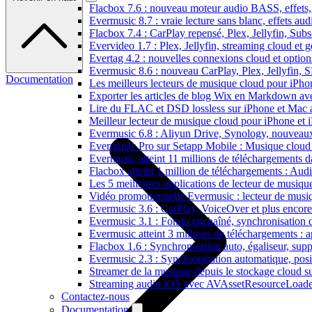
Flacbox 7.6 : nouveau moteur audio BASS, effets, 
Evermusic 8.7 : vraie lecture sans blanc, effets au
Flacbox 7.4 : CarPlay repensé, Plex, Jellyfin, Sub
Evervideo 1.7 : Plex, Jellyfin, streaming cloud et g
Evertag 4.2 : nouvelles connexions cloud et options
Evermusic 8.6 : nouveau CarPlay, Plex, Jellyfin, 
Documentation
Les meilleurs lecteurs de musique cloud pour iPh
Exporter les articles de blog Wix en Markdown a
Lire du FLAC et DSD lossless sur iPhone et Mac 
Meilleur lecteur de musique cloud pour iPhone et 
Evermusic 6.8 : Aliyun Drive, Synology, nouveaux 
Evermusic Pro sur Setapp Mobile : Musique cloud
Evermusic atteint 11 millions de téléchargements 
Flacbox atteint 1 million de téléchargements : Aud
Les 5 meilleures applications de lecteur de musiq
Vidéo promotionnelle Evermusic : lecteur de musi
Evermusic 3.6 : CarPlay, VoiceOver et plus encore
Evermusic 3.1 : Fondu enchaîné, synchronisation d
Evermusic atteint 3 millions de téléchargements : a
Flacbox 1.6 : Synchronisation auto, égaliseur, su
Evermusic 2.3 : Synchronisation automatique, posit
Streamer de la musique depuis le stockage cloud 
Streaming audio iOS avec AVAssetResourceLoade
Contactez-nous
Documentation