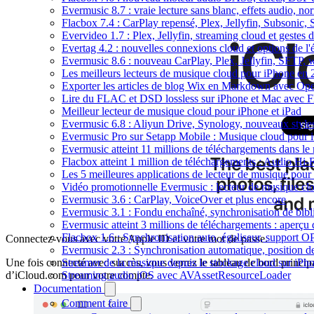
Evermusic 8.7 : vraie lecture sans blanc, effets audio, no
Flacbox 7.4 : CarPlay repensé, Plex, Jellyfin, Subsonic,
Evervideo 1.7 : Plex, Jellyfin, streaming cloud et gestes d
Evertag 4.2 : nouvelles connexions cloud et options de l'é
Evermusic 8.6 : nouveau CarPlay, Plex, Jellyfin, SFTP, 
Les meilleurs lecteurs de musique cloud pour iPhone en
Exporter les articles de blog Wix en Markdown avec Op
Lire du FLAC et DSD lossless sur iPhone et Mac avec 
Meilleur lecteur de musique cloud pour iPhone et iPad
Evermusic 6.8 : Aliyun Drive, Synology, nouveaux styles
Evermusic Pro sur Setapp Mobile : Musique cloud pour 
Evermusic atteint 11 millions de téléchargements dans l
Flacbox atteint 1 million de téléchargements : Audio Hi-
Les 5 meilleures applications de lecteur de musique pou
Vidéo promotionnelle Evermusic : lecteur de musique cl
Evermusic 3.6 : CarPlay, VoiceOver et plus encore
Evermusic 3.1 : Fondu enchaîné, synchronisation de bibl
Evermusic atteint 3 millions de téléchargements : aperçu 
Flacbox 1.6 : Synchronisation auto, égaliseur, support 
Connectez-vous avec votre Apple ID et votre mot de passe.
Evermusic 2.3 : Synchronisation automatique, position de 
Streamer de la musique depuis le stockage cloud sur iP
Une fois connecté avec succès, vous verrez le tableau de bord princip
Streaming audio iOS avec AVAssetResourceLoader
d’iCloud.com pour votre compte.
Documentation
Comment faire