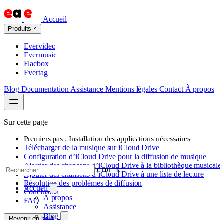
Accueil
Produits
Evervideo
Evermusic
Flacbox
Evertag
Blog
Documentation
Assistance
Mentions légales
Contact
À propos
Sur cette page
Premiers pas : Installation des applications nécessaires
Télécharger de la musique sur iCloud Drive
Configuration d’iCloud Drive pour la diffusion de musique
Ajouter des chansons d’iCloud Drive à la bibliothèque musical
CTRL K
Ajouter des chansons d’iCloud Drive à une liste de lecture
Résolution des problèmes de diffusion
Accueil
Conclusion
À propos
FAQ
Assistance
Blog
Revenir en haut