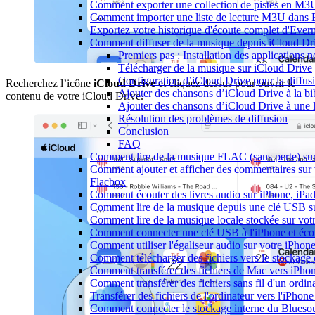
Comment exporter une collection de pistes en M
Comment importer une liste de lecture M3U dans 
Exportez votre historique d'écoute complet d'Ever
Comment diffuser de la musique depuis iCloud D
Premiers pas : Installation des applications n
Télécharger de la musique sur iCloud Drive
Configuration d’iCloud Drive pour la diffu
Recherchez l’icône
iCloud Drive
et cliquez dessus pour ouvrir le
Ajouter des chansons d’iCloud Drive à la bi
contenu de votre iCloud Drive.
Ajouter des chansons d’iCloud Drive à une li
Résolution des problèmes de diffusion
Conclusion
FAQ
Comment lire de la musique FLAC (sans perte) s
Comment ajouter et afficher des commentaires sur 
Flacbox
Comment écouter des livres audio sur iPhone, iPa
Comment lire de la musique depuis une clé USB s
Comment lire de la musique locale stockée sur vo
Comment connecter une clé USB à l'iPhone et écoute
Comment utiliser l'égaliseur audio sur votre iPho
Comment télécharger des fichiers vers le stockage
Comment transférer des fichiers de Mac vers iPho
Comment transférer des fichiers sans fil d'un ordi
Transférer des fichiers de l'ordinateur vers l'iPhon
Comment connecter le stockage interne du Blues