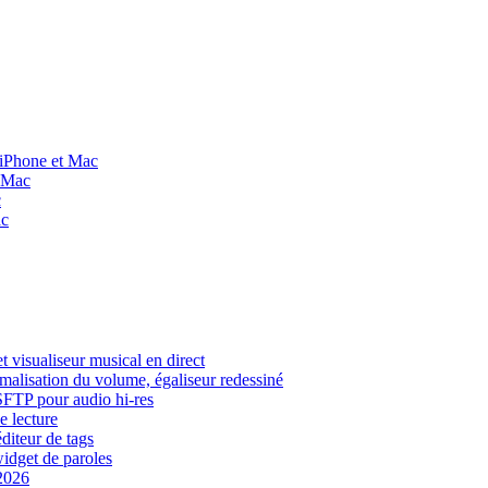
 iPhone et Mac
t Mac
c
ac
 visualiseur musical en direct
rmalisation du volume, égaliseur redessiné
 SFTP pour audio hi-res
e lecture
diteur de tags
widget de paroles
 2026