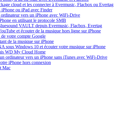
ockage cloud et les connecter à Evermusic, Flacbox ou Evertag
s iPhone ou iPad avec Finder
un ordinateur vers un iPhone avec WiFi-Drive
l'iPhone en utilisant le protocole SMB
 Bluesound VAULT depuis Evermusic, Flacbox, Evertag
ouTube et écouter de la musique hors ligne sur iPhone
e de votre compte Google
tant de la musique sur iPhone
A sous Windows 10 et écouter votre musique sur iPhone
epuis WD My Cloud Home
'un ordinateur vers un iPhone sans iTunes avec WiFi-Drive
votre iPhone hors connexion
et Mac