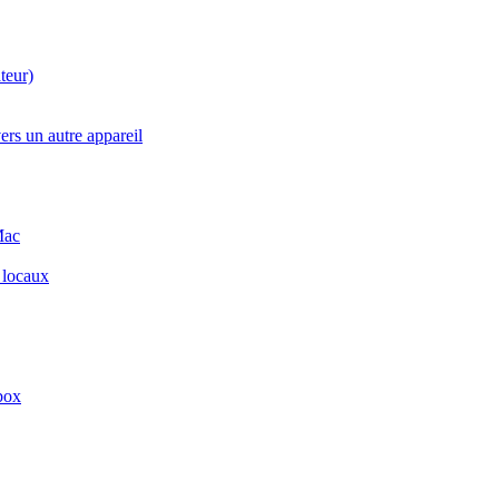
teur)
ers un autre appareil
Mac
 locaux
box