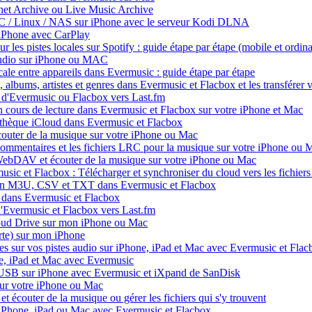
net Archive ou Live Music Archive
PC / Linux / NAS sur iPhone avec le serveur Kodi DLNA
iPhone avec CarPlay
les pistes locales sur Spotify : guide étape par étape (mobile et ordina
 audio sur iPhone ou MAC
ale entre appareils dans Evermusic : guide étape par étape
 albums, artistes et genres dans Evermusic et Flacbox et les transférer v
 d'Evermusic ou Flacbox vers Last.fm
 cours de lecture dans Evermusic et Flacbox sur votre iPhone et Mac
iothèque iCloud dans Evermusic et Flacbox
uter de la musique sur votre iPhone ou Mac
 commentaires et les fichiers LRC pour la musique sur votre iPhone ou 
bDAV et écouter de la musique sur votre iPhone ou Mac
sic et Flacbox : Télécharger et synchroniser du cloud vers les fichiers
s en M3U, CSV et TXT dans Evermusic et Flacbox
 dans Evermusic et Flacbox
d'Evermusic et Flacbox vers Last.fm
loud Drive sur mon iPhone ou Mac
te) sur mon iPhone
s sur vos pistes audio sur iPhone, iPad et Mac avec Evermusic et Flac
e, iPad et Mac avec Evermusic
 USB sur iPhone avec Evermusic et iXpand de SanDisk
sur votre iPhone ou Mac
 écouter de la musique ou gérer les fichiers qui s'y trouvent
e iPhone, iPad ou Mac avec Evermusic et Flacbox