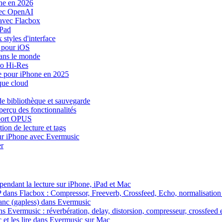
one en 2026
vec OpenAI
avec Flacbox
iPad
styles d'interface
 pour iOS
dans le monde
io Hi-Res
ue pour iPhone en 2025
que cloud
e bibliothèque et sauvegarde
perçu des fonctionnalités
pport OPUS
ion de lecture et tags
sur iPhone avec Evermusic
r
endant la lecture sur iPhone, iPad et Mac
SP dans Flacbox : Compressor, Freeverb, Crossfeed, Echo, normalisation
blanc (gapless) dans Evermusic
ns Evermusic : réverbération, delay, distorsion, compresseur, crossfeed
 et les lire dans Evermusic sur Mac