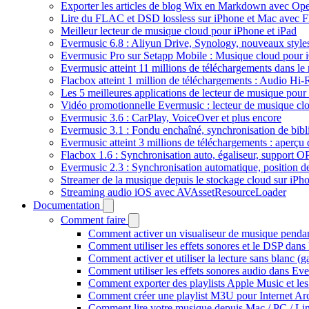
Exporter les articles de blog Wix en Markdown avec Op
Lire du FLAC et DSD lossless sur iPhone et Mac avec 
Meilleur lecteur de musique cloud pour iPhone et iPad
Evermusic 6.8 : Aliyun Drive, Synology, nouveaux styles
Evermusic Pro sur Setapp Mobile : Musique cloud pour 
Evermusic atteint 11 millions de téléchargements dans l
Flacbox atteint 1 million de téléchargements : Audio Hi-
Les 5 meilleures applications de lecteur de musique pou
Vidéo promotionnelle Evermusic : lecteur de musique cl
Evermusic 3.6 : CarPlay, VoiceOver et plus encore
Evermusic 3.1 : Fondu enchaîné, synchronisation de bibl
Evermusic atteint 3 millions de téléchargements : aperçu 
Flacbox 1.6 : Synchronisation auto, égaliseur, support 
Evermusic 2.3 : Synchronisation automatique, position de 
Streamer de la musique depuis le stockage cloud sur iP
Streaming audio iOS avec AVAssetResourceLoader
Documentation
Comment faire
Comment activer un visualiseur de musique pendant
Comment utiliser les effets sonores et le DSP dan
Comment activer et utiliser la lecture sans blanc (
Comment utiliser les effets sonores audio dans Eve
Comment exporter des playlists Apple Music et les
Comment créer une playlist M3U pour Internet Ar
Comment lire votre musique depuis Mac / PC / L