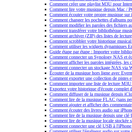
Comment créer une playlist M3U pour Inter
Comment lire votre musique depuis Mac / 
Comment écouter votre propre musique sur 
Comment changer les pochettes d'albums pour 
Comment modifier les paroles des fichiers
Comment transférer votre bibliothèque music
Comment archiver (ZIP) des listes de lecture,
Comment scrobbler votre historique musical
Comment utiliser les widgets dynamiques En
Guide étape par étape : Importer votre bibl
Comment connecter un Synology NAS et éco
Comment afficher les paroles intégrées, les
Comment connecter un stockage NAS via We
Écouter de la musique hors ligne avec Evermu
Comment exporter une collection de piste
Comment importer une liste de lecture M3U
Exportez votre historique d'écoute complet 
Comment diffuser de la musique depuis iC
Comment lire de la musique FLAC (sans per
Comment ajouter et afficher des commentaire
Comment écouter des livres audio sur iPhon
Comment lire de la musique depuis une clé
Comment lire de la musique locale stockée 
Comment connecter une clé USB à l'iPhone et
Comment utiliser l'égaliseur audio sur votr