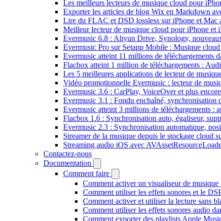
Les meilleurs lecteurs de musique cloud pour iPh
Exporter les articles de blog Wix en Markdown a
Lire du FLAC et DSD lossless sur iPhone et Mac 
Meilleur lecteur de musique cloud pour iPhone et 
Evermusic 6.8 : Aliyun Drive, Synology, nouveaux 
Evermusic Pro sur Setapp Mobile : Musique cloud
Evermusic atteint 11 millions de téléchargements 
Flacbox atteint 1 million de téléchargements : Aud
Les 5 meilleures applications de lecteur de musiq
Vidéo promotionnelle Evermusic : lecteur de musi
Evermusic 3.6 : CarPlay, VoiceOver et plus encore
Evermusic 3.1 : Fondu enchaîné, synchronisation d
Evermusic atteint 3 millions de téléchargements : a
Flacbox 1.6 : Synchronisation auto, égaliseur, su
Evermusic 2.3 : Synchronisation automatique, posit
Streamer de la musique depuis le stockage cloud 
Streaming audio iOS avec AVAssetResourceLoade
Contactez-nous
Documentation
Comment faire
Comment activer un visualiseur de musique p
Comment utiliser les effets sonores et le D
Comment activer et utiliser la lecture sans 
Comment utiliser les effets sonores audio da
Comment exporter des playlists Apple Music