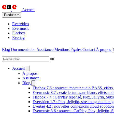
Accueil
Produits
Evervideo
Evermusic
Flacbox
Evertag
Blog
Documentation
Assistance
Mentions légales
Contact
À propos
⌘
K
Accueil
À propos
Assistance
Blog
Flacbox 7.6 : nouveau moteur audio BASS, effets, 
Evermusic 8.7 : vraie lecture sans blanc, effets au
Flacbox 7.4 : CarPlay repensé, Plex, Jellyfin, Sub
Evervideo 1.7 : Plex, Jellyfin, streaming cloud et g
Evertag 4.2 : nouvelles connexions cloud et options
Evermusic 8.6 : nouveau CarPlay, Plex, Jellyfin, 