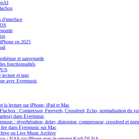
enAI
Flacbox
 d'interface
iOS
e monde
Res
r iPhone en 2025
oud
iothèque et sauvegarde
des fonctionnalités
OPUS
lecture et tags
hone avec Evermusic
 la lecture sur iPhone, iPad et Mac
s Flacbox : Compressor, Freeverb, Crossfeed, Echo, normalisation du vo
gapless) dans Evermusic
rmusic : réverbération, delay, distorsion, compresseur, crossfeed et no
 lire dans Evermusic sur Mac
chive ou Live Music Archive
inux / NAS sur iPhone avec le serveur Kodi DLNA