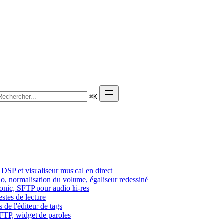
⌘
K
DSP et visualiseur musical en direct
dio, normalisation du volume, égaliseur redessiné
sonic, SFTP pour audio hi-res
estes de lecture
 de l'éditeur de tags
SFTP, widget de paroles