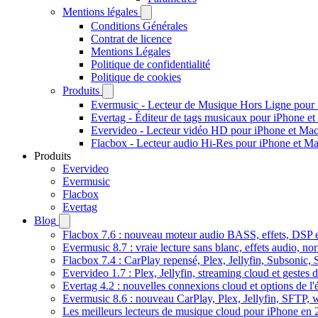
Mentions légales
Conditions Générales
Contrat de licence
Mentions Légales
Politique de confidentialité
Politique de cookies
Produits
Evermusic - Lecteur de Musique Hors Ligne pour
Evertag - Éditeur de tags musicaux pour iPhone e
Evervideo - Lecteur vidéo HD pour iPhone et Ma
Flacbox - Lecteur audio Hi-Res pour iPhone et M
Produits
Evervideo
Evermusic
Flacbox
Evertag
Blog
Flacbox 7.6 : nouveau moteur audio BASS, effets, DSP et
Evermusic 8.7 : vraie lecture sans blanc, effets audio, no
Flacbox 7.4 : CarPlay repensé, Plex, Jellyfin, Subsonic,
Evervideo 1.7 : Plex, Jellyfin, streaming cloud et gestes d
Evertag 4.2 : nouvelles connexions cloud et options de l'é
Evermusic 8.6 : nouveau CarPlay, Plex, Jellyfin, SFTP, 
Les meilleurs lecteurs de musique cloud pour iPhone en