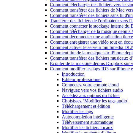
Comment télécharger des fichiers vers le st
Comment transférer des fichiers de Mac ver
Comment transférer des fichiers sans fil d'
Transférer des fichiers de l'ordinateur vers 
Comment connecter le stockage interne du
Comment télécharger de la musique depuis Y
Comment déconnecter une application tierc
Comment enregistrer une vidéo tout en écou
Comment activer le serveur multimédia DLN
Comment lire de la musique sur iPhone d
Comment transférer des fichiers musicaux d
Écouter de la musique depuis Dropbox sur 
Comment modifier les tags ID3 sur iPhone 
Introduction
Éditeur professionnel
Connectez votre compte cloud
Naviguez vers vos fichiers audio
Accédez aux options du fichier
Choisissez ‘Modifier les tags audio’
Téléchargement et édition
Modifier les tags
Autocomplétion intelligente
Téléversement automatique
Modifier les fichiers locaux
Modifier la pochette d’album