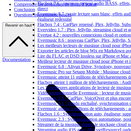
Flacbox 7.6 : nouveau moteur audio BASS, effets, 
Comprendre les problèmes de droits d’auteur
direct
Conclusion
Evermusic 8.7 : vraie lecture sans blanc, effets au
Questions fréquemment posées
égaliseur redessiné
Flacbox 7.4 : CarPlay repensé, Plex, Jellyfin, Sub
Revenir en haut
Evervideo 1.7 : Plex, Jellyfin, streaming cloud et g
Evertag 4.2 : nouvelles connexions cloud et options
Evermusic 8.6 : nouveau CarPlay, Plex, Jellyfin, 
Les meilleurs lecteurs de musique cloud pour iPh
Exporter les articles de blog Wix en Markdown a
Lire du FLAC et DSD lossless sur iPhone et Mac 
Documentation
Meilleur lecteur de musique cloud pour iPhone et 
Evermusic 6.8 : Aliyun Drive, Synology, nouveaux 
Evermusic Pro sur Setapp Mobile : Musique cloud
Evermusic atteint 11 millions de téléchargements 
Flacbox atteint 1 million de téléchargements : Aud
Les 5 meilleures applications de lecteur de musiq
Vidéo promotionnelle Evermusic : lecteur de musi
Evermusic 3.6 : CarPlay, VoiceOver et plus encore
Evermusic 3.1 : Fondu enchaîné, synchronisation d
Evermusic atteint 3 millions de téléchargements : a
Flacbox 1.6 : Synchronisation auto, égaliseur, su
Evermusic 2.3 : Synchronisation automatique, posit
Streamer de la musique depuis le stockage cloud 
Streaming audio iOS avec AVAssetResourceLoade