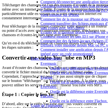
Comment déconnecter une application tierc
Télécharger des chansons est l’un des moyens d’écouter de la musiqu
Comment enregistrer une vidéo tout en écou
même avec un internet peu fiable. Écouter de la musique hors ligne es
Comment activer le serveur multimédia DL
particulièrement utile en voyage ou si votre connexion internet est
votre musique sur iPhone
constamment interrompue.
Comment lire de la musique sur iPhone d
Comment transférer des fichiers musicaux d'
Pour télécharger de la musique, connectez votre appareil à un routeur
sans iTunes avec WiFi-Drive
ou point d’accès avec une connexion internet stable, téléchargez vos
Écouter de la musique depuis Dropbox sur 
chansons et écoutez-les hors ligne avec Evermusic.
Comment modifier les tags ID3 sur iPhone 
Comment lire des fichiers locaux (fichiers 
Qu’en est-il du téléchargement de chansons depuis YouTube ? Voici
Diffusez votre musique depuis Mac ou PC 
les étapes suivantes :
Comment installer une application depuis l'
intégré avec un code promotionnel
Convertir une vidéo YouTube en MP3
Foire aux questions
Evermusic
Avant d’écouter des chansons YouTube sur votre appareil, vous deve
Quelle est la différence entre Evermus
convertir le fichier musical du format vidéo au format audio.
Quelle est la différence entre Everm
Cependant, l’approche n’est peut-être pas aussi simple que de cliquer
Evertag
sur le bouton “télécharger” car YouTube n’en a pas. À la place, vous
Quelle est la différence entre Everta
pouvez utiliser les services d’un convertisseur YouTube vers MP3.
Evervideo
Quelle est la différence entre Evervi
Étape 1 : Copier le lien YouTube
Flacbox
Quelle est la différence entre Flacbo
D’abord, allez sur la vidéo YouTube que vous voulez convertir en
Guide de l'utilisateur