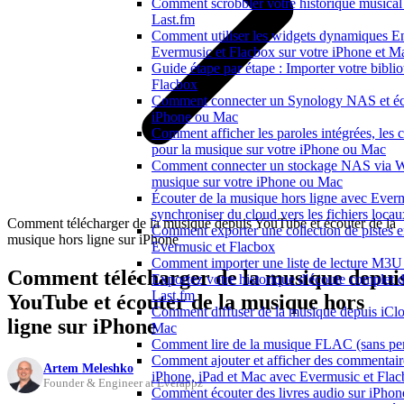
Comment scrobbler votre historique musical
Last.fm
Comment utiliser les widgets dynamiques En
Evermusic et Flacbox sur votre iPhone et M
Guide étape par étape : Importer votre bibl
Flacbox
Comment connecter un Synology NAS et écou
iPhone ou Mac
Comment afficher les paroles intégrées, les 
pour la musique sur votre iPhone ou Mac
Comment connecter un stockage NAS via W
musique sur votre iPhone ou Mac
Écouter de la musique hors ligne avec Everm
synchroniser du cloud vers les fichiers locau
Comment télécharger de la musique depuis YouTube et écouter de la
Comment exporter une collection de piste
musique hors ligne sur iPhone
Evermusic et Flacbox
Comment importer une liste de lecture M3U
Comment télécharger de la musique depui
Exportez votre historique d'écoute complet 
Last.fm
YouTube et écouter de la musique hors
Comment diffuser de la musique depuis iCl
ligne sur iPhone
Mac
Comment lire de la musique FLAC (sans per
Comment ajouter et afficher des commentaire
Artem Meleshko
iPhone, iPad et Mac avec Evermusic et Fla
Founder & Engineer at Everappz
Comment écouter des livres audio sur iPhon