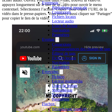
fichier audio. Ouvrez YouTube dans Safari, trouvez la vidéo et
Evermusic
appuyez longuement sur le titre de la vidéo pour ouvrir le menu
Bibliothèque musicale
contextuel. Sélectionnez l’action “Copier” pour copier l’URL de la
Connexions
vidéo dans le presse-papiers. Vous pouvez aussi cliquer sur “Partager
Fichiers locaux
pour copier le lien de la vidéo.
Lecteur audio
Listes de lecture
Navigation
Paramètres
Evertag
Connexions
Correspondances des champs de tags
Éditeur de tags
Fichiers locaux
Navigation
Paramètres
Evervideo
Fichiers
Lecteur multimédia
Listes de lecture
Médiathèque
Navigation
Paramètres
Flacbox
Bibliothèque musicale