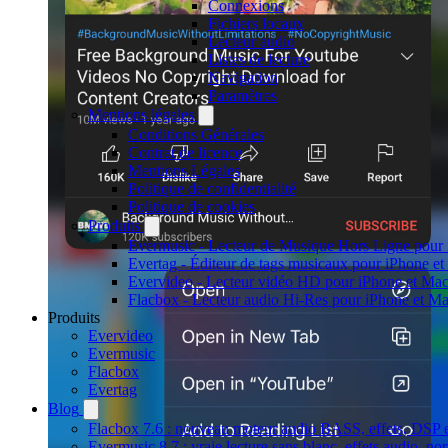
Connexions
Fichiers locaux
Lecteur audio
Listes de lecture
Navigation
Paramètres
Mentions légales
Conditions Générales
Contrat de licence
Mentions Légales
Politique de confidentialité
Politique de cookies
Produits
Evermusic - Lecteur de Musique Hors Ligne pour
Evertag - Éditeur de tags musicaux pour iPhone e
Evervideo - Lecteur vidéo HD pour iPhone et Ma
Flacbox - Lecteur audio Hi-Res pour iPhone et M
Produits
Evervideo
Evermusic
Flacbox
Evertag
Blog
Flacbox 7.6 : nouveau moteur audio BASS, effets, DSP et
Evermusic 8.7 : vraie lecture sans blanc, effets audio, no