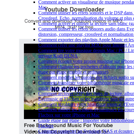
Comment activer un visualiseur de musique pendant 
Mac
Comment utiliser les effets sonores et le DSP dan
Crossfeed, Echo, normalisation du volume et plus 
Comment activer et utiliser la lecture sans blanc (
Comment utiliser les effets sonores audio dans Eve
distorsion, compresseur, crossfeed et normalisatio
Comment exporter des playlists Apple Music et les
Comment créer une playlist M3U pour Internet Ar
Comment lire votre musique depuis Mac / PC / Li
serveur Kodi DLNA
Comment écouter votre propre musique sur iPhon
Comment changer les pochettes d'albums pour les pi
étape par étape (mobile et ordinateur)
Comment modifier les paroles des fichiers audio
Comment transférer votre bibliothèque musicale en
guide étape par étape
Comment archiver (ZIP) des listes de lecture, album
Evermusic et Flacbox et les transférer vers un autre
Comment scrobbler votre historique musical d'Eve
Comment utiliser les widgets dynamiques En cours
Flacbox sur votre iPhone et Mac
Guide étape par étape : Importer votre bibliothèq
Flacbox
Comment connecter un Synology NAS et écouter d