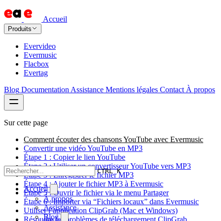
Accueil
Produits
Evervideo
Evermusic
Flacbox
Evertag
Blog
Documentation
Assistance
Mentions légales
Contact
À propos
Sur cette page
Comment écouter des chansons YouTube avec Evermusic
Convertir une vidéo YouTube en MP3
Étape 1 : Copier le lien YouTube
Étape 2 : Utiliser un convertisseur YouTube vers MP3
CTRL K
Étape 3 : Enregistrer le fichier MP3
Étape 4 : Ajouter le fichier MP3 à Evermusic
Accueil
Étape 5 : Ouvrir le fichier via le menu Partager
À propos
Étape 6 : Importer via “Fichiers locaux” dans Evermusic
Assistance
Utiliser l’application ClipGrab (Mac et Windows)
Blog
Résoudre les problèmes de téléchargement ClipGrab