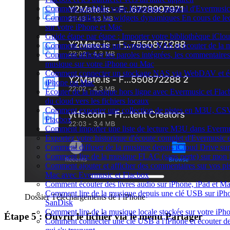
Comment scrobbler votre historique musical d'Evermusic
Comment utiliser les widgets dynamiques En cours de le
sur votre iPhone et Mac
Guide étape par étape : Importer votre bibliothèque iCl
Comment connecter un Synology NAS et écouter de la m
Comment afficher les paroles intégrées, les commentaires 
musique sur votre iPhone ou Mac
Comment connecter un stockage NAS via WebDAV et éco
iPhone ou Mac
Écouter de la musique hors ligne avec Evermusic et Flac
du cloud vers les fichiers locaux
Comment exporter une collection de pistes en M3U, CS
Flacbox
Comment importer une liste de lecture M3U dans Evermu
Exportez votre historique d'écoute complet d'Evermusic 
Comment diffuser de la musique depuis iCloud Drive s
Comment lire de la musique FLAC (sans perte) sur mon
Comment ajouter et afficher des commentaires sur vos pis
Mac avec Evermusic et Flacbox
Comment écouter des livres audio sur iPhone, iPad et M
Comment lire de la musique depuis une clé USB sur iPh
Dossier Téléchargements de l’iPhone
SanDisk
Comment lire de la musique locale stockée sur votre iP
Étape 5 : Ouvrir le fichier via le menu Partager
Comment connecter une clé USB à l'iPhone et écouter de 