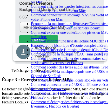
ou Mac
Comment afficher les paroles intégrées, les commen
la musique sur votre iPhone ou Mac
Comment connecter un stockage NAS via WebDAV 
votre iPhone ou Mac
Écouter de la musique hors ligne avec Evermusic e
synchroniser du cloud vers les fichiers locaux
Comment exporter une collection de pistes en M
et Flacbox
Comment importer une liste de lecture M3U dans 
Exportez votre historique d'écoute complet d'Ever
Comment diffuser de la musique depuis iCloud D
Comment lire de la musique FLAC (sans perte) s
Comment ajouter et afficher des commentaires sur 
et Mac avec Evermusic et Flacbox
Comment écouter des livres audio sur iPhone, iPa
Télécharger la vidéo YouTube
Comment lire de la musique depuis une clé USB s
iXpand de SanDisk
Étape 3 : Enregistrer le fichier MP3
Comment lire de la musique locale stockée sur vo
Comment connecter une clé USB à l'iPhone et écou
fichiers qui s'y trouvent
Le fichier est généralement converti au format MP3, bien que d’autres
Comment utiliser l'égaliseur audio sur votre iPho
formats audio soient disponibles. Une fois que vous avez téléchargé l
Flacbox
fichier, vous avez le choix de stocker le fichier dans iCloud ou les
Comment télécharger des fichiers vers le stockage 
Fichiers Locaux.
Evermusic, Flacbox ou Evertag