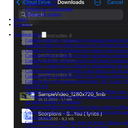
Mentions Légales
Politique de confidentialité
Politique de cookies
Contact
À propos
Comment faire
Comment activer un visualiseur de musique pendant la le
Comment utiliser les effets sonores et le DSP dans Flacb
Crossfeed, Echo, normalisation du volume et plus encore
Comment activer et utiliser la lecture sans blanc (gaples
Comment utiliser les effets sonores audio dans Evermusic 
distorsion, compresseur, crossfeed et normalisation du v
Comment exporter des playlists Apple Music et les lire 
Comment créer une playlist M3U pour Internet Archive 
Comment lire votre musique depuis Mac / PC / Linux / N
Kodi DLNA
Comment écouter votre propre musique sur iPhone avec
Comment changer les pochettes d'albums pour les pistes l
par étape (mobile et ordinateur)
Comment modifier les paroles des fichiers audio sur i
Comment transférer votre bibliothèque musicale entre ap
étape par étape
Comment archiver (ZIP) des listes de lecture, albums, art
Flacbox et les transférer vers un autre appareil