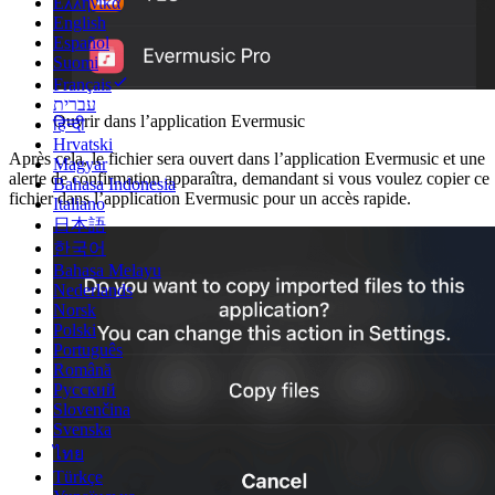
Ελληνικά
English
Español
Suomi
Français
עברית
Ouvrir dans l’application Evermusic
हिन्दी
Hrvatski
Après cela, le fichier sera ouvert dans l’application Evermusic et une
Magyar
alerte de confirmation apparaîtra, demandant si vous voulez copier ce
Bahasa Indonesia
fichier dans l’application Evermusic pour un accès rapide.
Italiano
日本語
한국어
Bahasa Melayu
Nederlands
Norsk
Polski
Português
Română
Русский
Slovenčina
Svenska
ไทย
Türkçe