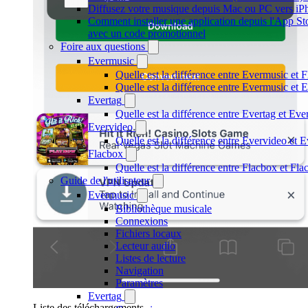
Diffusez votre musique depuis Mac ou PC vers i
Comment installer une application depuis l'App Sto
avec un code promotionnel
Foire aux questions
Evermusic
Quelle est la différence entre Evermusic et 
Quelle est la différence entre Evermusic e
Evertag
Quelle est la différence entre Evertag et Ev
Evervideo
Quelle est la différence entre Evervideo et
Flacbox
Quelle est la différence entre Flacbox et F
Guide de l'utilisateur
Evermusic
Bibliothèque musicale
Connexions
Fichiers locaux
Lecteur audio
Listes de lecture
Navigation
Paramètres
Evertag
Liste des téléchargements