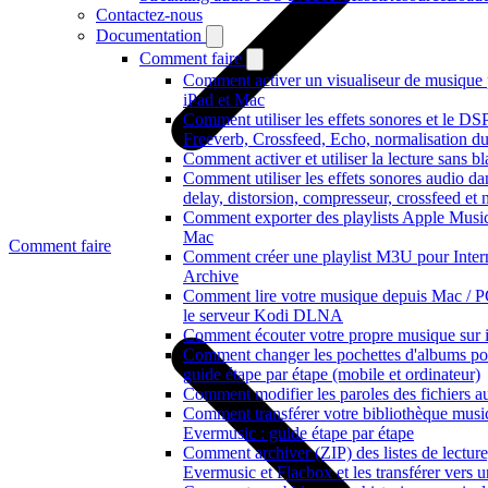
Contactez-nous
Documentation
Comment faire
Comment activer un visualiseur de musique p
iPad et Mac
Comment utiliser les effets sonores et le D
Freeverb, Crossfeed, Echo, normalisation du
Comment activer et utiliser la lecture sans 
Comment utiliser les effets sonores audio da
delay, distorsion, compresseur, crossfeed et
Comment exporter des playlists Apple Music 
Mac
Comment faire
Comment créer une playlist M3U pour Inter
Archive
Comment lire votre musique depuis Mac / P
le serveur Kodi DLNA
Comment écouter votre propre musique sur 
Comment changer les pochettes d'albums pour 
guide étape par étape (mobile et ordinateur)
Comment modifier les paroles des fichiers
Comment transférer votre bibliothèque music
Evermusic : guide étape par étape
Comment archiver (ZIP) des listes de lecture,
Evermusic et Flacbox et les transférer vers u