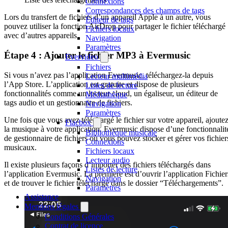
Connexions
Correspondances des champs de tags
Lors du transfert de fichiers d’un appareil Apple à un autre, vous
Éditeur de tags
pouvez utiliser la fonction AirDrop pour partager le fichier téléchargé
Fichiers locaux
avec d’autres appareils.
Navigation
Paramètres
Étape 4 : Ajouter le fichier MP3 à Evermusic
Evervideo
Fichiers
Si vous n’avez pas l’application Evermusic, téléchargez-la depuis
Lecteur multimédia
l’App Store. L’application est gratuite et dispose de plusieurs
Listes de lecture
fonctionnalités comme un lecteur cloud, un égaliseur, un éditeur de
Médiathèque
tags audio et un gestionnaire de fichiers.
Navigation
Paramètres
Une fois que vous avez téléchargé le fichier sur votre appareil, ajoute
Flacbox
la musique à votre application. Evermusic dispose d’une fonctionnalit
Bibliothèque musicale
de gestionnaire de fichiers où vous pouvez stocker et gérer vos fichier
Connexions
musicaux.
Fichiers locaux
Lecteur audio
Il existe plusieurs façons d’importer des fichiers téléchargés dans
Listes de lecture
l’application Evermusic. La première est d’ouvrir l’application Fichier
Navigation
et de trouver le fichier téléchargé dans le dossier “Téléchargements”.
Paramètres
Assistance
Mentions légales
Conditions Générales
Contrat de licence