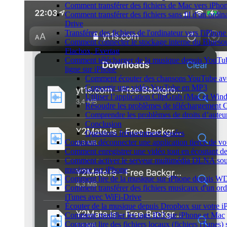
Comment transférer des fichiers de Mac vers iPho
Comment transférer des fichiers sans fil d'un ordi
Drive
Transférer des fichiers de l'ordinateur vers l'iPhon
Comment connecter le stockage interne du Blue
Flacbox, Evertag
Comment télécharger de la musique depuis YouTube
ligne sur iPhone
Comment écouter des chansons YouTube av
Convertir une vidéo YouTube en MP3
Utiliser l’application ClipGrab (Mac et Win
Résoudre les problèmes de téléchargement 
Comprendre les problèmes de droits d’auteu
Conclusion
Questions fréquemment posées
Comment déconnecter une application tierce de v
Comment enregistrer une vidéo tout en écoutant d
Comment activer le serveur multimédia DLNA sou
musique sur iPhone
Comment lire de la musique sur iPhone depuis
Comment transférer des fichiers musicaux d'un ord
iTunes avec WiFi-Drive
Écouter de la musique depuis Dropbox sur votre 
Comment modifier les tags ID3 sur iPhone et Mac
Comment lire des fichiers locaux (fichiers iTunes)