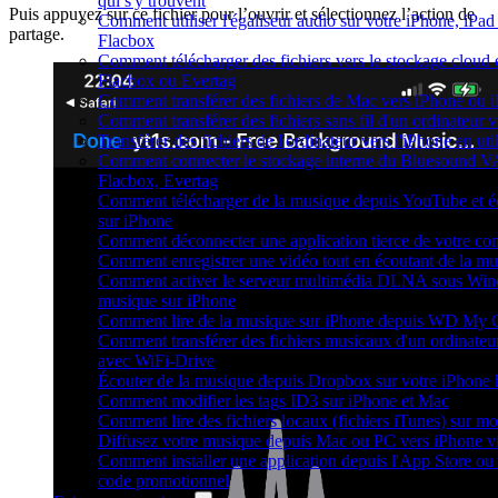
qui s'y trouvent
Puis appuyez sur ce fichier pour l’ouvrir et sélectionnez l’action de
Comment utiliser l'égaliseur audio sur votre iPhone, iP
partage.
Flacbox
Comment télécharger des fichiers vers le stockage cloud 
Flacbox ou Evertag
Comment transférer des fichiers de Mac vers iPhone ou 
Comment transférer des fichiers sans fil d'un ordinateur
Transférer des fichiers de l'ordinateur vers l'iPhone en ut
Comment connecter le stockage interne du Bluesound 
Flacbox, Evertag
Comment télécharger de la musique depuis YouTube et éc
sur iPhone
Comment déconnecter une application tierce de votre c
Comment enregistrer une vidéo tout en écoutant de la mu
Comment activer le serveur multimédia DLNA sous Wind
musique sur iPhone
Comment lire de la musique sur iPhone depuis WD My
Comment transférer des fichiers musicaux d'un ordinateu
avec WiFi-Drive
Écouter de la musique depuis Dropbox sur votre iPhone
Comment modifier les tags ID3 sur iPhone et Mac
Comment lire des fichiers locaux (fichiers iTunes) sur m
Diffusez votre musique depuis Mac ou PC vers iPhone 
Comment installer une application depuis l'App Store ou 
code promotionnel