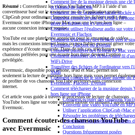
Comment lire de la musique depuis une clé
Résumé :
Convertissez les vidéos YouTube en MP3 à l’aide d’un
et iXpand de SanDisk
convertisseur basé sur le navigateur ou de l’application gratuite
Comment lire de la musique locale stockée 
ClipGrab pour ordinateur. Importez ensuite les fichiers audio dans
Comment connecter une clé USB à l'iPhone 
Evermusic sur votre iPhone ou Mac pour une lecture hors ligne –
gérer les fichiers qui s'y trouvent
aucune connexion internet requise.
Comment utiliser l'égaliseur audio sur votr
Evermusic et Flacbox
YouTube est une plateforme appréciée pour le streaming de vidéos,
Comment télécharger des fichiers vers le sto
mais les connexions internet lentes ou peu fiables peuvent gêner votre
Evermusic, Flacbox ou Evertag
expérience d’écoute musicale. Dans de tels cas, télécharger vos
Comment transférer des fichiers de Mac ver
chansons préférées pour une écoute hors ligne devient l’option
Comment transférer des fichiers sans fil d'u
privilégiée.
WiFi-Drive
Transférer des fichiers de l'ordinateur vers l'
Evermusic, disponible pour iPhone, iPad et Mac, permet non
SMB
seulement la lecture de musique hors ligne mais vous permet égaleme
Comment connecter le stockage interne d
de profiter de vos chansons YouTube préférées sans connexion
Evermusic, Flacbox, Evertag
internet.
Comment télécharger de la musique depuis 
hors ligne sur iPhone
Cet article vous guide à travers le processus de lecture de chansons
Comment écouter des chansons YouT
YouTube hors ligne sur votre appareil mobile en utilisant l’application
Convertir une vidéo YouTube en MP
Evermusic.
Utiliser l’application ClipGrab (Mac
Résoudre les problèmes de télécharg
Comment écouter des chansons YouTube
Comprendre les problèmes de droits d
Conclusion
avec Evermusic
Questions fréquemment posées