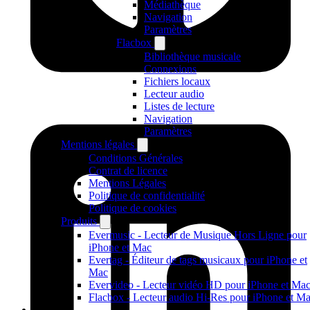
Médiathèque
Navigation
Paramètres
Flacbox
Bibliothèque musicale
Connexions
Fichiers locaux
Lecteur audio
Listes de lecture
Navigation
Paramètres
Mentions légales
Conditions Générales
Contrat de licence
Mentions Légales
Politique de confidentialité
Politique de cookies
Produits
Evermusic - Lecteur de Musique Hors Ligne pour
iPhone et Mac
Evertag - Éditeur de tags musicaux pour iPhone et
Mac
Evervideo - Lecteur vidéo HD pour iPhone et Ma
Flacbox - Lecteur audio Hi-Res pour iPhone et M
Produits