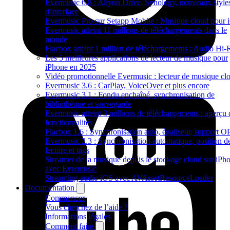
Evermusic 6.8 : Aliyun Drive, Synology, nouveaux style
d'interface
Evermusic Pro sur Setapp Mobile : Musique cloud pour 
Evermusic atteint 11 millions de téléchargements dans le
monde
Flacbox atteint 1 million de téléchargements : Audio Hi-
Les 5 meilleures applications de lecteur de musique pour
iPhone en 2025
Vidéo promotionnelle Evermusic : lecteur de musique cl
Evermusic 3.6 : CarPlay, VoiceOver et plus encore
Evermusic 3.1 : Fondu enchaîné, synchronisation de
bibliothèque et sauvegarde
Evermusic atteint 3 millions de téléchargements : aperçu 
fonctionnalités
Flacbox 1.6 : Synchronisation auto, égaliseur, support 
Evermusic 2.3 : Synchronisation automatique, position d
lecture et tags
Streamer de la musique depuis le stockage cloud sur iPh
avec Evermusic
Streaming audio iOS avec AVAssetResourceLoader
Documentation
Commencer
Vous cherchez de l’aide ?
Informations légales
Comment faire