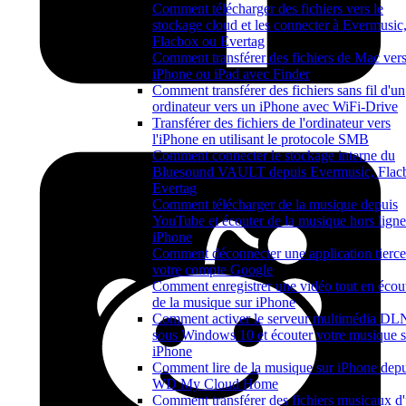
Comment télécharger des fichiers vers le
stockage cloud et les connecter à Evermusic
Flacbox ou Evertag
Comment transférer des fichiers de Mac ver
iPhone ou iPad avec Finder
Comment transférer des fichiers sans fil d'un
ordinateur vers un iPhone avec WiFi-Drive
Transférer des fichiers de l'ordinateur vers
l'iPhone en utilisant le protocole SMB
Comment connecter le stockage interne du
Bluesound VAULT depuis Evermusic, Flac
Evertag
Comment télécharger de la musique depuis
YouTube et écouter de la musique hors ligne
iPhone
Comment déconnecter une application tierce
votre compte Google
Comment enregistrer une vidéo tout en écou
de la musique sur iPhone
Comment activer le serveur multimédia D
sous Windows 10 et écouter votre musique s
iPhone
Comment lire de la musique sur iPhone depu
WD My Cloud Home
Comment transférer des fichiers musicaux d