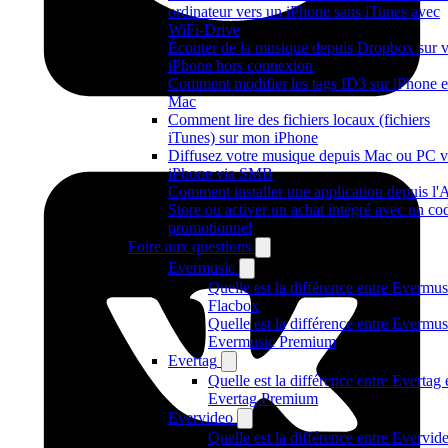
ordinateur vers un iPhone sans iTunes avec
WiFi-Drive
Écouter de la musique depuis Dropbox sur v
iPhone hors connexion
Comment modifier les tags ID3 sur iPhone e
Mac
Comment lire des fichiers locaux (fichiers
iTunes) sur mon iPhone
Diffusez votre musique depuis Mac ou PC v
iPhone via SMB
Comment installer une application depuis l'
Store ou activer un achat intégré avec un co
promotionnel
Foire aux questions
Evermusic
Quelle est la différence entre Evermus
Flacbox
Quelle est la différence entre Evermus
Evermusic Premium
Evertag
Quelle est la différence entre Evertag 
Evertag Premium
Evervideo
Quelle est la différence entre Evervide