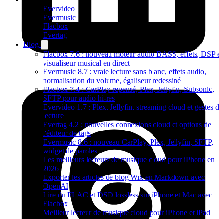
Evervideo
Evermusic
Flacbox
Evertag
Blog
Flacbox 7.6 : nouveau moteur audio BASS, effets, DSP 
visualiseur musical en direct
Evermusic 8.7 : vraie lecture sans blanc, effets audio,
normalisation du volume, égaliseur redessiné
Flacbox 7.4 : CarPlay repensé, Plex, Jellyfin, Subsonic,
SFTP pour audio hi-res
Evervideo 1.7 : Plex, Jellyfin, streaming cloud et gestes 
lecture
Evertag 4.2 : nouvelles connexions cloud et options de
l'éditeur de tags
Evermusic 8.6 : nouveau CarPlay, Plex, Jellyfin, SFTP,
widget de paroles
Les meilleurs lecteurs de musique cloud pour iPhone en
2026
Exporter les articles de blog Wix en Markdown avec
OpenAI
Lire du FLAC et DSD lossless sur iPhone et Mac avec
Flacbox
Meilleur lecteur de musique cloud pour iPhone et iPad