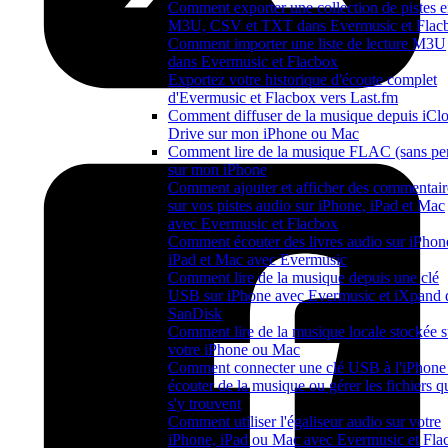
Comment exporter une collection de pistes 
M3U, CSV et TXT dans Evermusic et Flac
Comment importer une liste de lecture M3U
dans Evermusic et Flacbox
Exportez votre historique d'écoute complet
d'Evermusic et Flacbox vers Last.fm
Comment diffuser de la musique depuis iCl
Drive sur mon iPhone ou Mac
Comment lire de la musique FLAC (sans per
sur mon iPhone
Comment ajouter et afficher des commentair
sur vos pistes audio sur iPhone, iPad et Mac
avec Evermusic et Flacbox
Comment écouter des livres audio sur iPhon
iPad et Mac avec Evermusic
Comment lire de la musique depuis une clé
USB sur iPhone avec Evermusic et iXpand 
SanDisk
Comment lire de la musique locale stockée s
votre iPhone ou Mac
Comment connecter une clé USB à l'iPhone 
écouter de la musique ou gérer les fichiers q
s'y trouvent
Comment utiliser l'égaliseur audio sur votre
iPhone, iPad ou Mac avec Evermusic et Fla