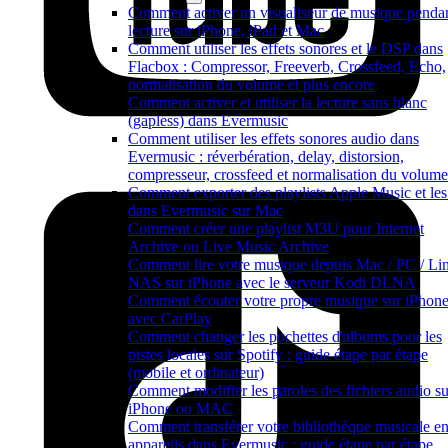
Comment activer un visualiseur de musique pendan
lecture sur iPhone, iPad et Mac
Comment utiliser les effets sonores et le DSP dans
Flacbox : Compressor, Freeverb, Crossfeed, Echo,
normalisation du volume et plus encore
Comment activer et utiliser la lecture sans blanc
(gapless) dans Evermusic
Comment utiliser les effets sonores audio dans
Evermusic : réverbération, delay, distorsion,
compresseur, crossfeed et normalisation du volume
Comment exporter des playlists Apple Music et les 
dans Evermusic sur Mac
Comment créer une playlist M3U pour Internet
Archive ou Live Music Archive
Comment lire votre musique depuis Mac / PC / Lin
NAS sur iPhone avec le serveur Kodi DLNA
Comment écouter votre propre musique sur iPhon
avec CarPlay
Comment changer les pochettes d'albums pour les
pistes locales sur Spotify : guide étape par étape
(mobile et ordinateur)
Comment modifier les paroles des fichiers audio su
iPhone ou MAC
Comment transférer votre bibliothèque musicale en
appareils dans Evermusic : guide étape par étape