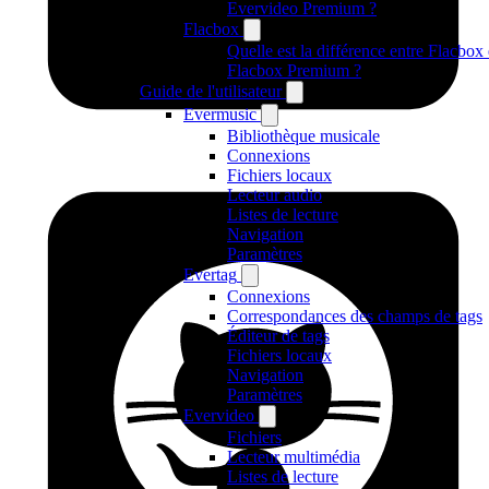
Evervideo Premium ?
Flacbox
Quelle est la différence entre Flacbox 
Flacbox Premium ?
Guide de l'utilisateur
Evermusic
Bibliothèque musicale
Connexions
Fichiers locaux
Lecteur audio
Listes de lecture
Navigation
Paramètres
Evertag
Connexions
Correspondances des champs de tags
Éditeur de tags
Fichiers locaux
Navigation
Paramètres
Evervideo
Fichiers
Lecteur multimédia
Listes de lecture