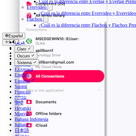
Cuál es la diferencia entre Evertag y Evertag Pre
Evervideo
¿Cuál es la diferencia entre Evervideo y Evervid
Flacbox
¿Cuál es la diferencia entre Flacbox y Flacbox P
Español
عربي
Català
Claro
Čeština
Oscuro
Dansk
Sistema
Deutsch
Ελληνικά
English
Español
Suomi
Français
עברית
हिन्दी
Hrvatski
Magyar
Bahasa Indonesia
Italiano
日本語