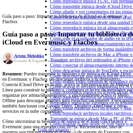
Cómo reproducir música FLAC (sin pérdida
Cómo transmitir música desde iCloud Drive
Cómo añadir y ver comentarios en tus pista
Guía paso a paso: Importar tu biblioteca de iCloud en Evermusic y
Cómo escuchar audiolibros en iPhone, iPa
Flacbox
Cómo reproducir música desde una unidad 
Cómo reproducir música local almacenada e
Guía paso a paso: Importar tu biblioteca d
Cómo conectar una memoria USB al iPhone y 
Cómo usar el ecualizador de audio en tu iP
iCloud en Evermusic y Flacbox
Cómo subir archivos al almacenamiento en l
Cómo transferir archivos de forma inalámbr
Cómo transferir archivos de Mac a iPhone o
Artem Meleshko
Transferir archivos del ordenador al iPhon
Founder & Engineer at Everappz
Cómo conectar el almacenamiento interno 
Cómo descargar música de YouTube y escuc
Resumen:
Puedes transmitir tu biblioteca de música de iCloud Drive
Cómo desconectar una aplicación de tercero
en Evermusic y Flacbox sin descargar archivos a tu dispositivo.
Cómo grabar vídeo mientras se reproduce mú
Conecta iCloud Drive en la app, activa la Sincronización de Música e
Cómo activar el servidor multimedia DLNA 
Línea para construir tu biblioteca, configura el lector de metadatos par
Cómo reproducir música en iPhone desd
organizar por artista/álbum/género, y opcionalmente activa el Modo
Cómo transferir archivos de música del ord
Offline para descargar álbumes para escuchar sin internet. Estos pasos
Reproduce música de Dropbox en tu iPhone 
también funcionan con Google Drive, Dropbox, OneDrive y otros
Cómo editar etiquetas ID3 en iPhone y Mac
servicios en la nube compatibles.
Cómo reproducir archivos locales (archivos
Transmite tu música desde Mac o PC al iP
Cómo sincronizar tu biblioteca de música de iCloud con Flacbox y
Cómo instalar la app desde el App Store o 
Evermusic para una reproducción fluida. Recientemente, uno de
Guía del usuario
nuestros suscriptores contactó al equipo de soporte de Everappz con