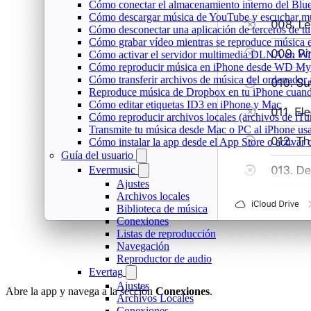
Cómo conectar el almacenamiento interno del Bl
Cómo descargar música de YouTube y escuchar mú
Cómo desconectar una aplicación de terceros de t
Cómo grabar vídeo mientras se reproduce música e
Cómo activar el servidor multimedia DLNA en Wi
Cómo reproducir música en iPhone desde WD M
Cómo transferir archivos de música del ordenador
Reproduce música de Dropbox en tu iPhone cuando
Cómo editar etiquetas ID3 en iPhone y Mac
Cómo reproducir archivos locales (archivos de iTu
Transmite tu música desde Mac o PC al iPhone 
Cómo instalar la app desde el App Store o activar
Guía del usuario
Evermusic
Ajustes
Archivos locales
Biblioteca de música
Conexiones
Listas de reproducción
Navegación
Reproductor de audio
Evertag
Ajustes
Abre la app y navega a la sección
Conexiones
.
Archivos Locales
Conexiones