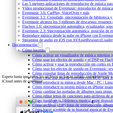
Las 5 mejores aplicaciones de reproductor de música pa
Vídeo promocional de Evermusic: reproductor de música
Evermusic 3.6: CarPlay, VoiceOver y más
Evermusic 3.1: Crossfade, sincronización de biblioteca y
Evermusic alcanza los 3 millones de descargas: resumen 
Flacbox 1.6: sincronización automática, ecualizador, so
Evermusic 2.3: Sincronización automática, posición de r
Reproduce música desde la nube en iPhone con Evermus
Streaming de audio en iOS con AVAssetResourceLoader
Documentación
Cómo hacerlo
Cómo activar un visualizador de música mientras 
Cómo usar los efectos de sonido y el DSP en Flac
Cómo activar y usar la reproducción sin cortes en
Cómo usar los efectos de sonido en Evermusic: rev
Cómo exportar listas de reproducción de Apple Mu
Espera hasta que todos los archivos se hayan subido completamente a
Cómo crear una lista de reproducción M3U para In
iCloud antes de continuar.
Cómo reproducir tu música desde Mac / PC / Lin
Cómo reproducir tu propia música en iPhone usan
Cómo cambiar las portadas de álbumes para pistas l
Cómo editar letras de canciones para archivos de
Cómo transferir tu biblioteca musical entre dispos
Cómo archivar (ZIP) listas de reproducción, álbumes
Cómo hacer scrobble de tu historial musical de Ev