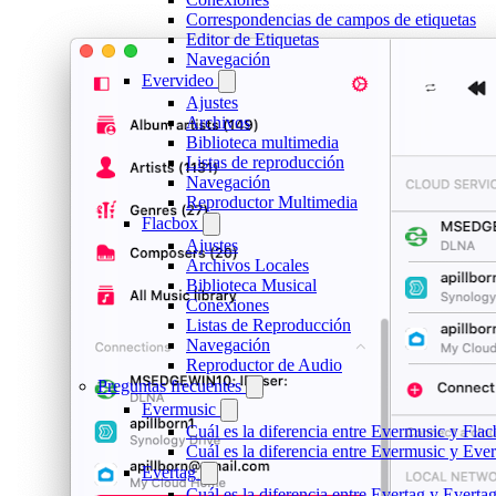
Correspondencias de campos de etiquetas
Editor de Etiquetas
Navegación
Evervideo
Ajustes
Archivos
Biblioteca multimedia
Listas de reproducción
Navegación
Reproductor Multimedia
Flacbox
Ajustes
Archivos Locales
Biblioteca Musical
Conexiones
Listas de Reproducción
Navegación
Reproductor de Audio
Preguntas frecuentes
Evermusic
Cuál es la diferencia entre Evermusic y Fla
Cuál es la diferencia entre Evermusic y Ev
Evertag
Cuál es la diferencia entre Evertag y Evert