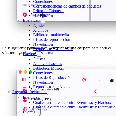
Conexiones
Correspondencias de campos de etiquetas
Editor de Etiquetas
Navegación
Evervideo
Ajustes
Archivos
Biblioteca multimedia
Listas de reproducción
Navegación
En la siguiente pantalla toca
Seleccionar una carpeta
para abrir el
Reproductor Multimedia
selector de archivos del sistema.
Flacbox
Ajustes
Archivos Locales
Biblioteca Musical
Conexiones
Listas de Reproducción
Navegación
Reproductor de Audio
Preguntas frecuentes
Evermusic
Cuál es la diferencia entre Evermusic y Flacbox
Cuál es la diferencia entre Evermusic y Evermusi
Evertag