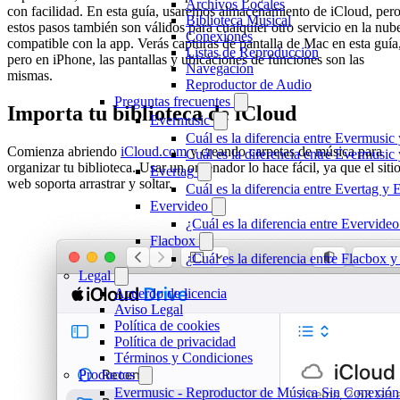
Archivos Locales
con facilidad. En esta guía, usaremos almacenamiento de iCloud, per
Biblioteca Musical
estos pasos también son válidos para cualquier otro servicio en la nub
Conexiones
compatible con la app. Verás capturas de pantalla de Mac en esta guía
Listas de Reproducción
pero en iPhone, las pantallas y ubicaciones de funciones son las
Navegación
mismas.
Reproductor de Audio
Preguntas frecuentes
Importa tu biblioteca de iCloud
Evermusic
Cuál es la diferencia entre Evermusic
Comienza abriendo
iCloud.com
y creando carpetas de música para
Cuál es la diferencia entre Evermusi
organizar tu biblioteca. Usar un ordenador lo hace fácil, ya que el siti
Evertag
web soporta arrastrar y soltar.
Cuál es la diferencia entre Evertag y
Evervideo
¿Cuál es la diferencia entre Evervid
Flacbox
¿Cuál es la diferencia entre Flacbox
Legal
Acuerdo de licencia
Aviso Legal
Política de cookies
Política de privacidad
Términos y Condiciones
Productos
Evermusic - Reproductor de Música Sin Conexión