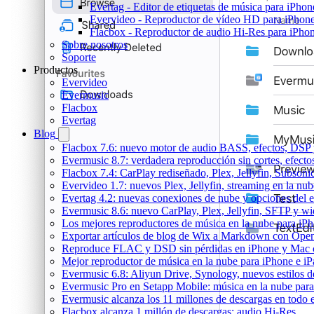
Evertag - Editor de etiquetas de música para iPho
Evervideo - Reproductor de vídeo HD para iPhon
Flacbox - Reproductor de audio Hi-Res para iPho
Sobre nosotros
Soporte
Productos
Evervideo
Evermusic
Flacbox
Evertag
Blog
Flacbox 7.6: nuevo motor de audio BASS, efectos, DSP y
Evermusic 8.7: verdadera reproducción sin cortes, efect
Flacbox 7.4: CarPlay rediseñado, Plex, Jellyfin, Subson
Evervideo 1.7: nuevos Plex, Jellyfin, streaming en la nu
Evertag 4.2: nuevas conexiones de nube y opciones del ed
Evermusic 8.6: nuevo CarPlay, Plex, Jellyfin, SFTP y wid
Los mejores reproductores de música en la nube para iP
Exportar artículos de blog de Wix a Markdown con Ope
Reproduce FLAC y DSD sin pérdidas en iPhone y Mac 
Mejor reproductor de música en la nube para iPhone e iP
Evermusic 6.8: Aliyun Drive, Synology, nuevos estilos de
Evermusic Pro en Setapp Mobile: música en la nube par
Evermusic alcanza los 11 millones de descargas en todo
Flacbox alcanza 1 millón de descargas: audio Hi-Res