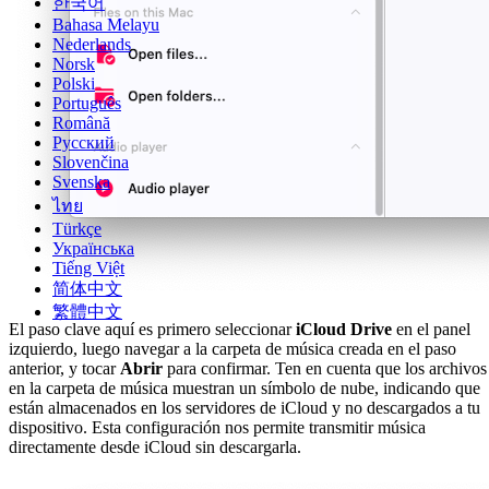
한국어
Bahasa Melayu
Nederlands
Norsk
Polski
Português
Română
Русский
Slovenčina
Svenska
ไทย
Türkçe
Українська
Tiếng Việt
简体中文
繁體中文
El paso clave aquí es primero seleccionar
iCloud Drive
en el panel
izquierdo, luego navegar a la carpeta de música creada en el paso
anterior, y tocar
Abrir
para confirmar. Ten en cuenta que los archivos
en la carpeta de música muestran un símbolo de nube, indicando que
están almacenados en los servidores de iCloud y no descargados a tu
dispositivo. Esta configuración nos permite transmitir música
directamente desde iCloud sin descargarla.