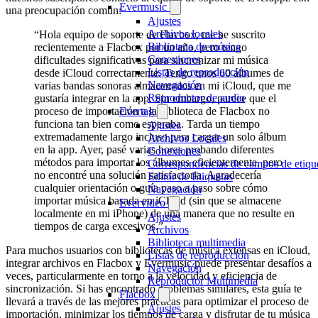
Evermusic
una preocupación común:
Ajustes
Archivos locales
“Hola equipo de soporte de Flacbox, me he suscrito
Biblioteca de música
recientemente a Flacbox por un año, pero tengo
Conexiones
dificultades significativas para sincronizar mi música
Listas de reproducción
desde iCloud correctamente. Tengo unos 60 álbumes de
Navegación
varias bandas sonoras almacenados en mi iCloud, que me
Reproductor de audio
gustaría integrar en la app. Sin embargo, parece que el
proceso de importación a la biblioteca de Flacbox no
Evertag
funciona tan bien como esperaba. Tarda un tiempo
Ajustes
extremadamente largo incluso para cargar un solo álbum
Archivos Locales
en la app. Ayer, pasé varias horas probando diferentes
Conexiones
métodos para importar los álbumes eficientemente, pero
Correspondencias de campos de etiqu
no encontré una solución satisfactoria. Agradecería
Editor de Etiquetas
cualquier orientación o guía paso a paso sobre cómo
Navegación
importar música basada en iCloud (sin que se almacene
Evervideo
localmente en mi iPhone) de una manera que no resulte en
Ajustes
tiempos de carga excesivos.”
Archivos
Biblioteca multimedia
Para muchos usuarios con bibliotecas de música extensas en iCloud,
Listas de reproducción
integrar archivos en Flacbox y Evermusic puede presentar desafíos a
Navegación
veces, particularmente en torno a la velocidad y eficiencia de
Reproductor Multimedia
sincronización. Si has encontrado problemas similares, esta guía te
Flacbox
llevará a través de las mejores prácticas para optimizar el proceso de
Ajustes
importación, minimizar los tiempos de carga y disfrutar de tu música