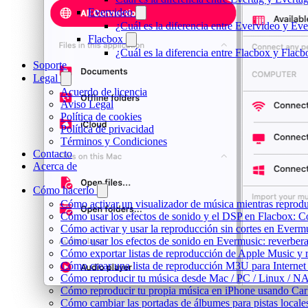
Evervideo
¿Cuál es la diferencia entre Evervideo y E
Flacbox
¿Cuál es la diferencia entre Flacbox y Fla
Soporte
Legal
Acuerdo de licencia
Aviso Legal
Política de cookies
Política de privacidad
Términos y Condiciones
Contacto
Acerca de
Cómo hacerlo
Cómo activar un visualizador de música mientras reprod
Cómo usar los efectos de sonido y el DSP en Flacbox: C
Cómo activar y usar la reproducción sin cortes en Everm
Cómo usar los efectos de sonido en Evermusic: reverbera
Cómo exportar listas de reproducción de Apple Music y 
Cómo crear una lista de reproducción M3U para Internet
Cómo reproducir tu música desde Mac / PC / Linux / N
Cómo reproducir tu propia música en iPhone usando Car
Cómo cambiar las portadas de álbumes para pistas locales 