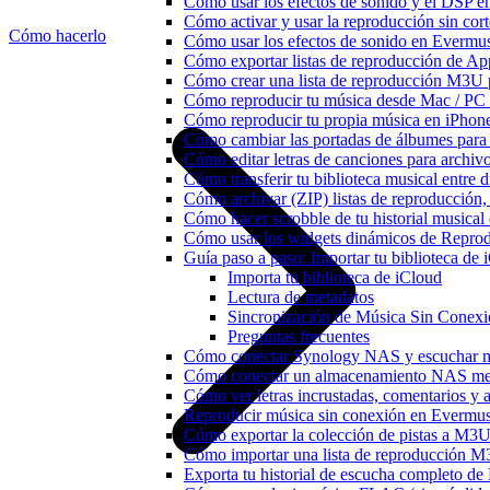
Cómo usar los efectos de sonido y el DSP e
Cómo activar y usar la reproducción sin cor
Cómo hacerlo
Cómo usar los efectos de sonido en Evermusi
Cómo exportar listas de reproducción de Ap
Cómo crear una lista de reproducción M3U p
Cómo reproducir tu música desde Mac / PC
Cómo reproducir tu propia música en iPhon
Cómo cambiar las portadas de álbumes para pi
Cómo editar letras de canciones para archi
Cómo transferir tu biblioteca musical entre 
Cómo archivar (ZIP) listas de reproducción, 
Cómo hacer scrobble de tu historial musica
Cómo usar los widgets dinámicos de Reprod
Guía paso a paso: Importar tu biblioteca de
Importa tu biblioteca de iCloud
Lectura de metadatos
Sincronización de Música Sin Conex
Preguntas frecuentes
Cómo conectar Synology NAS y escuchar m
Cómo conectar un almacenamiento NAS me
Cómo ver letras incrustadas, comentarios y
Reproducir música sin conexión en Evermusic
Cómo exportar la colección de pistas a M
Cómo importar una lista de reproducción 
Exporta tu historial de escucha completo de