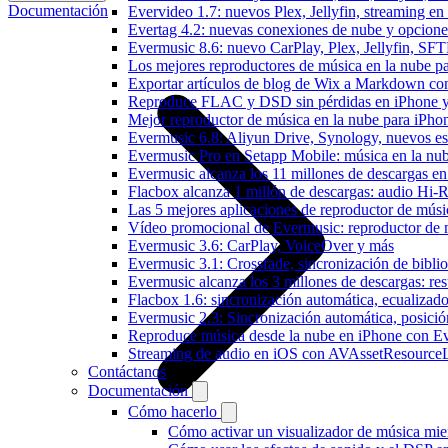
Documentación
Evervideo 1.7: nuevos Plex, Jellyfin, streaming en
Evertag 4.2: nuevas conexiones de nube y opciones 
Evermusic 8.6: nuevo CarPlay, Plex, Jellyfin, SFTP
Los mejores reproductores de música en la nube p
Exportar artículos de blog de Wix a Markdown c
Reproduce FLAC y DSD sin pérdidas en iPhone 
Mejor reproductor de música en la nube para iPho
Evermusic 6.8: Aliyun Drive, Synology, nuevos esti
Evermusic Pro en Setapp Mobile: música en la nu
Evermusic alcanza los 11 millones de descargas e
Flacbox alcanza 1 millón de descargas: audio Hi-
Las 5 mejores aplicaciones de reproductor de mús
Vídeo promocional de Evermusic: reproductor de 
Evermusic 3.6: CarPlay, VoiceOver y más
Evermusic 3.1: Crossfade, sincronización de biblio
Evermusic alcanza los 3 millones de descargas: r
Flacbox 1.6: sincronización automática, ecualiza
Evermusic 2.3: Sincronización automática, posició
Reproduce música desde la nube en iPhone con E
Streaming de audio en iOS con AVAssetResource
Contáctanos
Documentación
Cómo hacerlo
Cómo activar un visualizador de música mie