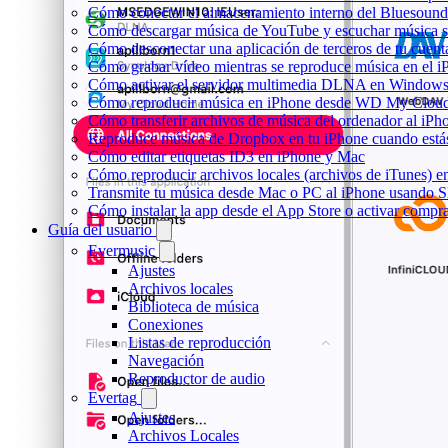
Cómo conectar el almacenamiento interno del Bluesou
Cómo descargar música de YouTube y escuchar música s
Cómo desconectar una aplicación de terceros de tu cuen
Cómo grabar vídeo mientras se reproduce música en el i
Cómo activar el servidor multimedia DLNA en Windows 
Cómo reproducir música en iPhone desde WD My Clo
Cómo transferir archivos de música del ordenador al iP
Reproduce música de Dropbox en tu iPhone cuando estás
Cómo editar etiquetas ID3 en iPhone y Mac
Cómo reproducir archivos locales (archivos de iTunes) e
Transmite tu música desde Mac o PC al iPhone usando
Cómo instalar la app desde el App Store o activar compr
Guía del usuario
Evermusic
Ajustes
Archivos locales
Biblioteca de música
Conexiones
Listas de reproducción
Navegación
Reproductor de audio
Evertag
Ajustes
Archivos Locales