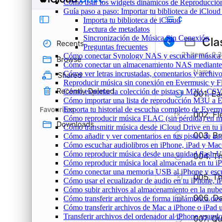
Cómo usar los widgets dinámicos de Reproducción
Guía paso a paso: Importar tu biblioteca de iClou
Importa tu biblioteca de iCloud
Lectura de metadatos
Sincronización de Música Sin Conexión
Preguntas frecuentes
Cómo conectar Synology NAS y escuchar música 
Cómo conectar un almacenamiento NAS mediante
Cómo ver letras incrustadas, comentarios y archi
Reproducir música sin conexión en Evermusic y Fla
Cómo exportar la colección de pistas a M3U, CS
Cómo importar una lista de reproducción M3U a 
Exporta tu historial de escucha completo de Everm
Cómo reproducir música FLAC (sin pérdida) en m
Cómo transmitir música desde iCloud Drive en tu
Cómo añadir y ver comentarios en tus pistas de a
Cómo escuchar audiolibros en iPhone, iPad y Ma
Cómo reproducir música desde una unidad flash 
Cómo reproducir música local almacenada en tu 
Cómo conectar una memoria USB al iPhone y escuch
Cómo usar el ecualizador de audio en tu iPhone, 
Cómo subir archivos al almacenamiento en la nube
Cómo transferir archivos de forma inalámbrica de
Cómo transferir archivos de Mac a iPhone o iPad 
Transferir archivos del ordenador al iPhone usan