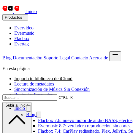
Inicio
Productos
Evervideo
Evermusic
Flacbox
Evertag
Blog
Documentación
Soporte
Legal
Contacto
Acerca de
En esta página
Importa tu biblioteca de iCloud
Lectura de metadatos
Sincronización de Música Sin Conexión
Preguntas frecuentes
CTRL K
Subir al inicio
Inicio
Blog
Flacbox 7.6: nuevo motor de audio BASS, efectos,
Evermusic 8.7: verdadera reproducción sin cortes,
Flacbox 7.4: CarPlay rediseñado, Plex, Jellyfin, 