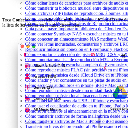
Cómo editar letras de canciones para archivos de audio
Cómo transferir tu biblioteca musical entre dispositivos 
Cómo archivar (ZIP) listas de reproducción, álbumes, arti
Cómo hacer scrobble de tu historial musical de Evermusi
Toca
Conectar un servicio en la nube
y selecciona
iCloud Drive
d
Cómo usar los widgets dinámicos de Reproducción actua
la lista de servidores en la nube disponibles.
Guía paso a paso: Importar tu biblioteca de iCloud en E
Cómo conectar Synology NAS y escuchar música en tu 
Cómo conectar un almacenamiento NAS mediante WebDA
Cómo ver letras incrustadas, comentarios y archivos LR
Reproducir música sin conexión en Evermusic y Flacbox: 
Cómo exportar la colección de pistas a M3U, CSV y TX
Cómo importar una lista de reproducción M3U a Evermu
Exporta tu historial de escucha completo de Evermusic y
Cómo reproducir música FLAC (sin pérdida) en mi iPho
Cómo transmitir música desde iCloud Drive en tu iPhon
Cómo añadir y ver comentarios en tus pistas de audio e
Cómo escuchar audiolibros en iPhone, iPad y Mac usan
Cómo reproducir música desde una unidad flash USB e
Cómo reproducir música local almacenada en tu iPhone
Cómo conectar una memoria USB al iPhone y escuchar mús
Cómo usar el ecualizador de audio en tu iPhone, iPad o
Cómo subir archivos al almacenamiento en la nube y con
Cómo transferir archivos de forma inalámbrica desde un
Cómo transferir archivos de Mac a iPhone o iPad usando
Transferir archivos del ordenador al iPhone usando el p