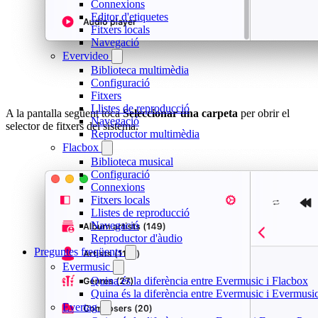
Connexions
Editor d'etiquetes
Fitxers locals
Navegació
Evervideo
Biblioteca multimèdia
Configuració
Fitxers
Llistes de reproducció
A la pantalla següent toca
Seleccionar una carpeta
per obrir el
Navegació
selector de fitxers del sistema.
Reproductor multimèdia
Flacbox
Biblioteca musical
Configuració
Connexions
Fitxers locals
Llistes de reproducció
Navegació
Reproductor d'àudio
Preguntes freqüents
Evermusic
Quina és la diferència entre Evermusic i Flacbox
Quina és la diferència entre Evermusic i Evermus
Evertag