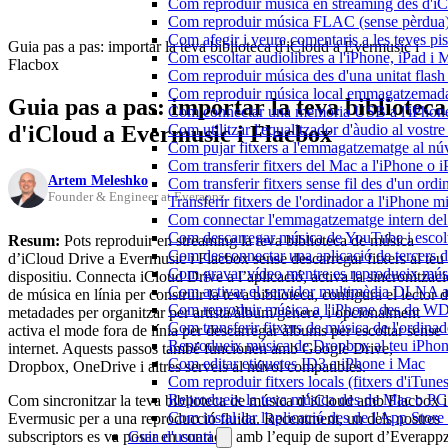
Com reproduir música en streaming des d'i
Com reproduir música FLAC (sense pèrdua)
Com afegir i veure comentaris a les teves p
Guia pas a pas: importar la teva biblioteca d'iCloud a Evermusic i
Com escoltar audiolibres a l'iPhone, iPad 
Flacbox
Com reproduir música des d'una unitat fla
Com reproduir música local emmagatzemada
Guia pas a pas: importar la teva biblioteca
Com connectar una memòria USB a l'iPhone i 
d'iCloud a Evermusic i Flacbox
Com utilitzar l'equalitzador d'àudio al vos
Com pujar fitxers a l'emmagatzematge al núv
Com transferir fitxers del Mac a l'iPhone o 
Artem Meleshko
Com transferir fitxers sense fil des d'un or
Founder & Engineer at Everappz
Transferir fitxers de l'ordinador a l'iPhone 
Com connectar l'emmagatzematge intern de
Com descarregar música de YouTube i escolta
Resum:
Pots reproduir en streaming la teva biblioteca de música
Com desconnectar una aplicació de tercers 
d’iCloud Drive a Evermusic i Flacbox sense descarregar fitxers al teu
Com gravar vídeo mentre es reprodueix músi
dispositiu. Connecta iCloud Drive a l’aplicació, activa la sincronitzaci
Com activar el servidor multimèdia DLNA a 
de música en línia per construir la teva biblioteca, configura el lector 
Com reproduir música a l'iPhone des de 
metadades per organitzar per artista/àlbum/gènere, i opcionalment
Com transferir fitxers de música de l'ordin
activa el mode fora de línia per descarregar àlbums per escoltar sense
Reprodueix música de Dropbox al teu iPhone 
internet. Aquests passos també funcionen amb Google Drive,
Com editar etiquetes ID3 a iPhone i Mac
Dropbox, OneDrive i altres serveis al núvol compatibles.
Com reproduir fitxers locals (fitxers d'iTun
Reprodueix la teva música des de Mac o P
Com sincronitzar la teva biblioteca de música d’iCloud amb Flacbox i
Com instal·lar l'aplicació des de l'App Stor
Evermusic per a una reproducció fluida. Recentment, un dels nostres
subscriptors es va posar en contacte amb l’equip de suport d’Everapp
Guia d'usuari