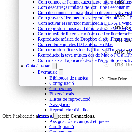
Com connectar l'emmagatzematge intern del Blue
Com descarregar música de YouTube i escoltar músi
Com desconnectar una aplicació de tercers del vo
Com gravar vídeo mentre es reprodueix música a l
Com activar el servidor multimèdia DLNA a Window
Com reproduir música a l'iPhone des de WD My
Com transferir fitxers de música de l'ordinador a 
Reprodueix música de Dropbox al teu iPhone quan e
Com editar etiquetes ID3 a iPhone i Mac
Com reproduir fitxers locals (fitxers d'iTunes) al 
Reprodueix la teva música des de Mac o PC a l'
Com instal·lar l'aplicació des de l'App Store o ac
Guia d'usuari
Evermusic
Biblioteca de música
Configuració
Connexions
Fitxers locals
Llistes de reproducció
Navegació
Reproductor d'àudio
Evertag
Obre l’aplicació i navega a la secció
Connexions
.
Assignació de camps d'etiquetes
Configuració
Connexions