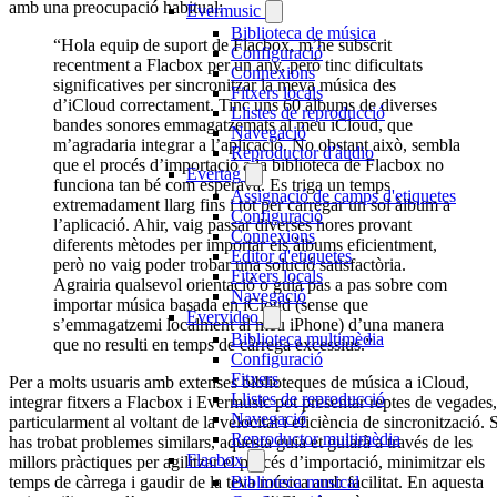
amb una preocupació habitual:
Evermusic
Biblioteca de música
“Hola equip de suport de Flacbox, m’he subscrit
Configuració
recentment a Flacbox per un any, però tinc dificultats
Connexions
significatives per sincronitzar la meva música des
Fitxers locals
d’iCloud correctament. Tinc uns 60 àlbums de diverses
Llistes de reproducció
bandes sonores emmagatzemats al meu iCloud, que
Navegació
m’agradaria integrar a l’aplicació. No obstant això, sembla
Reproductor d'àudio
que el procés d’importació a la biblioteca de Flacbox no
Evertag
funciona tan bé com esperava. Es triga un temps
Assignació de camps d'etiquetes
extremadament llarg fins i tot per carregar un sol àlbum a
Configuració
l’aplicació. Ahir, vaig passar diverses hores provant
Connexions
diferents mètodes per importar els àlbums eficientment,
Editor d'etiquetes
però no vaig poder trobar una solució satisfactòria.
Fitxers locals
Agrairia qualsevol orientació o guia pas a pas sobre com
Navegació
importar música basada en iCloud (sense que
Evervideo
s’emmagatzemi localment al meu iPhone) d’una manera
Biblioteca multimèdia
que no resulti en temps de càrrega excessius.”
Configuració
Fitxers
Per a molts usuaris amb extenses biblioteques de música a iCloud,
Llistes de reproducció
integrar fitxers a Flacbox i Evermusic pot presentar reptes de vegades,
Navegació
particularment al voltant de la velocitat i eficiència de sincronització. 
Reproductor multimèdia
has trobat problemes similars, aquesta guia et guiarà a través de les
Flacbox
millors pràctiques per agilitzar el procés d’importació, minimitzar els
temps de càrrega i gaudir de la teva música amb facilitat. En aquesta
Biblioteca musical