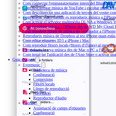
Com connectar l'emmagatzematge intern del Bluesound
Com descarregar música de YouTube i escoltar música fora
Com desconnectar una aplicació de tercers del vostre c
Com gravar vídeo mentre es reprodueix música a l'iPhon
Com activar el servidor multimèdia DLNA a Windows 10 i
Com reproduir música a l'iPhone des de WD My Cloud
Com transferir fitxers de música de l'ordinador a l'iPho
Reprodueix música de Dropbox al teu iPhone quan estàs f
Com editar etiquetes ID3 a iPhone i Mac
Com reproduir fitxers locals (fitxers d'iTunes) al meu iP
Reprodueix la teva música des de Mac o PC a l'iPhone
Com instal·lar l'aplicació des de l'App Store o activar 
Guia d'usuari
Evermusic
Biblioteca de música
Configuració
Connexions
Fitxers locals
Llistes de reproducció
Navegació
Reproductor d'àudio
Evertag
Assignació de camps d'etiquetes
Configuració