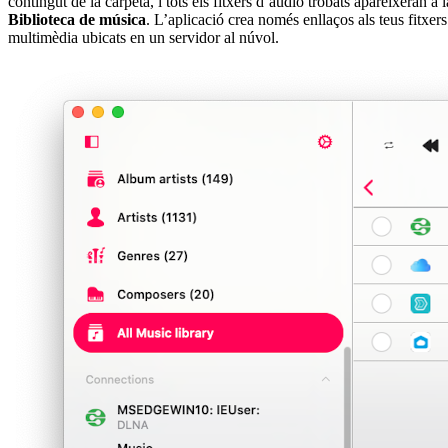
contingut de la carpeta, i tots els fitxers d’àudio trobats apareixeran a l
Biblioteca de música
. L’aplicació crea només enllaços als teus fitxers
multimèdia ubicats en un servidor al núvol.