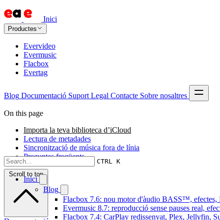
Inici
Productes
Evervideo
Evermusic
Flacbox
Evertag
Blog
Documentació
Suport
Legal
Contacte
Sobre nosaltres
On this page
Importa la teva biblioteca d’iCloud
Lectura de metadades
Sincronització de música fora de línia
Preguntes freqüents
CTRL K
Scroll to top
Inici
Blog
Flacbox 7.6: nou motor d'àudio BASS™, efectes, D
Evermusic 8.7: reproducció sense pauses real, efec
Flacbox 7.4: CarPlay redissenyat, Plex, Jellyfin, 