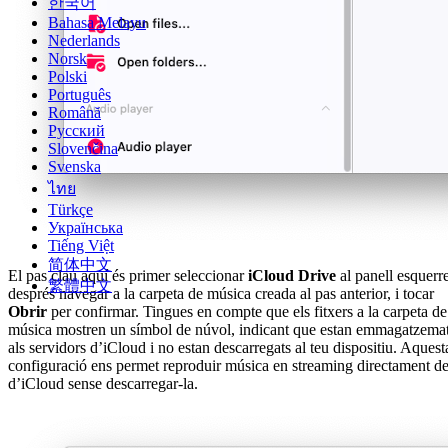
한국어
Bahasa Melayu
Nederlands
Norsk
Polski
Português
Română
Русский
Slovenčina
Svenska
ไทย
Türkçe
Українська
Tiếng Việt
简体中文
El pas clau aquí és primer seleccionar
iCloud Drive
al panell esquerre
繁體中文
després navegar a la carpeta de música creada al pas anterior, i tocar
Obrir
per confirmar. Tingues en compte que els fitxers a la carpeta de
música mostren un símbol de núvol, indicant que estan emmagatzema
als servidors d’iCloud i no estan descarregats al teu dispositiu. Aquest
configuració ens permet reproduir música en streaming directament d
d’iCloud sense descarregar-la.