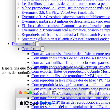
Les 5 millors aplicacions de reproductor de música per a
Vídeo promocional d'Evermusic: reproductor de música 
Evermusic 3.6: CarPlay, VoiceOver i molt més
Evermusic 3.1: Crossfade, sincronització de biblioteca i 
Evermusic arriba als 3 milions de descàrregues: visió gen
Flacbox 1.6: sincronització automàtica, equalitzador, s
Evermusic 2.3: Sincronització automàtica, posició de repr
Reprodueix música des del núvol a l'iPhone amb Evermu
Streaming d'àudio en iOS amb AVAssetResourceLoader
Documentació
Com fer-ho
Com activar un visualitzador de música mentre repr
Com utilitzar els efectes de so i el DSP a Flacbo
Com activar i utilitzar la reproducció sense pause
Com utilitzar els efectes de so d'Evermusic: reverb
Espera fins que tots els fitxers s’hagin pujat completament a iCloud
Com exportar llistes de reproducció d'Apple Music
abans de continuar.
Com crear una llista de reproducció M3U per a In
Com reproduir la teva música des de Mac / PC / L
Com reproduir la teva pròpia música a l'iPhone a
Com canviar les portades dels àlbums per a pistes lo
Com editar lletres de cançons per a fitxers d'àud
Com transferir la teva biblioteca musical entre dis
Com arxivar (ZIP) llistes de reproducció, àlbums, ar
Com fer scrobble del teu historial musical d'Everm