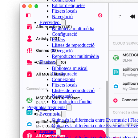
Editor d'etiquetes
Fitxers locals
Navegació
Evervideo
Biblioteca multimèdia
Configuració
Fitxers
Llistes de reproducció
Navegació
Reproductor multimèdia
Flacbox
Biblioteca musical
Configuració
Connexions
Fitxers locals
Llistes de reproducció
Navegació
Reproductor d'àudio
Preguntes freqüents
Evermusic
Quina és la diferència entre Evermusic i Fl
Quina és la diferència entre Evermusic i E
Evertag
Quina és la diferència entre Evertag i Ever