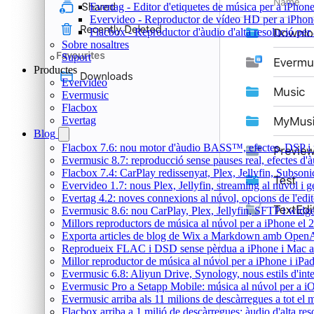
Evertag - Editor d'etiquetes de música per a iPhon
Evervideo - Reproductor de vídeo HD per a iPhon
Flacbox - Reproductor d'àudio d'alta resolució per
Sobre nosaltres
Suport
Productes
Evervideo
Evermusic
Flacbox
Evertag
Blog
Flacbox 7.6: nou motor d'àudio BASS™, efectes, DSP i u
Evermusic 8.7: reproducció sense pauses real, efectes d'à
Flacbox 7.4: CarPlay redissenyat, Plex, Jellyfin, Subson
Evervideo 1.7: nous Plex, Jellyfin, streaming al núvol i 
Evertag 4.2: noves connexions al núvol, opcions de l'edit
Evermusic 8.6: nou CarPlay, Plex, Jellyfin, SFTP i widget
Millors reproductors de música al núvol per a iPhone el 
Exporta articles de blog de Wix a Markdown amb Open
Reprodueix FLAC i DSD sense pèrdua a iPhone i Mac 
Millor reproductor de música al núvol per a iPhone i iPa
Evermusic 6.8: Aliyun Drive, Synology, nous estils d'inte
Evermusic Pro a Setapp Mobile: música al núvol per a i
Evermusic arriba als 11 milions de descàrregues a tot el
Flacbox arriba a 1 milió de descàrregues: àudio d'alta res