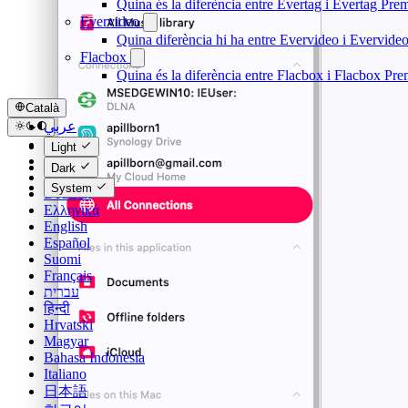
Quina és la diferència entre Evertag i Evertag Pr
Evervideo
Quina diferència hi ha entre Evervideo i Evervid
Flacbox
Quina és la diferència entre Flacbox i Flacbox Pr
Català
عربي
Català
Light
Čeština
Dark
Dansk
System
Deutsch
Ελληνικά
English
Español
Suomi
Français
עברית
हिन्दी
Hrvatski
Magyar
Bahasa Indonesia
Italiano
日本語