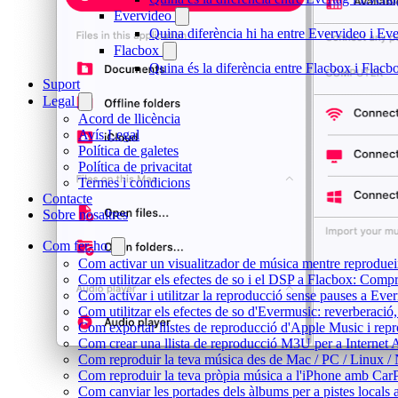
Evervideo
Quina diferència hi ha entre Evervideo i E
Flacbox
Quina és la diferència entre Flacbox i Flac
Suport
Legal
Acord de llicència
Avís Legal
Política de galetes
Política de privacitat
Termes i condicions
Contacte
Sobre nosaltres
Com fer-ho
Com activar un visualitzador de música mentre reprodueix
Com utilitzar els efectes de so i el DSP a Flacbox: Comp
Com activar i utilitzar la reproducció sense pauses a Eve
Com utilitzar els efectes de so d'Evermusic: reverberació,
Com exportar llistes de reproducció d'Apple Music i rep
Com crear una llista de reproducció M3U per a Internet
Com reproduir la teva música des de Mac / PC / Linux /
Com reproduir la teva pròpia música a l'iPhone amb Car
Com canviar les portades dels àlbums per a pistes locals a 