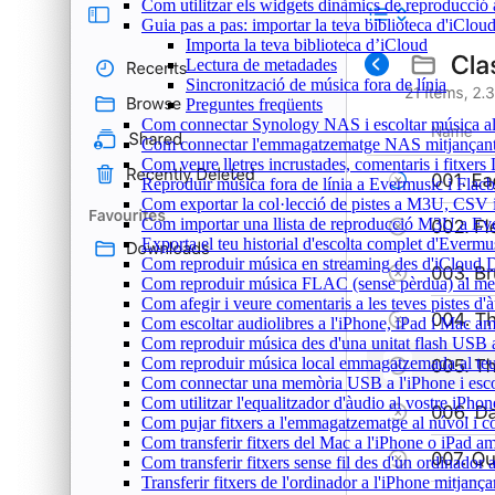
Com utilitzar els widgets dinàmics de reproducció 
Guia pas a pas: importar la teva biblioteca d'iClo
Importa la teva biblioteca d’iCloud
Lectura de metadades
Sincronització de música fora de línia
Preguntes freqüents
Com connectar Synology NAS i escoltar música a
Com connectar l'emmagatzematge NAS mitjançant 
Com veure lletres incrustades, comentaris i fitxer
Reproduir música fora de línia a Evermusic i Flacbo
Com exportar la col·lecció de pistes a M3U, CSV
Com importar una llista de reproducció M3U a Ev
Exporta el teu historial d'escolta complet d'Evermu
Com reproduir música en streaming des d'iCloud 
Com reproduir música FLAC (sense pèrdua) al m
Com afegir i veure comentaris a les teves pistes 
Com escoltar audiolibres a l'iPhone, iPad i Mac 
Com reproduir música des d'una unitat flash USB
Com reproduir música local emmagatzemada al te
Com connectar una memòria USB a l'iPhone i escolt
Com utilitzar l'equalitzador d'àudio al vostre iP
Com pujar fitxers a l'emmagatzematge al núvol i c
Com transferir fitxers del Mac a l'iPhone o iPad a
Com transferir fitxers sense fil des d'un ordinado
Transferir fitxers de l'ordinador a l'iPhone mitjan