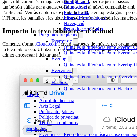
guia, utilitzarem l’emmagatzematge d’iCloud, però aquests passos
Configuració
també són vàlids per a qualsevol altre servei al núvol compatible amb
Connexions
l’aplicació. Veuràs captures de pantalla de Mac en aquesta guia, però 
Fitxers locals
l’iPhone, les pantalles i les ubicacions de les funcions són les mateixes
Llistes de reproducció
Navegació
Reproductor d'àudio
Importa la teva biblioteca d’iCloud
Preguntes freqüents
Evermusic
Comença obrint
iCloud.com
i creant carpetes de música per organitza
Quina és la diferència entre Evermusi
la teva biblioteca. Utilitzar un ordinador ho fa fàcil, ja que el lloc web
Quina és la diferència entre Evermus
admet arrossegar i deixar anar.
Evertag
Quina és la diferència entre Evertag 
Evervideo
Quina diferència hi ha entre Evervid
Flacbox
Quina és la diferència entre Flacbox
Legal
Acord de llicència
Avís Legal
Política de galetes
Política de privacitat
Termes i condicions
Productes
Evermusic - Reproductor de música sense connexi