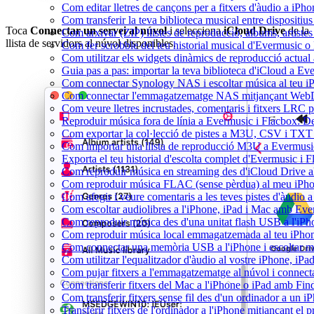
Com editar lletres de cançons per a fitxers d'àudio a i
Com transferir la teva biblioteca musical entre dispositiu
Toca
Connectar un servei al núvol
i selecciona
iCloud Drive
de la
Com arxivar (ZIP) llistes de reproducció, àlbums, artistes 
llista de servidors al núvol disponibles.
Com fer scrobble del teu historial musical d'Evermusic o
Com utilitzar els widgets dinàmics de reproducció actual
Guia pas a pas: importar la teva biblioteca d'iCloud a Ev
Com connectar Synology NAS i escoltar música al teu 
Com connectar l'emmagatzematge NAS mitjançant WebDA
Com veure lletres incrustades, comentaris i fitxers LRC 
Reproduir música fora de línia a Evermusic i Flacbox: Desc
Com exportar la col·lecció de pistes a M3U, CSV i TXT
Com importar una llista de reproducció M3U a Evermusi
Exporta el teu historial d'escolta complet d'Evermusic i 
Com reproduir música en streaming des d'iCloud Drive 
Com reproduir música FLAC (sense pèrdua) al meu iPh
Com afegir i veure comentaris a les teves pistes d'àudio
Com escoltar audiolibres a l'iPhone, iPad i Mac amb Ev
Com reproduir música des d'una unitat flash USB a l'i
Com reproduir música local emmagatzemada al teu iPho
Com connectar una memòria USB a l'iPhone i escoltar músi
Com utilitzar l'equalitzador d'àudio al vostre iPhone, i
Com pujar fitxers a l'emmagatzematge al núvol i connect
Com transferir fitxers del Mac a l'iPhone o iPad amb Fin
Com transferir fitxers sense fil des d'un ordinador a un
Transferir fitxers de l'ordinador a l'iPhone mitjançant el