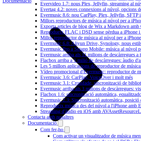
Documentació
Evervideo 1.7: nous Plex, Jellyfin, streaming al nú
Evertag 4.2: noves connexions al núvol, opcions de 
Evermusic 8.6: nou CarPlay, Plex, Jellyfin, SFTP i 
Millors reproductors de música al núvol per a iPho
Exporta articles de blog de Wix a Markdown am
Reprodueix FLAC i DSD sense pèrdua a iPhone 
Millor reproductor de música al núvol per a iPhone
Evermusic 6.8: Aliyun Drive, Synology, nous estils 
Evermusic Pro a Setapp Mobile: música al núvol p
Evermusic arriba als 11 milions de descàrregues a 
Flacbox arriba a 1 milió de descàrregues: àudio d'a
Les 5 millors aplicacions de reproductor de música
Vídeo promocional d'Evermusic: reproductor de m
Evermusic 3.6: CarPlay, VoiceOver i molt més
Evermusic 3.1: Crossfade, sincronització de bibliot
Evermusic arriba als 3 milions de descàrregues: vi
Flacbox 1.6: sincronització automàtica, equalitza
Evermusic 2.3: Sincronització automàtica, posició 
Reprodueix música des del núvol a l'iPhone amb 
Streaming d'àudio en iOS amb AVAssetResourceL
Contacta amb nosaltres
Documentació
Com fer-ho
Com activar un visualitzador de música ment