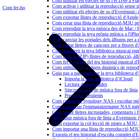
Com utilitzar els efectes de so i el DSP a 
Com activar i utilitzar la reproducció sense
Com fer-ho
Com utilitzar els efectes de so d'Evermusic: 
Com exportar llistes de reproducció d'Apple
Com crear una llista de reproducció M3U pe
Com reproduir la teva música des de Mac / 
Com reproduir la teva pròpia música a l'iP
Com canviar les portades dels àlbums per a pi
Com editar lletres de cançons per a fitxers
Com transferir la teva biblioteca musical ent
Com arxivar (ZIP) llistes de reproducció, àlbu
Com fer scrobble del teu historial musical 
Com utilitzar els widgets dinàmics de repro
Guia pas a pas: importar la teva biblioteca 
Importa la teva biblioteca d’iCloud
Lectura de metadades
Sincronització de música fora de línia
Preguntes freqüents
Com connectar Synology NAS i escoltar mús
Com connectar l'emmagatzematge NAS mitja
Com veure lletres incrustades, comentaris i 
Reproduir música fora de línia a Evermusic i 
Com exportar la col·lecció de pistes a M3
Com importar una llista de reproducció M3
Exporta el teu historial d'escolta complet d