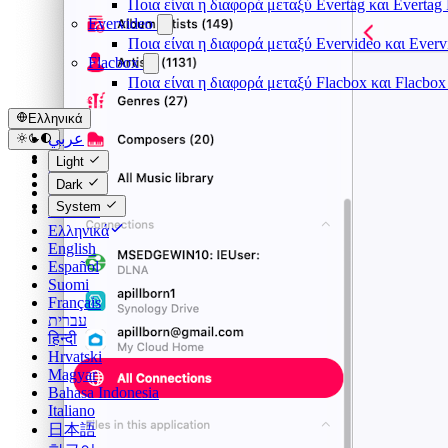
Ποια είναι η διαφορά μεταξύ Evertag και Everta
Evervideo
Ποια είναι η διαφορά μεταξύ Evervideo και Ever
Flacbox
Ποια είναι η διαφορά μεταξύ Flacbox και Flacbo
Ελληνικά
عربي
Català
Light
Čeština
Dark
Dansk
System
Deutsch
Ελληνικά
English
Español
Suomi
Français
עברית
हिन्दी
Hrvatski
Magyar
Bahasa Indonesia
Italiano
日本語