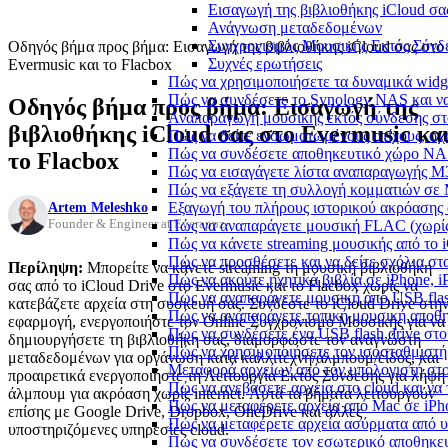
Εισαγωγή της βιβλιοθήκης iCloud σα
Ανάγνωση μεταδεδομένων
Συγχρονισμός Μουσικής Εκτός Σύνδ
Οδηγός βήμα προς βήμα: Εισαγωγή της βιβλιοθήκης iCloud σας στο
Συχνές ερωτήσεις
Evermusic και το Flacbox
Πώς να χρησιμοποιήσετε τα δυναμικά widge
Πώς να συνδέσετε το Synology NAS και να
Οδηγός βήμα προς βήμα: Εισαγωγή της
Αναπαραγωγή μουσικής εκτός σύνδεσης στο
βιβλιοθήκης iCloud σας στο Evermusic κα
Πώς να δείτε ενσωματωμένους στίχους, σχ
Πώς να συνδέσετε αποθηκευτικό χώρο NA
το Flacbox
Πώς να εισαγάγετε λίστα αναπαραγωγής M3
Πώς να εξάγετε τη συλλογή κομματιών σε
Artem Meleshko
Εξαγωγή του πλήρους ιστορικού ακρόασης α
Founder & Engineer at Everappz
Πώς να αναπαράγετε μουσική FLAC (χωρίς
Πώς να κάνετε streaming μουσικής από το 
Πώς να προσθέσετε και να δείτε σχόλια στα
Περίληψη:
Μπορείτε να κάνετε streaming τη μουσική βιβλιοθήκη
Πώς να ακούτε ηχητικά βιβλία σε iPhone, 
σας από το iCloud Drive στο Evermusic και το Flacbox χωρίς να
Πώς να αναπαράγετε μουσική από USB flash
κατεβάζετε αρχεία στη συσκευή σας. Συνδέστε το iCloud Drive στη
Πώς να αναπαράγετε τοπική μουσική αποθ
εφαρμογή, ενεργοποιήστε τον Online Συγχρονισμό Μουσικής για να
Πώς να συνδέσετε ένα USB flash drive στο 
δημιουργήσετε τη βιβλιοθήκη σας, διαμορφώστε τον αναγνώστη
Πώς να χρησιμοποιήσετε τον ισοσταθμιστή 
μεταδεδομένων για οργάνωση κατά καλλιτέχνη/άλμπουμ/είδος, και
Μεταφορά αρχείων από τον υπολογιστή στ
προαιρετικά ενεργοποιήστε τη Λειτουργία Εκτός Σύνδεσης για λήψη
Πώς να ανεβάσετε αρχεία στο cloud και να 
άλμπουμ για ακρόαση χωρίς internet. Αυτά τα βήματα λειτουργούν
Πώς να μεταφέρετε αρχεία από Mac σε iPho
επίσης με Google Drive, Dropbox, OneDrive και άλλες
Πώς να μεταφέρετε αρχεία ασύρματα από υ
υποστηριζόμενες υπηρεσίες cloud.
Πώς να συνδέσετε τον εσωτερικό αποθηκευ