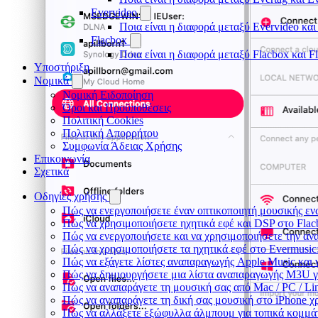
Evervideo
Ποια είναι η διαφορά μεταξύ Evervideo κα
Flacbox
Ποια είναι η διαφορά μεταξύ Flacbox και 
Υποστήριξη
Νομικά
Νομική Ειδοποίηση
Όροι και Προϋποθέσεις
Πολιτική Cookies
Πολιτική Απορρήτου
Συμφωνία Άδειας Χρήσης
Επικοινωνία
Σχετικά
Οδηγίες χρήσης
Πώς να ενεργοποιήσετε έναν οπτικοποιητή μουσικής ενώ
Πώς να χρησιμοποιήσετε ηχητικά εφέ και DSP στο Flac
Πώς να ενεργοποιήσετε και να χρησιμοποιήσετε την αν
Πώς να χρησιμοποιήσετε τα ηχητικά εφέ στο Evermusic:
Πώς να εξάγετε λίστες αναπαραγωγής Apple Music και 
Πώς να δημιουργήσετε μια λίστα αναπαραγωγής M3U για 
Πώς να αναπαράγετε τη μουσική σας από Mac / PC / L
Πώς να αναπαράγετε τη δική σας μουσική στο iPhone χ
Πώς να αλλάξετε εξώφυλλα άλμπουμ για τοπικά κομμάτι