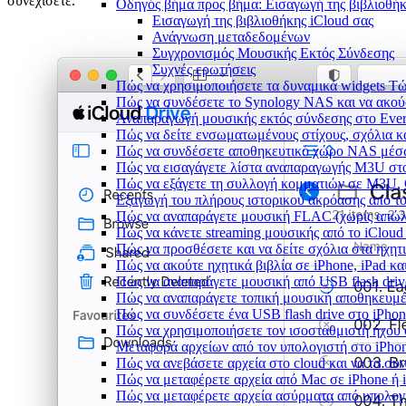
συνεχίσετε.
Οδηγός βήμα προς βήμα: Εισαγωγή της βιβλιοθήκη
Εισαγωγή της βιβλιοθήκης iCloud σας
Ανάγνωση μεταδεδομένων
Συγχρονισμός Μουσικής Εκτός Σύνδεσης
Συχνές ερωτήσεις
Πώς να χρησιμοποιήσετε τα δυναμικά widgets Τώρ
Πώς να συνδέσετε το Synology NAS και να ακού
Αναπαραγωγή μουσικής εκτός σύνδεσης στο Everm
Πώς να δείτε ενσωματωμένους στίχους, σχόλια κ
Πώς να συνδέσετε αποθηκευτικό χώρο NAS μέσω
Πώς να εισαγάγετε λίστα αναπαραγωγής M3U στο
Πώς να εξάγετε τη συλλογή κομματιών σε M3U,
Εξαγωγή του πλήρους ιστορικού ακρόασης από το 
Πώς να αναπαράγετε μουσική FLAC (χωρίς απώλε
Πώς να κάνετε streaming μουσικής από το iCloud
Πώς να προσθέσετε και να δείτε σχόλια στα ηχητ
Πώς να ακούτε ηχητικά βιβλία σε iPhone, iPad κ
Πώς να αναπαράγετε μουσική από USB flash drive
Πώς να αναπαράγετε τοπική μουσική αποθηκευμέ
Πώς να συνδέσετε ένα USB flash drive στο iPhone
Πώς να χρησιμοποιήσετε τον ισοσταθμιστή ήχου σ
Μεταφορά αρχείων από τον υπολογιστή στο iPh
Πώς να ανεβάσετε αρχεία στο cloud και να τα συν
Πώς να μεταφέρετε αρχεία από Mac σε iPhone ή 
Πώς να μεταφέρετε αρχεία ασύρματα από υπολογ