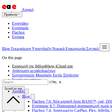
Αρχική
Προϊόντα
Evervideo
Evermusic
Flacbox
Evertag
Blog
Τεκμηρίωση
Υποστήριξη
Νομικά
Επικοινωνία
Σχετικά
On this page
Εισαγωγή της βιβλιοθήκης iCloud σας
Ανάγνωση μεταδεδομένων
Συγχρονισμός Μουσικής Εκτός Σύνδεσης
Συχνές ερωτήσεις
CTRL K
Scroll to top
Αρχική
Blog
Flacbox 7.6: Νέα μηχανή ήχου BASS™, εφέ, DSP
Evermusic 8.7: Πραγματική αναπαραγωγή χωρίς κ
Flacbox 7.4: Ανανεωμένο CarPlay, Plex, Jellyfin,