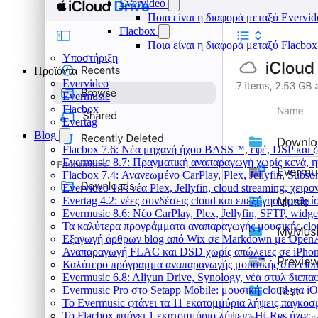
Evervideo
Ποια είναι η διαφορά μεταξύ Evervid
Flacbox
Ποια είναι η διαφορά μεταξύ Flacbox
Υποστήριξη
Προϊόντα
Evervideo
Evermusic
Flacbox
Evertag
Blog
Flacbox 7.6: Νέα μηχανή ήχου BASS™, εφέ, DSP και ζ
Evermusic 8.7: Πραγματική αναπαραγωγή χωρίς κενά, η
Flacbox 7.4: Ανανεωμένο CarPlay, Plex, Jellyfin, Subso
Evervideo 1.7: νέα Plex, Jellyfin, cloud streaming, χει
Evertag 4.2: νέες συνδέσεις cloud και επεξήγηση ρυθμ
Evermusic 8.6: Νέο CarPlay, Plex, Jellyfin, SFTP, widge
Τα καλύτερα προγράμματα αναπαραγωγής μουσικής clou
Εξαγωγή άρθρων blog από Wix σε Markdown με Open
Αναπαραγωγή FLAC και DSD χωρίς απώλειες σε iPhon
Καλύτερο πρόγραμμα αναπαραγωγής μουσικής στο cloud
Evermusic 6.8: Aliyun Drive, Synology, νέα στυλ διεπα
Evermusic Pro στο Setapp Mobile: μουσική cloud για i
Το Evermusic φτάνει τα 11 εκατομμύρια λήψεις παγκοσ
Το Flacbox φτάνει 1 εκατομμύριο λήψεις: Hi-Res ήχος