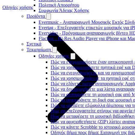
Πολιτική Απορρήτου
Οδηγίες χρήσης
Συμφωνία Άδειας Χρήσης
Προϊόντα
Evermusic - Αναπαραγωγή Μουσικής Εκτός Σύνδε
Evertag - Επεξεργαστής ετικετών μουσικής για i
Evervideo - Πρόγραμμα αναπαραγωγής βίντεο HD
Flacbox - Hi-Res Audio Player για iPhone και Ma
Σχετικά
Τεκμηρίωση
Οδηγίες χρήσης
Πώς να ενεργοποιήσετε έναν οπτικοποιητή 
Πώς να χρησιμοποιήσετε ηχητικά εφέ και D
Πώς να ενεργοποιήσετε και να χρησιμοποι
Πώς να χρησιμοποιήσετε τα ηχητικά εφέ στο
Πώς να εξάγετε λίστες αναπαραγωγής Apple
Πώς να δημιουργήσετε μια λίστα αναπαραγω
Πώς να αναπαράγετε τη μουσική σας από M
Πώς να αναπαράγετε τη δική σας μουσική σ
Πώς να αλλάξετε εξώφυλλα άλμπουμ για το
Πώς να επεξεργαστείτε στίχους για αρχεία
Πώς να μεταφέρετε τη μουσική βιβλιοθήκη
Πώς να αρχειοθετήσετε (ZIP) λίστες αναπα
Πώς να κάνετε Scrobble το ιστορικό μουσικ
Οδηγός βήμα προς βήμα: Εισαγωγή της βιβλ