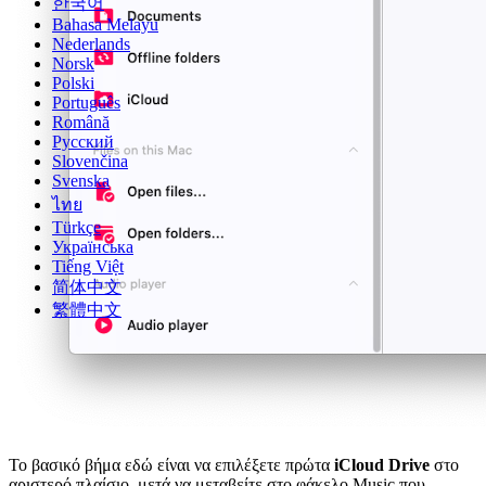
한국어
Bahasa Melayu
Nederlands
Norsk
Polski
Português
Română
Русский
Slovenčina
Svenska
ไทย
Türkçe
Українська
Tiếng Việt
简体中文
繁體中文
Το βασικό βήμα εδώ είναι να επιλέξετε πρώτα
iCloud Drive
στο
αριστερό πλαίσιο, μετά να μεταβείτε στο φάκελο Music που