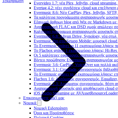
Τεκμηρίωση
Evervideo 1.7: νέα Plex, Jellyfin, cloud streamin
Evertag 4.2: νέες συνδέσεις cloud και επεξήγησ
Evermusic 8.6: Νέο CarPlay, Plex, Jellyfin, SFTP
Τα καλύτερα προγράμματα αναπαραγωγής μουσική
Εξαγωγή άρθρων blog από Wix σε Markdown με
Αναπαραγωγή FLAC και DSD χωρίς απώλειες σε 
Καλύτερο πρόγραμμα αναπαραγωγής μουσικής στο 
Evermusic 6.8: Aliyun Drive, Synology, νέα στυλ
Evermusic Pro στο Setapp Mobile: μουσική cloud
Το Evermusic φτάνει τα 11 εκατομμύρια λήψεις 
Το Flacbox φτάνει 1 εκατομμύριο λήψεις: Hi-Res
Οι 5 καλύτερες εφαρμογές αναπαραγωγής μουσική
Βίντεο προώθησης Evermusic: αναπαραγωγέας μο
Evermusic 3.6: CarPlay, VoiceOver και πολλά ακ
Evermusic 3.1: Crossfade, συγχρονισμός βιβλιοθ
Το Evermusic φτάνει τα 3 εκατομμύρια λήψεις: 
Flacbox 1.6: Αυτόματος συγχρονισμός, Equalize
Evermusic 2.3: Αυτόματος συγχρονισμός, θέση α
Αναπαραγωγή μουσικής από αποθήκευση cloud στ
iOS Audio Streaming με AVAssetResourceLoader
Επικοινωνήστε μαζί μας
Νομικά
Νομική Ειδοποίηση
Όροι και Προϋποθέσεις
Πολιτική Cookies