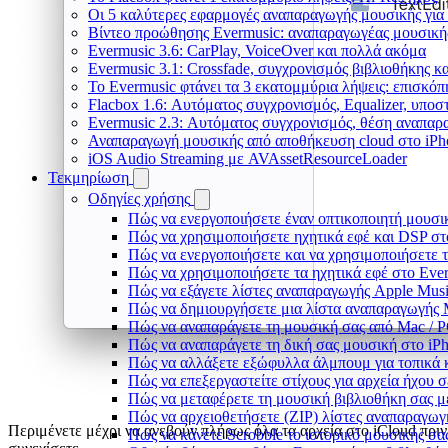
Οι 5 καλύτερες εφαρμογές αναπαραγωγής μουσικής για 
Βίντεο προώθησης Evermusic: αναπαραγωγέας μουσική
Evermusic 3.6: CarPlay, VoiceOver και πολλά ακόμα
Evermusic 3.1: Crossfade, συγχρονισμός βιβλιοθήκης κ
Το Evermusic φτάνει τα 3 εκατομμύρια λήψεις: επισκό
Flacbox 1.6: Αυτόματος συγχρονισμός, Equalizer, υπο
Evermusic 2.3: Αυτόματος συγχρονισμός, θέση αναπαρα
Αναπαραγωγή μουσικής από αποθήκευση cloud στο iPh
iOS Audio Streaming με AVAssetResourceLoader
Τεκμηρίωση
Οδηγίες χρήσης
Πώς να ενεργοποιήσετε έναν οπτικοποιητή μουσικ
Πώς να χρησιμοποιήσετε ηχητικά εφέ και DSP στο
Πώς να ενεργοποιήσετε και να χρησιμοποιήσετε 
Πώς να χρησιμοποιήσετε τα ηχητικά εφέ στο Everm
Πώς να εξάγετε λίστες αναπαραγωγής Apple Musi
Πώς να δημιουργήσετε μια λίστα αναπαραγωγής M3
Πώς να αναπαράγετε τη μουσική σας από Mac / 
Πώς να αναπαράγετε τη δική σας μουσική στο iP
Πώς να αλλάξετε εξώφυλλα άλμπουμ για τοπικά κ
Πώς να επεξεργαστείτε στίχους για αρχεία ήχου
Πώς να μεταφέρετε τη μουσική βιβλιοθήκη σας 
Πώς να αρχειοθετήσετε (ZIP) λίστες αναπαραγωγή
Περιμένετε μέχρι να ανεβούν πλήρως όλα τα αρχεία στο iCloud πριν
Πώς να κάνετε Scrobble το ιστορικό μουσικής σας