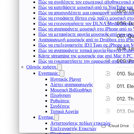
Πώς να συνδέσετε τον εσωτερικό αποθηκευτικό 
Πώς να κατεβάσετε μουσική από το YouTube και 
Πώς να αποσυνδέσετε μια εφαρμογή τρίτου μέρο
Πώς να εγγράψετε βίντεο ενώ παίζει μουσική στο
Πώς να ενεργοποιήσετε τον DLNA Media Server 
Πώς να αναπαράγετε μουσική στο iPhone από 
Πώς να μεταφέρετε αρχεία μουσικής από τον υπο
Αναπαραγωγή μουσικής από το Dropbox στο iPhon
Πώς να επεξεργαστείτε ID3 Tags σε iPhone και 
Πώς να αναπαράγετε τοπικά αρχεία (αρχεία iTune
Κάντε streaming της μουσικής σας από Mac ή P
Πώς να εγκαταστήσετε την εφαρμογή από το App 
Οδηγός χρήστη
Evermusic
Ηχητικός Player
Λίστες αναπαραγωγής
Μουσική Βιβλιοθήκη
Πλοήγηση
Ρυθμίσεις
Συνδέσεις
Τοπικά Αρχεία
Evertag
Αντιστοιχίσεις πεδίων ετικετών
Επεξεργαστής Ετικετών
Πλοήγηση