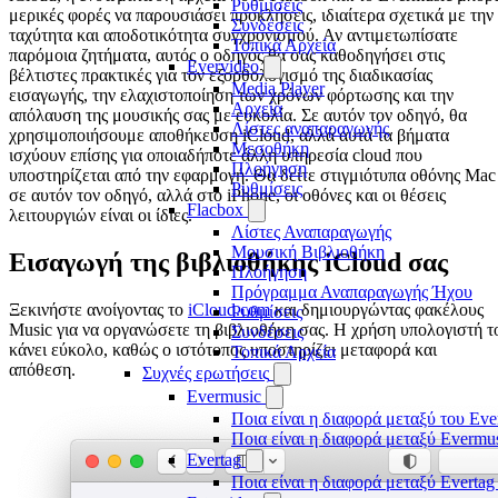
Ρυθμίσεις
μερικές φορές να παρουσιάσει προκλήσεις, ιδιαίτερα σχετικά με την
Συνδέσεις
ταχύτητα και αποδοτικότητα συγχρονισμού. Αν αντιμετωπίσατε
Τοπικά Αρχεία
παρόμοια ζητήματα, αυτός ο οδηγός θα σας καθοδηγήσει στις
Evervideo
βέλτιστες πρακτικές για τον εξορθολογισμό της διαδικασίας
Media Player
εισαγωγής, την ελαχιστοποίηση των χρόνων φόρτωσης και την
Αρχεία
απόλαυση της μουσικής σας με ευκολία. Σε αυτόν τον οδηγό, θα
Λίστες αναπαραγωγής
χρησιμοποιήσουμε αποθήκευση iCloud, αλλά αυτά τα βήματα
Μεσοθήκη
ισχύουν επίσης για οποιαδήποτε άλλη υπηρεσία cloud που
Πλοήγηση
υποστηρίζεται από την εφαρμογή. Θα δείτε στιγμιότυπα οθόνης Mac
Ρυθμίσεις
σε αυτόν τον οδηγό, αλλά στο iPhone, οι οθόνες και οι θέσεις
Flacbox
λειτουργιών είναι οι ίδιες.
Λίστες Αναπαραγωγής
Μουσική Βιβλιοθήκη
Εισαγωγή της βιβλιοθήκης iCloud σας
Πλοήγηση
Πρόγραμμα Αναπαραγωγής Ήχου
Ξεκινήστε ανοίγοντας το
iCloud.com
και δημιουργώντας φακέλους
Ρυθμίσεις
Music για να οργανώσετε τη βιβλιοθήκη σας. Η χρήση υπολογιστή τ
Συνδέσεις
κάνει εύκολο, καθώς ο ιστότοπος υποστηρίζει μεταφορά και
Τοπικά Αρχεία
απόθεση.
Συχνές ερωτήσεις
Evermusic
Ποια είναι η διαφορά μεταξύ του Eve
Ποια είναι η διαφορά μεταξύ Evermu
Evertag
Ποια είναι η διαφορά μεταξύ Evertag