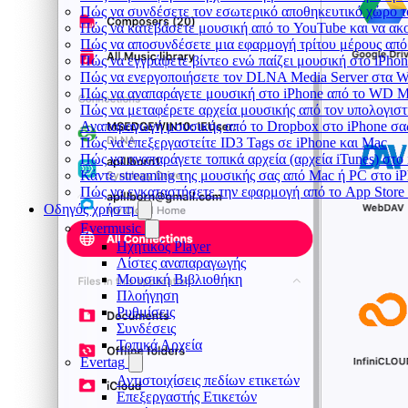
Πώς να συνδέσετε τον εσωτερικό αποθηκευτικό χώρο τ
Πώς να κατεβάσετε μουσική από το YouTube και να ακ
Πώς να αποσυνδέσετε μια εφαρμογή τρίτου μέρους από
Πώς να εγγράψετε βίντεο ενώ παίζει μουσική στο iPho
Πώς να ενεργοποιήσετε τον DLNA Media Server στα Wi
Πώς να αναπαράγετε μουσική στο iPhone από το WD 
Πώς να μεταφέρετε αρχεία μουσικής από τον υπολογιστ
Αναπαραγωγή μουσικής από το Dropbox στο iPhone σας
Πώς να επεξεργαστείτε ID3 Tags σε iPhone και Mac
Πώς να αναπαράγετε τοπικά αρχεία (αρχεία iTunes) στο
Κάντε streaming της μουσικής σας από Mac ή PC στο 
Πώς να εγκαταστήσετε την εφαρμογή από το App Store
Οδηγός χρήστη
Evermusic
Ηχητικός Player
Λίστες αναπαραγωγής
Μουσική Βιβλιοθήκη
Πλοήγηση
Ρυθμίσεις
Συνδέσεις
Τοπικά Αρχεία
Evertag
Αντιστοιχίσεις πεδίων ετικετών
Επεξεργαστής Ετικετών