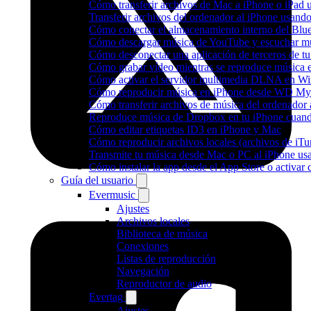
Cómo transferir archivos de Mac a iPhone o iPad 
Transferir archivos del ordenador al iPhone usan
Cómo conectar el almacenamiento interno del Bl
Cómo descargar música de YouTube y escuchar mú
Cómo desconectar una aplicación de terceros de t
Cómo grabar vídeo mientras se reproduce música e
Cómo activar el servidor multimedia DLNA en Wi
Cómo reproducir música en iPhone desde WD M
Cómo transferir archivos de música del ordenador
Reproduce música de Dropbox en tu iPhone cuando
Cómo editar etiquetas ID3 en iPhone y Mac
Cómo reproducir archivos locales (archivos de iTu
Transmite tu música desde Mac o PC al iPhone 
Cómo instalar la app desde el App Store o activar
Guía del usuario
Evermusic
Ajustes
Archivos locales
Biblioteca de música
Conexiones
Listas de reproducción
Navegación
Reproductor de audio
Evertag
Ajustes