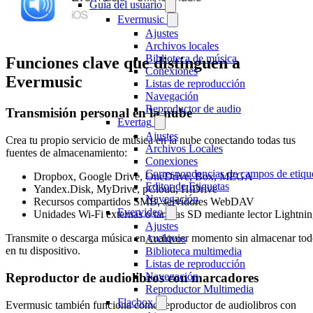
Guía del usuario
Evermusic
Ajustes
Archivos locales
Biblioteca de música
Funciones clave que distinguen a
Conexiones
Evermusic
Listas de reproducción
Navegación
Reproductor de audio
Transmisión personal en la nube
Evertag
Ajustes
Crea tu propio servicio de música en la nube conectando todas tus
Archivos Locales
fuentes de almacenamiento:
Conexiones
Correspondencias de campos de etiqu
Dropbox, Google Drive, OneDrive, Box, MEGA
Editor de Etiquetas
Yandex.Disk, MyDrive, pCloud, HiDrive
Navegación
Recursos compartidos SMB, servidores WebDAV
Evervideo
Unidades Wi-Fi externas o tarjetas SD mediante lector Lightni
Ajustes
Transmite o descarga música en cualquier momento sin almacenar to
Archivos
en tu dispositivo.
Biblioteca multimedia
Listas de reproducción
Reproductor de audiolibros con marcadores
Navegación
Reproductor Multimedia
Flacbox
Evermusic también funciona como reproductor de audiolibros con