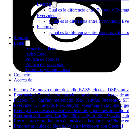
Evertag
Cuál es la diferencia entre Evertag y Evert
Evervideo
¿Cuál es la diferencia entre Evervideo y E
Flacbox
¿Cuál es la diferencia entre Flacbox y Fla
Soporte
Legal
Acuerdo de licencia
Aviso Legal
Política de cookies
Política de privacidad
Términos y Condiciones
Contacto
Acerca de
Flacbox 7.6: nuevo motor de audio BASS, efectos, DSP y un vi
Evermusic 8.7: verdadera reproducción sin cortes, efectos de a
Flacbox 7.4: CarPlay rediseñado, Plex, Jellyfin, Subsonic y S
Evervideo 1.7: nuevos Plex, Jellyfin, streaming en la nube y g
Evertag 4.2: nuevas conexiones de nube y opciones del editor d
Evermusic 8.6: nuevo CarPlay, Plex, Jellyfin, SFTP y widget de
Los mejores reproductores de música en la nube para iPhone e
Exportar artículos de blog de Wix a Markdown con OpenAI