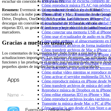
Exporta tu historial de escucha completo de
escuchar sin conexión en iOS y macOS.
Cómo reproducir música FLAC (sin pérdida
Resumen:
Evermusic es un reproductor de música y audiolibros
Cómo transmitir música desde iCloud Drive
conectado a la nube para iPhone, iPad y Mac. Transmite desde Googl
Cómo añadir y ver comentarios en tus pista
Drive, Dropbox, OneDrive, NAS y más. Las funciones incluyen
Cómo escuchar audiolibros en iPhone, iPa
descargas sin conexión, un ecualizador de 10 bandas, edición de
Cómo reproducir música desde una unidad 
etiquetas ID3, un gestor de archivos y reproducción de audiolibros co
Cómo reproducir música local almacenada e
marcadores.
Cómo conectar una memoria USB al iPhone y 
Cómo usar el ecualizador de audio en tu iP
Cómo subir archivos al almacenamiento en l
Gracias a nuestros usuarios
Cómo transferir archivos de forma inalámbr
Cómo transferir archivos de Mac a iPhone o
Los comentarios de los usuarios han dado forma a casi todas las
Transferir archivos del ordenador al iPhon
actualizaciones importantes. Los informes de errores, las solicitudes d
Cómo conectar el almacenamiento interno 
funciones y las pruebas en el mundo real han impulsado mejoras desd
Cómo descargar música de YouTube y escuc
pequeños ajustes de interfaz hasta grandes nuevas capacidades.
Cómo desconectar una aplicación de tercero
Cómo grabar vídeo mientras se reproduce mú
Cómo activar el servidor multimedia DLNA 
Cómo reproducir música en iPhone desd
Cómo transferir archivos de música del ord
Reproduce música de Dropbox en tu iPhone 
Cómo editar etiquetas ID3 en iPhone y Mac
Cómo reproducir archivos locales (archivos
Transmite tu música desde Mac o PC al iP
Cómo instalar la app desde el App Store o 