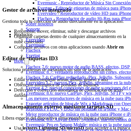
Evermusic - Reproductor de Música Sin Conexión
Evertag - Editor de etiquetas de música para iPho
Gestor de archivos integrado
Evervideo - Reproductor de vídeo HD para iPhon
Flacbox - Reproductor de audio Hi-Res para iPho
Gestiona toda tu colección de audio directamente en la aplicación:
Sobre nosotros
Soporte
Renombrar, mover, eliminar, subir y descargar archivos
Productos
Organizar carpetas dentro de cualquier almacenamiento en la
Evervideo
nube conectado
Evermusic
Compartir archivos con otras aplicaciones usando
Abrir en
Flacbox
Evertag
Editor de etiquetas ID3
Blog
Flacbox 7.6: nuevo motor de audio BASS, efectos, DSP y
Soluciona problemas de metadatos sin salir de la aplicación:
Evermusic 8.7: verdadera reproducción sin cortes, efect
Flacbox 7.4: CarPlay rediseñado, Plex, Jellyfin, Subson
Editar o autocompletar artista, álbum, género y año
Evervideo 1.7: nuevos Plex, Jellyfin, streaming en la nu
Obtención automática de portadas de álbumes
Evertag 4.2: nuevas conexiones de nube y opciones del ed
Detección y corrección automática de codificación de texto
Evermusic 8.6: nuevo CarPlay, Plex, Jellyfin, SFTP y wid
dañada
Los mejores reproductores de música en la nube para iP
Exportar artículos de blog de Wix a Markdown con Ope
Almacenamiento externo mediante tarjetas SD
Reproduce FLAC y DSD sin pérdidas en iPhone y Mac 
Mejor reproductor de música en la nube para iPhone e iP
Libera espacio del dispositivo almacenando música externamente:
Evermusic 6.8: Aliyun Drive, Synology, nuevos estilos de
Evermusic Pro en Setapp Mobile: música en la nube par
Usa
lectores Lightning SD/microSD
para acceder a la música
Evermusic alcanza los 11 millones de descargas en todo