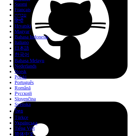
Suomi
Français
עברית
हिन्दी
Hrvatski
Magyar
Bahasa Indonesia
Italiano
日本語
한국어
Bahasa Melayu
Nederlands
Norsk
Polski
Português
Română
Русский
Slovenčina
Svenska
ไทย
Türkçe
Українська
Tiếng Việt
简体中文