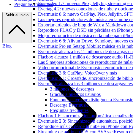
Evervideo 1.7: nuevos Plex, Jellyfin, streaming en
Preguntas frecuentes
Evertag 4.2: nuevas conexiones de nube y opciones 
Evermusic 8.6: nuevo CarPlay, Plex, Jellyfin, SFTP
Subir al inicio
Los mejores reproductores de música en la nube p
Exportar artículos de blog de Wix a Markdown c
Reproduce FLAC y DSD sin pérdidas en iPhone 
Mejor reproductor de música en la nube para iPho
Evermusic 6.8: Aliyun Drive, Synology, nuevos esti
Blog
Evermusic Pro en Setapp Mobile: música en la nu
Evermusic alcanza los 11 millones de descargas e
Flacbox alcanza 1 millón de descargas: audio Hi-
Las 5 mejores aplicaciones de reproductor de mús
Vídeo promocional de Evermusic: reproductor de 
Evermusic 3.6: CarPlay, VoiceOver y más
Evermusic 3.1: Crossfade, sincronización de biblio
Evermusic alcanza los 3 millones de descargas: r
3 millones de descargas
Gracias a nuestros usuarios
Funciones clave que distinguen a Evermusic
Descarga Evermusic
Preguntas frecuentes
Flacbox 1.6: sincronización automática, ecualiza
Evermusic 2.3: Sincronización automática, posició
Reproduce música desde la nube en iPhone con E
Streaming de audio en iOS con AVAssetResource