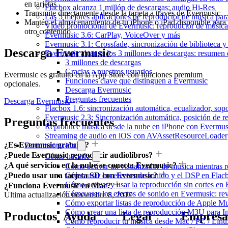
en tarjetas
Flacbox alcanza 1 millón de descargas: audio Hi-Res
Transmite directamente desde la tarjeta a través de Evermusic
Las 5 mejores aplicaciones de reproductor de música pa
Mantén el almacenamiento de tu iPhone o iPad disponible para
Vídeo promocional de Evermusic: reproductor de música
otro contenido
Evermusic 3.6: CarPlay, VoiceOver y más
Evermusic 3.1: Crossfade, sincronización de biblioteca y
Descarga Evermusic
Evermusic alcanza los 3 millones de descargas: resumen 
3 millones de descargas
Gracias a nuestros usuarios
Evermusic es gratuito en la App Store con funciones premium
Funciones clave que distinguen a Evermusic
opcionales.
Descarga Evermusic
Preguntas frecuentes
Descarga Evermusic
Flacbox 1.6: sincronización automática, ecualizador, so
Evermusic 2.3: Sincronización automática, posición de r
Preguntas frecuentes
Reproduce música desde la nube en iPhone con Evermus
Streaming de audio en iOS con AVAssetResourceLoader
¿Es Evermusic gratuito?
Documentación
¿Puede Evermusic reproducir audiolibros?
Cómo hacerlo
¿A qué servicios en la nube se conecta Evermusic?
Cómo activar un visualizador de música mientras 
Cómo usar los efectos de sonido y el DSP en Flac
¿Puedo usar una tarjeta SD con Evermusic?
Cómo activar y usar la reproducción sin cortes en
¿Funciona Evermusic en Mac?
Cómo usar los efectos de sonido en Evermusic: rev
Última actualización
noviembre 8, 2017
Cómo exportar listas de reproducción de Apple Mu
Cómo crear una lista de reproducción M3U para In
Productos
Ayuda
Legal
Empresa
Cómo reproducir tu música desde Mac / PC / Lin