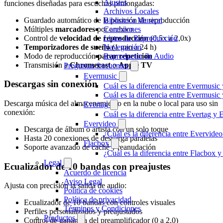
Ajustes
funciones diseñadas para escuchas prolongadas:
Archivos Locales
Guardado automático de la posición de reproducción
Biblioteca Musical
Múltiples
marcadores
por archivo
Conexiones
Control de
velocidad de reproducción
(0,5x a 2,0x)
Listas de Reproducción
Temporizadores de sueño
(1 min a 24 h)
Navegación
Modo de reproducción
parar repetición
Reproductor de Audio
Transmisión a
Chromecast
o
Apple TV
Preguntas frecuentes
Evermusic
Descargas sin conexión
Cuál es la diferencia entre Evermusic
Cuál es la diferencia entre Evermusi
Descarga música del almacenamiento en la nube o local para uso sin
Evertag
conexión:
Cuál es la diferencia entre Evertag y
Evervideo
Descarga de álbum o artista con un solo toque
¿Cuál es la diferencia entre Evervid
Hasta 20 conexiones de descarga paralelas
Flacbox
Soporte avanzado de caché y reanudación
¿Cuál es la diferencia entre Flacbox
Legal
Ecualizador de 10 bandas con preajustes
Acuerdo de licencia
Aviso Legal
Ajusta con precisión la salida de audio:
Política de cookies
Política de privacidad
Ecualizador de 10 bandas con controles visuales
Términos y Condiciones
Perfiles personalizados y preajustados
Productos
Control de ganancia del preamplificador (0 a 2,0)