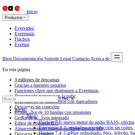
Inicio
Productos
Evervideo
Evermusic
Flacbox
Evertag
Blog
Documentación
Soporte
Legal
Contacto
Acerca de
En esta página
3 millones de descargas
Gracias a nuestros usuarios
Funciones clave que distinguen a Evermusic
Transmisión personal en la nube
CTRL K
Reproductor de audiolibros con marcadores
Descargas sin conexión
Inicio
Ecualizador de 10 bandas con preajustes
Blog
Gestor de archivos integrado
Flacbox 7.6: nuevo motor de audio BASS, efectos,
Editor de etiquetas ID3
Evermusic 8.7: verdadera reproducción sin cortes,
Almacenamiento externo mediante tarjetas SD
Flacbox 7.4: CarPlay rediseñado, Plex, Jellyfin, 
Descarga Evermusic