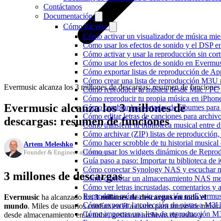
Contáctanos
Documentación
Cómo hacerlo
Cómo activar un visualizador de música mie
Cómo usar los efectos de sonido y el DSP e
Cómo activar y usar la reproducción sin cor
Cómo usar los efectos de sonido en Evermusi
Cómo exportar listas de reproducción de Ap
Cómo crear una lista de reproducción M3U p
Evermusic alcanza los 3 millones de descargas: resumen de funciones
Cómo reproducir tu música desde Mac / PC
Cómo reproducir tu propia música en iPhon
Evermusic alcanza los 3 millones de
Cómo cambiar las portadas de álbumes para pi
Cómo editar letras de canciones para archi
descargas: resumen de funciones
Cómo transferir tu biblioteca musical entre 
Cómo archivar (ZIP) listas de reproducción, 
Cómo hacer scrobble de tu historial musica
Artem Meleshko
Cómo usar los widgets dinámicos de Reprod
Founder & Engineer at Everappz
Guía paso a paso: Importar tu biblioteca de
Cómo conectar Synology NAS y escuchar m
3 millones de descargas
Cómo conectar un almacenamiento NAS me
Cómo ver letras incrustadas, comentarios y
Reproducir música sin conexión en Evermusic
Evermusic
ha alcanzado los
3 millones de descargas en todo el
Cómo exportar la colección de pistas a M
mundo
. Miles de usuarios confían en él a diario para transmitir músic
Cómo importar una lista de reproducción 
desde almacenamiento en la nube, gestionar archivos de audio y