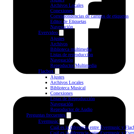
Archivos Locales
Conexiones
Correspondencias de campos de etiquetas
Editor de Etiquetas
Navegación
Evervideo
Ajustes
Archivos
Biblioteca multimedia
Listas de reproducción
Navegación
Reproductor Multimedia
Flacbox
Ajustes
Archivos Locales
Biblioteca Musical
Conexiones
Listas de Reproducción
Navegación
Reproductor de Audio
Preguntas frecuentes
Evermusic
Cuál es la diferencia entre Evermusic y Fla
Cuál es la diferencia entre Evermusic y Ev