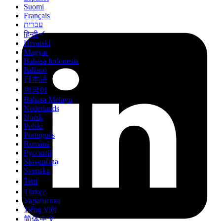
Suomi
Français
עברית
हिन्दी
Hrvatski
Magyar
Bahasa Indonesia
Italiano
日本語
한국어
Bahasa Melayu
Nederlands
Norsk
Polski
Português
Română
Русский
Slovenčina
Svenska
ไทย
Türkçe
Українська
Tiếng Việt
简体中文