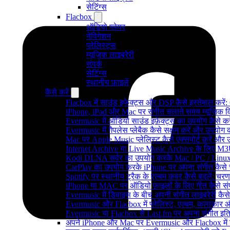
सेटिंग्स
Flacbox
ऑडियो प्लेयर
नेविगेशन
प्लेलिस्ट्स
म्यूज़िक लाइब्रेरी
संपर्क
सेटिंग्स
स्थानीय फ़ाइलें
कैसे करें
Flacbox में साउंड इफेक्ट्स और DSP कैसे इस्तेमाल करें
iPhone, iPad और Mac पर संगीत चलाते समय म्यूज़िक विज
Evermusic में ऑडियो साउंड इफ़ेक्ट्स का उपयोग कैसे करें:
Evermusic में गैपलेस प्लेबैक कैसे सक्षम करें और उपयोग क
Mac पर Apple Music प्लेलिस्ट कैसे एक्सपोर्ट करें और उन
Internet Archive या Live Music Archive के लिए M3U प
Kodi DLNA सर्वर का उपयोग करके Mac / PC / Linux 
CarPlay का उपयोग करके iPhone पर अपना संगीत कैसे 
Spotify पर स्थानीय ट्रैक के एल्बम कवर कैसे बदलें: 
iPhone या MAC पर ऑडियो फ़ाइलों के लिए गीत कैसे संप
Evermusic में डिवाइस के बीच अपनी संगीत लाइब्रेरी कै
Evermusic और Flacbox में प्लेलिस्ट, एल्बम, कलाकार और 
Evermusic या Flacbox से Last.fm पर अपना संगीत इतिह
अपने iPhone और Mac पर Evermusic और Flacbox में डाय