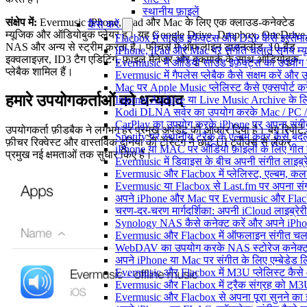
स्थानीय फ़ाइलें
संक्षेप में:
Evermusic iPhone, iPad और Mac के लिए एक क्लाउड-कनेक्टेड
कैसे करें
म्यूजिक और ऑडियोबुक प्लेयर है। यह Google Drive, Dropbox, OneDrive
Flacbox में साउंड इफेक्ट्स और DSP कैसे इस्तेम
NAS और अन्य से स्ट्रीम करता है। फीचर्स में ऑफलाइन डाउनलोड, 10-बैंड
iPhone, iPad और Mac पर संगीत चलाते समय म्यूज़
इक्वलाइज़र, ID3 टैग एडिटिंग, फ़ाइल मैनेजर और बुकमार्क के साथ ऑडियोबुक
Evermusic में ऑडियो साउंड इफ़ेक्ट्स का उपयोग कैस
प्लेबैक शामिल हैं।
Evermusic में गैपलेस प्लेबैक कैसे सक्षम करें और 
Mac पर Apple Music प्लेलिस्ट कैसे एक्सपोर्ट करें
हमारे उपयोगकर्ताओं को धन्यवाद
Internet Archive या Live Music Archive के लि
Kodi DLNA सर्वर का उपयोग करके Mac / PC / 
CarPlay का उपयोग करके iPhone पर अपना संगीत
उपयोगकर्ता फ़ीडबैक ने लगभग हर प्रमुख अपडेट को आकार दिया है। बग रिपोर्ट,
Spotify पर स्थानीय ट्रैक के एल्बम कवर कैसे ब
फ़ीचर रिक्वेस्ट और वास्तविक दुनिया की टेस्टिंग ने छोटे UI ट्वीक्स से लेकर
iPhone या MAC पर ऑडियो फ़ाइलों के लिए गीत कै
प्रमुख नई क्षमताओं तक सुधार किए हैं।
Evermusic में डिवाइस के बीच अपनी संगीत लाइब्र
Evermusic और Flacbox में प्लेलिस्ट, एल्बम, कला
Evermusic या Flacbox से Last.fm पर अपना संगी
अपने iPhone और Mac पर Evermusic और Flacbox म
चरण-दर-चरण मार्गदर्शिका: अपनी iCloud लाइब्र
Synology NAS कैसे कनेक्ट करें और अपने iPhone
Evermusic और Flacbox में ऑफलाइन संगीत चलाएं:
WebDAV का उपयोग करके NAS स्टोरेज कनेक्ट कर
अपने iPhone या Mac पर संगीत के लिए एम्बेडेड लिर
Evermusic और Flacbox में M3U प्लेलिस्ट कैसे
Evermusic और Flacbox में ट्रैक संग्रह को M3U
Evermusic और Flacbox से अपना पूरा सुनने का इत