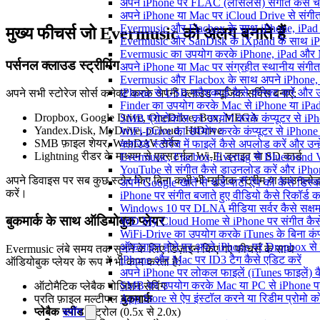
अपने iPhone पर FLAC (लॉसलेस) संगीत कैसे च
अपने iPhone या Mac पर iCloud Drive से संगीत क
Evermusic और Flacbox के साथ iPhone, iPad और M
मुख्य फीचर्स जो Evermusic को अलग बनाते हैं
Evermusic और SanDisk के iXpand के साथ iPho
Evermusic का उपयोग करके iPhone, iPad और Ma
पर्सनल क्लाउड स्ट्रीमिंग
अपने iPhone या Mac पर संग्रहीत स्थानीय संगीत
Evermusic और Flacbox के साथ अपने iPhone, i
iPhone से USB फ्लैशकार्ड कैसे कनेक्ट करें और उस 
अपने सभी स्टोरेज सोर्स कनेक्ट करके अपनी क्लाउड म्यूजिक सर्विस बनाएं:
Finder का उपयोग करके Mac से iPhone या iPad में
Dropbox, Google Drive, OneDrive, Box, MEGA
SMB प्रोटोकॉल का उपयोग करके कंप्यूटर से iPhone
Yandex.Disk, MyDrive, pCloud, HiDrive
WiFi-Drive का उपयोग करके कंप्यूटर से iPhone में
SMB फ़ाइल शेयर, WebDAV सर्वर
क्लाउड स्टोरेज में फाइलें कैसे अपलोड करें और उन
Lightning रीडर के माध्यम से एक्सटर्नल Wi-Fi ड्राइव या SD कार्ड
Evermusic, Flacbox, Evertag से Bluesound V
YouTube से संगीत कैसे डाउनलोड करें और iPhon
अपने डिवाइस पर सब कुछ स्टोर किए बिना कभी भी म्यूजिक स्ट्रीम या डाउनलो
अपने Google खाते से थर्ड-पार्टी ऐप को कैसे डिस्कन
करें।
iPhone पर संगीत बजाते हुए वीडियो कैसे रिकॉर्ड कर
Windows 10 पर DLNA मीडिया सर्वर कैसे सक्षम 
बुकमार्क के साथ ऑडियोबुक प्लेयर
WD My Cloud Home से iPhone पर संगीत कैसे
WiFi-Drive का उपयोग करके iTunes के बिना कंप्यूट
ऑफलाइन होने पर अपने iPhone पर Dropbox से 
Evermusic लंबे समय तक सुनने के लिए डिज़ाइन किए गए फीचर्स के साथ
iPhone और Mac पर ID3 टैग कैसे एडिट करें
ऑडियोबुक प्लेयर के रूप में भी काम करता है:
अपने iPhone पर लोकल फाइलें (iTunes फाइलें) क
SMB का उपयोग करके Mac या PC से iPhone पर अ
ऑटोमैटिक प्लेबैक पोज़िशन सेविंग
App Store से ऐप इंस्टॉल करने या रिडीम प्रोम
प्रति फ़ाइल मल्टीपल
बुकमार्क
प्लेबैक स्पीड
कंट्रोल (0.5x से 2.0x)
ब्लॉग