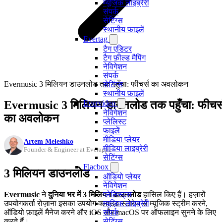
म्यूजिक लाइब्रेरी
संपर्क
सेटिंग्स
स्थानीय फाइलें
Evertag
टैग एडिटर
टैग फ़ील्ड मैपिंग
नेविगेशन
संपर्क
Evermusic 3 मिलियन डाउनलोड तक पहुँचा: फीचर्स का अवलोकन
सेटिंग्स
स्थानीय फ़ाइलें
Evermusic 3 मिलियन डाउनलोड तक पहुँचा: फीचर्
Evervideo
नेविगेशन
का अवलोकन
प्लेलिस्ट
फाइलें
मीडिया प्लेयर
Artem Meleshko
मीडिया लाइब्रेरी
Founder & Engineer at Everappz
सेटिंग्स
Flacbox
3 मिलियन डाउनलोड
ऑडियो प्लेयर
नेविगेशन
Evermusic
ने
दुनिया भर में 3 मिलियन डाउनलोड
हासिल किए हैं। हज़ारों
प्लेलिस्ट्स
उपयोगकर्ता रोज़ाना इसका उपयोग क्लाउड स्टोरेज से म्यूजिक स्ट्रीम करने,
म्यूज़िक लाइब्रेरी
ऑडियो फ़ाइलें मैनेज करने और iOS और macOS पर ऑफलाइन सुनने के लिए
संपर्क
करते हैं।
सेटिंग्स