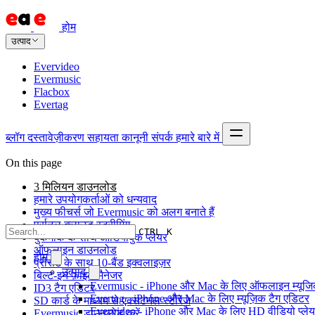
होम
उत्पाद
Evervideo
Evermusic
Flacbox
Evertag
ब्लॉग
दस्तावेज़ीकरण
सहायता
कानूनी
संपर्क
हमारे बारे में
On this page
3 मिलियन डाउनलोड
हमारे उपयोगकर्ताओं को धन्यवाद
मुख्य फीचर्स जो Evermusic को अलग बनाते हैं
पर्सनल क्लाउड स्ट्रीमिंग
CTRL K
बुकमार्क के साथ ऑडियोबुक प्लेयर
ऑफलाइन डाउनलोड
होम
प्रीसेट के साथ 10-बैंड इक्वलाइज़र
उत्पाद
बिल्ट-इन फ़ाइल मैनेजर
Evermusic - iPhone और Mac के लिए ऑफलाइन म्यूजिक
ID3 टैग एडिटर
Evertag - iPhone और Mac के लिए म्यूज़िक टैग एडिटर
SD कार्ड के माध्यम से एक्सटर्नल स्टोरेज
Evervideo - iPhone और Mac के लिए HD वीडियो प्ले
Evermusic डाउनलोड करें