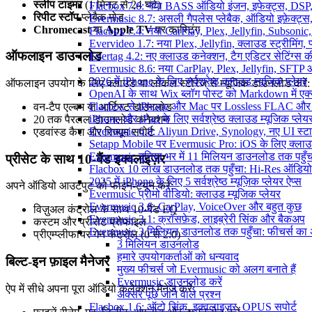
स्लीप टाइमर
(1 मिनट से 24 घंटे)
Flacbox 7.6: नया BASS ऑडियो इंजन, इफेक्ट्स, DSP, 
रिपीट स्टॉप
प्लेबैक मोड
Evermusic 8.7: असली गैपलेस प्लेबैक, ऑडियो इफ़ेक्ट्स, 
Chromecast
या
Apple TV
पर कास्टिंग
Flacbox 7.4: नया CarPlay, Plex, Jellyfin, Subsonic
Evervideo 1.7: नया Plex, Jellyfin, क्लाउड स्ट्रीमिंग, प
ऑफलाइन डाउनलोड
Evertag 4.2: नए क्लाउड कनेक्शन, टैग एडिटर सेटिंग्स की
Evermusic 8.6: नया CarPlay, Plex, Jellyfin, SFTP 
2026 में iPhone के लिए सर्वश्रेष्ठ क्लाउड म्यूजिक प्लेयर
ऑफलाइन उपयोग के लिए क्लाउड या लोकल स्टोरेज से म्यूजिक डाउनलोड करें:
OpenAI के साथ Wix ब्लॉग पोस्ट को Markdown में एक्सप
Flacbox से iPhone और Mac पर Lossless FLAC और
वन-टैप एल्बम या आर्टिस्ट डाउनलोड
iPhone और iPad के लिए सर्वश्रेष्ठ क्लाउड म्यूजिक प्लेय
20 तक पैरलल डाउनलोड कनेक्शन
Evermusic 6.8: Aliyun Drive, Synology, नए UI स्ट
एडवांस्ड कैश और रिज्यूम सपोर्ट
Setapp Mobile पर Evermusic Pro: iOS के लिए क्लाउ
Evermusic दुनिया भर में 11 मिलियन डाउनलोड तक पहुँच
प्रीसेट के साथ 10-बैंड इक्वलाइज़र
Flacbox 10 लाख डाउनलोड तक पहुँचा: Hi-Res ऑडियो
2025 में iPhone के लिए 5 सर्वश्रेष्ठ म्यूज़िक प्लेयर ऐप्स
अपने ऑडियो आउटपुट को फाइन-ट्यून करें:
Evermusic प्रोमो वीडियो: क्लाउड म्यूजिक प्लेयर
Evermusic 3.6: CarPlay, VoiceOver और बहुत कुछ
विज़ुअल कंट्रोल के साथ 10-बैंड EQ
Evermusic 3.1: क्रॉसफ़ेड, लाइब्रेरी सिंक और बैकअप
कस्टम और प्रीसेट प्रोफाइल
Evermusic 3 मिलियन डाउनलोड तक पहुँचा: फीचर्स क
प्रीएम्प्लीफायर गेन कंट्रोल (0 से 2.0)
3 मिलियन डाउनलोड
हमारे उपयोगकर्ताओं को धन्यवाद
बिल्ट-इन फ़ाइल मैनेजर
मुख्य फीचर्स जो Evermusic को अलग बनाते हैं
Evermusic डाउनलोड करें
ऐप में सीधे अपना पूरा ऑडियो कलेक्शन मैनेज करें:
अक्सर पूछे जाने वाले प्रश्न
Flacbox 1.6: ऑटो सिंक, इक्वलाइज़र, OPUS सपोर्ट