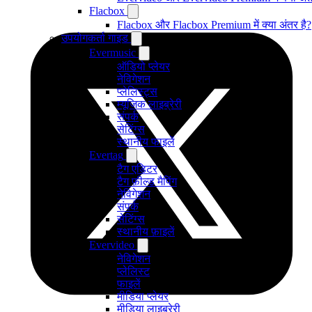
Flacbox
Flacbox और Flacbox Premium में क्या अंतर है?
उपयोगकर्ता गाइड
Evermusic
ऑडियो प्लेयर
नेविगेशन
प्लेलिस्ट्स
म्यूजिक लाइब्रेरी
संपर्क
सेटिंग्स
स्थानीय फाइलें
Evertag
टैग एडिटर
टैग फ़ील्ड मैपिंग
नेविगेशन
संपर्क
सेटिंग्स
स्थानीय फ़ाइलें
Evervideo
नेविगेशन
प्लेलिस्ट
फाइलें
मीडिया प्लेयर
मीडिया लाइब्रेरी