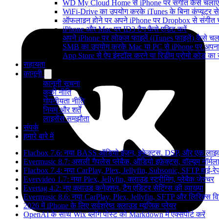
WD My Cloud Home से iPhone पर संगीत कैसे चलाएं
WiFi-Drive का उपयोग करके iTunes के बिना कंप्यूटर से iP
ऑफलाइन होने पर अपने iPhone पर Dropbox से संगीत 
iPhone और Mac पर ID3 टैग कैसे एडिट करें
अपने iPhone पर लोकल फाइलें (iTunes फाइलें) कैसे चला
SMB का उपयोग करके Mac या PC से iPhone पर अपना सं
App Store से ऐप इंस्टॉल करने या रिडीम प्रोमो कोड क
सहायता
कानूनी
कानूनी सूचना
कुकी नीति
गोपनीयता नीति
नियम और शर्तें
लाइसेंस समझौता
संपर्क
हमारे बारे में
Flacbox 7.6: नया BASS ऑडियो इंजन, इफेक्ट्स, DSP, और एक लाइव म
Evermusic 8.7: असली गैपलेस प्लेबैक, ऑडियो इफ़ेक्ट्स, वॉल्यूम नॉर्मल
Flacbox 7.4: नया CarPlay, Plex, Jellyfin, Subsonic, SFTP हाई-र
Evervideo 1.7: नया Plex, Jellyfin, क्लाउड स्ट्रीमिंग, प्लेबैक जेस्चर
Evertag 4.2: नए क्लाउड कनेक्शन, टैग एडिटर सेटिंग्स की व्याख्या
Evermusic 8.6: नया CarPlay, Plex, Jellyfin, SFTP और लिरिक्स वि
2026 में iPhone के लिए सर्वश्रेष्ठ क्लाउड म्यूजिक प्लेयर
OpenAI के साथ Wix ब्लॉग पोस्ट को Markdown में एक्सपोर्ट करें