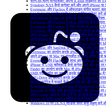
चरण-दर-चरण मार्गदर्शिका: अपनी iCloud लाइब्रेरी को
Synology NAS कैसे कनेक्ट करें और अपने iPhone या Ma
Evermusic और Flacbox में ऑफलाइन संगीत चलाएं: क्लाउ
WebDAV का उपयोग करके NAS स्टोरेज कनेक्ट करें और 
अपने iPhone या Mac पर संगीत के लिए एम्बेडेड लिरिक्स, ट
Evermusic और Flacbox में M3U प्लेलिस्ट कैसे आयात क
Evermusic और Flacbox में ट्रैक संग्रह को M3U, CSV औ
Evermusic और Flacbox से अपना पूरा सुनने का इतिहास L
अपने iPhone पर FLAC (लॉसलेस) संगीत कैसे चलाएं
अपने iPhone या Mac पर iCloud Drive से संगीत कैसे स्ट
Evermusic और Flacbox के साथ iPhone, iPad और Mac पर अ
Evermusic और SanDisk के iXpand के साथ iPhone पर 
Evermusic का उपयोग करके iPhone, iPad और Mac पर ऑ
अपने iPhone या Mac पर संग्रहीत स्थानीय संगीत कैसे च
Evermusic और Flacbox के साथ अपने iPhone, iPad या
iPhone से USB फ्लैशकार्ड कैसे कनेक्ट करें और उस पर मौजू
Finder का उपयोग करके Mac से iPhone या iPad में फ़ाइले
SMB प्रोटोकॉल का उपयोग करके कंप्यूटर से iPhone में फ़
WiFi-Drive का उपयोग करके कंप्यूटर से iPhone में वायरले
क्लाउड स्टोरेज में फाइलें कैसे अपलोड करें और उन्हें Ev
Evermusic, Flacbox, Evertag से Bluesound VAULT के
YouTube से संगीत कैसे डाउनलोड करें और iPhone पर ऑफ
अपने Google खाते से थर्ड-पार्टी ऐप को कैसे डिस्कनेक्ट कर
iPhone पर संगीत बजाते हुए वीडियो कैसे रिकॉर्ड करें
Windows 10 पर DLNA मीडिया सर्वर कैसे सक्षम करें औ