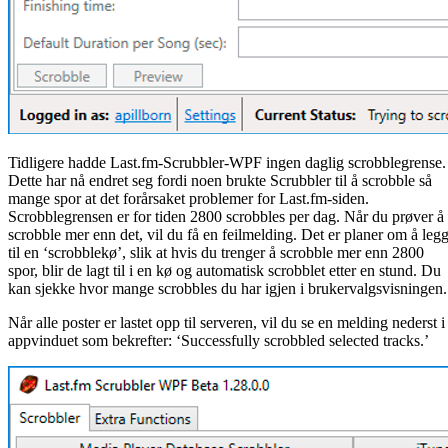
Tidligere hadde Last.fm-Scrubbler-WPF ingen daglig scrobblegrense.
Dette har nå endret seg fordi noen brukte Scrubbler til å scrobble så
mange spor at det forårsaket problemer for Last.fm-siden.
Scrobblegrensen er for tiden 2800 scrobbles per dag. Når du prøver å
scrobble mer enn det, vil du få en feilmelding. Det er planer om å leg
til en ‘scrobblekø’, slik at hvis du trenger å scrobble mer enn 2800
spor, blir de lagt til i en kø og automatisk scrobblet etter en stund. Du
kan sjekke hvor mange scrobbles du har igjen i brukervalgsvisningen.
Når alle poster er lastet opp til serveren, vil du se en melding nederst i
appvinduet som bekrefter: ‘Successfully scrobbled selected tracks.’