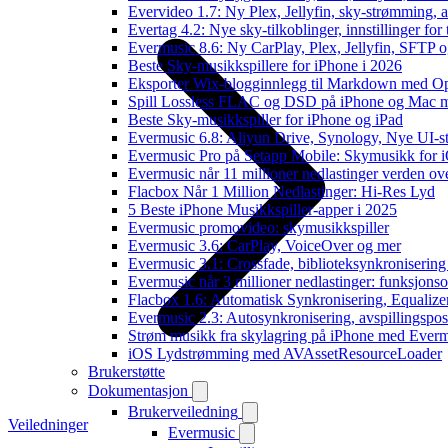
Evervideo 1.7: Ny Plex, Jellyfin, sky-strømming, a
Evertag 4.2: Nye sky-tilkoblinger, innstillinger for 
Evermusic 8.6: Ny CarPlay, Plex, Jellyfin, SFTP o
Beste Sky-musikkspillere for iPhone i 2026
Eksporter Wix-blogginnlegg til Markdown med 
Spill Lossless FLAC og DSD på iPhone og Mac 
Beste Sky-musikkspiller for iPhone og iPad
Evermusic 6.8: Aliyun Drive, Synology, Nye UI-st
Evermusic Pro på Setapp Mobile: Skymusikk for 
Evermusic når 11 millioner nedlastinger verden ov
Flacbox Når 1 Million Nedlastinger: Hi-Res Lyd
5 Beste iPhone Musikkspiller-apper i 2025
Evermusic promovideo: skymusikkspiller
Evermusic 3.6: CarPlay, VoiceOver og mer
Evermusic 3.1: Crossfade, biblioteksynkronisering
Evermusic når 3 millioner nedlastinger: funksjonso
Flacbox 1.6: Automatisk Synkronisering, Equalize
Evermusic 2.3: Autosynkronisering, avspillingspos
Strøm musikk fra skylagring på iPhone med Ever
iOS Lydstrømming med AVAssetResourceLoader
Brukerstøtte
Dokumentasjon
Brukerveiledning
Veiledninger
Evermusic