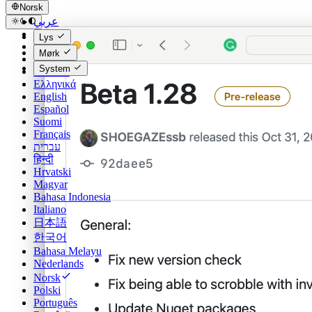
Norsk
عربي
Català
Lys
Čeština
Mørk
Dansk
System
Deutsch
Ελληνικά
English
Español
Suomi
Français
עברית
हिन्दी
Hrvatski
Magyar
Bahasa Indonesia
Italiano
日本語
한국어
Bahasa Melayu
Nederlands
Norsk
Polski
Português