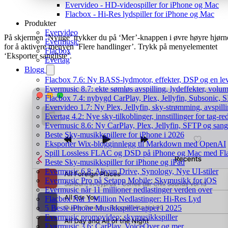
Evervideo - HD-videospiller for iPhone og Mac
Flacbox - Hi-Res lydspiller for iPhone og Mac
Produkter
Evervideo
På skjermen ‘Nylige’ trykker du på ‘Mer’-knappen i øvre høyre hjørn
Evermusic
for å aktivere menyen ‘Flere handlinger’. Trykk på menyelementet
Flacbox
‘Eksporter sangliste’.
Evertag
Blogg
Flacbox 7.6: Ny BASS-lydmotor, effekter, DSP og en le
Evermusic 8.7: ekte sømløs avspilling, lydeffekter, volum
Flacbox 7.4: nybygd CarPlay, Plex, Jellyfin, Subsonic, S
Evervideo 1.7: Ny Plex, Jellyfin, sky-strømming, avspill
Evertag 4.2: Nye sky-tilkoblinger, innstillinger for tag-red
Evermusic 8.6: Ny CarPlay, Plex, Jellyfin, SFTP og sang
Beste Sky-musikkspillere for iPhone i 2026
Eksporter Wix-blogginnlegg til Markdown med OpenAI
Spill Lossless FLAC og DSD på iPhone og Mac med Fl
Beste Sky-musikkspiller for iPhone og iPad
Evermusic 6.8: Aliyun Drive, Synology, Nye UI-stiler
Evermusic Pro på Setapp Mobile: Skymusikk for iOS
Evermusic når 11 millioner nedlastinger verden over
Flacbox Når 1 Million Nedlastinger: Hi-Res Lyd
5 Beste iPhone Musikkspiller-apper i 2025
Evermusic promovideo: skymusikkspiller
Evermusic 3.6: CarPlay, VoiceOver og mer