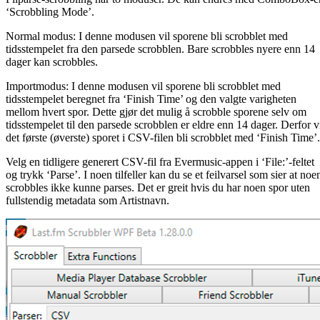
‘Scrobbling Mode’.
Normal modus: I denne modusen vil sporene bli scrobblet med
tidsstempelet fra den parsede scrobblen. Bare scrobbles nyere enn 14
dager kan scrobbles.
Importmodus: I denne modusen vil sporene bli scrobblet med
tidsstempelet beregnet fra ‘Finish Time’ og den valgte varigheten
mellom hvert spor. Dette gjør det mulig å scrobble sporene selv om
tidsstempelet til den parsede scrobblen er eldre enn 14 dager. Derfor v
det første (øverste) sporet i CSV-filen bli scrobblet med ‘Finish Time’.
Velg en tidligere generert CSV-fil fra Evermusic-appen i ‘File:’-feltet
og trykk ‘Parse’. I noen tilfeller kan du se et feilvarsel som sier at noe
scrobbles ikke kunne parses. Det er greit hvis du har noen spor uten
fullstendig metadata som Artistnavn.