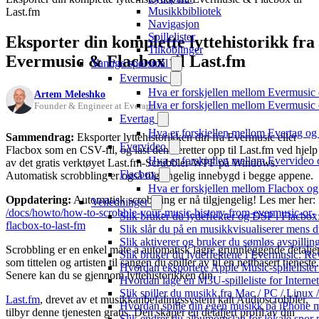
Musikkbibliotek
Last.fm
Navigasjon
Spillelister
Eksporter din komplette lyttehistorikk fra
Tilkoblinger
Evermusic & Flacbox til Last.fm
Vanlige spørsmål
Evermusic
Hva er forskjellen mellom Evermusic
Artem Meleshko
Hva er forskjellen mellom Evermusi
Founder & Engineer at Everappz
Evertag
Hva er forskjellen mellom Evertag o
Sammendrag:
Eksporter lyttehistorikken din fra Evermusic eller
Evervideo
Flacbox som en CSV-fil, og last den deretter opp til Last.fm ved hjelp
Hva er forskjellen mellom Evervideo
av det gratis verktøyet Last.fm-Scrubbler-WPF på Windows.
Flacbox
Automatisk scrobbling er også tilgjengelig innebygd i begge appene.
Hva er forskjellen mellom Flacbox o
Oppdatering:
Automatisk scrobbling er nå tilgjengelig! Les mer her:
Veiledninger
/docs/howto/how-to-scrobble-your-music-history-from-evermusic-or-
Slik bruker du lydeffekter og DSP i Flacbo
flacbox-to-last-fm
Slik slår du på en musikkvisualiserer mens 
Slik aktiverer og bruker du sømløs avspillin
Scrobbling er en enkel måte å automatisk lagre grunnleggende detalje
Slik bruker du lydeffektene i Evermusic: R
som tittelen og artisten til sangen du spiller av til en nettbasert tjeneste.
Hvordan eksportere Apple Music-spilleliste
Senere kan du se gjennom lyttehistorikken din.
Hvordan lage en M3U-spilleliste for Interne
Slik spiller du musikk fra Mac / PC / Lin
Last.fm
, drevet av et musikkanbefalingssystem kalt Audioscrobbler,
Hvordan spille din egen musikk på iPhone 
tilbyr denne tjenesten gratis. Den skaper en detaljert profil av din
Slik endrer du albumomslag for lokale spor p