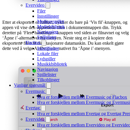
Evervideo
Filer
Innstillinger
Medieavspiller
Etter at eksporten er fullført, trykker du bare på ‘Vis fil’-knappen, og
Mediebibliotek
appen vil vise den opprettede filen i dokumentmappen din. Trykk
Navigasjon
deretter på ‘Flere handlinger’-knappen ved siden av filnavnet og velg
Spillelister
‘Åpne i’-alternativet fra menyen. Neste steg er å kopiere den
Flacbox
eksporterte filen til din stasjonære datamaskin. Du kan enkelt gjøre
dette ved å velge AirDrop-alternativet fra ‘Åpne i’-menyen.
Innstillinger
Lokale filer
Lydspiller
Musikkbibliotek
Navigasjon
Spillelister
Tilkoblinger
Vanlige spørsmål
Evermusic
Hva er forskjellen mellom Evermusic og Flacbox
Hva er forskjellen mellom Evermusic og Evermus
Evertag
Hva er forskjellen mellom Evertag og Evertag Pr
Evervideo
Hva er forskjellen mellom Evervideo og Evervid