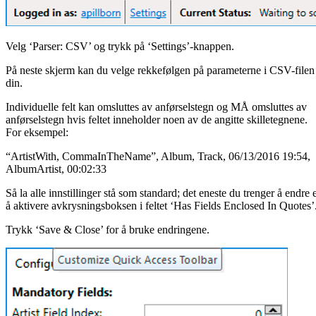
Velg ‘Parser: CSV’ og trykk på ‘Settings’-knappen.
På neste skjerm kan du velge rekkefølgen på parameterne i CSV-filen
din.
Individuelle felt kan omsluttes av anførselstegn og MÅ omsluttes av
anførselstegn hvis feltet inneholder noen av de angitte skilletegnene.
For eksempel:
“ArtistWith, CommaInTheName”, Album, Track, 06/13/2016 19:54,
AlbumArtist, 00:02:33
Så la alle innstillinger stå som standard; det eneste du trenger å endre 
å aktivere avkrysningsboksen i feltet ‘Has Fields Enclosed In Quotes’
Trykk ‘Save & Close’ for å bruke endringene.