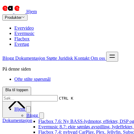
Hjem
Produkter
Evervideo
Evermusic
Flacbox
Evertag
Blogg
Dokumentasjon
Støtte
Juridisk
Kontakt
Om oss
På denne siden
Ofte stilte spørsmål
Bla til toppen
CTRL K
Hjem
Blogg
Dokumentasjon
Flacbox 7.6: Ny BASS-lydmotor, effekter, DSP og
Evermusic 8.7: ekte sømløs avspilling, lydeffekter
Flacbox 7.4: nybygd CarPlay, Plex, Jellyfin, Subso