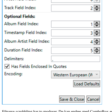
Filparse-scrobbling har to moduser. De kan endres med ComboBox-e