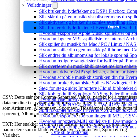
Veiledninger
Slik bruker du lydeffekter og DSP i Flacbox: Com
Slik slår du på en musikkvisualiserer mens du spi
Slik aktiverer og bruker du sømløs avspilling i Ev
Slik bruker du lydeffektene i Evermusic: Reverb,
Hvordan eksportere Apple Music-spillelister og sp
Hvordan lage en M3U-spilleliste for Internet Arch
Slik spiller du musikk fra Mac / PC / Linux / N
Hvordan spille din egen musikk på iPhone med Ca
Slik endrer du albumomslag for lokale spor på Spot
Hvordan redigere sangtekster for lydfiler på iPho
Slik overfører du musikkbiblioteket mellom enheter
Hvordan arkivere (ZIP) spillelister, album, artiste
Hvordan scrobble musikkhistorikken din fra Evermu
Hvordan bruke dynamiske Spilles Nå-widgeter i 
Steg-for-steg guide: Importere iCloud-biblioteket d
Slik kobler du til Synology NAS og lytter til musi
CSV: Dette står for Comma-Separated Values, perfekt for å organiser
Hvordan vise innebygde sangtekster, kommentarer
dataene dine i et ryddig tabellformat. I målfilen finner du parametere
Slik kobler du NAS-lagring via WebDAV og lytter 
som Artistnavn, Albumnavn, Spornavn, Tidsstempel (tiden du lyttet til
Spill frakoblet musikk i Evermusic og Flacbox: Last
sporene), Albumartistnavn og Sporvarighet.
Hvordan eksportere sporsamlingen til M3U, CSV
Hvordan importere M3U-spilleliste til Evermusic 
TXT: Her snakker vi om en ren tekstfil. Den er enkel og grei, med
Eksporter din komplette lyttehistorikk fra Evermus
parametere som inkluderer Artistnavn, Albumnavn, Spornavn og
Ofte stilte spørsmål
Varighet.