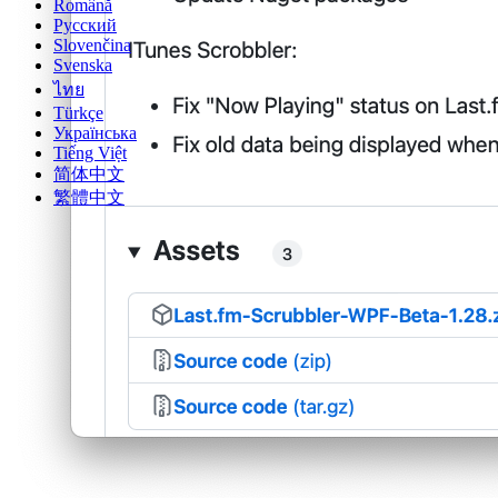
Română
Русский
Slovenčina
Svenska
ไทย
Türkçe
Українська
Tiếng Việt
简体中文
繁體中文