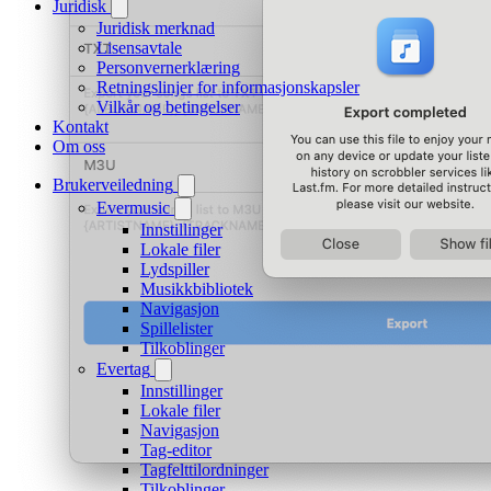
Juridisk
Juridisk merknad
Lisensavtale
Personvernerklæring
Retningslinjer for informasjonskapsler
Vilkår og betingelser
Kontakt
Om oss
Brukerveiledning
Evermusic
Innstillinger
Lokale filer
Lydspiller
Musikkbibliotek
Navigasjon
Spillelister
Tilkoblinger
Evertag
Innstillinger
Lokale filer
Navigasjon
Tag-editor
Tagfelttilordninger
Tilkoblinger