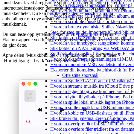
musikksmak ved å registrere sporene du lytter til, enten det er fra
Hvordan redigere sangtekster for lydfiler p
internettradiostasjoner, datamaskinen din eller forskjellige bærbare
Slik overfører du musikkbiblioteket mellom e
musikkenheter. Du kan besøke nettsiden senere for å motta
Hvordan arkivere (ZIP) spillelister, album, a
anbefalinger om nye artister eller album som passer til din
Hvordan scrobble musikkhistorikken din fra 
musikksmak.
Hvordan bruke dynamiske Spilles Nå-widge
Steg-for-steg guide: Importere iCloud-biblio
Du kan laste opp lyttehistorikken din til
Last.fm
fra Evermusic- og
Slik kobler du til Synology NAS og lytter ti
Flacbox-appene ved hjelp av et gratis verktøy, og vi viser deg hvorda
Hvordan vise innebygde sangtekster, komme
du gjør dette.
Slik kobler du NAS-lagring via WebDAV og l
Spill frakoblet musikk i Evermusic og Flacbox
Åpne delen ‘Musikkbibliotek’ i applikasjonen og bla til delen
Hvordan eksportere sporsamlingen til M3U
‘Hurtigtilgang’. Trykk på menyelementet ‘Nylige’.
Hvordan importere M3U-spilleliste til Ever
Eksporter din komplette lyttehistorikk fra E
Ofte stilte spørsmål
Hvordan Spille FLAC (Tapsfri) Musikk på 
Hvordan streame musikk fra iCloud Drive p
Hvordan legge til og vise kommentarer på 
Hvordan lytte til lydbøker på iPhone, iPad
Hvordan spille lokal musikk lagret pa iPhon
Hvordan spille musikk fra USB-minnepinne
Hvordan koble en USB-flashstasjon til iPhone 
Slik bruker du lydequalizeren på iPhone, i
Hvordan overføre filer fra Mac til iPhone el
Hvordan overføre filer trådløst fra en data