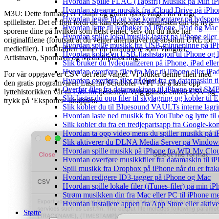
Hvordan Spille FLAC (Tapsfri) Musikk på Min i
Hvordan streame musikk fra iCloud Drive på iPho
M3U: Dette formatet er i bunn og grunn førstevalget for å lage
Hvordan legge til og vise kommentarer på lydspo
spillelister. Det er flott fordi du kan eksportere sanglisten din og nyte
Hvordan lytte til lydbøker på iPhone, iPad og Ma
sporene dine på hvilken som helst enhet, selv om du ikke har
Hvordan spille lokal musikk lagret pa iPhone elle
originalfilene (forutsatt at du velger alternativet for absolutt URL for
Hvordan spille musikk fra USB-minnepinne på iP
mediefiler). I utdatafilen finner du parametere som Varighet,
Hvordan koble en USB-flashstasjon til iPhone og lyt
Artistnavn, Spornavn og Mediefilplassering.
Slik bruker du lydequalizeren på iPhone, iPad el
Hvordan overføre filer fra Mac til iPhone eller iP
For vår oppgave er CSV det rette valget. Vi bruker denne filen med
Hvordan overføre filer trådløst fra en datamaskin 
den gratis programvaren Last.fm-Scrubbler-WPF for å laste opp
Overfør filer fra datamaskinen til iPhone med SM
lyttehistorikken vår til
Last.fm
-tjenesten. Velg ganske enkelt CSV og
Slik laster du opp filer til skylagring og kobler til
trykk på ‘Eksporter’-knappen.
Slik kobler du til Bluesound VAULTs interne lagri
Hvordan laste ned musikk fra YouTube og lytte til
Slik kobler du fra en tredjepartsapp fra Google-ko
Hvordan ta opp video mens du spiller musikk på 
Slik aktiverer du DLNA Media Server på Windows 
Hvordan spille musikk på iPhone fra WD My Cl
Hvordan overføre musikkfiler fra datamaskin til 
Spill musikk fra Dropbox på iPhone når du er frak
Hvordan redigere ID3-tagger på iPhone og Mac
Hvordan spille lokale filer (iTunes-filer) på min i
Strøm musikken din fra Mac eller PC til iPhone
Hvordan installere appen fra App Store eller akti
Støtte