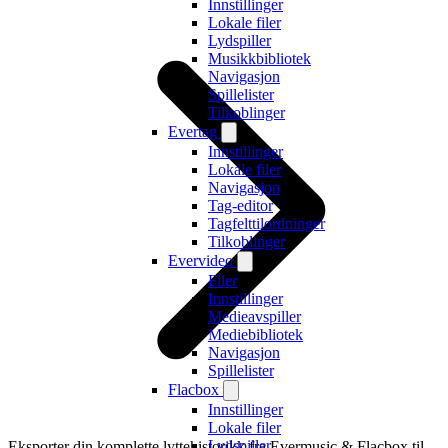
Innstillinger
Lokale filer
Lydspiller
Musikkbibliotek
Navigasjon
Spillelister
Tilkoblinger
Evertag
Innstillinger
Lokale filer
Navigasjon
Tag-editor
Tagfelttilordninger
Tilkoblinger
Evervideo
Filer
Innstillinger
Medieavspiller
Mediebibliotek
Navigasjon
Spillelister
Flacbox
Innstillinger
Lokale filer
Lydspiller
Eksporter din komplette lyttehistorikk fra Evermusic & Flacbox til