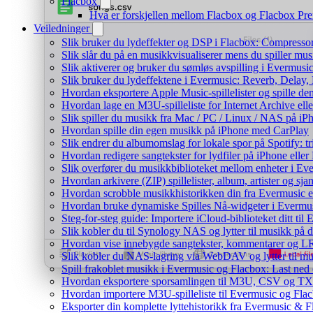
Flacbox
Hva er forskjellen mellom Flacbox og Flacbox P
Veiledninger
Slik bruker du lydeffekter og DSP i Flacbox: Compresso
Slik slår du på en musikkvisualiserer mens du spiller m
Slik aktiverer og bruker du sømløs avspilling i Evermusi
Slik bruker du lydeffektene i Evermusic: Reverb, Delay,
Hvordan eksportere Apple Music-spillelister og spille d
Hvordan lage en M3U-spilleliste for Internet Archive ell
Slik spiller du musikk fra Mac / PC / Linux / NAS på
Hvordan spille din egen musikk på iPhone med CarPlay
Slik endrer du albumomslag for lokale spor på Spotify: t
Hvordan redigere sangtekster for lydfiler på iPhone ell
Slik overfører du musikkbiblioteket mellom enheter i Eve
Hvordan arkivere (ZIP) spillelister, album, artister og s
Hvordan scrobble musikkhistorikken din fra Evermusic el
Hvordan bruke dynamiske Spilles Nå-widgeter i Evermu
Steg-for-steg guide: Importere iCloud-biblioteket ditt ti
Slik kobler du til Synology NAS og lytter til musikk på 
Hvordan vise innebygde sangtekster, kommentarer og LR
Slik kobler du NAS-lagring via WebDAV og lytter til mu
Spill frakoblet musikk i Evermusic og Flacbox: Last ned og
Hvordan eksportere sporsamlingen til M3U, CSV og TX
Hvordan importere M3U-spilleliste til Evermusic og Fla
Eksporter din komplette lyttehistorikk fra Evermusic & F