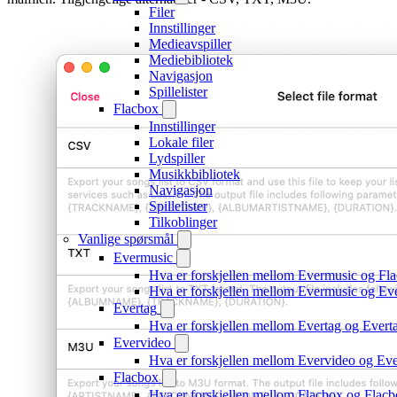
Filer
Innstillinger
Medieavspiller
Mediebibliotek
Navigasjon
Spillelister
Flacbox
Innstillinger
Lokale filer
Lydspiller
Musikkbibliotek
Navigasjon
Spillelister
Tilkoblinger
Vanlige spørsmål
Evermusic
Hva er forskjellen mellom Evermusic og Fl
Hva er forskjellen mellom Evermusic og E
Evertag
Hva er forskjellen mellom Evertag og Ever
Evervideo
Hva er forskjellen mellom Evervideo og E
Flacbox
Hva er forskjellen mellom Flacbox og Fla