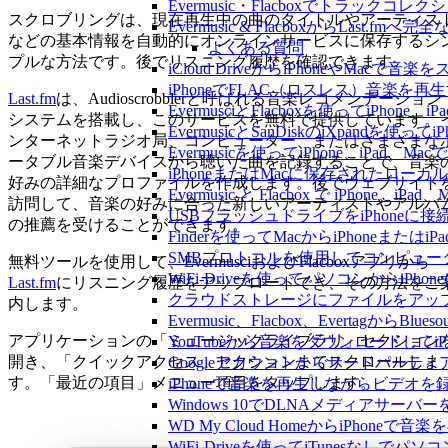
Evermusic・Flacboxでトラック
スクロブリングは、現在再生中の曲のタイトルやアーティス
Evermusic & FlacboxからLast
などの基本情報を自動的にオンラインサービスに保存するシ
よくある質問
プルな方法です。後でリスニング履歴を確認できます。
iCloud DriveからiPhoneやMac
iPhoneでFLAC（ロスレス）音楽を再
Last.fm
は、Audioscrobblerと呼ばれる音楽レコメンデーション
EvermusciとFlacboxを使ってiP
システムを搭載し、このサービスを無料で提供しています。
EvermusicとSanDiskのiXpand
ンターネットラジオ局、コンピューター、またはさまざまな
Evermusicを使ってiPhone、iPad
ータブル音楽デバイスから聴いた曲を記録することで、音楽
iPhoneまたはMacに保存されたロー
好みの詳細なプロファイルを作成します。後でウェブサイト
Evermusic と Flacbox で iPho
訪問して、音楽の好みに合った新しいアーティストやアルバ
USBフラッシュドライブをiPhone
の推薦を受けることができます。
Finderを使ってMacからiPhoneまた
SMBプロトコルを使用してコンピュータ
無料ツールを使用して、EvermusciおよびFlacboxアプリから
WiFi-Driveを使ってパソコンからi
Last.fm
にリスニング履歴をアップロードでき、その方法をご
クラウドストレージにファイルをアップロードし
内します。
Evermusic、Flacbox、Evertagか
アプリケーションの「ミュージックライブラリ」セクション
YouTubeから音楽をダウンロードしてi
開き、「クイックアクセス」セクションまでスクロールしま
Googleアカウントからサードパーテ
す。「最近の項目」メニュー項目をタップします。
iPhoneで音楽を再生しながらビデオを
Windows 10でDLNAメディアサーバ
WD My Cloud HomeからiPhoneで
WiFi-Driveを使ってiTunesなしで