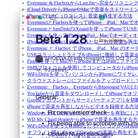
Evermusic & FlacboxからLast.fmへ完全な
iCloud DriveからiPhoneやMacで音楽をストリ
iPhoneでFLAC（ロスレス）音楽を再生する方法
EvermusciとFlacboxを使ってiPhone、iP
EvermusicとSanDiskのiXpandを使ってiP
Evermusicを使ってiPhone、iPad、Macでオー
iPhoneまたはMacに保存されたローカル音楽を再
Evermusic と Flacbox で iPhone、iPad
USBフラッシュドライブをiPhoneに接続して音
Finderを使ってMacからiPhoneまたはiPadにフ
SMBプロトコルを使用してコンピュータからiPho
WiFi-Driveを使ってパソコンからiPhoneにワ
クラウドストレージにファイルをアップロードしてEverm
Evermusic、Flacbox、EvertagからBluesou
YouTubeから音楽をダウンロードしてiPhoneで
Googleアカウントからサードパーティアプリを切
iPhoneで音楽を再生しながらビデオを録画する方
Windows 10でDLNAメディアサーバーを有効にし
WD My Cloud HomeからiPhoneで音楽を再生する
WiFi-Driveを使ってiTunesなしでパソコンから
オフライン時にiPhoneでDropboxの音楽を再生する