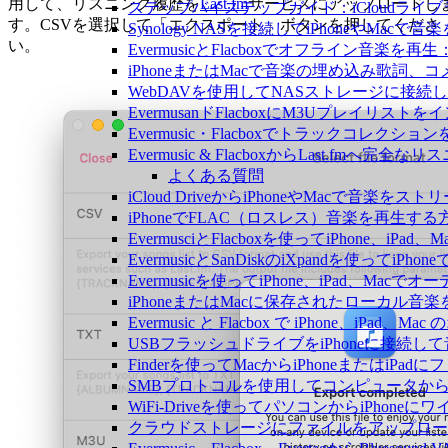
用して、リスニング履歴を
Last.fm
サービスにアップロードし
ステップバイステップガイド：iCloudライブラリを
す。CSVを選択して「エクスポート」ボタンを押してくださ
Synology NASを接続してiPhoneやMacで
い。
EvermusicとFlacboxでオフライン
iPhoneまたはMacで音楽の埋め込み歌詞、
WebDAVを使用してNASストレージに接続し、
EvermusanドFlacboxにM3Uプレイリス
Evermusic・Flacboxでトラックコレク
Evermusic & FlacboxからLast.fmへ
よくある質問
iCloud DriveからiPhoneやMacで音楽を
iPhoneでFLAC（ロスレス）音楽を再生する
EvermusciとFlacboxを使ってiPhon
EvermusicとSanDiskのiXpandを使っ
Evermusicを使ってiPhone、iPad、Ma
iPhoneまたはMacに保存されたローカル音
Evermusic と Flacbox で iPhone、i
USBフラッシュドライブをiPhoneに接続
Finderを使ってMacからiPhoneまたはiP
SMBプロトコルを使用してコンピュータからi
WiFi-Driveを使ってパソコンからiPho
クラウドストレージにファイルをアップロードしてEv