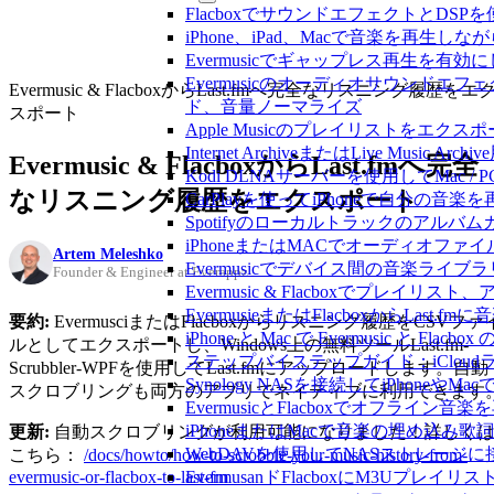
FlacboxでサウンドエフェクトとDSPを使う方
iPhone、iPad、Macで音楽を再
Evermusicでギャップレス再生を有効
Evermusicのオーディオサウン
Evermusic & FlacboxからLast.fmへ完全なリスニング履歴をエ
ド、音量ノーマライズ
スポート
Apple Musicのプレイリストをエクスポ
Internet ArchiveまたはLive Musi
Evermusic & FlacboxからLast.fmへ完全
Kodi DLNAサーバーを使用してMac / PC
なリスニング履歴をエクスポート
CarPlayを使ってiPhoneで自分の音
Spotifyのローカルトラックのア
iPhoneまたはMACでオーディオフ
Artem Meleshko
Evermusicでデバイス間の音楽ラ
Founder & Engineer at Everappz
Evermusic & Flacboxでプ
EvermusieまたはFlacboxからLas
要約:
EvermusciまたはFlacboxからリスニング履歴をCSVファ
iPhone と Mac で Evermusic 
ルとしてエクスポートし、Windows上の無料ツールLast.fm-
ステップバイステップガイド：iCloudライ
Scrubbler-WPFを使用してLast.fmにアップロードします。自動
Synology NASを接続してiPhoneや
スクロブリングも両方のアプリでネイティブに利用できます
EvermusicとFlacboxでオフ
iPhoneまたはMacで音楽の埋め込み
更新:
自動スクロブリングが利用可能になりました！詳しく
WebDAVを使用してNASストレージに接
こちら：
/docs/howto/how-to-scrobble-your-music-history-from-
evermusic-or-flacbox-to-last-fm
EvermusanドFlacboxにM3Uプレ