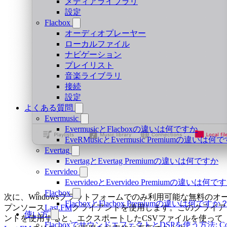
メディアライブラリ
設定
Flacbox
オーディオプレーヤー
ローカルファイル
ナビゲーション
プレイリスト
音楽ライブラリ
接続
設定
よくある質問
Evermusic
EvermusicとFlacboxの違いは何ですか
EveRMusicとEvermusic Premiumの違いは何
Evertag
EvertagとEvertag Premiumの違いは何ですか
Evervideo
EvervideoとEvervideo Premiumの違いは何
Flacbox
次に、Windowsプラットフォームでのみ利用可能な無料のオ
FlacboxとFlacbox Premiumの違いは何ですか
プンソース
Last.FM
クライアントを使用します。このクライア
使い方
ントを使用すると、エクスポートしたCSVファイルを使って
FlacboxでサウンドエフェクトとDSPを使う方法: Comp