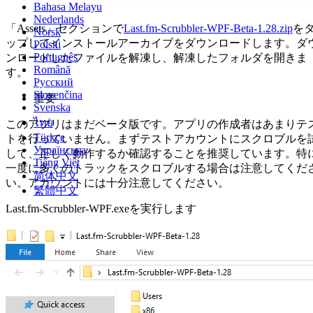
Bahasa Melayu
Nederlands
「Assets」セクションで
Last.fm-Scrubbler-WPF-Beta-1.28.zip
を
Norsk
ップしてインストールアーカイブをダウンロードします。ダ
Polski
Português
ンロードしたファイルを解凍し、解凍したフォルダを開きま
Română
す。
Русский
Slovenčina
重要
Svenska
ไทย
このアプリはまだベータ版です。アプリの作成者はあまりテ
Türkçe
トを行っていません。まずテストアカウントにスクロブルを
Українська
して、正しく動作するか確認することを推奨しています。特
Tiếng Việt
一度に多くのトラックをスクロブルする場合は注意してくだ
简体中文
い。アカウントには十分注意してください。
繁體中文
Last.fm-Scrubbler-WPF.exeを実行します