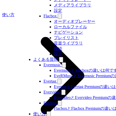
メディアライブラリ
設定
使い方
Flacbox
オーディオプレーヤー
ローカルファイル
ナビゲーション
プレイリスト
音楽ライブラリ
接続
設定
よくある質問
Evermusic
EvermusicとFlacboxの違いは何
EveRMusicとEvermusic Prem
Evertag
EvertagとEvertag Premiumの
Evervideo
EvervideoとEvervideo Prem
Flacbox
FlacboxとFlacbox Premium
使い方