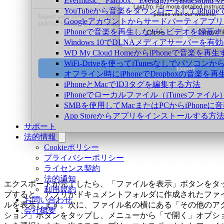
Evermusic、Flacbox、EvertagからBlu
YouTubeから音楽をダウンロードしてiPho
Googleアカウントからサードパーティアプ
iPhoneで音楽を再生しながらビデオを録画
Windows 10でDLNAメディアサーバーを有
WD My Cloud HomeからiPhoneで音楽を再
WiFi-Driveを使ってiTunesなしでパソコ
オフライン時にiPhoneでDropboxの音楽を
iPhoneとMacでID3タグを編集する方法
iPhoneでローカルファイル（iTunesファ
SMBを使用してMacまたはPCからiPhone
App Storeからアプリをインストールす
サポート
法的情報
Cookieポリシー
プライバシーポリシー
ライセンス契約
法的通知
エクスポートが完了したら、「ファイルを表示」ボタンをタ
利用規約
プすると、アプリがドキュメントフォルダに作成されたファ
お問い合わせ
ルを表示します。次に、ファイル名の横にある「その他のア
会社概要
ション」ボタンをタップし、メニューから「で開く」オプシ