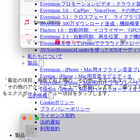
Evermusicプロモーションビデオ：クラウ
Evermusic 3.6：CarPlay、VoiceOver、そ
Evermusic 3.1：クロスフェード、ライブ
Evermusic 300万ダウンロード達成：機能概要
Flacbox 1.6：自動同期、イコライザー、OP
Evermusic 2.3：自動同期、再生位置、タグ機
Evermusicを使ってiPhoneでクラウド
AVAssetResourceLoaderを使ったiOSオ
私たちについて
製品
Evermusic - iPhone・Mac用オフライン音
Evertag - iPhone・Mac用音楽タグエディタ
「最近の項目」画面で右上隅の「その他」ボタンをタップし
Evervideo - iPhoneとMac用HDビデオプレー
「その他のアクション」メニューを有効にします。「曲リス
Flacbox - iPhone・Mac用ハイレゾオーデ
をエクスポート」メニュー項目をタップします。
法的情報
Cookieポリシー
プライバシーポリシー
ライセンス契約
法的通知
利用規約
製品