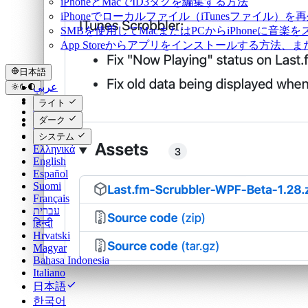
iPhoneとMacでID3タグを編集する方法
iPhoneでローカルファイル（iTunesファイル）
SMBを使用してMacまたはPCからiPhoneに音楽
App Storeからアプリをインストールする方
日本語
عربي
Català
ライト
Čeština
ダーク
Dansk
Deutsch
システム
Ελληνικά
English
Español
Suomi
Français
עברית
हिन्दी
Hrvatski
Magyar
Bahasa Indonesia
Italiano
日本語
한국어