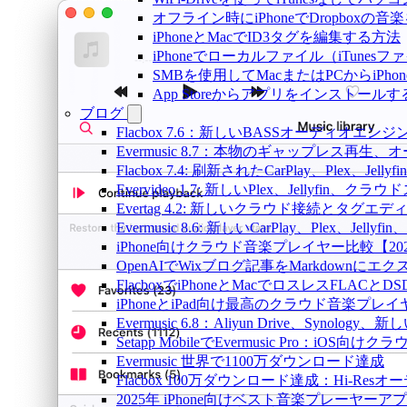
オフライン時にiPhoneでDropboxの
iPhoneとMacでID3タグを編集する方法
iPhoneでローカルファイル（iTune
SMBを使用してMacまたはPCからiPh
App Storeからアプリをインスト
ブログ
Flacbox 7.6：新しいBASSオーディ
Evermusic 8.7：本物のギャップレ
Flacbox 7.4: 刷新されたCarPlay、Plex、Jell
Evervideo 1.7: 新しいPlex、Jellyf
Evertag 4.2: 新しいクラウド接続とタグエ
Evermusic 8.6: 新しいCarPlay、Plex、Je
iPhone向けクラウド音楽プレイヤー比較【20
OpenAIでWixブログ記事をMarkdownにエ
FlacboxでiPhoneとMacでロスレスFLACとD
iPhoneとiPad向け最高のクラウド音楽プレイ
Evermusic 6.8：Aliyun Drive、Synolog
Setapp MobileでEvermusic Pro：iOS
Evermusic 世界で1100万ダウンロード達成
Flacbox 100万ダウンロード達成：Hi-Resオ
2025年 iPhone向けベスト音楽プレーヤーア