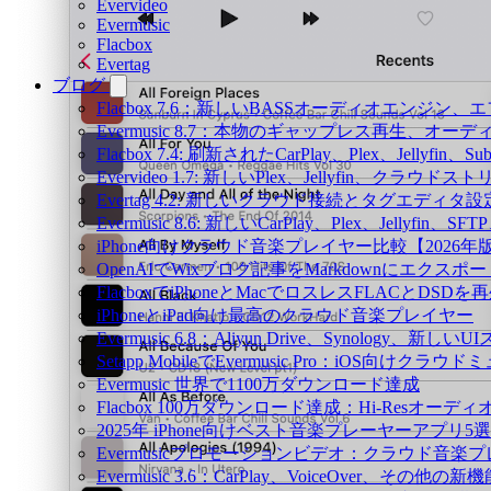
Evervideo
Evermusic
Flacbox
Evertag
ブログ
Flacbox 7.6：新しいBASSオーディオエン
Evermusic 8.7：本物のギャップレス再生
Flacbox 7.4: 刷新されたCarPlay、Plex、Jellyfin
Evervideo 1.7: 新しいPlex、Jellyfin、ク
Evertag 4.2: 新しいクラウド接続とタグエディタ
Evermusic 8.6: 新しいCarPlay、Plex、Jellyfi
iPhone向けクラウド音楽プレイヤー比較【2026年
OpenAIでWixブログ記事をMarkdownにエクスポー
FlacboxでiPhoneとMacでロスレスFLACとDSDを
iPhoneとiPad向け最高のクラウド音楽プレイヤー
Evermusic 6.8：Aliyun Drive、Synology、新しい
Setapp MobileでEvermusic Pro：iOS向けクラ
Evermusic 世界で1100万ダウンロード達成
Flacbox 100万ダウンロード達成：Hi-Resオーディ
2025年 iPhone向けベスト音楽プレーヤーアプリ5選
Evermusicプロモーションビデオ：クラウド音楽
Evermusic 3.6：CarPlay、VoiceOver、その他の新