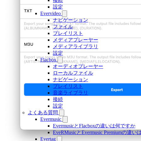
接続
設定
Evervideo
ナビゲーション
ファイル
プレイリスト
メディアプレーヤー
メディアライブラリ
設定
Flacbox
オーディオプレーヤー
ローカルファイル
ナビゲーション
プレイリスト
音楽ライブラリ
接続
設定
よくある質問
Evermusic
EvermusicとFlacboxの違いは何ですか
EveRMusicとEvermusic Premiumの
Evertag