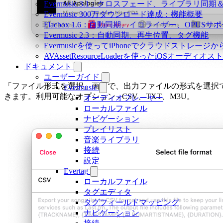
Evermusic 3.1：クロスフェード、ライブラリ同
Evermusic 300万ダウンロード達成：機能概要
Flacbox 1.6：自動同期、イコライザー、OPUSサ
Evermusic 2.3：自動同期、再生位置、タグ機能
Evermusicを使ってiPhoneでクラウドストレー
AVAssetResourceLoaderを使ったiOSオーディ
ドキュメント
ユーザーガイド
「ファイル形式を選択」画面で、出力ファイルの形式を選択
Evermusic
きます。利用可能なオプション - CSV、TXT、M3U。
オーディオプレーヤー
ローカルファイル
ナビゲーション
プレイリスト
音楽ライブラリ
接続
設定
Evertag
ローカルファイル
タグエディタ
タグフィールドマッピング
ナビゲーション