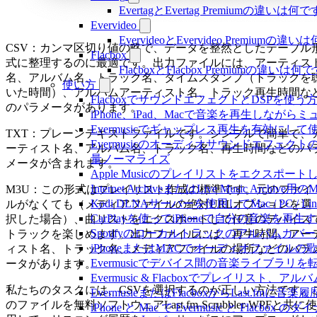
EvertagとEvertag Premiumの違いは何
Evervideo
EvervideoとEvervideo Premiumの
CSV：カンマ区切り値の略で、データを整然としたテーブル
Flacbox
式に整理するのに最適です。出力ファイルには、アーティス
FlacboxとFlacbox Premiumの違いは
名、アルバム名、トラック名、タイムスタンプ（トラックを
使い方
いた時間）、アルバムアーティスト名、トラック再生時間な
FlacboxでサウンドエフェクトとDSPを使う方法: 
のパラメータがあります。
iPhone、iPad、Macで音楽を再生しな
Evermusicでギャップレス再生を有効にして
TXT：プレーンテキストファイルです。シンプルで簡単で、
Evermusicのオーディオサウンドエフ
ーティスト名、アルバム名、トラック名、再生時間などのパ
量ノーマライズ
メータが含まれます。
Apple Musicのプレイリストをエクスポートし
Internet ArchiveまたはLive Music Ar
M3U：この形式はプレイリスト作成の標準です。元のファイ
Kodi DLNAサーバーを使用してMac / PC / L
ルがなくても（メディアファイルの絶対URLオプションを選
CarPlayを使ってiPhoneで自分の音楽を再生
択した場合）、曲リストをエクスポートして任意のデバイス
Spotifyのローカルトラックのアルバム
トラックを楽しめます。出力ファイルには、再生時間、アー
iPhoneまたはMACでオーディオファイル
ィスト名、トラック名、メディアファイルの場所などのパラ
Evermusicでデバイス間の音楽ライブラ
ータがあります。
Evermusic & Flacboxでプレイリ
私たちのタスクには、CSVを選択するのが正しい方法です。
EvermusieまたはFlacboxからLast.fm
のファイルを無料ソフトウェアLast.fm-Scrubbler-WPFと共に使
iPhone と Mac で Evermusic と Fl