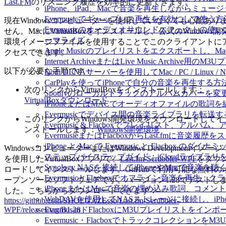
Last.FM
のリスニング履歴を効率的に更新できます。
iPhone、iPad、Macで音楽を再生しながらミ
Evermusicでギャップレス再生を有効にして使う方
現在Windowsコンピューターを使用していなくても心配あり
Evermusicのオーディオサウンドエフェクト
せん。MacにVirtualBoxをインストールし、公式のWindows開
ーマライズ
環境イメージファイルを使用することでこのクライアントに
Apple Musicのプレイリストをエクスポートし、Mac
クセスできます。
Internet ArchiveまたはLive Music Archiv
以下が必要な手順です：
Kodi DLNAサーバーを使用してMac / PC / Linux
CarPlayを使ってiPhoneで自分の音楽を再生する方
次のリンクからVirtualBoxをインストールします：
Spotifyのローカルトラックのアルバムカバー
VirtualBoxダウンロード
iPhoneまたはMACでオーディオファイルの歌詞
Evermusicでデバイス間の音楽ライブラリを転
このリンクからWindows開発環境をダウンロードしてイ
Evermusic & Flacboxでプレイリスト、
ンストールします：
Windows開発環境
EvermusieまたはFlacboxからLast.fmに音楽
iPhone と Mac で Evermusic と Flacb
WindowsコンピューターまたはWindows Developmentイメージ
ステップバイステップガイド：iCloudライブラリをEve
を使用したVirtualBoxアプリで、
Last.fm-Scrubbler-WPF
をダウ
Synology NASを接続してiPhoneやMacで音楽を
ロードしてインストールします。GitHubで利用可能な無料の
EvermusicとFlacboxでオフライン音楽を
ープンソースソフトウェアです。バージョン1.28でテストし
iPhoneまたはMacで音楽の埋め込み歌詞、コメ
した。こちらからダウンロードできます：
WebDAVを使用してNASストレージに接続し、iPh
https://github.com/SHOEGAZEssb/Last.fm-Scrubbler-
WPF/releases/tag/B1.28
EvermusanドFlacboxにM3Uプレイリストをイン
Evermusic・Flacboxでトラックコレクションを