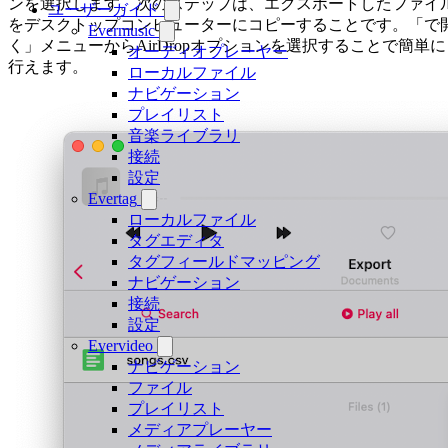
ンを選択します。次のステップは、エクスポートしたファイ
ユーザーガイド
をデスクトップコンピューターにコピーすることです。「で
Evermusic
く」メニューからAirDropオプションを選択することで簡単に
オーディオプレーヤー
行えます。
ローカルファイル
ナビゲーション
プレイリスト
音楽ライブラリ
接続
設定
Evertag
ローカルファイル
タグエディタ
タグフィールドマッピング
ナビゲーション
接続
設定
Evervideo
ナビゲーション
ファイル
プレイリスト
メディアプレーヤー