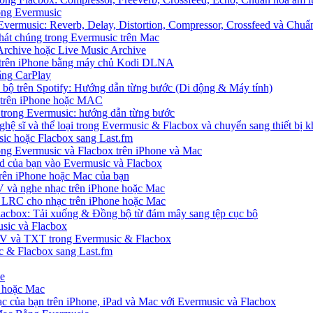
rong Evermusic
Evermusic: Reverb, Delay, Distortion, Compressor, Crossfeed và Chu
hát chúng trong Evermusic trên Mac
Archive hoặc Live Music Archive
S trên iPhone bằng máy chủ Kodi DLNA
ằng CarPlay
c bộ trên Spotify: Hướng dẫn từng bước (Di động & Máy tính)
nh trên iPhone hoặc MAC
ị trong Evermusic: hướng dẫn từng bước
ghệ sĩ và thể loại trong Evermusic & Flacbox và chuyển sang thiết bị k
sic hoặc Flacbox sang Last.fm
g Evermusic và Flacbox trên iPhone và Mac
d của bạn vào Evermusic và Flacbox
rên iPhone hoặc Mac của bạn
 và nghe nhạc trên iPhone hoặc Mac
ệp LRC cho nhạc trên iPhone hoặc Mac
Flacbox: Tải xuống & Đồng bộ từ đám mây sang tệp cục bộ
sic và Flacbox
SV và TXT trong Evermusic & Flacbox
ic & Flacbox sang Last.fm
ne
e hoặc Mac
ạc của bạn trên iPhone, iPad và Mac với Evermusic và Flacbox