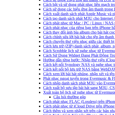
Cách bật và sử dụng phát nhạc liền mạch t
Cách sử dụng các hiệu ứng âm thanh trong 
Cách xuất danh sách phát Apple Music và p
Cách tạo danh sách phát M3U cho Internet 
Cách phát nhạc từ Mac / PC / Linux / NA
Cách phát nhạc của riêng bạn trên iPhone b
Cách thay đổi ảnh bìa album cho bài hát cụ
Cách chỉnh sửa lời bài hát cho tệp âm tha
Cách chuyển thư viện nhạc giữa các thiết b
Cách lưu trữ (ZIP) danh sách phát, album, n
Cách Scrobble lịch sử nghe nhạc từ Evermu
Cách Sử Dụng Widget Đang Phát Động Tron
Hướng dẫn từng bước: Nhập thư viện iClou
Cách kết nối Synology NAS và nghe nhạc t
Cách kết nối bộ lưu trữ NAS bằng WebDAV
Cách xem lời bài hát nhúng, nhận xét và t
Phát nhạc ngoại tuyến trong Evermusic & 
Cách nhập danh sách phát M3U vào Evermu
Cách xuất bộ sưu tập bài hát sang M3U, C
Xuất toàn bộ lịch sử nghe nhạc từ Evermus
Câu hỏi thường gặp
Cách phát nhạc FLAC (Lossless) trên iPho
Cách phát nhạc từ iCloud Drive trên iPhon
Cách thêm và xem nhận xét trên các bản nh