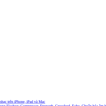
 nhạc trên iPhone, iPad và Mac
ong Flacbox: Compressor, Freeverb, Crossfeed, Echo, Chuẩn hóa âm l