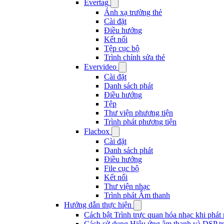
Evertag
Ánh xạ trường thẻ
Cài đặt
Điều hướng
Kết nối
Tệp cục bộ
Trình chỉnh sửa thẻ
Evervideo
Cài đặt
Danh sách phát
Điều hướng
Tệp
Thư viện phương tiện
Trình phát phương tiện
Flacbox
Cài đặt
Danh sách phát
Điều hướng
File cục bộ
Kết nối
Thư viện nhạc
Trình phát Âm thanh
Hướng dẫn thực hiện
Cách bật Trình trực quan hóa nhạc khi phát
Cách sử dụng Hiệu ứng âm thanh và DSP tr