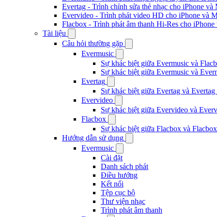
Evertag - Trình chỉnh sửa thẻ nhạc cho iPhone và
Evervideo - Trình phát video HD cho iPhone và 
Flacbox - Trình phát âm thanh Hi-Res cho iPhone
Tài liệu
Câu hỏi thường gặp
Evermusic
Sự khác biệt giữa Evermusic và Flacb
Sự khác biệt giữa Evermusic và Ever
Evertag
Sự khác biệt giữa Evertag và Evertag
Evervideo
Sự khác biệt giữa Evervideo và Ever
Flacbox
Sự khác biệt giữa Flacbox và Flacbox
Hướng dẫn sử dụng
Evermusic
Cài đặt
Danh sách phát
Điều hướng
Kết nối
Tệp cục bộ
Thư viện nhạc
Trình phát âm thanh