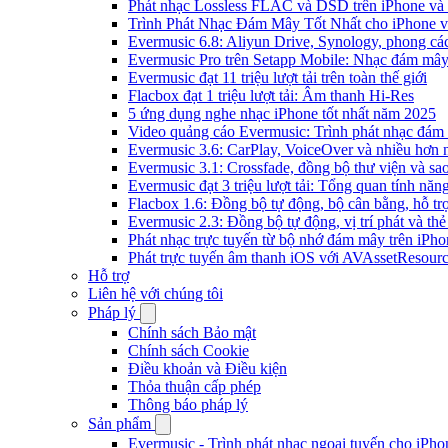
Phát nhạc Lossless FLAC và DSD trên iPhone và
Trình Phát Nhạc Đám Mây Tốt Nhất cho iPhone v
Evermusic 6.8: Aliyun Drive, Synology, phong cá
Evermusic Pro trên Setapp Mobile: Nhạc đám mâ
Evermusic đạt 11 triệu lượt tải trên toàn thế giới
Flacbox đạt 1 triệu lượt tải: Âm thanh Hi-Res
5 ứng dụng nghe nhạc iPhone tốt nhất năm 2025
Video quảng cáo Evermusic: Trình phát nhạc đám
Evermusic 3.6: CarPlay, VoiceOver và nhiều hơn 
Evermusic 3.1: Crossfade, đồng bộ thư viện và sa
Evermusic đạt 3 triệu lượt tải: Tổng quan tính năn
Flacbox 1.6: Đồng bộ tự động, bộ cân bằng, hỗ 
Evermusic 2.3: Đồng bộ tự động, vị trí phát và thẻ
Phát nhạc trực tuyến từ bộ nhớ đám mây trên iPh
Phát trực tuyến âm thanh iOS với AVAssetResour
Hỗ trợ
Liên hệ với chúng tôi
Pháp lý
Chính sách Bảo mật
Chính sách Cookie
Điều khoản và Điều kiện
Thỏa thuận cấp phép
Thông báo pháp lý
Sản phẩm
Evermusic - Trình phát nhạc ngoại tuyến cho iPh