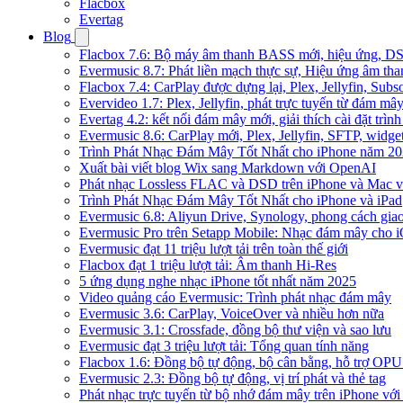
Flacbox
Evertag
Blog
Flacbox 7.6: Bộ máy âm thanh BASS mới, hiệu ứng, DSP 
Evermusic 8.7: Phát liền mạch thực sự, Hiệu ứng âm tha
Flacbox 7.4: CarPlay được dựng lại, Plex, Jellyfin, Su
Evervideo 1.7: Plex, Jellyfin, phát trực tuyến từ đám mây
Evertag 4.2: kết nối đám mây mới, giải thích cài đặt trình
Evermusic 8.6: CarPlay mới, Plex, Jellyfin, SFTP, widget 
Trình Phát Nhạc Đám Mây Tốt Nhất cho iPhone năm 2
Xuất bài viết blog Wix sang Markdown với OpenAI
Phát nhạc Lossless FLAC và DSD trên iPhone và Mac v
Trình Phát Nhạc Đám Mây Tốt Nhất cho iPhone và iPad
Evermusic 6.8: Aliyun Drive, Synology, phong cách gia
Evermusic Pro trên Setapp Mobile: Nhạc đám mây cho 
Evermusic đạt 11 triệu lượt tải trên toàn thế giới
Flacbox đạt 1 triệu lượt tải: Âm thanh Hi-Res
5 ứng dụng nghe nhạc iPhone tốt nhất năm 2025
Video quảng cáo Evermusic: Trình phát nhạc đám mây
Evermusic 3.6: CarPlay, VoiceOver và nhiều hơn nữa
Evermusic 3.1: Crossfade, đồng bộ thư viện và sao lưu
Evermusic đạt 3 triệu lượt tải: Tổng quan tính năng
Flacbox 1.6: Đồng bộ tự động, bộ cân bằng, hỗ trợ OP
Evermusic 2.3: Đồng bộ tự động, vị trí phát và thẻ tag
Phát nhạc trực tuyến từ bộ nhớ đám mây trên iPhone vớ