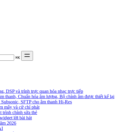
⌘
K
, DSP và trình trực quan hóa nhạc trực tiếp
âm thanh, Chuẩn hóa âm lượng, Bộ chỉnh âm được thiết kế lại
in, Subsonic, SFTP cho âm thanh Hi-Res
đám mây và cử chỉ phát
t trình chỉnh sửa thẻ
widget lời bài hát
năm 2026
AI