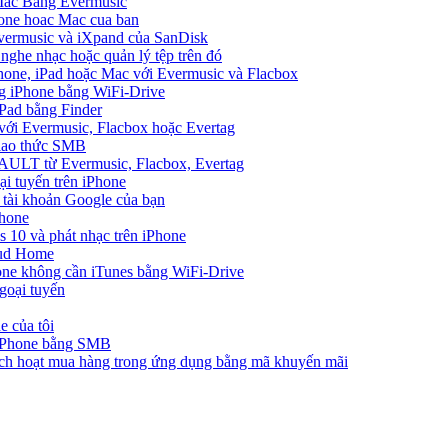
 Mac Bằng Evermusic
hone hoac Mac cua ban
Evermusic và iXpand của SanDisk
 nghe nhạc hoặc quản lý tệp trên đó
hone, iPad hoặc Mac với Evermusic và Flacbox
ng iPhone bằng WiFi-Drive
Pad bằng Finder
 với Evermusic, Flacbox hoặc Evertag
giao thức SMB
VAULT từ Evermusic, Flacbox, Evertag
i tuyến trên iPhone
 tài khoản Google của bạn
Phone
10 và phát nhạc trên iPhone
oud Home
one không cần iTunes bằng WiFi-Drive
goại tuyến
e của tôi
 iPhone bằng SMB
ích hoạt mua hàng trong ứng dụng bằng mã khuyến mãi