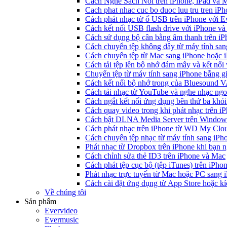
Cách Nghe Sách Nói trên iPhone, iPad và
Cach phat nhac cuc bo duoc luu tru tren iP
Cách phát nhạc từ ổ USB trên iPhone với 
Cách kết nối USB flash drive với iPhone và
Cách sử dụng bộ cân bằng âm thanh trên iP
Cách chuyển tệp không dây từ máy tính sa
Cách chuyển tệp từ Mac sang iPhone hoặc i
Cách tải tệp lên bộ nhớ đám mây và kết nối
Chuyển tệp từ máy tính sang iPhone bằng 
Cách kết nối bộ nhớ trong của Bluesound 
Cách tải nhạc từ YouTube và nghe nhạc ngoạ
Cách ngắt kết nối ứng dụng bên thứ ba khỏi
Cách quay video trong khi phát nhạc trên i
Cách bật DLNA Media Server trên Windows 
Cách phát nhạc trên iPhone từ WD My Cl
Cách chuyển tệp nhạc từ máy tính sang iPh
Phát nhạc từ Dropbox trên iPhone khi bạn n
Cách chỉnh sửa thẻ ID3 trên iPhone và Mac
Cách phát tệp cục bộ (tệp iTunes) trên iPhon
Phát nhạc trực tuyến từ Mac hoặc PC sang
Cách cài đặt ứng dụng từ App Store hoặc k
Về chúng tôi
Sản phẩm
Evervideo
Evermusic