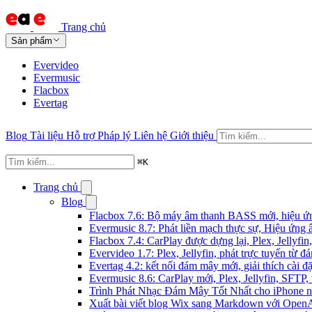
Trang chủ
Sản phẩm
Evervideo
Evermusic
Flacbox
Evertag
Blog
Tài liệu
Hỗ trợ
Pháp lý
Liên hệ
Giới thiệu
⌘
K
Trang chủ
Blog
Flacbox 7.6: Bộ máy âm thanh BASS mới, hiệu ứng
Evermusic 8.7: Phát liền mạch thực sự, Hiệu ứng 
Flacbox 7.4: CarPlay được dựng lại, Plex, Jellyf
Evervideo 1.7: Plex, Jellyfin, phát trực tuyến từ 
Evertag 4.2: kết nối đám mây mới, giải thích cài đặ
Evermusic 8.6: CarPlay mới, Plex, Jellyfin, SFTP, 
Trình Phát Nhạc Đám Mây Tốt Nhất cho iPhone 
Xuất bài viết blog Wix sang Markdown với Open