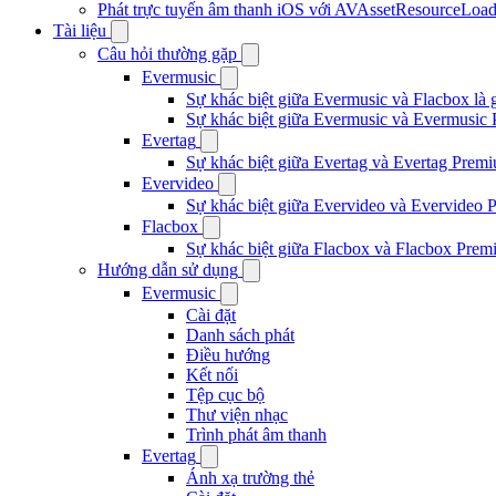
Phát trực tuyến âm thanh iOS với AVAssetResourceLoad
Tài liệu
Câu hỏi thường gặp
Evermusic
Sự khác biệt giữa Evermusic và Flacbox là 
Sự khác biệt giữa Evermusic và Evermusic 
Evertag
Sự khác biệt giữa Evertag và Evertag Premi
Evervideo
Sự khác biệt giữa Evervideo và Evervideo 
Flacbox
Sự khác biệt giữa Flacbox và Flacbox Premi
Hướng dẫn sử dụng
Evermusic
Cài đặt
Danh sách phát
Điều hướng
Kết nối
Tệp cục bộ
Thư viện nhạc
Trình phát âm thanh
Evertag
Ánh xạ trường thẻ