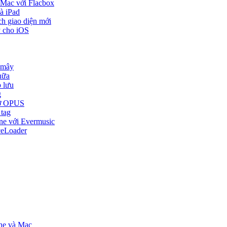
 Mac với Flacbox
à iPad
ch giao diện mới
y cho iOS
 mây
nữa
o lưu
g
trợ OPUS
 tag
one với Evermusic
ceLoader
one và Mac