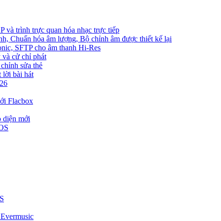
và trình trực quan hóa nhạc trực tiếp
nh, Chuẩn hóa âm lượng, Bộ chỉnh âm được thiết kế lại
bsonic, SFTP cho âm thanh Hi-Res
 và cử chỉ phát
 chỉnh sửa thẻ
lời bài hát
026
ới Flacbox
o diện mới
iOS
US
i Evermusic