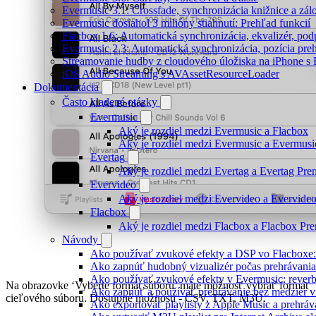
Evermusic 3.1: Crossfade, synchronizácia knižnice a zál
Evermusic dosiahol 3 milióny stiahnutí: Prehľad funkcií
Flacbox 1.6: Automatická synchronizácia, ekvalizér, p
Evermusic 2.3: Automatická synchronizácia, pozícia preh
Streamovanie hudby z cloudového úložiska na iPhone s
iOS Audio Streaming s AVAssetResourceLoader
Dokumentácia
Často kladené otázky
Evermusic
Aký je rozdiel medzi Evermusic a Flacbox
Aký je rozdiel medzi Evermusic a Evermus
Evertag
Aký je rozdiel medzi Evertag a Evertag Pr
Evervideo
Aký je rozdiel medzi Evervideo a Evervid
Flacbox
Aký je rozdiel medzi Flacbox a Flacbox P
Návody
Ako používať zvukové efekty a DSP vo Flacboxe: 
Ako zapnúť hudobný vizualizér počas prehrávani
Ako používať zvukové efekty v Evermusic: reverb, d
Na obrazovke ‘Vyberte formát súboru’ máte možnosť vybrať formát
Ako zapnúť a používať prehrávanie bez medzier 
cieľového súboru. Dostupné možnosti - CSV, TXT, M3U.
Ako exportovať playlisty z Apple Music a prehrá