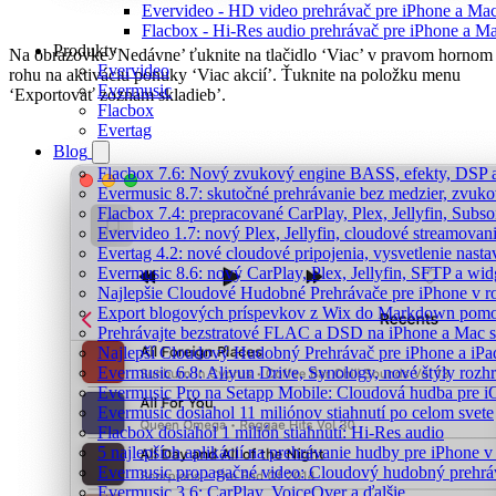
Evervideo - HD video prehrávač pre iPhone a Ma
Flacbox - Hi-Res audio prehrávač pre iPhone a M
Produkty
Na obrazovke ‘Nedávne’ ťuknite na tlačidlo ‘Viac’ v pravom hornom
Evervideo
rohu na aktiváciu ponuky ‘Viac akcií’. Ťuknite na položku menu
Evermusic
‘Exportovať zoznam skladieb’.
Flacbox
Evertag
Blog
Flacbox 7.6: Nový zvukový engine BASS, efekty, DSP a
Evermusic 8.7: skutočné prehrávanie bez medzier, zvukové
Flacbox 7.4: prepracované CarPlay, Plex, Jellyfin, Subs
Evervideo 1.7: nový Plex, Jellyfin, cloudové streamovani
Evertag 4.2: nové cloudové pripojenia, vysvetlenie nasta
Evermusic 8.6: nový CarPlay, Plex, Jellyfin, SFTP a wid
Najlepšie Cloudové Hudobné Prehrávače pre iPhone v r
Export blogových príspevkov z Wix do Markdown po
Prehrávajte bezstratové FLAC a DSD na iPhone a Mac s
Najlepší Cloudový Hudobný Prehrávač pre iPhone a iPa
Evermusic 6.8: Aliyun Drive, Synology, nové štýly rozhr
Evermusic Pro na Setapp Mobile: Cloudová hudba pre 
Evermusic dosiahol 11 miliónov stiahnutí po celom svete
Flacbox dosiahol 1 milión stiahnutí: Hi-Res audio
5 najlepších aplikácií na prehrávanie hudby pre iPhone 
Evermusic propagačné video: Cloudový hudobný prehrá
Evermusic 3.6: CarPlay, VoiceOver a ďalšie