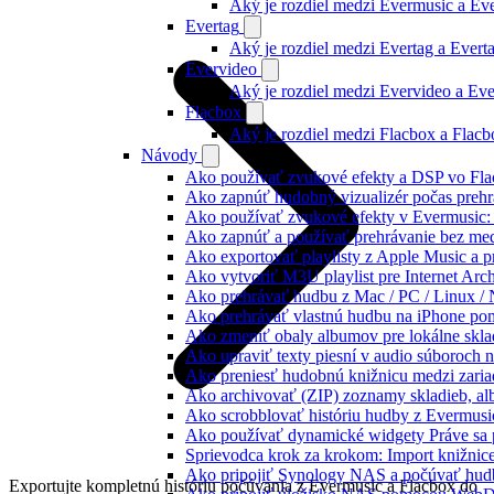
Aký je rozdiel medzi Evermusic a E
Evertag
Aký je rozdiel medzi Evertag a Ever
Evervideo
Aký je rozdiel medzi Evervideo a Ev
Flacbox
Aký je rozdiel medzi Flacbox a Flac
Návody
Ako používať zvukové efekty a DSP vo Flac
Ako zapnúť hudobný vizualizér počas prehr
Ako používať zvukové efekty v Evermusic: re
Ako zapnúť a používať prehrávanie bez me
Ako exportovať playlisty z Apple Music a 
Ako vytvoriť M3U playlist pre Internet Arc
Ako prehrávať hudbu z Mac / PC / Linux 
Ako prehrávať vlastnú hudbu na iPhone p
Ako zmeniť obaly albumov pre lokálne sklad
Ako upraviť texty piesní v audio súboroch
Ako preniesť hudobnú knižnicu medzi zaria
Ako archivovať (ZIP) zoznamy skladieb, albu
Ako scrobblovať históriu hudby z Evermusi
Ako používať dynamické widgety Práve sa 
Sprievodca krok za krokom: Import knižnic
Ako pripojiť Synology NAS a počúvať hud
Exportujte kompletnú históriu počúvania z Evermusic a Flacbox do