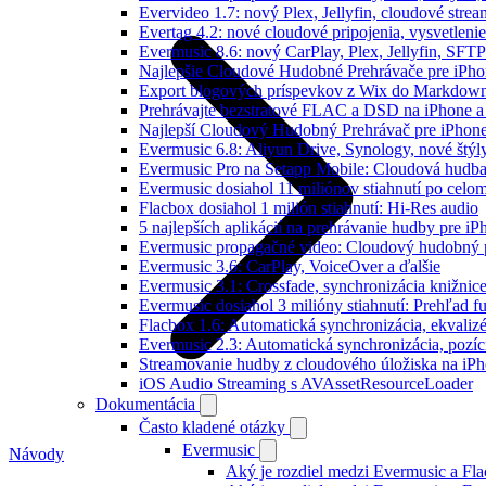
Evervideo 1.7: nový Plex, Jellyfin, cloudové strea
Evertag 4.2: nové cloudové pripojenia, vysvetlenie
Evermusic 8.6: nový CarPlay, Plex, Jellyfin, SFTP
Najlepšie Cloudové Hudobné Prehrávače pre iPho
Export blogových príspevkov z Wix do Markdo
Prehrávajte bezstratové FLAC a DSD na iPhone a
Najlepší Cloudový Hudobný Prehrávač pre iPhone
Evermusic 6.8: Aliyun Drive, Synology, nové štýl
Evermusic Pro na Setapp Mobile: Cloudová hudba
Evermusic dosiahol 11 miliónov stiahnutí po celom
Flacbox dosiahol 1 milión stiahnutí: Hi-Res audio
5 najlepších aplikácií na prehrávanie hudby pre i
Evermusic propagačné video: Cloudový hudobný 
Evermusic 3.6: CarPlay, VoiceOver a ďalšie
Evermusic 3.1: Crossfade, synchronizácia knižnic
Evermusic dosiahol 3 milióny stiahnutí: Prehľad fu
Flacbox 1.6: Automatická synchronizácia, ekvali
Evermusic 2.3: Automatická synchronizácia, pozíci
Streamovanie hudby z cloudového úložiska na iP
iOS Audio Streaming s AVAssetResourceLoader
Dokumentácia
Často kladené otázky
Evermusic
Návody
Aký je rozdiel medzi Evermusic a Fl