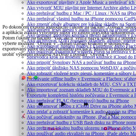
Ako exportovať playlisty z Apple Music a prehrávať ic
Ako vytvoriť M3U playlist pre Internet Archive alebo L
Ako prehrávať hudbu z Mac / PC / Linux / NAS na iP
Ako prehrávať vlastnú hudbu na iPhone pomocou CarPl
Ako zmeniť obaly albumov pre lokálne skladby na Spotif
Po dokončení exportu jednoducho ťuknite na tlačidlo ‘Zobraziť súbor
Ako upraviť texty piesní v audio súboroch na iPhone a
a aplikácia zobrazí vytvorený súbor vo vašom priečinku dokumentov.
Ako preniesť hudobnú knižnicu medzi zariadeniami v E
Potom ťuknite na tlačidlo ‘Viac akcií’ vedľa názvu súboru a z ponuky
Ako archivovať (ZIP) zoznamy skladieb, albumy, interpre
vyberte možnosť ‘Otvoriť v’. Naším ďalším krokom je skopírovať
Ako scrobblovať históriu hudby z Evermusic alebo Flac
exportovaný súbor do vášho stolného počítača. Môžete to jednoduch
Ako používať dynamické widgety Práve sa prehráva v E
urobiť výberom možnosti AirDrop z ponuky ‘Otvoriť v’.
Sprievodca krok za krokom: Import knižnice iCloud do 
Ako pripojiť Synology NAS a počúvať hudbu na iPhon
Ako pripojiť úložisko NAS pomocou WebDAV a počúva
Ako zobraziť vložené texty piesní, komentáre a súbory
Prehrávanie offline hudby v Evermusic a Flacbox: sťaho
Ako exportovať kolekciu skladieb do M3U, CSV a TXT
Ako importovať zoznam skladieb M3U do Evermusic a 
Exportujte kompletnú históriu počúvania z Evermusic a 
Ako prehrávať FLAC (bezstratovú) hudbu na iPhone
Ako streamovať hudbu z iCloud Drive na iPhone alebo
Ako pridať a zobraziť komentáre k audio stopám na iP
Ako počúvať audioknihy na iPhone, iPad a Mac pomoc
Ako prehrávať hudbu z USB flash disku na iPhone pom
Ako prehravat lokalnu hudbu ulozenu na iPhone alebo 
Ako používať audio ekvalizér na iPhone, iPade alebo M