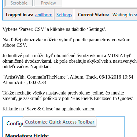
Vyberte ‘Parser: CSV’ a kliknite na tlačidlo ‘Settings’.
Na ďalšej obrazovke môžete vybrať poradie parametrov vo vašom
súbore CSV.
Jednotlivé polia môžu byť ohraničené úvodzovkami a MUSIA byť
ohraničené úvodzovkami, ak pole obsahuje akýkoľvek z nastavených
oddeľovačov. Napríklad:
“ArtistWith, CommaInTheName”, Album, Track, 06/13/2016 19:54,
AlbumArtist, 00:02:33
Takže nechajte všetky nastavenia predvolené; jediné, čo musíte
zmeniť, je zaškrtnúť políčko v poli ‘Has Fields Enclosed In Quotes’.
Kliknite na ‘Save & Close’ na uplatnenie zmien.