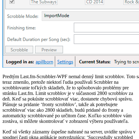
Predtým Last.fm-Scrubbler-WPF nemal denný limit scrobblov. Toto s
teraz zmenilo, pretože niektorí ľudia používali Scrubbler na
scrobblovanie toľkých skladieb, že to spôsobovalo problémy pre
stránku Last.fm. Limit scrobblov je v súčasnosti 2800 scrobblov za
deň. Keď sa pokúsite scrobblovať viac, dostanete chybovú správu.
Plánuje sa pridanie ‘fronty scrobblov’, takže ak potrebujete
scrobblovať viac ako 2800 skladieb, budú pridané do fronty a
automaticky scrobblované po určitom čase. Koľko scrobblov vám
zostáva, si môžete skontrolovať v zobrazení výberu používateľa.
Keď sú všetky záznamy úspešne nahrané na server, uvidíte správu v
spodnej časti okna aplikácie potvrdzujúcu: ‘Successfully scrobbled