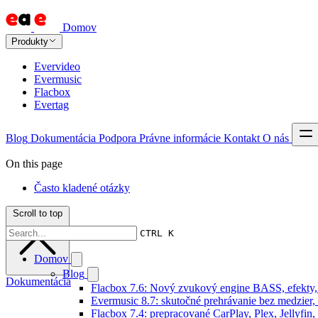
Domov
Produkty
Evervideo
Evermusic
Flacbox
Evertag
Blog
Dokumentácia
Podpora
Právne informácie
Kontakt
O nás
On this page
Často kladené otázky
Scroll to top
CTRL K
Domov
Blog
Dokumentácia
Flacbox 7.6: Nový zvukový engine BASS, efekty,
Evermusic 8.7: skutočné prehrávanie bez medzier, 
Flacbox 7.4: prepracované CarPlay, Plex, Jellyfi