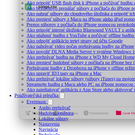
Ako pripojiť USB flash disk k iPhone a počúvať hudbu 
Ako bezdrôtovo prenášať súbory z počítača do iPhone 
Ako nahrať súbory do cloudového úložiska a pripojiť ic
Ako preniesť súbory z Macu na iPhone alebo iPad pomo
Prenos súborov z počítača do iPhone pomocou protoko
Ako pripojiť interné úložisko Bluesound VAULT z aplik
Ako stiahnuť hudbu z YouTube a počúvať offline hudbu
Ako odpojiť aplikáciu tretej strany od účtu Google
Ako nahrávať video počas prehrávania hudby na iPhone
Ako povoliť DLNA Media Server v systéme Windows 10
Ako prehrávať hudbu na iPhone z WD My Cloud Home
Ako preniesť hudobné súbory z počítača na iPhone bez
Prehrávanie hudby z Dropboxu na iPhone v offline reži
Ako upraviť ID3 tagy na iPhone a Mac
Ako prehrávať lokálne súbory (súbory iTunes) na mojo
Streamujte hudbu z Macu alebo PC na iPhone pomoco
Ako nainštalovať aplikáciu z App Store alebo aktivova
Používateľská príručka
Evermusic
Audio prehrávač
Hudobná knižnica
Lokálne súbory
Nastavenia
Navigácia
Prehrávače