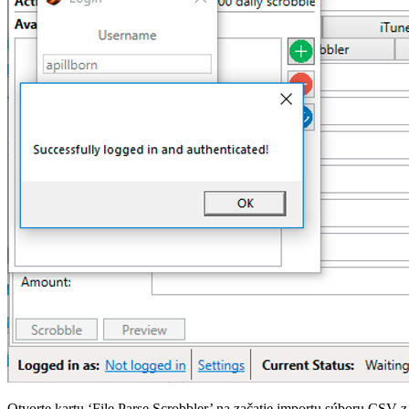
Otvorte kartu ‘File Parse Scrobbler’ na začatie importu súboru CSV z