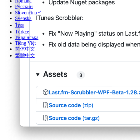
Română
Русский
Slovenčina
Svenska
ไทย
Türkçe
Українська
Tiếng Việt
简体中文
繁體中文