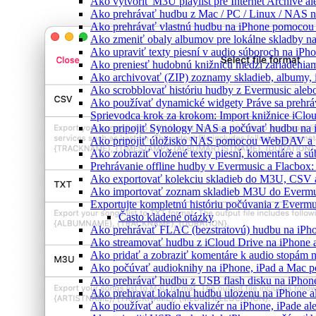
Ako vytvoriť M3U playlist pre Internet Archive a
Ako prehrávať hudbu z Mac / PC / Linux / NAS
Ako prehrávať vlastnú hudbu na iPhone pomocou
Ako zmeniť obaly albumov pre lokálne skladby na 
Ako upraviť texty piesní v audio súboroch na iP
Ako preniesť hudobnú knižnicu medzi zariadeniam
Ako archivovať (ZIP) zoznamy skladieb, albumy, in
Ako scrobblovať históriu hudby z Evermusic aleb
Ako používať dynamické widgety Práve sa prehrá
Sprievodca krok za krokom: Import knižnice iClo
Ako pripojiť Synology NAS a počúvať hudbu na 
Ako pripojiť úložisko NAS pomocou WebDAV a 
Ako zobraziť vložené texty piesní, komentáre a 
Prehrávanie offline hudby v Evermusic a Flacbox:
Ako exportovať kolekciu skladieb do M3U, CSV 
Ako importovať zoznam skladieb M3U do Evermu
Exportujte kompletnú históriu počúvania z Evermu
Často kladené otázky
Ako prehrávať FLAC (bezstratovú) hudbu na iPh
Ako streamovať hudbu z iCloud Drive na iPhone 
Ako pridať a zobraziť komentáre k audio stopám
Ako počúvať audioknihy na iPhone, iPad a Mac 
Ako prehrávať hudbu z USB flash disku na iPho
Ako prehravat lokalnu hudbu ulozenu na iPhone 
Ako používať audio ekvalizér na iPhone, iPade a