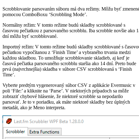
Scrobblovanie parsovaním súboru má dva režimy. Môžu byť zmenen
pomocou ComboBoxu ‘Scrobbling Mode’.
Normálny režim: V tomto režime budú skladby scrobblované s
časovou pečiatkou z parsovaného scrobblu. Iba scrobble novšie ako 
dní môžu byť scrobblované.
Importný režim: V tomto režime budú skladby scrobblované s časovo
pečiatkou vypočítanou z ‘Finish Time’ a vybraného trvania medzi
každou skladbou. To umožňuje scrobblovanie skladieb, aj keď je
časová pečiatka parsovaného scrobblu staršia ako 14 dní. Preto bude
prvá (najvrchnejšia) skladba v súbore CSV scrobblovaná s ‘Finish
Time’.
Vyberte predtým vygenerovaný súbor CSV z aplikácie Evermusic v
poli ‘File:’ a kliknite na ‘Parse’. V niektorých prípadoch sa môže
zobraziť chybové hlásenie, že niektoré scrobble sa nepodarilo
parsovať. Je to v poriadku, ak máte niektoré skladby bez úplných
metadát, ako je Meno interpreta.