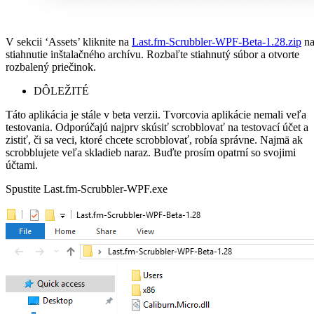
V sekcii ‘Assets’ kliknite na
Last.fm-Scrubbler-WPF-Beta-1.28.zip
n
stiahnutie inštalačného archívu. Rozbaľte stiahnutý súbor a otvorte
rozbalený priečinok.
DÔLEŽITÉ
Táto aplikácia je stále v beta verzii. Tvorcovia aplikácie nemali veľa
testovania. Odporúčajú najprv skúsiť scrobblovať na testovací účet a
zistiť, či sa veci, ktoré chcete scrobblovať, robía správne. Najmä ak
scrobblujete veľa skladieb naraz. Buďte prosím opatrní so svojimi
účtami.
Spustite Last.fm-Scrubbler-WPF.exe