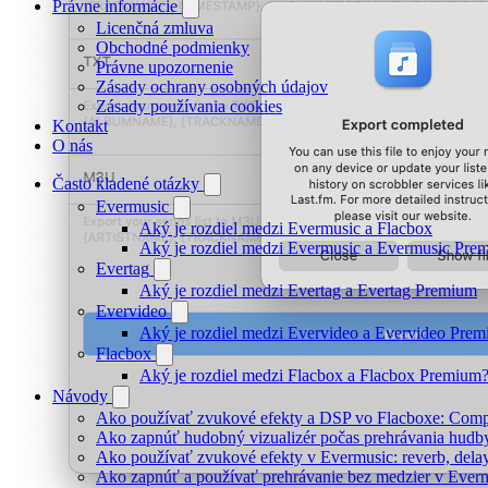
Právne informácie
Licenčná zmluva
Obchodné podmienky
Právne upozornenie
Zásady ochrany osobných údajov
Zásady používania cookies
Kontakt
O nás
Často kladené otázky
Evermusic
Aký je rozdiel medzi Evermusic a Flacbox
Aký je rozdiel medzi Evermusic a Evermusic Pre
Evertag
Aký je rozdiel medzi Evertag a Evertag Premium
Evervideo
Aký je rozdiel medzi Evervideo a Evervideo Pre
Flacbox
Aký je rozdiel medzi Flacbox a Flacbox Premium
Návody
Ako používať zvukové efekty a DSP vo Flacboxe: Compre
Ako zapnúť hudobný vizualizér počas prehrávania hudb
Ako používať zvukové efekty v Evermusic: reverb, delay, 
Ako zapnúť a používať prehrávanie bez medzier v Ever