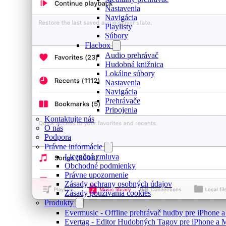
Nastavenia
Navigácia
Playlisty
Súbory
Flacbox
Audio prehrávač
Hudobná knižnica
Lokálne súbory
Nastavenia
Navigácia
Prehrávače
Pripojenia
Kontaktujte nás
O nás
Podpora
Právne informácie
Licenčná zmluva
Obchodné podmienky
Právne upozornenie
Zásady ochrany osobných údajov
Zásady používania cookies
Produkty
Evermusic - Offline prehrávač hudby pre iPhone 
Evertag - Editor Hudobných Tagov pre iPhone a 