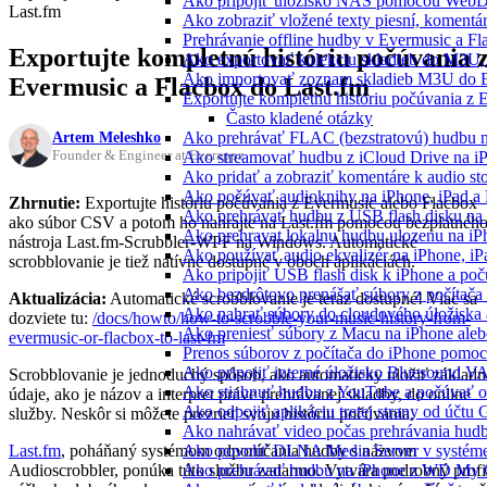
Ako pripojiť úložisko NAS pomocou WebD
Last.fm
Ako zobraziť vložené texty piesní, koment
Prehrávanie offline hudby v Evermusic a Fl
Exportujte kompletnú históriu počúvania 
Ako exportovať kolekciu skladieb do M3U
Ako importovať zoznam skladieb M3U do E
Evermusic a Flacbox do Last.fm
Exportujte kompletnú históriu počúvania z 
Často kladené otázky
Artem Meleshko
Ako prehrávať FLAC (bezstratovú) hudbu 
Founder & Engineer at Everappz
Ako streamovať hudbu z iCloud Drive na i
Ako pridať a zobraziť komentáre k audio s
Ako počúvať audioknihy na iPhone, iPad 
Zhrnutie:
Exportujte históriu počúvania z Evermusic alebo Flacbox
Ako prehrávať hudbu z USB flash disku n
ako súbor CSV a potom ho nahrajte na Last.fm pomocou bezplatnéh
Ako prehravat lokalnu hudbu ulozenu na i
nástroja Last.fm-Scrubbler-WPF na Windows. Automatické
Ako používať audio ekvalizér na iPhone, i
scrobblovanie je tiež natívne dostupné v oboch aplikáciách.
Ako pripojiť USB flash disk k iPhone a po
Ako bezdrôtovo prenášať súbory z počítač
Aktualizácia:
Automatické scrobblovanie je teraz dostupné! Viac sa
Ako nahrať súbory do cloudového úložiska a
dozviete tu:
/docs/howto/how-to-scrobble-your-music-history-from-
Ako preniesť súbory z Macu na iPhone ale
evermusic-or-flacbox-to-last-fm
Prenos súborov z počítača do iPhone pomo
Ako pripojiť interné úložisko Bluesound V
Scrobblovanie je jednoduchý spôsob, ako automaticky uložiť základn
Ako stiahnuť hudbu z YouTube a počúvať o
údaje, ako je názov a interpret práve prehrávanej skladby, do online
Ako odpojiť aplikáciu tretej strany od účtu
služby. Neskôr si môžete prezrieť svoju históriu počúvania.
Ako nahrávať video počas prehrávania hud
Last.fm
, poháňaný systémom odporúčania hudby s názvom
Ako povoliť DLNA Media Server v systéme
Audioscrobbler, ponúka túto službu zadarmo. Vytvára podrobný profi
Ako prehrávať hudbu na iPhone z WD My