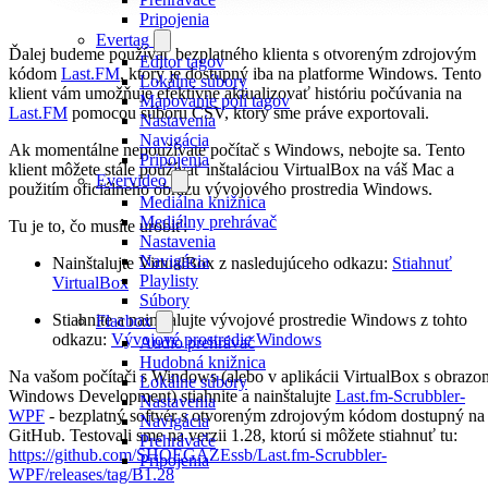
Pripojenia
Evertag
Ďalej budeme používať bezplatného klienta s otvoreným zdrojovým
Editor tagov
kódom
Last.FM
, ktorý je dostupný iba na platforme Windows. Tento
Lokálne súbory
klient vám umožňuje efektívne aktualizovať históriu počúvania na
Mapovanie polí tagov
Last.FM
pomocou súboru CSV, ktorý sme práve exportovali.
Nastavenia
Navigácia
Ak momentálne nepoužívate počítač s Windows, nebojte sa. Tento
Pripojenia
klient môžete stále používať inštaláciou VirtualBox na váš Mac a
Evervideo
použitím oficiálneho obrazu vývojového prostredia Windows.
Mediálna knižnica
Mediálny prehrávač
Tu je to, čo musíte urobiť:
Nastavenia
Navigácia
Nainštalujte VirtualBox z nasledujúceho odkazu:
Stiahnuť
Playlisty
VirtualBox
Súbory
Stiahnite a nainštalujte vývojové prostredie Windows z tohto
Flacbox
odkazu:
Vývojové prostredie Windows
Audio prehrávač
Hudobná knižnica
Na vašom počítači s Windows (alebo v aplikácii VirtualBox s obrazo
Lokálne súbory
Windows Development) stiahnite a nainštalujte
Last.fm-Scrubbler-
Nastavenia
WPF
- bezplatný softvér s otvoreným zdrojovým kódom dostupný na
Navigácia
GitHub. Testovali sme na verzii 1.28, ktorú si môžete stiahnuť tu:
Prehrávače
https://github.com/SHOEGAZEssb/Last.fm-Scrubbler-
Pripojenia
WPF/releases/tag/B1.28