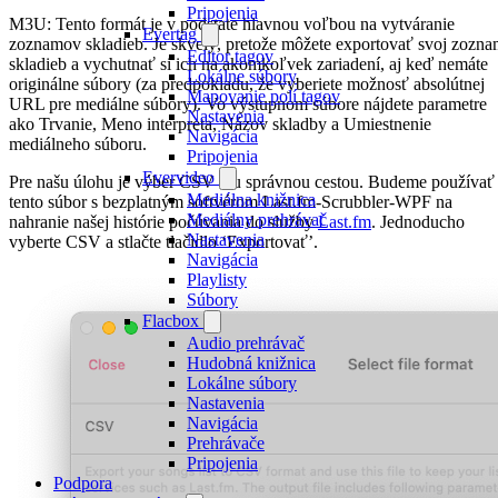
Pripojenia
M3U: Tento formát je v podstate hlavnou voľbou na vytváranie
Evertag
zoznamov skladieb. Je skvelý, pretože môžete exportovať svoj zozn
Editor tagov
skladieb a vychutnať si ich na akomkoľvek zariadení, aj keď nemáte
Lokálne súbory
originálne súbory (za predpokladu, že vyberiete možnosť absolútnej
Mapovanie polí tagov
URL pre mediálne súbory). Vo výstupnom súbore nájdete parametre
Nastavenia
ako Trvanie, Meno interpreta, Názov skladby a Umiestnenie
Navigácia
mediálneho súboru.
Pripojenia
Evervideo
Pre našu úlohu je výber CSV tou správnou cestou. Budeme používať
Mediálna knižnica
tento súbor s bezplatným softvérom Last.fm-Scrubbler-WPF na
Mediálny prehrávač
nahranie našej histórie počúvania do služby
Last.fm
. Jednoducho
Nastavenia
vyberte CSV a stlačte tlačidlo ‘Exportovať’.
Navigácia
Playlisty
Súbory
Flacbox
Audio prehrávač
Hudobná knižnica
Lokálne súbory
Nastavenia
Navigácia
Prehrávače
Pripojenia
Podpora