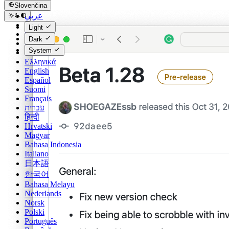
Slovenčina
عربي
Català
Light
Čeština
Dark
Dansk
System
Deutsch
Ελληνικά
English
Español
Suomi
Français
עברית
हिन्दी
Hrvatski
Magyar
Bahasa Indonesia
Italiano
日本語
한국어
Bahasa Melayu
Nederlands
Norsk
Polski
Português