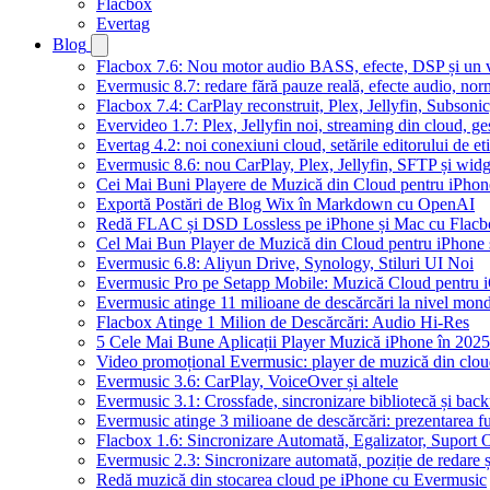
Flacbox
Evertag
Blog
Flacbox 7.6: Nou motor audio BASS, efecte, DSP și un vi
Evermusic 8.7: redare fără pauze reală, efecte audio, nor
Flacbox 7.4: CarPlay reconstruit, Plex, Jellyfin, Subson
Evervideo 1.7: Plex, Jellyfin noi, streaming din cloud, ge
Evertag 4.2: noi conexiuni cloud, setările editorului de et
Evermusic 8.6: nou CarPlay, Plex, Jellyfin, SFTP și widg
Cei Mai Buni Playere de Muzică din Cloud pentru iPhon
Exportă Postări de Blog Wix în Markdown cu OpenAI
Redă FLAC și DSD Lossless pe iPhone și Mac cu Flacb
Cel Mai Bun Player de Muzică din Cloud pentru iPhone 
Evermusic 6.8: Aliyun Drive, Synology, Stiluri UI Noi
Evermusic Pro pe Setapp Mobile: Muzică Cloud pentru 
Evermusic atinge 11 milioane de descărcări la nivel mond
Flacbox Atinge 1 Milion de Descărcări: Audio Hi-Res
5 Cele Mai Bune Aplicații Player Muzică iPhone în 2025
Video promoțional Evermusic: player de muzică din clo
Evermusic 3.6: CarPlay, VoiceOver și altele
Evermusic 3.1: Crossfade, sincronizare bibliotecă și bac
Evermusic atinge 3 milioane de descărcări: prezentarea fu
Flacbox 1.6: Sincronizare Automată, Egalizator, Supor
Evermusic 2.3: Sincronizare automată, poziție de redare ș
Redă muzică din stocarea cloud pe iPhone cu Evermusic