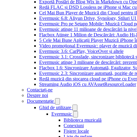
Exportă Postări de Blog Wix în Markdown cu Op
Redă FLAC și DSD Lossless pe iPhone și Mac cu
Cel Mai Bun Player de Muzică din Cloud pentru i
Evermusic 6.8: Aliyun Drive, Synology, Stiluri UI
Evermusic Pro pe Setapp Mobile: Muzică Cloud p
Evermusic atinge 11 milioane de descărcări la nive
Flacbox Atinge 1 Milion de Descărcări: Audio Hi
5 Cele Mai Bune Aplicații Player Muzică iPhone î
Video promoțional Evermusic: player de muzică d
Evermusic 3.6: CarPlay, VoiceOver și altele
Evermusic 3.1: Crossfade, sincronizare bibliotecă 
Evermusic atinge 3 milioane de descărcări: prezenta
Flacbox 1.6: Sincronizare Automată, Egalizator,
Evermusic 2.3: Sincronizare automată, poziție de re
Redă muzică din stocarea cloud pe iPhone cu Eve
Streaming Audio iOS cu AVAssetResourceLoader
Contactați-ne
Despre noi
Documentație
Ghid de utilizare
Evermusic
Biblioteca muzicală
Conexiuni
Fișiere locale
Liste de redare