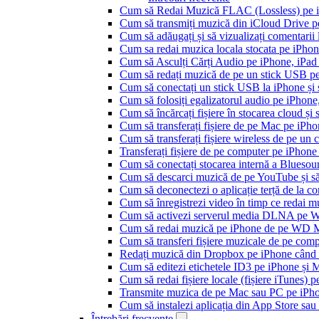
Cum să Redai Muzică FLAC (Lossless) pe 
Cum să transmiți muzică din iCloud Drive 
Cum să adăugați și să vizualizați comentarii
Cum sa redai muzica locala stocata pe iPho
Cum să Asculți Cărți Audio pe iPhone, iPad
Cum să redați muzică de pe un stick USB p
Cum să conectați un stick USB la iPhone și să
Cum să folosiți egalizatorul audio pe iPhon
Cum să încărcați fișiere în stocarea cloud și
Cum să transferați fișiere de pe Mac pe iPho
Cum să transferați fișiere wireless de pe u
Transferați fișiere de pe computer pe iPhon
Cum să conectați stocarea internă a Blues
Cum să descarci muzică de pe YouTube și să 
Cum să deconectezi o aplicație terță de la c
Cum să înregistrezi video în timp ce redai 
Cum să activezi serverul media DLNA pe Wi
Cum să redai muzică pe iPhone de pe WD
Cum să transferi fișiere muzicale de pe com
Redați muzică din Dropbox pe iPhone când s
Cum să editezi etichetele ID3 pe iPhone și 
Cum să redai fișiere locale (fișiere iTunes) 
Transmite muzica de pe Mac sau PC pe iPh
Cum să instalezi aplicația din App Store sau 
Întrebări frecvente