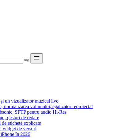
⌘
K
 un vizualizator muzical live
o, normalizarea volumului, egalizator reproiectat
Subsonic, SFTP pentru audio Hi-Res
ud, gesturi de redare
i de etichete explicate
i widget de versuri
 iPhone în 2026