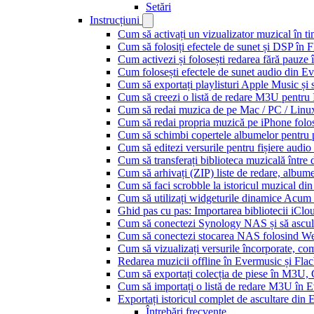
Setări
Instrucțiuni
Cum să activați un vizualizator muzical în t
Cum să folosiți efectele de sunet și DSP în 
Cum activezi și folosești redarea fără pauze
Cum folosești efectele de sunet audio din Ev
Cum să exportați playlisturi Apple Music și 
Cum să creezi o listă de redare M3U pentru
Cum să redai muzica de pe Mac / PC / Lin
Cum să redai propria muzică pe iPhone folo
Cum să schimbi copertele albumelor pentru pi
Cum să editezi versurile pentru fișiere aud
Cum să transferați biblioteca muzicală între 
Cum să arhivați (ZIP) liste de redare, albume, 
Cum să faci scrobble la istoricul muzical di
Cum să utilizați widgeturile dinamice Acum
Ghid pas cu pas: Importarea bibliotecii iCl
Cum să conectezi Synology NAS și să ascul
Cum să conectezi stocarea NAS folosind We
Cum să vizualizați versurile încorporate, co
Redarea muzicii offline în Evermusic și Flacbo
Cum să exportați colecția de piese în M3U
Cum să importați o listă de redare M3U în 
Exportați istoricul complet de ascultare din
Întrebări frecvente