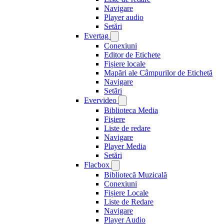
Navigare
Player audio
Setări
Evertag
Conexiuni
Editor de Etichete
Fișiere locale
Mapări ale Câmpurilor de Etichetă
Navigare
Setări
Evervideo
Biblioteca Media
Fișiere
Liste de redare
Navigare
Player Media
Setări
Flacbox
Bibliotecă Muzicală
Conexiuni
Fișiere Locale
Liste de Redare
Navigare
Player Audio