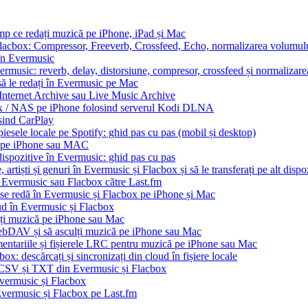
imp ce redați muzică pe iPhone, iPad și Mac
Flacbox: Compressor, Freeverb, Crossfeed, Echo, normalizarea volumului
 în Evermusic
ermusic: reverb, delay, distorsiune, compresor, crossfeed și normalizar
să le redați în Evermusic pe Mac
 Internet Archive sau Live Music Archive
ux / NAS pe iPhone folosind serverul Kodi DLNA
sind CarPlay
esele locale pe Spotify: ghid pas cu pas (mobil și desktop)
io pe iPhone sau MAC
dispozitive în Evermusic: ghid pas cu pas
artiști și genuri în Evermusic și Flacbox și să le transferați pe alt dispo
n Evermusic sau Flacbox către Last.fm
 se redă în Evermusic și Flacbox pe iPhone și Mac
oud în Evermusic și Flacbox
ți muzică pe iPhone sau Mac
bDAV și să asculți muzică pe iPhone sau Mac
mentariile și fișierele LRC pentru muzică pe iPhone sau Mac
x: descărcați și sincronizați din cloud în fișiere locale
, CSV și TXT din Evermusic și Flacbox
Evermusic și Flacbox
 Evermusic și Flacbox pe Last.fm