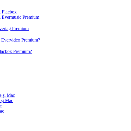
și Flacbox
 și Evermusic Premium
 Evertag Premium
 și Evervideo Premium?
 Flacbox Premium?
e și Mac
 și Mac
c
Mac