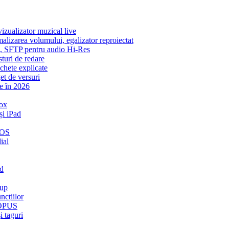
zualizator muzical live
malizarea volumului, egalizator reproiectat
ic, SFTP pentru audio Hi-Res
sturi de redare
ichete explicate
et de versuri
e în 2026
ox
și iPad
iOS
ial
ud
kup
ncțiilor
t OPUS
i taguri