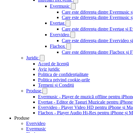
Evermusic
Care este diferența dintre Evermusic 
Care este diferența dintre Evermusic
Evertag
Care este diferența dintre Evertag și
Evervideo
Care este diferența dintre Evervideo
Flacbox
Care este diferența dintre Flacbox și
Juridic
Acord de licență
Aviz juridic
Politica de confidențialitate
Politica privind cookie-urile
Termeni și Condiții
Produse
Evermusic - Player de muzică offline pentru iPhon
Evertag - Editor de Taguri Muzicale pentru iPhone
Evervideo - Player Video HD pentru iPhone și Ma
Flacbox - Player Audio Hi-Res pentru iPhone și 
Produse
Evervideo
Evermusic