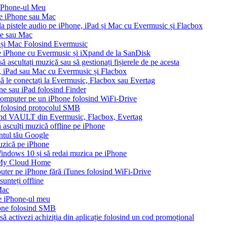
iPhone-ul Meu
pe iPhone sau Mac
 la pistele audio pe iPhone, iPad și Mac cu Evermusic și Flacbox
ne sau Mac
 și Mac Folosind Evermusic
e iPhone cu Evermusic și iXpand de la SanDisk
 ascultați muzică sau să gestionați fișierele de pe acesta
e, iPad sau Mac cu Evermusic și Flacbox
 să le conectați la Evermusic, Flacbox sau Evertag
ne sau iPad folosind Finder
n computer pe un iPhone folosind WiFi-Drive
e folosind protocolul SMB
ound VAULT din Evermusic, Flacbox, Evertag
asculți muzică offline pe iPhone
ontul tău Google
muzică pe iPhone
ndows 10 și să redai muzica pe iPhone
 My Cloud Home
puter pe iPhone fără iTunes folosind WiFi-Drive
unteți offline
Mac
pe iPhone-ul meu
one folosind SMB
să activezi achiziția din aplicație folosind un cod promoțional