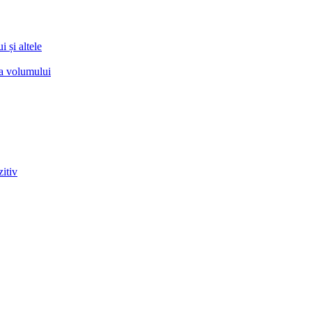
 și altele
ea volumului
zitiv