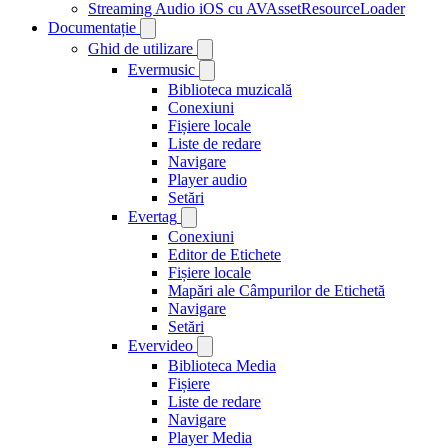
Streaming Audio iOS cu AVAssetResourceLoader
Documentație
Ghid de utilizare
Evermusic
Biblioteca muzicală
Conexiuni
Fișiere locale
Liste de redare
Navigare
Player audio
Setări
Evertag
Conexiuni
Editor de Etichete
Fișiere locale
Mapări ale Câmpurilor de Etichetă
Navigare
Setări
Evervideo
Biblioteca Media
Fișiere
Liste de redare
Navigare
Player Media