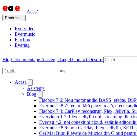
Acasă
Produse
Evervideo
Evermusic
Flacbox
Evertag
Blog
Documentație
Asistență
Legal
Contact
Despre
⌘
K
Acasă
Asistență
Blog
Flacbox 7.6: Nou motor audio BASS, efecte, DSP și
Evermusic 8.7: redare fără pauze reală, efecte audi
Flacbox 7.4: CarPlay reconstruit, Plex, Jellyfin, 
Evervideo 1.7: Plex, Jellyfin noi, streaming din clo
Evertag 4.2: noi conexiuni cloud, setările editorulu
Evermusic 8.6: nou CarPlay, Plex, Jellyfin, SFTP ș
Cei Mai Buni Playere de Muzică din Cloud pentru