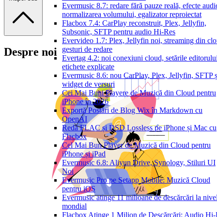
Evermusic 8.7: redare fără pauze reală, efecte audi
normalizarea volumului, egalizator reproiectat
Flacbox 7.4: CarPlay reconstruit, Plex, Jellyfin,
Subsonic, SFTP pentru audio Hi-Res
Evervideo 1.7: Plex, Jellyfin noi, streaming din cl
gesturi de redare
Despre noi
Evertag 4.2: noi conexiuni cloud, setările editorulu
etichete explicate
Evermusic 8.6: nou CarPlay, Plex, Jellyfin, SFTP ș
widget de versuri
Cei Mai Buni Playere de Muzică din Cloud pentru
iPhone în 2026
Exportă Postări de Blog Wix în Markdown cu
OpenAI
Redă FLAC și DSD Lossless pe iPhone și Mac cu
Flacbox
Cel Mai Bun Player de Muzică din Cloud pentru
iPhone și iPad
Evermusic 6.8: Aliyun Drive, Synology, Stiluri UI
Noi
Evermusic Pro pe Setapp Mobile: Muzică Cloud
pentru iOS
Evermusic atinge 11 milioane de descărcări la nive
mondial
Flacbox Atinge 1 Milion de Descărcări: Audio Hi