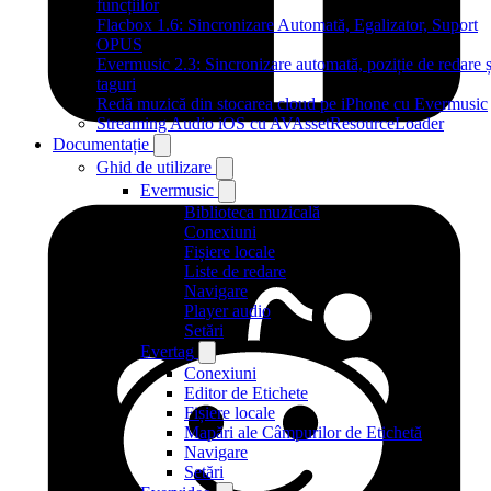
funcțiilor
Flacbox 1.6: Sincronizare Automată, Egalizator, Suport
OPUS
Evermusic 2.3: Sincronizare automată, poziție de redare ș
taguri
Redă muzică din stocarea cloud pe iPhone cu Evermusic
Streaming Audio iOS cu AVAssetResourceLoader
Documentație
Ghid de utilizare
Evermusic
Biblioteca muzicală
Conexiuni
Fișiere locale
Liste de redare
Navigare
Player audio
Setări
Evertag
Conexiuni
Editor de Etichete
Fișiere locale
Mapări ale Câmpurilor de Etichetă
Navigare
Setări