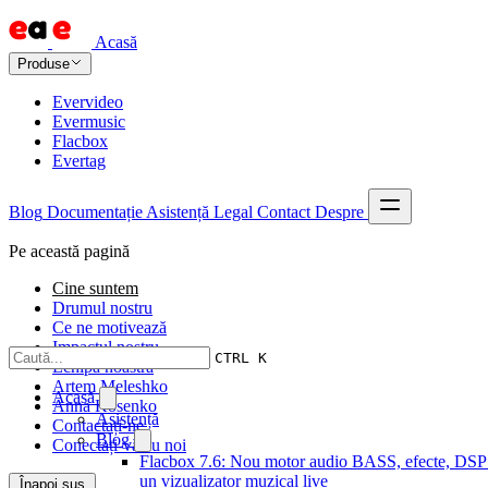
Acasă
Produse
Evervideo
Evermusic
Flacbox
Evertag
Blog
Documentație
Asistență
Legal
Contact
Despre
Pe această pagină
Cine suntem
Drumul nostru
Ce ne motivează
Impactul nostru
CTRL K
Echipa noastră
Artem Meleshko
Acasă
Anna Kosenko
Asistență
Contactați-ne
Blog
Conectați-vă cu noi
Flacbox 7.6: Nou motor audio BASS, efecte, DSP 
un vizualizator muzical live
Înapoi sus