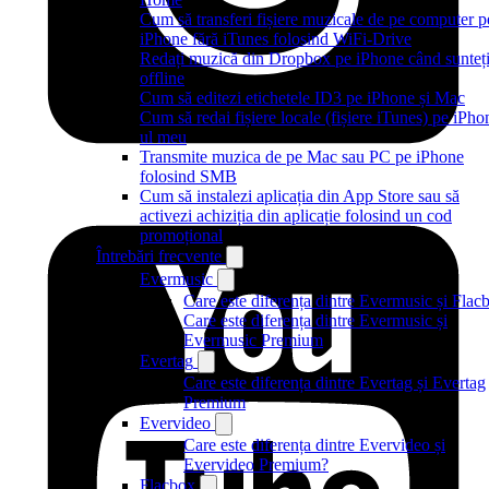
Cum să transferi fișiere muzicale de pe computer p
iPhone fără iTunes folosind WiFi-Drive
Redați muzică din Dropbox pe iPhone când sunteț
offline
Cum să editezi etichetele ID3 pe iPhone și Mac
Cum să redai fișiere locale (fișiere iTunes) pe iPho
ul meu
Transmite muzica de pe Mac sau PC pe iPhone
folosind SMB
Cum să instalezi aplicația din App Store sau să
activezi achiziția din aplicație folosind un cod
promoțional
Întrebări frecvente
Evermusic
Care este diferența dintre Evermusic și Flac
Care este diferența dintre Evermusic și
Evermusic Premium
Evertag
Care este diferența dintre Evertag și Evertag
Premium
Evervideo
Care este diferența dintre Evervideo și
Evervideo Premium?
Flacbox