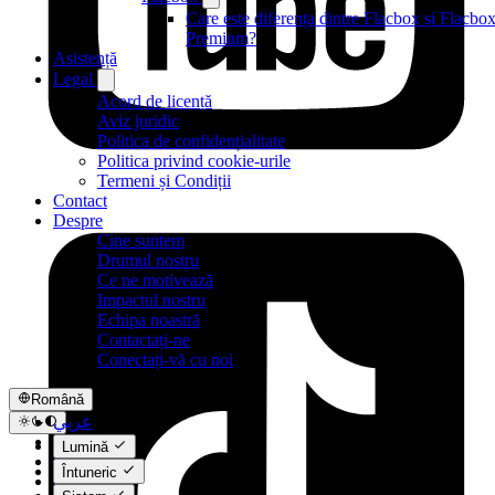
Care este diferența dintre Flacbox și Flacbo
Premium?
Asistență
Legal
Acord de licență
Aviz juridic
Politica de confidențialitate
Politica privind cookie-urile
Termeni și Condiții
Contact
Despre
Cine suntem
Drumul nostru
Ce ne motivează
Impactul nostru
Echipa noastră
Contactați-ne
Conectați-vă cu noi
Română
عربي
Català
Lumină
Čeština
Întuneric
Dansk