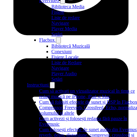
Evervideo
Biblioteca Media
Fișiere
Liste de redare
Navigare
Player Media
Setări
Flacbox
Bibliotecă Muzicală
Conexiuni
Fișiere Locale
Liste de Redare
Navigare
Player Audio
Setări
Instrucțiuni
Cum să activați un vizualizator muzical în timp ce
redați muzică pe iPhone, iPad și Mac
Cum să folosiți efectele de sunet și DSP în Flacbox
Compressor, Freeverb, Crossfeed, Echo, normaliza
volumului și altele
Cum activezi și folosești redarea fără pauze în
Evermusic
Cum folosești efectele de sunet audio din Evermus
reverb, delay, distorsiune, compresor, crossfeed și