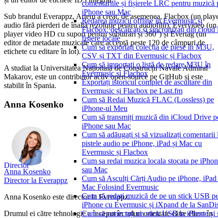
comentariile și fișierele LRC pentru muzică 
iPhone sau Mac
Sub brandul Everappz, Artem a creat, de asemenea, Flacbox (un play
Redarea muzicii offline în Evermusic și
audio fără pierderi de înaltă rezoluție pentru audiofilii), Evervideo (un
Flacbox: descărcați și sincronizați din cloud 
player video HD cu suport pentru subtitrări și 360°) și Evertag (un
fișiere locale
editor de metadate muzicale care acceptă peste 120 de câmpuri de
Cum să exportați colecția de piese în M3U,
etichete cu editare în lot).
CSV și TXT din Evermusic și Flacbox
Cum să importați o listă de redare M3U în
A studiat la Universitatea Națională de Construcții Navale Admiral
Evermusic și Flacbox
Makarov, este un contributor activ open-source pe GitHub și este
Exportați istoricul complet de ascultare din
stabilit în Spania.
Evermusic și Flacbox pe Last.fm
Cum să Redai Muzică FLAC (Lossless) pe
Anna Kosenko
iPhone-ul Meu
Cum să transmiți muzică din iCloud Drive p
iPhone sau Mac
Cum să adăugați și să vizualizați comentarii 
pistele audio pe iPhone, iPad și Mac cu
Evermusic și Flacbox
Cum sa redai muzica locala stocata pe iPho
Director
sau Mac
Anna Kosenko
Cum să Asculți Cărți Audio pe iPhone, iPad 
Director la Everappz
Mac Folosind Evermusic
Cum să redați muzică de pe un stick USB p
Anna Kosenko este director la Everappz.
iPhone cu Evermusic și iXpand de la SanDi
Cum să conectați un stick USB la iPhone și 
Drumul ei către tehnologie a început în roluri orientate către client în