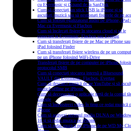
cu Evermusic și iXpand de la SanDisk
Cum să conectați un stick USB la iPhone și să
ascultați muzică sau să gestionați fișierele de pe ac
Cum să folosiți egalizatorul audio pe iPhone, iPad
Mac cu Evermusic și Flacbox
Cum să încărcați fișiere în stocarea cloud și să le
conectați la Evermusic, Flacbox sau Evertag
Cum să transferați fișiere de pe Mac pe iPhone sau
iPad folosind Finder
Cum să transferați fișiere wireless de pe un comput
pe un iPhone folosind WiFi-Drive
Transferați fișiere de pe computer pe iPhone folosi
protocolul SMB
Cum să conectați stocarea internă a Bluesound
VAULT din Evermusic, Flacbox, Evertag
Cum să descarci muzică de pe YouTube și să asculț
muzică offline pe iPhone
Cum să deconectezi o aplicație terță de la contul tă
Google
Cum să înregistrezi video în timp ce redai muzică 
iPhone
Cum să activezi serverul media DLNA pe Windo
10 și să redai muzica pe iPhone
Cum să redai muzică pe iPhone de pe WD My Cl
Home