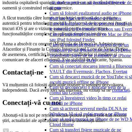
ascultați muzică sau să gestionați fișierele de
industria ospitalieră spaniolă, unde a petrecut ani lucrând direct cu
acesta
oamenii și construind relații puternice.
Cum să folosiți egalizatorul audio pe iPhone
A făcut tranziția către lumea tehnologiei motivată de o pasiune
iPad sau Mac cu Evermusic și Flacbox
autentică pentru tehnologia mobilă. Îi place să descopere noi funcții și
Cum să încărcați fișiere în stocarea cloud și 
trucuri iOS și are o viziune naturală pentru transformarea
le conectați la Evermusic, Flacbox sau Ever
funcționalităților complexe în aplicații simple și intuitive.
Cum să transferați fișiere de pe Mac pe iPh
sau iPad folosind Finder
Anna a absolvit cu onoruri (Matrícula de Honor) în Administrarea
Cum să transferați fișiere wireless de pe un
Afacerilor și Finanțe la Colegio Internacional Lope de Vega. Deține,
computer pe un iPhone folosind WiFi-Drive
de asemenea, certificări în rezolvarea conflictelor și mediere și
Transferați fișiere de pe computer pe iPhone
comunicare de afaceri eficientă. Este stabilită în Alicante, Spania.
folosind protocolul SMB
Cum să conectați stocarea internă a Bluesou
Contactați-ne
VAULT din Evermusic, Flacbox, Evertag
Cum să descarci muzică de pe YouTube și s
asculți muzică offline pe iPhone
Vă mulțumim că folosiți aplicațiile noastre și susțineți dezvoltarea
Cum să deconectezi o aplicație terță de la
independentă. Dacă aveți idei sau întrebări, nu ezitați să ne
contactați
.
contul tău Google
Cum să înregistrezi video în timp ce redai
Conectați-vă cu noi
muzică pe iPhone
Cum să activezi serverul media DLNA pe
Windows 10 și să redai muzica pe iPhone
Abonați-vă la noi pe rețelele sociale pentru a primi cele mai recente
Cum să redai muzică pe iPhone de pe WD 
știri, actualizări ale aplicațiilor, sfaturi și informații utile:
Cloud Home
Cum să transferi fișiere muzicale de pe