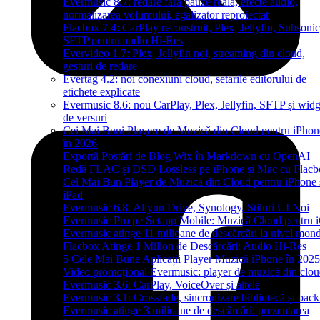
Evermusic 8.7: redare fără pauze reală, efecte audio,
normalizarea volumului, egalizator reproiectat
Flacbox 7.4: CarPlay reconstruit, Plex, Jellyfin, Subsonic
SFTP pentru audio Hi-Res
Evervideo 1.7: Plex, Jellyfin noi, streaming din cloud,
gesturi de redare
Evertag 4.2: noi conexiuni cloud, setările editorului de
etichete explicate
Evermusic 8.6: nou CarPlay, Plex, Jellyfin, SFTP și widg
de versuri
Cei Mai Buni Playere de Muzică din Cloud pentru iPhon
în 2026
Exportă Postări de Blog Wix în Markdown cu OpenAI
Redă FLAC și DSD Lossless pe iPhone și Mac cu Flacb
Cel Mai Bun Player de Muzică din Cloud pentru iPhone 
iPad
Evermusic 6.8: Aliyun Drive, Synology, Stiluri UI Noi
Evermusic Pro pe Setapp Mobile: Muzică Cloud pentru 
Evermusic atinge 11 milioane de descărcări la nivel mond
Flacbox Atinge 1 Milion de Descărcări: Audio Hi-Res
5 Cele Mai Bune Aplicații Player Muzică iPhone în 2025
Video promoțional Evermusic: player de muzică din clo
Evermusic 3.6: CarPlay, VoiceOver și altele
Evermusic 3.1: Crossfade, sincronizare bibliotecă și bac
Evermusic atinge 3 milioane de descărcări: prezentarea