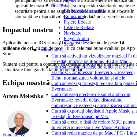
permițându-vă să dezactivați toate instrumentele de analiză din
Flacbox
aplicațiile noastre. De asemenea, respectăm standarde înalte de
Bibliotecă Muzicală
securitate pentru a ne asigura că datele sensibile sunt stocate în
Conexiuni
siguranță pe dispozitivul dvs. — niciodată pe serverele noastre.
Fișiere Locale
Liste de Redare
Impactul nostru
Navigare
Player Audio
Aplicațiile noastre iOS și macOS au fost descărcate de peste
14
Setări
milioane de ori
, cu mii de recenzii cu cele mai bune evaluări pe App
Instrucțiuni
Store.
Cum să activați un vizualizator muzical în t
ce redați muzică pe iPhone, iPad și Mac
Suntem aici pentru a continua să construim software mai bun — câte 
Cum să folosiți efectele de sunet și DSP în
actualizare bine gândită la un moment dat.
Flacbox: Compressor, Freeverb, Crossfeed,
Echo, normalizarea volumului și altele
Echipa noastră
Cum activezi și folosești redarea fără pauze 
Evermusic
Cum folosești efectele de sunet audio din
Artem Meleshko
Evermusic: reverb, delay, distorsiune,
compresor, crossfeed și normalizarea volumu
Cum să exportați playlisturi Apple Music și 
le redați în Evermusic pe Mac
Cum să creezi o listă de redare M3U pentru
Internet Archive sau Live Music Archive
Cum să redai muzica de pe Mac / PC / Linux
Fondator &