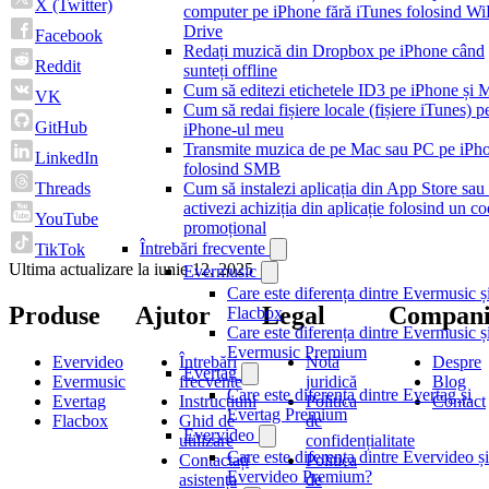
X (Twitter)
computer pe iPhone fără iTunes folosind Wi
Drive
Facebook
Redați muzică din Dropbox pe iPhone când
Reddit
sunteți offline
Cum să editezi etichetele ID3 pe iPhone și 
VK
Cum să redai fișiere locale (fișiere iTunes) p
GitHub
iPhone-ul meu
Transmite muzica de pe Mac sau PC pe iPh
LinkedIn
folosind SMB
Threads
Cum să instalezi aplicația din App Store sau
activezi achiziția din aplicație folosind un c
YouTube
promoțional
Întrebări frecvente
TikTok
Ultima actualizare la
iunie 12, 2025
Evermusic
Care este diferența dintre Evermusic ș
Produse
Ajutor
Legal
Compani
Flacbox
Care este diferența dintre Evermusic ș
Evermusic Premium
Evervideo
Întrebări
Notă
Despre
Evertag
Evermusic
frecvente
juridică
Blog
Care este diferența dintre Evertag și
Evertag
Instrucțiuni
Politica
Contact
Evertag Premium
Flacbox
Ghid de
de
Evervideo
utilizare
confidențialitate
Care este diferența dintre Evervideo și
Contactați
Politica
Evervideo Premium?
asistența
de