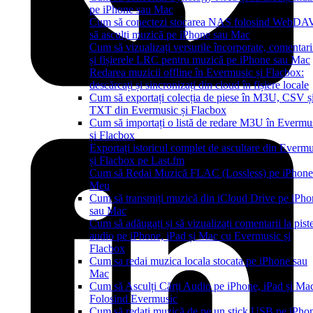
pe iPhone sau Mac
Cum să conectezi stocarea NAS folosind WebDAV
să asculți muzică pe iPhone sau Mac
Cum să vizualizați versurile încorporate, comentari
și fișierele LRC pentru muzică pe iPhone sau Mac
Redarea muzicii offline în Evermusic și Flacbox:
descărcați și sincronizați din cloud în fișiere locale
Cum să exportați colecția de piese în M3U, CSV ș
TXT din Evermusic și Flacbox
Cum să importați o listă de redare M3U în Evermu
și Flacbox
Exportați istoricul complet de ascultare din Everm
și Flacbox pe Last.fm
Cum să Redai Muzică FLAC (Lossless) pe iPhone
Meu
Cum să transmiți muzică din iCloud Drive pe iPho
sau Mac
Cum să adăugați și să vizualizați comentarii la pist
audio pe iPhone, iPad și Mac cu Evermusic și
Flacbox
Cum sa redai muzica locala stocata pe iPhone sau
Mac
Cum să Asculți Cărți Audio pe iPhone, iPad și Ma
Folosind Evermusic
Cum să redați muzică de pe un stick USB pe iPho