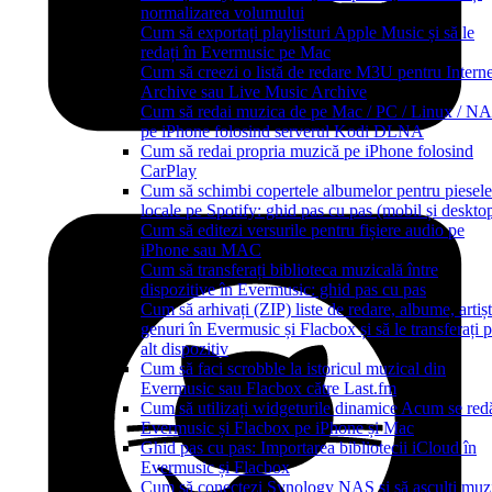
normalizarea volumului
Cum să exportați playlisturi Apple Music și să le
redați în Evermusic pe Mac
Cum să creezi o listă de redare M3U pentru Interne
Archive sau Live Music Archive
Cum să redai muzica de pe Mac / PC / Linux / N
pe iPhone folosind serverul Kodi DLNA
Cum să redai propria muzică pe iPhone folosind
CarPlay
Cum să schimbi copertele albumelor pentru piesele
locale pe Spotify: ghid pas cu pas (mobil și deskto
Cum să editezi versurile pentru fișiere audio pe
iPhone sau MAC
Cum să transferați biblioteca muzicală între
dispozitive în Evermusic: ghid pas cu pas
Cum să arhivați (ZIP) liste de redare, albume, artișt
genuri în Evermusic și Flacbox și să le transferați 
alt dispozitiv
Cum să faci scrobble la istoricul muzical din
Evermusic sau Flacbox către Last.fm
Cum să utilizați widgeturile dinamice Acum se red
Evermusic și Flacbox pe iPhone și Mac
Ghid pas cu pas: Importarea bibliotecii iCloud în
Evermusic și Flacbox
Cum să conectezi Synology NAS și să asculți muz