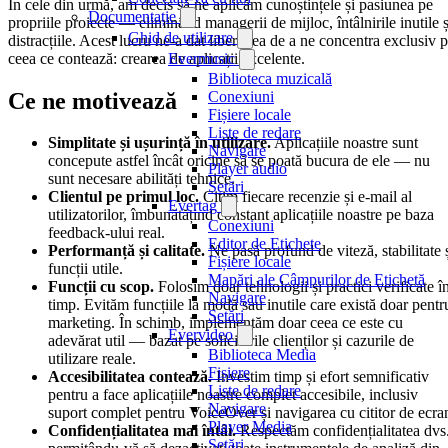
În cele din urmă, am decis să ne aplicăm cunoștințele și pasiunea pe
Documentație
propriile proiecte — eliminând managerii de mijloc, întâlnirile inutile ș
Ghid de utilizare
distracțiile. Acest lucru ne-a dat libertatea de a ne concentra exclusiv 
ceea ce contează: crearea de aplicații excelente.
Evermusic
Biblioteca muzicală
Ce ne motivează
Conexiuni
Fișiere locale
Liste de redare
Simplitate și ușurință în utilizare.
Aplicațiile noastre sunt
Navigare
concepute astfel încât oricine să se poată bucura de ele — nu
Player audio
sunt necesare abilități tehnice.
Setări
Clientul pe primul loc.
Citim fiecare recenzie și e-mail al
Evertag
utilizatorilor, îmbunătățind constant aplicațiile noastre pe baza
Conexiuni
feedback-ului real.
Editor de Etichete
Performanță și calitate.
Ne pasă profund de viteză, stabilitate 
Fișiere locale
funcții utile.
Mapări ale Câmpurilor de Etichetă
Funcții cu scop.
Folosim doar tehnologii și practici verificate î
Navigare
timp. Evităm funcțiile la modă sau inutile care există doar pentr
Setări
marketing. În schimb, implementăm doar ceea ce este cu
Evervideo
adevărat util — bazat pe solicitările clienților și cazurile de
Biblioteca Media
utilizare reale.
Fișiere
Accesibilitatea contează.
Investim timp și efort semnificativ
Liste de redare
pentru a face aplicațiile noastre complet accesibile, inclusiv
Navigare
suport complet pentru VoiceOver și navigarea cu cititor de ecra
Player Media
Confidențialitatea mai întâi.
Respectăm confidențialitatea dvs
Setări