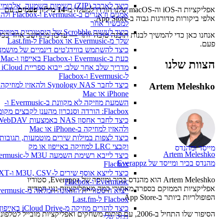
כיצד לארכב (ZIP) רשימות השמעה, אלבומים
אפליקציות ה-iOS וה-macOS שלנו הורדו למעלה מ-
14 מיליון פעמים
, עם
אמנים וז'אנרים ב-Evermusic ו
אלפי ביקורות מדורגות גבוה ב-App Store.
למכשיר אחר
כיצד לעשות Scrobble של היסטוריית המוזיקה
אנחנו כאן כדי להמשיך לבנות תוכנה טובה יותר — עדכון מתחשב אחד בכל
שלך מ-Evermusic או Flacbox ל-Last.fm
פעם.
כיצד להשתמש בווידג'טים דינמיים של מושמע
כעת ב-Evermusic ו-Flacbox באייפון ו-Mac שלך
הצוות שלנו
מדריך שלב אחר של
ל-Evermusic ו-Flacbox
כיצד לחבר Synology NAS ולהאזין למוזיקה 
Artem Meleshko
iPhone או Mac
השמעת מוזיקה לא מקוונת ב-Evermusic ו-
Flacbox: הורדה וסנכרון מהענן לקבצים מקומיים
כיצד לחבר אחסון NAS באמצעות WebDAV
ולהאזין למוזיקה ב-iPhone או Mac
כיצד לצפות במילות שירים מוטמעות, תגובות
וקבצי LRC למוזיקה באייפון או מק
מייסד ומהנדס
Artem Meleshko
מהנדס בכיר ומייסד של Everappz
Flacbox
Artem Meleshko הוא מהנדס בכיר ומייסד של Everappz, סטודיו
Evermusic ו-Flacbox
אפליקציות הממוקם בספרד מאחורי כמה מאפליקציות נגני המדיה
הפופולריות ביותר ב-App Store.
Flacbox ל-Last.fm
כיצד להזרים מוזיקה מ-iCloud Drive באי
הסיפור שלו התחיל ב-2006, עם פיתוח משחקים ואפליקציות מובייל לטלפוני
במק שלי