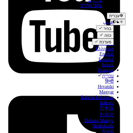
עקבו אחרינו
עברית
عربي
Català
בהיר
Čeština
כהה
Dansk
מערכת
Deutsch
Ελληνικά
English
Español
Suomi
Français
עברית
हिन्दी
Hrvatski
Magyar
Bahasa Indonesia
Italiano
日本語
한국어
Bahasa Melayu
Nederlands
Norsk