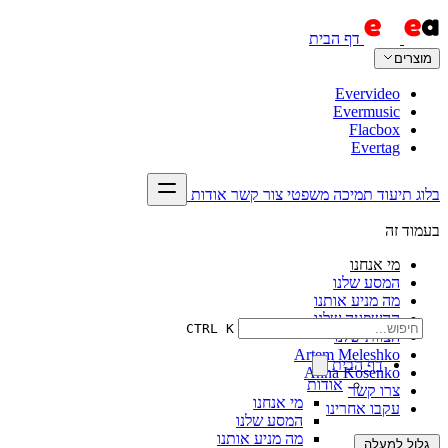
דף הבית
מוצרים
Evervideo
Evermusic
Flacbox
Evertag
בלוג
תיעוד
תמיכה
משפטי
צור קשר
אודות
בעמוד זה
מי אנחנו
המסע שלנו
מה מניע אותנו
ההשפעה שלנו
CTRL K
הצוות שלנו
Artem Meleshko
דף הבית
Anna Kosenko
אודות
צרו קשר
מי אנחנו
עקבו אחרינו
המסע שלנו
מה מניע אותנו
גלול למעלה