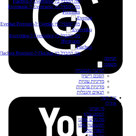
מה ההבדל בין Evermusic ל-Flacbox
מה ההבדל בין Evermusic ל-Evermusic
Premium
Evertag
מה ההבדל בין Evertag ל-Evertag Premium
Evervideo
מה ההבדל בין Evervideo ל-Evervideo
Premium?
Flacbox
מה ההבדל בין Flacbox ל-Flacbox Premium?
תמיכה
משפטי
הודעה משפטית
הסכם רישיון
מדיניות עוגיות
מדיניות פרטיות
תנאים והגבלות
צור קשר
אודות
מי אנחנו
המסע שלנו
מה מניע אותנו
ההשפעה שלנו
הצוות שלנו
צרו קשר