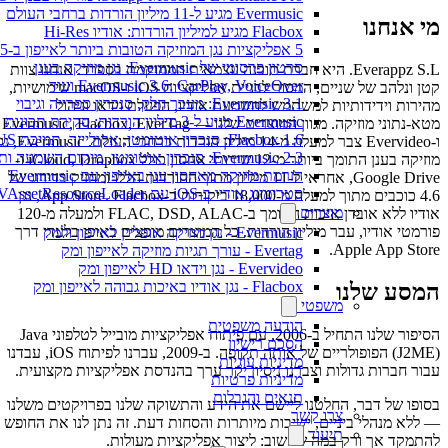
Evermusic מגיע ל-11 מיליון הורדות ברחבי העולם
מי אנחנו
Flacbox מגיע למיליון הורדות: אודיו Hi-Res
5 אפליקציות נגן המוזיקה הטובות ביותר לאייפון ב-2025
סרטון פרסומי של Evermusic: נגן מוזיקה בענן
Everappz S.L. היא חברת תוכנה עצמאית הממוקמת בספרד. אנחנו צוות
Evermusic 3.6: CarPlay, VoiceOver ועוד
קטן ונלהב של שניים, המסור לבניית אפליקציות iOS ו-macOS שימושיות,
Evermusic 3.1: מעבר חלק, סנכרון ספרייה וגיבוי
מהירות וידידותיות למשתמש להשמעת אודיו, הפעלת וידאו וניהול
Evermusic מגיע ל-3 מיליון הורדות: סקירת תכונות
מטא-נתוני מוזיקה. מגוון המוצרים שלנו — Evermusic, Flacbox, EverTag
Flacbox 1.6: סנכרון אוטומטי, אקולייזר, תמיכת OPUS
ו-Evervideo צבר למעלה מ-14 מיליון הורדות ברחבי העולם. Evermusic, נגן
Evermusic 2.3: סנכרון אוטומטי, מיקום השמעה ותגיות
מוזיקה בענן התומך ביותר מ-12 שירותי אחסון כולל iCloud, Dropbox ו-
הזרמת מוזיקה מאחסון ענן באייפון עם Evermusic
Google Drive, אחראי ל-11 מיליון מתוך ההורדות הללו ומחזיק בדירוג של
סטרימינג אודיו ב-iOS עם AVAssetResourceLoader
4.6 כוכבים מתוך למעלה מ-18,000 ביקורות ב-App Store. Flacbox, נגן
מוצרים
אודיו ללא אובדן איכות התומך ב-FLAC, DSD, ALAC ולמעלה מ-120
פורמטי אודיו, עבר מיליון הורדות. כל המוצרים מופצים באופן בלעדי דרך
Evermusic - נגן מוזיקה אופליין לאייפון ולמק
Apple App Store.
Evertag - עורך תגיות מוזיקה לאייפון ומק
Evervideo - נגן וידאו HD לאייפון ומק
Flacbox - נגן אודיו באיכות גבוהה לאייפון ומק
המסע שלנו
משפטי
הודעה משפטית
הסיפור שלנו התחיל ב-2006, עם פיתוח אפליקציות מובייל לטלפוני Java
הסכם רישיון
(J2ME) הפופולריים של אותה תקופה. ב-2009, עברנו לפיתוח iOS, עבדנו
מדיניות עוגיות
עבור חברות גדולות וצברנו ניסיון יקר ערך בהנדסת אפליקציות מקצועית.
מדיניות פרטיות
תנאים והגבלות
בסופו של דבר, החלטנו ליישם את הידע והתשוקה שלנו בפרויקטים משלנו
צרו קשר
— ללא מנהלי ביניים, ישיבות מיותרות והסחות דעת. זה נתן לנו את החופש
תיעוד
להתמקד אך ורק במה שחשוב: ליצור אפליקציות מעולות.