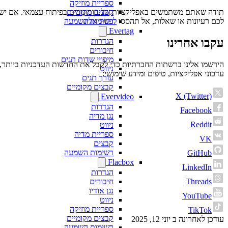
ספריית מוזיקה
קבצים מקומיים
תודה שאתם משתמשים באפליקציות שלנו ותומכים בפיתוח עצמאי. אם יש
רשימות השמעה
לכם רעיונות או שאלות, אל תהססו
לפנות אלינו
.
Evertag
עקבו אחרינו
הגדרות
חיבורים
מיפויי שדות תגים
הירשמו אלינו ברשתות החברתיות כדי לקבל את החדשות העדכניות ביותר,
ניווט
עדכוני אפליקציות, טיפים ומידע שימושי:
עורך תגים
קבצים מקומיים
X (Twitter)
Evervideo
הגדרות
Facebook
נגן מדיה
Reddit
ניווט
ספריית מדיה
VK
קבצים
רשימות השמעה
GitHub
Flacbox
LinkedIn
הגדרות
Threads
חיבורים
נגן אודיו
YouTube
ניווט
ספריית מוזיקה
TikTok
קבצים מקומיים
עודכן לאחרונה ב
יוני 12, 2025
רשימות השמעה