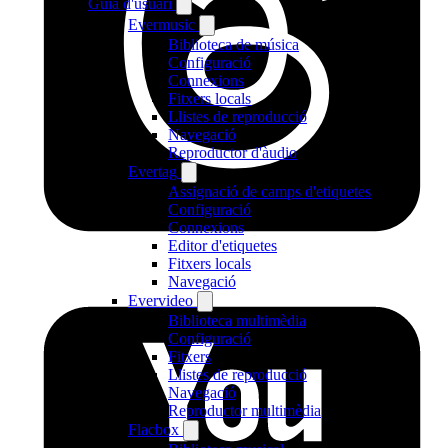
Guia d'usuari
Evermusic
Biblioteca de música
Configuració
Connexions
Fitxers locals
Llistes de reproducció
Navegació
Reproductor d'àudio
Evertag
Assignació de camps d'etiquetes
Configuració
Connexions
Editor d'etiquetes
Fitxers locals
Navegació
Evervideo
Biblioteca multimèdia
Configuració
Fitxers
Llistes de reproducció
Navegació
Reproductor multimèdia
Flacbox