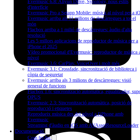
Evermusic 6.8: Aliyun Drive, Synology, nous estils
d'interfície
Evermusic Pro a Setapp Mobile: música al núvol per a i
Evermusic arriba als 11 milions de descàrregues a tot el
món
Flacbox arriba a 1 milió de descàrregues: àudio d'alta
resolució
Les 5 millors aplicacions de reproductor de música per a
iPhone el 2025
Vídeo promocional d'Evermusic: reproductor de música 
núvol
Evermusic 3.6: CarPlay, VoiceOver i molt més
Evermusic 3.1: Crossfade, sincronització de biblioteca i
còpia de seguretat
Evermusic arriba als 3 milions de descàrregues: visió
general de funcions
Flacbox 1.6: sincronització automàtica, equalitzador, sup
OPUS
Evermusic 2.3: Sincronització automàtica, posició de
reproducció i etiquetes
Reprodueix música des del núvol a l'iPhone amb
Evermusic
Streaming d'àudio en iOS amb AVAssetResourceLoader
Documentació
Com fer-ho