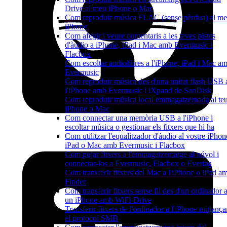
Drive al meu iPhone o Mac
Com reproduir música FLAC (sense pèrdua) al m
iPhone
Com afegir i veure comentaris a les teves pistes
d'àudio a iPhone, iPad i Mac amb Evermusic i
Flacbox
Com escoltar audiolibres a l'iPhone, iPad i Mac a
Evermusic
Com reproduir música des d'una unitat flash USB 
l'iPhone amb Evermusic i iXpand de SanDisk
Com reproduir música local emmagatzemada al te
iPhone o Mac
Com connectar una memòria USB a l'iPhone i
escoltar música o gestionar els fitxers que hi ha
Com utilitzar l'equalitzador d'àudio al vostre iPhon
iPad o Mac amb Evermusic i Flacbox
Com pujar fitxers a l'emmagatzematge al núvol i
connectar-los a Evermusic, Flacbox o Evertag
Com transferir fitxers del Mac a l'iPhone o iPad a
Finder
Com transferir fitxers sense fil des d'un ordinador 
un iPhone amb WiFi-Drive
Transferir fitxers de l'ordinador a l'iPhone mitjança
el protocol SMB