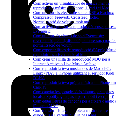
Com activar un visualitzador de música mentre
reprodueixes música a l'iPhone, l'iPad i el Mac
Com utilitzar els efectes de so i el DSP a Flacbox:
Compressor, Freeverb, Crossfeed, Echo,
Normalització de volum i molt més
Com activar i utilitzar la reproducció sense pauses 
Evermusic
Com utilitzar els efectes de so d'Evermusic:
reverberació, retard, distorsió, compressor, crossfee
normalització de volum
Com exportar llistes de reproducció d'Apple Music
reproduir-les a Evermusic al Mac
Com crear una llista de reproducció M3U per a
Internet Archive o Live Music Archive
Com reproduir la teva música des de Mac / PC /
Linux / NAS a l'iPhone utilitzant el servidor Kodi
DLNA
Com reproduir la teva pròpia música a l'iPhone a
CarPlay
Com canviar les portades dels àlbums per a pistes
locals a Spotify: guia pas a pas (mòbil i escriptori)
Com editar lletres de cançons per a fitxers d'àudio 
iPhone o MAC
Com transferir la teva biblioteca musical entre
dispositius a Evermusic: guia pas a pas