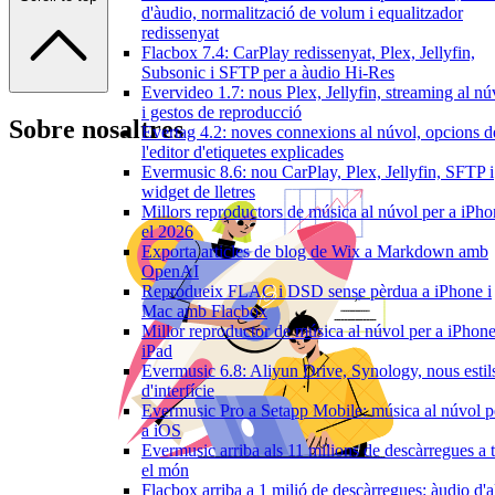
d'àudio, normalització de volum i equalitzador
redissenyat
Flacbox 7.4: CarPlay redissenyat, Plex, Jellyfin,
Subsonic i SFTP per a àudio Hi-Res
Evervideo 1.7: nous Plex, Jellyfin, streaming al nú
i gestos de reproducció
Sobre nosaltres
Evertag 4.2: noves connexions al núvol, opcions d
l'editor d'etiquetes explicades
Evermusic 8.6: nou CarPlay, Plex, Jellyfin, SFTP i
widget de lletres
Millors reproductors de música al núvol per a iPh
el 2026
Exporta articles de blog de Wix a Markdown amb
OpenAI
Reprodueix FLAC i DSD sense pèrdua a iPhone i
Mac amb Flacbox
Millor reproductor de música al núvol per a iPhone
iPad
Evermusic 6.8: Aliyun Drive, Synology, nous estil
d'interfície
Evermusic Pro a Setapp Mobile: música al núvol p
a iOS
Evermusic arriba als 11 milions de descàrregues a t
el món
Flacbox arriba a 1 milió de descàrregues: àudio d'a