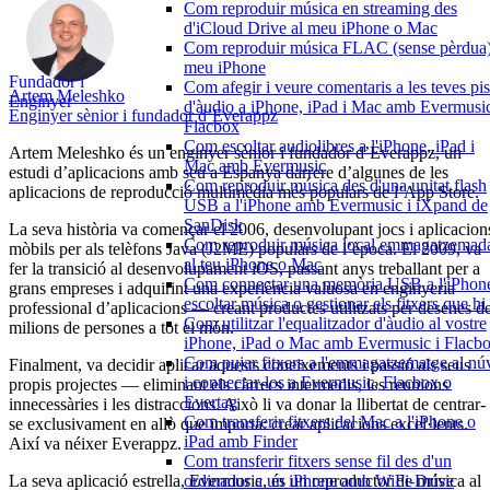
Com reproduir música en streaming des
d'iCloud Drive al meu iPhone o Mac
Com reproduir música FLAC (sense pèrdua)
meu iPhone
Fundador i
Com afegir i veure comentaris a les teves pis
Artem Meleshko
Enginyer
d'àudio a iPhone, iPad i Mac amb Evermusic
Enginyer sènior i fundador d’Everappz
Flacbox
Com escoltar audiolibres a l'iPhone, iPad i
Artem Meleshko és un enginyer sènior i fundador d’Everappz, un
Mac amb Evermusic
estudi d’aplicacions amb seu a Espanya darrere d’algunes de les
Com reproduir música des d'una unitat flash
aplicacions de reproducció multimèdia més populars de l’App Store.
USB a l'iPhone amb Evermusic i iXpand de
SanDisk
La seva història va començar el 2006, desenvolupant jocs i aplicacion
Com reproduir música local emmagatzemad
mòbils per als telèfons Java (J2ME) populars de l’època. El 2009, va
al teu iPhone o Mac
fer la transició al desenvolupament iOS, passant anys treballant per a
Com connectar una memòria USB a l'iPhone
grans empreses i adquirint una experiència valuosa en enginyeria
escoltar música o gestionar els fitxers que hi
professional d’aplicacions — creant productes utilitzats per desenes d
Com utilitzar l'equalitzador d'àudio al vostre
milions de persones a tot el món.
iPhone, iPad o Mac amb Evermusic i Flacb
Com pujar fitxers a l'emmagatzematge al nú
Finalment, va decidir aplicar aquests coneixements i passió als seus
i connectar-los a Evermusic, Flacbox o
propis projectes — eliminant els càrrecs intermedis, les reunions
Evertag
innecessàries i les distraccions. Això li va donar la llibertat de centrar-
Com transferir fitxers del Mac a l'iPhone o
se exclusivament en allò que importa: crear aplicacions excel·lents.
iPad amb Finder
Així va néixer Everappz.
Com transferir fitxers sense fil des d'un
La seva aplicació estrella, Evermusic, és un reproductor de música al
ordinador a un iPhone amb WiFi-Drive