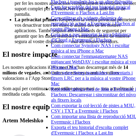
Flacbox i transferir-los a un altre dispositiu
per fer les nostres aplicacions completament accessibles, incloe
Com fer scrobble del teu historial musical
suport complet per a VoiceOver i navegació amb lector de
d'Evermusic o Flacbox a Last.fm
pantalla.
Com utilitzar els widgets dinàmics de
La privacitat primer.
Respectem la vostra privacitat permetent
reproducció actual a Evermusic i Flacbox al
vos desactivar totes les eines d’anàlisi des de les nostres
vostre iPhone i Mac
aplicacions. També seguim alts estàndards de seguretat per
Guia pas a pas: importar la teva biblioteca
garantir que les dades sensibles s’emmagatzemen de manera
d'iCloud a Evermusic i Flacbox
segura al vostre dispositiu — mai als nostres servidors.
Com connectar Synology NAS i escoltar
música al teu iPhone o Mac
El nostre impacte
Com connectar l'emmagatzematge NAS
mitjançant WebDAV i escoltar música al vos
iPhone o Mac
Les nostres aplicacions iOS i macOS s’han descarregat més de
14
Com veure lletres incrustades, comentaris i
milions de vegades
, amb milers de ressenyes amb les millors
fitxers LRC per a la música al vostre iPhone
valoracions a l’App Store.
Mac
Som aquí per continuar creant millor programari — una actualització
Reproduir música fora de línia a Evermusic 
meditada cada vegada.
Flacbox: Descarregar i sincronitzar del núvo
als fitxers locals
Com exportar la col·lecció de pistes a M3U,
El nostre equip
CSV i TXT a Evermusic i Flacbox
Com importar una llista de reproducció M3
Artem Meleshko
Evermusic i Flacbox
Exporta el teu historial d'escolta complet
d'Evermusic i Flacbox a Last.fm