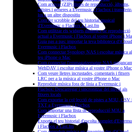
Com arxivar (ZIP) llistes de reproducció, àlbums,
artistes i gèneres a Evermusic i Flacbox i transferir
los a un altre dispositiu
Com fer scrobble del teu historial musical
d'Evermusic o Flacbox a Last.fm
Com utilitzar els widgets dinàmics de reproducció
actual a Evermusic i Flacbox al vostre iPhone i M
Guia pas a pas: importar la teva biblioteca d'iCloud
Evermusic i Flacbox
Com connectar Synology NAS i escoltar música a
teu iPhone o Mac
Com connectar l'emmagatzematge NAS mitjançan
WebDAV i escoltar música al vostre iPhone o Mac
Com veure lletres incrustades, comentaris i fitxers
LRC per a la música al vostre iPhone o Mac
Reproduir música fora de línia a Evermusic i
Flacbox: Descarregar i sincronitzar del núvol als
fitxers locals
Com exportar la col·lecció de pistes a M3U, CSV 
TXT a Evermusic i Flacbox
Com importar una llista de reproducció M3U a
Evermusic i Flacbox
Exporta el teu historial d'escolta complet d'Evermu
i Flacbox a Last.fm
Com reproduir música en streaming des d'iCloud