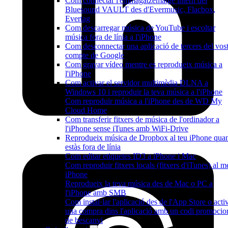
Com connectar l'emmagatzematge intern del
Bluesound VAULT des d'Evermusic, Flacbox,
Evertag
Com descarregar música de YouTube i escoltar
música fora de línia a l'iPhone
Com desconnectar una aplicació de tercers del vos
compte de Google
Com gravar vídeo mentre es reprodueix música a
l'iPhone
Com activar el servidor multimèdia DLNA a
Windows 10 i reproduir la teva música a l'iPhone
Com reproduir música a l'iPhone des de WD My
Cloud Home
Com transferir fitxers de música de l'ordinador a
l'iPhone sense iTunes amb WiFi-Drive
Reprodueix música de Dropbox al teu iPhone qua
estàs fora de línia
Com editar etiquetes ID3 a iPhone i Mac
Com reproduir fitxers locals (fitxers d'iTunes) al m
iPhone
Reprodueix la teva música des de Mac o PC a
l'iPhone amb SMB
Com instal·lar l'aplicació des de l'App Store o acti
una compra dins l'aplicació amb un codi promocio
de bescanvi