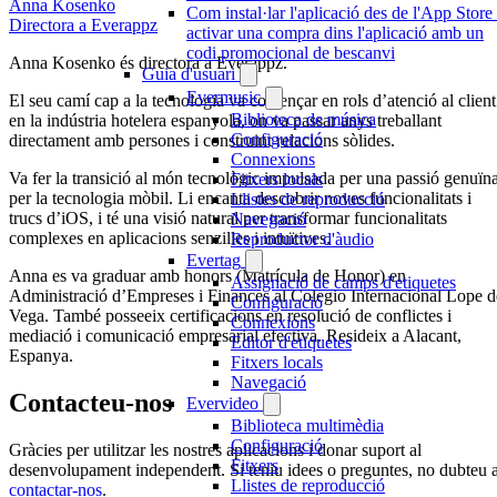
Anna Kosenko
Com instal·lar l'aplicació des de l'App Store
Directora a Everappz
activar una compra dins l'aplicació amb un
codi promocional de bescanvi
Anna Kosenko és directora a Everappz.
Guia d'usuari
Evermusic
El seu camí cap a la tecnologia va començar en rols d’atenció al client
Biblioteca de música
en la indústria hotelera espanyola, on va passar anys treballant
Configuració
directament amb persones i construint relacions sòlides.
Connexions
Va fer la transició al món tecnològic impulsada per una passió genuïn
Fitxers locals
per la tecnologia mòbil. Li encanta descobrir noves funcionalitats i
Llistes de reproducció
trucs d’iOS, i té una visió natural per transformar funcionalitats
Navegació
complexes en aplicacions senzilles i intuïtives.
Reproductor d'àudio
Evertag
Anna es va graduar amb honors (Matrícula de Honor) en
Assignació de camps d'etiquetes
Administració d’Empreses i Finances al Colegio Internacional Lope d
Configuració
Vega. També posseeix certificacions en resolució de conflictes i
Connexions
mediació i comunicació empresarial efectiva. Resideix a Alacant,
Editor d'etiquetes
Espanya.
Fitxers locals
Navegació
Contacteu-nos
Evervideo
Biblioteca multimèdia
Configuració
Gràcies per utilitzar les nostres aplicacions i donar suport al
Fitxers
desenvolupament independent. Si teniu idees o preguntes, no dubteu 
Llistes de reproducció
contactar-nos
.