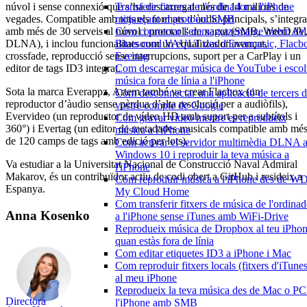
núvol i sense connexió que s’ha descarregat més de 14 milions de
Transferir fitxers de l'ordinador a l'iPhone
vegades. Compatible amb tots els formats d’àudio principals, s’integra
mitjançant el protocol SMB
amb més de 30 serveis al núvol i protocols de xarxa (SMB, WebDAV
Com connectar l'emmagatzematge intern del
DLNA), i inclou funcionalitats com un equalitzador avançat,
Bluesound VAULT des d'Evermusic, Flacb
crossfade, reproducció sense interrupcions, suport per a CarPlay i un
Evertag
editor de tags ID3 integrat.
Com descarregar música de YouTube i escol
música fora de línia a l'iPhone
Sota la marca Everappz, Artem també va crear Flacbox (un
Com desconnectar una aplicació de tercers d
reproductor d’àudio sense pèrdua d’alta resolució per a audiòfils),
vostre compte de Google
Evervideo (un reproductor de vídeo HD amb suport per a subtítols i
Com gravar vídeo mentre es reprodueix
360°) i Evertag (un editor de metadades musicals compatible amb mé
música a l'iPhone
de 120 camps de tags amb edició per lots).
Com activar el servidor multimèdia DLNA 
Windows 10 i reproduir la teva música a
Va estudiar a la Universitat Nacional de Construcció Naval Admiral
l'iPhone
Makarov, és un contribuïdor actiu de codi obert a GitHub i resideix a
Com reproduir música a l'iPhone des de W
Espanya.
My Cloud Home
Com transferir fitxers de música de l'ordinad
Anna Kosenko
a l'iPhone sense iTunes amb WiFi-Drive
Reprodueix música de Dropbox al teu iPho
quan estàs fora de línia
Com editar etiquetes ID3 a iPhone i Mac
Com reproduir fitxers locals (fitxers d'iTunes
al meu iPhone
Reprodueix la teva música des de Mac o PC
Directora
l'iPhone amb SMB