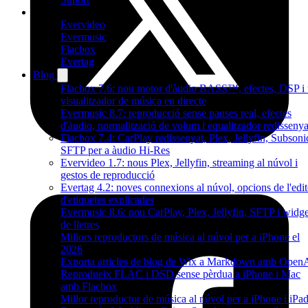
Productes
Evervideo
Evermusic
Flacbox
Evertag
Blog
Flacbox 7.6: nou motor d'àudio BASS™, efectes, DSP i
visualitzador de música en directe
Evermusic 8.7: reproducció sense pauses real, efectes
d'àudio, normalització de volum i equalitzador redissenya
Flacbox 7.4: CarPlay redissenyat, Plex, Jellyfin, Subsonic
SFTP per a àudio Hi-Res
Evervideo 1.7: nous Plex, Jellyfin, streaming al núvol i
gestos de reproducció
Evertag 4.2: noves connexions al núvol, opcions de l'edit
d'etiquetes explicades
Evermusic 8.6: nou CarPlay, Plex, Jellyfin, SFTP i widge
de lletres
Millors reproductors de música al núvol per a iPhone el
2026
Exporta articles de blog de Wix a Markdown amb Open
Reprodueix FLAC i DSD sense pèrdua a iPhone i Mac
amb Flacbox
Millor reproductor de música al núvol per a iPhone i iPa