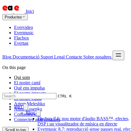
Inici
Productes
Evervideo
Evermusic
Flacbox
Evertag
Blog
Documentació
Suport
Legal
Contacte
Sobre nosaltres
On this page
Qui som
El nostre camí
Què ens impulsa
El nostre impacte
CTRL K
El nostre equip
Artem Meleshko
Inici
Anna Kosenko
Blog
Contacteu-nos
Flacbox 7.6: nou motor d'àudio BASS™, efectes,
Connecteu amb nosaltres
DSP i un visualitzador de música en directe
Evermusic 8.7: reproducció sense pauses real, efec
Scroll to top