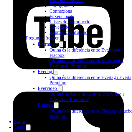
Biblioteca musical
Configuració
Connexions
Fitxers locals
Llistes de reproducció
Navegació
Reproductor d'àudio
Preguntes freqüents
Evermusic
Quina és la diferència entre Evermusic i
Flacbox
Quina és la diferència entre Evermusic i
Evermusic Premium
Evertag
Quina és la diferència entre Evertag i Everta
Premium
Evervideo
Quina diferència hi ha entre Evervideo i
Evervideo Premium?
Flacbox
Quina és la diferència entre Flacbox i Flacb
Premium?
Suport
Legal