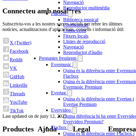
Navegació
Reproductor multimèdia
Connecteu amb nosaltres
Flacbox
Biblioteca musical
Subscriviu-vos a les nostres xarxes socials per rebre les últimes
Configuració
notícies, actualitzacions d’aplicacions, consells i informació útil:
Connexions
Fitxers locals
Llistes de reproducció
X (Twitter)
Navegació
Facebook
Reproductor d'àudio
Preguntes freqüents
Reddit
Evermusic
VK
Quina és la diferència entre Evermusic
Flacbox
GitHub
Quina és la diferència entre Evermusic
LinkedIn
Evermusic Premium
Evertag
Threads
Quina és la diferència entre Evertag i
YouTube
Evertag Premium
Evervideo
TikTok
Last updated on
de juny 12, 2025
Quina diferència hi ha entre Evervideo
Evervideo Premium?
Flacbox
Productes
Ajuda
Legal
Empresa
Quina és la diferència entre Flacbox i