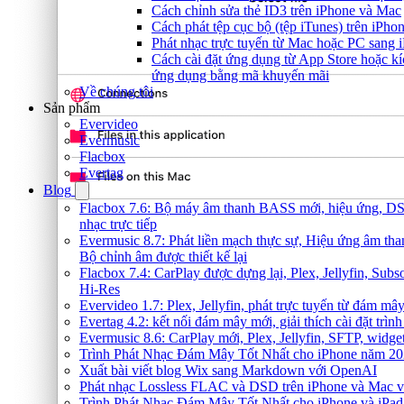
Cách chỉnh sửa thẻ ID3 trên iPhone và Mac
Cách phát tệp cục bộ (tệp iTunes) trên iPhon
Phát nhạc trực tuyến từ Mac hoặc PC sang
Cách cài đặt ứng dụng từ App Store hoặc k
ứng dụng bằng mã khuyến mãi
Về chúng tôi
Sản phẩm
Evervideo
Evermusic
Flacbox
Evertag
Blog
Flacbox 7.6: Bộ máy âm thanh BASS mới, hiệu ứng, DSP
nhạc trực tiếp
Evermusic 8.7: Phát liền mạch thực sự, Hiệu ứng âm th
Bộ chỉnh âm được thiết kế lại
Flacbox 7.4: CarPlay được dựng lại, Plex, Jellyfin, Sub
Hi-Res
Evervideo 1.7: Plex, Jellyfin, phát trực tuyến từ đám mây
Evertag 4.2: kết nối đám mây mới, giải thích cài đặt trình
Evermusic 8.6: CarPlay mới, Plex, Jellyfin, SFTP, widget 
Trình Phát Nhạc Đám Mây Tốt Nhất cho iPhone năm 2
Xuất bài viết blog Wix sang Markdown với OpenAI
Phát nhạc Lossless FLAC và DSD trên iPhone và Mac v
Trình Phát Nhạc Đám Mây Tốt Nhất cho iPhone và iPad