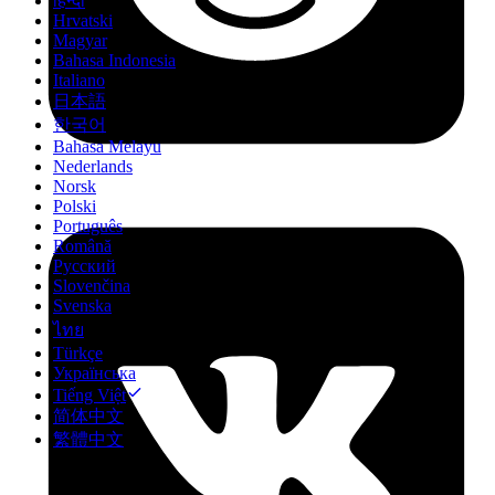
हिन्दी
Hrvatski
Magyar
Bahasa Indonesia
Italiano
日本語
한국어
Bahasa Melayu
Nederlands
Norsk
Polski
Português
Română
Русский
Slovenčina
Svenska
ไทย
Türkçe
Українська
Tiếng Việt
简体中文
繁體中文