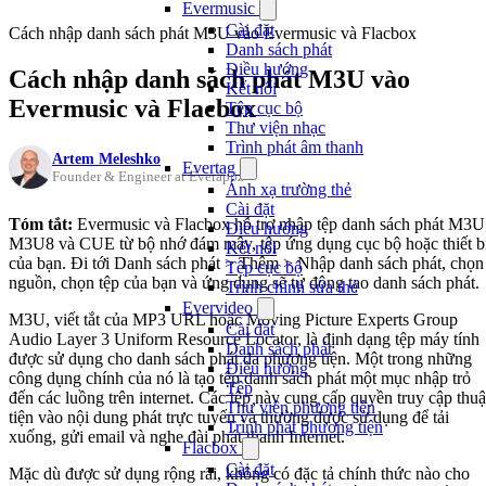
Evermusic
Cài đặt
Cách nhập danh sách phát M3U vào Evermusic và Flacbox
Danh sách phát
Điều hướng
Cách nhập danh sách phát M3U vào
Kết nối
Evermusic và Flacbox
Tệp cục bộ
Thư viện nhạc
Trình phát âm thanh
Artem Meleshko
Evertag
Founder & Engineer at Everappz
Ánh xạ trường thẻ
Cài đặt
Tóm tắt:
Evermusic và Flacbox hỗ trợ nhập tệp danh sách phát M3U
Điều hướng
M3U8 và CUE từ bộ nhớ đám mây, tệp ứng dụng cục bộ hoặc thiết b
Kết nối
của bạn. Đi tới Danh sách phát > Thêm > Nhập danh sách phát, chọn
Tệp cục bộ
nguồn, chọn tệp của bạn và ứng dụng sẽ tự động tạo danh sách phát.
Trình chỉnh sửa thẻ
Evervideo
M3U, viết tắt của MP3 URL hoặc Moving Picture Experts Group
Cài đặt
Audio Layer 3 Uniform Resource Locator, là định dạng tệp máy tính
Danh sách phát
được sử dụng cho danh sách phát đa phương tiện. Một trong những
Điều hướng
công dụng chính của nó là tạo tệp danh sách phát một mục nhập trỏ
Tệp
đến các luồng trên internet. Các tệp này cung cấp quyền truy cập thu
Thư viện phương tiện
tiện vào nội dung phát trực tuyến và thường được sử dụng để tải
Trình phát phương tiện
xuống, gửi email và nghe đài phát thanh Internet.
Flacbox
Cài đặt
Mặc dù được sử dụng rộng rãi, không có đặc tả chính thức nào cho