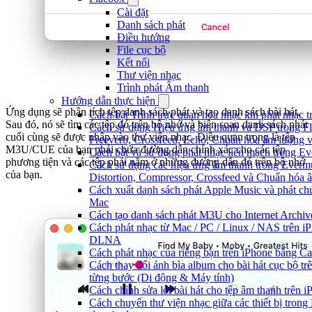
Cài đặt
Danh sách phát
Điều hướng
File cục bộ
Kết nối
Thư viện nhạc
Trình phát Âm thanh
Hướng dẫn thực hiện
Ứng dụng sẽ phân tích tệp danh sách phát và tạo danh sách bài hát.
Cách bật Trình trực quan hóa nhạc khi phát nhạc 
Sau đó, nó sẽ tìm các tệp đó trên bộ nhớ và biên soạn danh sách phát
Cách sử dụng Hiệu ứng âm thanh và DSP trong Fl
cuối cùng sẽ được nhập vào thư viện nhạc. Điều quan trọng là tệp
Freeverb, Crossfeed, Echo, Chuẩn hóa âm lượng 
M3U/CUE của bạn phải chứa đường dẫn chính xác cho các tệp
Cách bật và sử dụng phát nhạc liền mạch trong E
phương tiện và các tệp phải nằm ở những đường dẫn đó trên bộ nhớ
Cách sử dụng các hiệu ứng âm thanh trong Evermu
của bạn.
Distortion, Compressor, Crossfeed và Chuẩn hóa 
Cách xuất danh sách phát Apple Music và phát ch
Mac
Cách tạo danh sách phát M3U cho Internet Archiv
Cách phát nhạc từ Mac / PC / Linux / NAS trên 
DLNA
Cách phát nhạc của riêng bạn trên iPhone bằng Ca
Cách thay đổi ảnh bìa album cho bài hát cục bộ t
từng bước (Di động & Máy tính)
Cách chỉnh sửa lời bài hát cho tệp âm thanh trê
Cách chuyển thư viện nhạc giữa các thiết bị tron