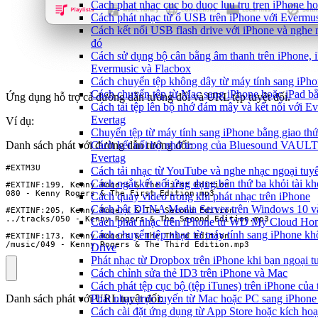
Cach phat nhac cuc bo duoc luu tru tren iPhone h
Cách phát nhạc từ ổ USB trên iPhone với Evermu
Cách kết nối USB flash drive với iPhone và nghe n
đó
Cách sử dụng bộ cân bằng âm thanh trên iPhone, 
Evermusic và Flacbox
Cách chuyển tệp không dây từ máy tính sang iPh
Cách chuyển tệp từ Mac sang iPhone hoặc iPad b
Ứng dụng hỗ trợ cả đường dẫn tương đối và URL tệp tuyệt đối.
Cách tải tệp lên bộ nhớ đám mây và kết nối với E
Evertag
Ví dụ:
Chuyển tệp từ máy tính sang iPhone bằng giao t
Danh sách phát với đường dẫn tương đối:
Cách kết nối bộ nhớ trong của Bluesound VAULT 
Evertag
Cách tải nhạc từ YouTube và nghe nhạc ngoại tuyế
Cách ngắt kết nối ứng dụng bên thứ ba khỏi tài k
Cách quay video trong khi phát nhạc trên iPhone
Cách bật DLNA Media Server trên Windows 10 và 
Cách phát nhạc trên iPhone từ WD My Cloud Ho
Cách chuyển tệp nhạc từ máy tính sang iPhone kh
/music/049 - Kenny Rogers & The Third Edition.mp3
Drive
Phát nhạc từ Dropbox trên iPhone khi bạn ngoại t
Cách chỉnh sửa thẻ ID3 trên iPhone và Mac
Cách phát tệp cục bộ (tệp iTunes) trên iPhone của 
Phát nhạc trực tuyến từ Mac hoặc PC sang iPho
Danh sách phát với URL tuyệt đối:
Cách cài đặt ứng dụng từ App Store hoặc kích ho