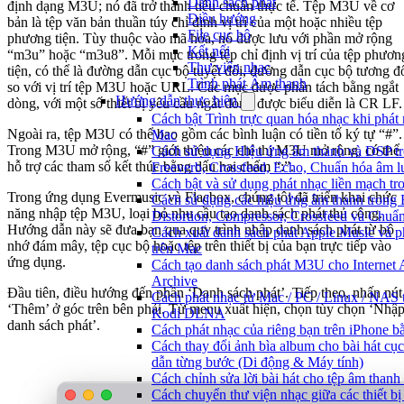
Danh sách phát
định dạng M3U; nó đã trở thành tiêu chuẩn thực tế. Tệp M3U về cơ
Điều hướng
bản là tệp văn bản thuần túy chỉ định vị trí của một hoặc nhiều tệp
File cục bộ
phương tiện. Tùy thuộc vào mã hóa, nó được lưu với phần mở rộng
Kết nối
“m3u” hoặc “m3u8”. Mỗi mục trong tệp chỉ định vị trí của tệp phươn
Thư viện nhạc
tiện, có thể là đường dẫn cục bộ tuyệt đối, đường dẫn cục bộ tương đ
Trình phát Âm thanh
so với vị trí tệp M3U hoặc URL. Các mục được phân tách bằng ngắt
Hướng dẫn thực hiện
dòng, với một số thiết bị yêu cầu ngắt dòng được biểu diễn là CR LF.
Cách bật Trình trực quan hóa nhạc khi phát 
Ngoài ra, tệp M3U có thể bao gồm các bình luận có tiền tố ký tự “#”.
Mac
Trong M3U mở rộng, “#” giới thiệu các chỉ thị M3U mở rộng, có thể
Cách sử dụng Hiệu ứng âm thanh và DSP tr
hỗ trợ các tham số kết thúc bằng dấu hai chấm “:”.
Freeverb, Crossfeed, Echo, Chuẩn hóa âm l
Cách bật và sử dụng phát nhạc liền mạch t
Trong ứng dụng Evermusic và Flacbox, chúng tôi đã triển khai chức
Cách sử dụng các hiệu ứng âm thanh trong 
năng nhập tệp M3U, loại bỏ nhu cầu tạo danh sách phát thủ công.
Distortion, Compressor, Crossfeed và Chuẩ
Hướng dẫn này sẽ đưa bạn qua quy trình nhập danh sách phát từ bộ
Cách xuất danh sách phát Apple Music và p
nhớ đám mây, tệp cục bộ hoặc tệp trên thiết bị của bạn trực tiếp vào
trên Mac
ứng dụng.
Cách tạo danh sách phát M3U cho Internet 
Archive
Đầu tiên, điều hướng đến phần ‘Danh sách phát’. Tiếp theo, nhấn nút
Cách phát nhạc từ Mac / PC / Linux / NAS 
‘Thêm’ ở góc trên bên phải. Từ menu xuất hiện, chọn tùy chọn ‘Nhậ
Kodi DLNA
danh sách phát’.
Cách phát nhạc của riêng bạn trên iPhone b
Cách thay đổi ảnh bìa album cho bài hát cụ
dẫn từng bước (Di động & Máy tính)
Cách chỉnh sửa lời bài hát cho tệp âm tha
Cách chuyển thư viện nhạc giữa các thiết b