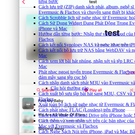
từng bước
Cách lưu trữ (ZIP) danh sách phát, album, nghệ sĩ 
Evermusic & Flacbox và chuyển sang thiết bị khá
Cách Scrobble lịch sử nghe nhạc từ Evermusic ho
Cách Sử Dụng Widget Đang Phát Động Trong Eve
iPhone và Mac
Hướng dẫn từng bước: Nhập thư viện iCloud của 
Flacbox
Cách kết nối Synology NAS và nghe nhạc trên iP
Cách kết nối bộ lưu trữ NAS bằng WebDAV và ng
Mac
Cách xem lời bài hát nhúng, nhận xét và tệp LRC 
Mac
Phát nhạc ngoại tuyến trong Evermusic & Flacbo
đám mây sang tệp cục bộ
Cách nhập danh sách phát M3U vào Evermusic và
Câu hỏi thường gặp
Cách xuất bộ sưu tập bài hát sang M3U, CSV và
Flacbox
Xuất toàn bộ lịch sử nghe nhạc từ Evermusic & F
Cách phát nhạc FLAC (Lossless) trên iPhone
Cách phát nhạc từ iCloud Drive trên iPhone hoặc
Cách thêm và xem nhận xét trên các bản nhạc của 
Mac với Evermusic và Flacbox
Cách Nghe Sách Nói trên iPhone, iPad và Mac B