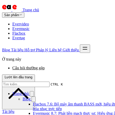
Trang chủ
Sản phẩm
Evervideo
Evermusic
Flacbox
Evertag
Blog
Tài liệu
Hỗ trợ
Pháp lý
Liên hệ
Giới thiệu
Ở trang này
Câu hỏi thường gặp
Lướt lên đầu trang
CTRL K
Trang chủ
Blog
Flacbox 7.6: Bộ máy âm thanh BASS mới, hiệu ứn
hóa nhạc trực tiếp
Tài liệu
Evermusic 8.7: Phát liền mạch thực sự, Hiệu ứng