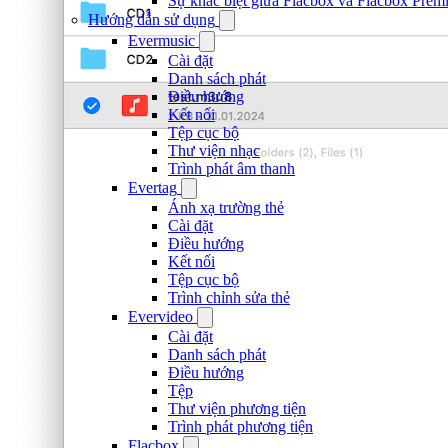
Sự khác biệt giữa Flacbox và Flacbox Premi
Hướng dẫn sử dụng
Evermusic
Cài đặt
Danh sách phát
Điều hướng
Kết nối
Tệp cục bộ
Thư viện nhạc
Trình phát âm thanh
Evertag
Ánh xạ trường thẻ
Cài đặt
Điều hướng
Kết nối
Tệp cục bộ
Trình chỉnh sửa thẻ
Evervideo
Cài đặt
Danh sách phát
Điều hướng
Tệp
Thư viện phương tiện
Trình phát phương tiện
Flacbox