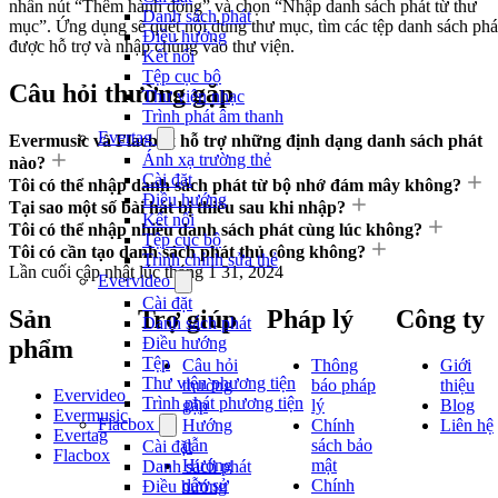
nhấn nút “Thêm hành động” và chọn “Nhập danh sách phát từ thư
Danh sách phát
mục”. Ứng dụng sẽ quét nội dung thư mục, tìm các tệp danh sách phá
Điều hướng
được hỗ trợ và nhập chúng vào thư viện.
Kết nối
Tệp cục bộ
Câu hỏi thường gặp
Thư viện nhạc
Trình phát âm thanh
Evertag
Evermusic và Flacbox hỗ trợ những định dạng danh sách phát
Ánh xạ trường thẻ
nào?
Cài đặt
Tôi có thể nhập danh sách phát từ bộ nhớ đám mây không?
Điều hướng
Tại sao một số bài hát bị thiếu sau khi nhập?
Kết nối
Tôi có thể nhập nhiều danh sách phát cùng lúc không?
Tệp cục bộ
Tôi có cần tạo danh sách phát thủ công không?
Trình chỉnh sửa thẻ
Lần cuối cập nhật lúc
tháng 1 31, 2024
Evervideo
Cài đặt
Sản
Trợ giúp
Pháp lý
Công ty
Danh sách phát
Điều hướng
phẩm
Tệp
Câu hỏi
Thông
Giới
Thư viện phương tiện
thường
báo pháp
thiệu
Evervideo
Trình phát phương tiện
gặp
lý
Blog
Evermusic
Flacbox
Hướng
Chính
Liên hệ
Evertag
dẫn
sách bảo
Cài đặt
Flacbox
Hướng
mật
Danh sách phát
dẫn sử
Chính
Điều hướng