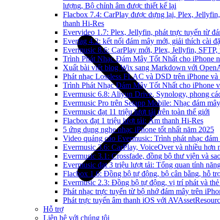
lượng, Bộ chỉnh âm được thiết kế lại
Flacbox 7.4: CarPlay được dựng lại, Plex, Jellyfi
thanh Hi-Res
Evervideo 1.7: Plex, Jellyfin, phát trực tuyến từ 
Evertag 4.2: kết nối đám mây mới, giải thích cài đặ
Evermusic 8.6: CarPlay mới, Plex, Jellyfin, SFTP, 
Trình Phát Nhạc Đám Mây Tốt Nhất cho iPhone 
Xuất bài viết blog Wix sang Markdown với Open
Phát nhạc Lossless FLAC và DSD trên iPhone và
Trình Phát Nhạc Đám Mây Tốt Nhất cho iPhone v
Evermusic 6.8: Aliyun Drive, Synology, phong cá
Evermusic Pro trên Setapp Mobile: Nhạc đám mâ
Evermusic đạt 11 triệu lượt tải trên toàn thế giới
Flacbox đạt 1 triệu lượt tải: Âm thanh Hi-Res
5 ứng dụng nghe nhạc iPhone tốt nhất năm 2025
Video quảng cáo Evermusic: Trình phát nhạc đám
Evermusic 3.6: CarPlay, VoiceOver và nhiều hơn 
Evermusic 3.1: Crossfade, đồng bộ thư viện và sa
Evermusic đạt 3 triệu lượt tải: Tổng quan tính năn
Flacbox 1.6: Đồng bộ tự động, bộ cân bằng, hỗ 
Evermusic 2.3: Đồng bộ tự động, vị trí phát và thẻ
Phát nhạc trực tuyến từ bộ nhớ đám mây trên iPh
Phát trực tuyến âm thanh iOS với AVAssetResour
Hỗ trợ
Liên hệ với chúng tôi