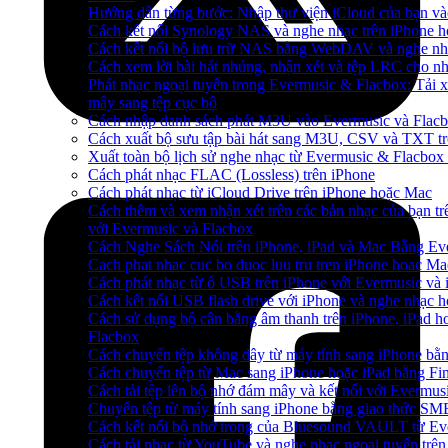
Hướng dẫn từng bước: Nhập thư viện iCloud của bạn và
Cách kết nối Synology NAS và nghe nhạc trên iPhone 
Cách kết nối bộ lưu trữ NAS bằng WebDAV và nghe nh
Cách xem lời bài hát nhúng, nhận xét và tệp LRC cho n
Phát nhạc ngoại tuyến trong Evermusic & Flacbox: Tải
mây sang tệp cục bộ
Cách nhập danh sách phát M3U vào Evermusic và Flac
Cách xuất bộ sưu tập bài hát sang M3U, CSV và TXT t
Xuất toàn bộ lịch sử nghe nhạc từ Evermusic & Flacbox
Cách phát nhạc FLAC (Lossless) trên iPhone
Cách phát nhạc từ iCloud Drive trên iPhone hoặc Mac
Cách thêm và xem nhận xét trên các bản nhạc của bạn tr
với Evermusic và Flacbox
Cách Nghe Sách Nói trên iPhone, iPad và Mac Bằng Ev
Cach phat nhac cuc bo duoc luu tru tren iPhone hoac Ma
Cách phát nhạc từ ổ USB trên iPhone với Evermusic và
Cách kết nối USB flash drive với iPhone và nghe nhạc ho
Cách sử dụng bộ cân bằng âm thanh trên iPhone, iPad h
Flacbox
Cách chuyển tệp không dây từ máy tính sang iPhone bằ
Cách chuyển tệp từ Mac sang iPhone hoặc iPad bằng Fi
Cách tải tệp lên bộ nhớ đám mây và kết nối với Evermus
Chuyển tệp từ máy tính sang iPhone bằng giao thức SM
Cách kết nối bộ nhớ trong của Bluesound VAULT từ Eve
Cách tải nhạc từ YouTube và nghe nhạc ngoại tuyến trên