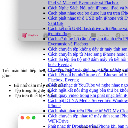
iPad và Mac với Evermusic và Flacbox
Cách Nghe Sách Nói trên iPhone, iPad và
Cach phat nhac cuc bo duoc luu tru tren iP
Cách phát nhạc từ ổ USB trên iPhone với E
SanDisk
Cách kết nối USB flash drive với iPhone và
tệp trên đó
Cách sử dụng bộ cân bằng âm thanh trên iP
Evermusic và Flacbox
Cách chuyển tệp không dây từ máy tính sa
Cách chuyển tệp từ Mac sang iPhone hoặc i
Cách tải tệp lên bộ nhớ đám mây và kết nối
hoặc Evertag
Chuyển tệp từ máy tính sang iPhone bằng 
Trên màn hình tiếp theo, chọn vị trí tệp. Các tùy chọn được hỗ trợ ba
Cách kết nối bộ nhớ trong của Bluesound 
gồm:
Flacbox, Evertag
Cách tải nhạc từ YouTube và nghe nhạc ngoạ
Bộ nhớ đám mây đã kết nối;
Cách ngắt kết nối ứng dụng bên thứ ba khỏi
Tệp trong ứng dụng;
Cách quay video trong khi phát nhạc trên i
Tệp trên thiết bị của bạn;
Cách bật DLNA Media Server trên Windows 
iPhone
Cách phát nhạc trên iPhone từ WD My Cl
Cách chuyển tệp nhạc từ máy tính sang iPh
WiFi-Drive
Phát nhạc từ Dropbox trên iPhone khi bạn n