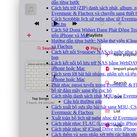
dẫn từng bước
Cách lưu trữ (ZIP) danh sách phát, album, ng
Evermusic & Flacbox và chuyển sang thiết 
Cách Scrobble lịch sử nghe nhạc từ Evermu
Last.fm
Cách Sử Dụng Widget Đang Phát Động Tro
trên iPhone và Mac
Hướng dẫn từng bước: Nhập thư viện iClou
và Flacbox
Cách kết nối Synology NAS và nghe nhạc t
bạn
Cách kết nối bộ lưu trữ NAS bằng WebDAV
iPhone hoặc Mac
Cách xem lời bài hát nhúng, nhận xét và tệ
iPhone hoặc Mac
Phát nhạc ngoại tuyến trong Evermusic & 
bộ từ đám mây sang tệp cục bộ
Cách nhập danh sách phát M3U vào Evermu
Câu hỏi thường gặp
Cách xuất bộ sưu tập bài hát sang M3U, C
Evermusic & Flacbox
Xuất toàn bộ lịch sử nghe nhạc từ Evermus
Cách phát nhạc FLAC (Lossless) trên iPho
Cách phát nhạc từ iCloud Drive trên iPhon
Cách thêm và xem nhận xét trên các bản nhạ