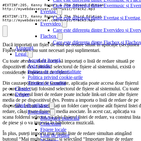
Care este diferența dintre Evermusic și Ev
Evertag
Care este diferența dintre Evertag și Evert
http://mywebdavserver.com/music/track3.mp3
Evervideo
Care este diferența dintre Evervideo și Eve
Flacbox
Care este diferența dintre Flacbox și Flacb
Dacă importați un fișier de listă de redare situat în aplicație (secțiunea
Asistență
Fișiere locale), nu sunt necesari pași suplimentari.
Legal
Acord de licență
Cu toate acestea, dacă doriți să importați o listă de redare situată pe
Aviz juridic
dispozitivul dvs. folosind selectorul de fișiere al sistemului, există o
Politica de confidențialitate
considerație importantă de reținut.
Politica privind cookie-urile
Din cauza politicilor de securitate, aplicația poate accesa doar fișierul
Termeni și Condiții
pe care îl selectați folosind selectorul de fișiere al sistemului. Cu toate
Contact
acestea, fișierul listei de redare poate include link-uri către alte fișiere
Despre
media de pe dispozitivul dvs. Pentru a importa o listă de redare de pe
Ghid de utilizare
dispozitiv, trebuie să selectați un folder care conține atât fișierul listei 
redare, cât și toate fișierele media asociate. În acest caz, aplicația va
Evermusic
scana folderul selectat, va găsi fișierul listei de redare, va construi lista
Biblioteca muzicală
de piese și o va importa în biblioteca muzicală.
Conexiuni
Fișiere locale
În plus, puteți importa mai multe liste de redare simultan atingând
Liste de redare
butonul “Mai multe acțiuni” și selectând “Importare liste de redare
Navigare