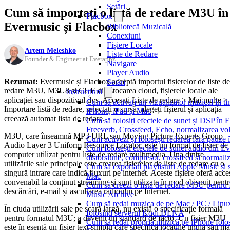
Setări
Cum să importați o listă de redare M3U în
Flacbox
Evermusic și Flacbox
Bibliotecă Muzicală
Conexiuni
Fișiere Locale
Artem Meleshko
Liste de Redare
Founder & Engineer at Everappz
Navigare
Player Audio
Rezumat:
Evermusic și Flacbox acceptă importul fișierelor de liste de
Setări
redare M3U, M3U8 și CUE din stocarea cloud, fișierele locale ale
Instrucțiuni
aplicației sau dispozitivul dvs. Accesați Liste de redare > Mai multe >
Cum să activați un vizualizator muzical în t
Importare listă de redare, selectați o sursă, alegeți fișierul și aplicația
iPhone, iPad și Mac
creează automat lista de redare.
Cum să folosiți efectele de sunet și DSP în
Freeverb, Crossfeed, Echo, normalizarea vol
M3U, care înseamnă MP3 URL sau Moving Picture Experts Group
Cum activezi și folosești redarea fără pauze
Audio Layer 3 Uniform Resource Locator, este un format de fișier de
Cum folosești efectele de sunet audio din Ev
computer utilizat pentru liste de redare multimedia. Una dintre
distorsiune, compresor, crossfeed și normali
utilizările sale principale este crearea fișierelor de liste de redare cu o
Cum să exportați playlisturi Apple Music și 
singură intrare care indică fluxuri pe internet. Aceste fișiere oferă acce
Mac
convenabil la conținut streaming și sunt utilizate în mod obișnuit pent
Cum să creezi o listă de redare M3U pentru 
descărcări, e-mail și ascultarea radioului pe Internet.
Music Archive
Cum să redai muzica de pe Mac / PC / Linu
În ciuda utilizării sale pe scară largă, nu există o specificație formală
folosind serverul Kodi DLNA
pentru formatul M3U; a devenit un standard de facto. Un fișier M3U
Cum să redai propria muzică pe iPhone folo
este în esență un fișier text simplu care specifică locațiile unuia sau ma