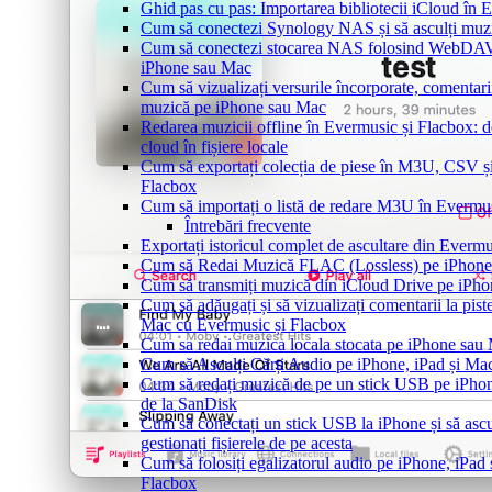
Ghid pas cu pas: Importarea bibliotecii iCloud în 
Cum să conectezi Synology NAS și să asculți muz
Cum să conectezi stocarea NAS folosind WebDAV ș
iPhone sau Mac
Cum să vizualizați versurile încorporate, comentari
muzică pe iPhone sau Mac
Redarea muzicii offline în Evermusic și Flacbox: de
cloud în fișiere locale
Cum să exportați colecția de piese în M3U, CSV 
Flacbox
Cum să importați o listă de redare M3U în Evermu
Întrebări frecvente
Exportați istoricul complet de ascultare din Everm
Cum să Redai Muzică FLAC (Lossless) pe iPhon
Cum să transmiți muzică din iCloud Drive pe iPh
Cum să adăugați și să vizualizați comentarii la pist
Mac cu Evermusic și Flacbox
Cum sa redai muzica locala stocata pe iPhone sau
Cum să Asculți Cărți Audio pe iPhone, iPad și Ma
Cum să redați muzică de pe un stick USB pe iPho
de la SanDisk
Cum să conectați un stick USB la iPhone și să ascu
gestionați fișierele de pe acesta
Cum să folosiți egalizatorul audio pe iPhone, iPa
Flacbox