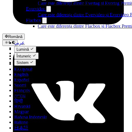
Care este diferența dintre Evertag și Evertag Prem
Evervideo
Care este diferența dintre Evervideo și Evervideo
Flacbox
Care este diferența dintre Flacbox și Flacbox Pre
Română
عربي
Català
Lumină
Čeština
Întuneric
Dansk
Sistem
Deutsch
Ελληνικά
English
Español
Suomi
Français
עברית
हिन्दी
Hrvatski
Magyar
Bahasa Indonesia
Italiano
日本語