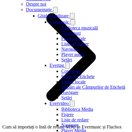
Despre noi
Documentație
Ghid de utilizare
Evermusic
Biblioteca muzicală
Conexiuni
Fișiere locale
Liste de redare
Navigare
Player audio
Setări
Evertag
Conexiuni
Editor de Etichete
Fișiere locale
Mapări ale Câmpurilor de Etichetă
Navigare
Setări
Evervideo
Biblioteca Media
Fișiere
Liste de redare
Navigare
Cum să importați o listă de redare M3U în Evermusic și Flacbox
Player Media