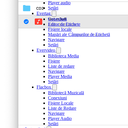
Player audio
Setări
Evertag
Conexiuni
Editor de Etichete
Fișiere locale
Mapări ale Câmpurilor de Etichetă
Navigare
Setări
Evervideo
Biblioteca Media
Fișiere
Liste de redare
Navigare
Player Media
Setări
Flacbox
Bibliotecă Muzicală
Conexiuni
Fișiere Locale
Liste de Redare
Navigare
Player Audio
Setări