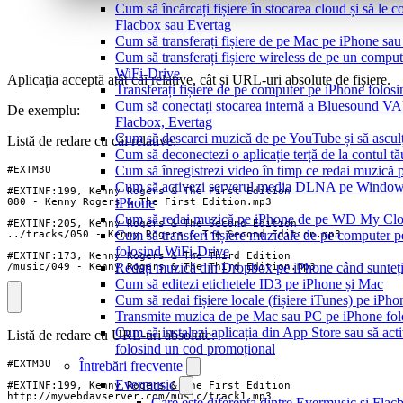
Cum să încărcați fișiere în stocarea cloud și să le 
Flacbox sau Evertag
Cum să transferați fișiere de pe Mac pe iPhone sau
Cum să transferați fișiere wireless de pe un compu
WiFi-Drive
Aplicația acceptă atât căi relative, cât și URL-uri absolute de fișiere.
Transferați fișiere de pe computer pe iPhone folo
Cum să conectați stocarea internă a Bluesound V
De exemplu:
Flacbox, Evertag
Cum să descarci muzică de pe YouTube și să asculț
Listă de redare cu căi relative:
Cum să deconectezi o aplicație terță de la contul t
Cum să înregistrezi video în timp ce redai muzică 
Cum să activezi serverul media DLNA pe Windows 
iPhone
Cum să redai muzică pe iPhone de pe WD My C
Cum să transferi fișiere muzicale de pe computer p
folosind WiFi-Drive
Redați muzică din Dropbox pe iPhone când sunteți
/music/049 - Kenny Rogers & The Third Edition.mp3
Cum să editezi etichetele ID3 pe iPhone și Mac
Cum să redai fișiere locale (fișiere iTunes) pe iPh
Transmite muzica de pe Mac sau PC pe iPhone f
Cum să instalezi aplicația din App Store sau să activ
Listă de redare cu URL-uri absolute:
folosind un cod promoțional
Întrebări frecvente
Evermusic
Care este diferența dintre Evermusic și Flac