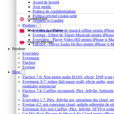
Acord de licență
Aviz juridic
Politica de confidențialitate
Politica privind cookie-urile
Termeni și Condiții
Produse
Evermusic - Player de muzică offline pentru iPhon
Evertag - Editor de Taguri Muzicale pentru iPhone
Evervideo - Player Video HD pentru iPhone și Ma
Flacbox - Player Audio Hi-Res pentru iPhone și 
Produse
Evervideo
Evermusic
Flacbox
Evertag
Blog
Flacbox 7.6: Nou motor audio BASS, efecte, DSP și un vi
Evermusic 8.7: redare fără pauze reală, efecte audio, nor
egalizator reproiectat
Flacbox 7.4: CarPlay reconstruit, Plex, Jellyfin, Subson
Res
Evervideo 1.7: Plex, Jellyfin noi, streaming din cloud, ge
Evertag 4.2: noi conexiuni cloud, setările editorului de et
Evermusic 8.6: nou CarPlay, Plex, Jellyfin, SFTP și widg
Cei Mai Buni Playere de Muzică din Cloud pentru iPhon