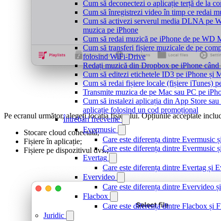
Cum să deconectezi o aplicație terță de la c
Cum să înregistrezi video în timp ce redai 
Cum să activezi serverul media DLNA pe Wi
muzica pe iPhone
Cum să redai muzică pe iPhone de pe WD
Cum să transferi fișiere muzicale de pe com
folosind WiFi-Drive
Redați muzică din Dropbox pe iPhone când s
Cum să editezi etichetele ID3 pe iPhone și 
Cum să redai fișiere locale (fișiere iTunes) 
Transmite muzica de pe Mac sau PC pe iPh
Cum să instalezi aplicația din App Store sau s
aplicație folosind un cod promoțional
Pe ecranul următor, alegeți locația fișierului. Opțiunile acceptate inclu
Întrebări frecvente
Evermusic
Stocare cloud conectată;
Care este diferența dintre Evermusic 
Fișiere în aplicație;
Care este diferența dintre Evermusic
Fișiere pe dispozitivul dvs.;
Evertag
Care este diferența dintre Evertag și
Evervideo
Care este diferența dintre Evervideo
Flacbox
Care este diferența dintre Flacbox și
Juridic