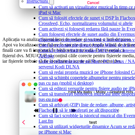
Instrucțiuni
Cum să activați un vizualizator muzical în timp ce
iPad și Mac
Cum să folosiți efectele de sunet și DSP în Flacbo
Crossfeed, Echo, normalizarea volumului și altele
Cum activezi și folosești redarea fără pauze în Ev
Cum folosești efectele de sunet audio din Evermusi
Aplicația va analiza fișierul listei de redare și va crea o listă de piese.
distorsiune, compresor, crossfeed și normalizarea 
Apoi va localiza aceste fișiere în stocare și va compila o listă de redar
Cum să exportați playlisturi Apple Music și să le 
finală care va fi importată în biblioteca muzicală. Este esențial ca
Cum să creezi o listă de redare M3U pentru Intern
fișierul dvs. M3U/CUE să conțină căile corecte pentru fișierele media,
Archive
iar fișierele trebuie să fie localizate la aceste căi în stocarea dvs.
Cum să redai muzica de pe Mac / PC / Linux / NA
serverul Kodi DLNA
Cum să redai propria muzică pe iPhone folosind C
Cum să schimbi copertele albumelor pentru piesele 
pas cu pas (mobil și desktop)
Cum să editezi versurile pentru fișiere audio pe 
Cum să transferați biblioteca muzicală între dispoz
pas cu pas
Cum să arhivați (ZIP) liste de redare, albume, artișt
Flacbox și să le transferați pe alt dispozitiv
Cum să faci scrobble la istoricul muzical din Ever
Last.fm
Cum să utilizați widgeturile dinamice Acum se red
pe iPhone și Mac