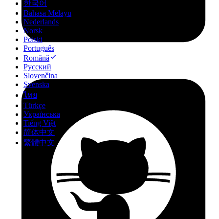
한국어
Bahasa Melayu
Nederlands
Norsk
Polski
Português
Română
Русский
Slovenčina
Svenska
ไทย
Türkçe
Українська
Tiếng Việt
简体中文
繁體中文