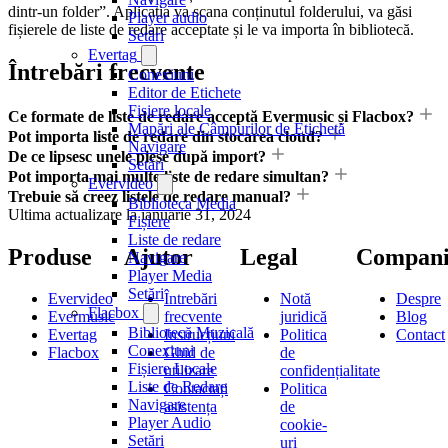
dintr-un folder”. Aplicația va scana conținutul folderului, va găsi
Player audio
fișierele de liste de redare acceptate și le va importa în bibliotecă.
Setări
Evertag
Întrebări frecvente
Conexiuni
Editor de Etichete
Fișiere locale
Ce formate de liste de redare acceptă Evermusic și Flacbox?
Mapări ale Câmpurilor de Etichetă
Pot importa liste de redare din stocarea cloud?
Navigare
De ce lipsesc unele piese după import?
Setări
Pot importa mai multe liste de redare simultan?
Evervideo
Trebuie să creez listele de redare manual?
Biblioteca Media
Ultima actualizare la
ianuarie 31, 2024
Fișiere
Liste de redare
Produse
Ajutor
Legal
Compani
Navigare
Player Media
Setări
Evervideo
Întrebări
Notă
Despre
Flacbox
Evermusic
frecvente
juridică
Blog
Bibliotecă Muzicală
Evertag
Instrucțiuni
Politica
Contact
Conexiuni
Flacbox
Ghid de
de
Fișiere Locale
utilizare
confidențialitate
Liste de Redare
Contactați
Politica
Navigare
asistența
de
Player Audio
cookie-
Setări
uri