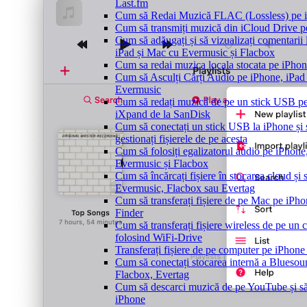
Last.fm
Cum să Redai Muzică FLAC (Lossless) pe 
Cum să transmiți muzică din iCloud Drive 
Cum să adăugați și să vizualizați comentarii 
iPad și Mac cu Evermusic și Flacbox
Cum sa redai muzica locala stocata pe iPho
Cum să Asculți Cărți Audio pe iPhone, iPad
Evermusic
Cum să redați muzică de pe un stick USB p
iXpand de la SanDisk
Cum să conectați un stick USB la iPhone și s
gestionați fișierele de pe acesta
Cum să folosiți egalizatorul audio pe iPhon
Evermusic și Flacbox
Cum să încărcați fișiere în stocarea cloud și s
Evermusic, Flacbox sau Evertag
Cum să transferați fișiere de pe Mac pe iPho
Finder
Cum să transferați fișiere wireless de pe un
folosind WiFi-Drive
Transferați fișiere de pe computer pe iPhon
Cum să conectați stocarea internă a Blues
Flacbox, Evertag
Cum să descarci muzică de pe YouTube și să 
iPhone