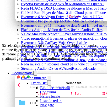
Exportă Postări de Blog Wix în Markdown cu OpenAI
Redă FLAC și DSD Lossless pe iPhone și Mac cu Flacb
Cel Mai Bun Player de Muzică din Cloud pentru iPhone 
Evermusic 6.8: Aliyun Drive, Synology, Stiluri UI Noi
Evermusic Pro pe Setapp Mobile: Muzică Cloud pentru 
Evermusic atinge 11 milioane de descărcări la nivel mond
Flacbox Atinge 1 Milion de Descărcări: Audio Hi-Res
5 Cele Mai Bune Aplicații Player Muzică iPhone în 2025
Video promoțional Evermusic: player de muzică din clo
Evermusic 3.6: CarPlay, VoiceOver și altele
Să selectăm stocarea cloud conectată și să deschidem folderul care
Evermusic 3.1: Crossfade, sincronizare bibliotecă și bac
conține fișierul listei de redare. Extensiile de fișier acceptate pentru lis
Evermusic atinge 3 milioane de descărcări: prezentarea fu
de redare includ M3U, M3U8 și CUE. Selectați fișierul listei de redar
Flacbox 1.6: Sincronizare Automată, Egalizator, Supor
și atingeți ‘Finalizat’ pentru a confirma selecția.
Evermusic 2.3: Sincronizare automată, poziție de redare ș
Redă muzică din stocarea cloud pe iPhone cu Evermusic
Streaming Audio iOS cu AVAssetResourceLoader
Documentație
Ghid de utilizare
Evermusic
Biblioteca muzicală
Conexiuni
Fișiere locale
Liste de redare
Navigare