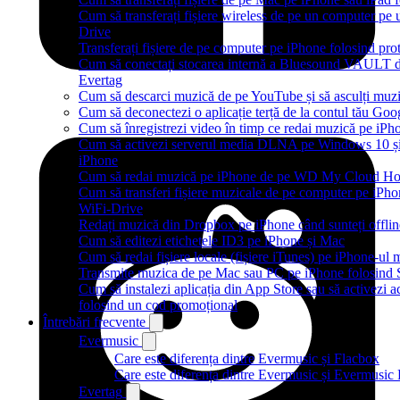
Cum să transferați fișiere wireless de pe un computer pe
Drive
Transferați fișiere de pe computer pe iPhone folosind p
Cum să conectați stocarea internă a Bluesound VAULT d
Evertag
Cum să descarci muzică de pe YouTube și să asculți muzi
Cum să deconectezi o aplicație terță de la contul tău Goo
Cum să înregistrezi video în timp ce redai muzică pe iPh
Cum să activezi serverul media DLNA pe Windows 10 și 
iPhone
Cum să redai muzică pe iPhone de pe WD My Cloud H
Cum să transferi fișiere muzicale de pe computer pe iPho
WiFi-Drive
Redați muzică din Dropbox pe iPhone când sunteți offlin
Cum să editezi etichetele ID3 pe iPhone și Mac
Cum să redai fișiere locale (fișiere iTunes) pe iPhone-ul
Transmite muzica de pe Mac sau PC pe iPhone folosin
Cum să instalezi aplicația din App Store sau să activezi ac
folosind un cod promoțional
Întrebări frecvente
Evermusic
Care este diferența dintre Evermusic și Flacbox
Care este diferența dintre Evermusic și Evermusi
Evertag