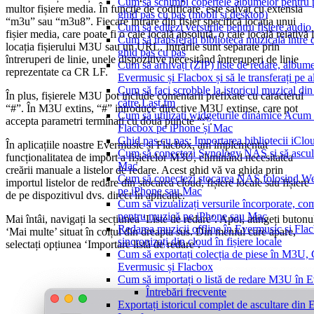
Cum să schimbi copertele albumelor pentru p
multor fișiere media. În funcție de codificare, este salvat cu extensia
ghid pas cu pas (mobil și desktop)
“m3u” sau “m3u8”. Fiecare intrare din fișier specifică locația unui
Cum să editezi versurile pentru fișiere aud
fișier media, care poate fi o cale locală absolută, o cale locală relativă 
Cum să transferați biblioteca muzicală între 
locația fișierului M3U sau un URL. Intrările sunt separate prin
ghid pas cu pas
întreruperi de linie, unele dispozitive necesitând întreruperi de linie
Cum să arhivați (ZIP) liste de redare, albume, 
reprezentate ca CR LF.
Evermusic și Flacbox și să le transferați pe al
Cum să faci scrobble la istoricul muzical d
În plus, fișierele M3U pot include comentarii prefixate cu caracterul
către Last.fm
“#”. În M3U extins, “#” introduce directive M3U extinse, care pot
Cum să utilizați widgeturile dinamice Acum 
accepta parametri terminați cu două puncte “:”.
Flacbox pe iPhone și Mac
Ghid pas cu pas: Importarea bibliotecii iCl
În aplicațiile noastre Evermusic și Flacbox, am implementat
Cum să conectezi Synology NAS și să ascul
funcționalitatea de import a fișierelor M3U, eliminând necesitatea
Mac
creării manuale a listelor de redare. Acest ghid vă va ghida prin
Cum să conectezi stocarea NAS folosind We
importul listelor de redare din stocarea cloud, fișiere locale sau fișiere
pe iPhone sau Mac
de pe dispozitivul dvs. direct în aplicație.
Cum să vizualizați versurile încorporate, com
pentru muzică pe iPhone sau Mac
Mai întâi, navigați la secțiunea ‘Liste de redare’. Apoi, atingeți butonu
Redarea muzicii offline în Evermusic și Flac
‘Mai multe’ situat în colțul din dreapta sus. Din meniul care apare,
sincronizați din cloud în fișiere locale
selectați opțiunea ‘Importare listă de redare’.
Cum să exportați colecția de piese în M3U
Evermusic și Flacbox
Cum să importați o listă de redare M3U în 
Întrebări frecvente
Exportați istoricul complet de ascultare din