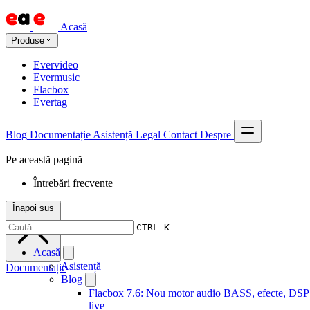
Acasă
Produse
Evervideo
Evermusic
Flacbox
Evertag
Blog
Documentație
Asistență
Legal
Contact
Despre
Pe această pagină
Întrebări frecvente
Înapoi sus
CTRL K
Acasă
Asistență
Documentație
Blog
Flacbox 7.6: Nou motor audio BASS, efecte, DSP ș
live