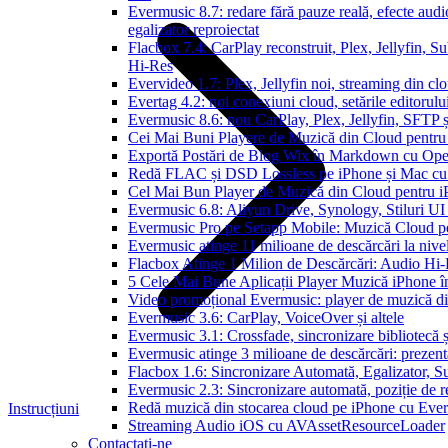
Evermusic 8.7: redare fără pauze reală, efecte aud
egalizator reproiectat
Flacbox 7.4: CarPlay reconstruit, Plex, Jellyfin, 
Hi-Res
Evervideo 1.7: Plex, Jellyfin noi, streaming din clo
Evertag 4.2: noi conexiuni cloud, setările editorulu
Evermusic 8.6: nou CarPlay, Plex, Jellyfin, SFTP ș
Cei Mai Buni Playere de Muzică din Cloud pentru
Exportă Postări de Blog Wix în Markdown cu Op
Redă FLAC și DSD Lossless pe iPhone și Mac cu
Cel Mai Bun Player de Muzică din Cloud pentru i
Evermusic 6.8: Aliyun Drive, Synology, Stiluri UI
Evermusic Pro pe Setapp Mobile: Muzică Cloud p
Evermusic atinge 11 milioane de descărcări la nive
Flacbox Atinge 1 Milion de Descărcări: Audio Hi
5 Cele Mai Bune Aplicații Player Muzică iPhone î
Video promoțional Evermusic: player de muzică d
Evermusic 3.6: CarPlay, VoiceOver și altele
Evermusic 3.1: Crossfade, sincronizare bibliotecă 
Evermusic atinge 3 milioane de descărcări: prezenta
Flacbox 1.6: Sincronizare Automată, Egalizator,
Evermusic 2.3: Sincronizare automată, poziție de re
Redă muzică din stocarea cloud pe iPhone cu Eve
Instrucțiuni
Streaming Audio iOS cu AVAssetResourceLoader
Contactați-ne