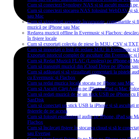
Cum să conectezi Synology NAS și să asculți muzică pe
Cum să conectezi stocarea NAS folosind WebDAV și să a
sau Mac
Cum să vizualizați versurile încorporate, comentariile și 
muzică pe iPhone sau Mac
Redarea muzicii offline în Evermusic și Flacbox: descărcaț
în fișiere locale
Cum să exportați colecția de piese în M3U, CSV și TXT
Cum să importați o listă de redare M3U în Evermusic și 
Exportați istoricul complet de ascultare din Evermusic și
Cum să Redai Muzică FLAC (Lossless) pe iPhone-ul M
Cum să transmiți muzică din iCloud Drive pe iPhone sa
Cum să adăugați și să vizualizați comentarii la pistele au
cu Evermusic și Flacbox
Cum sa redai muzica locala stocata pe iPhone sau Mac
Cum să Asculți Cărți Audio pe iPhone, iPad și Mac Folo
Cum să redați muzică de pe un stick USB pe iPhone cu E
SanDisk
Cum să conectați un stick USB la iPhone și să ascultați m
fișierele de pe acesta
Cum să folosiți egalizatorul audio pe iPhone, iPad sau M
Flacbox
Cum să încărcați fișiere în stocarea cloud și să le conect
sau Evertag
Cum să transferați fișiere de pe Mac pe iPhone sau iPad 