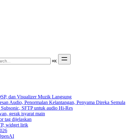
⌘
K
SP, dan Visualizer Muzik Langsung
Kesan Audio, Penormalan Kelantangan, Penyama Direka Semula
n, Subsonic, SFTP untuk audio Hi-Res
wan, gerak isyarat main
r tag dijelaskan
P, widget lirik
2026
 OpenAI