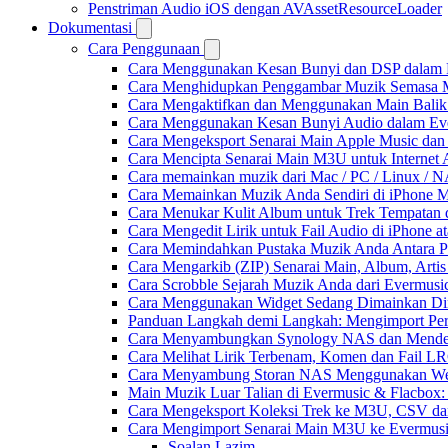
Penstriman Audio iOS dengan AVAssetResourceLoader
Dokumentasi
Cara Penggunaan
Cara Menggunakan Kesan Bunyi dan DSP dalam Fla
Cara Menghidupkan Penggambar Muzik Semasa M
Cara Mengaktifkan dan Menggunakan Main Balik
Cara Menggunakan Kesan Bunyi Audio dalam Everm
Cara Mengeksport Senarai Main Apple Music da
Cara Mencipta Senarai Main M3U untuk Internet 
Cara memainkan muzik dari Mac / PC / Linux /
Cara Memainkan Muzik Anda Sendiri di iPhone 
Cara Menukar Kulit Album untuk Trek Tempatan 
Cara Mengedit Lirik untuk Fail Audio di iPhone
Cara Memindahkan Pustaka Muzik Anda Antara P
Cara Mengarkib (ZIP) Senarai Main, Album, Arti
Cara Scrobble Sejarah Muzik Anda dari Evermusic
Cara Menggunakan Widget Sedang Dimainkan Din
Panduan Langkah demi Langkah: Mengimport Per
Cara Menyambungkan Synology NAS dan Menden
Cara Melihat Lirik Terbenam, Komen dan Fail L
Cara Menyambung Storan NAS Menggunakan Web
Main Muzik Luar Talian di Evermusic & Flacbox:
Cara Mengeksport Koleksi Trek ke M3U, CSV d
Cara Mengimport Senarai Main M3U ke Evermusi
Soalan Lazim