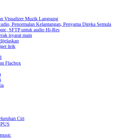
an Visualizer Muzik Langsung
 Audio, Penormalan Kelantangan, Penyama Direka Semula
sonic, SFTP untuk audio Hi-Res
erak isyarat main
dijelaskan
et lirik
I
an Flacbox
u
S
ia
luruhan Ciri
 OPUS
rmusic