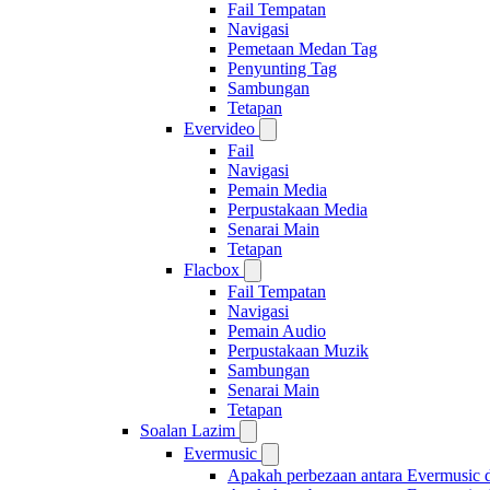
Fail Tempatan
Navigasi
Pemetaan Medan Tag
Penyunting Tag
Sambungan
Tetapan
Evervideo
Fail
Navigasi
Pemain Media
Perpustakaan Media
Senarai Main
Tetapan
Flacbox
Fail Tempatan
Navigasi
Pemain Audio
Perpustakaan Muzik
Sambungan
Senarai Main
Tetapan
Soalan Lazim
Evermusic
Apakah perbezaan antara Evermusic 