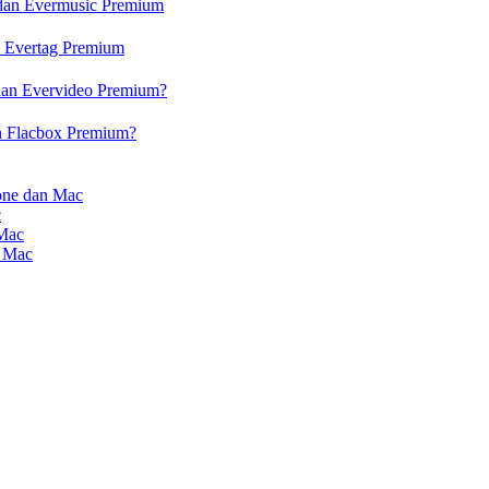
 dan Evermusic Premium
n Evertag Premium
dan Evervideo Premium?
n Flacbox Premium?
one dan Mac
c
 Mac
n Mac