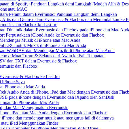
patan di Spotify: Panduan Langkah demi Langkah (Mudah Alih & Des
Phone atau MAC
ara Peranti dalam Evermusic: Panduan Langkah demi Langkah
, Artis dan Genre dalam Evermusic & Flacbox dan Memindahkan ke Pe
rmusic atau Flacbox ke Last.fm
an Dinamik dalam Evermusic dan Flacbox pada iPhone dan Mac And
t Perpustakaan iCloud Anda ke Evermusic dan Flacbox
endengar Muzik di iPhone atau Mac Anda
ail LRC untuk Muzik di iPhone atau Mac Anda
an WebDAV dan Mendengar Muzik di iPhone atau Mac Anda
acbox: Muat Turun & Selaras dari Awan ke Fail Tempatan
CSV dan TXT dalam Evermusic & Flacbox
ermusic dan Flacbox
 Evermusic & Flacbox ke Last.fm
 iPhone Saya
da iPhone atau Mac Anda
ek Audio Anda di iPhone, iPad dan Mac dengan Evermusic dan Flac
USB pada iPhone dengan Evermusic dan iXpand oleh SanDisk
impan di iPhone atau Mac Anda
Pad, dan Mac Menggunakan Evermusic
one, iPad atau Mac Anda dengan Evermusic dan Flacbox
iPhone dan mendengar muzik atau mengurus fail di dalamnya
 atau iPad Menggunakan Finder
r dari Komputer ke iPhone Menggunakan WiFi-Drive