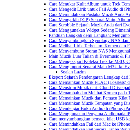
Cara Menukar Kulit Album untuk Trek Tem
Cara Mengedit Lirik untuk Fail Audio di i
Cara Memindahkan Pustaka Muzik Anda Ant
Cara Mengarkib (ZIP) Senarai Main, Album
Cara Scrobble Sejarah Muzik Anda dari Eve
Cara Menggunakan Widget Sedang Dimaink
Panduan Langkah demi Langkah: Mengimpor
Cara Menyambungkan Synology NAS dan M
Cara Melihat Lirik Terbenam, Komen dan F
Cara Menyambung Storan NAS Menggunak
Main Muzik Luar Talian di Evermusic & Fl
Cara Mengeksport Koleksi Trek ke M3U, 
Cara Mengimport Senarai Main M3U ke Ev
Soalan Lazim
Eksport Sejarah Pendengaran Lengkap dari
Cara Memainkan Muzik FLAC (Lossless) di
Cara Menstrim Muzik dari iCloud Drive pa
Cara Menambah dan Melihat Komen pada Tr
Cara Memainkan Muzik dari Pemacu Kilat 
Cara Memainkan Muzik Tempatan yang Dis
Cara Mendengar Buku Audio di iPhone, i
Cara Menggunakan Penyama Audio pada iPh
Cara menyambungkan pemacu kilat USB ke 
Cara Memindahkan Fail dari Mac ke iPhone
Cara Memindahkan Fail Secara Tanpa Waya