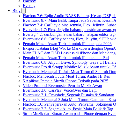
Flacbox
Evertag
Blog
Flacbox 7.6: Enjin Audio BASS Baharu, Kesan, DSP, d
Evermusic 8.7: Main Balik Tanpa Jeda Sebenar, Kesan
Flacbox 7.4: CarPlay dibina semula, Plex, Jellyfin, Sub
Evervideo 1.7: Plex, Jellyfin baharu, penstriman awan, g
Evertag 4.2: sambungan awan baharu, tetapan editor tag 
Evermusic 8.6: CarPlay baharu, Plex, Jellyfin, SFTP, widg
Pemain Muzik Awan Terbaik untuk iPhone pada 2026
Eksport Catatan Blog Wix ke Markdown dengan OpenA
Main FLAC dan DSD Lossless di iPhone dan Mac deng
Pemain Muzik Awan Terbaik untuk iPhone dan iPad
Evermusic 6.8: Aliyun Drive, Synology, Gaya UI Bahar
Evermusic Pro di Setapp Mobile: Muzik Awan untuk iO
Evermusic Mencapai 11 Juta Muat Turun di Seluruh Dun
Flacbox Mencecah 1 Juta Muat Turun: Audio Hi-Res
5 Aplikasi Pemain Muzik iPhone Terbaik pada 2025
Video Promosi Evermusic: Pemain Muzik Awan
Evermusic 3.6: CarPlay, VoiceOver dan Lagi
Evermusic 3.1: Crossfade, Segerak Pustaka & Sandaran
Evermusic Mencapai 3 Juta Muat Turun: Gambaran Kese
Flacbox 1.6: Penyegerakan Auto, Penyama, Sokongan
Evermusic 2.3: Segerak Auto, Posisi Main Balik & Tag
Strim Muzik dari Storan Awan pada iPhone dengan Eve