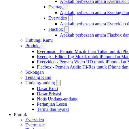
Apakah perbezaan antara Evermusic
Evertag
Apakah perbezaan antara Evertag da
Evervideo
Apakah perbezaan antara Evervideo 
Flacbox
Apakah perbezaan antara Flacbox da
Hubungi Kami
Produk
Evermusic - Pemain Muzik Luar Talian untuk iPh
Evertag - Editor Tag Muzik untuk iPhone dan Ma
Evervideo - Pemain Video HD untuk iPhone dan
Flacbox - Pemain Audio Hi-Res untuk iPhone da
Sokongan
Tentang Kami
Undang-undang
Dasar Kuki
Dasar Privasi
Notis Undang-undang
Perjanjian Lesen
Terma dan Syarat
Produk
Evervideo
Evermusic