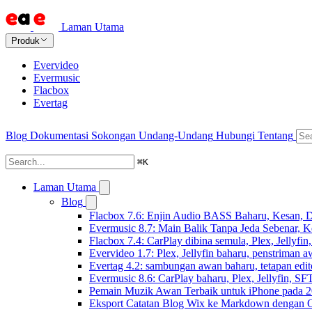
Laman Utama
Produk
Evervideo
Evermusic
Flacbox
Evertag
Blog
Dokumentasi
Sokongan
Undang-Undang
Hubungi
Tentang
⌘
K
Laman Utama
Blog
Flacbox 7.6: Enjin Audio BASS Baharu, Kesan, D
Evermusic 8.7: Main Balik Tanpa Jeda Sebenar, 
Flacbox 7.4: CarPlay dibina semula, Plex, Jellyfi
Evervideo 1.7: Plex, Jellyfin baharu, penstriman a
Evertag 4.2: sambungan awan baharu, tetapan edito
Evermusic 8.6: CarPlay baharu, Plex, Jellyfin, SFT
Pemain Muzik Awan Terbaik untuk iPhone pada 
Eksport Catatan Blog Wix ke Markdown dengan