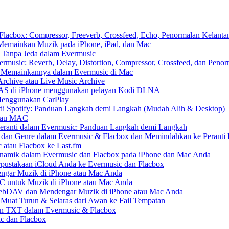
cbox: Compressor, Freeverb, Crossfeed, Echo, Penormalan Kelantan
emainkan Muzik pada iPhone, iPad, dan Mac
 Tanpa Jeda dalam Evermusic
usic: Reverb, Delay, Distortion, Compressor, Crossfeed, dan Peno
n Memainkannya dalam Evermusic di Mac
Archive atau Live Music Archive
 NAS di iPhone menggunakan pelayan Kodi DLNA
Menggunakan CarPlay
di Spotify: Panduan Langkah demi Langkah (Mudah Alih & Desktop)
 atau MAC
eranti dalam Evermusic: Panduan Langkah demi Langkah
s dan Genre dalam Evermusic & Flacbox dan Memindahkan ke Peranti 
 atau Flacbox ke Last.fm
amik dalam Evermusic dan Flacbox pada iPhone dan Mac Anda
pustakaan iCloud Anda ke Evermusic dan Flacbox
gar Muzik di iPhone atau Mac Anda
RC untuk Muzik di iPhone atau Mac Anda
DAV dan Mendengar Muzik di iPhone atau Mac Anda
 Muat Turun & Selaras dari Awan ke Fail Tempatan
an TXT dalam Evermusic & Flacbox
c dan Flacbox