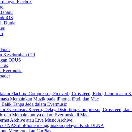
 dengan Flacbox
ad
 Baharu
tuk iOS
uh Dunia
Res
25
daran
n Keseluruhan Ciri
ongan OPUS
& Tag
n Evermusic
oader
am Flacbox: Compressor, Freeverb, Crossfeed, Echo, Penormalan Ke
asa Memainkan Muzik pada iPhone, iPad, dan Mac
Balik Tanpa Jeda dalam Evermusic
 Evermusic: Reverb, Delay, Distortion, Compressor, Crossfeed, dan
ic dan Memainkannya dalam Evermusic di Mac
rnet Archive atau Live Music Archive
inux / NAS di iPhone menggunakan pelayan Kodi DLNA
Phone Menggunakan CarPlay