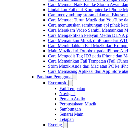
Cara Memuat Naik Fail ke Storan Awan dan
Pindahkan Fail dari Komputer ke iPhone 
Cara menyambung storan dalaman Bluesoun
Cara Memuat Turun Muzik dari YouTube da
Cara memutuskan sambungan apl pihak keti
Cara Merakam Video Sambil Memainkan Mu
Cara Mengaktifkan Pelayan Media DLNA p
Cara Memainkan Muzik di iPhone dari W
Cara Memindahkan Fail Muzik dari Komput
Main Muzik dari Dropbox pada iPhone Anda
Cara Mengedit Tag ID3 pada iPhone dan M
Cara Memainkan Fail Tempatan (Fail iTunes
Strim Muzik Anda dari Mac atau PC ke i
Cara Memasang Aplikasi dari App Store a
Panduan Pengguna
Evermusic
Fail Tempatan
Navigasi
Pemain Audio
Perpustakaan Muzik
Sambungan
Senarai Main
Tetapan
Evertag