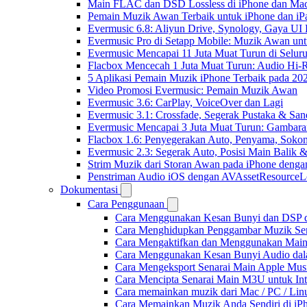
Main FLAC dan DSD Lossless di iPhone dan Mac
Pemain Muzik Awan Terbaik untuk iPhone dan iP
Evermusic 6.8: Aliyun Drive, Synology, Gaya UI
Evermusic Pro di Setapp Mobile: Muzik Awan un
Evermusic Mencapai 11 Juta Muat Turun di Selur
Flacbox Mencecah 1 Juta Muat Turun: Audio Hi-
5 Aplikasi Pemain Muzik iPhone Terbaik pada 20
Video Promosi Evermusic: Pemain Muzik Awan
Evermusic 3.6: CarPlay, VoiceOver dan Lagi
Evermusic 3.1: Crossfade, Segerak Pustaka & San
Evermusic Mencapai 3 Juta Muat Turun: Gambara
Flacbox 1.6: Penyegerakan Auto, Penyama, Sok
Evermusic 2.3: Segerak Auto, Posisi Main Balik 
Strim Muzik dari Storan Awan pada iPhone denga
Penstriman Audio iOS dengan AVAssetResourceL
Dokumentasi
Cara Penggunaan
Cara Menggunakan Kesan Bunyi dan DSP dal
Cara Menghidupkan Penggambar Muzik Sem
Cara Mengaktifkan dan Menggunakan Main 
Cara Menggunakan Kesan Bunyi Audio dalam
Cara Mengeksport Senarai Main Apple Mus
Cara Mencipta Senarai Main M3U untuk Inte
Cara memainkan muzik dari Mac / PC / L
Cara Memainkan Muzik Anda Sendiri di i