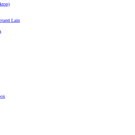
ktop)
ranti Lain
a
box