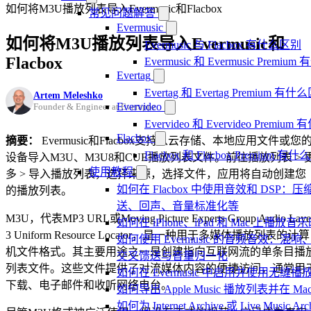
如何将M3U播放列表导入Evermusic和Flacbox
常见问题解答
Evermusic
如何将M3U播放列表导入Evermusic和
Evermusic 与 Flacbox 有什么区别
Flacbox
Evermusic 和 Evermusic Premi
Evertag
Evertag 和 Evertag Premium 有
Artem Meleshko
Evervideo
Founder & Engineer at Everappz
Evervideo 和 Evervideo Premi
Flacbox
摘要：
Evermusic和Flacbox支持从云存储、本地应用文件或您
Flacbox 和 Flacbox Premium 
设备导入M3U、M3U8和CUE播放列表文件。前往播放列表 > 
使用教程
多 > 导入播放列表，选择来源，选择文件，应用将自动创建您
如何在 Flacbox 中使用音效和 DSP：压
的播放列表。
送、回声、音量标准化等
M3U，代表MP3 URL或Moving Picture Experts Group Audio Laye
如何在 iPhone、iPad 和 Mac 上
3 Uniform Resource Locator，是一种用于多媒体播放列表的计算
如何使用 Evermusic 的音频音效：
机文件格式。其主要用途之一是创建指向互联网流的单条目播
交叉馈送与音量归一化
列表文件。这些文件提供了对流媒体内容的便捷访问，通常用
如何在 Evermusic 中启用并使用无缝播
下载、电子邮件和收听网络电台。
如何导出 Apple Music 播放列表并在 Mac
如何为 Internet Archive 或 Live Music