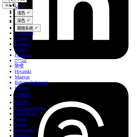
عربي
Català
浅色
Čeština
深色
Dansk
Deutsch
跟随系统
Ελληνικά
English
Español
Suomi
Français
עברית
हिन्दी
Hrvatski
Magyar
Bahasa Indonesia
Italiano
日本語
한국어
Bahasa Melayu
Nederlands
Norsk
Polski
Português
Română