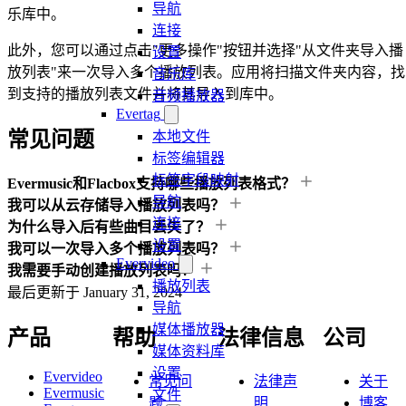
导航
乐库中。
连接
此外，您可以通过点击"更多操作"按钮并选择"从文件夹导入播
设置
放列表"来一次导入多个播放列表。应用将扫描文件夹内容，找
音乐库
到支持的播放列表文件并将其导入到库中。
音频播放器
Evertag
常见问题
本地文件
标签编辑器
标签字段映射
Evermusic和Flacbox支持哪些播放列表格式？
导航
我可以从云存储导入播放列表吗？
连接
为什么导入后有些曲目丢失了？
设置
我可以一次导入多个播放列表吗？
Evervideo
我需要手动创建播放列表吗？
播放列表
最后更新于
January 31, 2024
导航
媒体播放器
产品
帮助
法律信息
公司
媒体资料库
设置
Evervideo
常见问
法律声
关于
Evermusic
文件
题
明
博客