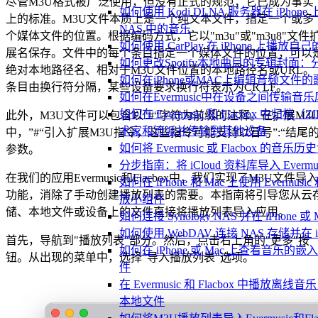
尽管M3U格式被广泛使用，但没有正式的规范；它已成为事实
如何使用 Kodi DLNA 服务器在 iPhone 上播放 
上的标准。M3U文件本质上是一个纯文本文件，指定一个或多
NAS 中的音乐
个媒体文件的位置。根据编码方式，它以"m3u"或"m3u8"文件
如何使用 CarPlay 在 iPhone 上播放自
展名保存。文件中的每个条目指定一个媒体文件的位置，可以
如何更改Spotify本地曲目的专辑封面
绝对本地路径名、相对于M3U文件位置的本地路径名或URL。
如何在iPhone或MAC上编辑音频文件的
条目由换行符分隔，某些设备要求换行符表示为CR LF。
如何在Evermusic中在设备之间传输音
如何在 Evermusic 和 Flacbox 中
此外，M3U文件可以包含以"#“字符为前缀的注释。在扩展M3
术家和流派并传输到其他设备
中，”#“引入扩展M3U指令，这些指令可能支持以冒号”:“结尾
如何将 Evermusic 或 Flacbox 的音乐历史记录
参数。
分步指南：将 iCloud 资料库导入 Evermusic
在我们的应用Evermusic和Flacbox中，我们实现了M3U文件导入
如何在 iPhone 和 Mac 上使用 Evermusi
功能，消除了手动创建播放列表的需要。本指南将引导您从云
放小组件
储、本地文件或设备上的文件直接将播放列表导入应用。
如何连接 Synology NAS 并在 iPhone 
如何使用 WebDAV 连接 NAS 存储并在 iP
首先，导航到"播放列表"部分。然后，点击右上角的"更多"按
如何在 iPhone 或 Mac 上查看音乐的
钮。从出现的菜单中，选择"导入播放列表"选项。
件
在 Evermusic 和 Flacbox 中播
本地文件