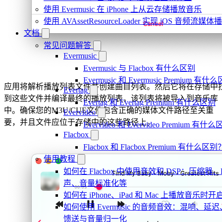
使用 Evermusic 在 iPhone 上从云存储播放音乐
使用 AVAssetResourceLoader 实现 iOS 音频流媒体
文档
常见问题解答
Evermusic
Evermusic 与 Flacbox 有什么区别
Evermusic 和 Evermusic Premium 有什
应用将解析播放列表文件并创建曲目列表。然后它将在存储中
Evertag
到这些文件并编译最终的播放列表，该列表将被导入到音乐库
Evertag 和 Evertag Premium 有什么区别
中。确保您的M3U/CUE文件包含正确的媒体文件路径至关重
Evervideo
要，并且文件应位于存储中的这些路径上。
Evervideo 和 Evervideo Premium 有什
Flacbox
Flacbox 和 Flacbox Premium 有什么区别
使用教程
如何在 Flacbox 中使用音效和 DSP：压缩器、
声、音量标准化等
如何在 iPhone、iPad 和 Mac 上播放音乐
如何使用 Evermusic 的音频音效：混响、
馈送与音量归一化