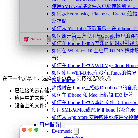
使用SMB协议将文件从电脑传输到iPhon
如何从Evermusic、Flacbox、Evertag连接
部存储
如何从 YouTube 下载音乐并在 iPhone
如何断开第三方应用与Google帐户的连
如何在iPhone上播放音乐的同时录制视
如何在 Windows 10 上启用 DLNA 媒体
音乐
如何在iPhone上播放WD My Cloud Ho
如何使用WiFi-Drive在没有iTunes
在下一个屏幕上，选择文件位置。支持的选项包括：
输到iPhone
离线时在iPhone上播放Dropbox中的音乐
已连接的云存储；
如何在 iPhone 和 Mac 上编辑 ID3 标签
应用中的文件；
如何在iPhone上播放本地文件（iTunes
设备上的文件；
使用SMB从Mac或PC向iPhone串流音乐
如何从 App Store 安装应用或使用
用户指南
Evermusic