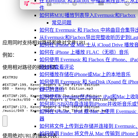
在 Evermusic 和 Flacbox 中播放离线
件
如何将M3U播放列表导入Evermusic和Flacbox
常见问题
如何在 Evermusic 和 Flacbox 中将曲目合集导
从Evermusic和Flacbox导出完整收听历史到Last
应用同时支持相对路径和绝对文件URL。
如何在 iPhone 或 Mac 上从 iCloud Drive 播
如何在 iPhone 上播放 FLAC（无损）音乐
例如：
如何使用 Evermusic 和 Flacbox 在 iPhone、
添加和查看评论
使用相对路径的播放列表：
如何播放存储在iPhone或Mac上的本地音乐
如何使用 Evermusic 和 SanDisk iXpand 在 
器中的音乐
如何使用Evermusic在iPhone、iPad和Mac
如何将USB闪存盘连接到iPhone并收听音乐
/music/049 - Kenny Rogers & The Third Edition.mp3
如何在 iPhone、iPad 或 Mac 上使用 Evermusi
器
如何将文件上传到云存储并连接到 Evermusic、Flac
如何使用 Finder 将文件从 Mac 传输到 iPhone 或
使用绝对URL的播放列表：