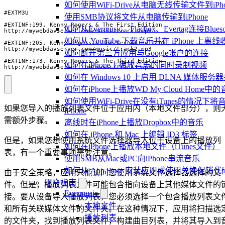
如何使用WiFi-Drive从电脑无线传输文件到iPho
使用SMB协议将文件从电脑传输到iPhone
如何从Evermusic、Flacbox、Evertag连接Blu
如何从 YouTube 下载音乐并在 iPhone 上离线
如何断开第三方应用与Google帐户的连接
如何在iPhone上播放音乐的同时录制视频
http://mywebdavserver.com/music/track3.mp3
如何在 Windows 10 上启用 DLNA 媒体服务器
如何在iPhone上播放WD My Cloud Home中
如何使用WiFi-Drive在没有iTunes的情况
如果您导入的播放列表文件位于应用内（本地文件部分），则
iPhone
需额外步骤。
离线时在iPhone上播放Dropbox中的音乐
如何在 iPhone 和 Mac 上编辑 ID3 标签
但是，如果您想使用系统文件选择器导入位于设备上的播放列
如何在iPhone上播放本地文件（iTunes文件）
表，有一个重要事项需要注意。
使用SMB从Mac或PC向iPhone串流音乐
如何从 App Store 安装应用或使用兑换促
由于安全策略，应用只能访问您使用系统文件选择器选择的文
用户指南
件。但是，播放列表文件可能包含指向设备上其他媒体文件的
Evermusic
接。要从设备导入播放列表，您必须选择一个包含播放列表文
本地文件
和所有关联媒体文件的文件夹。在这种情况下，应用将扫描选
播放列表
的文件夹，找到播放列表文件，构建曲目列表，并将其导入到