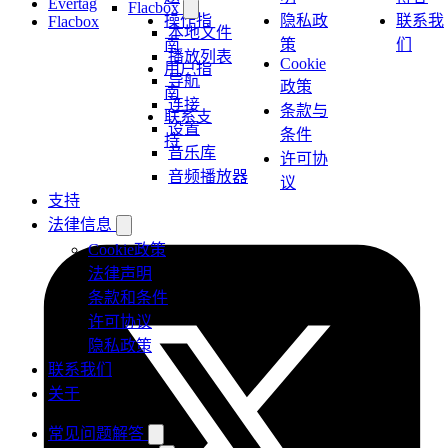
Evertag
Flacbox
操作指
隐私政
联系我
Flacbox
本地文件
南
策
们
播放列表
Cookie
用户指
导航
政策
南
连接
条款与
联系支
设置
条件
持
音乐库
许可协
音频播放器
议
支持
法律信息
Cookie政策
法律声明
条款和条件
许可协议
隐私政策
联系我们
关于
常见问题解答