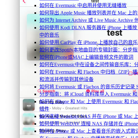
如何在 Evermusic 中启用并使用无缝播放
如何导出 Apple Music 播放列表并在 Mac 上的 
如何为 Internet Archive 或 Live Music Arch
如何使用 Kodi DLNA 服务器在 iPhone 上播放 Mac 
中的音乐
如何使用 CarPlay 在 iPhone 上播放自己的音乐
如何更改Spotify本地曲目的专辑封面：分
如何在iPhone或MAC上编辑音频文件的歌词
如何在Evermusic中在设备之间传输音乐库：
如何在 Evermusic 和 Flacbox 中归档（
和流派并传输到其他设备
如何将 Evermusic 或 Flacbox 的音乐历史记录 Scro
分步指南：将 iCloud 资料库导入 Evermusic 和 F
如何在 iPhone 和 Mac 上使用 Evermusic 和
组件
如何连接 Synology NAS 并在 iPhone 或 Ma
如何使用 WebDAV 连接 NAS 存储并在 iPhon
如何在 iPhone 或 Mac 上查看音乐的嵌入式