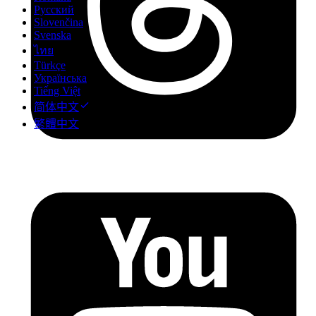
Русский
Slovenčina
Svenska
ไทย
Türkçe
Українська
Tiếng Việt
简体中文
繁體中文