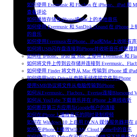
如何使用 Evermusic 和 Flacbox 在 iPhone、iPa
查看评论
如何播放存储在iPhone或Mac上的本地音乐
如何使用 Evermusic 和 SanDisk iXpand 在 iPho
的音乐
如何使用Evermusic在iPhone、iPad和Mac上收听有
如何将USB闪存盘连接到iPhone并收听音乐或管理
如何在 iPhone、iPad 或 Mac 上使用 Evermusic 和 
如何将文件上传到云存储并连接到 Evermusic、Flacbox 
如何使用 Finder 将文件从 Mac 传输到 iPhone 或 iPa
如何使用WiFi-Drive从电脑无线传输文件到iPhone
使用SMB协议将文件从电脑传输到iPhone
如何从Evermusic、Flacbox、Evertag连接Bluesou
如何从 YouTube 下载音乐并在 iPhone 上离线收听
如何断开第三方应用与Google帐户的连接
如何在iPhone上播放音乐的同时录制视频
如何在 Windows 10 上启用 DLNA 媒体服务器并在 
如何在iPhone上播放WD My Cloud Home中的音乐
如何使用WiFi-Drive在没有iTunes的情况下将音乐文